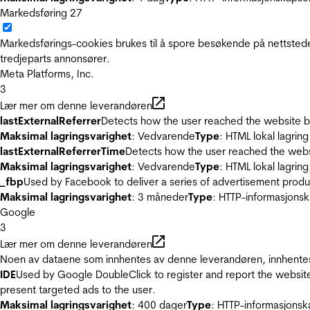
Markedsføring
27
Markedsførings-cookies brukes til å spore besøkende på nettstede
tredjeparts annonsører.
Meta Platforms, Inc.
3
Lær mer om denne leverandøren
lastExternalReferrer
Detects how the user reached the website by 
Maksimal lagringsvarighet
: Vedvarende
Type
: HTML lokal lagring
lastExternalReferrerTime
Detects how the user reached the websi
Maksimal lagringsvarighet
: Vedvarende
Type
: HTML lokal lagring
_fbp
Used by Facebook to deliver a series of advertisement product
Maksimal lagringsvarighet
: 3 måneder
Type
: HTTP-informasjonsk
Google
3
Lær mer om denne leverandøren
Noen av dataene som innhentes av denne leverandøren, innhentes 
IDE
Used by Google DoubleClick to register and report the website u
present targeted ads to the user.
Maksimal lagringsvarighet
: 400 dager
Type
: HTTP-informasjonsk