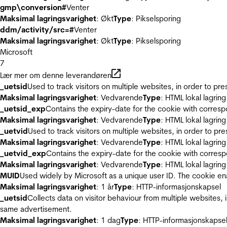
gmp\conversion#
Venter
Maksimal lagringsvarighet
: Økt
Type
: Pikselsporing
ddm/activity/src=#
Venter
Maksimal lagringsvarighet
: Økt
Type
: Pikselsporing
Microsoft
7
Lær mer om denne leverandøren
_uetsid
Used to track visitors on multiple websites, in order to pr
Maksimal lagringsvarighet
: Vedvarende
Type
: HTML lokal lagring
_uetsid_exp
Contains the expiry-date for the cookie with corres
Maksimal lagringsvarighet
: Vedvarende
Type
: HTML lokal lagring
_uetvid
Used to track visitors on multiple websites, in order to pr
Maksimal lagringsvarighet
: Vedvarende
Type
: HTML lokal lagring
_uetvid_exp
Contains the expiry-date for the cookie with corres
Maksimal lagringsvarighet
: Vedvarende
Type
: HTML lokal lagring
MUID
Used widely by Microsoft as a unique user ID. The cookie en
Maksimal lagringsvarighet
: 1 år
Type
: HTTP-informasjonskapsel
_uetsid
Collects data on visitor behaviour from multiple websites, 
same advertisement.
Maksimal lagringsvarighet
: 1 dag
Type
: HTTP-informasjonskapse