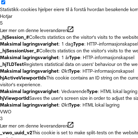
Statistikk-cookies hjelper eiere til å forstå hvordan besøkende 
Hotjar
5
Lær mer om denne leverandøren
_hjSession_#
Collects statistics on the visitor's visits to the we
Maksimal lagringsvarighet
: 1 dag
Type
: HTTP-informasjonskapse
_hjSessionUser_#
Collects statistics on the visitor's visits to t
Maksimal lagringsvarighet
: 1 år
Type
: HTTP-informasjonskapsel
_hjTLDTest
Registers statistical data on users' behaviour on the we
Maksimal lagringsvarighet
: Økt
Type
: HTTP-informasjonskapsel
hjActiveViewportIds
This cookie contains an ID string on the curr
visitor's experience.
Maksimal lagringsvarighet
: Vedvarende
Type
: HTML lokal lagring
hjViewportId
Saves the user's screen size in order to adjust the s
Maksimal lagringsvarighet
: Økt
Type
: HTML lokal lagring
VWO
3
Lær mer om denne leverandøren
_vwo_uuid_v2
This cookie is set to make split-tests on the websi