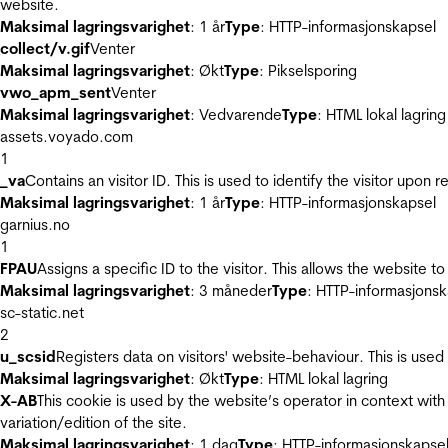
website.
Maksimal lagringsvarighet
: 1 år
Type
: HTTP-informasjonskapsel
collect/v.gif
Venter
Maksimal lagringsvarighet
: Økt
Type
: Pikselsporing
vwo_apm_sent
Venter
Maksimal lagringsvarighet
: Vedvarende
Type
: HTML lokal lagring
assets.voyado.com
1
_va
Contains an visitor ID. This is used to identify the visitor upon 
Maksimal lagringsvarighet
: 1 år
Type
: HTTP-informasjonskapsel
garnius.no
1
FPAU
Assigns a specific ID to the visitor. This allows the website to
Maksimal lagringsvarighet
: 3 måneder
Type
: HTTP-informasjonsk
sc-static.net
2
u_scsid
Registers data on visitors' website-behaviour. This is used 
Maksimal lagringsvarighet
: Økt
Type
: HTML lokal lagring
X-AB
This cookie is used by the website’s operator in context with 
variation/edition of the site.
Maksimal lagringsvarighet
: 1 dag
Type
: HTTP-informasjonskapse