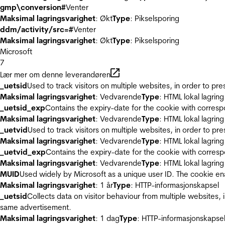
gmp\conversion#
Venter
Maksimal lagringsvarighet
: Økt
Type
: Pikselsporing
ddm/activity/src=#
Venter
Maksimal lagringsvarighet
: Økt
Type
: Pikselsporing
Microsoft
7
Lær mer om denne leverandøren
_uetsid
Used to track visitors on multiple websites, in order to pr
Maksimal lagringsvarighet
: Vedvarende
Type
: HTML lokal lagring
_uetsid_exp
Contains the expiry-date for the cookie with corres
Maksimal lagringsvarighet
: Vedvarende
Type
: HTML lokal lagring
_uetvid
Used to track visitors on multiple websites, in order to pr
Maksimal lagringsvarighet
: Vedvarende
Type
: HTML lokal lagring
_uetvid_exp
Contains the expiry-date for the cookie with corres
Maksimal lagringsvarighet
: Vedvarende
Type
: HTML lokal lagring
MUID
Used widely by Microsoft as a unique user ID. The cookie en
Maksimal lagringsvarighet
: 1 år
Type
: HTTP-informasjonskapsel
_uetsid
Collects data on visitor behaviour from multiple websites, 
same advertisement.
Maksimal lagringsvarighet
: 1 dag
Type
: HTTP-informasjonskapse