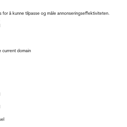
for å kunne tilpasse og måle annonseringseffektiviteten.
.
l
he current domain
l
l
sel