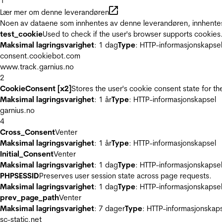
1
Lær mer om denne leverandøren
Noen av dataene som innhentes av denne leverandøren, innhentes 
test_cookie
Used to check if the user's browser supports cookies
Maksimal lagringsvarighet
: 1 dag
Type
: HTTP-informasjonskapse
consent.cookiebot.com
www.track.garnius.no
2
CookieConsent [x2]
Stores the user's cookie consent state for t
Maksimal lagringsvarighet
: 1 år
Type
: HTTP-informasjonskapsel
garnius.no
4
Cross_Consent
Venter
Maksimal lagringsvarighet
: 1 år
Type
: HTTP-informasjonskapsel
Initial_Consent
Venter
Maksimal lagringsvarighet
: 1 dag
Type
: HTTP-informasjonskapse
PHPSESSID
Preserves user session state across page requests.
Maksimal lagringsvarighet
: 1 dag
Type
: HTTP-informasjonskapse
prev_page_path
Venter
Maksimal lagringsvarighet
: 7 dager
Type
: HTTP-informasjonskap
sc-static.net