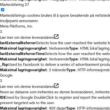
Markedsføring
27
Markedsførings-cookies brukes til å spore besøkende på nettstede
tredjeparts annonsører.
Meta Platforms, Inc.
3
Lær mer om denne leverandøren
lastExternalReferrer
Detects how the user reached the website by 
Maksimal lagringsvarighet
: Vedvarende
Type
: HTML lokal lagring
lastExternalReferrerTime
Detects how the user reached the websi
Maksimal lagringsvarighet
: Vedvarende
Type
: HTML lokal lagring
_fbp
Used by Facebook to deliver a series of advertisement product
Maksimal lagringsvarighet
: 3 måneder
Type
: HTTP-informasjonsk
Google
3
Lær mer om denne leverandøren
Noen av dataene som innhentes av denne leverandøren, innhentes 
IDE
Used by Google DoubleClick to register and report the website u
present targeted ads to the user.
Maksimal lagringsvarighet
: 400 dager
Type
: HTTP-informasjonsk