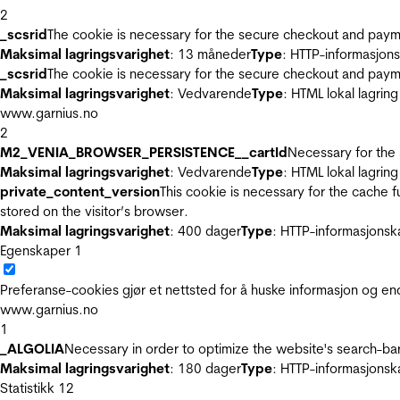
2
_scsrid
The cookie is necessary for the secure checkout and payme
Maksimal lagringsvarighet
: 13 måneder
Type
: HTTP-informasjon
_scsrid
The cookie is necessary for the secure checkout and payme
Maksimal lagringsvarighet
: Vedvarende
Type
: HTML lokal lagring
www.garnius.no
2
M2_VENIA_BROWSER_PERSISTENCE__cartId
Necessary for the 
Maksimal lagringsvarighet
: Vedvarende
Type
: HTML lokal lagring
private_content_version
This cookie is necessary for the cache 
stored on the visitor’s browser.
Maksimal lagringsvarighet
: 400 dager
Type
: HTTP-informasjonsk
Egenskaper
1
Preferanse-cookies gjør et nettsted for å huske informasjon og end
www.garnius.no
1
_ALGOLIA
Necessary in order to optimize the website's search-bar
Maksimal lagringsvarighet
: 180 dager
Type
: HTTP-informasjonsk
Statistikk
12