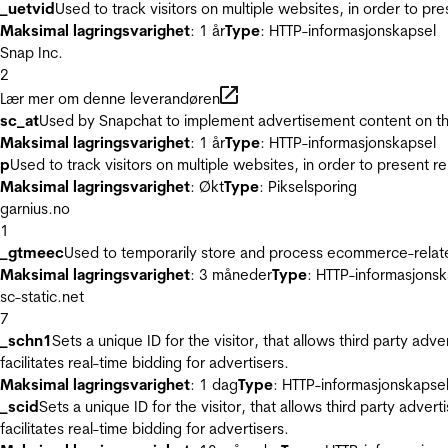
_uetvid
Used to track visitors on multiple websites, in order to pr
Maksimal lagringsvarighet
: 1 år
Type
: HTTP-informasjonskapsel
Snap Inc.
2
Lær mer om denne leverandøren
sc_at
Used by Snapchat to implement advertisement content on the w
Maksimal lagringsvarighet
: 1 år
Type
: HTTP-informasjonskapsel
p
Used to track visitors on multiple websites, in order to present 
Maksimal lagringsvarighet
: Økt
Type
: Pikselsporing
garnius.no
1
_gtmeec
Used to temporarily store and process ecommerce-related 
Maksimal lagringsvarighet
: 3 måneder
Type
: HTTP-informasjonsk
sc-static.net
7
_schn1
Sets a unique ID for the visitor, that allows third party adv
facilitates real-time bidding for advertisers.
Maksimal lagringsvarighet
: 1 dag
Type
: HTTP-informasjonskapse
_scid
Sets a unique ID for the visitor, that allows third party adver
facilitates real-time bidding for advertisers.