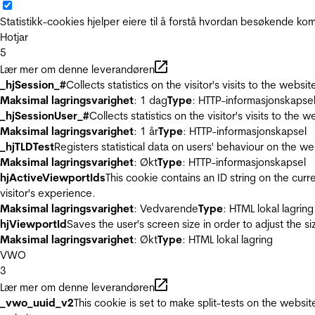
Statistikk-cookies hjelper eiere til å forstå hvordan besøkende 
Hotjar
5
Lær mer om denne leverandøren
_hjSession_#
Collects statistics on the visitor's visits to the we
Maksimal lagringsvarighet
: 1 dag
Type
: HTTP-informasjonskapse
_hjSessionUser_#
Collects statistics on the visitor's visits to t
Maksimal lagringsvarighet
: 1 år
Type
: HTTP-informasjonskapsel
_hjTLDTest
Registers statistical data on users' behaviour on the we
Maksimal lagringsvarighet
: Økt
Type
: HTTP-informasjonskapsel
hjActiveViewportIds
This cookie contains an ID string on the curr
visitor's experience.
Maksimal lagringsvarighet
: Vedvarende
Type
: HTML lokal lagring
hjViewportId
Saves the user's screen size in order to adjust the s
Maksimal lagringsvarighet
: Økt
Type
: HTML lokal lagring
VWO
3
Lær mer om denne leverandøren
_vwo_uuid_v2
This cookie is set to make split-tests on the websi