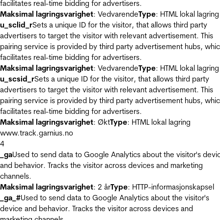
facilitates real-time bidding for advertisers.
Maksimal lagringsvarighet
: Vedvarende
Type
: HTML lokal lagring
u_sclid_r
Sets a unique ID for the visitor, that allows third party
advertisers to target the visitor with relevant advertisement. This
pairing service is provided by third party advertisement hubs, whi
facilitates real-time bidding for advertisers.
Maksimal lagringsvarighet
: Vedvarende
Type
: HTML lokal lagring
u_scsid_r
Sets a unique ID for the visitor, that allows third party
advertisers to target the visitor with relevant advertisement. This
pairing service is provided by third party advertisement hubs, whi
facilitates real-time bidding for advertisers.
Maksimal lagringsvarighet
: Økt
Type
: HTML lokal lagring
www.track.garnius.no
4
_ga
Used to send data to Google Analytics about the visitor's devi
and behavior. Tracks the visitor across devices and marketing
channels.
Maksimal lagringsvarighet
: 2 år
Type
: HTTP-informasjonskapsel
_ga_#
Used to send data to Google Analytics about the visitor's
device and behavior. Tracks the visitor across devices and
marketing channels.