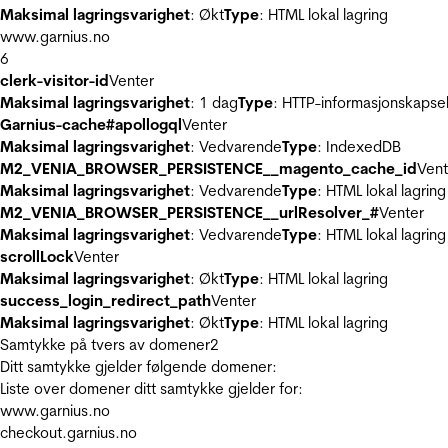
Maksimal lagringsvarighet
: Økt
Type
: HTML lokal lagring
www.garnius.no
6
clerk-visitor-id
Venter
Maksimal lagringsvarighet
: 1 dag
Type
: HTTP-informasjonskapse
Garnius-cache#apollogql
Venter
Maksimal lagringsvarighet
: Vedvarende
Type
: IndexedDB
M2_VENIA_BROWSER_PERSISTENCE__magento_cache_id
Vent
Maksimal lagringsvarighet
: Vedvarende
Type
: HTML lokal lagring
M2_VENIA_BROWSER_PERSISTENCE__urlResolver_#
Venter
Maksimal lagringsvarighet
: Vedvarende
Type
: HTML lokal lagring
scrollLock
Venter
Maksimal lagringsvarighet
: Økt
Type
: HTML lokal lagring
success_login_redirect_path
Venter
Maksimal lagringsvarighet
: Økt
Type
: HTML lokal lagring
Samtykke på tvers av domener
2
Ditt samtykke gjelder følgende domener:
Liste over domener ditt samtykke gjelder for:
www.garnius.no
checkout.garnius.no