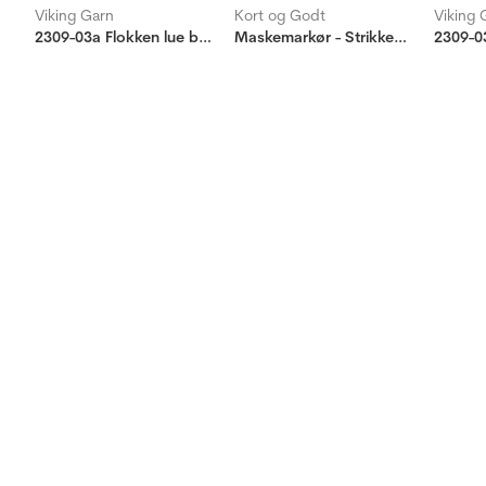
Viking Garn
Kort og Godt
Viking 
2309-03a Flokken lue barn
Maskemarkør - Strikkedronning - lys brun