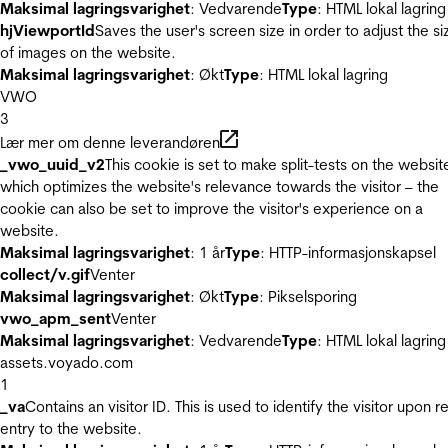
Maksimal lagringsvarighet
: Vedvarende
Type
: HTML lokal lagring
hjViewportId
Saves the user's screen size in order to adjust the si
of images on the website.
Maksimal lagringsvarighet
: Økt
Type
: HTML lokal lagring
VWO
3
Lær mer om denne leverandøren
_vwo_uuid_v2
This cookie is set to make split-tests on the websit
which optimizes the website's relevance towards the visitor – the
cookie can also be set to improve the visitor's experience on a
website.
Maksimal lagringsvarighet
: 1 år
Type
: HTTP-informasjonskapsel
collect/v.gif
Venter
Maksimal lagringsvarighet
: Økt
Type
: Pikselsporing
vwo_apm_sent
Venter
Maksimal lagringsvarighet
: Vedvarende
Type
: HTML lokal lagring
assets.voyado.com
1
_va
Contains an visitor ID. This is used to identify the visitor upon r
entry to the website.