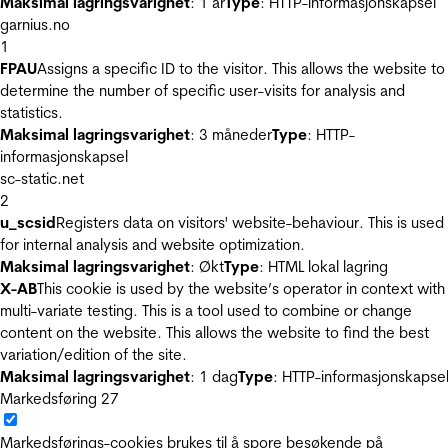
Maksimal lagringsvarighet
: 1 år
Type
: HTTP-informasjonskapsel
garnius.no
1
FPAU
Assigns a specific ID to the visitor. This allows the website to
determine the number of specific user-visits for analysis and
statistics.
Maksimal lagringsvarighet
: 3 måneder
Type
: HTTP-
informasjonskapsel
sc-static.net
2
u_scsid
Registers data on visitors' website-behaviour. This is used
for internal analysis and website optimization.
Maksimal lagringsvarighet
: Økt
Type
: HTML lokal lagring
X-AB
This cookie is used by the website’s operator in context with
multi-variate testing. This is a tool used to combine or change
content on the website. This allows the website to find the best
variation/edition of the site.
Maksimal lagringsvarighet
: 1 dag
Type
: HTTP-informasjonskapse
Markedsføring
27
Markedsførings-cookies brukes til å spore besøkende på