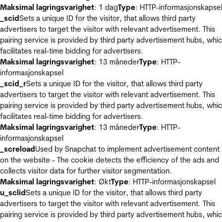
Maksimal lagringsvarighet
: 1 dag
Type
: HTTP-informasjonskapse
_scid
Sets a unique ID for the visitor, that allows third party
advertisers to target the visitor with relevant advertisement. This
pairing service is provided by third party advertisement hubs, whi
facilitates real-time bidding for advertisers.
Maksimal lagringsvarighet
: 13 måneder
Type
: HTTP-
informasjonskapsel
_scid_r
Sets a unique ID for the visitor, that allows third party
advertisers to target the visitor with relevant advertisement. This
pairing service is provided by third party advertisement hubs, whi
facilitates real-time bidding for advertisers.
Maksimal lagringsvarighet
: 13 måneder
Type
: HTTP-
informasjonskapsel
_screload
Used by Snapchat to implement advertisement content
on the website - The cookie detects the efficiency of the ads and
collects visitor data for further visitor segmentation.
Maksimal lagringsvarighet
: Økt
Type
: HTTP-informasjonskapsel
u_sclid
Sets a unique ID for the visitor, that allows third party
advertisers to target the visitor with relevant advertisement. This
pairing service is provided by third party advertisement hubs, whi