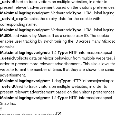
_uetvid
Used to track visitors on multiple websites, in order to
present relevant advertisement based on the visitor's preferences
Maksimal lagringsvarighet
: Vedvarende
Type
: HTML lokal lagring
_uetvid_exp
Contains the expiry-date for the cookie with
corresponding name.
Maksimal lagringsvarighet
: Vedvarende
Type
: HTML lokal lagring
MUID
Used widely by Microsoft as a unique user ID. The cookie
enables user tracking by synchronising the ID across many Microso
domains.
Maksimal lagringsvarighet
: 1 år
Type
: HTTP-informasjonskapsel
_uetsid
Collects data on visitor behaviour from multiple websites, 
order to present more relevant advertisement - This also allows th
website to limit the number of times that they are shown the same
advertisement.
Maksimal lagringsvarighet
: 1 dag
Type
: HTTP-informasjonskapse
_uetvid
Used to track visitors on multiple websites, in order to
present relevant advertisement based on the visitor's preferences
Maksimal lagringsvarighet
: 1 år
Type
: HTTP-informasjonskapsel
Snap Inc.
2