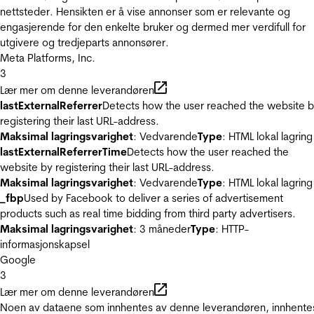
nettsteder. Hensikten er å vise annonser som er relevante og
engasjerende for den enkelte bruker og dermed mer verdifull for
utgivere og tredjeparts annonsører.
Meta Platforms, Inc.
3
Lær mer om denne leverandøren
lastExternalReferrer
Detects how the user reached the website 
registering their last URL-address.
Maksimal lagringsvarighet
: Vedvarende
Type
: HTML lokal lagring
lastExternalReferrerTime
Detects how the user reached the
website by registering their last URL-address.
Maksimal lagringsvarighet
: Vedvarende
Type
: HTML lokal lagring
_fbp
Used by Facebook to deliver a series of advertisement
products such as real time bidding from third party advertisers.
Maksimal lagringsvarighet
: 3 måneder
Type
: HTTP-
informasjonskapsel
Google
3
Lær mer om denne leverandøren
Noen av dataene som innhentes av denne leverandøren, innhente