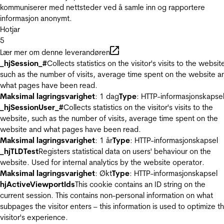
kommuniserer med nettsteder ved å samle inn og rapportere
informasjon anonymt.
Hotjar
5
Lær mer om denne leverandøren
_hjSession_#
Collects statistics on the visitor's visits to the websit
such as the number of visits, average time spent on the website a
what pages have been read.
Maksimal lagringsvarighet
: 1 dag
Type
: HTTP-informasjonskapse
_hjSessionUser_#
Collects statistics on the visitor's visits to the
website, such as the number of visits, average time spent on the
website and what pages have been read.
Maksimal lagringsvarighet
: 1 år
Type
: HTTP-informasjonskapsel
_hjTLDTest
Registers statistical data on users' behaviour on the
website. Used for internal analytics by the website operator.
Maksimal lagringsvarighet
: Økt
Type
: HTTP-informasjonskapsel
hjActiveViewportIds
This cookie contains an ID string on the
current session. This contains non-personal information on what
subpages the visitor enters – this information is used to optimize t
visitor's experience.