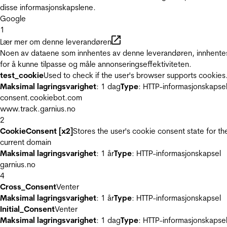
disse informasjonskapslene.
Google
1
Lær mer om denne leverandøren
Noen av dataene som innhentes av denne leverandøren, innhente
for å kunne tilpasse og måle annonseringseffektiviteten.
test_cookie
Used to check if the user's browser supports cookies
Maksimal lagringsvarighet
: 1 dag
Type
: HTTP-informasjonskapse
consent.cookiebot.com
www.track.garnius.no
2
CookieConsent [x2]
Stores the user's cookie consent state for th
current domain
Maksimal lagringsvarighet
: 1 år
Type
: HTTP-informasjonskapsel
garnius.no
4
Cross_Consent
Venter
Maksimal lagringsvarighet
: 1 år
Type
: HTTP-informasjonskapsel
Initial_Consent
Venter
Maksimal lagringsvarighet
: 1 dag
Type
: HTTP-informasjonskapse