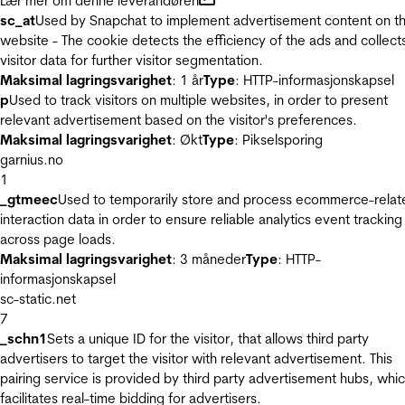
Lær mer om denne leverandøren
sc_at
Used by Snapchat to implement advertisement content on t
website - The cookie detects the efficiency of the ads and collect
visitor data for further visitor segmentation.
Maksimal lagringsvarighet
: 1 år
Type
: HTTP-informasjonskapsel
p
Used to track visitors on multiple websites, in order to present
relevant advertisement based on the visitor's preferences.
Maksimal lagringsvarighet
: Økt
Type
: Pikselsporing
garnius.no
1
_gtmeec
Used to temporarily store and process ecommerce-relat
interaction data in order to ensure reliable analytics event tracking
across page loads.
Maksimal lagringsvarighet
: 3 måneder
Type
: HTTP-
informasjonskapsel
sc-static.net
7
_schn1
Sets a unique ID for the visitor, that allows third party
advertisers to target the visitor with relevant advertisement. This
pairing service is provided by third party advertisement hubs, whi
facilitates real-time bidding for advertisers.