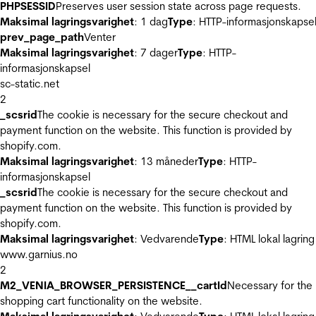
PHPSESSID
Preserves user session state across page requests.
Maksimal lagringsvarighet
: 1 dag
Type
: HTTP-informasjonskapse
prev_page_path
Venter
Maksimal lagringsvarighet
: 7 dager
Type
: HTTP-
informasjonskapsel
sc-static.net
2
_scsrid
The cookie is necessary for the secure checkout and
payment function on the website. This function is provided by
shopify.com.
Maksimal lagringsvarighet
: 13 måneder
Type
: HTTP-
informasjonskapsel
_scsrid
The cookie is necessary for the secure checkout and
payment function on the website. This function is provided by
shopify.com.
Maksimal lagringsvarighet
: Vedvarende
Type
: HTML lokal lagring
www.garnius.no
2
M2_VENIA_BROWSER_PERSISTENCE__cartId
Necessary for the
shopping cart functionality on the website.