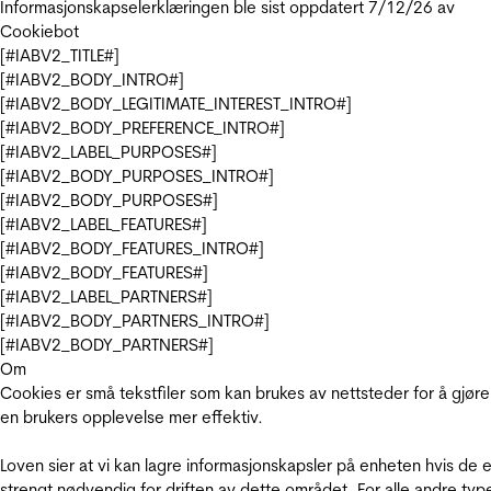
Informasjonskapselerklæringen ble sist oppdatert 7/12/26 av
Cookiebot
[#IABV2_TITLE#]
[#IABV2_BODY_INTRO#]
[#IABV2_BODY_LEGITIMATE_INTEREST_INTRO#]
[#IABV2_BODY_PREFERENCE_INTRO#]
[#IABV2_LABEL_PURPOSES#]
[#IABV2_BODY_PURPOSES_INTRO#]
[#IABV2_BODY_PURPOSES#]
[#IABV2_LABEL_FEATURES#]
[#IABV2_BODY_FEATURES_INTRO#]
[#IABV2_BODY_FEATURES#]
[#IABV2_LABEL_PARTNERS#]
[#IABV2_BODY_PARTNERS_INTRO#]
[#IABV2_BODY_PARTNERS#]
Om
Cookies er små tekstfiler som kan brukes av nettsteder for å gjøre
en brukers opplevelse mer effektiv.
Loven sier at vi kan lagre informasjonskapsler på enheten hvis de e
strengt nødvendig for driften av dette området. For alle andre typ