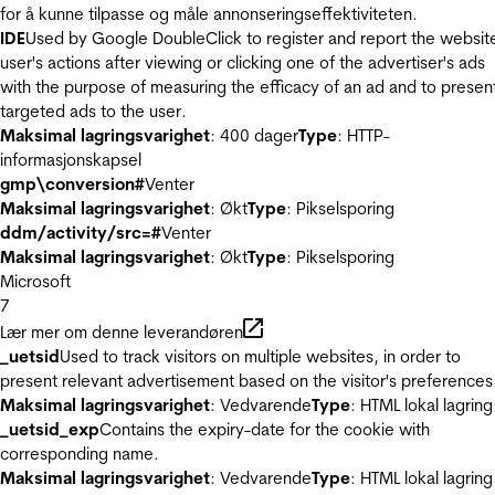
for å kunne tilpasse og måle annonseringseffektiviteten.
IDE
Used by Google DoubleClick to register and report the websit
user's actions after viewing or clicking one of the advertiser's ads
with the purpose of measuring the efficacy of an ad and to presen
targeted ads to the user.
Maksimal lagringsvarighet
: 400 dager
Type
: HTTP-
informasjonskapsel
gmp\conversion#
Venter
Maksimal lagringsvarighet
: Økt
Type
: Pikselsporing
ddm/activity/src=#
Venter
Maksimal lagringsvarighet
: Økt
Type
: Pikselsporing
Microsoft
7
Lær mer om denne leverandøren
_uetsid
Used to track visitors on multiple websites, in order to
present relevant advertisement based on the visitor's preferences
Maksimal lagringsvarighet
: Vedvarende
Type
: HTML lokal lagring
_uetsid_exp
Contains the expiry-date for the cookie with
corresponding name.
Maksimal lagringsvarighet
: Vedvarende
Type
: HTML lokal lagring