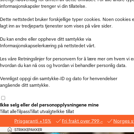
informasjonskapsler trenger vi din tillatelse.
Dette nettstedet bruker forskjellige typer cookies. Noen cookies 
lagt inn av tredjeparts tjenester som vises på våre sider.
Du kan endre eller oppheve ditt samtykke via
Informasjonskapselerkæring på nettstedet vårt.
Les våre Retningslinjer for personvern for å lære mer om hvem vi e
hvordan du kan nå oss og hvordan vi behandler personlig data.
Vennligst oppgi din samtykke-ID og dato for henvendelser
angående ditt samtykke.
Ikke selg eller del personopplysningene mine
Tillat alle
Tilpass
Tillat utvalgte
Ikke tillat
Prisgaranti +15%
Fri frakt over 799,-
Norges s
Hjem
STRIKKEPAKKER
>