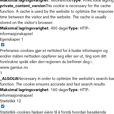
Maksimal lagringsvarighet
: Vedvarende
Type
: HTML lokal lagring
private_content_version
This cookie is necessary for the cache
function. A cache is used by the website to optimize the response
time between the visitor and the website. The cache is usually
stored on the visitor’s browser.
Maksimal lagringsvarighet
: 400 dager
Type
: HTTP-
informasjonskapsel
Egenskaper
1
Preferanse-cookies gjør et nettsted for å huske informasjon og
endrer måten nettsiden oppfører seg eller ser ut, ting som ditt
foretrukne språk eller den regionen du befinner deg i.
www.garnius.no
1
_ALGOLIA
Necessary in order to optimize the website's search-ba
function. The cookie ensures accurate and fast search results.
Maksimal lagringsvarighet
: 180 dager
Type
: HTTP-
informasjonskapsel
Statistikk
12
Statistikk-cookies hjelper eiere til å forstå hvordan besøkende