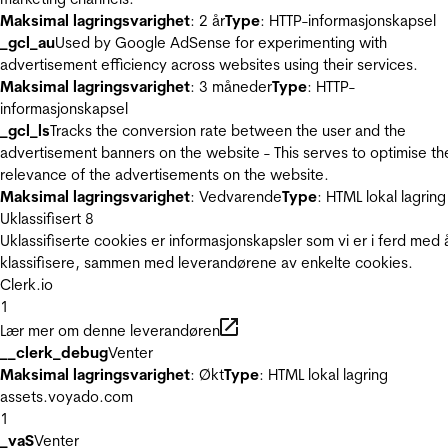
Maksimal lagringsvarighet
: 2 år
Type
: HTTP-informasjonskapsel
_gcl_au
Used by Google AdSense for experimenting with
advertisement efficiency across websites using their services.
Maksimal lagringsvarighet
: 3 måneder
Type
: HTTP-
informasjonskapsel
_gcl_ls
Tracks the conversion rate between the user and the
advertisement banners on the website - This serves to optimise th
relevance of the advertisements on the website.
Maksimal lagringsvarighet
: Vedvarende
Type
: HTML lokal lagring
Uklassifisert
8
Uklassifiserte cookies er informasjonskapsler som vi er i ferd med 
klassifisere, sammen med leverandørene av enkelte cookies.
Clerk.io
1
Lær mer om denne leverandøren
__clerk_debug
Venter
Maksimal lagringsvarighet
: Økt
Type
: HTML lokal lagring
assets.voyado.com
1
_vaS
Venter