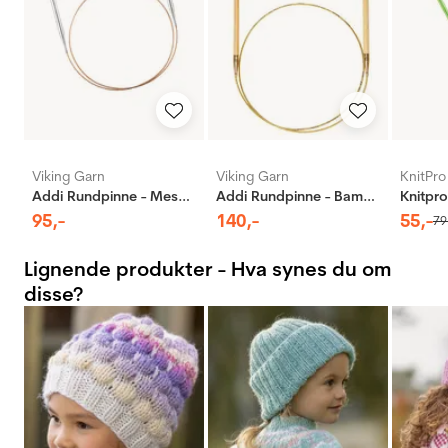
Viking Garn
Viking Garn
KnitPro
Addi Rundpinne - Messing
Addi Rundpinne - Bambus
95
,-
140
,-
55
,-
79
Lignende produkter - Hva synes du om
disse?