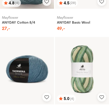
4.8
4.5
(4)
(28)
Karakter:
av 5 mulige
Karakter:
av 5 mulige
Mayflower
Mayflower
ANYDAY Cotton 8/4
ANYDAY Basic Wool
27
,-
49
,-
5.0
(4)
Karakter:
av 5 mulige