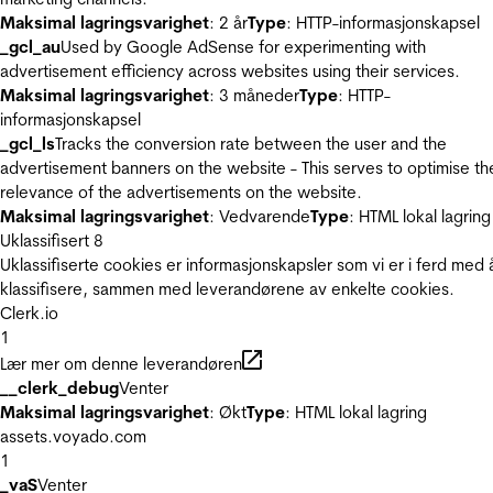
Maksimal lagringsvarighet
: 2 år
Type
: HTTP-informasjonskapsel
_gcl_au
Used by Google AdSense for experimenting with
advertisement efficiency across websites using their services.
Maksimal lagringsvarighet
: 3 måneder
Type
: HTTP-
informasjonskapsel
_gcl_ls
Tracks the conversion rate between the user and the
advertisement banners on the website - This serves to optimise th
relevance of the advertisements on the website.
Maksimal lagringsvarighet
: Vedvarende
Type
: HTML lokal lagring
Uklassifisert
8
Uklassifiserte cookies er informasjonskapsler som vi er i ferd med 
klassifisere, sammen med leverandørene av enkelte cookies.
Clerk.io
1
Lær mer om denne leverandøren
__clerk_debug
Venter
Maksimal lagringsvarighet
: Økt
Type
: HTML lokal lagring
assets.voyado.com
1
_vaS
Venter