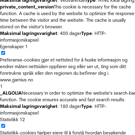
Maksimal lagringsvarighet
: Vedvarende
Type
: HTML lokal lagring
private_content_version
This cookie is necessary for the cache
function. A cache is used by the website to optimize the response
time between the visitor and the website. The cache is usually
stored on the visitor’s browser.
Maksimal lagringsvarighet
: 400 dager
Type
: HTTP-
informasjonskapsel
Egenskaper
1
Preferanse-cookies gjør et nettsted for å huske informasjon og
endrer måten nettsiden oppfører seg eller ser ut, ting som ditt
foretrukne språk eller den regionen du befinner deg i.
www.garnius.no
1
_ALGOLIA
Necessary in order to optimize the website's search-ba
function. The cookie ensures accurate and fast search results.
Maksimal lagringsvarighet
: 180 dager
Type
: HTTP-
informasjonskapsel
Statistikk
12
Statistikk-cookies hjelper eiere til å forstå hvordan besøkende