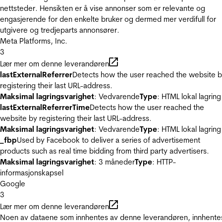
nettsteder. Hensikten er å vise annonser som er relevante og
engasjerende for den enkelte bruker og dermed mer verdifull for
utgivere og tredjeparts annonsører.
Meta Platforms, Inc.
3
Lær mer om denne leverandøren
lastExternalReferrer
Detects how the user reached the website 
registering their last URL-address.
Maksimal lagringsvarighet
: Vedvarende
Type
: HTML lokal lagring
lastExternalReferrerTime
Detects how the user reached the
website by registering their last URL-address.
Maksimal lagringsvarighet
: Vedvarende
Type
: HTML lokal lagring
_fbp
Used by Facebook to deliver a series of advertisement
products such as real time bidding from third party advertisers.
Maksimal lagringsvarighet
: 3 måneder
Type
: HTTP-
informasjonskapsel
Google
3
Lær mer om denne leverandøren
Noen av dataene som innhentes av denne leverandøren, innhente