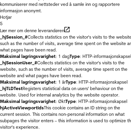
kommuniserer med nettsteder ved å samle inn og rapportere
informasjon anonymt.
Hotjar
5
Lær mer om denne leverandøren
_hjSession_#
Collects statistics on the visitor's visits to the websit
such as the number of visits, average time spent on the website a
what pages have been read.
Maksimal lagringsvarighet
: 1 dag
Type
: HTTP-informasjonskapse
_hjSessionUser_#
Collects statistics on the visitor's visits to the
website, such as the number of visits, average time spent on the
website and what pages have been read.
Maksimal lagringsvarighet
: 1 år
Type
: HTTP-informasjonskapsel
_hjTLDTest
Registers statistical data on users' behaviour on the
website. Used for internal analytics by the website operator.
Maksimal lagringsvarighet
: Økt
Type
: HTTP-informasjonskapsel
hjActiveViewportIds
This cookie contains an ID string on the
current session. This contains non-personal information on what
subpages the visitor enters – this information is used to optimize t
visitor's experience.