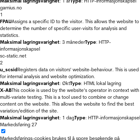
Maksimal lagringsvarighet
: 1 år
Type
: HTTP-informasjonskapsel
garnius.no
1
FPAU
Assigns a specific ID to the visitor. This allows the website to
determine the number of specific user-visits for analysis and
statistics.
Maksimal lagringsvarighet
: 3 måneder
Type
: HTTP-
informasjonskapsel
sc-static.net
2
u_scsid
Registers data on visitors' website-behaviour. This is used
for internal analysis and website optimization.
Maksimal lagringsvarighet
: Økt
Type
: HTML lokal lagring
X-AB
This cookie is used by the website’s operator in context with
multi-variate testing. This is a tool used to combine or change
content on the website. This allows the website to find the best
variation/edition of the site.
Maksimal lagringsvarighet
: 1 dag
Type
: HTTP-informasjonskapse
Markedsføring
27
Markedsførings-cookies brukes til å spore besøkende på