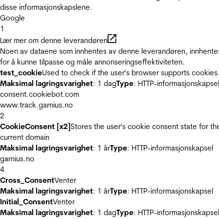
disse informasjonskapslene.
Google
1
Lær mer om denne leverandøren
Noen av dataene som innhentes av denne leverandøren, innhente
for å kunne tilpasse og måle annonseringseffektiviteten.
test_cookie
Used to check if the user's browser supports cookies
Maksimal lagringsvarighet
: 1 dag
Type
: HTTP-informasjonskapse
consent.cookiebot.com
www.track.garnius.no
2
CookieConsent [x2]
Stores the user's cookie consent state for th
current domain
Maksimal lagringsvarighet
: 1 år
Type
: HTTP-informasjonskapsel
garnius.no
4
Cross_Consent
Venter
Maksimal lagringsvarighet
: 1 år
Type
: HTTP-informasjonskapsel
Initial_Consent
Venter
Maksimal lagringsvarighet
: 1 dag
Type
: HTTP-informasjonskapse