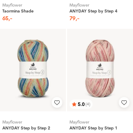
Mayflower
Mayflower
Taormina Shade
ANYDAY Step by Step 4
65
,-
79
,-
5.0
(4)
Karakter:
av 5 mulige
Mayflower
Mayflower
ANYDAY Step by Step 2
ANYDAY Step by Step 1