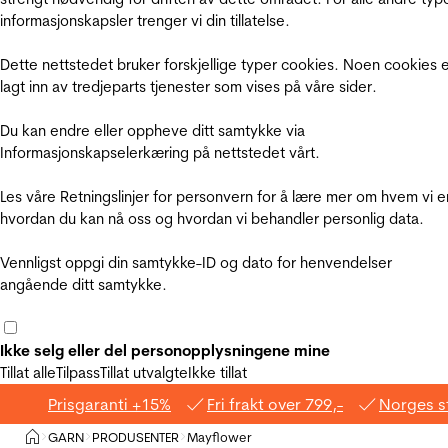
informasjonskapsler trenger vi din tillatelse.
Dette nettstedet bruker forskjellige typer cookies. Noen cookies 
lagt inn av tredjeparts tjenester som vises på våre sider.
Du kan endre eller oppheve ditt samtykke via
Informasjonskapselerkæring på nettstedet vårt.
Les våre Retningslinjer for personvern for å lære mer om hvem vi e
hvordan du kan nå oss og hvordan vi behandler personlig data.
Vennligst oppgi din samtykke-ID og dato for henvendelser
angående ditt samtykke.
Ikke selg eller del personopplysningene mine
Tillat alle
Tilpass
Tillat utvalgte
Ikke tillat
Prisgaranti +15%
Fri frakt over 799,-
Norges s
Hjem
GARN
PRODUSENTER
Mayflower
>
>
>