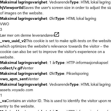
Maksimal lagringsvarighet
: Vedvarende
Type
: HTML lokal lagring
hjViewportId
Saves the user's screen size in order to adjust the si
of images on the website.
Maksimal lagringsvarighet
: Økt
Type
: HTML lokal lagring
VWO
3
Lær mer om denne leverandøren
_vwo_uuid_v2
This cookie is set to make split-tests on the websit
which optimizes the website's relevance towards the visitor – the
cookie can also be set to improve the visitor's experience on a
website.
Maksimal lagringsvarighet
: 1 år
Type
: HTTP-informasjonskapsel
collect/v.gif
Venter
Maksimal lagringsvarighet
: Økt
Type
: Pikselsporing
vwo_apm_sent
Venter
Maksimal lagringsvarighet
: Vedvarende
Type
: HTML lokal lagring
assets.voyado.com
1
_va
Contains an visitor ID. This is used to identify the visitor upon r
entry to the website.