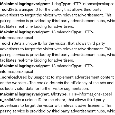
Maksimal lagringsvarighet
: 1 dag
Type
: HTTP-informasjonskapse
_scid
Sets a unique ID for the visitor, that allows third party
advertisers to target the visitor with relevant advertisement. This
pairing service is provided by third party advertisement hubs, whi
facilitates real-time bidding for advertisers.
Maksimal lagringsvarighet
: 13 måneder
Type
: HTTP-
informasjonskapsel
_scid_r
Sets a unique ID for the visitor, that allows third party
advertisers to target the visitor with relevant advertisement. This
pairing service is provided by third party advertisement hubs, whi
facilitates real-time bidding for advertisers.
Maksimal lagringsvarighet
: 13 måneder
Type
: HTTP-
informasjonskapsel
_screload
Used by Snapchat to implement advertisement content
on the website - The cookie detects the efficiency of the ads and
collects visitor data for further visitor segmentation.
Maksimal lagringsvarighet
: Økt
Type
: HTTP-informasjonskapsel
u_sclid
Sets a unique ID for the visitor, that allows third party
advertisers to target the visitor with relevant advertisement. This
pairing service is provided by third party advertisement hubs, whi