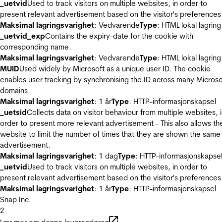
_uetvid
Used to track visitors on multiple websites, in order to
present relevant advertisement based on the visitor's preferences
Maksimal lagringsvarighet
: Vedvarende
Type
: HTML lokal lagring
_uetvid_exp
Contains the expiry-date for the cookie with
corresponding name.
Maksimal lagringsvarighet
: Vedvarende
Type
: HTML lokal lagring
MUID
Used widely by Microsoft as a unique user ID. The cookie
enables user tracking by synchronising the ID across many Microso
domains.
Maksimal lagringsvarighet
: 1 år
Type
: HTTP-informasjonskapsel
_uetsid
Collects data on visitor behaviour from multiple websites, 
order to present more relevant advertisement - This also allows th
website to limit the number of times that they are shown the same
advertisement.
Maksimal lagringsvarighet
: 1 dag
Type
: HTTP-informasjonskapse
_uetvid
Used to track visitors on multiple websites, in order to
present relevant advertisement based on the visitor's preferences
Maksimal lagringsvarighet
: 1 år
Type
: HTTP-informasjonskapsel
Snap Inc.
2