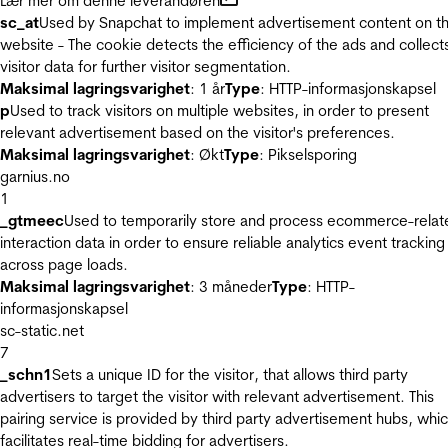
Lær mer om denne leverandøren
sc_at
Used by Snapchat to implement advertisement content on t
website - The cookie detects the efficiency of the ads and collect
visitor data for further visitor segmentation.
Maksimal lagringsvarighet
: 1 år
Type
: HTTP-informasjonskapsel
p
Used to track visitors on multiple websites, in order to present
relevant advertisement based on the visitor's preferences.
Maksimal lagringsvarighet
: Økt
Type
: Pikselsporing
garnius.no
1
_gtmeec
Used to temporarily store and process ecommerce-relat
interaction data in order to ensure reliable analytics event tracking
across page loads.
Maksimal lagringsvarighet
: 3 måneder
Type
: HTTP-
informasjonskapsel
sc-static.net
7
_schn1
Sets a unique ID for the visitor, that allows third party
advertisers to target the visitor with relevant advertisement. This
pairing service is provided by third party advertisement hubs, whi
facilitates real-time bidding for advertisers.