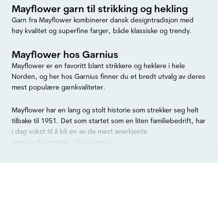
Mayflower garn til strikking og hekling
Garn fra Mayflower kombinerer dansk designtradisjon med
høy kvalitet og superfine farger, både klassiske og trendy.
Mayflower hos Garnius
Mayflower er en favoritt blant strikkere og heklere i hele
Norden, og her hos Garnius finner du et bredt utvalg av deres
mest populære garnkvaliteter.
Mayflower har en lang og stolt historie som strekker seg helt
tilbake til 1951. Det som startet som en liten familiebedrift, har
i dag vokst til å bli en av de mest anerkjente
garnprodusentene i Skandinavia.
Grunnen til at garn fra Mayflower har blitt så populært, er
kombinasjonen av slitestyrke, mykhet og et moderne
fargeutvalg som følger trendene. Enten du skal i gang med en
strikkegenser, et par varme sokker eller interiør til hjemmet,
har Mayflower noe som passer.