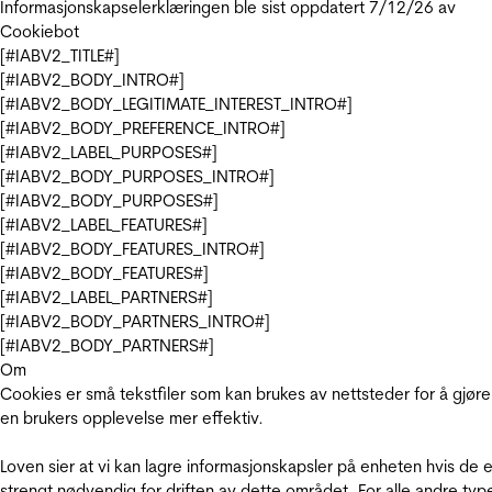
Informasjonskapselerklæringen ble sist oppdatert 7/12/26 av
Cookiebot
[#IABV2_TITLE#]
[#IABV2_BODY_INTRO#]
[#IABV2_BODY_LEGITIMATE_INTEREST_INTRO#]
[#IABV2_BODY_PREFERENCE_INTRO#]
[#IABV2_LABEL_PURPOSES#]
[#IABV2_BODY_PURPOSES_INTRO#]
[#IABV2_BODY_PURPOSES#]
[#IABV2_LABEL_FEATURES#]
[#IABV2_BODY_FEATURES_INTRO#]
[#IABV2_BODY_FEATURES#]
[#IABV2_LABEL_PARTNERS#]
[#IABV2_BODY_PARTNERS_INTRO#]
[#IABV2_BODY_PARTNERS#]
Om
Cookies er små tekstfiler som kan brukes av nettsteder for å gjøre
en brukers opplevelse mer effektiv.
Loven sier at vi kan lagre informasjonskapsler på enheten hvis de e
strengt nødvendig for driften av dette området. For alle andre typ