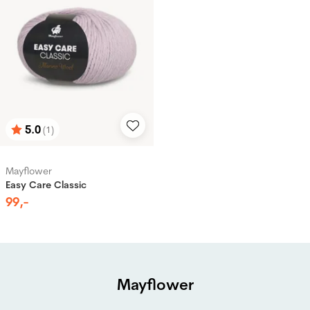
5.0
(1)
Karakter:
av 5 mulige
Mayflower
Easy Care Classic
99
,-
Mayflower