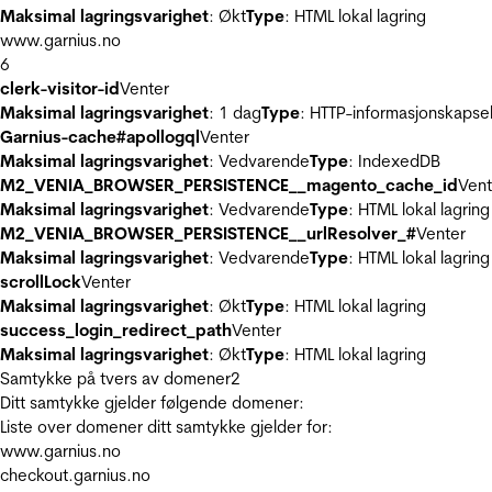
Maksimal lagringsvarighet
: Økt
Type
: HTML lokal lagring
www.garnius.no
6
clerk-visitor-id
Venter
Maksimal lagringsvarighet
: 1 dag
Type
: HTTP-informasjonskapse
Garnius-cache#apollogql
Venter
Maksimal lagringsvarighet
: Vedvarende
Type
: IndexedDB
M2_VENIA_BROWSER_PERSISTENCE__magento_cache_id
Vent
Maksimal lagringsvarighet
: Vedvarende
Type
: HTML lokal lagring
M2_VENIA_BROWSER_PERSISTENCE__urlResolver_#
Venter
Maksimal lagringsvarighet
: Vedvarende
Type
: HTML lokal lagring
scrollLock
Venter
Maksimal lagringsvarighet
: Økt
Type
: HTML lokal lagring
success_login_redirect_path
Venter
Maksimal lagringsvarighet
: Økt
Type
: HTML lokal lagring
Samtykke på tvers av domener
2
Ditt samtykke gjelder følgende domener:
Liste over domener ditt samtykke gjelder for:
www.garnius.no
checkout.garnius.no