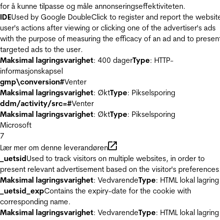
for å kunne tilpasse og måle annonseringseffektiviteten.
IDE
Used by Google DoubleClick to register and report the websit
user's actions after viewing or clicking one of the advertiser's ads
with the purpose of measuring the efficacy of an ad and to presen
targeted ads to the user.
Maksimal lagringsvarighet
: 400 dager
Type
: HTTP-
informasjonskapsel
gmp\conversion#
Venter
Maksimal lagringsvarighet
: Økt
Type
: Pikselsporing
ddm/activity/src=#
Venter
Maksimal lagringsvarighet
: Økt
Type
: Pikselsporing
Microsoft
7
Lær mer om denne leverandøren
_uetsid
Used to track visitors on multiple websites, in order to
present relevant advertisement based on the visitor's preferences
Maksimal lagringsvarighet
: Vedvarende
Type
: HTML lokal lagring
_uetsid_exp
Contains the expiry-date for the cookie with
corresponding name.
Maksimal lagringsvarighet
: Vedvarende
Type
: HTML lokal lagring