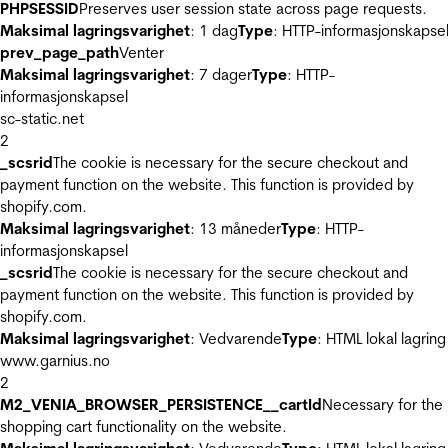
PHPSESSID
Preserves user session state across page requests.
Maksimal lagringsvarighet
: 1 dag
Type
: HTTP-informasjonskapse
prev_page_path
Venter
Maksimal lagringsvarighet
: 7 dager
Type
: HTTP-
informasjonskapsel
sc-static.net
2
_scsrid
The cookie is necessary for the secure checkout and
payment function on the website. This function is provided by
shopify.com.
Maksimal lagringsvarighet
: 13 måneder
Type
: HTTP-
informasjonskapsel
_scsrid
The cookie is necessary for the secure checkout and
payment function on the website. This function is provided by
shopify.com.
Maksimal lagringsvarighet
: Vedvarende
Type
: HTML lokal lagring
www.garnius.no
2
M2_VENIA_BROWSER_PERSISTENCE__cartId
Necessary for the
shopping cart functionality on the website.