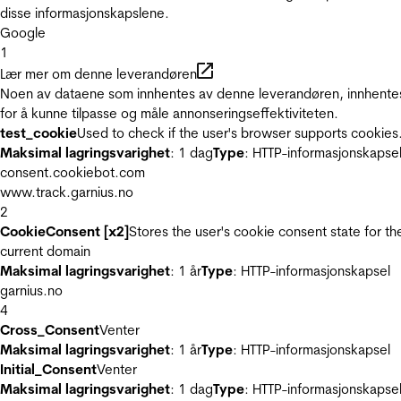
disse informasjonskapslene.
Google
1
Lær mer om denne leverandøren
Noen av dataene som innhentes av denne leverandøren, innhente
for å kunne tilpasse og måle annonseringseffektiviteten.
test_cookie
Used to check if the user's browser supports cookies
Maksimal lagringsvarighet
: 1 dag
Type
: HTTP-informasjonskapse
consent.cookiebot.com
www.track.garnius.no
2
CookieConsent [x2]
Stores the user's cookie consent state for th
current domain
Maksimal lagringsvarighet
: 1 år
Type
: HTTP-informasjonskapsel
garnius.no
4
Cross_Consent
Venter
Maksimal lagringsvarighet
: 1 år
Type
: HTTP-informasjonskapsel
Initial_Consent
Venter
Maksimal lagringsvarighet
: 1 dag
Type
: HTTP-informasjonskapse