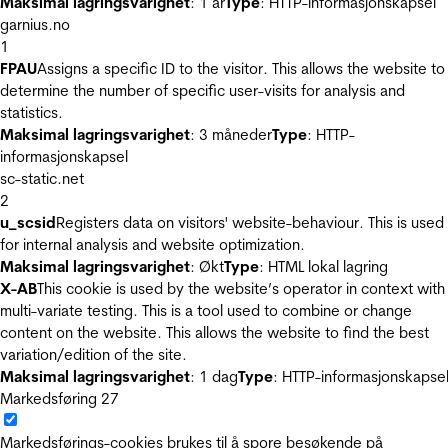
Maksimal lagringsvarighet
: 1 år
Type
: HTTP-informasjonskapsel
garnius.no
1
FPAU
Assigns a specific ID to the visitor. This allows the website to
determine the number of specific user-visits for analysis and
statistics.
Maksimal lagringsvarighet
: 3 måneder
Type
: HTTP-
informasjonskapsel
sc-static.net
2
u_scsid
Registers data on visitors' website-behaviour. This is used
for internal analysis and website optimization.
Maksimal lagringsvarighet
: Økt
Type
: HTML lokal lagring
X-AB
This cookie is used by the website’s operator in context with
multi-variate testing. This is a tool used to combine or change
content on the website. This allows the website to find the best
variation/edition of the site.
Maksimal lagringsvarighet
: 1 dag
Type
: HTTP-informasjonskapse
Markedsføring
27
Markedsførings-cookies brukes til å spore besøkende på