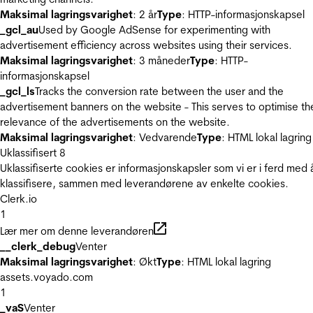
Maksimal lagringsvarighet
: 2 år
Type
: HTTP-informasjonskapsel
_gcl_au
Used by Google AdSense for experimenting with
advertisement efficiency across websites using their services.
Maksimal lagringsvarighet
: 3 måneder
Type
: HTTP-
informasjonskapsel
_gcl_ls
Tracks the conversion rate between the user and the
advertisement banners on the website - This serves to optimise th
relevance of the advertisements on the website.
Maksimal lagringsvarighet
: Vedvarende
Type
: HTML lokal lagring
Uklassifisert
8
Uklassifiserte cookies er informasjonskapsler som vi er i ferd med 
klassifisere, sammen med leverandørene av enkelte cookies.
Clerk.io
1
Lær mer om denne leverandøren
__clerk_debug
Venter
Maksimal lagringsvarighet
: Økt
Type
: HTML lokal lagring
assets.voyado.com
1
_vaS
Venter