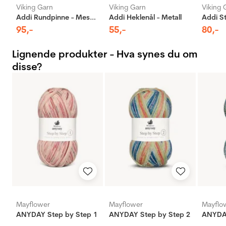
Viking Garn
Viking Garn
Viking 
Addi Rundpinne - Messing
Addi Heklenål - Metall
95
,-
55
,-
80
,-
Lignende produkter - Hva synes du om
disse?
Mayflower
Mayflower
Mayflo
ANYDAY Step by Step 1
ANYDAY Step by Step 2
ANYDAY