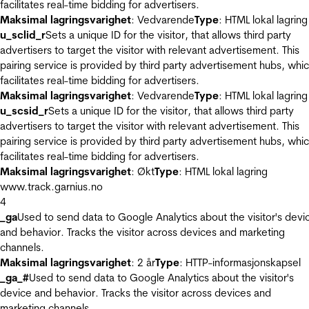
facilitates real-time bidding for advertisers.
Maksimal lagringsvarighet
: Vedvarende
Type
: HTML lokal lagring
u_sclid_r
Sets a unique ID for the visitor, that allows third party
advertisers to target the visitor with relevant advertisement. This
pairing service is provided by third party advertisement hubs, whi
facilitates real-time bidding for advertisers.
Maksimal lagringsvarighet
: Vedvarende
Type
: HTML lokal lagring
u_scsid_r
Sets a unique ID for the visitor, that allows third party
advertisers to target the visitor with relevant advertisement. This
pairing service is provided by third party advertisement hubs, whi
facilitates real-time bidding for advertisers.
Maksimal lagringsvarighet
: Økt
Type
: HTML lokal lagring
www.track.garnius.no
4
_ga
Used to send data to Google Analytics about the visitor's devi
and behavior. Tracks the visitor across devices and marketing
channels.
Maksimal lagringsvarighet
: 2 år
Type
: HTTP-informasjonskapsel
_ga_#
Used to send data to Google Analytics about the visitor's
device and behavior. Tracks the visitor across devices and
marketing channels.