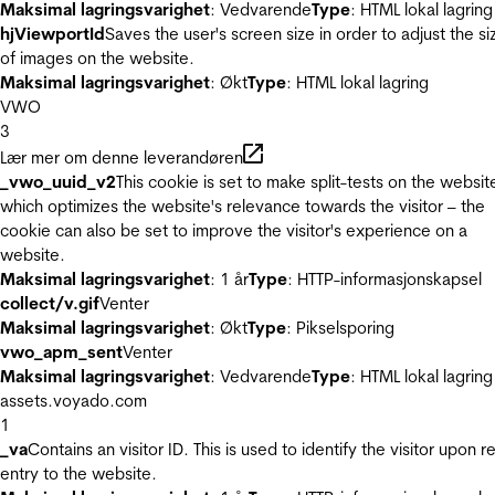
Maksimal lagringsvarighet
: Vedvarende
Type
: HTML lokal lagring
hjViewportId
Saves the user's screen size in order to adjust the si
of images on the website.
Maksimal lagringsvarighet
: Økt
Type
: HTML lokal lagring
VWO
3
Lær mer om denne leverandøren
_vwo_uuid_v2
This cookie is set to make split-tests on the websit
which optimizes the website's relevance towards the visitor – the
cookie can also be set to improve the visitor's experience on a
website.
Maksimal lagringsvarighet
: 1 år
Type
: HTTP-informasjonskapsel
collect/v.gif
Venter
Maksimal lagringsvarighet
: Økt
Type
: Pikselsporing
vwo_apm_sent
Venter
Maksimal lagringsvarighet
: Vedvarende
Type
: HTML lokal lagring
assets.voyado.com
1
_va
Contains an visitor ID. This is used to identify the visitor upon r
entry to the website.