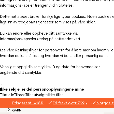
informasjonskapsler trenger vi din tillatelse.
Dette nettstedet bruker forskjellige typer cookies. Noen cookies 
lagt inn av tredjeparts tjenester som vises på våre sider.
Du kan endre eller oppheve ditt samtykke via
Informasjonskapselerkæring på nettstedet vårt.
Les våre Retningslinjer for personvern for å lære mer om hvem vi e
hvordan du kan nå oss og hvordan vi behandler personlig data.
Vennligst oppgi din samtykke-ID og dato for henvendelser
angående ditt samtykke.
Ikke selg eller del personopplysningene mine
Tillat alle
Tilpass
Tillat utvalgte
Ikke tillat
Prisgaranti +15%
Fri frakt over 799,-
Norges s
Hjem
GARN
>