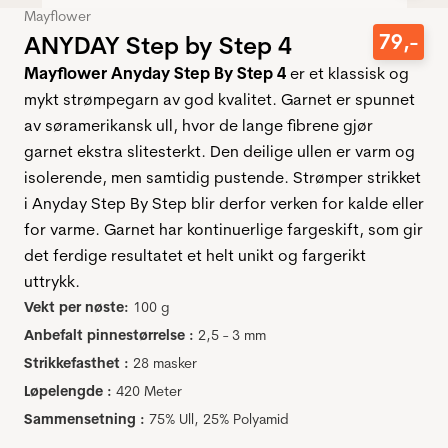
Mayflower
79
,-
ANYDAY Step by Step 4
Mayflower Anyday Step By Step 4
er et klassisk og
mykt strømpegarn av god kvalitet. Garnet er spunnet
av søramerikansk ull, hvor de lange fibrene gjør
garnet ekstra slitesterkt. Den deilige ullen er varm og
isolerende, men samtidig pustende. Strømper strikket
i Anyday Step By Step blir derfor verken for kalde eller
for varme. Garnet har kontinuerlige fargeskift, som gir
det ferdige resultatet et helt unikt og fargerikt
uttrykk.
Vekt per nøste:
100 g
Anbefalt pinnestørrelse :
2,5 - 3 mm
Strikkefasthet :
28 masker
Løpelengde :
420 Meter
Sammensetning :
75% Ull, 25% Polyamid