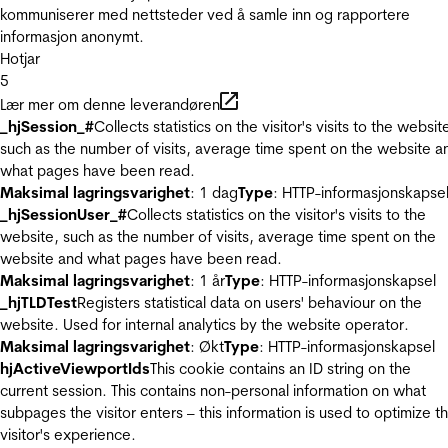
kommuniserer med nettsteder ved å samle inn og rapportere
informasjon anonymt.
Hotjar
5
Lær mer om denne leverandøren
_hjSession_#
Collects statistics on the visitor's visits to the websit
such as the number of visits, average time spent on the website a
what pages have been read.
Maksimal lagringsvarighet
: 1 dag
Type
: HTTP-informasjonskapse
_hjSessionUser_#
Collects statistics on the visitor's visits to the
website, such as the number of visits, average time spent on the
website and what pages have been read.
Maksimal lagringsvarighet
: 1 år
Type
: HTTP-informasjonskapsel
_hjTLDTest
Registers statistical data on users' behaviour on the
website. Used for internal analytics by the website operator.
Maksimal lagringsvarighet
: Økt
Type
: HTTP-informasjonskapsel
hjActiveViewportIds
This cookie contains an ID string on the
current session. This contains non-personal information on what
subpages the visitor enters – this information is used to optimize t
visitor's experience.