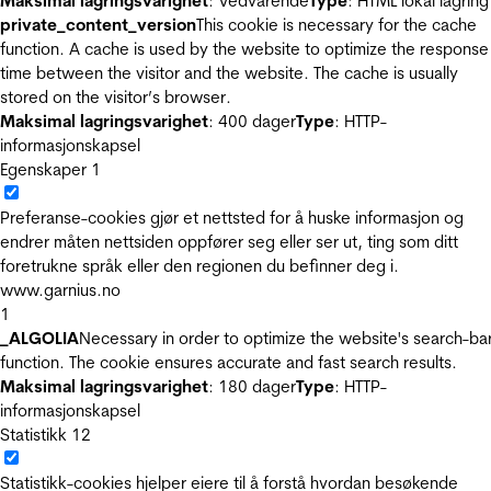
Maksimal lagringsvarighet
: Vedvarende
Type
: HTML lokal lagring
private_content_version
This cookie is necessary for the cache
function. A cache is used by the website to optimize the response
time between the visitor and the website. The cache is usually
stored on the visitor’s browser.
Maksimal lagringsvarighet
: 400 dager
Type
: HTTP-
informasjonskapsel
Egenskaper
1
Preferanse-cookies gjør et nettsted for å huske informasjon og
endrer måten nettsiden oppfører seg eller ser ut, ting som ditt
foretrukne språk eller den regionen du befinner deg i.
www.garnius.no
1
_ALGOLIA
Necessary in order to optimize the website's search-ba
function. The cookie ensures accurate and fast search results.
Maksimal lagringsvarighet
: 180 dager
Type
: HTTP-
informasjonskapsel
Statistikk
12
Statistikk-cookies hjelper eiere til å forstå hvordan besøkende