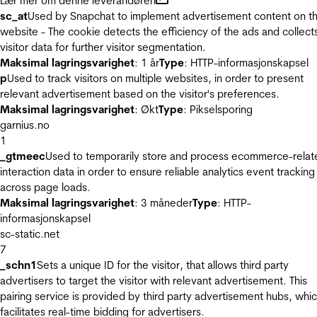
Lær mer om denne leverandøren
sc_at
Used by Snapchat to implement advertisement content on t
website - The cookie detects the efficiency of the ads and collect
visitor data for further visitor segmentation.
Maksimal lagringsvarighet
: 1 år
Type
: HTTP-informasjonskapsel
p
Used to track visitors on multiple websites, in order to present
relevant advertisement based on the visitor's preferences.
Maksimal lagringsvarighet
: Økt
Type
: Pikselsporing
garnius.no
1
_gtmeec
Used to temporarily store and process ecommerce-relat
interaction data in order to ensure reliable analytics event tracking
across page loads.
Maksimal lagringsvarighet
: 3 måneder
Type
: HTTP-
informasjonskapsel
sc-static.net
7
_schn1
Sets a unique ID for the visitor, that allows third party
advertisers to target the visitor with relevant advertisement. This
pairing service is provided by third party advertisement hubs, whi
facilitates real-time bidding for advertisers.