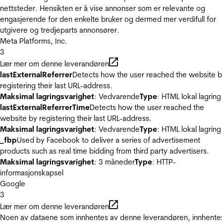
nettsteder. Hensikten er å vise annonser som er relevante og
engasjerende for den enkelte bruker og dermed mer verdifull for
utgivere og tredjeparts annonsører.
Meta Platforms, Inc.
3
Lær mer om denne leverandøren
lastExternalReferrer
Detects how the user reached the website 
registering their last URL-address.
Maksimal lagringsvarighet
: Vedvarende
Type
: HTML lokal lagring
lastExternalReferrerTime
Detects how the user reached the
website by registering their last URL-address.
Maksimal lagringsvarighet
: Vedvarende
Type
: HTML lokal lagring
_fbp
Used by Facebook to deliver a series of advertisement
products such as real time bidding from third party advertisers.
Maksimal lagringsvarighet
: 3 måneder
Type
: HTTP-
informasjonskapsel
Google
3
Lær mer om denne leverandøren
Noen av dataene som innhentes av denne leverandøren, innhente