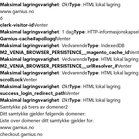
Maksimal lagringsvarighet
: Økt
Type
: HTML lokal lagring
www.garnius.no
6
clerk-visitor-id
Venter
Maksimal lagringsvarighet
: 1 dag
Type
: HTTP-informasjonskapse
Garnius-cache#apollogql
Venter
Maksimal lagringsvarighet
: Vedvarende
Type
: IndexedDB
M2_VENIA_BROWSER_PERSISTENCE__magento_cache_id
Vent
Maksimal lagringsvarighet
: Vedvarende
Type
: HTML lokal lagring
M2_VENIA_BROWSER_PERSISTENCE__urlResolver_#
Venter
Maksimal lagringsvarighet
: Vedvarende
Type
: HTML lokal lagring
scrollLock
Venter
Maksimal lagringsvarighet
: Økt
Type
: HTML lokal lagring
success_login_redirect_path
Venter
Maksimal lagringsvarighet
: Økt
Type
: HTML lokal lagring
Samtykke på tvers av domener
2
Ditt samtykke gjelder følgende domener:
Liste over domener ditt samtykke gjelder for:
www.garnius.no
checkout.garnius.no