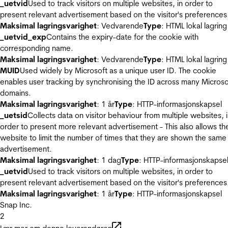
_uetvid
Used to track visitors on multiple websites, in order to
present relevant advertisement based on the visitor's preferences
Maksimal lagringsvarighet
: Vedvarende
Type
: HTML lokal lagring
_uetvid_exp
Contains the expiry-date for the cookie with
corresponding name.
Maksimal lagringsvarighet
: Vedvarende
Type
: HTML lokal lagring
MUID
Used widely by Microsoft as a unique user ID. The cookie
enables user tracking by synchronising the ID across many Microso
domains.
Maksimal lagringsvarighet
: 1 år
Type
: HTTP-informasjonskapsel
_uetsid
Collects data on visitor behaviour from multiple websites, 
order to present more relevant advertisement - This also allows th
website to limit the number of times that they are shown the same
advertisement.
Maksimal lagringsvarighet
: 1 dag
Type
: HTTP-informasjonskapse
_uetvid
Used to track visitors on multiple websites, in order to
present relevant advertisement based on the visitor's preferences
Maksimal lagringsvarighet
: 1 år
Type
: HTTP-informasjonskapsel
Snap Inc.
2