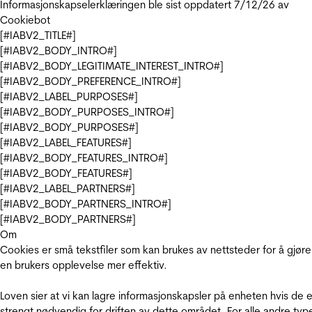
Informasjonskapselerklæringen ble sist oppdatert 7/12/26 av
Cookiebot
[#IABV2_TITLE#]
[#IABV2_BODY_INTRO#]
[#IABV2_BODY_LEGITIMATE_INTEREST_INTRO#]
[#IABV2_BODY_PREFERENCE_INTRO#]
[#IABV2_LABEL_PURPOSES#]
[#IABV2_BODY_PURPOSES_INTRO#]
[#IABV2_BODY_PURPOSES#]
[#IABV2_LABEL_FEATURES#]
[#IABV2_BODY_FEATURES_INTRO#]
[#IABV2_BODY_FEATURES#]
[#IABV2_LABEL_PARTNERS#]
[#IABV2_BODY_PARTNERS_INTRO#]
[#IABV2_BODY_PARTNERS#]
Om
Cookies er små tekstfiler som kan brukes av nettsteder for å gjøre
en brukers opplevelse mer effektiv.
Loven sier at vi kan lagre informasjonskapsler på enheten hvis de e
strengt nødvendig for driften av dette området. For alle andre typ