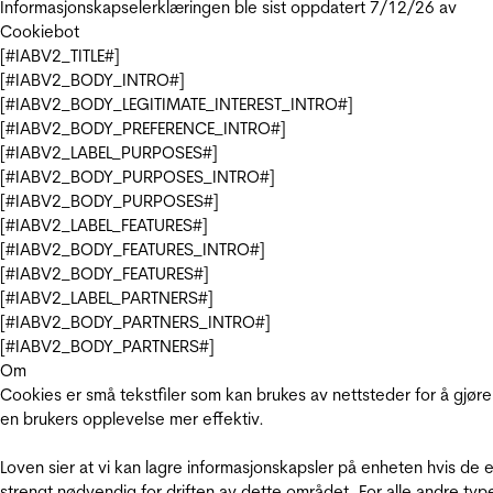
Informasjonskapselerklæringen ble sist oppdatert 7/12/26 av
Cookiebot
[#IABV2_TITLE#]
[#IABV2_BODY_INTRO#]
[#IABV2_BODY_LEGITIMATE_INTEREST_INTRO#]
[#IABV2_BODY_PREFERENCE_INTRO#]
[#IABV2_LABEL_PURPOSES#]
[#IABV2_BODY_PURPOSES_INTRO#]
[#IABV2_BODY_PURPOSES#]
[#IABV2_LABEL_FEATURES#]
[#IABV2_BODY_FEATURES_INTRO#]
[#IABV2_BODY_FEATURES#]
[#IABV2_LABEL_PARTNERS#]
[#IABV2_BODY_PARTNERS_INTRO#]
[#IABV2_BODY_PARTNERS#]
Om
Cookies er små tekstfiler som kan brukes av nettsteder for å gjøre
en brukers opplevelse mer effektiv.
Loven sier at vi kan lagre informasjonskapsler på enheten hvis de e
strengt nødvendig for driften av dette området. For alle andre typ