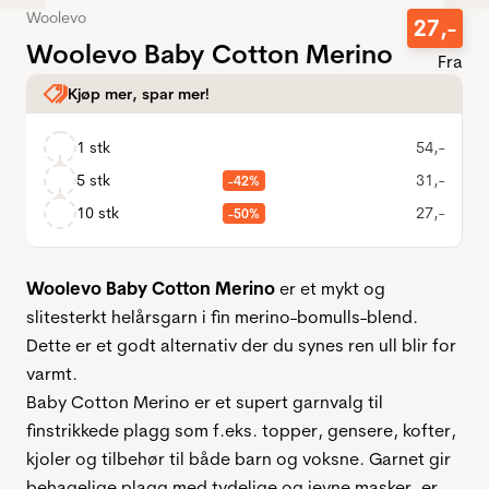
Woolevo
27
,-
Woolevo Baby Cotton Merino
Fra
Kjøp mer, spar mer!
1 stk
54
,-
5 stk
31
,-
-42%
10 stk
27
,-
-50%
Woolevo Baby Cotton Merino
er et mykt og
slitesterkt helårsgarn i fin merino-bomulls-blend.
Dette er et godt alternativ der du synes ren ull blir for
varmt.
Baby Cotton Merino er et supert garnvalg til
finstrikkede plagg som f.eks. topper, gensere, kofter,
kjoler og tilbehør til både barn og voksne. Garnet gir
behagelige plagg med tydelige og jevne masker, er