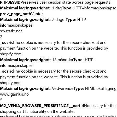
PHPSESSID
Preserves user session state across page requests.
Maksimal lagringsvarighet
: 1 dag
Type
: HTTP-informasjonskapse
prev_page_path
Venter
Maksimal lagringsvarighet
: 7 dager
Type
: HTTP-
informasjonskapsel
sc-static.net
2
_scsrid
The cookie is necessary for the secure checkout and
payment function on the website. This function is provided by
shopify.com.
Maksimal lagringsvarighet
: 13 måneder
Type
: HTTP-
informasjonskapsel
_scsrid
The cookie is necessary for the secure checkout and
payment function on the website. This function is provided by
shopify.com.
Maksimal lagringsvarighet
: Vedvarende
Type
: HTML lokal lagring
www.garnius.no
2
M2_VENIA_BROWSER_PERSISTENCE__cartId
Necessary for the
shopping cart functionality on the website.