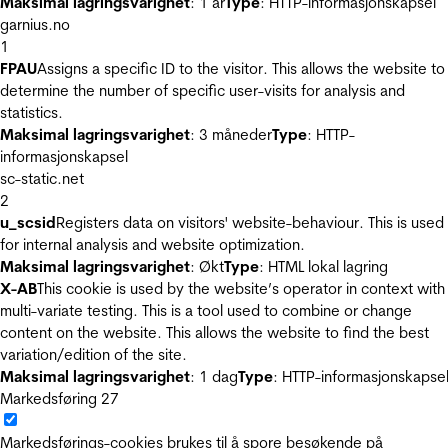
Maksimal lagringsvarighet
: 1 år
Type
: HTTP-informasjonskapsel
garnius.no
1
FPAU
Assigns a specific ID to the visitor. This allows the website to
determine the number of specific user-visits for analysis and
statistics.
Maksimal lagringsvarighet
: 3 måneder
Type
: HTTP-
informasjonskapsel
sc-static.net
2
u_scsid
Registers data on visitors' website-behaviour. This is used
for internal analysis and website optimization.
Maksimal lagringsvarighet
: Økt
Type
: HTML lokal lagring
X-AB
This cookie is used by the website’s operator in context with
multi-variate testing. This is a tool used to combine or change
content on the website. This allows the website to find the best
variation/edition of the site.
Maksimal lagringsvarighet
: 1 dag
Type
: HTTP-informasjonskapse
Markedsføring
27
Markedsførings-cookies brukes til å spore besøkende på