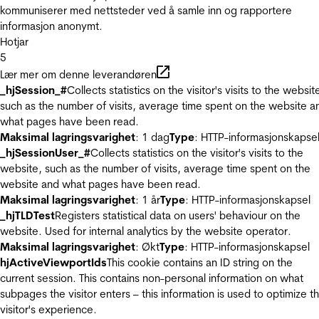
kommuniserer med nettsteder ved å samle inn og rapportere
informasjon anonymt.
Hotjar
5
Lær mer om denne leverandøren
_hjSession_#
Collects statistics on the visitor's visits to the websit
such as the number of visits, average time spent on the website a
what pages have been read.
Maksimal lagringsvarighet
: 1 dag
Type
: HTTP-informasjonskapse
_hjSessionUser_#
Collects statistics on the visitor's visits to the
website, such as the number of visits, average time spent on the
website and what pages have been read.
Maksimal lagringsvarighet
: 1 år
Type
: HTTP-informasjonskapsel
_hjTLDTest
Registers statistical data on users' behaviour on the
website. Used for internal analytics by the website operator.
Maksimal lagringsvarighet
: Økt
Type
: HTTP-informasjonskapsel
hjActiveViewportIds
This cookie contains an ID string on the
current session. This contains non-personal information on what
subpages the visitor enters – this information is used to optimize t
visitor's experience.