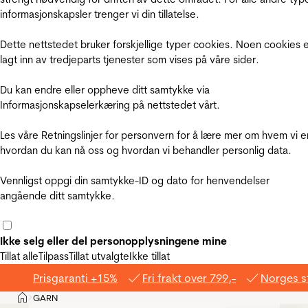
informasjonskapsler trenger vi din tillatelse.
Dette nettstedet bruker forskjellige typer cookies. Noen cookies 
lagt inn av tredjeparts tjenester som vises på våre sider.
Du kan endre eller oppheve ditt samtykke via
Informasjonskapselerkæring på nettstedet vårt.
Les våre Retningslinjer for personvern for å lære mer om hvem vi e
hvordan du kan nå oss og hvordan vi behandler personlig data.
Vennligst oppgi din samtykke-ID og dato for henvendelser
angående ditt samtykke.
Ikke selg eller del personopplysningene mine
Tillat alle
Tilpass
Tillat utvalgte
Ikke tillat
Prisgaranti +15%
Fri frakt over 799,-
Norges s
Hjem
GARN
>