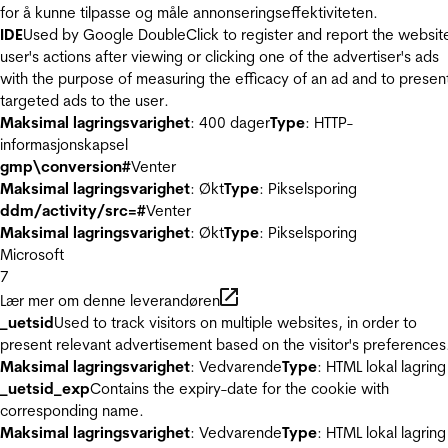
for å kunne tilpasse og måle annonseringseffektiviteten.
IDE
Used by Google DoubleClick to register and report the websit
user's actions after viewing or clicking one of the advertiser's ads
with the purpose of measuring the efficacy of an ad and to presen
targeted ads to the user.
Maksimal lagringsvarighet
: 400 dager
Type
: HTTP-
informasjonskapsel
gmp\conversion#
Venter
Maksimal lagringsvarighet
: Økt
Type
: Pikselsporing
ddm/activity/src=#
Venter
Maksimal lagringsvarighet
: Økt
Type
: Pikselsporing
Microsoft
7
Lær mer om denne leverandøren
_uetsid
Used to track visitors on multiple websites, in order to
present relevant advertisement based on the visitor's preferences
Maksimal lagringsvarighet
: Vedvarende
Type
: HTML lokal lagring
_uetsid_exp
Contains the expiry-date for the cookie with
corresponding name.
Maksimal lagringsvarighet
: Vedvarende
Type
: HTML lokal lagring