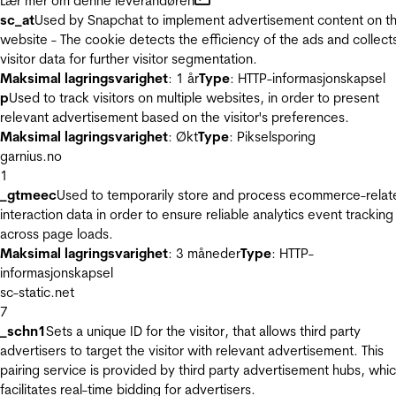
Lær mer om denne leverandøren
sc_at
Used by Snapchat to implement advertisement content on t
website - The cookie detects the efficiency of the ads and collect
visitor data for further visitor segmentation.
Maksimal lagringsvarighet
: 1 år
Type
: HTTP-informasjonskapsel
p
Used to track visitors on multiple websites, in order to present
relevant advertisement based on the visitor's preferences.
Maksimal lagringsvarighet
: Økt
Type
: Pikselsporing
garnius.no
1
_gtmeec
Used to temporarily store and process ecommerce-relat
interaction data in order to ensure reliable analytics event tracking
across page loads.
Maksimal lagringsvarighet
: 3 måneder
Type
: HTTP-
informasjonskapsel
sc-static.net
7
_schn1
Sets a unique ID for the visitor, that allows third party
advertisers to target the visitor with relevant advertisement. This
pairing service is provided by third party advertisement hubs, whi
facilitates real-time bidding for advertisers.