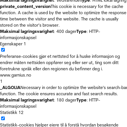
Maksimal lagringsvarighet
: Vedvarende
Type
: HTML lokal lagring
private_content_version
This cookie is necessary for the cache
function. A cache is used by the website to optimize the response
time between the visitor and the website. The cache is usually
stored on the visitor’s browser.
Maksimal lagringsvarighet
: 400 dager
Type
: HTTP-
informasjonskapsel
Egenskaper
1
Preferanse-cookies gjør et nettsted for å huske informasjon og
endrer måten nettsiden oppfører seg eller ser ut, ting som ditt
foretrukne språk eller den regionen du befinner deg i.
www.garnius.no
1
_ALGOLIA
Necessary in order to optimize the website's search-ba
function. The cookie ensures accurate and fast search results.
Maksimal lagringsvarighet
: 180 dager
Type
: HTTP-
informasjonskapsel
Statistikk
12
Statistikk-cookies hjelper eiere til å forstå hvordan besøkende