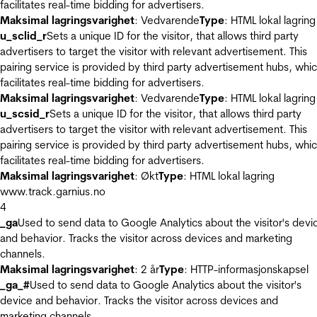
facilitates real-time bidding for advertisers.
Maksimal lagringsvarighet
: Vedvarende
Type
: HTML lokal lagring
u_sclid_r
Sets a unique ID for the visitor, that allows third party
advertisers to target the visitor with relevant advertisement. This
pairing service is provided by third party advertisement hubs, whi
facilitates real-time bidding for advertisers.
Maksimal lagringsvarighet
: Vedvarende
Type
: HTML lokal lagring
u_scsid_r
Sets a unique ID for the visitor, that allows third party
advertisers to target the visitor with relevant advertisement. This
pairing service is provided by third party advertisement hubs, whi
facilitates real-time bidding for advertisers.
Maksimal lagringsvarighet
: Økt
Type
: HTML lokal lagring
www.track.garnius.no
4
_ga
Used to send data to Google Analytics about the visitor's devi
and behavior. Tracks the visitor across devices and marketing
channels.
Maksimal lagringsvarighet
: 2 år
Type
: HTTP-informasjonskapsel
_ga_#
Used to send data to Google Analytics about the visitor's
device and behavior. Tracks the visitor across devices and
marketing channels.