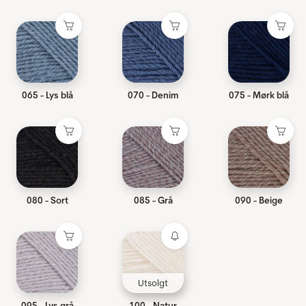
065 - Lys blå
070 - Denim
075 - Mørk blå
080 - Sort
085 - Grå
090 - Beige
Utsolgt
095 - Lys grå
100 - Natur