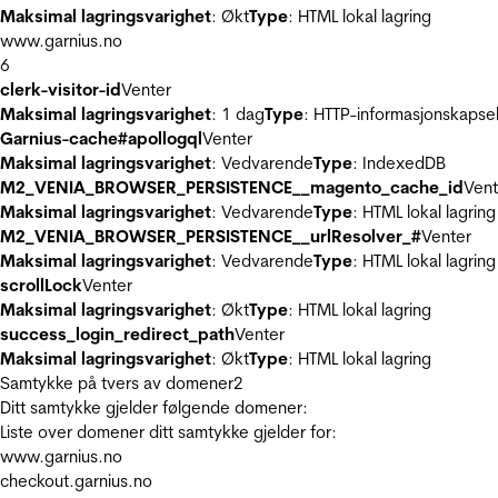
Maksimal lagringsvarighet
: Økt
Type
: HTML lokal lagring
www.garnius.no
6
clerk-visitor-id
Venter
Maksimal lagringsvarighet
: 1 dag
Type
: HTTP-informasjonskapse
Garnius-cache#apollogql
Venter
Maksimal lagringsvarighet
: Vedvarende
Type
: IndexedDB
M2_VENIA_BROWSER_PERSISTENCE__magento_cache_id
Vent
Maksimal lagringsvarighet
: Vedvarende
Type
: HTML lokal lagring
M2_VENIA_BROWSER_PERSISTENCE__urlResolver_#
Venter
Maksimal lagringsvarighet
: Vedvarende
Type
: HTML lokal lagring
scrollLock
Venter
Maksimal lagringsvarighet
: Økt
Type
: HTML lokal lagring
success_login_redirect_path
Venter
Maksimal lagringsvarighet
: Økt
Type
: HTML lokal lagring
Samtykke på tvers av domener
2
Ditt samtykke gjelder følgende domener:
Liste over domener ditt samtykke gjelder for:
www.garnius.no
checkout.garnius.no