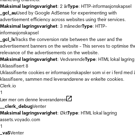
Maksimal lagringsvarighet
: 2 år
Type
: HTTP-informasjonskapsel
_gcl_au
Used by Google AdSense for experimenting with
advertisement efficiency across websites using their services.
Maksimal lagringsvarighet
: 3 måneder
Type
: HTTP-
informasjonskapsel
_gcl_ls
Tracks the conversion rate between the user and the
advertisement banners on the website - This serves to optimise th
relevance of the advertisements on the website.
Maksimal lagringsvarighet
: Vedvarende
Type
: HTML lokal lagring
Uklassifisert
8
Uklassifiserte cookies er informasjonskapsler som vi er i ferd med 
klassifisere, sammen med leverandørene av enkelte cookies.
Clerk.io
1
Lær mer om denne leverandøren
__clerk_debug
Venter
Maksimal lagringsvarighet
: Økt
Type
: HTML lokal lagring
assets.voyado.com
1
_vaS
Venter