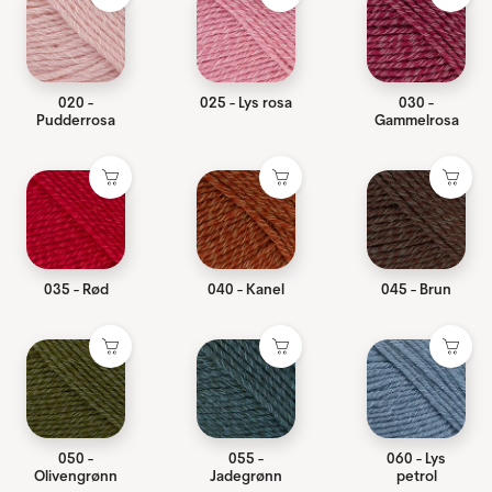
020 -
025 - Lys rosa
030 -
Pudderrosa
Gammelrosa
035 - Rød
040 - Kanel
045 - Brun
050 -
055 -
060 - Lys
Olivengrønn
Jadegrønn
petrol