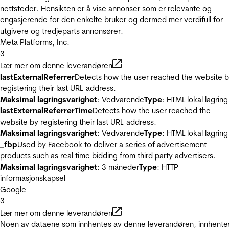
nettsteder. Hensikten er å vise annonser som er relevante og
engasjerende for den enkelte bruker og dermed mer verdifull for
utgivere og tredjeparts annonsører.
Meta Platforms, Inc.
3
Lær mer om denne leverandøren
lastExternalReferrer
Detects how the user reached the website 
registering their last URL-address.
Maksimal lagringsvarighet
: Vedvarende
Type
: HTML lokal lagring
lastExternalReferrerTime
Detects how the user reached the
website by registering their last URL-address.
Maksimal lagringsvarighet
: Vedvarende
Type
: HTML lokal lagring
_fbp
Used by Facebook to deliver a series of advertisement
products such as real time bidding from third party advertisers.
Maksimal lagringsvarighet
: 3 måneder
Type
: HTTP-
informasjonskapsel
Google
3
Lær mer om denne leverandøren
Noen av dataene som innhentes av denne leverandøren, innhente