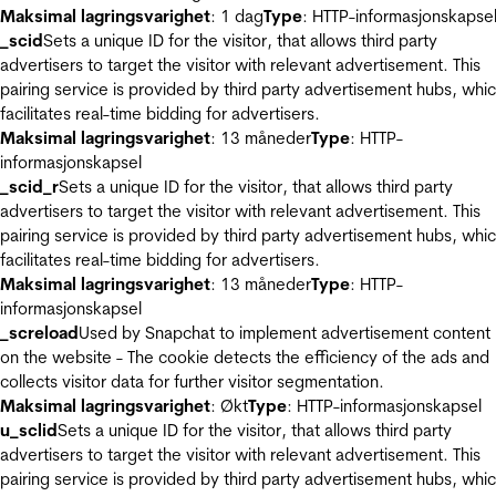
Maksimal lagringsvarighet
: 1 dag
Type
: HTTP-informasjonskapse
_scid
Sets a unique ID for the visitor, that allows third party
advertisers to target the visitor with relevant advertisement. This
pairing service is provided by third party advertisement hubs, whi
facilitates real-time bidding for advertisers.
Maksimal lagringsvarighet
: 13 måneder
Type
: HTTP-
informasjonskapsel
_scid_r
Sets a unique ID for the visitor, that allows third party
advertisers to target the visitor with relevant advertisement. This
pairing service is provided by third party advertisement hubs, whi
facilitates real-time bidding for advertisers.
Maksimal lagringsvarighet
: 13 måneder
Type
: HTTP-
informasjonskapsel
_screload
Used by Snapchat to implement advertisement content
on the website - The cookie detects the efficiency of the ads and
collects visitor data for further visitor segmentation.
Maksimal lagringsvarighet
: Økt
Type
: HTTP-informasjonskapsel
u_sclid
Sets a unique ID for the visitor, that allows third party
advertisers to target the visitor with relevant advertisement. This
pairing service is provided by third party advertisement hubs, whi