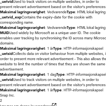
_uetvid
Used to track visitors on multiple websites, in order to
present relevant advertisement based on the visitor's preferences
Maksimal lagringsvarighet
: Vedvarende
Type
: HTML lokal lagring
_uetvid_exp
Contains the expiry-date for the cookie with
corresponding name.
Maksimal lagringsvarighet
: Vedvarende
Type
: HTML lokal lagring
MUID
Used widely by Microsoft as a unique user ID. The cookie
enables user tracking by synchronising the ID across many Microso
domains.
Maksimal lagringsvarighet
: 1 år
Type
: HTTP-informasjonskapsel
_uetsid
Collects data on visitor behaviour from multiple websites, 
order to present more relevant advertisement - This also allows th
website to limit the number of times that they are shown the same
advertisement.
Maksimal lagringsvarighet
: 1 dag
Type
: HTTP-informasjonskapse
_uetvid
Used to track visitors on multiple websites, in order to
present relevant advertisement based on the visitor's preferences
Maksimal lagringsvarighet
: 1 år
Type
: HTTP-informasjonskapsel
Snap Inc.
2