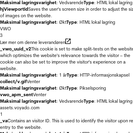
Maksimal lagringsvarighet
: Vedvarende
Type
: HTML lokal lagring
hjViewportId
Saves the user's screen size in order to adjust the si
of images on the website.
Maksimal lagringsvarighet
: Økt
Type
: HTML lokal lagring
VWO
3
Lær mer om denne leverandøren
_vwo_uuid_v2
This cookie is set to make split-tests on the websit
which optimizes the website's relevance towards the visitor – the
cookie can also be set to improve the visitor's experience on a
website.
Maksimal lagringsvarighet
: 1 år
Type
: HTTP-informasjonskapsel
collect/v.gif
Venter
Maksimal lagringsvarighet
: Økt
Type
: Pikselsporing
vwo_apm_sent
Venter
Maksimal lagringsvarighet
: Vedvarende
Type
: HTML lokal lagring
assets.voyado.com
1
_va
Contains an visitor ID. This is used to identify the visitor upon r
entry to the website.