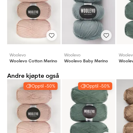
Woolevo
Woolevo
Woolev
Woolevo Cotton Merino
Woolevo Baby Merino ‎
Woolev
Andre kjøpte også
Opptil -50%
Opptil -50%