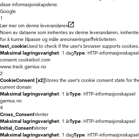
disse informasjonskapslene.
Google
1
Lær mer om denne leverandøren
Noen av dataene som innhentes av denne leverandøren, innhente
for å kunne tilpasse og måle annonseringseffektiviteten.
test_cookie
Used to check if the user's browser supports cookies
Maksimal lagringsvarighet
: 1 dag
Type
: HTTP-informasjonskapse
consent.cookiebot.com
www.track.garnius.no
2
CookieConsent [x2]
Stores the user's cookie consent state for th
current domain
Maksimal lagringsvarighet
: 1 år
Type
: HTTP-informasjonskapsel
garnius.no
4
Cross_Consent
Venter
Maksimal lagringsvarighet
: 1 år
Type
: HTTP-informasjonskapsel
Initial_Consent
Venter
Maksimal lagringsvarighet
: 1 dag
Type
: HTTP-informasjonskapse