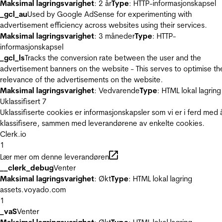
Maksimal lagringsvarighet
: 2 år
Type
: HTTP-informasjonskapsel
_gcl_au
Used by Google AdSense for experimenting with
advertisement efficiency across websites using their services.
Maksimal lagringsvarighet
: 3 måneder
Type
: HTTP-
informasjonskapsel
_gcl_ls
Tracks the conversion rate between the user and the
advertisement banners on the website - This serves to optimise th
relevance of the advertisements on the website.
Maksimal lagringsvarighet
: Vedvarende
Type
: HTML lokal lagring
Uklassifisert
7
Uklassifiserte cookies er informasjonskapsler som vi er i ferd med 
klassifisere, sammen med leverandørene av enkelte cookies.
Clerk.io
1
Lær mer om denne leverandøren
__clerk_debug
Venter
Maksimal lagringsvarighet
: Økt
Type
: HTML lokal lagring
assets.voyado.com
1
_vaS
Venter