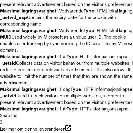
present relevant advertisement based on the visitor's preferences
Maksimal lagringsvarighet
: Vedvarende
Type
: HTML lokal lagring
_uetvid_exp
Contains the expiry-date for the cookie with
corresponding name.
Maksimal lagringsvarighet
: Vedvarende
Type
: HTML lokal lagring
MUID
Used widely by Microsoft as a unique user ID. The cookie
enables user tracking by synchronising the ID across many Microso
domains.
Maksimal lagringsvarighet
: 1 år
Type
: HTTP-informasjonskapsel
_uetsid
Collects data on visitor behaviour from multiple websites, 
order to present more relevant advertisement - This also allows th
website to limit the number of times that they are shown the same
advertisement.
Maksimal lagringsvarighet
: 1 dag
Type
: HTTP-informasjonskapse
_uetvid
Used to track visitors on multiple websites, in order to
present relevant advertisement based on the visitor's preferences
Maksimal lagringsvarighet
: 1 år
Type
: HTTP-informasjonskapsel
Snap Inc.
2
Lær mer om denne leverandøren