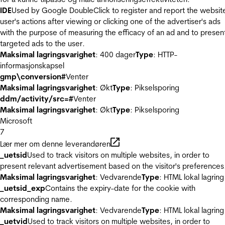
IDE
Used by Google DoubleClick to register and report the websit
user's actions after viewing or clicking one of the advertiser's ads
with the purpose of measuring the efficacy of an ad and to presen
targeted ads to the user.
Maksimal lagringsvarighet
: 400 dager
Type
: HTTP-
informasjonskapsel
gmp\conversion#
Venter
Maksimal lagringsvarighet
: Økt
Type
: Pikselsporing
ddm/activity/src=#
Venter
Maksimal lagringsvarighet
: Økt
Type
: Pikselsporing
Microsoft
7
Lær mer om denne leverandøren
_uetsid
Used to track visitors on multiple websites, in order to
present relevant advertisement based on the visitor's preferences
Maksimal lagringsvarighet
: Vedvarende
Type
: HTML lokal lagring
_uetsid_exp
Contains the expiry-date for the cookie with
corresponding name.
Maksimal lagringsvarighet
: Vedvarende
Type
: HTML lokal lagring
_uetvid
Used to track visitors on multiple websites, in order to