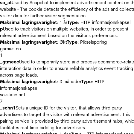
sc_at
Used by Snapchat to implement advertisement content on t
website - The cookie detects the efficiency of the ads and collect
visitor data for further visitor segmentation.
Maksimal lagringsvarighet
: 1 år
Type
: HTTP-informasjonskapsel
p
Used to track visitors on multiple websites, in order to present
relevant advertisement based on the visitor's preferences.
Maksimal lagringsvarighet
: Økt
Type
: Pikselsporing
garnius.no
1
_gtmeec
Used to temporarily store and process ecommerce-relat
interaction data in order to ensure reliable analytics event tracking
across page loads.
Maksimal lagringsvarighet
: 3 måneder
Type
: HTTP-
informasjonskapsel
sc-static.net
7
_schn1
Sets a unique ID for the visitor, that allows third party
advertisers to target the visitor with relevant advertisement. This
pairing service is provided by third party advertisement hubs, whi
facilitates real-time bidding for advertisers.