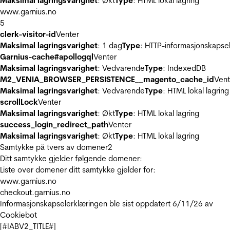
Maksimal lagringsvarighet
: Økt
Type
: HTML lokal lagring
www.garnius.no
5
clerk-visitor-id
Venter
Maksimal lagringsvarighet
: 1 dag
Type
: HTTP-informasjonskapse
Garnius-cache#apollogql
Venter
Maksimal lagringsvarighet
: Vedvarende
Type
: IndexedDB
M2_VENIA_BROWSER_PERSISTENCE__magento_cache_id
Vent
Maksimal lagringsvarighet
: Vedvarende
Type
: HTML lokal lagring
scrollLock
Venter
Maksimal lagringsvarighet
: Økt
Type
: HTML lokal lagring
success_login_redirect_path
Venter
Maksimal lagringsvarighet
: Økt
Type
: HTML lokal lagring
Samtykke på tvers av domener
2
Ditt samtykke gjelder følgende domener:
Liste over domener ditt samtykke gjelder for:
www.garnius.no
checkout.garnius.no
Informasjonskapselerklæringen ble sist oppdatert 6/11/26 av
Cookiebot
[#IABV2_TITLE#]