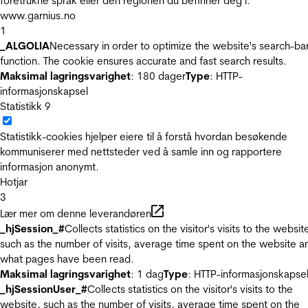
foretrukne språk eller den regionen du befinner deg i.
www.garnius.no
1
_ALGOLIA
Necessary in order to optimize the website's search-ba
function. The cookie ensures accurate and fast search results.
Maksimal lagringsvarighet
: 180 dager
Type
: HTTP-
informasjonskapsel
Statistikk
9
Statistikk-cookies hjelper eiere til å forstå hvordan besøkende
kommuniserer med nettsteder ved å samle inn og rapportere
informasjon anonymt.
Hotjar
3
Lær mer om denne leverandøren
_hjSession_#
Collects statistics on the visitor's visits to the websit
such as the number of visits, average time spent on the website a
what pages have been read.
Maksimal lagringsvarighet
: 1 dag
Type
: HTTP-informasjonskapse
_hjSessionUser_#
Collects statistics on the visitor's visits to the
website, such as the number of visits, average time spent on the