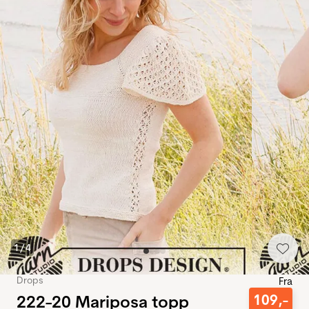
1
/
4
Drops
Fra
222-20 Mariposa topp
109
,-