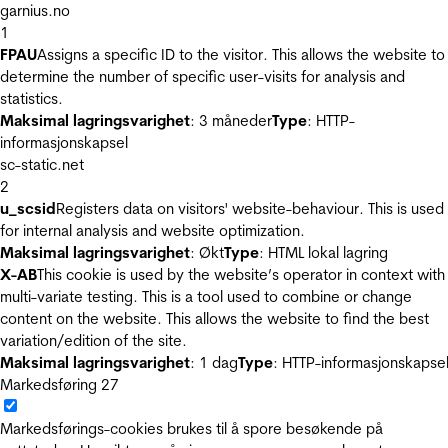
garnius.no
1
FPAU
Assigns a specific ID to the visitor. This allows the website to
determine the number of specific user-visits for analysis and
statistics.
Maksimal lagringsvarighet
: 3 måneder
Type
: HTTP-
informasjonskapsel
sc-static.net
2
u_scsid
Registers data on visitors' website-behaviour. This is used
for internal analysis and website optimization.
Maksimal lagringsvarighet
: Økt
Type
: HTML lokal lagring
X-AB
This cookie is used by the website’s operator in context with
multi-variate testing. This is a tool used to combine or change
content on the website. This allows the website to find the best
variation/edition of the site.
Maksimal lagringsvarighet
: 1 dag
Type
: HTTP-informasjonskapse
Markedsføring
27
Markedsførings-cookies brukes til å spore besøkende på