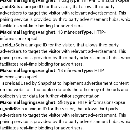
Maksimal lagringsvarighet
: 1 dag
Type
: HTTP-informasjonskapse
_scid
Sets a unique ID for the visitor, that allows third party
advertisers to target the visitor with relevant advertisement. This
pairing service is provided by third party advertisement hubs, whi
facilitates real-time bidding for advertisers.
Maksimal lagringsvarighet
: 13 måneder
Type
: HTTP-
informasjonskapsel
_scid_r
Sets a unique ID for the visitor, that allows third party
advertisers to target the visitor with relevant advertisement. This
pairing service is provided by third party advertisement hubs, whi
facilitates real-time bidding for advertisers.
Maksimal lagringsvarighet
: 13 måneder
Type
: HTTP-
informasjonskapsel
_screload
Used by Snapchat to implement advertisement content
on the website - The cookie detects the efficiency of the ads and
collects visitor data for further visitor segmentation.
Maksimal lagringsvarighet
: Økt
Type
: HTTP-informasjonskapsel
u_sclid
Sets a unique ID for the visitor, that allows third party
advertisers to target the visitor with relevant advertisement. This
pairing service is provided by third party advertisement hubs, whi
facilitates real-time bidding for advertisers.