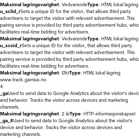
Maksimal lagringsvarighet
: Vedvarende
Type
: HTML lokal lagring
u_sclid_r
Sets a unique ID for the visitor, that allows third party
advertisers to target the visitor with relevant advertisement. This
pairing service is provided by third party advertisement hubs, whi
facilitates real-time bidding for advertisers.
Maksimal lagringsvarighet
: Vedvarende
Type
: HTML lokal lagring
u_scsid_r
Sets a unique ID for the visitor, that allows third party
advertisers to target the visitor with relevant advertisement. This
pairing service is provided by third party advertisement hubs, whi
facilitates real-time bidding for advertisers.
Maksimal lagringsvarighet
: Økt
Type
: HTML lokal lagring
www.track.garnius.no
4
_ga
Used to send data to Google Analytics about the visitor's devi
and behavior. Tracks the visitor across devices and marketing
channels.
Maksimal lagringsvarighet
: 2 år
Type
: HTTP-informasjonskapsel
_ga_#
Used to send data to Google Analytics about the visitor's
device and behavior. Tracks the visitor across devices and
marketing channels.