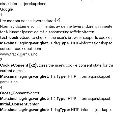
disse informasjonskapslene.
Google
1
Lær mer om denne leverandøren
Noen av dataene som innhentes av denne leverandøren, innhente
for å kunne tilpasse og måle annonseringseffektiviteten.
test_cookie
Used to check if the user's browser supports cookies
Maksimal lagringsvarighet
: 1 dag
Type
: HTTP-informasjonskapse
consent.cookiebot.com
www.track.garnius.no
2
CookieConsent [x2]
Stores the user's cookie consent state for th
current domain
Maksimal lagringsvarighet
: 1 år
Type
: HTTP-informasjonskapsel
garnius.no
4
Cross_Consent
Venter
Maksimal lagringsvarighet
: 1 år
Type
: HTTP-informasjonskapsel
Initial_Consent
Venter
Maksimal lagringsvarighet
: 1 dag
Type
: HTTP-informasjonskapse