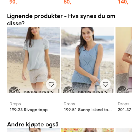
90
,-
80
,-
140
,-
Lignende produkter - Hva synes du om
disse?
Drops
Drops
Drops
199-23 Rivage topp
199-51 Sunny Island topp
Andre kjøpte også