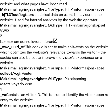
website and what pages have been read.
Maksimal lagringsvarighet
: 1 år
Type
: HTTP-informasjonskapsel
_hjTLDTest
Registers statistical data on users' behaviour on the
website. Used for internal analytics by the website operator.
Maksimal lagringsvarighet
: Økt
Type
: HTTP-informasjonskapsel
VWO
2
Lær mer om denne leverandøren
_vwo_uuid_v2
This cookie is set to make split-tests on the websit
which optimizes the website's relevance towards the visitor – the
cookie can also be set to improve the visitor's experience on a
website.
Maksimal lagringsvarighet
: 1 år
Type
: HTTP-informasjonskapsel
collect/v.gif
Venter
Maksimal lagringsvarighet
: Økt
Type
: Pikselsporing
assets.voyado.com
1
_va
Contains an visitor ID. This is used to identify the visitor upon r
entry to the website.
Maksimal lagringsvarighet
: 1 år
Type
: HTTP-informasjonskapsel