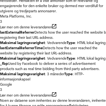
nettsteder. Hensikten er å vise annonser som er relevante og
engasjerende for den enkelte bruker og dermed mer verdifull for
utgivere og tredjeparts annonsører.
Meta Platforms, Inc.
3
Lær mer om denne leverandøren
lastExternalReferrer
Detects how the user reached the website 
registering their last URL-address.
Maksimal lagringsvarighet
: Vedvarende
Type
: HTML lokal lagring
lastExternalReferrerTime
Detects how the user reached the
website by registering their last URL-address.
Maksimal lagringsvarighet
: Vedvarende
Type
: HTML lokal lagring
_fbp
Used by Facebook to deliver a series of advertisement
products such as real time bidding from third party advertisers.
Maksimal lagringsvarighet
: 3 måneder
Type
: HTTP-
informasjonskapsel
Google
3
Lær mer om denne leverandøren
Noen av dataene som innhentes av denne leverandøren, innhente
for å kunne tilpasse og måle annonseringseffektiviteten.