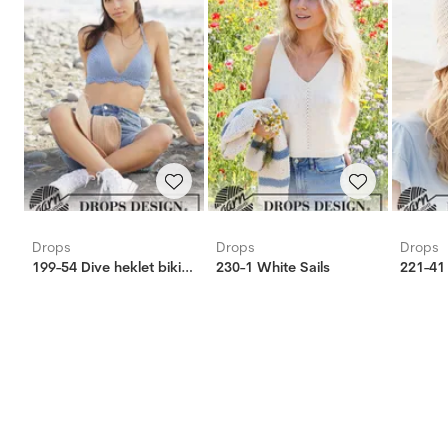
Drops
Drops
Drops
199-54 Dive heklet bikinitopp
230-1 White Sails
221-41