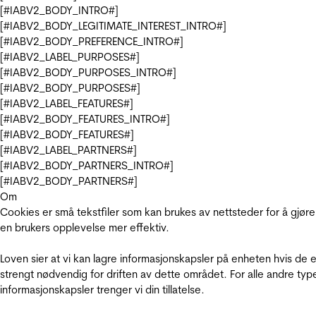
[#IABV2_BODY_INTRO#]
[#IABV2_BODY_LEGITIMATE_INTEREST_INTRO#]
[#IABV2_BODY_PREFERENCE_INTRO#]
[#IABV2_LABEL_PURPOSES#]
[#IABV2_BODY_PURPOSES_INTRO#]
[#IABV2_BODY_PURPOSES#]
[#IABV2_LABEL_FEATURES#]
[#IABV2_BODY_FEATURES_INTRO#]
[#IABV2_BODY_FEATURES#]
[#IABV2_LABEL_PARTNERS#]
[#IABV2_BODY_PARTNERS_INTRO#]
[#IABV2_BODY_PARTNERS#]
Om
Cookies er små tekstfiler som kan brukes av nettsteder for å gjøre
en brukers opplevelse mer effektiv.
Loven sier at vi kan lagre informasjonskapsler på enheten hvis de e
strengt nødvendig for driften av dette området. For alle andre typ
informasjonskapsler trenger vi din tillatelse.