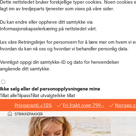
Dette nettstedet bruker forskjellige typer cookies. Noen cookies 
lagt inn av tredjeparts tjenester som vises på våre sider.
Du kan endre eller oppheve ditt samtykke via
Informasjonskapselerkæring på nettstedet vårt.
Les våre Retningslinjer for personvern for å lære mer om hvem vi e
hvordan du kan nå oss og hvordan vi behandler personlig data.
Vennligst oppgi din samtykke-ID og dato for henvendelser
angående ditt samtykke.
Ikke selg eller del personopplysningene mine
Tillat alle
Tilpass
Tillat utvalgte
Ikke tillat
Prisgaranti +15%
Fri frakt over 799,-
Norges s
Hjem
STRIKKEPAKKER
>