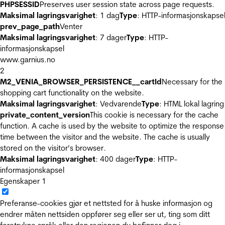
PHPSESSID
Preserves user session state across page requests.
Maksimal lagringsvarighet
: 1 dag
Type
: HTTP-informasjonskapse
prev_page_path
Venter
Maksimal lagringsvarighet
: 7 dager
Type
: HTTP-
informasjonskapsel
www.garnius.no
2
M2_VENIA_BROWSER_PERSISTENCE__cartId
Necessary for the
shopping cart functionality on the website.
Maksimal lagringsvarighet
: Vedvarende
Type
: HTML lokal lagring
private_content_version
This cookie is necessary for the cache
function. A cache is used by the website to optimize the response
time between the visitor and the website. The cache is usually
stored on the visitor’s browser.
Maksimal lagringsvarighet
: 400 dager
Type
: HTTP-
informasjonskapsel
Egenskaper
1
Preferanse-cookies gjør et nettsted for å huske informasjon og
endrer måten nettsiden oppfører seg eller ser ut, ting som ditt