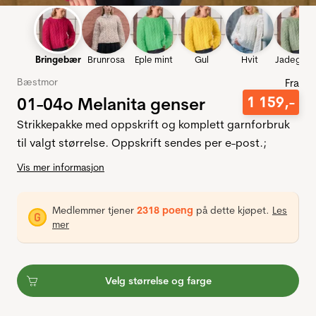
Bringebær
Brunrosa
Eple mint
Gul
Hvit
Jadegrøn
Bæstmor
Fra
01-04o Melanita genser
1
159
,-
Strikkepakke med oppskrift og komplett garnforbruk
til valgt størrelse. Oppskrift sendes per e-post.;
Vis mer informasjon
Medlemmer tjener
2318 poeng
på dette kjøpet.
Les
mer
Velg størrelse og farge