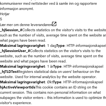
kommuniserer med nettsteder ved å samle inn og rapportere
informasjon anonymt.
Hotjar
5
Lær mer om denne leverandøren
_hjSession_#
Collects statistics on the visitor's visits to the websit
such as the number of visits, average time spent on the website a
what pages have been read.
Maksimal lagringsvarighet
: 1 dag
Type
: HTTP-informasjonskapse
_hjSessionUser_#
Collects statistics on the visitor's visits to the
website, such as the number of visits, average time spent on the
website and what pages have been read.
Maksimal lagringsvarighet
: 1 år
Type
: HTTP-informasjonskapsel
_hjTLDTest
Registers statistical data on users' behaviour on the
website. Used for internal analytics by the website operator.
Maksimal lagringsvarighet
: Økt
Type
: HTTP-informasjonskapsel
hjActiveViewportIds
This cookie contains an ID string on the
current session. This contains non-personal information on what
subpages the visitor enters – this information is used to optimize t
visitor's experience.