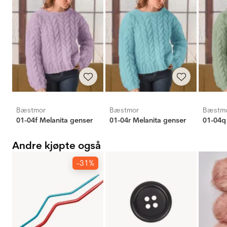
Bæstmor
Bæstmor
Bæstm
01-04f Melanita genser
01-04r Melanita genser
01-04q
Andre kjøpte også
-31%