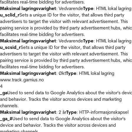
facilitates real-time bidding for advertisers.
Maksimal lagringsvarighet
: Vedvarende
Type
: HTML lokal lagring
u_sclid_r
Sets a unique ID for the visitor, that allows third party
advertisers to target the visitor with relevant advertisement. This
pairing service is provided by third party advertisement hubs, whi
facilitates real-time bidding for advertisers.
Maksimal lagringsvarighet
: Vedvarende
Type
: HTML lokal lagring
u_scsid_r
Sets a unique ID for the visitor, that allows third party
advertisers to target the visitor with relevant advertisement. This
pairing service is provided by third party advertisement hubs, whi
facilitates real-time bidding for advertisers.
Maksimal lagringsvarighet
: Økt
Type
: HTML lokal lagring
www.track.garnius.no
4
_ga
Used to send data to Google Analytics about the visitor's devi
and behavior. Tracks the visitor across devices and marketing
channels.
Maksimal lagringsvarighet
: 2 år
Type
: HTTP-informasjonskapsel
_ga_#
Used to send data to Google Analytics about the visitor's
device and behavior. Tracks the visitor across devices and
marketing channels.