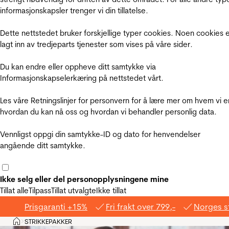
informasjonskapsler trenger vi din tillatelse.
Dette nettstedet bruker forskjellige typer cookies. Noen cookies 
lagt inn av tredjeparts tjenester som vises på våre sider.
Du kan endre eller oppheve ditt samtykke via
Informasjonskapselerkæring på nettstedet vårt.
Les våre Retningslinjer for personvern for å lære mer om hvem vi e
hvordan du kan nå oss og hvordan vi behandler personlig data.
Vennligst oppgi din samtykke-ID og dato for henvendelser
angående ditt samtykke.
Ikke selg eller del personopplysningene mine
Tillat alle
Tilpass
Tillat utvalgte
Ikke tillat
Prisgaranti +15%
Fri frakt over 799,-
Norges s
Hjem
STRIKKEPAKKER
>