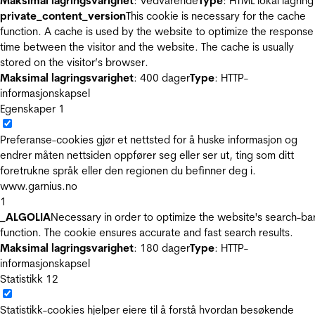
Maksimal lagringsvarighet
: Vedvarende
Type
: HTML lokal lagring
private_content_version
This cookie is necessary for the cache
function. A cache is used by the website to optimize the response
time between the visitor and the website. The cache is usually
stored on the visitor’s browser.
Maksimal lagringsvarighet
: 400 dager
Type
: HTTP-
informasjonskapsel
Egenskaper
1
Preferanse-cookies gjør et nettsted for å huske informasjon og
endrer måten nettsiden oppfører seg eller ser ut, ting som ditt
foretrukne språk eller den regionen du befinner deg i.
www.garnius.no
1
_ALGOLIA
Necessary in order to optimize the website's search-ba
function. The cookie ensures accurate and fast search results.
Maksimal lagringsvarighet
: 180 dager
Type
: HTTP-
informasjonskapsel
Statistikk
12
Statistikk-cookies hjelper eiere til å forstå hvordan besøkende