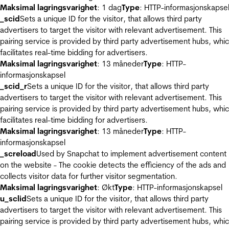
Maksimal lagringsvarighet
: 1 dag
Type
: HTTP-informasjonskapse
_scid
Sets a unique ID for the visitor, that allows third party
advertisers to target the visitor with relevant advertisement. This
pairing service is provided by third party advertisement hubs, whi
facilitates real-time bidding for advertisers.
Maksimal lagringsvarighet
: 13 måneder
Type
: HTTP-
informasjonskapsel
_scid_r
Sets a unique ID for the visitor, that allows third party
advertisers to target the visitor with relevant advertisement. This
pairing service is provided by third party advertisement hubs, whi
facilitates real-time bidding for advertisers.
Maksimal lagringsvarighet
: 13 måneder
Type
: HTTP-
informasjonskapsel
_screload
Used by Snapchat to implement advertisement content
on the website - The cookie detects the efficiency of the ads and
collects visitor data for further visitor segmentation.
Maksimal lagringsvarighet
: Økt
Type
: HTTP-informasjonskapsel
u_sclid
Sets a unique ID for the visitor, that allows third party
advertisers to target the visitor with relevant advertisement. This
pairing service is provided by third party advertisement hubs, whi