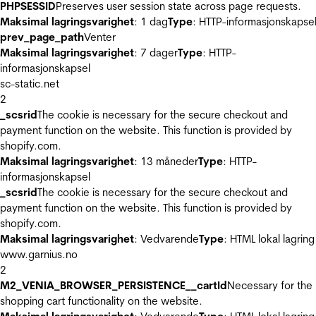
PHPSESSID
Preserves user session state across page requests.
Maksimal lagringsvarighet
: 1 dag
Type
: HTTP-informasjonskapse
prev_page_path
Venter
Maksimal lagringsvarighet
: 7 dager
Type
: HTTP-
informasjonskapsel
sc-static.net
2
_scsrid
The cookie is necessary for the secure checkout and
payment function on the website. This function is provided by
shopify.com.
Maksimal lagringsvarighet
: 13 måneder
Type
: HTTP-
informasjonskapsel
_scsrid
The cookie is necessary for the secure checkout and
payment function on the website. This function is provided by
shopify.com.
Maksimal lagringsvarighet
: Vedvarende
Type
: HTML lokal lagring
www.garnius.no
2
M2_VENIA_BROWSER_PERSISTENCE__cartId
Necessary for the
shopping cart functionality on the website.