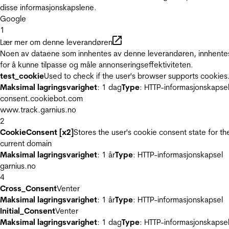
disse informasjonskapslene.
Google
1
Lær mer om denne leverandøren
Noen av dataene som innhentes av denne leverandøren, innhente
for å kunne tilpasse og måle annonseringseffektiviteten.
test_cookie
Used to check if the user's browser supports cookies
Maksimal lagringsvarighet
: 1 dag
Type
: HTTP-informasjonskapse
consent.cookiebot.com
www.track.garnius.no
2
CookieConsent [x2]
Stores the user's cookie consent state for th
current domain
Maksimal lagringsvarighet
: 1 år
Type
: HTTP-informasjonskapsel
garnius.no
4
Cross_Consent
Venter
Maksimal lagringsvarighet
: 1 år
Type
: HTTP-informasjonskapsel
Initial_Consent
Venter
Maksimal lagringsvarighet
: 1 dag
Type
: HTTP-informasjonskapse