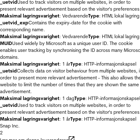
_uetvid
Used to track visitors on multiple websites, in order to
present relevant advertisement based on the visitor's preferences
Maksimal lagringsvarighet
: Vedvarende
Type
: HTML lokal lagring
_uetvid_exp
Contains the expiry-date for the cookie with
corresponding name.
Maksimal lagringsvarighet
: Vedvarende
Type
: HTML lokal lagring
MUID
Used widely by Microsoft as a unique user ID. The cookie
enables user tracking by synchronising the ID across many Microso
domains.
Maksimal lagringsvarighet
: 1 år
Type
: HTTP-informasjonskapsel
_uetsid
Collects data on visitor behaviour from multiple websites, 
order to present more relevant advertisement - This also allows th
website to limit the number of times that they are shown the same
advertisement.
Maksimal lagringsvarighet
: 1 dag
Type
: HTTP-informasjonskapse
_uetvid
Used to track visitors on multiple websites, in order to
present relevant advertisement based on the visitor's preferences
Maksimal lagringsvarighet
: 1 år
Type
: HTTP-informasjonskapsel
Snap Inc.
2