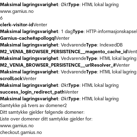
Maksimal lagringsvarighet
: Økt
Type
: HTML lokal lagring
www.garnius.no
6
clerk-visitor-id
Venter
Maksimal lagringsvarighet
: 1 dag
Type
: HTTP-informasjonskapse
Garnius-cache#apollogql
Venter
Maksimal lagringsvarighet
: Vedvarende
Type
: IndexedDB
M2_VENIA_BROWSER_PERSISTENCE__magento_cache_id
Vent
Maksimal lagringsvarighet
: Vedvarende
Type
: HTML lokal lagring
M2_VENIA_BROWSER_PERSISTENCE__urlResolver_#
Venter
Maksimal lagringsvarighet
: Vedvarende
Type
: HTML lokal lagring
scrollLock
Venter
Maksimal lagringsvarighet
: Økt
Type
: HTML lokal lagring
success_login_redirect_path
Venter
Maksimal lagringsvarighet
: Økt
Type
: HTML lokal lagring
Samtykke på tvers av domener
2
Ditt samtykke gjelder følgende domener:
Liste over domener ditt samtykke gjelder for:
www.garnius.no
checkout.garnius.no