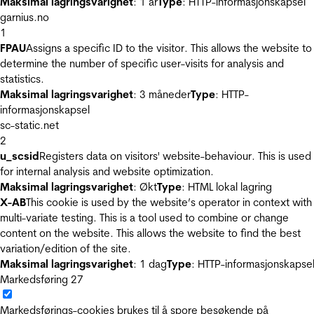
Maksimal lagringsvarighet
: 1 år
Type
: HTTP-informasjonskapsel
garnius.no
1
FPAU
Assigns a specific ID to the visitor. This allows the website to
determine the number of specific user-visits for analysis and
statistics.
Maksimal lagringsvarighet
: 3 måneder
Type
: HTTP-
informasjonskapsel
sc-static.net
2
u_scsid
Registers data on visitors' website-behaviour. This is used
for internal analysis and website optimization.
Maksimal lagringsvarighet
: Økt
Type
: HTML lokal lagring
X-AB
This cookie is used by the website’s operator in context with
multi-variate testing. This is a tool used to combine or change
content on the website. This allows the website to find the best
variation/edition of the site.
Maksimal lagringsvarighet
: 1 dag
Type
: HTTP-informasjonskapse
Markedsføring
27
Markedsførings-cookies brukes til å spore besøkende på