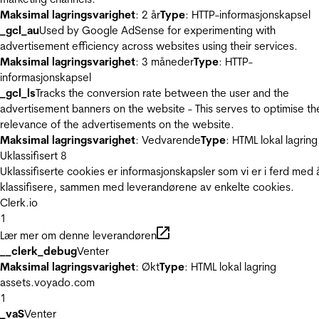
Maksimal lagringsvarighet
: 2 år
Type
: HTTP-informasjonskapsel
_gcl_au
Used by Google AdSense for experimenting with
advertisement efficiency across websites using their services.
Maksimal lagringsvarighet
: 3 måneder
Type
: HTTP-
informasjonskapsel
_gcl_ls
Tracks the conversion rate between the user and the
advertisement banners on the website - This serves to optimise th
relevance of the advertisements on the website.
Maksimal lagringsvarighet
: Vedvarende
Type
: HTML lokal lagring
Uklassifisert
8
Uklassifiserte cookies er informasjonskapsler som vi er i ferd med 
klassifisere, sammen med leverandørene av enkelte cookies.
Clerk.io
1
Lær mer om denne leverandøren
__clerk_debug
Venter
Maksimal lagringsvarighet
: Økt
Type
: HTML lokal lagring
assets.voyado.com
1
_vaS
Venter