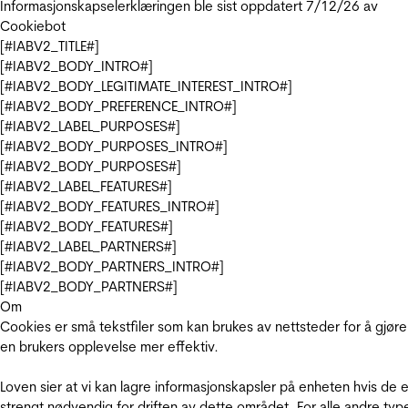
Informasjonskapselerklæringen ble sist oppdatert 7/12/26 av
Cookiebot
[#IABV2_TITLE#]
[#IABV2_BODY_INTRO#]
[#IABV2_BODY_LEGITIMATE_INTEREST_INTRO#]
[#IABV2_BODY_PREFERENCE_INTRO#]
[#IABV2_LABEL_PURPOSES#]
[#IABV2_BODY_PURPOSES_INTRO#]
[#IABV2_BODY_PURPOSES#]
[#IABV2_LABEL_FEATURES#]
[#IABV2_BODY_FEATURES_INTRO#]
[#IABV2_BODY_FEATURES#]
[#IABV2_LABEL_PARTNERS#]
[#IABV2_BODY_PARTNERS_INTRO#]
[#IABV2_BODY_PARTNERS#]
Om
Cookies er små tekstfiler som kan brukes av nettsteder for å gjøre
en brukers opplevelse mer effektiv.
Loven sier at vi kan lagre informasjonskapsler på enheten hvis de e
strengt nødvendig for driften av dette området. For alle andre typ