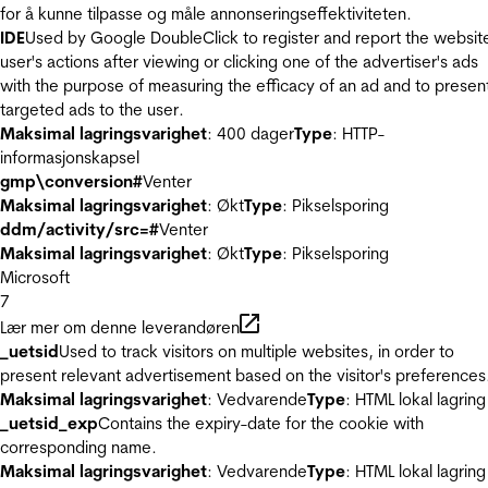
for å kunne tilpasse og måle annonseringseffektiviteten.
IDE
Used by Google DoubleClick to register and report the websit
user's actions after viewing or clicking one of the advertiser's ads
with the purpose of measuring the efficacy of an ad and to presen
targeted ads to the user.
Maksimal lagringsvarighet
: 400 dager
Type
: HTTP-
informasjonskapsel
gmp\conversion#
Venter
Maksimal lagringsvarighet
: Økt
Type
: Pikselsporing
ddm/activity/src=#
Venter
Maksimal lagringsvarighet
: Økt
Type
: Pikselsporing
Microsoft
7
Lær mer om denne leverandøren
_uetsid
Used to track visitors on multiple websites, in order to
present relevant advertisement based on the visitor's preferences
Maksimal lagringsvarighet
: Vedvarende
Type
: HTML lokal lagring
_uetsid_exp
Contains the expiry-date for the cookie with
corresponding name.
Maksimal lagringsvarighet
: Vedvarende
Type
: HTML lokal lagring