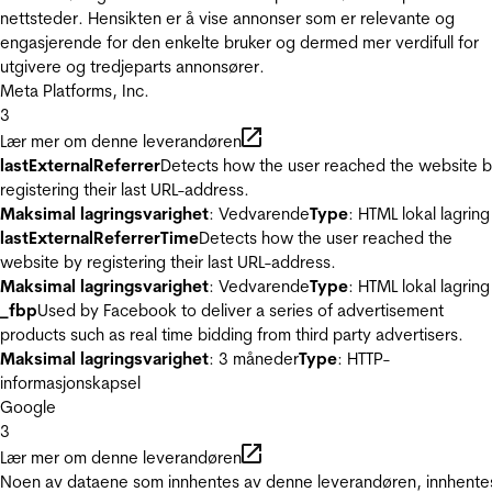
nettsteder. Hensikten er å vise annonser som er relevante og
engasjerende for den enkelte bruker og dermed mer verdifull for
utgivere og tredjeparts annonsører.
Meta Platforms, Inc.
3
Lær mer om denne leverandøren
lastExternalReferrer
Detects how the user reached the website 
registering their last URL-address.
Maksimal lagringsvarighet
: Vedvarende
Type
: HTML lokal lagring
lastExternalReferrerTime
Detects how the user reached the
website by registering their last URL-address.
Maksimal lagringsvarighet
: Vedvarende
Type
: HTML lokal lagring
_fbp
Used by Facebook to deliver a series of advertisement
products such as real time bidding from third party advertisers.
Maksimal lagringsvarighet
: 3 måneder
Type
: HTTP-
informasjonskapsel
Google
3
Lær mer om denne leverandøren
Noen av dataene som innhentes av denne leverandøren, innhente