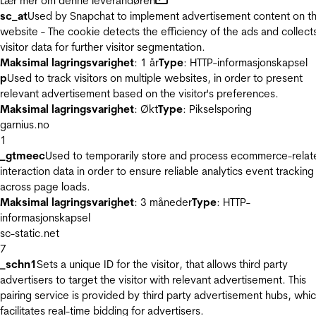
Lær mer om denne leverandøren
sc_at
Used by Snapchat to implement advertisement content on t
website - The cookie detects the efficiency of the ads and collect
visitor data for further visitor segmentation.
Maksimal lagringsvarighet
: 1 år
Type
: HTTP-informasjonskapsel
p
Used to track visitors on multiple websites, in order to present
relevant advertisement based on the visitor's preferences.
Maksimal lagringsvarighet
: Økt
Type
: Pikselsporing
garnius.no
1
_gtmeec
Used to temporarily store and process ecommerce-relat
interaction data in order to ensure reliable analytics event tracking
across page loads.
Maksimal lagringsvarighet
: 3 måneder
Type
: HTTP-
informasjonskapsel
sc-static.net
7
_schn1
Sets a unique ID for the visitor, that allows third party
advertisers to target the visitor with relevant advertisement. This
pairing service is provided by third party advertisement hubs, whi
facilitates real-time bidding for advertisers.