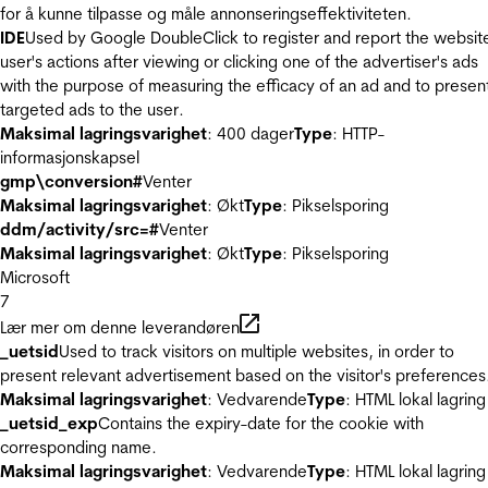
for å kunne tilpasse og måle annonseringseffektiviteten.
IDE
Used by Google DoubleClick to register and report the websit
user's actions after viewing or clicking one of the advertiser's ads
with the purpose of measuring the efficacy of an ad and to presen
targeted ads to the user.
Maksimal lagringsvarighet
: 400 dager
Type
: HTTP-
informasjonskapsel
gmp\conversion#
Venter
Maksimal lagringsvarighet
: Økt
Type
: Pikselsporing
ddm/activity/src=#
Venter
Maksimal lagringsvarighet
: Økt
Type
: Pikselsporing
Microsoft
7
Lær mer om denne leverandøren
_uetsid
Used to track visitors on multiple websites, in order to
present relevant advertisement based on the visitor's preferences
Maksimal lagringsvarighet
: Vedvarende
Type
: HTML lokal lagring
_uetsid_exp
Contains the expiry-date for the cookie with
corresponding name.
Maksimal lagringsvarighet
: Vedvarende
Type
: HTML lokal lagring