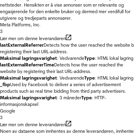
nettsteder. Hensikten er å vise annonser som er relevante og
engasjerende for den enkelte bruker og dermed mer verdifull for
utgivere og tredjeparts annonsører.
Meta Platforms, Inc.
3
Lær mer om denne leverandøren
lastExternalReferrer
Detects how the user reached the website 
registering their last URL-address.
Maksimal lagringsvarighet
: Vedvarende
Type
: HTML lokal lagring
lastExternalReferrerTime
Detects how the user reached the
website by registering their last URL-address.
Maksimal lagringsvarighet
: Vedvarende
Type
: HTML lokal lagring
_fbp
Used by Facebook to deliver a series of advertisement
products such as real time bidding from third party advertisers.
Maksimal lagringsvarighet
: 3 måneder
Type
: HTTP-
informasjonskapsel
Google
3
Lær mer om denne leverandøren
Noen av dataene som innhentes av denne leverandøren, innhente