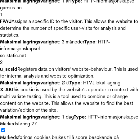
Maksimal lagringsvarighet
: 1 år
Type
: HTTP-informasjonskapsel
garnius.no
1
FPAU
Assigns a specific ID to the visitor. This allows the website to
determine the number of specific user-visits for analysis and
statistics.
Maksimal lagringsvarighet
: 3 måneder
Type
: HTTP-
informasjonskapsel
sc-static.net
2
u_scsid
Registers data on visitors' website-behaviour. This is used
for internal analysis and website optimization.
Maksimal lagringsvarighet
: Økt
Type
: HTML lokal lagring
X-AB
This cookie is used by the website’s operator in context with
multi-variate testing. This is a tool used to combine or change
content on the website. This allows the website to find the best
variation/edition of the site.
Maksimal lagringsvarighet
: 1 dag
Type
: HTTP-informasjonskapse
Markedsføring
27
Markedsførings-cookies brukes til å spore besøkende på