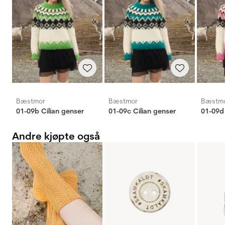
Bæstmor
Bæstmor
Bæstm
01-09b Cilian genser
01-09c Cilian genser
01-09d 
Andre kjøpte også