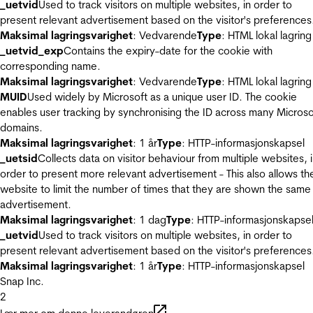
_uetvid
Used to track visitors on multiple websites, in order to
present relevant advertisement based on the visitor's preferences
Maksimal lagringsvarighet
: Vedvarende
Type
: HTML lokal lagring
_uetvid_exp
Contains the expiry-date for the cookie with
corresponding name.
Maksimal lagringsvarighet
: Vedvarende
Type
: HTML lokal lagring
MUID
Used widely by Microsoft as a unique user ID. The cookie
enables user tracking by synchronising the ID across many Microso
domains.
Maksimal lagringsvarighet
: 1 år
Type
: HTTP-informasjonskapsel
_uetsid
Collects data on visitor behaviour from multiple websites, 
order to present more relevant advertisement - This also allows th
website to limit the number of times that they are shown the same
advertisement.
Maksimal lagringsvarighet
: 1 dag
Type
: HTTP-informasjonskapse
_uetvid
Used to track visitors on multiple websites, in order to
present relevant advertisement based on the visitor's preferences
Maksimal lagringsvarighet
: 1 år
Type
: HTTP-informasjonskapsel
Snap Inc.
2