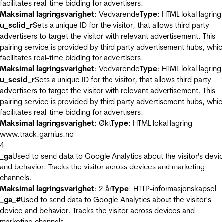
facilitates real-time bidding for advertisers.
Maksimal lagringsvarighet
: Vedvarende
Type
: HTML lokal lagring
u_sclid_r
Sets a unique ID for the visitor, that allows third party
advertisers to target the visitor with relevant advertisement. This
pairing service is provided by third party advertisement hubs, whi
facilitates real-time bidding for advertisers.
Maksimal lagringsvarighet
: Vedvarende
Type
: HTML lokal lagring
u_scsid_r
Sets a unique ID for the visitor, that allows third party
advertisers to target the visitor with relevant advertisement. This
pairing service is provided by third party advertisement hubs, whi
facilitates real-time bidding for advertisers.
Maksimal lagringsvarighet
: Økt
Type
: HTML lokal lagring
www.track.garnius.no
4
_ga
Used to send data to Google Analytics about the visitor's devi
and behavior. Tracks the visitor across devices and marketing
channels.
Maksimal lagringsvarighet
: 2 år
Type
: HTTP-informasjonskapsel
_ga_#
Used to send data to Google Analytics about the visitor's
device and behavior. Tracks the visitor across devices and
marketing channels.