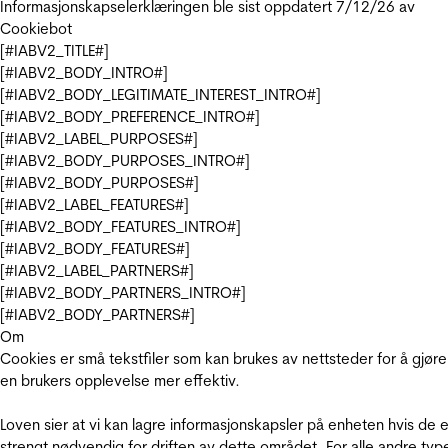
Informasjonskapselerklæringen ble sist oppdatert 7/12/26 av
Cookiebot
[#IABV2_TITLE#]
[#IABV2_BODY_INTRO#]
[#IABV2_BODY_LEGITIMATE_INTEREST_INTRO#]
[#IABV2_BODY_PREFERENCE_INTRO#]
[#IABV2_LABEL_PURPOSES#]
[#IABV2_BODY_PURPOSES_INTRO#]
[#IABV2_BODY_PURPOSES#]
[#IABV2_LABEL_FEATURES#]
[#IABV2_BODY_FEATURES_INTRO#]
[#IABV2_BODY_FEATURES#]
[#IABV2_LABEL_PARTNERS#]
[#IABV2_BODY_PARTNERS_INTRO#]
[#IABV2_BODY_PARTNERS#]
Om
Cookies er små tekstfiler som kan brukes av nettsteder for å gjøre
en brukers opplevelse mer effektiv.
Loven sier at vi kan lagre informasjonskapsler på enheten hvis de e
strengt nødvendig for driften av dette området. For alle andre typ