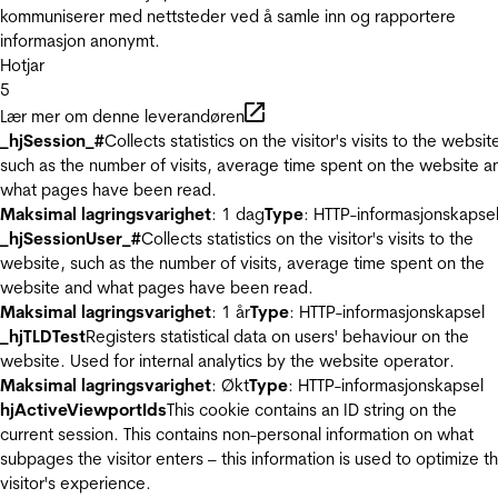
kommuniserer med nettsteder ved å samle inn og rapportere
informasjon anonymt.
Hotjar
5
Lær mer om denne leverandøren
_hjSession_#
Collects statistics on the visitor's visits to the websit
such as the number of visits, average time spent on the website a
what pages have been read.
Maksimal lagringsvarighet
: 1 dag
Type
: HTTP-informasjonskapse
_hjSessionUser_#
Collects statistics on the visitor's visits to the
website, such as the number of visits, average time spent on the
website and what pages have been read.
Maksimal lagringsvarighet
: 1 år
Type
: HTTP-informasjonskapsel
_hjTLDTest
Registers statistical data on users' behaviour on the
website. Used for internal analytics by the website operator.
Maksimal lagringsvarighet
: Økt
Type
: HTTP-informasjonskapsel
hjActiveViewportIds
This cookie contains an ID string on the
current session. This contains non-personal information on what
subpages the visitor enters – this information is used to optimize t
visitor's experience.