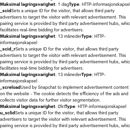
Maksimal lagringsvarighet
: 1 dag
Type
: HTTP-informasjonskapse
_scid
Sets a unique ID for the visitor, that allows third party
advertisers to target the visitor with relevant advertisement. This
pairing service is provided by third party advertisement hubs, whi
facilitates real-time bidding for advertisers.
Maksimal lagringsvarighet
: 13 måneder
Type
: HTTP-
informasjonskapsel
_scid_r
Sets a unique ID for the visitor, that allows third party
advertisers to target the visitor with relevant advertisement. This
pairing service is provided by third party advertisement hubs, whi
facilitates real-time bidding for advertisers.
Maksimal lagringsvarighet
: 13 måneder
Type
: HTTP-
informasjonskapsel
_screload
Used by Snapchat to implement advertisement content
on the website - The cookie detects the efficiency of the ads and
collects visitor data for further visitor segmentation.
Maksimal lagringsvarighet
: Økt
Type
: HTTP-informasjonskapsel
u_sclid
Sets a unique ID for the visitor, that allows third party
advertisers to target the visitor with relevant advertisement. This
pairing service is provided by third party advertisement hubs, whi