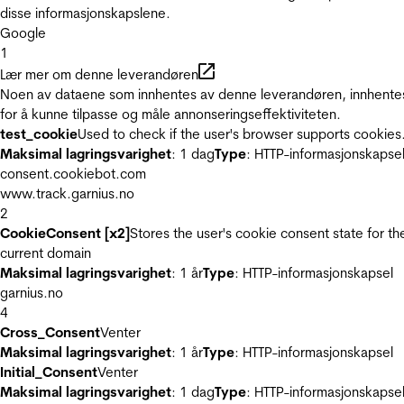
disse informasjonskapslene.
Google
1
Lær mer om denne leverandøren
Noen av dataene som innhentes av denne leverandøren, innhente
for å kunne tilpasse og måle annonseringseffektiviteten.
test_cookie
Used to check if the user's browser supports cookies
Maksimal lagringsvarighet
: 1 dag
Type
: HTTP-informasjonskapse
consent.cookiebot.com
www.track.garnius.no
2
CookieConsent [x2]
Stores the user's cookie consent state for th
current domain
Maksimal lagringsvarighet
: 1 år
Type
: HTTP-informasjonskapsel
garnius.no
4
Cross_Consent
Venter
Maksimal lagringsvarighet
: 1 år
Type
: HTTP-informasjonskapsel
Initial_Consent
Venter
Maksimal lagringsvarighet
: 1 dag
Type
: HTTP-informasjonskapse