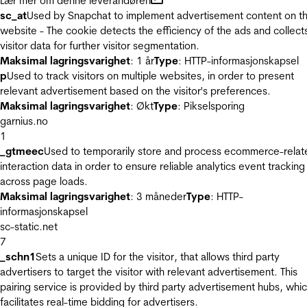
Lær mer om denne leverandøren
sc_at
Used by Snapchat to implement advertisement content on t
website - The cookie detects the efficiency of the ads and collect
visitor data for further visitor segmentation.
Maksimal lagringsvarighet
: 1 år
Type
: HTTP-informasjonskapsel
p
Used to track visitors on multiple websites, in order to present
relevant advertisement based on the visitor's preferences.
Maksimal lagringsvarighet
: Økt
Type
: Pikselsporing
garnius.no
1
_gtmeec
Used to temporarily store and process ecommerce-relat
interaction data in order to ensure reliable analytics event tracking
across page loads.
Maksimal lagringsvarighet
: 3 måneder
Type
: HTTP-
informasjonskapsel
sc-static.net
7
_schn1
Sets a unique ID for the visitor, that allows third party
advertisers to target the visitor with relevant advertisement. This
pairing service is provided by third party advertisement hubs, whi
facilitates real-time bidding for advertisers.