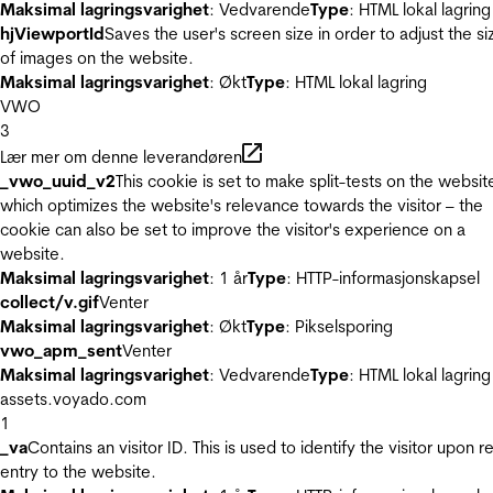
Maksimal lagringsvarighet
: Vedvarende
Type
: HTML lokal lagring
hjViewportId
Saves the user's screen size in order to adjust the si
of images on the website.
Maksimal lagringsvarighet
: Økt
Type
: HTML lokal lagring
VWO
3
Lær mer om denne leverandøren
_vwo_uuid_v2
This cookie is set to make split-tests on the websit
which optimizes the website's relevance towards the visitor – the
cookie can also be set to improve the visitor's experience on a
website.
Maksimal lagringsvarighet
: 1 år
Type
: HTTP-informasjonskapsel
collect/v.gif
Venter
Maksimal lagringsvarighet
: Økt
Type
: Pikselsporing
vwo_apm_sent
Venter
Maksimal lagringsvarighet
: Vedvarende
Type
: HTML lokal lagring
assets.voyado.com
1
_va
Contains an visitor ID. This is used to identify the visitor upon r
entry to the website.