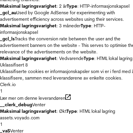
Maksimal lagringsvarighet
: 2 år
Type
: HTTP-informasjonskapsel
_gcl_au
Used by Google AdSense for experimenting with
advertisement efficiency across websites using their services.
Maksimal lagringsvarighet
: 3 måneder
Type
: HTTP-
informasjonskapsel
_gcl_ls
Tracks the conversion rate between the user and the
advertisement banners on the website - This serves to optimise th
relevance of the advertisements on the website.
Maksimal lagringsvarighet
: Vedvarende
Type
: HTML lokal lagring
Uklassifisert
8
Uklassifiserte cookies er informasjonskapsler som vi er i ferd med 
klassifisere, sammen med leverandørene av enkelte cookies.
Clerk.io
1
Lær mer om denne leverandøren
__clerk_debug
Venter
Maksimal lagringsvarighet
: Økt
Type
: HTML lokal lagring
assets.voyado.com
1
_vaS
Venter