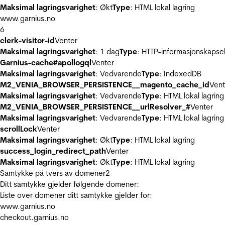
Maksimal lagringsvarighet
: Økt
Type
: HTML lokal lagring
www.garnius.no
6
clerk-visitor-id
Venter
Maksimal lagringsvarighet
: 1 dag
Type
: HTTP-informasjonskapse
Garnius-cache#apollogql
Venter
Maksimal lagringsvarighet
: Vedvarende
Type
: IndexedDB
M2_VENIA_BROWSER_PERSISTENCE__magento_cache_id
Vent
Maksimal lagringsvarighet
: Vedvarende
Type
: HTML lokal lagring
M2_VENIA_BROWSER_PERSISTENCE__urlResolver_#
Venter
Maksimal lagringsvarighet
: Vedvarende
Type
: HTML lokal lagring
scrollLock
Venter
Maksimal lagringsvarighet
: Økt
Type
: HTML lokal lagring
success_login_redirect_path
Venter
Maksimal lagringsvarighet
: Økt
Type
: HTML lokal lagring
Samtykke på tvers av domener
2
Ditt samtykke gjelder følgende domener:
Liste over domener ditt samtykke gjelder for:
www.garnius.no
checkout.garnius.no