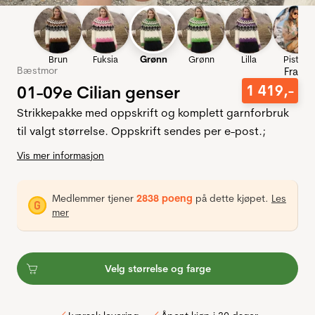
Brun
Fuksia
Grønn
Grønn
Lilla
Pistasj
Bæstmor
Fra
01-09e Cilian genser
1
419
,-
Strikkepakke med oppskrift og komplett garnforbruk
til valgt størrelse. Oppskrift sendes per e-post.;
Vis mer informasjon
Medlemmer tjener
2838 poeng
på dette kjøpet.
Les
mer
Velg størrelse og farge