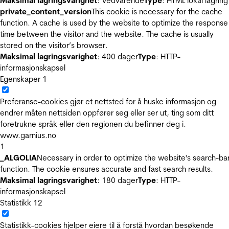
Maksimal lagringsvarighet
: Vedvarende
Type
: HTML lokal lagring
private_content_version
This cookie is necessary for the cache
function. A cache is used by the website to optimize the response
time between the visitor and the website. The cache is usually
stored on the visitor’s browser.
Maksimal lagringsvarighet
: 400 dager
Type
: HTTP-
informasjonskapsel
Egenskaper
1
Preferanse-cookies gjør et nettsted for å huske informasjon og
endrer måten nettsiden oppfører seg eller ser ut, ting som ditt
foretrukne språk eller den regionen du befinner deg i.
www.garnius.no
1
_ALGOLIA
Necessary in order to optimize the website's search-ba
function. The cookie ensures accurate and fast search results.
Maksimal lagringsvarighet
: 180 dager
Type
: HTTP-
informasjonskapsel
Statistikk
12
Statistikk-cookies hjelper eiere til å forstå hvordan besøkende