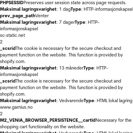
PHPSESSID
Preserves user session state across page requests.
Maksimal lagringsvarighet
: 1 dag
Type
: HTTP-informasjonskapse
prev_page_path
Venter
Maksimal lagringsvarighet
: 7 dager
Type
: HTTP-
informasjonskapsel
sc-static.net
2
_scsrid
The cookie is necessary for the secure checkout and
payment function on the website. This function is provided by
shopify.com.
Maksimal lagringsvarighet
: 13 måneder
Type
: HTTP-
informasjonskapsel
_scsrid
The cookie is necessary for the secure checkout and
payment function on the website. This function is provided by
shopify.com.
Maksimal lagringsvarighet
: Vedvarende
Type
: HTML lokal lagring
www.garnius.no
2
M2_VENIA_BROWSER_PERSISTENCE__cartId
Necessary for the
shopping cart functionality on the website.