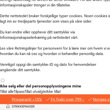
informasjonskapsler trenger vi din tillatelse.
Dette nettstedet bruker forskjellige typer cookies. Noen cookies 
lagt inn av tredjeparts tjenester som vises på våre sider.
Du kan endre eller oppheve ditt samtykke via
Informasjonskapselerkæring på nettstedet vårt.
Les våre Retningslinjer for personvern for å lære mer om hvem vi e
hvordan du kan nå oss og hvordan vi behandler personlig data.
Vennligst oppgi din samtykke-ID og dato for henvendelser
angående ditt samtykke.
Ikke selg eller del personopplysningene mine
Tillat alle
Tilpass
Tillat utvalgte
Ikke tillat
Prisgaranti +15%
Fri frakt over 799,-
Norges s
Hjem
STRIKKEPAKKER
>