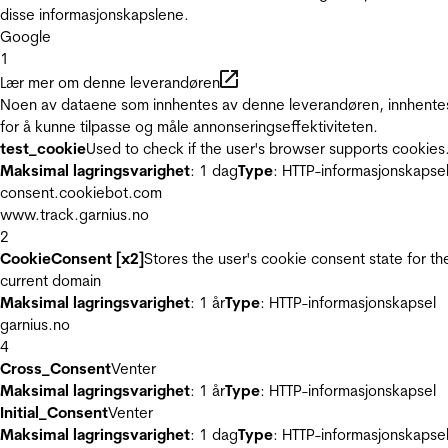
disse informasjonskapslene.
Google
1
Lær mer om denne leverandøren
Noen av dataene som innhentes av denne leverandøren, innhente
for å kunne tilpasse og måle annonseringseffektiviteten.
test_cookie
Used to check if the user's browser supports cookies
Maksimal lagringsvarighet
: 1 dag
Type
: HTTP-informasjonskapse
consent.cookiebot.com
www.track.garnius.no
2
CookieConsent [x2]
Stores the user's cookie consent state for th
current domain
Maksimal lagringsvarighet
: 1 år
Type
: HTTP-informasjonskapsel
garnius.no
4
Cross_Consent
Venter
Maksimal lagringsvarighet
: 1 år
Type
: HTTP-informasjonskapsel
Initial_Consent
Venter
Maksimal lagringsvarighet
: 1 dag
Type
: HTTP-informasjonskapse