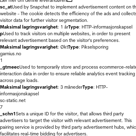
Lær mer om denne leverandøren
sc_at
Used by Snapchat to implement advertisement content on t
website - The cookie detects the efficiency of the ads and collect
visitor data for further visitor segmentation.
Maksimal lagringsvarighet
: 1 år
Type
: HTTP-informasjonskapsel
p
Used to track visitors on multiple websites, in order to present
relevant advertisement based on the visitor's preferences.
Maksimal lagringsvarighet
: Økt
Type
: Pikselsporing
garnius.no
1
_gtmeec
Used to temporarily store and process ecommerce-relat
interaction data in order to ensure reliable analytics event tracking
across page loads.
Maksimal lagringsvarighet
: 3 måneder
Type
: HTTP-
informasjonskapsel
sc-static.net
7
_schn1
Sets a unique ID for the visitor, that allows third party
advertisers to target the visitor with relevant advertisement. This
pairing service is provided by third party advertisement hubs, whi
facilitates real-time bidding for advertisers.