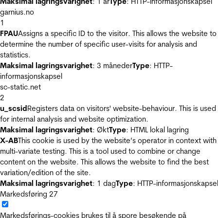
Maksimal lagringsvarighet
: 1 år
Type
: HTTP-informasjonskapsel
garnius.no
1
FPAU
Assigns a specific ID to the visitor. This allows the website to
determine the number of specific user-visits for analysis and
statistics.
Maksimal lagringsvarighet
: 3 måneder
Type
: HTTP-
informasjonskapsel
sc-static.net
2
u_scsid
Registers data on visitors' website-behaviour. This is used
for internal analysis and website optimization.
Maksimal lagringsvarighet
: Økt
Type
: HTML lokal lagring
X-AB
This cookie is used by the website’s operator in context with
multi-variate testing. This is a tool used to combine or change
content on the website. This allows the website to find the best
variation/edition of the site.
Maksimal lagringsvarighet
: 1 dag
Type
: HTTP-informasjonskapse
Markedsføring
27
Markedsførings-cookies brukes til å spore besøkende på