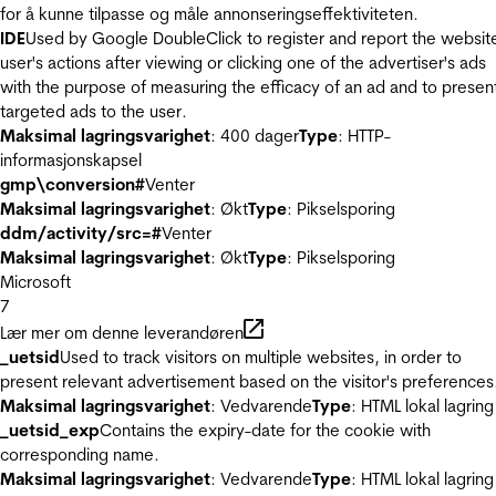
for å kunne tilpasse og måle annonseringseffektiviteten.
IDE
Used by Google DoubleClick to register and report the websit
user's actions after viewing or clicking one of the advertiser's ads
with the purpose of measuring the efficacy of an ad and to presen
targeted ads to the user.
Maksimal lagringsvarighet
: 400 dager
Type
: HTTP-
informasjonskapsel
gmp\conversion#
Venter
Maksimal lagringsvarighet
: Økt
Type
: Pikselsporing
ddm/activity/src=#
Venter
Maksimal lagringsvarighet
: Økt
Type
: Pikselsporing
Microsoft
7
Lær mer om denne leverandøren
_uetsid
Used to track visitors on multiple websites, in order to
present relevant advertisement based on the visitor's preferences
Maksimal lagringsvarighet
: Vedvarende
Type
: HTML lokal lagring
_uetsid_exp
Contains the expiry-date for the cookie with
corresponding name.
Maksimal lagringsvarighet
: Vedvarende
Type
: HTML lokal lagring