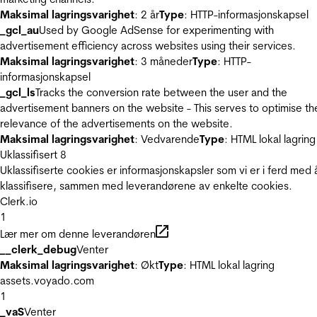
Maksimal lagringsvarighet
: 2 år
Type
: HTTP-informasjonskapsel
_gcl_au
Used by Google AdSense for experimenting with
advertisement efficiency across websites using their services.
Maksimal lagringsvarighet
: 3 måneder
Type
: HTTP-
informasjonskapsel
_gcl_ls
Tracks the conversion rate between the user and the
advertisement banners on the website - This serves to optimise th
relevance of the advertisements on the website.
Maksimal lagringsvarighet
: Vedvarende
Type
: HTML lokal lagring
Uklassifisert
8
Uklassifiserte cookies er informasjonskapsler som vi er i ferd med 
klassifisere, sammen med leverandørene av enkelte cookies.
Clerk.io
1
Lær mer om denne leverandøren
__clerk_debug
Venter
Maksimal lagringsvarighet
: Økt
Type
: HTML lokal lagring
assets.voyado.com
1
_vaS
Venter