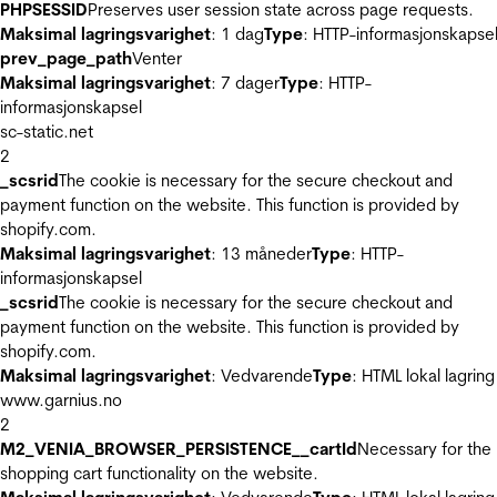
PHPSESSID
Preserves user session state across page requests.
Maksimal lagringsvarighet
: 1 dag
Type
: HTTP-informasjonskapse
prev_page_path
Venter
Maksimal lagringsvarighet
: 7 dager
Type
: HTTP-
informasjonskapsel
sc-static.net
2
_scsrid
The cookie is necessary for the secure checkout and
payment function on the website. This function is provided by
shopify.com.
Maksimal lagringsvarighet
: 13 måneder
Type
: HTTP-
informasjonskapsel
_scsrid
The cookie is necessary for the secure checkout and
payment function on the website. This function is provided by
shopify.com.
Maksimal lagringsvarighet
: Vedvarende
Type
: HTML lokal lagring
www.garnius.no
2
M2_VENIA_BROWSER_PERSISTENCE__cartId
Necessary for the
shopping cart functionality on the website.