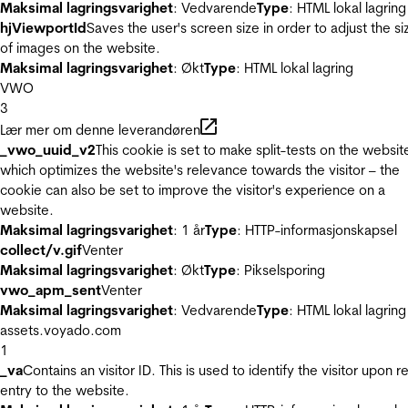
Maksimal lagringsvarighet
: Vedvarende
Type
: HTML lokal lagring
hjViewportId
Saves the user's screen size in order to adjust the si
of images on the website.
Maksimal lagringsvarighet
: Økt
Type
: HTML lokal lagring
VWO
3
Lær mer om denne leverandøren
_vwo_uuid_v2
This cookie is set to make split-tests on the websit
which optimizes the website's relevance towards the visitor – the
cookie can also be set to improve the visitor's experience on a
website.
Maksimal lagringsvarighet
: 1 år
Type
: HTTP-informasjonskapsel
collect/v.gif
Venter
Maksimal lagringsvarighet
: Økt
Type
: Pikselsporing
vwo_apm_sent
Venter
Maksimal lagringsvarighet
: Vedvarende
Type
: HTML lokal lagring
assets.voyado.com
1
_va
Contains an visitor ID. This is used to identify the visitor upon r
entry to the website.