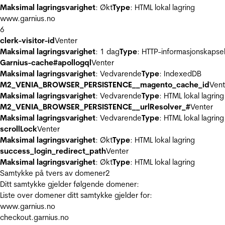
Maksimal lagringsvarighet
: Økt
Type
: HTML lokal lagring
www.garnius.no
6
clerk-visitor-id
Venter
Maksimal lagringsvarighet
: 1 dag
Type
: HTTP-informasjonskapse
Garnius-cache#apollogql
Venter
Maksimal lagringsvarighet
: Vedvarende
Type
: IndexedDB
M2_VENIA_BROWSER_PERSISTENCE__magento_cache_id
Vent
Maksimal lagringsvarighet
: Vedvarende
Type
: HTML lokal lagring
M2_VENIA_BROWSER_PERSISTENCE__urlResolver_#
Venter
Maksimal lagringsvarighet
: Vedvarende
Type
: HTML lokal lagring
scrollLock
Venter
Maksimal lagringsvarighet
: Økt
Type
: HTML lokal lagring
success_login_redirect_path
Venter
Maksimal lagringsvarighet
: Økt
Type
: HTML lokal lagring
Samtykke på tvers av domener
2
Ditt samtykke gjelder følgende domener:
Liste over domener ditt samtykke gjelder for:
www.garnius.no
checkout.garnius.no