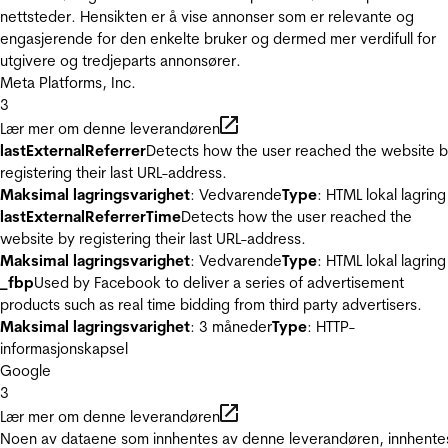
nettsteder. Hensikten er å vise annonser som er relevante og
engasjerende for den enkelte bruker og dermed mer verdifull for
utgivere og tredjeparts annonsører.
Meta Platforms, Inc.
3
Lær mer om denne leverandøren
lastExternalReferrer
Detects how the user reached the website 
registering their last URL-address.
Maksimal lagringsvarighet
: Vedvarende
Type
: HTML lokal lagring
lastExternalReferrerTime
Detects how the user reached the
website by registering their last URL-address.
Maksimal lagringsvarighet
: Vedvarende
Type
: HTML lokal lagring
_fbp
Used by Facebook to deliver a series of advertisement
products such as real time bidding from third party advertisers.
Maksimal lagringsvarighet
: 3 måneder
Type
: HTTP-
informasjonskapsel
Google
3
Lær mer om denne leverandøren
Noen av dataene som innhentes av denne leverandøren, innhente