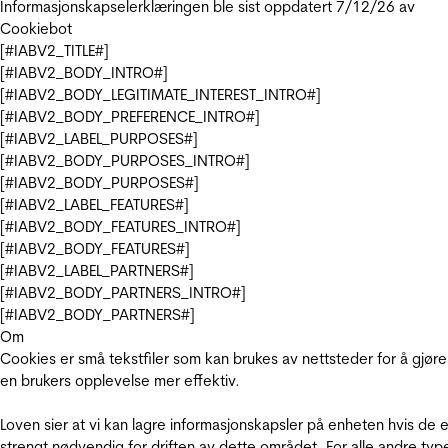
Informasjonskapselerklæringen ble sist oppdatert 7/12/26 av
Cookiebot
[#IABV2_TITLE#]
[#IABV2_BODY_INTRO#]
[#IABV2_BODY_LEGITIMATE_INTEREST_INTRO#]
[#IABV2_BODY_PREFERENCE_INTRO#]
[#IABV2_LABEL_PURPOSES#]
[#IABV2_BODY_PURPOSES_INTRO#]
[#IABV2_BODY_PURPOSES#]
[#IABV2_LABEL_FEATURES#]
[#IABV2_BODY_FEATURES_INTRO#]
[#IABV2_BODY_FEATURES#]
[#IABV2_LABEL_PARTNERS#]
[#IABV2_BODY_PARTNERS_INTRO#]
[#IABV2_BODY_PARTNERS#]
Om
Cookies er små tekstfiler som kan brukes av nettsteder for å gjøre
en brukers opplevelse mer effektiv.
Loven sier at vi kan lagre informasjonskapsler på enheten hvis de e
strengt nødvendig for driften av dette området. For alle andre typ