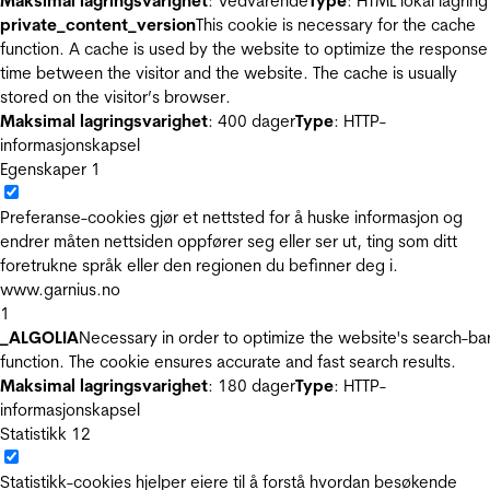
Maksimal lagringsvarighet
: Vedvarende
Type
: HTML lokal lagring
private_content_version
This cookie is necessary for the cache
function. A cache is used by the website to optimize the response
time between the visitor and the website. The cache is usually
stored on the visitor’s browser.
Maksimal lagringsvarighet
: 400 dager
Type
: HTTP-
informasjonskapsel
Egenskaper
1
Preferanse-cookies gjør et nettsted for å huske informasjon og
endrer måten nettsiden oppfører seg eller ser ut, ting som ditt
foretrukne språk eller den regionen du befinner deg i.
www.garnius.no
1
_ALGOLIA
Necessary in order to optimize the website's search-ba
function. The cookie ensures accurate and fast search results.
Maksimal lagringsvarighet
: 180 dager
Type
: HTTP-
informasjonskapsel
Statistikk
12
Statistikk-cookies hjelper eiere til å forstå hvordan besøkende