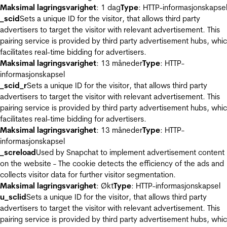
Maksimal lagringsvarighet
: 1 dag
Type
: HTTP-informasjonskapse
_scid
Sets a unique ID for the visitor, that allows third party
advertisers to target the visitor with relevant advertisement. This
pairing service is provided by third party advertisement hubs, whi
facilitates real-time bidding for advertisers.
Maksimal lagringsvarighet
: 13 måneder
Type
: HTTP-
informasjonskapsel
_scid_r
Sets a unique ID for the visitor, that allows third party
advertisers to target the visitor with relevant advertisement. This
pairing service is provided by third party advertisement hubs, whi
facilitates real-time bidding for advertisers.
Maksimal lagringsvarighet
: 13 måneder
Type
: HTTP-
informasjonskapsel
_screload
Used by Snapchat to implement advertisement content
on the website - The cookie detects the efficiency of the ads and
collects visitor data for further visitor segmentation.
Maksimal lagringsvarighet
: Økt
Type
: HTTP-informasjonskapsel
u_sclid
Sets a unique ID for the visitor, that allows third party
advertisers to target the visitor with relevant advertisement. This
pairing service is provided by third party advertisement hubs, whi