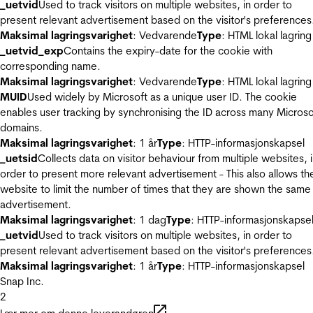
_uetvid
Used to track visitors on multiple websites, in order to
present relevant advertisement based on the visitor's preferences
Maksimal lagringsvarighet
: Vedvarende
Type
: HTML lokal lagring
_uetvid_exp
Contains the expiry-date for the cookie with
corresponding name.
Maksimal lagringsvarighet
: Vedvarende
Type
: HTML lokal lagring
MUID
Used widely by Microsoft as a unique user ID. The cookie
enables user tracking by synchronising the ID across many Microso
domains.
Maksimal lagringsvarighet
: 1 år
Type
: HTTP-informasjonskapsel
_uetsid
Collects data on visitor behaviour from multiple websites, 
order to present more relevant advertisement - This also allows th
website to limit the number of times that they are shown the same
advertisement.
Maksimal lagringsvarighet
: 1 dag
Type
: HTTP-informasjonskapse
_uetvid
Used to track visitors on multiple websites, in order to
present relevant advertisement based on the visitor's preferences
Maksimal lagringsvarighet
: 1 år
Type
: HTTP-informasjonskapsel
Snap Inc.
2