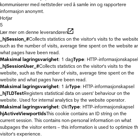
kommuniserer med nettsteder ved å samle inn og rapportere
informasjon anonymt.
Hotjar
5
Lær mer om denne leverandøren
_hjSession_#
Collects statistics on the visitor's visits to the websit
such as the number of visits, average time spent on the website a
what pages have been read.
Maksimal lagringsvarighet
: 1 dag
Type
: HTTP-informasjonskapse
_hjSessionUser_#
Collects statistics on the visitor's visits to the
website, such as the number of visits, average time spent on the
website and what pages have been read.
Maksimal lagringsvarighet
: 1 år
Type
: HTTP-informasjonskapsel
_hjTLDTest
Registers statistical data on users' behaviour on the
website. Used for internal analytics by the website operator.
Maksimal lagringsvarighet
: Økt
Type
: HTTP-informasjonskapsel
hjActiveViewportIds
This cookie contains an ID string on the
current session. This contains non-personal information on what
subpages the visitor enters – this information is used to optimize t
visitor's experience.