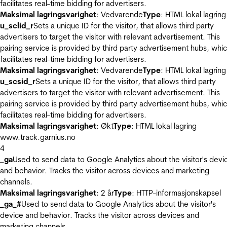
facilitates real-time bidding for advertisers.
Maksimal lagringsvarighet
: Vedvarende
Type
: HTML lokal lagring
u_sclid_r
Sets a unique ID for the visitor, that allows third party
advertisers to target the visitor with relevant advertisement. This
pairing service is provided by third party advertisement hubs, whi
facilitates real-time bidding for advertisers.
Maksimal lagringsvarighet
: Vedvarende
Type
: HTML lokal lagring
u_scsid_r
Sets a unique ID for the visitor, that allows third party
advertisers to target the visitor with relevant advertisement. This
pairing service is provided by third party advertisement hubs, whi
facilitates real-time bidding for advertisers.
Maksimal lagringsvarighet
: Økt
Type
: HTML lokal lagring
www.track.garnius.no
4
_ga
Used to send data to Google Analytics about the visitor's devi
and behavior. Tracks the visitor across devices and marketing
channels.
Maksimal lagringsvarighet
: 2 år
Type
: HTTP-informasjonskapsel
_ga_#
Used to send data to Google Analytics about the visitor's
device and behavior. Tracks the visitor across devices and
marketing channels.