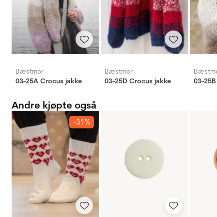
Bæstmor
Bæstmor
Bæstm
03-25A Crocus jakke
03-25D Crocus jakke
03-25B
Andre kjøpte også
-31%