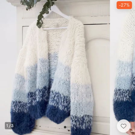
-27%
1
/
3