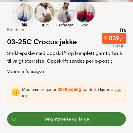
Blå
Brun
Flerfarget
Rød
Bæstmor
Fra
1
039
,-
03-25C Crocus jakke
1
419
,-
Strikkepakke med oppskrift og komplett garnforbruk
til valgt størrelse. Oppskrift sendes per e-post.;
Vis mer informasjon
Medlemmer tjener
2078 poeng
på dette kjøpet.
Les
mer
Velg størrelse og farge