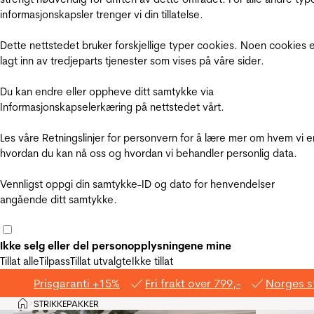
informasjonskapsler trenger vi din tillatelse.
Dette nettstedet bruker forskjellige typer cookies. Noen cookies 
lagt inn av tredjeparts tjenester som vises på våre sider.
Du kan endre eller oppheve ditt samtykke via
Informasjonskapselerkæring på nettstedet vårt.
Les våre Retningslinjer for personvern for å lære mer om hvem vi e
hvordan du kan nå oss og hvordan vi behandler personlig data.
Vennligst oppgi din samtykke-ID og dato for henvendelser
angående ditt samtykke.
Ikke selg eller del personopplysningene mine
Tillat alle
Tilpass
Tillat utvalgte
Ikke tillat
Prisgaranti +15%
Fri frakt over 799,-
Norges s
Hjem
STRIKKEPAKKER
>