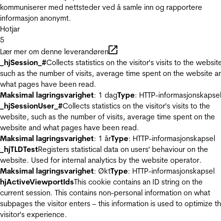
kommuniserer med nettsteder ved å samle inn og rapportere
informasjon anonymt.
Hotjar
5
Lær mer om denne leverandøren
_hjSession_#
Collects statistics on the visitor's visits to the websit
such as the number of visits, average time spent on the website a
what pages have been read.
Maksimal lagringsvarighet
: 1 dag
Type
: HTTP-informasjonskapse
_hjSessionUser_#
Collects statistics on the visitor's visits to the
website, such as the number of visits, average time spent on the
website and what pages have been read.
Maksimal lagringsvarighet
: 1 år
Type
: HTTP-informasjonskapsel
_hjTLDTest
Registers statistical data on users' behaviour on the
website. Used for internal analytics by the website operator.
Maksimal lagringsvarighet
: Økt
Type
: HTTP-informasjonskapsel
hjActiveViewportIds
This cookie contains an ID string on the
current session. This contains non-personal information on what
subpages the visitor enters – this information is used to optimize t
visitor's experience.