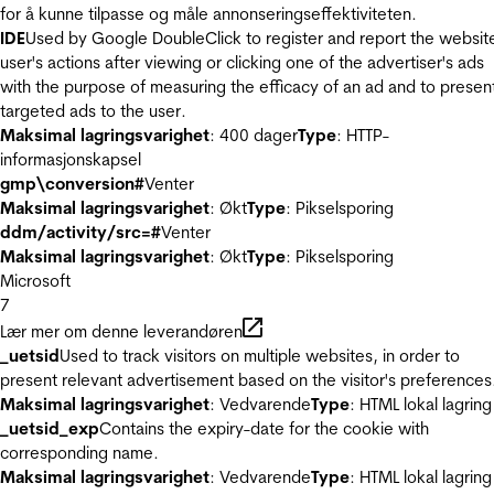
for å kunne tilpasse og måle annonseringseffektiviteten.
IDE
Used by Google DoubleClick to register and report the websit
user's actions after viewing or clicking one of the advertiser's ads
with the purpose of measuring the efficacy of an ad and to presen
targeted ads to the user.
Maksimal lagringsvarighet
: 400 dager
Type
: HTTP-
informasjonskapsel
gmp\conversion#
Venter
Maksimal lagringsvarighet
: Økt
Type
: Pikselsporing
ddm/activity/src=#
Venter
Maksimal lagringsvarighet
: Økt
Type
: Pikselsporing
Microsoft
7
Lær mer om denne leverandøren
_uetsid
Used to track visitors on multiple websites, in order to
present relevant advertisement based on the visitor's preferences
Maksimal lagringsvarighet
: Vedvarende
Type
: HTML lokal lagring
_uetsid_exp
Contains the expiry-date for the cookie with
corresponding name.
Maksimal lagringsvarighet
: Vedvarende
Type
: HTML lokal lagring