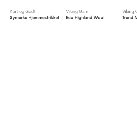
Kort og Godt
Viking Garn
Viking 
Symerke Hjemmestrikket
Eco Highland Wool
Trend M