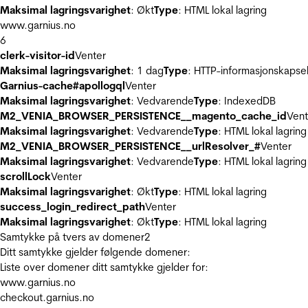
Maksimal lagringsvarighet
: Økt
Type
: HTML lokal lagring
www.garnius.no
6
clerk-visitor-id
Venter
Maksimal lagringsvarighet
: 1 dag
Type
: HTTP-informasjonskapse
Garnius-cache#apollogql
Venter
Maksimal lagringsvarighet
: Vedvarende
Type
: IndexedDB
M2_VENIA_BROWSER_PERSISTENCE__magento_cache_id
Vent
Maksimal lagringsvarighet
: Vedvarende
Type
: HTML lokal lagring
M2_VENIA_BROWSER_PERSISTENCE__urlResolver_#
Venter
Maksimal lagringsvarighet
: Vedvarende
Type
: HTML lokal lagring
scrollLock
Venter
Maksimal lagringsvarighet
: Økt
Type
: HTML lokal lagring
success_login_redirect_path
Venter
Maksimal lagringsvarighet
: Økt
Type
: HTML lokal lagring
Samtykke på tvers av domener
2
Ditt samtykke gjelder følgende domener:
Liste over domener ditt samtykke gjelder for:
www.garnius.no
checkout.garnius.no