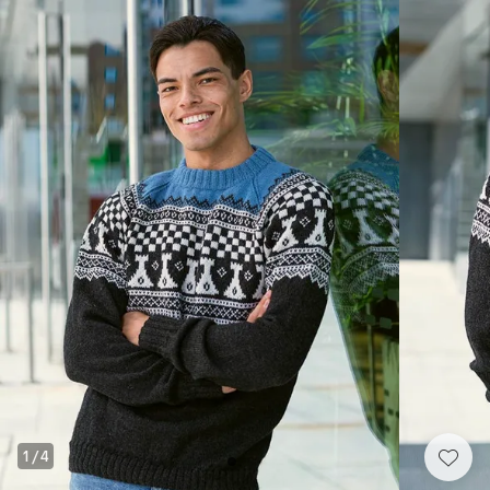
1
/
4