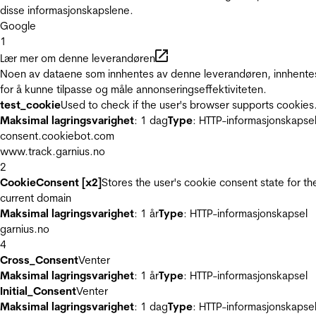
disse informasjonskapslene.
Google
1
Lær mer om denne leverandøren
Noen av dataene som innhentes av denne leverandøren, innhente
for å kunne tilpasse og måle annonseringseffektiviteten.
test_cookie
Used to check if the user's browser supports cookies
Maksimal lagringsvarighet
: 1 dag
Type
: HTTP-informasjonskapse
consent.cookiebot.com
www.track.garnius.no
2
CookieConsent [x2]
Stores the user's cookie consent state for th
current domain
Maksimal lagringsvarighet
: 1 år
Type
: HTTP-informasjonskapsel
garnius.no
4
Cross_Consent
Venter
Maksimal lagringsvarighet
: 1 år
Type
: HTTP-informasjonskapsel
Initial_Consent
Venter
Maksimal lagringsvarighet
: 1 dag
Type
: HTTP-informasjonskapse