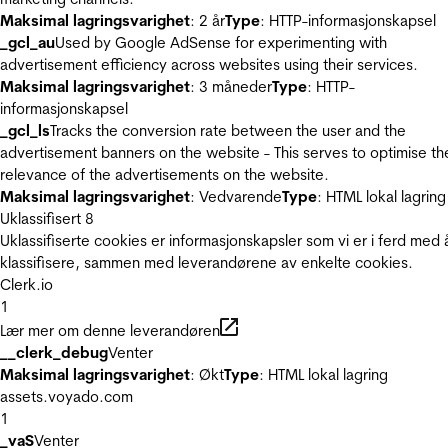
Maksimal lagringsvarighet
: 2 år
Type
: HTTP-informasjonskapsel
_gcl_au
Used by Google AdSense for experimenting with
advertisement efficiency across websites using their services.
Maksimal lagringsvarighet
: 3 måneder
Type
: HTTP-
informasjonskapsel
_gcl_ls
Tracks the conversion rate between the user and the
advertisement banners on the website - This serves to optimise th
relevance of the advertisements on the website.
Maksimal lagringsvarighet
: Vedvarende
Type
: HTML lokal lagring
Uklassifisert
8
Uklassifiserte cookies er informasjonskapsler som vi er i ferd med 
klassifisere, sammen med leverandørene av enkelte cookies.
Clerk.io
1
Lær mer om denne leverandøren
__clerk_debug
Venter
Maksimal lagringsvarighet
: Økt
Type
: HTML lokal lagring
assets.voyado.com
1
_vaS
Venter