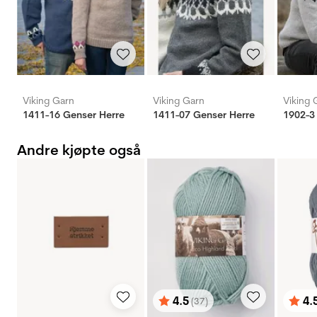
Viking Garn
Viking Garn
Viking 
1411-16 Genser Herre
1411-07 Genser Herre
Andre kjøpte også
4.5
4.
(37)
Karakter:
av 5 mulige
Karak
av 5 