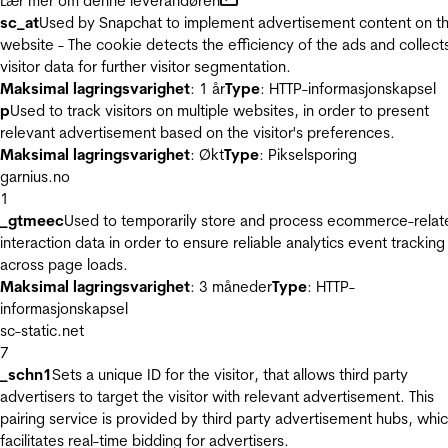
Lær mer om denne leverandøren
sc_at
Used by Snapchat to implement advertisement content on t
website - The cookie detects the efficiency of the ads and collect
visitor data for further visitor segmentation.
Maksimal lagringsvarighet
: 1 år
Type
: HTTP-informasjonskapsel
p
Used to track visitors on multiple websites, in order to present
relevant advertisement based on the visitor's preferences.
Maksimal lagringsvarighet
: Økt
Type
: Pikselsporing
garnius.no
1
_gtmeec
Used to temporarily store and process ecommerce-relat
interaction data in order to ensure reliable analytics event tracking
across page loads.
Maksimal lagringsvarighet
: 3 måneder
Type
: HTTP-
informasjonskapsel
sc-static.net
7
_schn1
Sets a unique ID for the visitor, that allows third party
advertisers to target the visitor with relevant advertisement. This
pairing service is provided by third party advertisement hubs, whi
facilitates real-time bidding for advertisers.