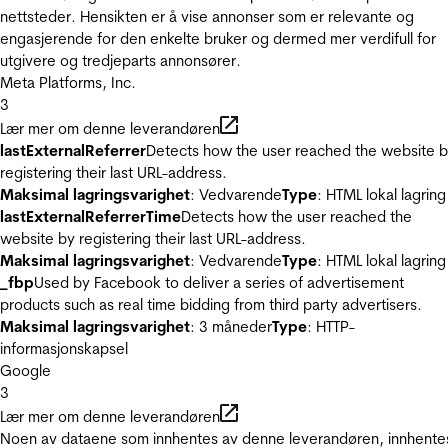
nettsteder. Hensikten er å vise annonser som er relevante og
engasjerende for den enkelte bruker og dermed mer verdifull for
utgivere og tredjeparts annonsører.
Meta Platforms, Inc.
3
Lær mer om denne leverandøren
lastExternalReferrer
Detects how the user reached the website 
registering their last URL-address.
Maksimal lagringsvarighet
: Vedvarende
Type
: HTML lokal lagring
lastExternalReferrerTime
Detects how the user reached the
website by registering their last URL-address.
Maksimal lagringsvarighet
: Vedvarende
Type
: HTML lokal lagring
_fbp
Used by Facebook to deliver a series of advertisement
products such as real time bidding from third party advertisers.
Maksimal lagringsvarighet
: 3 måneder
Type
: HTTP-
informasjonskapsel
Google
3
Lær mer om denne leverandøren
Noen av dataene som innhentes av denne leverandøren, innhente