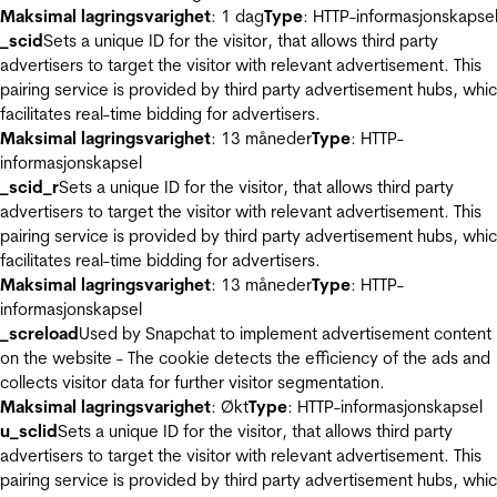
Maksimal lagringsvarighet
: 1 dag
Type
: HTTP-informasjonskapse
_scid
Sets a unique ID for the visitor, that allows third party
advertisers to target the visitor with relevant advertisement. This
pairing service is provided by third party advertisement hubs, whi
facilitates real-time bidding for advertisers.
Maksimal lagringsvarighet
: 13 måneder
Type
: HTTP-
informasjonskapsel
_scid_r
Sets a unique ID for the visitor, that allows third party
advertisers to target the visitor with relevant advertisement. This
pairing service is provided by third party advertisement hubs, whi
facilitates real-time bidding for advertisers.
Maksimal lagringsvarighet
: 13 måneder
Type
: HTTP-
informasjonskapsel
_screload
Used by Snapchat to implement advertisement content
on the website - The cookie detects the efficiency of the ads and
collects visitor data for further visitor segmentation.
Maksimal lagringsvarighet
: Økt
Type
: HTTP-informasjonskapsel
u_sclid
Sets a unique ID for the visitor, that allows third party
advertisers to target the visitor with relevant advertisement. This
pairing service is provided by third party advertisement hubs, whi