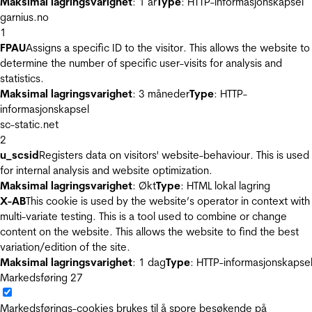
Maksimal lagringsvarighet
: 1 år
Type
: HTTP-informasjonskapsel
garnius.no
1
FPAU
Assigns a specific ID to the visitor. This allows the website to
determine the number of specific user-visits for analysis and
statistics.
Maksimal lagringsvarighet
: 3 måneder
Type
: HTTP-
informasjonskapsel
sc-static.net
2
u_scsid
Registers data on visitors' website-behaviour. This is used
for internal analysis and website optimization.
Maksimal lagringsvarighet
: Økt
Type
: HTML lokal lagring
X-AB
This cookie is used by the website’s operator in context with
multi-variate testing. This is a tool used to combine or change
content on the website. This allows the website to find the best
variation/edition of the site.
Maksimal lagringsvarighet
: 1 dag
Type
: HTTP-informasjonskapse
Markedsføring
27
Markedsførings-cookies brukes til å spore besøkende på