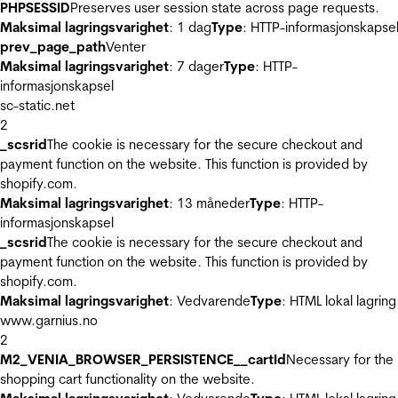
PHPSESSID
Preserves user session state across page requests.
Maksimal lagringsvarighet
: 1 dag
Type
: HTTP-informasjonskapse
prev_page_path
Venter
Maksimal lagringsvarighet
: 7 dager
Type
: HTTP-
informasjonskapsel
sc-static.net
2
_scsrid
The cookie is necessary for the secure checkout and
payment function on the website. This function is provided by
shopify.com.
Maksimal lagringsvarighet
: 13 måneder
Type
: HTTP-
informasjonskapsel
_scsrid
The cookie is necessary for the secure checkout and
payment function on the website. This function is provided by
shopify.com.
Maksimal lagringsvarighet
: Vedvarende
Type
: HTML lokal lagring
www.garnius.no
2
M2_VENIA_BROWSER_PERSISTENCE__cartId
Necessary for the
shopping cart functionality on the website.