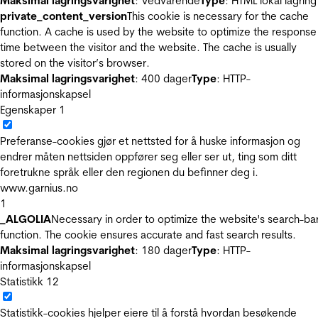
Maksimal lagringsvarighet
: Vedvarende
Type
: HTML lokal lagring
private_content_version
This cookie is necessary for the cache
function. A cache is used by the website to optimize the response
time between the visitor and the website. The cache is usually
stored on the visitor’s browser.
Maksimal lagringsvarighet
: 400 dager
Type
: HTTP-
informasjonskapsel
Egenskaper
1
Preferanse-cookies gjør et nettsted for å huske informasjon og
endrer måten nettsiden oppfører seg eller ser ut, ting som ditt
foretrukne språk eller den regionen du befinner deg i.
www.garnius.no
1
_ALGOLIA
Necessary in order to optimize the website's search-ba
function. The cookie ensures accurate and fast search results.
Maksimal lagringsvarighet
: 180 dager
Type
: HTTP-
informasjonskapsel
Statistikk
12
Statistikk-cookies hjelper eiere til å forstå hvordan besøkende