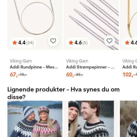
4.4
4.6
4.
(34)
(5)
Karakter:
av 5 mulige
Karakter:
av 5 mulige
Karak
av 5 
Viking Garn
Viking Garn
Viking 
Addi Rundpinne - Messing
Addi Strømpepinner - Aluminium
67
,-
60
,-
102
,-
95
,-
85
,-
Lignende produkter - Hva synes du om
disse?