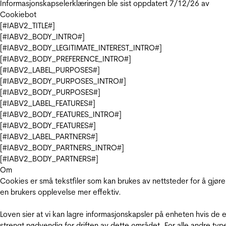
Informasjonskapselerklæringen ble sist oppdatert 7/12/26 av
Cookiebot
[#IABV2_TITLE#]
[#IABV2_BODY_INTRO#]
[#IABV2_BODY_LEGITIMATE_INTEREST_INTRO#]
[#IABV2_BODY_PREFERENCE_INTRO#]
[#IABV2_LABEL_PURPOSES#]
[#IABV2_BODY_PURPOSES_INTRO#]
[#IABV2_BODY_PURPOSES#]
[#IABV2_LABEL_FEATURES#]
[#IABV2_BODY_FEATURES_INTRO#]
[#IABV2_BODY_FEATURES#]
[#IABV2_LABEL_PARTNERS#]
[#IABV2_BODY_PARTNERS_INTRO#]
[#IABV2_BODY_PARTNERS#]
Om
Cookies er små tekstfiler som kan brukes av nettsteder for å gjøre
en brukers opplevelse mer effektiv.
Loven sier at vi kan lagre informasjonskapsler på enheten hvis de e
strengt nødvendig for driften av dette området. For alle andre typ