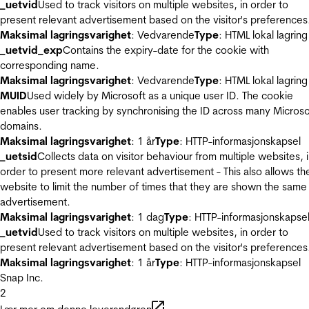
_uetvid
Used to track visitors on multiple websites, in order to
present relevant advertisement based on the visitor's preferences
Maksimal lagringsvarighet
: Vedvarende
Type
: HTML lokal lagring
_uetvid_exp
Contains the expiry-date for the cookie with
corresponding name.
Maksimal lagringsvarighet
: Vedvarende
Type
: HTML lokal lagring
MUID
Used widely by Microsoft as a unique user ID. The cookie
enables user tracking by synchronising the ID across many Microso
domains.
Maksimal lagringsvarighet
: 1 år
Type
: HTTP-informasjonskapsel
_uetsid
Collects data on visitor behaviour from multiple websites, 
order to present more relevant advertisement - This also allows th
website to limit the number of times that they are shown the same
advertisement.
Maksimal lagringsvarighet
: 1 dag
Type
: HTTP-informasjonskapse
_uetvid
Used to track visitors on multiple websites, in order to
present relevant advertisement based on the visitor's preferences
Maksimal lagringsvarighet
: 1 år
Type
: HTTP-informasjonskapsel
Snap Inc.
2