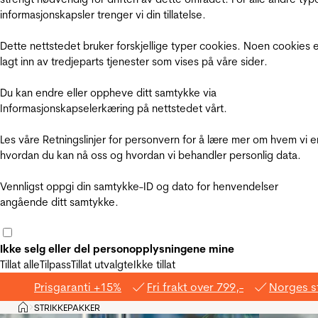
informasjonskapsler trenger vi din tillatelse.
Dette nettstedet bruker forskjellige typer cookies. Noen cookies 
lagt inn av tredjeparts tjenester som vises på våre sider.
Du kan endre eller oppheve ditt samtykke via
Informasjonskapselerkæring på nettstedet vårt.
Les våre Retningslinjer for personvern for å lære mer om hvem vi e
hvordan du kan nå oss og hvordan vi behandler personlig data.
Vennligst oppgi din samtykke-ID og dato for henvendelser
angående ditt samtykke.
Ikke selg eller del personopplysningene mine
Tillat alle
Tilpass
Tillat utvalgte
Ikke tillat
Prisgaranti +15%
Fri frakt over 799,-
Norges s
Hjem
STRIKKEPAKKER
>