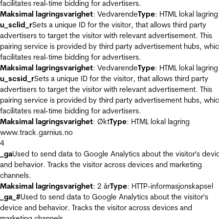
facilitates real-time bidding for advertisers.
Maksimal lagringsvarighet
: Vedvarende
Type
: HTML lokal lagring
u_sclid_r
Sets a unique ID for the visitor, that allows third party
advertisers to target the visitor with relevant advertisement. This
pairing service is provided by third party advertisement hubs, whi
facilitates real-time bidding for advertisers.
Maksimal lagringsvarighet
: Vedvarende
Type
: HTML lokal lagring
u_scsid_r
Sets a unique ID for the visitor, that allows third party
advertisers to target the visitor with relevant advertisement. This
pairing service is provided by third party advertisement hubs, whi
facilitates real-time bidding for advertisers.
Maksimal lagringsvarighet
: Økt
Type
: HTML lokal lagring
www.track.garnius.no
4
_ga
Used to send data to Google Analytics about the visitor's devi
and behavior. Tracks the visitor across devices and marketing
channels.
Maksimal lagringsvarighet
: 2 år
Type
: HTTP-informasjonskapsel
_ga_#
Used to send data to Google Analytics about the visitor's
device and behavior. Tracks the visitor across devices and
marketing channels.