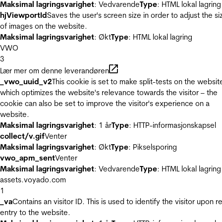
Maksimal lagringsvarighet
: Vedvarende
Type
: HTML lokal lagring
hjViewportId
Saves the user's screen size in order to adjust the si
of images on the website.
Maksimal lagringsvarighet
: Økt
Type
: HTML lokal lagring
VWO
3
Lær mer om denne leverandøren
_vwo_uuid_v2
This cookie is set to make split-tests on the websit
which optimizes the website's relevance towards the visitor – the
cookie can also be set to improve the visitor's experience on a
website.
Maksimal lagringsvarighet
: 1 år
Type
: HTTP-informasjonskapsel
collect/v.gif
Venter
Maksimal lagringsvarighet
: Økt
Type
: Pikselsporing
vwo_apm_sent
Venter
Maksimal lagringsvarighet
: Vedvarende
Type
: HTML lokal lagring
assets.voyado.com
1
_va
Contains an visitor ID. This is used to identify the visitor upon r
entry to the website.