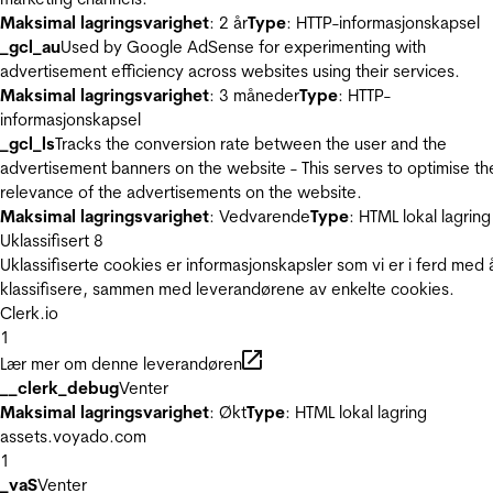
Maksimal lagringsvarighet
: 2 år
Type
: HTTP-informasjonskapsel
_gcl_au
Used by Google AdSense for experimenting with
advertisement efficiency across websites using their services.
Maksimal lagringsvarighet
: 3 måneder
Type
: HTTP-
informasjonskapsel
_gcl_ls
Tracks the conversion rate between the user and the
advertisement banners on the website - This serves to optimise th
relevance of the advertisements on the website.
Maksimal lagringsvarighet
: Vedvarende
Type
: HTML lokal lagring
Uklassifisert
8
Uklassifiserte cookies er informasjonskapsler som vi er i ferd med 
klassifisere, sammen med leverandørene av enkelte cookies.
Clerk.io
1
Lær mer om denne leverandøren
__clerk_debug
Venter
Maksimal lagringsvarighet
: Økt
Type
: HTML lokal lagring
assets.voyado.com
1
_vaS
Venter