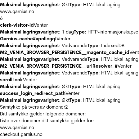
Maksimal lagringsvarighet
: Økt
Type
: HTML lokal lagring
www.garnius.no
6
clerk-visitor-id
Venter
Maksimal lagringsvarighet
: 1 dag
Type
: HTTP-informasjonskapse
Garnius-cache#apollogql
Venter
Maksimal lagringsvarighet
: Vedvarende
Type
: IndexedDB
M2_VENIA_BROWSER_PERSISTENCE__magento_cache_id
Vent
Maksimal lagringsvarighet
: Vedvarende
Type
: HTML lokal lagring
M2_VENIA_BROWSER_PERSISTENCE__urlResolver_#
Venter
Maksimal lagringsvarighet
: Vedvarende
Type
: HTML lokal lagring
scrollLock
Venter
Maksimal lagringsvarighet
: Økt
Type
: HTML lokal lagring
success_login_redirect_path
Venter
Maksimal lagringsvarighet
: Økt
Type
: HTML lokal lagring
Samtykke på tvers av domener
2
Ditt samtykke gjelder følgende domener:
Liste over domener ditt samtykke gjelder for:
www.garnius.no
checkout.garnius.no