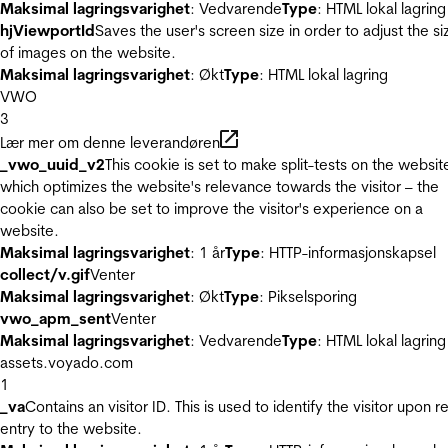
Maksimal lagringsvarighet
: Vedvarende
Type
: HTML lokal lagring
hjViewportId
Saves the user's screen size in order to adjust the si
of images on the website.
Maksimal lagringsvarighet
: Økt
Type
: HTML lokal lagring
VWO
3
Lær mer om denne leverandøren
_vwo_uuid_v2
This cookie is set to make split-tests on the websit
which optimizes the website's relevance towards the visitor – the
cookie can also be set to improve the visitor's experience on a
website.
Maksimal lagringsvarighet
: 1 år
Type
: HTTP-informasjonskapsel
collect/v.gif
Venter
Maksimal lagringsvarighet
: Økt
Type
: Pikselsporing
vwo_apm_sent
Venter
Maksimal lagringsvarighet
: Vedvarende
Type
: HTML lokal lagring
assets.voyado.com
1
_va
Contains an visitor ID. This is used to identify the visitor upon r
entry to the website.