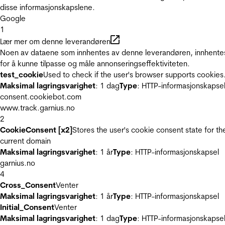
disse informasjonskapslene.
Google
1
Lær mer om denne leverandøren
Noen av dataene som innhentes av denne leverandøren, innhente
for å kunne tilpasse og måle annonseringseffektiviteten.
test_cookie
Used to check if the user's browser supports cookies
Maksimal lagringsvarighet
: 1 dag
Type
: HTTP-informasjonskapse
consent.cookiebot.com
www.track.garnius.no
2
CookieConsent [x2]
Stores the user's cookie consent state for th
current domain
Maksimal lagringsvarighet
: 1 år
Type
: HTTP-informasjonskapsel
garnius.no
4
Cross_Consent
Venter
Maksimal lagringsvarighet
: 1 år
Type
: HTTP-informasjonskapsel
Initial_Consent
Venter
Maksimal lagringsvarighet
: 1 dag
Type
: HTTP-informasjonskapse