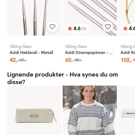
4.6
4.
(5)
Karakter:
av 5 mulige
Karak
av 5 
Viking Garn
Viking Garn
Viking 
Addi Heklenål - Metall
Addi Strømpepinner - Aluminium
42
,-
60
,-
102
,-
60
,-
85
,-
Lignende produkter - Hva synes du om
disse?