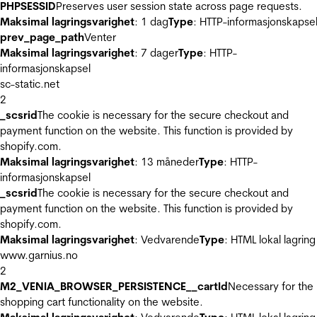
PHPSESSID
Preserves user session state across page requests.
Maksimal lagringsvarighet
: 1 dag
Type
: HTTP-informasjonskapse
prev_page_path
Venter
Maksimal lagringsvarighet
: 7 dager
Type
: HTTP-
informasjonskapsel
sc-static.net
2
_scsrid
The cookie is necessary for the secure checkout and
payment function on the website. This function is provided by
shopify.com.
Maksimal lagringsvarighet
: 13 måneder
Type
: HTTP-
informasjonskapsel
_scsrid
The cookie is necessary for the secure checkout and
payment function on the website. This function is provided by
shopify.com.
Maksimal lagringsvarighet
: Vedvarende
Type
: HTML lokal lagring
www.garnius.no
2
M2_VENIA_BROWSER_PERSISTENCE__cartId
Necessary for the
shopping cart functionality on the website.