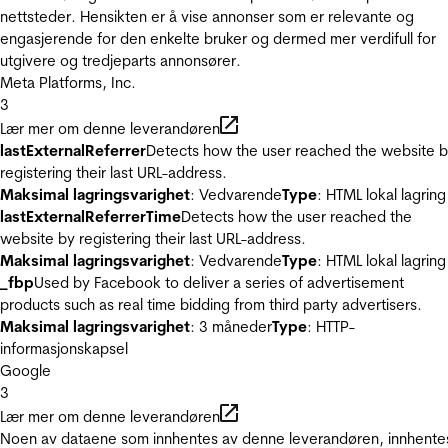
nettsteder. Hensikten er å vise annonser som er relevante og
engasjerende for den enkelte bruker og dermed mer verdifull for
utgivere og tredjeparts annonsører.
Meta Platforms, Inc.
3
Lær mer om denne leverandøren
lastExternalReferrer
Detects how the user reached the website 
registering their last URL-address.
Maksimal lagringsvarighet
: Vedvarende
Type
: HTML lokal lagring
lastExternalReferrerTime
Detects how the user reached the
website by registering their last URL-address.
Maksimal lagringsvarighet
: Vedvarende
Type
: HTML lokal lagring
_fbp
Used by Facebook to deliver a series of advertisement
products such as real time bidding from third party advertisers.
Maksimal lagringsvarighet
: 3 måneder
Type
: HTTP-
informasjonskapsel
Google
3
Lær mer om denne leverandøren
Noen av dataene som innhentes av denne leverandøren, innhente