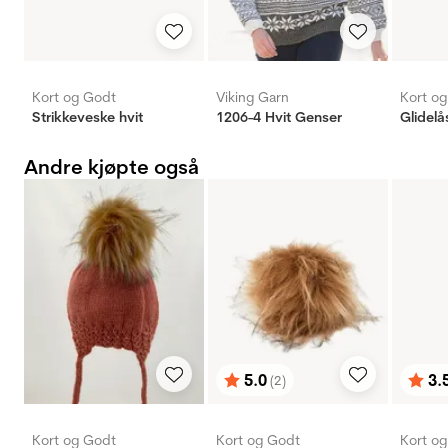
Kort og Godt
Viking Garn
Kort o
Strikkeveske hvit
1206-4 Hvit Genser
Glidelå
Andre kjøpte også
5.0
3.
(2)
Karakter:
av 5 mulige
Karak
av 5 
Kort og Godt
Kort og Godt
Kort o