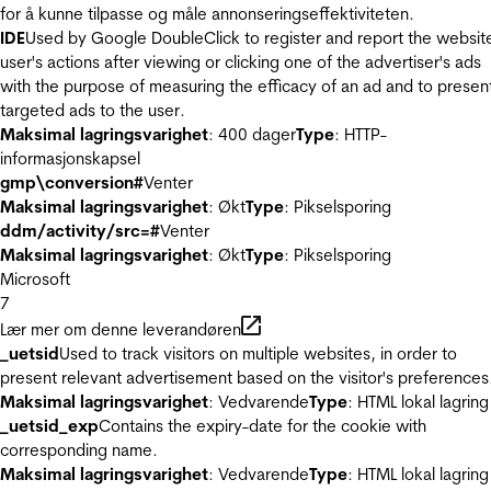
for å kunne tilpasse og måle annonseringseffektiviteten.
IDE
Used by Google DoubleClick to register and report the websit
user's actions after viewing or clicking one of the advertiser's ads
with the purpose of measuring the efficacy of an ad and to presen
targeted ads to the user.
Maksimal lagringsvarighet
: 400 dager
Type
: HTTP-
informasjonskapsel
gmp\conversion#
Venter
Maksimal lagringsvarighet
: Økt
Type
: Pikselsporing
ddm/activity/src=#
Venter
Maksimal lagringsvarighet
: Økt
Type
: Pikselsporing
Microsoft
7
Lær mer om denne leverandøren
_uetsid
Used to track visitors on multiple websites, in order to
present relevant advertisement based on the visitor's preferences
Maksimal lagringsvarighet
: Vedvarende
Type
: HTML lokal lagring
_uetsid_exp
Contains the expiry-date for the cookie with
corresponding name.
Maksimal lagringsvarighet
: Vedvarende
Type
: HTML lokal lagring