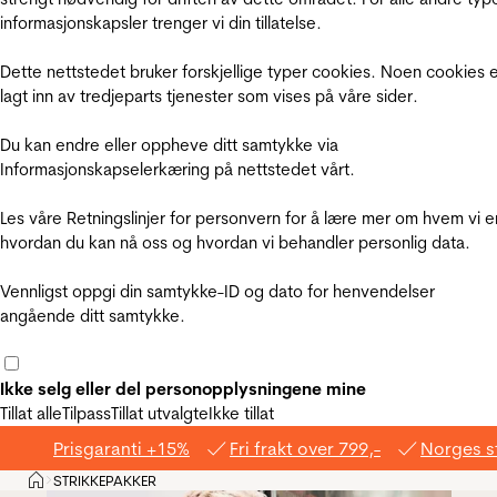
informasjonskapsler trenger vi din tillatelse.
Dette nettstedet bruker forskjellige typer cookies. Noen cookies 
lagt inn av tredjeparts tjenester som vises på våre sider.
Du kan endre eller oppheve ditt samtykke via
Informasjonskapselerkæring på nettstedet vårt.
Les våre Retningslinjer for personvern for å lære mer om hvem vi e
hvordan du kan nå oss og hvordan vi behandler personlig data.
Vennligst oppgi din samtykke-ID og dato for henvendelser
angående ditt samtykke.
Ikke selg eller del personopplysningene mine
Tillat alle
Tilpass
Tillat utvalgte
Ikke tillat
Prisgaranti +15%
Fri frakt over 799,-
Norges s
Hjem
STRIKKEPAKKER
>