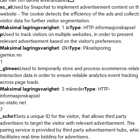
Lær mer om denne leverandøren
sc_at
Used by Snapchat to implement advertisement content on t
website - The cookie detects the efficiency of the ads and collect
visitor data for further visitor segmentation.
Maksimal lagringsvarighet
: 1 år
Type
: HTTP-informasjonskapsel
p
Used to track visitors on multiple websites, in order to present
relevant advertisement based on the visitor's preferences.
Maksimal lagringsvarighet
: Økt
Type
: Pikselsporing
garnius.no
1
_gtmeec
Used to temporarily store and process ecommerce-relat
interaction data in order to ensure reliable analytics event tracking
across page loads.
Maksimal lagringsvarighet
: 3 måneder
Type
: HTTP-
informasjonskapsel
sc-static.net
7
_schn1
Sets a unique ID for the visitor, that allows third party
advertisers to target the visitor with relevant advertisement. This
pairing service is provided by third party advertisement hubs, whi
facilitates real-time bidding for advertisers.