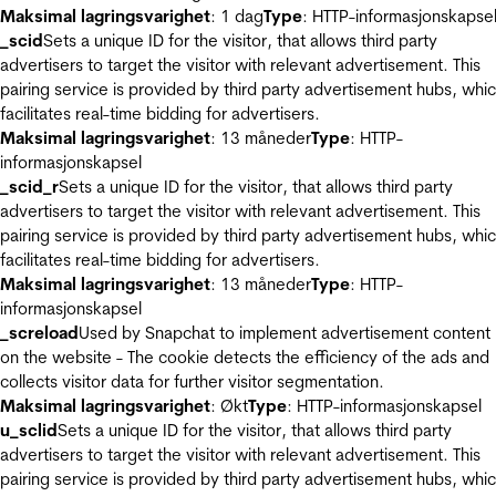
Maksimal lagringsvarighet
: 1 dag
Type
: HTTP-informasjonskapse
_scid
Sets a unique ID for the visitor, that allows third party
advertisers to target the visitor with relevant advertisement. This
pairing service is provided by third party advertisement hubs, whi
facilitates real-time bidding for advertisers.
Maksimal lagringsvarighet
: 13 måneder
Type
: HTTP-
informasjonskapsel
_scid_r
Sets a unique ID for the visitor, that allows third party
advertisers to target the visitor with relevant advertisement. This
pairing service is provided by third party advertisement hubs, whi
facilitates real-time bidding for advertisers.
Maksimal lagringsvarighet
: 13 måneder
Type
: HTTP-
informasjonskapsel
_screload
Used by Snapchat to implement advertisement content
on the website - The cookie detects the efficiency of the ads and
collects visitor data for further visitor segmentation.
Maksimal lagringsvarighet
: Økt
Type
: HTTP-informasjonskapsel
u_sclid
Sets a unique ID for the visitor, that allows third party
advertisers to target the visitor with relevant advertisement. This
pairing service is provided by third party advertisement hubs, whi