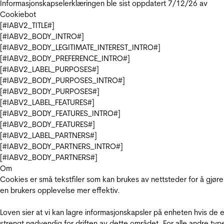
Informasjonskapselerklæringen ble sist oppdatert 7/12/26 av
Cookiebot
[#IABV2_TITLE#]
[#IABV2_BODY_INTRO#]
[#IABV2_BODY_LEGITIMATE_INTEREST_INTRO#]
[#IABV2_BODY_PREFERENCE_INTRO#]
[#IABV2_LABEL_PURPOSES#]
[#IABV2_BODY_PURPOSES_INTRO#]
[#IABV2_BODY_PURPOSES#]
[#IABV2_LABEL_FEATURES#]
[#IABV2_BODY_FEATURES_INTRO#]
[#IABV2_BODY_FEATURES#]
[#IABV2_LABEL_PARTNERS#]
[#IABV2_BODY_PARTNERS_INTRO#]
[#IABV2_BODY_PARTNERS#]
Om
Cookies er små tekstfiler som kan brukes av nettsteder for å gjøre
en brukers opplevelse mer effektiv.
Loven sier at vi kan lagre informasjonskapsler på enheten hvis de e
strengt nødvendig for driften av dette området. For alle andre typ