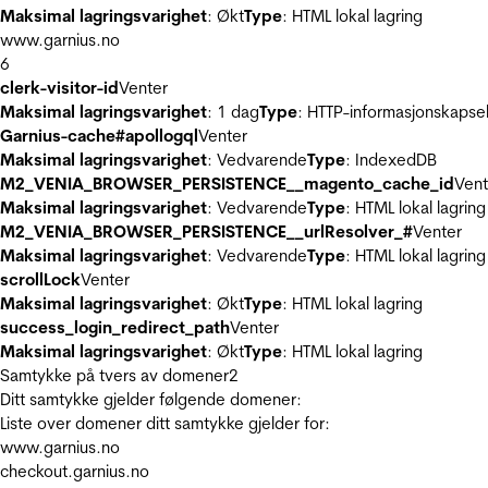
Maksimal lagringsvarighet
: Økt
Type
: HTML lokal lagring
www.garnius.no
6
clerk-visitor-id
Venter
Maksimal lagringsvarighet
: 1 dag
Type
: HTTP-informasjonskapse
Garnius-cache#apollogql
Venter
Maksimal lagringsvarighet
: Vedvarende
Type
: IndexedDB
M2_VENIA_BROWSER_PERSISTENCE__magento_cache_id
Vent
Maksimal lagringsvarighet
: Vedvarende
Type
: HTML lokal lagring
M2_VENIA_BROWSER_PERSISTENCE__urlResolver_#
Venter
Maksimal lagringsvarighet
: Vedvarende
Type
: HTML lokal lagring
scrollLock
Venter
Maksimal lagringsvarighet
: Økt
Type
: HTML lokal lagring
success_login_redirect_path
Venter
Maksimal lagringsvarighet
: Økt
Type
: HTML lokal lagring
Samtykke på tvers av domener
2
Ditt samtykke gjelder følgende domener:
Liste over domener ditt samtykke gjelder for:
www.garnius.no
checkout.garnius.no