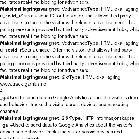
facilitates real-time bidding for advertisers.
Maksimal lagringsvarighet
: Vedvarende
Type
: HTML lokal lagring
u_sclid_r
Sets a unique ID for the visitor, that allows third party
advertisers to target the visitor with relevant advertisement. This
pairing service is provided by third party advertisement hubs, whi
facilitates real-time bidding for advertisers.
Maksimal lagringsvarighet
: Vedvarende
Type
: HTML lokal lagring
u_scsid_r
Sets a unique ID for the visitor, that allows third party
advertisers to target the visitor with relevant advertisement. This
pairing service is provided by third party advertisement hubs, whi
facilitates real-time bidding for advertisers.
Maksimal lagringsvarighet
: Økt
Type
: HTML lokal lagring
www.track.garnius.no
4
_ga
Used to send data to Google Analytics about the visitor's devi
and behavior. Tracks the visitor across devices and marketing
channels.
Maksimal lagringsvarighet
: 2 år
Type
: HTTP-informasjonskapsel
_ga_#
Used to send data to Google Analytics about the visitor's
device and behavior. Tracks the visitor across devices and
marketing channels.