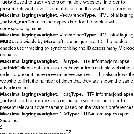
_uetvid
Used to track visitors on multiple websites, in order to
present relevant advertisement based on the visitor's preferences
Maksimal lagringsvarighet
: Vedvarende
Type
: HTML lokal lagring
_uetvid_exp
Contains the expiry-date for the cookie with
corresponding name.
Maksimal lagringsvarighet
: Vedvarende
Type
: HTML lokal lagring
MUID
Used widely by Microsoft as a unique user ID. The cookie
enables user tracking by synchronising the ID across many Microso
domains.
Maksimal lagringsvarighet
: 1 år
Type
: HTTP-informasjonskapsel
_uetsid
Collects data on visitor behaviour from multiple websites, 
order to present more relevant advertisement - This also allows th
website to limit the number of times that they are shown the same
advertisement.
Maksimal lagringsvarighet
: 1 dag
Type
: HTTP-informasjonskapse
_uetvid
Used to track visitors on multiple websites, in order to
present relevant advertisement based on the visitor's preferences
Maksimal lagringsvarighet
: 1 år
Type
: HTTP-informasjonskapsel
Snap Inc.
2