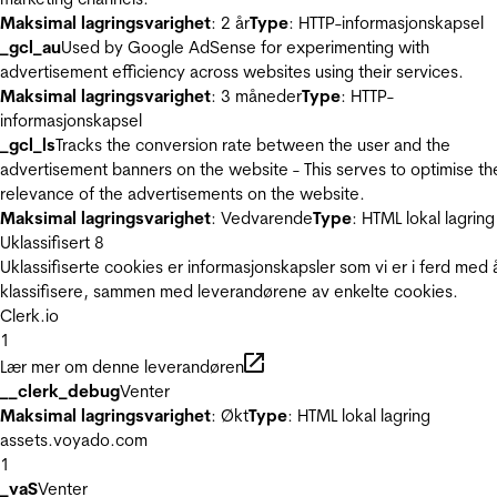
Maksimal lagringsvarighet
: 2 år
Type
: HTTP-informasjonskapsel
_gcl_au
Used by Google AdSense for experimenting with
advertisement efficiency across websites using their services.
Maksimal lagringsvarighet
: 3 måneder
Type
: HTTP-
informasjonskapsel
_gcl_ls
Tracks the conversion rate between the user and the
advertisement banners on the website - This serves to optimise th
relevance of the advertisements on the website.
Maksimal lagringsvarighet
: Vedvarende
Type
: HTML lokal lagring
Uklassifisert
8
Uklassifiserte cookies er informasjonskapsler som vi er i ferd med 
klassifisere, sammen med leverandørene av enkelte cookies.
Clerk.io
1
Lær mer om denne leverandøren
__clerk_debug
Venter
Maksimal lagringsvarighet
: Økt
Type
: HTML lokal lagring
assets.voyado.com
1
_vaS
Venter