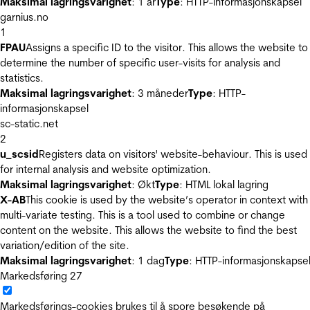
Maksimal lagringsvarighet
: 1 år
Type
: HTTP-informasjonskapsel
garnius.no
1
FPAU
Assigns a specific ID to the visitor. This allows the website to
determine the number of specific user-visits for analysis and
statistics.
Maksimal lagringsvarighet
: 3 måneder
Type
: HTTP-
informasjonskapsel
sc-static.net
2
u_scsid
Registers data on visitors' website-behaviour. This is used
for internal analysis and website optimization.
Maksimal lagringsvarighet
: Økt
Type
: HTML lokal lagring
X-AB
This cookie is used by the website’s operator in context with
multi-variate testing. This is a tool used to combine or change
content on the website. This allows the website to find the best
variation/edition of the site.
Maksimal lagringsvarighet
: 1 dag
Type
: HTTP-informasjonskapse
Markedsføring
27
Markedsførings-cookies brukes til å spore besøkende på