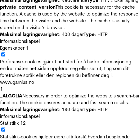
Maksimal lagringsvarighet
: Vedvarende
Type
: HTML lokal lagring
private_content_version
This cookie is necessary for the cache
function. A cache is used by the website to optimize the response
time between the visitor and the website. The cache is usually
stored on the visitor’s browser.
Maksimal lagringsvarighet
: 400 dager
Type
: HTTP-
informasjonskapsel
Egenskaper
1
Preferanse-cookies gjør et nettsted for å huske informasjon og
endrer måten nettsiden oppfører seg eller ser ut, ting som ditt
foretrukne språk eller den regionen du befinner deg i.
www.garnius.no
1
_ALGOLIA
Necessary in order to optimize the website's search-ba
function. The cookie ensures accurate and fast search results.
Maksimal lagringsvarighet
: 180 dager
Type
: HTTP-
informasjonskapsel
Statistikk
12
Statistikk-cookies hjelper eiere til å forstå hvordan besøkende