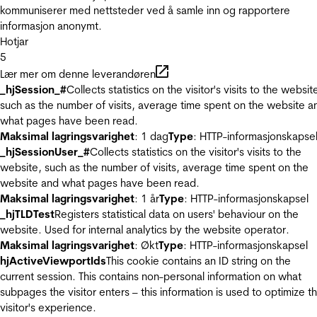
kommuniserer med nettsteder ved å samle inn og rapportere
informasjon anonymt.
Hotjar
5
Lær mer om denne leverandøren
_hjSession_#
Collects statistics on the visitor's visits to the websit
such as the number of visits, average time spent on the website a
what pages have been read.
Maksimal lagringsvarighet
: 1 dag
Type
: HTTP-informasjonskapse
_hjSessionUser_#
Collects statistics on the visitor's visits to the
website, such as the number of visits, average time spent on the
website and what pages have been read.
Maksimal lagringsvarighet
: 1 år
Type
: HTTP-informasjonskapsel
_hjTLDTest
Registers statistical data on users' behaviour on the
website. Used for internal analytics by the website operator.
Maksimal lagringsvarighet
: Økt
Type
: HTTP-informasjonskapsel
hjActiveViewportIds
This cookie contains an ID string on the
current session. This contains non-personal information on what
subpages the visitor enters – this information is used to optimize t
visitor's experience.