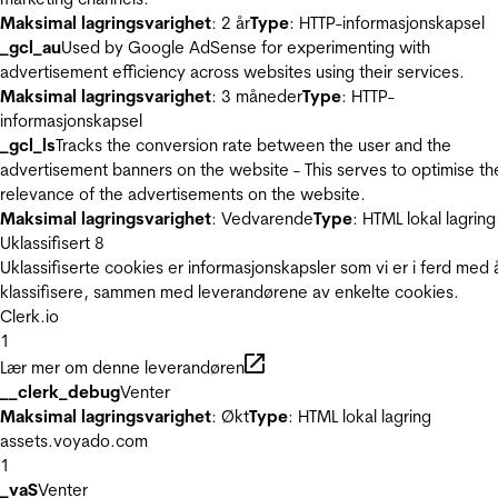
Maksimal lagringsvarighet
: 2 år
Type
: HTTP-informasjonskapsel
_gcl_au
Used by Google AdSense for experimenting with
advertisement efficiency across websites using their services.
Maksimal lagringsvarighet
: 3 måneder
Type
: HTTP-
informasjonskapsel
_gcl_ls
Tracks the conversion rate between the user and the
advertisement banners on the website - This serves to optimise th
relevance of the advertisements on the website.
Maksimal lagringsvarighet
: Vedvarende
Type
: HTML lokal lagring
Uklassifisert
8
Uklassifiserte cookies er informasjonskapsler som vi er i ferd med 
klassifisere, sammen med leverandørene av enkelte cookies.
Clerk.io
1
Lær mer om denne leverandøren
__clerk_debug
Venter
Maksimal lagringsvarighet
: Økt
Type
: HTML lokal lagring
assets.voyado.com
1
_vaS
Venter