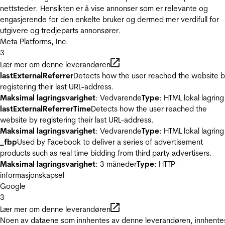
nettsteder. Hensikten er å vise annonser som er relevante og
engasjerende for den enkelte bruker og dermed mer verdifull for
utgivere og tredjeparts annonsører.
Meta Platforms, Inc.
3
Lær mer om denne leverandøren
lastExternalReferrer
Detects how the user reached the website 
registering their last URL-address.
Maksimal lagringsvarighet
: Vedvarende
Type
: HTML lokal lagring
lastExternalReferrerTime
Detects how the user reached the
website by registering their last URL-address.
Maksimal lagringsvarighet
: Vedvarende
Type
: HTML lokal lagring
_fbp
Used by Facebook to deliver a series of advertisement
products such as real time bidding from third party advertisers.
Maksimal lagringsvarighet
: 3 måneder
Type
: HTTP-
informasjonskapsel
Google
3
Lær mer om denne leverandøren
Noen av dataene som innhentes av denne leverandøren, innhente