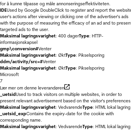
for å kunne tilpasse og måle annonseringseffektiviteten.
IDE
Used by Google DoubleClick to register and report the websit
user's actions after viewing or clicking one of the advertiser's ads
with the purpose of measuring the efficacy of an ad and to presen
targeted ads to the user.
Maksimal lagringsvarighet
: 400 dager
Type
: HTTP-
informasjonskapsel
gmp\conversion#
Venter
Maksimal lagringsvarighet
: Økt
Type
: Pikselsporing
ddm/activity/src=#
Venter
Maksimal lagringsvarighet
: Økt
Type
: Pikselsporing
Microsoft
7
Lær mer om denne leverandøren
_uetsid
Used to track visitors on multiple websites, in order to
present relevant advertisement based on the visitor's preferences
Maksimal lagringsvarighet
: Vedvarende
Type
: HTML lokal lagring
_uetsid_exp
Contains the expiry-date for the cookie with
corresponding name.
Maksimal lagringsvarighet
: Vedvarende
Type
: HTML lokal lagring