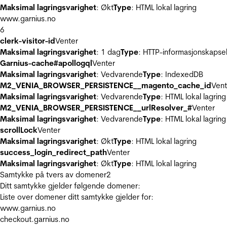
Maksimal lagringsvarighet
: Økt
Type
: HTML lokal lagring
www.garnius.no
6
clerk-visitor-id
Venter
Maksimal lagringsvarighet
: 1 dag
Type
: HTTP-informasjonskapse
Garnius-cache#apollogql
Venter
Maksimal lagringsvarighet
: Vedvarende
Type
: IndexedDB
M2_VENIA_BROWSER_PERSISTENCE__magento_cache_id
Vent
Maksimal lagringsvarighet
: Vedvarende
Type
: HTML lokal lagring
M2_VENIA_BROWSER_PERSISTENCE__urlResolver_#
Venter
Maksimal lagringsvarighet
: Vedvarende
Type
: HTML lokal lagring
scrollLock
Venter
Maksimal lagringsvarighet
: Økt
Type
: HTML lokal lagring
success_login_redirect_path
Venter
Maksimal lagringsvarighet
: Økt
Type
: HTML lokal lagring
Samtykke på tvers av domener
2
Ditt samtykke gjelder følgende domener:
Liste over domener ditt samtykke gjelder for:
www.garnius.no
checkout.garnius.no