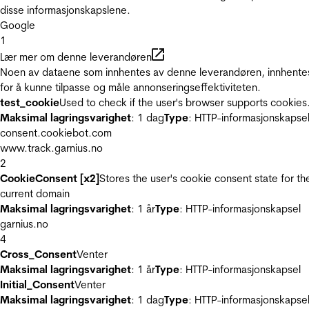
disse informasjonskapslene.
Google
1
Lær mer om denne leverandøren
Noen av dataene som innhentes av denne leverandøren, innhente
for å kunne tilpasse og måle annonseringseffektiviteten.
test_cookie
Used to check if the user's browser supports cookies
Maksimal lagringsvarighet
: 1 dag
Type
: HTTP-informasjonskapse
consent.cookiebot.com
www.track.garnius.no
2
CookieConsent [x2]
Stores the user's cookie consent state for th
current domain
Maksimal lagringsvarighet
: 1 år
Type
: HTTP-informasjonskapsel
garnius.no
4
Cross_Consent
Venter
Maksimal lagringsvarighet
: 1 år
Type
: HTTP-informasjonskapsel
Initial_Consent
Venter
Maksimal lagringsvarighet
: 1 dag
Type
: HTTP-informasjonskapse