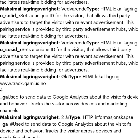
facilitates real-time bidding for advertisers.
Maksimal lagringsvarighet
: Vedvarende
Type
: HTML lokal lagring
u_sclid_r
Sets a unique ID for the visitor, that allows third party
advertisers to target the visitor with relevant advertisement. This
pairing service is provided by third party advertisement hubs, whi
facilitates real-time bidding for advertisers.
Maksimal lagringsvarighet
: Vedvarende
Type
: HTML lokal lagring
u_scsid_r
Sets a unique ID for the visitor, that allows third party
advertisers to target the visitor with relevant advertisement. This
pairing service is provided by third party advertisement hubs, whi
facilitates real-time bidding for advertisers.
Maksimal lagringsvarighet
: Økt
Type
: HTML lokal lagring
www.track.garnius.no
4
_ga
Used to send data to Google Analytics about the visitor's devi
and behavior. Tracks the visitor across devices and marketing
channels.
Maksimal lagringsvarighet
: 2 år
Type
: HTTP-informasjonskapsel
_ga_#
Used to send data to Google Analytics about the visitor's
device and behavior. Tracks the visitor across devices and
marketing channels.