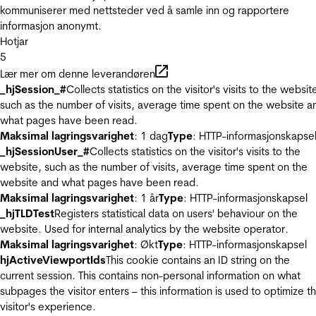
kommuniserer med nettsteder ved å samle inn og rapportere
informasjon anonymt.
Hotjar
5
Lær mer om denne leverandøren
_hjSession_#
Collects statistics on the visitor's visits to the websit
such as the number of visits, average time spent on the website a
what pages have been read.
Maksimal lagringsvarighet
: 1 dag
Type
: HTTP-informasjonskapse
_hjSessionUser_#
Collects statistics on the visitor's visits to the
website, such as the number of visits, average time spent on the
website and what pages have been read.
Maksimal lagringsvarighet
: 1 år
Type
: HTTP-informasjonskapsel
_hjTLDTest
Registers statistical data on users' behaviour on the
website. Used for internal analytics by the website operator.
Maksimal lagringsvarighet
: Økt
Type
: HTTP-informasjonskapsel
hjActiveViewportIds
This cookie contains an ID string on the
current session. This contains non-personal information on what
subpages the visitor enters – this information is used to optimize t
visitor's experience.