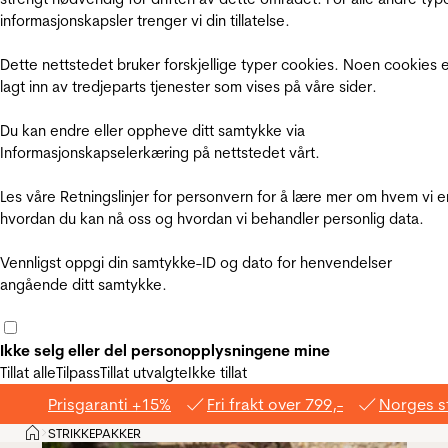
informasjonskapsler trenger vi din tillatelse.
Dette nettstedet bruker forskjellige typer cookies. Noen cookies 
lagt inn av tredjeparts tjenester som vises på våre sider.
Du kan endre eller oppheve ditt samtykke via
Informasjonskapselerkæring på nettstedet vårt.
Les våre Retningslinjer for personvern for å lære mer om hvem vi e
hvordan du kan nå oss og hvordan vi behandler personlig data.
Vennligst oppgi din samtykke-ID og dato for henvendelser
angående ditt samtykke.
Ikke selg eller del personopplysningene mine
Tillat alle
Tilpass
Tillat utvalgte
Ikke tillat
Prisgaranti +15%
Fri frakt over 799,-
Norges s
Hjem
STRIKKEPAKKER
>