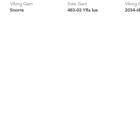
Viking Garn
Dale Garn
Viking 
Snorre
483-03 Ylfa lue
2034-6b