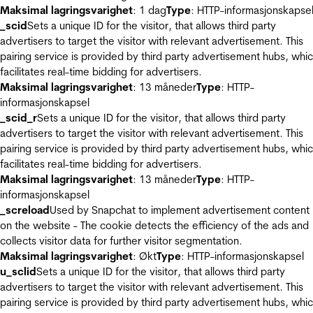
Maksimal lagringsvarighet
: 1 dag
Type
: HTTP-informasjonskapse
_scid
Sets a unique ID for the visitor, that allows third party
advertisers to target the visitor with relevant advertisement. This
pairing service is provided by third party advertisement hubs, whi
facilitates real-time bidding for advertisers.
Maksimal lagringsvarighet
: 13 måneder
Type
: HTTP-
informasjonskapsel
_scid_r
Sets a unique ID for the visitor, that allows third party
advertisers to target the visitor with relevant advertisement. This
pairing service is provided by third party advertisement hubs, whi
facilitates real-time bidding for advertisers.
Maksimal lagringsvarighet
: 13 måneder
Type
: HTTP-
informasjonskapsel
_screload
Used by Snapchat to implement advertisement content
on the website - The cookie detects the efficiency of the ads and
collects visitor data for further visitor segmentation.
Maksimal lagringsvarighet
: Økt
Type
: HTTP-informasjonskapsel
u_sclid
Sets a unique ID for the visitor, that allows third party
advertisers to target the visitor with relevant advertisement. This
pairing service is provided by third party advertisement hubs, whi