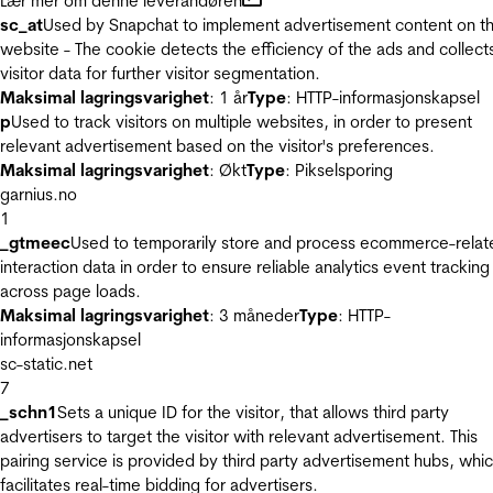
Lær mer om denne leverandøren
sc_at
Used by Snapchat to implement advertisement content on t
website - The cookie detects the efficiency of the ads and collect
visitor data for further visitor segmentation.
Maksimal lagringsvarighet
: 1 år
Type
: HTTP-informasjonskapsel
p
Used to track visitors on multiple websites, in order to present
relevant advertisement based on the visitor's preferences.
Maksimal lagringsvarighet
: Økt
Type
: Pikselsporing
garnius.no
1
_gtmeec
Used to temporarily store and process ecommerce-relat
interaction data in order to ensure reliable analytics event tracking
across page loads.
Maksimal lagringsvarighet
: 3 måneder
Type
: HTTP-
informasjonskapsel
sc-static.net
7
_schn1
Sets a unique ID for the visitor, that allows third party
advertisers to target the visitor with relevant advertisement. This
pairing service is provided by third party advertisement hubs, whi
facilitates real-time bidding for advertisers.