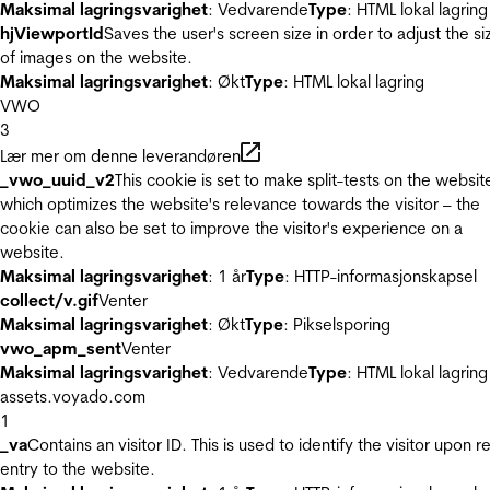
Maksimal lagringsvarighet
: Vedvarende
Type
: HTML lokal lagring
hjViewportId
Saves the user's screen size in order to adjust the si
of images on the website.
Maksimal lagringsvarighet
: Økt
Type
: HTML lokal lagring
VWO
3
Lær mer om denne leverandøren
_vwo_uuid_v2
This cookie is set to make split-tests on the websit
which optimizes the website's relevance towards the visitor – the
cookie can also be set to improve the visitor's experience on a
website.
Maksimal lagringsvarighet
: 1 år
Type
: HTTP-informasjonskapsel
collect/v.gif
Venter
Maksimal lagringsvarighet
: Økt
Type
: Pikselsporing
vwo_apm_sent
Venter
Maksimal lagringsvarighet
: Vedvarende
Type
: HTML lokal lagring
assets.voyado.com
1
_va
Contains an visitor ID. This is used to identify the visitor upon r
entry to the website.