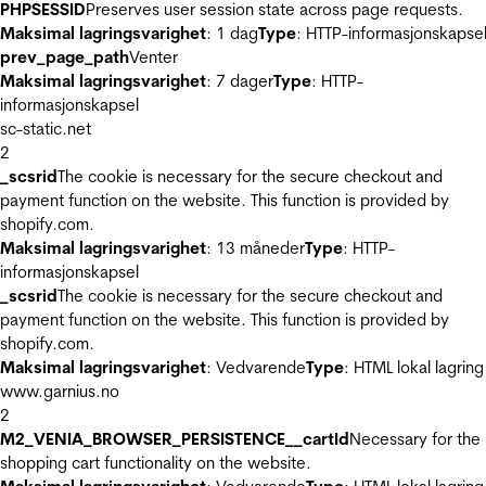
PHPSESSID
Preserves user session state across page requests.
Maksimal lagringsvarighet
: 1 dag
Type
: HTTP-informasjonskapse
prev_page_path
Venter
Maksimal lagringsvarighet
: 7 dager
Type
: HTTP-
informasjonskapsel
sc-static.net
2
_scsrid
The cookie is necessary for the secure checkout and
payment function on the website. This function is provided by
shopify.com.
Maksimal lagringsvarighet
: 13 måneder
Type
: HTTP-
informasjonskapsel
_scsrid
The cookie is necessary for the secure checkout and
payment function on the website. This function is provided by
shopify.com.
Maksimal lagringsvarighet
: Vedvarende
Type
: HTML lokal lagring
www.garnius.no
2
M2_VENIA_BROWSER_PERSISTENCE__cartId
Necessary for the
shopping cart functionality on the website.