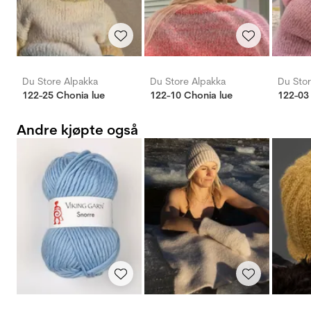
Du Store Alpakka
Du Store Alpakka
Du Stor
122-25 Chonia lue
122-10 Chonia lue
122-03
Andre kjøpte også