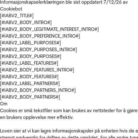
Informasjonskapselerklæringen ble sist oppdatert 7/12/26 av
Cookiebot
[#IABV2_TITLE#]
[#IABV2_BODY_INTRO#]
[#IABV2_BODY_LEGITIMATE_INTEREST_INTRO#]
[#IABV2_BODY_PREFERENCE_INTRO#]
[#IABV2_LABEL_PURPOSES#]
[#IABV2_BODY_PURPOSES_INTRO#]
[#IABV2_BODY_PURPOSES#]
[#IABV2_LABEL_FEATURES#]
[#IABV2_BODY_FEATURES_INTRO#]
[#IABV2_BODY_FEATURES#]
[#IABV2_LABEL_PARTNERS#]
[#IABV2_BODY_PARTNERS_INTRO#]
[#IABV2_BODY_PARTNERS#]
Om
Cookies er små tekstfiler som kan brukes av nettsteder for å gjøre
en brukers opplevelse mer effektiv.
Loven sier at vi kan lagre informasjonskapsler på enheten hvis de e
strengt nødvendig for driften av dette området. For alle andre typ