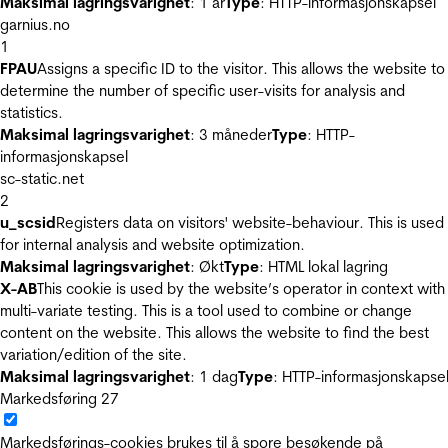
Maksimal lagringsvarighet
: 1 år
Type
: HTTP-informasjonskapsel
garnius.no
1
FPAU
Assigns a specific ID to the visitor. This allows the website to
determine the number of specific user-visits for analysis and
statistics.
Maksimal lagringsvarighet
: 3 måneder
Type
: HTTP-
informasjonskapsel
sc-static.net
2
u_scsid
Registers data on visitors' website-behaviour. This is used
for internal analysis and website optimization.
Maksimal lagringsvarighet
: Økt
Type
: HTML lokal lagring
X-AB
This cookie is used by the website’s operator in context with
multi-variate testing. This is a tool used to combine or change
content on the website. This allows the website to find the best
variation/edition of the site.
Maksimal lagringsvarighet
: 1 dag
Type
: HTTP-informasjonskapse
Markedsføring
27
Markedsførings-cookies brukes til å spore besøkende på