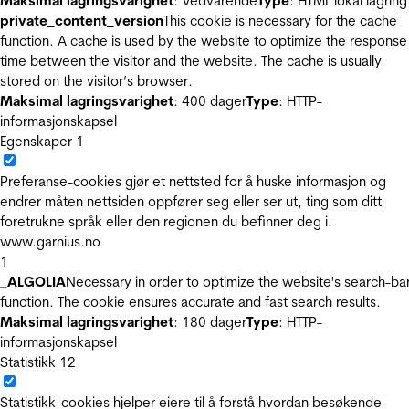
Maksimal lagringsvarighet
: Vedvarende
Type
: HTML lokal lagring
private_content_version
This cookie is necessary for the cache
function. A cache is used by the website to optimize the response
time between the visitor and the website. The cache is usually
stored on the visitor’s browser.
Maksimal lagringsvarighet
: 400 dager
Type
: HTTP-
informasjonskapsel
Egenskaper
1
Preferanse-cookies gjør et nettsted for å huske informasjon og
endrer måten nettsiden oppfører seg eller ser ut, ting som ditt
foretrukne språk eller den regionen du befinner deg i.
www.garnius.no
1
_ALGOLIA
Necessary in order to optimize the website's search-ba
function. The cookie ensures accurate and fast search results.
Maksimal lagringsvarighet
: 180 dager
Type
: HTTP-
informasjonskapsel
Statistikk
12
Statistikk-cookies hjelper eiere til å forstå hvordan besøkende