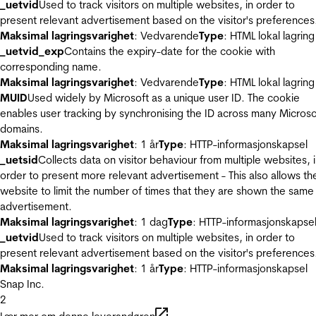
_uetvid
Used to track visitors on multiple websites, in order to
present relevant advertisement based on the visitor's preferences
Maksimal lagringsvarighet
: Vedvarende
Type
: HTML lokal lagring
_uetvid_exp
Contains the expiry-date for the cookie with
corresponding name.
Maksimal lagringsvarighet
: Vedvarende
Type
: HTML lokal lagring
MUID
Used widely by Microsoft as a unique user ID. The cookie
enables user tracking by synchronising the ID across many Microso
domains.
Maksimal lagringsvarighet
: 1 år
Type
: HTTP-informasjonskapsel
_uetsid
Collects data on visitor behaviour from multiple websites, 
order to present more relevant advertisement - This also allows th
website to limit the number of times that they are shown the same
advertisement.
Maksimal lagringsvarighet
: 1 dag
Type
: HTTP-informasjonskapse
_uetvid
Used to track visitors on multiple websites, in order to
present relevant advertisement based on the visitor's preferences
Maksimal lagringsvarighet
: 1 år
Type
: HTTP-informasjonskapsel
Snap Inc.
2