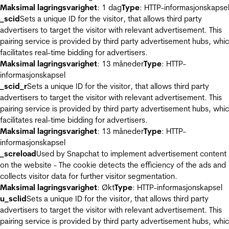
Maksimal lagringsvarighet
: 1 dag
Type
: HTTP-informasjonskapse
_scid
Sets a unique ID for the visitor, that allows third party
advertisers to target the visitor with relevant advertisement. This
pairing service is provided by third party advertisement hubs, whi
facilitates real-time bidding for advertisers.
Maksimal lagringsvarighet
: 13 måneder
Type
: HTTP-
informasjonskapsel
_scid_r
Sets a unique ID for the visitor, that allows third party
advertisers to target the visitor with relevant advertisement. This
pairing service is provided by third party advertisement hubs, whi
facilitates real-time bidding for advertisers.
Maksimal lagringsvarighet
: 13 måneder
Type
: HTTP-
informasjonskapsel
_screload
Used by Snapchat to implement advertisement content
on the website - The cookie detects the efficiency of the ads and
collects visitor data for further visitor segmentation.
Maksimal lagringsvarighet
: Økt
Type
: HTTP-informasjonskapsel
u_sclid
Sets a unique ID for the visitor, that allows third party
advertisers to target the visitor with relevant advertisement. This
pairing service is provided by third party advertisement hubs, whi