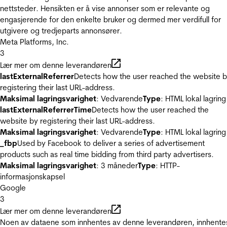
nettsteder. Hensikten er å vise annonser som er relevante og
engasjerende for den enkelte bruker og dermed mer verdifull for
utgivere og tredjeparts annonsører.
Meta Platforms, Inc.
3
Lær mer om denne leverandøren
lastExternalReferrer
Detects how the user reached the website 
registering their last URL-address.
Maksimal lagringsvarighet
: Vedvarende
Type
: HTML lokal lagring
lastExternalReferrerTime
Detects how the user reached the
website by registering their last URL-address.
Maksimal lagringsvarighet
: Vedvarende
Type
: HTML lokal lagring
_fbp
Used by Facebook to deliver a series of advertisement
products such as real time bidding from third party advertisers.
Maksimal lagringsvarighet
: 3 måneder
Type
: HTTP-
informasjonskapsel
Google
3
Lær mer om denne leverandøren
Noen av dataene som innhentes av denne leverandøren, innhente