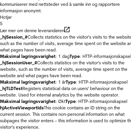
kommuniserer med nettsteder ved å samle inn og rapportere
informasjon anonymt.
Hotjar
5
Lær mer om denne leverandøren
_hjSession_#
Collects statistics on the visitor's visits to the websit
such as the number of visits, average time spent on the website a
what pages have been read.
Maksimal lagringsvarighet
: 1 dag
Type
: HTTP-informasjonskapse
_hjSessionUser_#
Collects statistics on the visitor's visits to the
website, such as the number of visits, average time spent on the
website and what pages have been read.
Maksimal lagringsvarighet
: 1 år
Type
: HTTP-informasjonskapsel
_hjTLDTest
Registers statistical data on users' behaviour on the
website. Used for internal analytics by the website operator.
Maksimal lagringsvarighet
: Økt
Type
: HTTP-informasjonskapsel
hjActiveViewportIds
This cookie contains an ID string on the
current session. This contains non-personal information on what
subpages the visitor enters – this information is used to optimize t
visitor's experience.