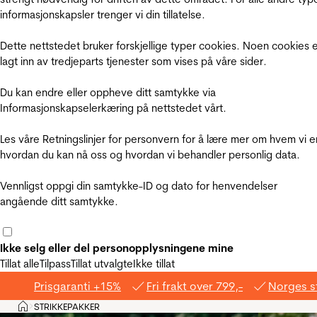
informasjonskapsler trenger vi din tillatelse.
Dette nettstedet bruker forskjellige typer cookies. Noen cookies 
lagt inn av tredjeparts tjenester som vises på våre sider.
Du kan endre eller oppheve ditt samtykke via
Informasjonskapselerkæring på nettstedet vårt.
Les våre Retningslinjer for personvern for å lære mer om hvem vi e
hvordan du kan nå oss og hvordan vi behandler personlig data.
Vennligst oppgi din samtykke-ID og dato for henvendelser
angående ditt samtykke.
Ikke selg eller del personopplysningene mine
Tillat alle
Tilpass
Tillat utvalgte
Ikke tillat
Prisgaranti +15%
Fri frakt over 799,-
Norges s
Hjem
STRIKKEPAKKER
>