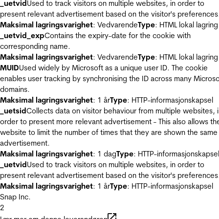
_uetvid
Used to track visitors on multiple websites, in order to
present relevant advertisement based on the visitor's preferences
Maksimal lagringsvarighet
: Vedvarende
Type
: HTML lokal lagring
_uetvid_exp
Contains the expiry-date for the cookie with
corresponding name.
Maksimal lagringsvarighet
: Vedvarende
Type
: HTML lokal lagring
MUID
Used widely by Microsoft as a unique user ID. The cookie
enables user tracking by synchronising the ID across many Microso
domains.
Maksimal lagringsvarighet
: 1 år
Type
: HTTP-informasjonskapsel
_uetsid
Collects data on visitor behaviour from multiple websites, 
order to present more relevant advertisement - This also allows th
website to limit the number of times that they are shown the same
advertisement.
Maksimal lagringsvarighet
: 1 dag
Type
: HTTP-informasjonskapse
_uetvid
Used to track visitors on multiple websites, in order to
present relevant advertisement based on the visitor's preferences
Maksimal lagringsvarighet
: 1 år
Type
: HTTP-informasjonskapsel
Snap Inc.
2