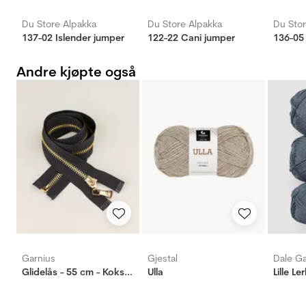
Du Store Alpakka
Du Store Alpakka
Du Stor
137-02 Islender jumper
122-22 Cani jumper
136-05
Andre kjøpte også
Garnius
Gjestal
Dale G
Glidelås - 55 cm - Koksgrå
Ulla
Lille Le