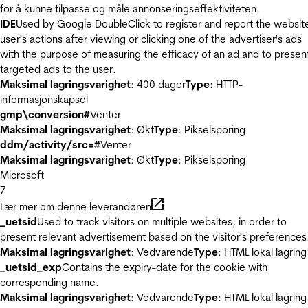
for å kunne tilpasse og måle annonseringseffektiviteten.
IDE
Used by Google DoubleClick to register and report the websit
user's actions after viewing or clicking one of the advertiser's ads
with the purpose of measuring the efficacy of an ad and to presen
targeted ads to the user.
Maksimal lagringsvarighet
: 400 dager
Type
: HTTP-
informasjonskapsel
gmp\conversion#
Venter
Maksimal lagringsvarighet
: Økt
Type
: Pikselsporing
ddm/activity/src=#
Venter
Maksimal lagringsvarighet
: Økt
Type
: Pikselsporing
Microsoft
7
Lær mer om denne leverandøren
_uetsid
Used to track visitors on multiple websites, in order to
present relevant advertisement based on the visitor's preferences
Maksimal lagringsvarighet
: Vedvarende
Type
: HTML lokal lagring
_uetsid_exp
Contains the expiry-date for the cookie with
corresponding name.
Maksimal lagringsvarighet
: Vedvarende
Type
: HTML lokal lagring