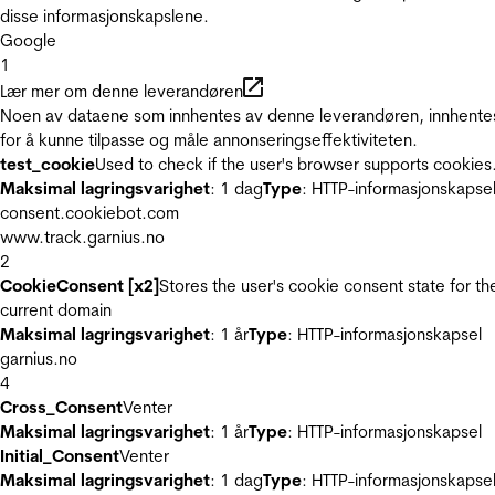
disse informasjonskapslene.
Google
1
Lær mer om denne leverandøren
Noen av dataene som innhentes av denne leverandøren, innhente
for å kunne tilpasse og måle annonseringseffektiviteten.
test_cookie
Used to check if the user's browser supports cookies
Maksimal lagringsvarighet
: 1 dag
Type
: HTTP-informasjonskapse
consent.cookiebot.com
www.track.garnius.no
2
CookieConsent [x2]
Stores the user's cookie consent state for th
current domain
Maksimal lagringsvarighet
: 1 år
Type
: HTTP-informasjonskapsel
garnius.no
4
Cross_Consent
Venter
Maksimal lagringsvarighet
: 1 år
Type
: HTTP-informasjonskapsel
Initial_Consent
Venter
Maksimal lagringsvarighet
: 1 dag
Type
: HTTP-informasjonskapse