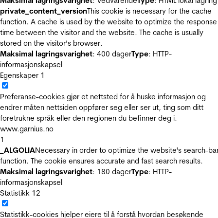
Maksimal lagringsvarighet
: Vedvarende
Type
: HTML lokal lagring
private_content_version
This cookie is necessary for the cache
function. A cache is used by the website to optimize the response
time between the visitor and the website. The cache is usually
stored on the visitor’s browser.
Maksimal lagringsvarighet
: 400 dager
Type
: HTTP-
informasjonskapsel
Egenskaper
1
Preferanse-cookies gjør et nettsted for å huske informasjon og
endrer måten nettsiden oppfører seg eller ser ut, ting som ditt
foretrukne språk eller den regionen du befinner deg i.
www.garnius.no
1
_ALGOLIA
Necessary in order to optimize the website's search-ba
function. The cookie ensures accurate and fast search results.
Maksimal lagringsvarighet
: 180 dager
Type
: HTTP-
informasjonskapsel
Statistikk
12
Statistikk-cookies hjelper eiere til å forstå hvordan besøkende