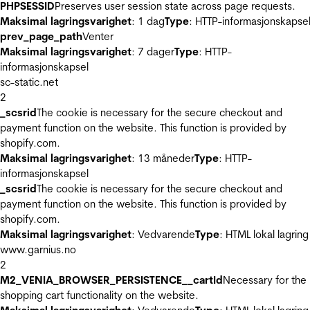
PHPSESSID
Preserves user session state across page requests.
Maksimal lagringsvarighet
: 1 dag
Type
: HTTP-informasjonskapse
prev_page_path
Venter
Maksimal lagringsvarighet
: 7 dager
Type
: HTTP-
informasjonskapsel
sc-static.net
2
_scsrid
The cookie is necessary for the secure checkout and
payment function on the website. This function is provided by
shopify.com.
Maksimal lagringsvarighet
: 13 måneder
Type
: HTTP-
informasjonskapsel
_scsrid
The cookie is necessary for the secure checkout and
payment function on the website. This function is provided by
shopify.com.
Maksimal lagringsvarighet
: Vedvarende
Type
: HTML lokal lagring
www.garnius.no
2
M2_VENIA_BROWSER_PERSISTENCE__cartId
Necessary for the
shopping cart functionality on the website.