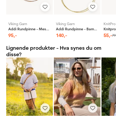
Viking Garn
Viking Garn
KnitPro
Addi Rundpinne - Messing
Addi Rundpinne - Bambus
95
,-
140
,-
55
,-
79
Lignende produkter - Hva synes du om
disse?