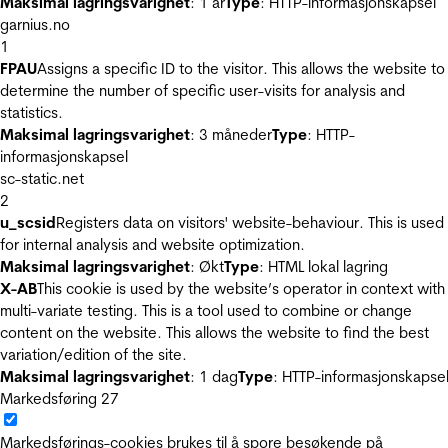
Maksimal lagringsvarighet
: 1 år
Type
: HTTP-informasjonskapsel
garnius.no
1
FPAU
Assigns a specific ID to the visitor. This allows the website to
determine the number of specific user-visits for analysis and
statistics.
Maksimal lagringsvarighet
: 3 måneder
Type
: HTTP-
informasjonskapsel
sc-static.net
2
u_scsid
Registers data on visitors' website-behaviour. This is used
for internal analysis and website optimization.
Maksimal lagringsvarighet
: Økt
Type
: HTML lokal lagring
X-AB
This cookie is used by the website’s operator in context with
multi-variate testing. This is a tool used to combine or change
content on the website. This allows the website to find the best
variation/edition of the site.
Maksimal lagringsvarighet
: 1 dag
Type
: HTTP-informasjonskapse
Markedsføring
27
Markedsførings-cookies brukes til å spore besøkende på