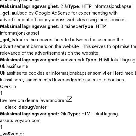
Maksimal lagringsvarighet
: 2 år
Type
: HTTP-informasjonskapsel
_gcl_au
Used by Google AdSense for experimenting with
advertisement efficiency across websites using their services.
Maksimal lagringsvarighet
: 3 måneder
Type
: HTTP-
informasjonskapsel
_gcl_ls
Tracks the conversion rate between the user and the
advertisement banners on the website - This serves to optimise th
relevance of the advertisements on the website.
Maksimal lagringsvarighet
: Vedvarende
Type
: HTML lokal lagring
Uklassifisert
8
Uklassifiserte cookies er informasjonskapsler som vi er i ferd med 
klassifisere, sammen med leverandørene av enkelte cookies.
Clerk.io
1
Lær mer om denne leverandøren
__clerk_debug
Venter
Maksimal lagringsvarighet
: Økt
Type
: HTML lokal lagring
assets.voyado.com
1
_vaS
Venter