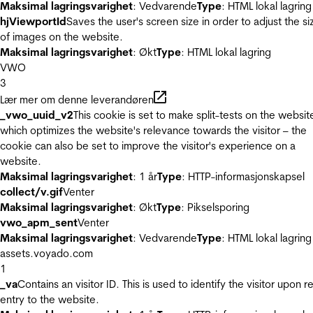
Maksimal lagringsvarighet
: Vedvarende
Type
: HTML lokal lagring
hjViewportId
Saves the user's screen size in order to adjust the si
of images on the website.
Maksimal lagringsvarighet
: Økt
Type
: HTML lokal lagring
VWO
3
Lær mer om denne leverandøren
_vwo_uuid_v2
This cookie is set to make split-tests on the websit
which optimizes the website's relevance towards the visitor – the
cookie can also be set to improve the visitor's experience on a
website.
Maksimal lagringsvarighet
: 1 år
Type
: HTTP-informasjonskapsel
collect/v.gif
Venter
Maksimal lagringsvarighet
: Økt
Type
: Pikselsporing
vwo_apm_sent
Venter
Maksimal lagringsvarighet
: Vedvarende
Type
: HTML lokal lagring
assets.voyado.com
1
_va
Contains an visitor ID. This is used to identify the visitor upon r
entry to the website.