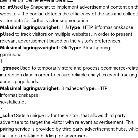
Lær mer om denne leverandøren
sc_at
Used by Snapchat to implement advertisement content on t
website - The cookie detects the efficiency of the ads and collect
visitor data for further visitor segmentation.
Maksimal lagringsvarighet
: 1 år
Type
: HTTP-informasjonskapsel
p
Used to track visitors on multiple websites, in order to present
relevant advertisement based on the visitor's preferences.
Maksimal lagringsvarighet
: Økt
Type
: Pikselsporing
garnius.no
1
_gtmeec
Used to temporarily store and process ecommerce-relat
interaction data in order to ensure reliable analytics event tracking
across page loads.
Maksimal lagringsvarighet
: 3 måneder
Type
: HTTP-
informasjonskapsel
sc-static.net
7
_schn1
Sets a unique ID for the visitor, that allows third party
advertisers to target the visitor with relevant advertisement. This
pairing service is provided by third party advertisement hubs, whi
facilitates real-time bidding for advertisers.