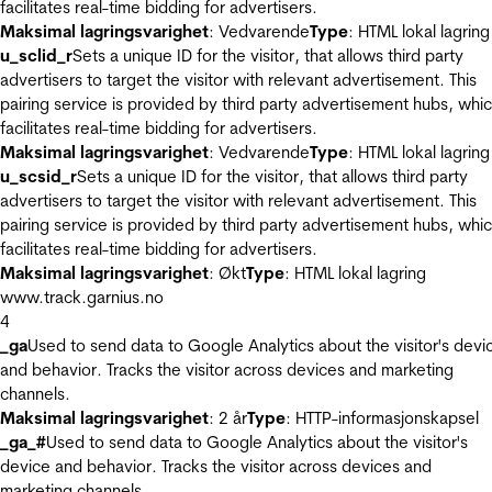
facilitates real-time bidding for advertisers.
Maksimal lagringsvarighet
: Vedvarende
Type
: HTML lokal lagring
u_sclid_r
Sets a unique ID for the visitor, that allows third party
advertisers to target the visitor with relevant advertisement. This
pairing service is provided by third party advertisement hubs, whi
facilitates real-time bidding for advertisers.
Maksimal lagringsvarighet
: Vedvarende
Type
: HTML lokal lagring
u_scsid_r
Sets a unique ID for the visitor, that allows third party
advertisers to target the visitor with relevant advertisement. This
pairing service is provided by third party advertisement hubs, whi
facilitates real-time bidding for advertisers.
Maksimal lagringsvarighet
: Økt
Type
: HTML lokal lagring
www.track.garnius.no
4
_ga
Used to send data to Google Analytics about the visitor's devi
and behavior. Tracks the visitor across devices and marketing
channels.
Maksimal lagringsvarighet
: 2 år
Type
: HTTP-informasjonskapsel
_ga_#
Used to send data to Google Analytics about the visitor's
device and behavior. Tracks the visitor across devices and
marketing channels.