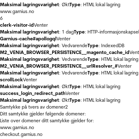
Maksimal lagringsvarighet
: Økt
Type
: HTML lokal lagring
www.garnius.no
6
clerk-visitor-id
Venter
Maksimal lagringsvarighet
: 1 dag
Type
: HTTP-informasjonskapse
Garnius-cache#apollogql
Venter
Maksimal lagringsvarighet
: Vedvarende
Type
: IndexedDB
M2_VENIA_BROWSER_PERSISTENCE__magento_cache_id
Vent
Maksimal lagringsvarighet
: Vedvarende
Type
: HTML lokal lagring
M2_VENIA_BROWSER_PERSISTENCE__urlResolver_#
Venter
Maksimal lagringsvarighet
: Vedvarende
Type
: HTML lokal lagring
scrollLock
Venter
Maksimal lagringsvarighet
: Økt
Type
: HTML lokal lagring
success_login_redirect_path
Venter
Maksimal lagringsvarighet
: Økt
Type
: HTML lokal lagring
Samtykke på tvers av domener
2
Ditt samtykke gjelder følgende domener:
Liste over domener ditt samtykke gjelder for:
www.garnius.no
checkout.garnius.no