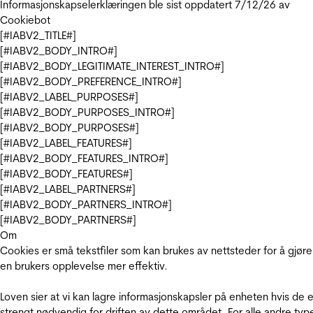
Informasjonskapselerklæringen ble sist oppdatert 7/12/26 av
Cookiebot
[#IABV2_TITLE#]
[#IABV2_BODY_INTRO#]
[#IABV2_BODY_LEGITIMATE_INTEREST_INTRO#]
[#IABV2_BODY_PREFERENCE_INTRO#]
[#IABV2_LABEL_PURPOSES#]
[#IABV2_BODY_PURPOSES_INTRO#]
[#IABV2_BODY_PURPOSES#]
[#IABV2_LABEL_FEATURES#]
[#IABV2_BODY_FEATURES_INTRO#]
[#IABV2_BODY_FEATURES#]
[#IABV2_LABEL_PARTNERS#]
[#IABV2_BODY_PARTNERS_INTRO#]
[#IABV2_BODY_PARTNERS#]
Om
Cookies er små tekstfiler som kan brukes av nettsteder for å gjøre
en brukers opplevelse mer effektiv.
Loven sier at vi kan lagre informasjonskapsler på enheten hvis de e
strengt nødvendig for driften av dette området. For alle andre typ