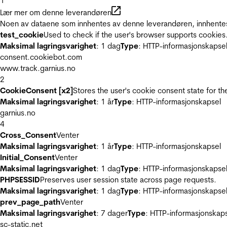
1
Lær mer om denne leverandøren
Noen av dataene som innhentes av denne leverandøren, innhentes 
test_cookie
Used to check if the user's browser supports cookies
Maksimal lagringsvarighet
: 1 dag
Type
: HTTP-informasjonskapse
consent.cookiebot.com
www.track.garnius.no
2
CookieConsent [x2]
Stores the user's cookie consent state for t
Maksimal lagringsvarighet
: 1 år
Type
: HTTP-informasjonskapsel
garnius.no
4
Cross_Consent
Venter
Maksimal lagringsvarighet
: 1 år
Type
: HTTP-informasjonskapsel
Initial_Consent
Venter
Maksimal lagringsvarighet
: 1 dag
Type
: HTTP-informasjonskapse
PHPSESSID
Preserves user session state across page requests.
Maksimal lagringsvarighet
: 1 dag
Type
: HTTP-informasjonskapse
prev_page_path
Venter
Maksimal lagringsvarighet
: 7 dager
Type
: HTTP-informasjonskap
sc-static.net