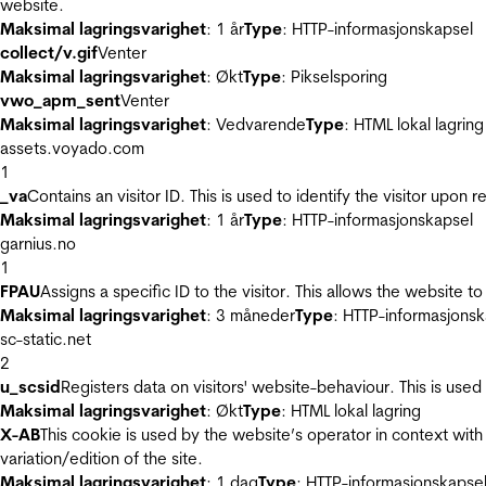
website.
Maksimal lagringsvarighet
: 1 år
Type
: HTTP-informasjonskapsel
collect/v.gif
Venter
Maksimal lagringsvarighet
: Økt
Type
: Pikselsporing
vwo_apm_sent
Venter
Maksimal lagringsvarighet
: Vedvarende
Type
: HTML lokal lagring
assets.voyado.com
1
_va
Contains an visitor ID. This is used to identify the visitor upon 
Maksimal lagringsvarighet
: 1 år
Type
: HTTP-informasjonskapsel
garnius.no
1
FPAU
Assigns a specific ID to the visitor. This allows the website to
Maksimal lagringsvarighet
: 3 måneder
Type
: HTTP-informasjonsk
sc-static.net
2
u_scsid
Registers data on visitors' website-behaviour. This is used 
Maksimal lagringsvarighet
: Økt
Type
: HTML lokal lagring
X-AB
This cookie is used by the website’s operator in context with 
variation/edition of the site.
Maksimal lagringsvarighet
: 1 dag
Type
: HTTP-informasjonskapse