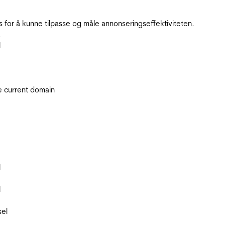
for å kunne tilpasse og måle annonseringseffektiviteten.
.
l
he current domain
l
l
sel