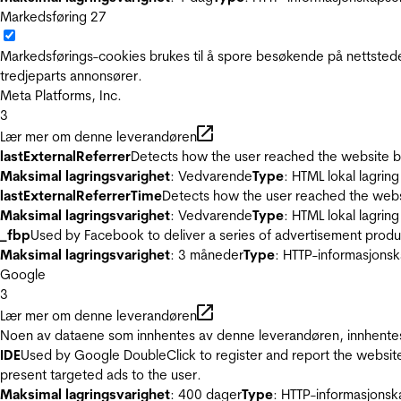
Markedsføring
27
Markedsførings-cookies brukes til å spore besøkende på nettstede
tredjeparts annonsører.
Meta Platforms, Inc.
3
Lær mer om denne leverandøren
lastExternalReferrer
Detects how the user reached the website by 
Maksimal lagringsvarighet
: Vedvarende
Type
: HTML lokal lagring
lastExternalReferrerTime
Detects how the user reached the websi
Maksimal lagringsvarighet
: Vedvarende
Type
: HTML lokal lagring
_fbp
Used by Facebook to deliver a series of advertisement product
Maksimal lagringsvarighet
: 3 måneder
Type
: HTTP-informasjonsk
Google
3
Lær mer om denne leverandøren
Noen av dataene som innhentes av denne leverandøren, innhentes 
IDE
Used by Google DoubleClick to register and report the website u
present targeted ads to the user.
Maksimal lagringsvarighet
: 400 dager
Type
: HTTP-informasjonsk