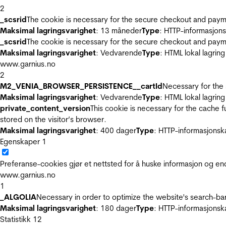
2
_scsrid
The cookie is necessary for the secure checkout and payme
Maksimal lagringsvarighet
: 13 måneder
Type
: HTTP-informasjon
_scsrid
The cookie is necessary for the secure checkout and payme
Maksimal lagringsvarighet
: Vedvarende
Type
: HTML lokal lagring
www.garnius.no
2
M2_VENIA_BROWSER_PERSISTENCE__cartId
Necessary for the 
Maksimal lagringsvarighet
: Vedvarende
Type
: HTML lokal lagring
private_content_version
This cookie is necessary for the cache 
stored on the visitor’s browser.
Maksimal lagringsvarighet
: 400 dager
Type
: HTTP-informasjonsk
Egenskaper
1
Preferanse-cookies gjør et nettsted for å huske informasjon og end
www.garnius.no
1
_ALGOLIA
Necessary in order to optimize the website's search-bar
Maksimal lagringsvarighet
: 180 dager
Type
: HTTP-informasjonsk
Statistikk
12