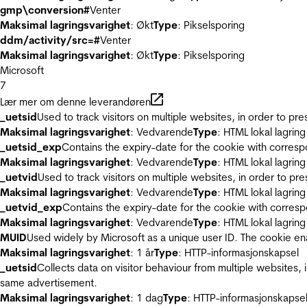
gmp\conversion#
Venter
Maksimal lagringsvarighet
: Økt
Type
: Pikselsporing
ddm/activity/src=#
Venter
Maksimal lagringsvarighet
: Økt
Type
: Pikselsporing
Microsoft
7
Lær mer om denne leverandøren
_uetsid
Used to track visitors on multiple websites, in order to pr
Maksimal lagringsvarighet
: Vedvarende
Type
: HTML lokal lagring
_uetsid_exp
Contains the expiry-date for the cookie with corres
Maksimal lagringsvarighet
: Vedvarende
Type
: HTML lokal lagring
_uetvid
Used to track visitors on multiple websites, in order to pr
Maksimal lagringsvarighet
: Vedvarende
Type
: HTML lokal lagring
_uetvid_exp
Contains the expiry-date for the cookie with corres
Maksimal lagringsvarighet
: Vedvarende
Type
: HTML lokal lagring
MUID
Used widely by Microsoft as a unique user ID. The cookie en
Maksimal lagringsvarighet
: 1 år
Type
: HTTP-informasjonskapsel
_uetsid
Collects data on visitor behaviour from multiple websites, 
same advertisement.
Maksimal lagringsvarighet
: 1 dag
Type
: HTTP-informasjonskapse