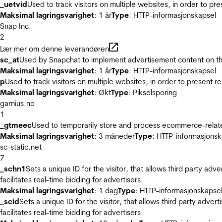
_uetvid
Used to track visitors on multiple websites, in order to pr
Maksimal lagringsvarighet
: 1 år
Type
: HTTP-informasjonskapsel
Snap Inc.
2
Lær mer om denne leverandøren
sc_at
Used by Snapchat to implement advertisement content on the w
Maksimal lagringsvarighet
: 1 år
Type
: HTTP-informasjonskapsel
p
Used to track visitors on multiple websites, in order to present 
Maksimal lagringsvarighet
: Økt
Type
: Pikselsporing
garnius.no
1
_gtmeec
Used to temporarily store and process ecommerce-related 
Maksimal lagringsvarighet
: 3 måneder
Type
: HTTP-informasjonsk
sc-static.net
7
_schn1
Sets a unique ID for the visitor, that allows third party adv
facilitates real-time bidding for advertisers.
Maksimal lagringsvarighet
: 1 dag
Type
: HTTP-informasjonskapse
_scid
Sets a unique ID for the visitor, that allows third party adver
facilitates real-time bidding for advertisers.