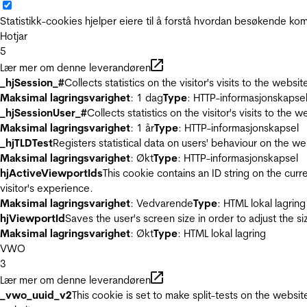
Statistikk-cookies hjelper eiere til å forstå hvordan besøkende 
Hotjar
5
Lær mer om denne leverandøren
_hjSession_#
Collects statistics on the visitor's visits to the we
Maksimal lagringsvarighet
: 1 dag
Type
: HTTP-informasjonskapse
_hjSessionUser_#
Collects statistics on the visitor's visits to t
Maksimal lagringsvarighet
: 1 år
Type
: HTTP-informasjonskapsel
_hjTLDTest
Registers statistical data on users' behaviour on the we
Maksimal lagringsvarighet
: Økt
Type
: HTTP-informasjonskapsel
hjActiveViewportIds
This cookie contains an ID string on the curr
visitor's experience.
Maksimal lagringsvarighet
: Vedvarende
Type
: HTML lokal lagring
hjViewportId
Saves the user's screen size in order to adjust the s
Maksimal lagringsvarighet
: Økt
Type
: HTML lokal lagring
VWO
3
Lær mer om denne leverandøren
_vwo_uuid_v2
This cookie is set to make split-tests on the websi