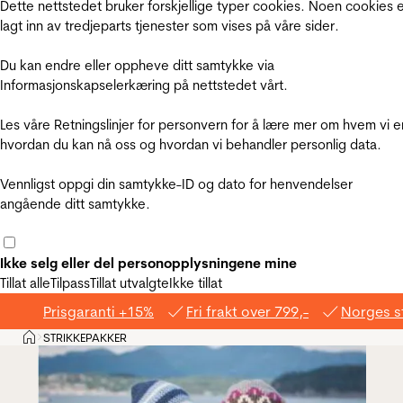
Dette nettstedet bruker forskjellige typer cookies. Noen cookies 
lagt inn av tredjeparts tjenester som vises på våre sider.
Du kan endre eller oppheve ditt samtykke via
Informasjonskapselerkæring på nettstedet vårt.
Les våre Retningslinjer for personvern for å lære mer om hvem vi e
hvordan du kan nå oss og hvordan vi behandler personlig data.
Vennligst oppgi din samtykke-ID og dato for henvendelser
angående ditt samtykke.
Ikke selg eller del personopplysningene mine
Tillat alle
Tilpass
Tillat utvalgte
Ikke tillat
Prisgaranti +15%
Fri frakt over 799,-
Norges s
Hjem
STRIKKEPAKKER
>