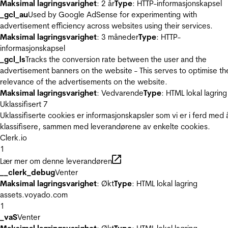
Maksimal lagringsvarighet
: 2 år
Type
: HTTP-informasjonskapsel
_gcl_au
Used by Google AdSense for experimenting with
advertisement efficiency across websites using their services.
Maksimal lagringsvarighet
: 3 måneder
Type
: HTTP-
informasjonskapsel
_gcl_ls
Tracks the conversion rate between the user and the
advertisement banners on the website - This serves to optimise th
relevance of the advertisements on the website.
Maksimal lagringsvarighet
: Vedvarende
Type
: HTML lokal lagring
Uklassifisert
7
Uklassifiserte cookies er informasjonskapsler som vi er i ferd med 
klassifisere, sammen med leverandørene av enkelte cookies.
Clerk.io
1
Lær mer om denne leverandøren
__clerk_debug
Venter
Maksimal lagringsvarighet
: Økt
Type
: HTML lokal lagring
assets.voyado.com
1
_vaS
Venter