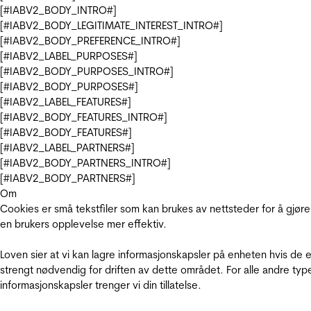
[#IABV2_BODY_INTRO#]
[#IABV2_BODY_LEGITIMATE_INTEREST_INTRO#]
[#IABV2_BODY_PREFERENCE_INTRO#]
[#IABV2_LABEL_PURPOSES#]
[#IABV2_BODY_PURPOSES_INTRO#]
[#IABV2_BODY_PURPOSES#]
[#IABV2_LABEL_FEATURES#]
[#IABV2_BODY_FEATURES_INTRO#]
[#IABV2_BODY_FEATURES#]
[#IABV2_LABEL_PARTNERS#]
[#IABV2_BODY_PARTNERS_INTRO#]
[#IABV2_BODY_PARTNERS#]
Om
Cookies er små tekstfiler som kan brukes av nettsteder for å gjøre
en brukers opplevelse mer effektiv.
Loven sier at vi kan lagre informasjonskapsler på enheten hvis de e
strengt nødvendig for driften av dette området. For alle andre typ
informasjonskapsler trenger vi din tillatelse.