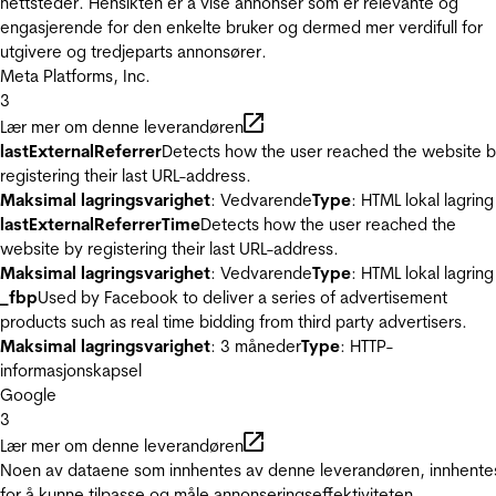
nettsteder. Hensikten er å vise annonser som er relevante og
engasjerende for den enkelte bruker og dermed mer verdifull for
utgivere og tredjeparts annonsører.
Meta Platforms, Inc.
3
Lær mer om denne leverandøren
lastExternalReferrer
Detects how the user reached the website 
registering their last URL-address.
Maksimal lagringsvarighet
: Vedvarende
Type
: HTML lokal lagring
lastExternalReferrerTime
Detects how the user reached the
website by registering their last URL-address.
Maksimal lagringsvarighet
: Vedvarende
Type
: HTML lokal lagring
_fbp
Used by Facebook to deliver a series of advertisement
products such as real time bidding from third party advertisers.
Maksimal lagringsvarighet
: 3 måneder
Type
: HTTP-
informasjonskapsel
Google
3
Lær mer om denne leverandøren
Noen av dataene som innhentes av denne leverandøren, innhente
for å kunne tilpasse og måle annonseringseffektiviteten.