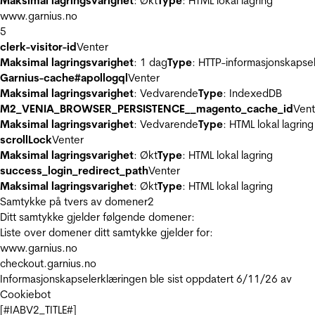
Maksimal lagringsvarighet
: Økt
Type
: HTML lokal lagring
www.garnius.no
5
clerk-visitor-id
Venter
Maksimal lagringsvarighet
: 1 dag
Type
: HTTP-informasjonskapse
Garnius-cache#apollogql
Venter
Maksimal lagringsvarighet
: Vedvarende
Type
: IndexedDB
M2_VENIA_BROWSER_PERSISTENCE__magento_cache_id
Vent
Maksimal lagringsvarighet
: Vedvarende
Type
: HTML lokal lagring
scrollLock
Venter
Maksimal lagringsvarighet
: Økt
Type
: HTML lokal lagring
success_login_redirect_path
Venter
Maksimal lagringsvarighet
: Økt
Type
: HTML lokal lagring
Samtykke på tvers av domener
2
Ditt samtykke gjelder følgende domener:
Liste over domener ditt samtykke gjelder for:
www.garnius.no
checkout.garnius.no
Informasjonskapselerklæringen ble sist oppdatert 6/11/26 av
Cookiebot
[#IABV2_TITLE#]