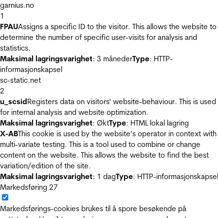
garnius.no
1
FPAU
Assigns a specific ID to the visitor. This allows the website to
determine the number of specific user-visits for analysis and
statistics.
Maksimal lagringsvarighet
: 3 måneder
Type
: HTTP-
informasjonskapsel
sc-static.net
2
u_scsid
Registers data on visitors' website-behaviour. This is used
for internal analysis and website optimization.
Maksimal lagringsvarighet
: Økt
Type
: HTML lokal lagring
X-AB
This cookie is used by the website’s operator in context with
multi-variate testing. This is a tool used to combine or change
content on the website. This allows the website to find the best
variation/edition of the site.
Maksimal lagringsvarighet
: 1 dag
Type
: HTTP-informasjonskapse
Markedsføring
27
Markedsførings-cookies brukes til å spore besøkende på