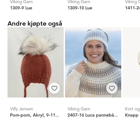
Viking Garn
Viking Garn
Viking 
1309-9 Lue
1309-10 Lue
1411-2
Andre kjøpte også
Villy Jensen
Viking Garn
Kort o
Pom-pom, Akryl, 9-11cm, Hvit/Svart
2407-16 Luca pannebånd
Knapp