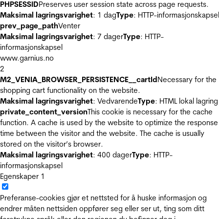
PHPSESSID
Preserves user session state across page requests.
Maksimal lagringsvarighet
: 1 dag
Type
: HTTP-informasjonskapse
prev_page_path
Venter
Maksimal lagringsvarighet
: 7 dager
Type
: HTTP-
informasjonskapsel
www.garnius.no
2
M2_VENIA_BROWSER_PERSISTENCE__cartId
Necessary for the
shopping cart functionality on the website.
Maksimal lagringsvarighet
: Vedvarende
Type
: HTML lokal lagring
private_content_version
This cookie is necessary for the cache
function. A cache is used by the website to optimize the response
time between the visitor and the website. The cache is usually
stored on the visitor’s browser.
Maksimal lagringsvarighet
: 400 dager
Type
: HTTP-
informasjonskapsel
Egenskaper
1
Preferanse-cookies gjør et nettsted for å huske informasjon og
endrer måten nettsiden oppfører seg eller ser ut, ting som ditt