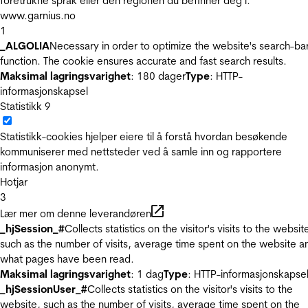
foretrukne språk eller den regionen du befinner deg i.
www.garnius.no
1
_ALGOLIA
Necessary in order to optimize the website's search-ba
function. The cookie ensures accurate and fast search results.
Maksimal lagringsvarighet
: 180 dager
Type
: HTTP-
informasjonskapsel
Statistikk
9
Statistikk-cookies hjelper eiere til å forstå hvordan besøkende
kommuniserer med nettsteder ved å samle inn og rapportere
informasjon anonymt.
Hotjar
3
Lær mer om denne leverandøren
_hjSession_#
Collects statistics on the visitor's visits to the websit
such as the number of visits, average time spent on the website a
what pages have been read.
Maksimal lagringsvarighet
: 1 dag
Type
: HTTP-informasjonskapse
_hjSessionUser_#
Collects statistics on the visitor's visits to the
website, such as the number of visits, average time spent on the