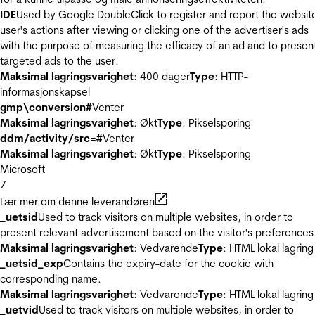
IDE
Used by Google DoubleClick to register and report the websit
user's actions after viewing or clicking one of the advertiser's ads
with the purpose of measuring the efficacy of an ad and to presen
targeted ads to the user.
Maksimal lagringsvarighet
: 400 dager
Type
: HTTP-
informasjonskapsel
gmp\conversion#
Venter
Maksimal lagringsvarighet
: Økt
Type
: Pikselsporing
ddm/activity/src=#
Venter
Maksimal lagringsvarighet
: Økt
Type
: Pikselsporing
Microsoft
7
Lær mer om denne leverandøren
_uetsid
Used to track visitors on multiple websites, in order to
present relevant advertisement based on the visitor's preferences
Maksimal lagringsvarighet
: Vedvarende
Type
: HTML lokal lagring
_uetsid_exp
Contains the expiry-date for the cookie with
corresponding name.
Maksimal lagringsvarighet
: Vedvarende
Type
: HTML lokal lagring
_uetvid
Used to track visitors on multiple websites, in order to