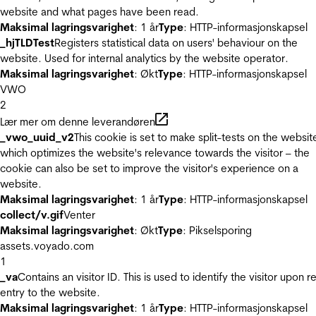
website and what pages have been read.
Maksimal lagringsvarighet
: 1 år
Type
: HTTP-informasjonskapsel
_hjTLDTest
Registers statistical data on users' behaviour on the
website. Used for internal analytics by the website operator.
Maksimal lagringsvarighet
: Økt
Type
: HTTP-informasjonskapsel
VWO
2
Lær mer om denne leverandøren
_vwo_uuid_v2
This cookie is set to make split-tests on the websit
which optimizes the website's relevance towards the visitor – the
cookie can also be set to improve the visitor's experience on a
website.
Maksimal lagringsvarighet
: 1 år
Type
: HTTP-informasjonskapsel
collect/v.gif
Venter
Maksimal lagringsvarighet
: Økt
Type
: Pikselsporing
assets.voyado.com
1
_va
Contains an visitor ID. This is used to identify the visitor upon r
entry to the website.
Maksimal lagringsvarighet
: 1 år
Type
: HTTP-informasjonskapsel