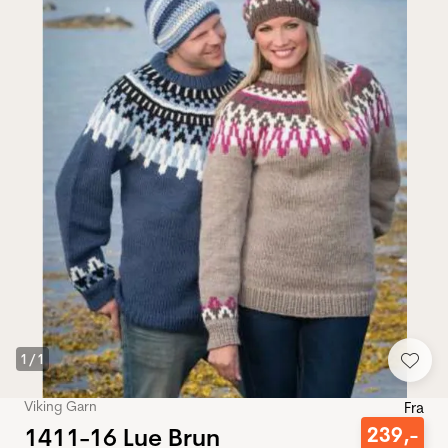
1
/
1
Viking Garn
Fra
1411-16 Lue Brun
239
,-