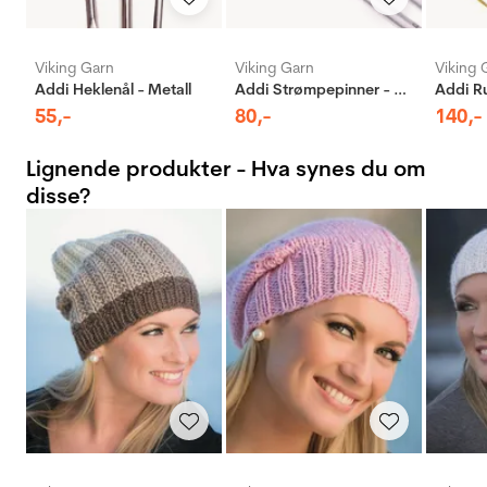
Viking Garn
Viking Garn
Viking 
Addi Heklenål - Metall
Addi Strømpepinner - Aluminium
55
,-
80
,-
140
,-
Lignende produkter - Hva synes du om
disse?