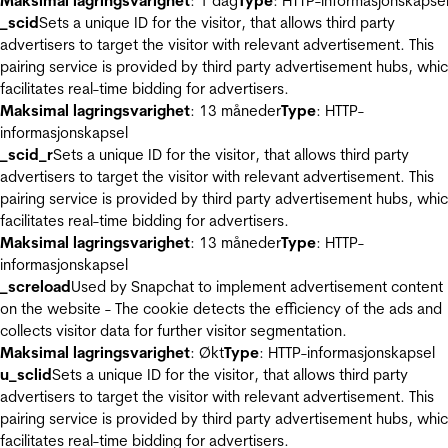
Maksimal lagringsvarighet
: 1 dag
Type
: HTTP-informasjonskapse
_scid
Sets a unique ID for the visitor, that allows third party
advertisers to target the visitor with relevant advertisement. This
pairing service is provided by third party advertisement hubs, whi
facilitates real-time bidding for advertisers.
Maksimal lagringsvarighet
: 13 måneder
Type
: HTTP-
informasjonskapsel
_scid_r
Sets a unique ID for the visitor, that allows third party
advertisers to target the visitor with relevant advertisement. This
pairing service is provided by third party advertisement hubs, whi
facilitates real-time bidding for advertisers.
Maksimal lagringsvarighet
: 13 måneder
Type
: HTTP-
informasjonskapsel
_screload
Used by Snapchat to implement advertisement content
on the website - The cookie detects the efficiency of the ads and
collects visitor data for further visitor segmentation.
Maksimal lagringsvarighet
: Økt
Type
: HTTP-informasjonskapsel
u_sclid
Sets a unique ID for the visitor, that allows third party
advertisers to target the visitor with relevant advertisement. This
pairing service is provided by third party advertisement hubs, whi
facilitates real-time bidding for advertisers.