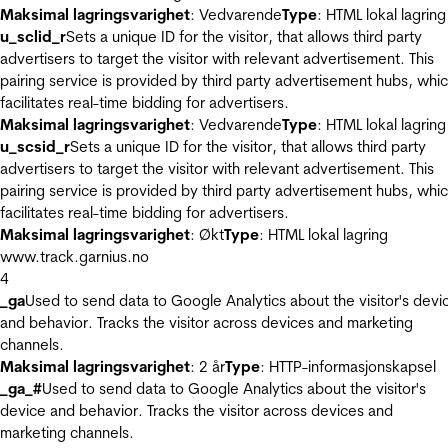
Maksimal lagringsvarighet
: Vedvarende
Type
: HTML lokal lagring
u_sclid_r
Sets a unique ID for the visitor, that allows third party
advertisers to target the visitor with relevant advertisement. This
pairing service is provided by third party advertisement hubs, whi
facilitates real-time bidding for advertisers.
Maksimal lagringsvarighet
: Vedvarende
Type
: HTML lokal lagring
u_scsid_r
Sets a unique ID for the visitor, that allows third party
advertisers to target the visitor with relevant advertisement. This
pairing service is provided by third party advertisement hubs, whi
facilitates real-time bidding for advertisers.
Maksimal lagringsvarighet
: Økt
Type
: HTML lokal lagring
www.track.garnius.no
4
_ga
Used to send data to Google Analytics about the visitor's devi
and behavior. Tracks the visitor across devices and marketing
channels.
Maksimal lagringsvarighet
: 2 år
Type
: HTTP-informasjonskapsel
_ga_#
Used to send data to Google Analytics about the visitor's
device and behavior. Tracks the visitor across devices and
marketing channels.