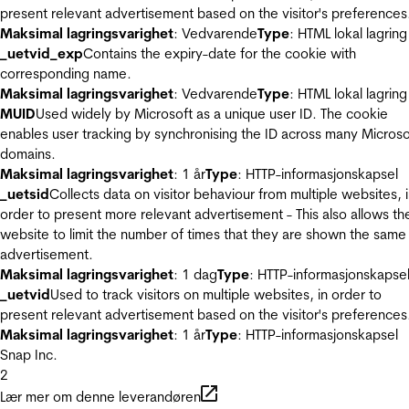
present relevant advertisement based on the visitor's preferences
Maksimal lagringsvarighet
: Vedvarende
Type
: HTML lokal lagring
_uetvid_exp
Contains the expiry-date for the cookie with
corresponding name.
Maksimal lagringsvarighet
: Vedvarende
Type
: HTML lokal lagring
MUID
Used widely by Microsoft as a unique user ID. The cookie
enables user tracking by synchronising the ID across many Microso
domains.
Maksimal lagringsvarighet
: 1 år
Type
: HTTP-informasjonskapsel
_uetsid
Collects data on visitor behaviour from multiple websites, 
order to present more relevant advertisement - This also allows th
website to limit the number of times that they are shown the same
advertisement.
Maksimal lagringsvarighet
: 1 dag
Type
: HTTP-informasjonskapse
_uetvid
Used to track visitors on multiple websites, in order to
present relevant advertisement based on the visitor's preferences
Maksimal lagringsvarighet
: 1 år
Type
: HTTP-informasjonskapsel
Snap Inc.
2
Lær mer om denne leverandøren