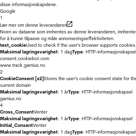
disse informasjonskapslene.
Google
1
Lær mer om denne leverandøren
Noen av dataene som innhentes av denne leverandøren, innhente
for å kunne tilpasse og måle annonseringseffektiviteten.
test_cookie
Used to check if the user's browser supports cookies
Maksimal lagringsvarighet
: 1 dag
Type
: HTTP-informasjonskapse
consent.cookiebot.com
www.track.garnius.no
2
CookieConsent [x2]
Stores the user's cookie consent state for th
current domain
Maksimal lagringsvarighet
: 1 år
Type
: HTTP-informasjonskapsel
garnius.no
4
Cross_Consent
Venter
Maksimal lagringsvarighet
: 1 år
Type
: HTTP-informasjonskapsel
Initial_Consent
Venter
Maksimal lagringsvarighet
: 1 dag
Type
: HTTP-informasjonskapse