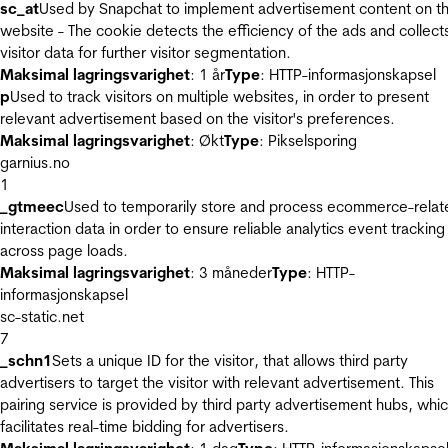
sc_at
Used by Snapchat to implement advertisement content on t
website - The cookie detects the efficiency of the ads and collect
visitor data for further visitor segmentation.
Maksimal lagringsvarighet
: 1 år
Type
: HTTP-informasjonskapsel
p
Used to track visitors on multiple websites, in order to present
relevant advertisement based on the visitor's preferences.
Maksimal lagringsvarighet
: Økt
Type
: Pikselsporing
garnius.no
1
_gtmeec
Used to temporarily store and process ecommerce-relat
interaction data in order to ensure reliable analytics event tracking
across page loads.
Maksimal lagringsvarighet
: 3 måneder
Type
: HTTP-
informasjonskapsel
sc-static.net
7
_schn1
Sets a unique ID for the visitor, that allows third party
advertisers to target the visitor with relevant advertisement. This
pairing service is provided by third party advertisement hubs, whi
facilitates real-time bidding for advertisers.