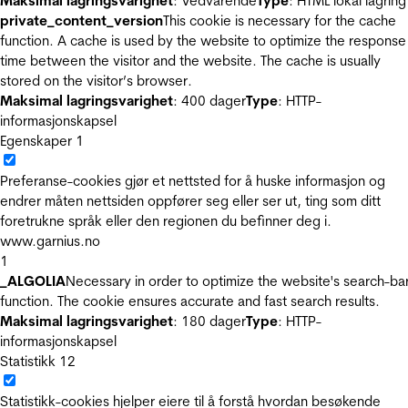
Maksimal lagringsvarighet
: Vedvarende
Type
: HTML lokal lagring
private_content_version
This cookie is necessary for the cache
function. A cache is used by the website to optimize the response
time between the visitor and the website. The cache is usually
stored on the visitor’s browser.
Maksimal lagringsvarighet
: 400 dager
Type
: HTTP-
informasjonskapsel
Egenskaper
1
Preferanse-cookies gjør et nettsted for å huske informasjon og
endrer måten nettsiden oppfører seg eller ser ut, ting som ditt
foretrukne språk eller den regionen du befinner deg i.
www.garnius.no
1
_ALGOLIA
Necessary in order to optimize the website's search-ba
function. The cookie ensures accurate and fast search results.
Maksimal lagringsvarighet
: 180 dager
Type
: HTTP-
informasjonskapsel
Statistikk
12
Statistikk-cookies hjelper eiere til å forstå hvordan besøkende