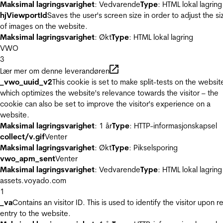
Maksimal lagringsvarighet
: Vedvarende
Type
: HTML lokal lagring
hjViewportId
Saves the user's screen size in order to adjust the si
of images on the website.
Maksimal lagringsvarighet
: Økt
Type
: HTML lokal lagring
VWO
3
Lær mer om denne leverandøren
_vwo_uuid_v2
This cookie is set to make split-tests on the websit
which optimizes the website's relevance towards the visitor – the
cookie can also be set to improve the visitor's experience on a
website.
Maksimal lagringsvarighet
: 1 år
Type
: HTTP-informasjonskapsel
collect/v.gif
Venter
Maksimal lagringsvarighet
: Økt
Type
: Pikselsporing
vwo_apm_sent
Venter
Maksimal lagringsvarighet
: Vedvarende
Type
: HTML lokal lagring
assets.voyado.com
1
_va
Contains an visitor ID. This is used to identify the visitor upon r
entry to the website.