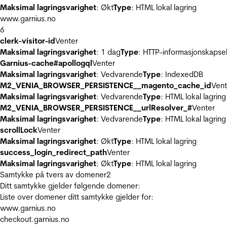
Maksimal lagringsvarighet
: Økt
Type
: HTML lokal lagring
www.garnius.no
6
clerk-visitor-id
Venter
Maksimal lagringsvarighet
: 1 dag
Type
: HTTP-informasjonskapse
Garnius-cache#apollogql
Venter
Maksimal lagringsvarighet
: Vedvarende
Type
: IndexedDB
M2_VENIA_BROWSER_PERSISTENCE__magento_cache_id
Vent
Maksimal lagringsvarighet
: Vedvarende
Type
: HTML lokal lagring
M2_VENIA_BROWSER_PERSISTENCE__urlResolver_#
Venter
Maksimal lagringsvarighet
: Vedvarende
Type
: HTML lokal lagring
scrollLock
Venter
Maksimal lagringsvarighet
: Økt
Type
: HTML lokal lagring
success_login_redirect_path
Venter
Maksimal lagringsvarighet
: Økt
Type
: HTML lokal lagring
Samtykke på tvers av domener
2
Ditt samtykke gjelder følgende domener:
Liste over domener ditt samtykke gjelder for:
www.garnius.no
checkout.garnius.no