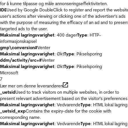
for å kunne tilpasse og måle annonseringseffektiviteten.
IDE
Used by Google DoubleClick to register and report the websit
user's actions after viewing or clicking one of the advertiser's ads
with the purpose of measuring the efficacy of an ad and to presen
targeted ads to the user.
Maksimal lagringsvarighet
: 400 dager
Type
: HTTP-
informasjonskapsel
gmp\conversion#
Venter
Maksimal lagringsvarighet
: Økt
Type
: Pikselsporing
ddm/activity/src=#
Venter
Maksimal lagringsvarighet
: Økt
Type
: Pikselsporing
Microsoft
7
Lær mer om denne leverandøren
_uetsid
Used to track visitors on multiple websites, in order to
present relevant advertisement based on the visitor's preferences
Maksimal lagringsvarighet
: Vedvarende
Type
: HTML lokal lagring
_uetsid_exp
Contains the expiry-date for the cookie with
corresponding name.
Maksimal lagringsvarighet
: Vedvarende
Type
: HTML lokal lagring