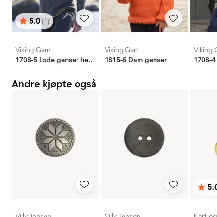
5.0
(1)
Karakter:
av 5 mulige
Viking Garn
Viking Garn
Viking 
1708-5 Lode genser herre
1815-5 Dam genser
1708-4
Andre kjøpte også
5.
Karak
av 5 
Villy Jensen
Villy Jensen
Kort o