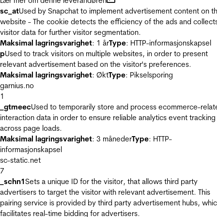
Lær mer om denne leverandøren
sc_at
Used by Snapchat to implement advertisement content on t
website - The cookie detects the efficiency of the ads and collect
visitor data for further visitor segmentation.
Maksimal lagringsvarighet
: 1 år
Type
: HTTP-informasjonskapsel
p
Used to track visitors on multiple websites, in order to present
relevant advertisement based on the visitor's preferences.
Maksimal lagringsvarighet
: Økt
Type
: Pikselsporing
garnius.no
1
_gtmeec
Used to temporarily store and process ecommerce-relat
interaction data in order to ensure reliable analytics event tracking
across page loads.
Maksimal lagringsvarighet
: 3 måneder
Type
: HTTP-
informasjonskapsel
sc-static.net
7
_schn1
Sets a unique ID for the visitor, that allows third party
advertisers to target the visitor with relevant advertisement. This
pairing service is provided by third party advertisement hubs, whi
facilitates real-time bidding for advertisers.