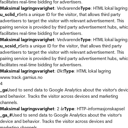
facilitates real-time bidding for advertisers.
Maksimal lagringsvarighet
: Vedvarende
Type
: HTML lokal lagring
u_sclid_r
Sets a unique ID for the visitor, that allows third party
advertisers to target the visitor with relevant advertisement. This
pairing service is provided by third party advertisement hubs, whi
facilitates real-time bidding for advertisers.
Maksimal lagringsvarighet
: Vedvarende
Type
: HTML lokal lagring
u_scsid_r
Sets a unique ID for the visitor, that allows third party
advertisers to target the visitor with relevant advertisement. This
pairing service is provided by third party advertisement hubs, whi
facilitates real-time bidding for advertisers.
Maksimal lagringsvarighet
: Økt
Type
: HTML lokal lagring
www.track.garnius.no
4
_ga
Used to send data to Google Analytics about the visitor's devi
and behavior. Tracks the visitor across devices and marketing
channels.
Maksimal lagringsvarighet
: 2 år
Type
: HTTP-informasjonskapsel
_ga_#
Used to send data to Google Analytics about the visitor's
device and behavior. Tracks the visitor across devices and
marketing channels.