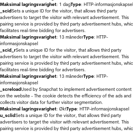
Maksimal lagringsvarighet
: 1 dag
Type
: HTTP-informasjonskapse
_scid
Sets a unique ID for the visitor, that allows third party
advertisers to target the visitor with relevant advertisement. This
pairing service is provided by third party advertisement hubs, whi
facilitates real-time bidding for advertisers.
Maksimal lagringsvarighet
: 13 måneder
Type
: HTTP-
informasjonskapsel
_scid_r
Sets a unique ID for the visitor, that allows third party
advertisers to target the visitor with relevant advertisement. This
pairing service is provided by third party advertisement hubs, whi
facilitates real-time bidding for advertisers.
Maksimal lagringsvarighet
: 13 måneder
Type
: HTTP-
informasjonskapsel
_screload
Used by Snapchat to implement advertisement content
on the website - The cookie detects the efficiency of the ads and
collects visitor data for further visitor segmentation.
Maksimal lagringsvarighet
: Økt
Type
: HTTP-informasjonskapsel
u_sclid
Sets a unique ID for the visitor, that allows third party
advertisers to target the visitor with relevant advertisement. This
pairing service is provided by third party advertisement hubs, whi