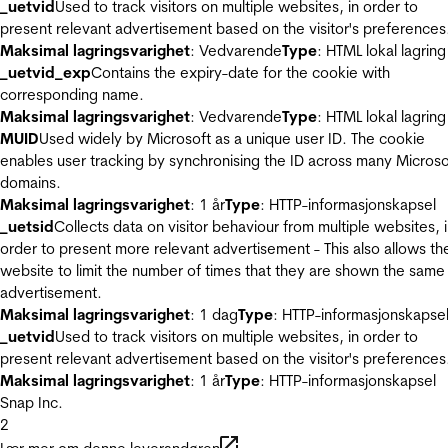
_uetvid
Used to track visitors on multiple websites, in order to
present relevant advertisement based on the visitor's preferences
Maksimal lagringsvarighet
: Vedvarende
Type
: HTML lokal lagring
_uetvid_exp
Contains the expiry-date for the cookie with
corresponding name.
Maksimal lagringsvarighet
: Vedvarende
Type
: HTML lokal lagring
MUID
Used widely by Microsoft as a unique user ID. The cookie
enables user tracking by synchronising the ID across many Microso
domains.
Maksimal lagringsvarighet
: 1 år
Type
: HTTP-informasjonskapsel
_uetsid
Collects data on visitor behaviour from multiple websites, 
order to present more relevant advertisement - This also allows th
website to limit the number of times that they are shown the same
advertisement.
Maksimal lagringsvarighet
: 1 dag
Type
: HTTP-informasjonskapse
_uetvid
Used to track visitors on multiple websites, in order to
present relevant advertisement based on the visitor's preferences
Maksimal lagringsvarighet
: 1 år
Type
: HTTP-informasjonskapsel
Snap Inc.
2