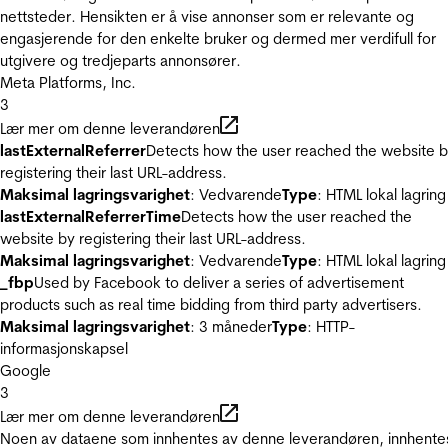
nettsteder. Hensikten er å vise annonser som er relevante og
engasjerende for den enkelte bruker og dermed mer verdifull for
utgivere og tredjeparts annonsører.
Meta Platforms, Inc.
3
Lær mer om denne leverandøren
lastExternalReferrer
Detects how the user reached the website 
registering their last URL-address.
Maksimal lagringsvarighet
: Vedvarende
Type
: HTML lokal lagring
lastExternalReferrerTime
Detects how the user reached the
website by registering their last URL-address.
Maksimal lagringsvarighet
: Vedvarende
Type
: HTML lokal lagring
_fbp
Used by Facebook to deliver a series of advertisement
products such as real time bidding from third party advertisers.
Maksimal lagringsvarighet
: 3 måneder
Type
: HTTP-
informasjonskapsel
Google
3
Lær mer om denne leverandøren
Noen av dataene som innhentes av denne leverandøren, innhente