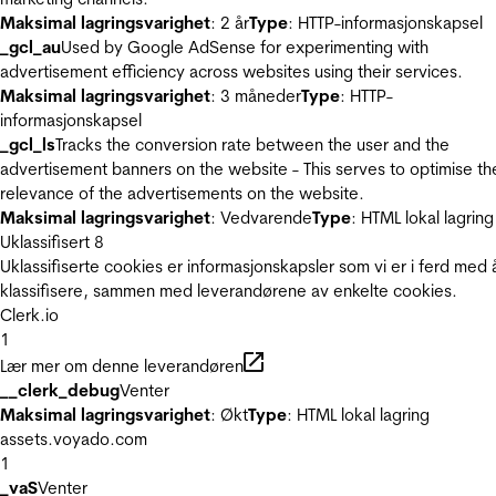
Maksimal lagringsvarighet
: 2 år
Type
: HTTP-informasjonskapsel
_gcl_au
Used by Google AdSense for experimenting with
advertisement efficiency across websites using their services.
Maksimal lagringsvarighet
: 3 måneder
Type
: HTTP-
informasjonskapsel
_gcl_ls
Tracks the conversion rate between the user and the
advertisement banners on the website - This serves to optimise th
relevance of the advertisements on the website.
Maksimal lagringsvarighet
: Vedvarende
Type
: HTML lokal lagring
Uklassifisert
8
Uklassifiserte cookies er informasjonskapsler som vi er i ferd med 
klassifisere, sammen med leverandørene av enkelte cookies.
Clerk.io
1
Lær mer om denne leverandøren
__clerk_debug
Venter
Maksimal lagringsvarighet
: Økt
Type
: HTML lokal lagring
assets.voyado.com
1
_vaS
Venter