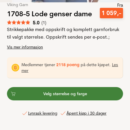
Viking Garn
Fra
1708-5 Lode genser dame
1
059
,-
Gjennomsnittskarakter:
5.0
(
stemmer:
1
)
Strikkepakke med oppskrift og komplett garnforbruk
til valgt størrelse. Oppskrift sendes per e-post.;
Vis mer informasjon
Medlemmer tjener
2118 poeng
på dette kjøpet.
Les
mer
Velg størrelse og farge
Lynrask levering
Åpent kjøp i 30 dager