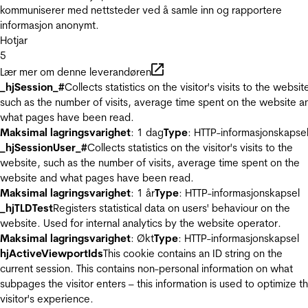
kommuniserer med nettsteder ved å samle inn og rapportere
informasjon anonymt.
Hotjar
5
Lær mer om denne leverandøren
_hjSession_#
Collects statistics on the visitor's visits to the websit
such as the number of visits, average time spent on the website a
what pages have been read.
Maksimal lagringsvarighet
: 1 dag
Type
: HTTP-informasjonskapse
_hjSessionUser_#
Collects statistics on the visitor's visits to the
website, such as the number of visits, average time spent on the
website and what pages have been read.
Maksimal lagringsvarighet
: 1 år
Type
: HTTP-informasjonskapsel
_hjTLDTest
Registers statistical data on users' behaviour on the
website. Used for internal analytics by the website operator.
Maksimal lagringsvarighet
: Økt
Type
: HTTP-informasjonskapsel
hjActiveViewportIds
This cookie contains an ID string on the
current session. This contains non-personal information on what
subpages the visitor enters – this information is used to optimize t
visitor's experience.