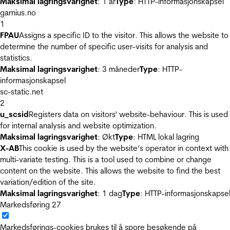
Maksimal lagringsvarighet
: 1 år
Type
: HTTP-informasjonskapsel
garnius.no
1
FPAU
Assigns a specific ID to the visitor. This allows the website to
determine the number of specific user-visits for analysis and
statistics.
Maksimal lagringsvarighet
: 3 måneder
Type
: HTTP-
informasjonskapsel
sc-static.net
2
u_scsid
Registers data on visitors' website-behaviour. This is used
for internal analysis and website optimization.
Maksimal lagringsvarighet
: Økt
Type
: HTML lokal lagring
X-AB
This cookie is used by the website’s operator in context with
multi-variate testing. This is a tool used to combine or change
content on the website. This allows the website to find the best
variation/edition of the site.
Maksimal lagringsvarighet
: 1 dag
Type
: HTTP-informasjonskapse
Markedsføring
27
Markedsførings-cookies brukes til å spore besøkende på