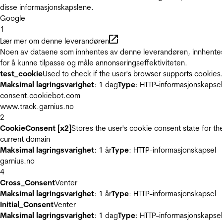
disse informasjonskapslene.
Google
1
Lær mer om denne leverandøren
Noen av dataene som innhentes av denne leverandøren, innhente
for å kunne tilpasse og måle annonseringseffektiviteten.
test_cookie
Used to check if the user's browser supports cookies
Maksimal lagringsvarighet
: 1 dag
Type
: HTTP-informasjonskapse
consent.cookiebot.com
www.track.garnius.no
2
CookieConsent [x2]
Stores the user's cookie consent state for th
current domain
Maksimal lagringsvarighet
: 1 år
Type
: HTTP-informasjonskapsel
garnius.no
4
Cross_Consent
Venter
Maksimal lagringsvarighet
: 1 år
Type
: HTTP-informasjonskapsel
Initial_Consent
Venter
Maksimal lagringsvarighet
: 1 dag
Type
: HTTP-informasjonskapse