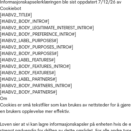
Informasjonskapselerklæringen ble sist oppdatert 7/12/26 av
Cookiebot
[#IABV2_TITLE#]
[#IABV2_BODY_INTRO#]
[#IABV2_BODY_LEGITIMATE_INTEREST_INTRO#]
[#IABV2_BODY_PREFERENCE_INTRO#]
[#IABV2_LABEL_PURPOSES#]
[#IABV2_BODY_PURPOSES_INTRO#]
[#IABV2_BODY_PURPOSES#]
[#IABV2_LABEL_FEATURES#]
[#IABV2_BODY_FEATURES_INTRO#]
[#IABV2_BODY_FEATURES#]
[#IABV2_LABEL_PARTNERS#]
[#IABV2_BODY_PARTNERS_INTRO#]
[#IABV2_BODY_PARTNERS#]
Om
Cookies er små tekstfiler som kan brukes av nettsteder for å gjøre
en brukers opplevelse mer effektiv.
Loven sier at vi kan lagre informasjonskapsler på enheten hvis de e
strengt nødvendig for driften av dette området. For alle andre typ