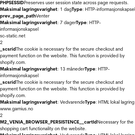
PHPSESSID
Preserves user session state across page requests.
Maksimal lagringsvarighet
: 1 dag
Type
: HTTP-informasjonskapse
prev_page_path
Venter
Maksimal lagringsvarighet
: 7 dager
Type
: HTTP-
informasjonskapsel
sc-static.net
2
_scsrid
The cookie is necessary for the secure checkout and
payment function on the website. This function is provided by
shopify.com.
Maksimal lagringsvarighet
: 13 måneder
Type
: HTTP-
informasjonskapsel
_scsrid
The cookie is necessary for the secure checkout and
payment function on the website. This function is provided by
shopify.com.
Maksimal lagringsvarighet
: Vedvarende
Type
: HTML lokal lagring
www.garnius.no
2
M2_VENIA_BROWSER_PERSISTENCE__cartId
Necessary for the
shopping cart functionality on the website.