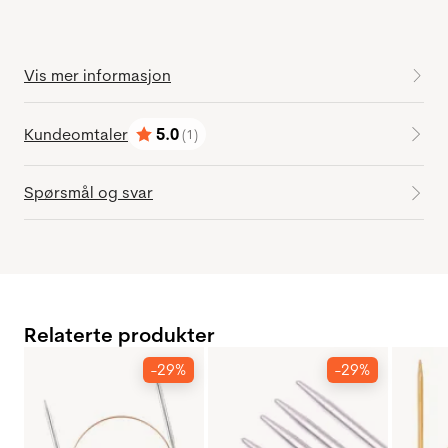
Vis mer informasjon
Kundeomtaler
5.0
(1)
Karakter:
av 5 mulige
Spørsmål og svar
Relaterte produkter
-29%
-29%