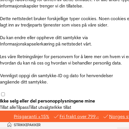
informasjonskapsler trenger vi din tillatelse.
Dette nettstedet bruker forskjellige typer cookies. Noen cookies 
lagt inn av tredjeparts tjenester som vises på våre sider.
Du kan endre eller oppheve ditt samtykke via
Informasjonskapselerkæring på nettstedet vårt.
Les våre Retningslinjer for personvern for å lære mer om hvem vi e
hvordan du kan nå oss og hvordan vi behandler personlig data.
Vennligst oppgi din samtykke-ID og dato for henvendelser
angående ditt samtykke.
Ikke selg eller del personopplysningene mine
Tillat alle
Tilpass
Tillat utvalgte
Ikke tillat
Prisgaranti +15%
Fri frakt over 799,-
Norges s
Hjem
STRIKKEPAKKER
>