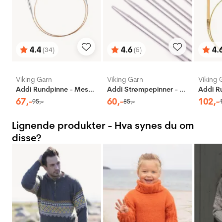
4.4
4.6
4.
(34)
(5)
Karakter:
av 5 mulige
Karakter:
av 5 mulige
Karak
av 5 
Viking Garn
Viking Garn
Viking 
Addi Rundpinne - Messing
Addi Strømpepinner - Aluminium
67
,-
60
,-
102
,-
95
,-
85
,-
Lignende produkter - Hva synes du om
disse?