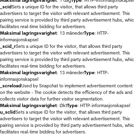
Maksimal lagringsvarighet
: 1 dag
Type
: HTTP-informasjonskapse
_scid
Sets a unique ID for the visitor, that allows third party
advertisers to target the visitor with relevant advertisement. This
pairing service is provided by third party advertisement hubs, whi
facilitates real-time bidding for advertisers.
Maksimal lagringsvarighet
: 13 måneder
Type
: HTTP-
informasjonskapsel
_scid_r
Sets a unique ID for the visitor, that allows third party
advertisers to target the visitor with relevant advertisement. This
pairing service is provided by third party advertisement hubs, whi
facilitates real-time bidding for advertisers.
Maksimal lagringsvarighet
: 13 måneder
Type
: HTTP-
informasjonskapsel
_screload
Used by Snapchat to implement advertisement content
on the website - The cookie detects the efficiency of the ads and
collects visitor data for further visitor segmentation.
Maksimal lagringsvarighet
: Økt
Type
: HTTP-informasjonskapsel
u_sclid
Sets a unique ID for the visitor, that allows third party
advertisers to target the visitor with relevant advertisement. This
pairing service is provided by third party advertisement hubs, whi
facilitates real-time bidding for advertisers.