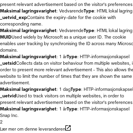
present relevant advertisement based on the visitor's preferences
Maksimal lagringsvarighet
: Vedvarende
Type
: HTML lokal lagring
_uetvid_exp
Contains the expiry-date for the cookie with
corresponding name.
Maksimal lagringsvarighet
: Vedvarende
Type
: HTML lokal lagring
MUID
Used widely by Microsoft as a unique user ID. The cookie
enables user tracking by synchronising the ID across many Microso
domains.
Maksimal lagringsvarighet
: 1 år
Type
: HTTP-informasjonskapsel
_uetsid
Collects data on visitor behaviour from multiple websites, 
order to present more relevant advertisement - This also allows th
website to limit the number of times that they are shown the same
advertisement.
Maksimal lagringsvarighet
: 1 dag
Type
: HTTP-informasjonskapse
_uetvid
Used to track visitors on multiple websites, in order to
present relevant advertisement based on the visitor's preferences
Maksimal lagringsvarighet
: 1 år
Type
: HTTP-informasjonskapsel
Snap Inc.
2
Lær mer om denne leverandøren