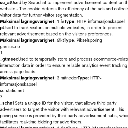
sc_at
Used by Snapchat to implement advertisement content on t
website - The cookie detects the efficiency of the ads and collect
visitor data for further visitor segmentation.
Maksimal lagringsvarighet
: 1 år
Type
: HTTP-informasjonskapsel
p
Used to track visitors on multiple websites, in order to present
relevant advertisement based on the visitor's preferences.
Maksimal lagringsvarighet
: Økt
Type
: Pikselsporing
garnius.no
1
_gtmeec
Used to temporarily store and process ecommerce-relat
interaction data in order to ensure reliable analytics event tracking
across page loads.
Maksimal lagringsvarighet
: 3 måneder
Type
: HTTP-
informasjonskapsel
sc-static.net
7
_schn1
Sets a unique ID for the visitor, that allows third party
advertisers to target the visitor with relevant advertisement. This
pairing service is provided by third party advertisement hubs, whi
facilitates real-time bidding for advertisers.