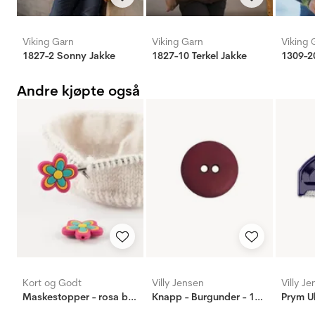
Viking Garn
Viking Garn
Viking 
1827-2 Sonny Jakke
1827-10 Terkel Jakke
1309-2
Andre kjøpte også
Kort og Godt
Villy Jensen
Villy J
Maskestopper - rosa blomst
Knapp - Burgunder - 15mm
Prym U