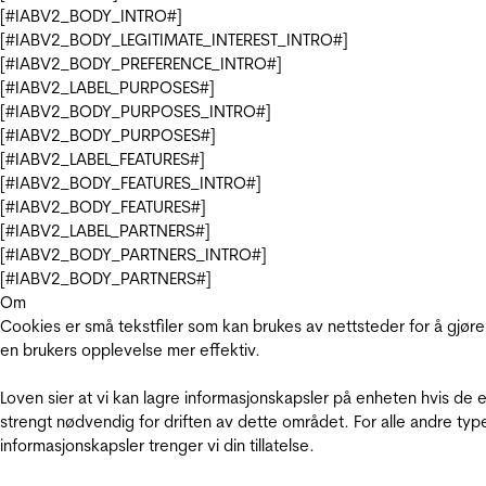
[#IABV2_BODY_INTRO#]
[#IABV2_BODY_LEGITIMATE_INTEREST_INTRO#]
[#IABV2_BODY_PREFERENCE_INTRO#]
[#IABV2_LABEL_PURPOSES#]
[#IABV2_BODY_PURPOSES_INTRO#]
[#IABV2_BODY_PURPOSES#]
[#IABV2_LABEL_FEATURES#]
[#IABV2_BODY_FEATURES_INTRO#]
[#IABV2_BODY_FEATURES#]
[#IABV2_LABEL_PARTNERS#]
[#IABV2_BODY_PARTNERS_INTRO#]
[#IABV2_BODY_PARTNERS#]
Om
Cookies er små tekstfiler som kan brukes av nettsteder for å gjøre
en brukers opplevelse mer effektiv.
Loven sier at vi kan lagre informasjonskapsler på enheten hvis de e
strengt nødvendig for driften av dette området. For alle andre typ
informasjonskapsler trenger vi din tillatelse.