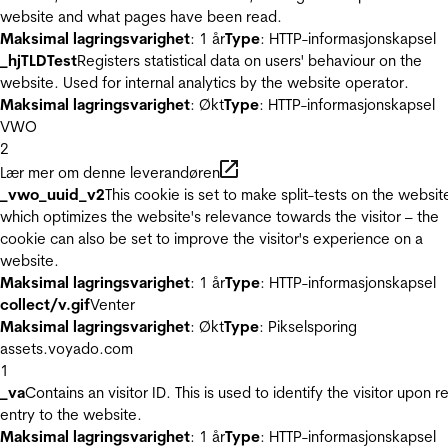
website and what pages have been read.
Maksimal lagringsvarighet
: 1 år
Type
: HTTP-informasjonskapsel
_hjTLDTest
Registers statistical data on users' behaviour on the
website. Used for internal analytics by the website operator.
Maksimal lagringsvarighet
: Økt
Type
: HTTP-informasjonskapsel
VWO
2
Lær mer om denne leverandøren
_vwo_uuid_v2
This cookie is set to make split-tests on the websit
which optimizes the website's relevance towards the visitor – the
cookie can also be set to improve the visitor's experience on a
website.
Maksimal lagringsvarighet
: 1 år
Type
: HTTP-informasjonskapsel
collect/v.gif
Venter
Maksimal lagringsvarighet
: Økt
Type
: Pikselsporing
assets.voyado.com
1
_va
Contains an visitor ID. This is used to identify the visitor upon r
entry to the website.
Maksimal lagringsvarighet
: 1 år
Type
: HTTP-informasjonskapsel