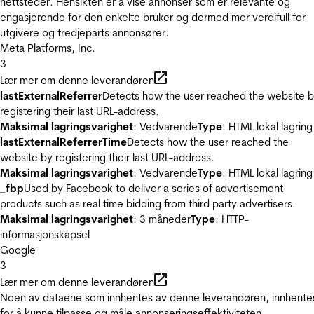
nettsteder. Hensikten er å vise annonser som er relevante og
engasjerende for den enkelte bruker og dermed mer verdifull for
utgivere og tredjeparts annonsører.
Meta Platforms, Inc.
3
Lær mer om denne leverandøren
lastExternalReferrer
Detects how the user reached the website 
registering their last URL-address.
Maksimal lagringsvarighet
: Vedvarende
Type
: HTML lokal lagring
lastExternalReferrerTime
Detects how the user reached the
website by registering their last URL-address.
Maksimal lagringsvarighet
: Vedvarende
Type
: HTML lokal lagring
_fbp
Used by Facebook to deliver a series of advertisement
products such as real time bidding from third party advertisers.
Maksimal lagringsvarighet
: 3 måneder
Type
: HTTP-
informasjonskapsel
Google
3
Lær mer om denne leverandøren
Noen av dataene som innhentes av denne leverandøren, innhente
for å kunne tilpasse og måle annonseringseffektiviteten.