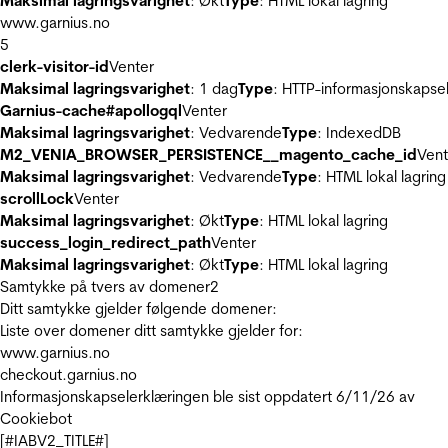
Maksimal lagringsvarighet
: Økt
Type
: HTML lokal lagring
www.garnius.no
5
clerk-visitor-id
Venter
Maksimal lagringsvarighet
: 1 dag
Type
: HTTP-informasjonskapse
Garnius-cache#apollogql
Venter
Maksimal lagringsvarighet
: Vedvarende
Type
: IndexedDB
M2_VENIA_BROWSER_PERSISTENCE__magento_cache_id
Vent
Maksimal lagringsvarighet
: Vedvarende
Type
: HTML lokal lagring
scrollLock
Venter
Maksimal lagringsvarighet
: Økt
Type
: HTML lokal lagring
success_login_redirect_path
Venter
Maksimal lagringsvarighet
: Økt
Type
: HTML lokal lagring
Samtykke på tvers av domener
2
Ditt samtykke gjelder følgende domener:
Liste over domener ditt samtykke gjelder for:
www.garnius.no
checkout.garnius.no
Informasjonskapselerklæringen ble sist oppdatert 6/11/26 av
Cookiebot
[#IABV2_TITLE#]