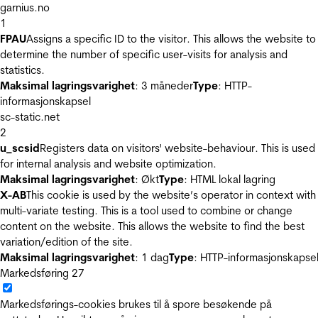
garnius.no
1
FPAU
Assigns a specific ID to the visitor. This allows the website to
determine the number of specific user-visits for analysis and
statistics.
Maksimal lagringsvarighet
: 3 måneder
Type
: HTTP-
informasjonskapsel
sc-static.net
2
u_scsid
Registers data on visitors' website-behaviour. This is used
for internal analysis and website optimization.
Maksimal lagringsvarighet
: Økt
Type
: HTML lokal lagring
X-AB
This cookie is used by the website’s operator in context with
multi-variate testing. This is a tool used to combine or change
content on the website. This allows the website to find the best
variation/edition of the site.
Maksimal lagringsvarighet
: 1 dag
Type
: HTTP-informasjonskapse
Markedsføring
27
Markedsførings-cookies brukes til å spore besøkende på