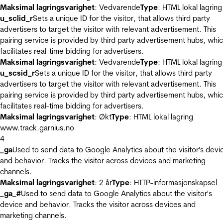
Maksimal lagringsvarighet
: Vedvarende
Type
: HTML lokal lagring
u_sclid_r
Sets a unique ID for the visitor, that allows third party
advertisers to target the visitor with relevant advertisement. This
pairing service is provided by third party advertisement hubs, whi
facilitates real-time bidding for advertisers.
Maksimal lagringsvarighet
: Vedvarende
Type
: HTML lokal lagring
u_scsid_r
Sets a unique ID for the visitor, that allows third party
advertisers to target the visitor with relevant advertisement. This
pairing service is provided by third party advertisement hubs, whi
facilitates real-time bidding for advertisers.
Maksimal lagringsvarighet
: Økt
Type
: HTML lokal lagring
www.track.garnius.no
4
_ga
Used to send data to Google Analytics about the visitor's devi
and behavior. Tracks the visitor across devices and marketing
channels.
Maksimal lagringsvarighet
: 2 år
Type
: HTTP-informasjonskapsel
_ga_#
Used to send data to Google Analytics about the visitor's
device and behavior. Tracks the visitor across devices and
marketing channels.