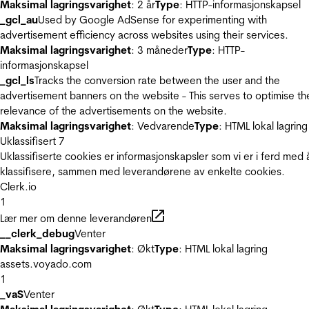
Maksimal lagringsvarighet
: 2 år
Type
: HTTP-informasjonskapsel
_gcl_au
Used by Google AdSense for experimenting with
advertisement efficiency across websites using their services.
Maksimal lagringsvarighet
: 3 måneder
Type
: HTTP-
informasjonskapsel
_gcl_ls
Tracks the conversion rate between the user and the
advertisement banners on the website - This serves to optimise th
relevance of the advertisements on the website.
Maksimal lagringsvarighet
: Vedvarende
Type
: HTML lokal lagring
Uklassifisert
7
Uklassifiserte cookies er informasjonskapsler som vi er i ferd med 
klassifisere, sammen med leverandørene av enkelte cookies.
Clerk.io
1
Lær mer om denne leverandøren
__clerk_debug
Venter
Maksimal lagringsvarighet
: Økt
Type
: HTML lokal lagring
assets.voyado.com
1
_vaS
Venter