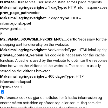
PHPSESSID
Preserves user session state across page requests.
Maksimal lagringsvarighet
: 1 dag
Type
: HTTP-informasjonskapse
prev_page_path
Venter
Maksimal lagringsvarighet
: 7 dager
Type
: HTTP-
informasjonskapsel
www.garnius.no
2
M2_VENIA_BROWSER_PERSISTENCE__cartId
Necessary for the
shopping cart functionality on the website.
Maksimal lagringsvarighet
: Vedvarende
Type
: HTML lokal lagring
private_content_version
This cookie is necessary for the cache
function. A cache is used by the website to optimize the response
time between the visitor and the website. The cache is usually
stored on the visitor’s browser.
Maksimal lagringsvarighet
: 400 dager
Type
: HTTP-
informasjonskapsel
Egenskaper
1
Preferanse-cookies gjør et nettsted for å huske informasjon og
endrer måten nettsiden oppfører seg eller ser ut, ting som ditt