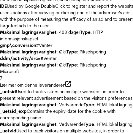
IDE
Used by Google DoubleClick to register and report the websit
user's actions after viewing or clicking one of the advertiser's ads
with the purpose of measuring the efficacy of an ad and to presen
targeted ads to the user.
Maksimal lagringsvarighet
: 400 dager
Type
: HTTP-
informasjonskapsel
gmp\conversion#
Venter
Maksimal lagringsvarighet
: Økt
Type
: Pikselsporing
ddm/activity/src=#
Venter
Maksimal lagringsvarighet
: Økt
Type
: Pikselsporing
Microsoft
7
Lær mer om denne leverandøren
_uetsid
Used to track visitors on multiple websites, in order to
present relevant advertisement based on the visitor's preferences
Maksimal lagringsvarighet
: Vedvarende
Type
: HTML lokal lagring
_uetsid_exp
Contains the expiry-date for the cookie with
corresponding name.
Maksimal lagringsvarighet
: Vedvarende
Type
: HTML lokal lagring
_uetvid
Used to track visitors on multiple websites, in order to