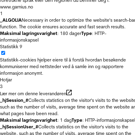
foretrukne språk eller den regionen du befinner deg i.
www.garnius.no
1
_ALGOLIA
Necessary in order to optimize the website's search-ba
function. The cookie ensures accurate and fast search results.
Maksimal lagringsvarighet
: 180 dager
Type
: HTTP-
informasjonskapsel
Statistikk
9
Statistikk-cookies hjelper eiere til å forstå hvordan besøkende
kommuniserer med nettsteder ved å samle inn og rapportere
informasjon anonymt.
Hotjar
3
Lær mer om denne leverandøren
_hjSession_#
Collects statistics on the visitor's visits to the websit
such as the number of visits, average time spent on the website a
what pages have been read.
Maksimal lagringsvarighet
: 1 dag
Type
: HTTP-informasjonskapse
_hjSessionUser_#
Collects statistics on the visitor's visits to the
website, such as the number of visits, average time spent on the