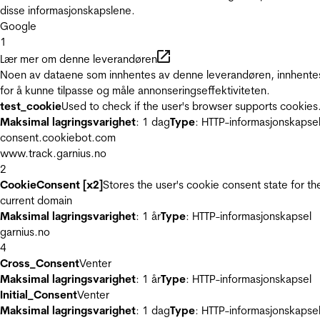
disse informasjonskapslene.
Google
1
Lær mer om denne leverandøren
Noen av dataene som innhentes av denne leverandøren, innhente
for å kunne tilpasse og måle annonseringseffektiviteten.
test_cookie
Used to check if the user's browser supports cookies
Maksimal lagringsvarighet
: 1 dag
Type
: HTTP-informasjonskapse
consent.cookiebot.com
www.track.garnius.no
2
CookieConsent [x2]
Stores the user's cookie consent state for th
current domain
Maksimal lagringsvarighet
: 1 år
Type
: HTTP-informasjonskapsel
garnius.no
4
Cross_Consent
Venter
Maksimal lagringsvarighet
: 1 år
Type
: HTTP-informasjonskapsel
Initial_Consent
Venter
Maksimal lagringsvarighet
: 1 dag
Type
: HTTP-informasjonskapse