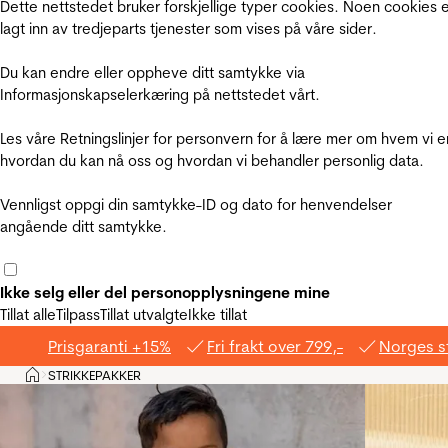
Dette nettstedet bruker forskjellige typer cookies. Noen cookies 
lagt inn av tredjeparts tjenester som vises på våre sider.
Du kan endre eller oppheve ditt samtykke via
Informasjonskapselerkæring på nettstedet vårt.
Les våre Retningslinjer for personvern for å lære mer om hvem vi e
hvordan du kan nå oss og hvordan vi behandler personlig data.
Vennligst oppgi din samtykke-ID og dato for henvendelser
angående ditt samtykke.
Ikke selg eller del personopplysningene mine
Tillat alle
Tilpass
Tillat utvalgte
Ikke tillat
Prisgaranti +15%
Fri frakt over 799,-
Norges s
Hjem
STRIKKEPAKKER
>