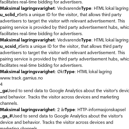
facilitates real-time bidding for advertisers.
Maksimal lagringsvarighet
: Vedvarende
Type
: HTML lokal lagring
u_sclid_r
Sets a unique ID for the visitor, that allows third party
advertisers to target the visitor with relevant advertisement. This
pairing service is provided by third party advertisement hubs, whi
facilitates real-time bidding for advertisers.
Maksimal lagringsvarighet
: Vedvarende
Type
: HTML lokal lagring
u_scsid_r
Sets a unique ID for the visitor, that allows third party
advertisers to target the visitor with relevant advertisement. This
pairing service is provided by third party advertisement hubs, whi
facilitates real-time bidding for advertisers.
Maksimal lagringsvarighet
: Økt
Type
: HTML lokal lagring
www.track.garnius.no
4
_ga
Used to send data to Google Analytics about the visitor's devi
and behavior. Tracks the visitor across devices and marketing
channels.
Maksimal lagringsvarighet
: 2 år
Type
: HTTP-informasjonskapsel
_ga_#
Used to send data to Google Analytics about the visitor's
device and behavior. Tracks the visitor across devices and
marketing channels.