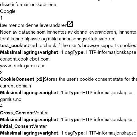
disse informasjonskapslene.
Google
1
Lær mer om denne leverandøren
Noen av dataene som innhentes av denne leverandøren, innhente
for å kunne tilpasse og måle annonseringseffektiviteten.
test_cookie
Used to check if the user's browser supports cookies
Maksimal lagringsvarighet
: 1 dag
Type
: HTTP-informasjonskapse
consent.cookiebot.com
www.track.garnius.no
2
CookieConsent [x2]
Stores the user's cookie consent state for th
current domain
Maksimal lagringsvarighet
: 1 år
Type
: HTTP-informasjonskapsel
garnius.no
4
Cross_Consent
Venter
Maksimal lagringsvarighet
: 1 år
Type
: HTTP-informasjonskapsel
Initial_Consent
Venter
Maksimal lagringsvarighet
: 1 dag
Type
: HTTP-informasjonskapse