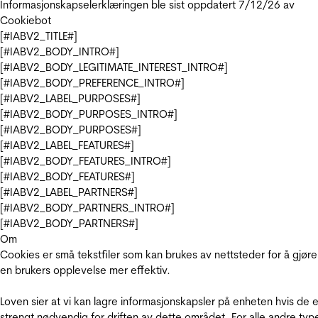
Informasjonskapselerklæringen ble sist oppdatert 7/12/26 av
Cookiebot
[#IABV2_TITLE#]
[#IABV2_BODY_INTRO#]
[#IABV2_BODY_LEGITIMATE_INTEREST_INTRO#]
[#IABV2_BODY_PREFERENCE_INTRO#]
[#IABV2_LABEL_PURPOSES#]
[#IABV2_BODY_PURPOSES_INTRO#]
[#IABV2_BODY_PURPOSES#]
[#IABV2_LABEL_FEATURES#]
[#IABV2_BODY_FEATURES_INTRO#]
[#IABV2_BODY_FEATURES#]
[#IABV2_LABEL_PARTNERS#]
[#IABV2_BODY_PARTNERS_INTRO#]
[#IABV2_BODY_PARTNERS#]
Om
Cookies er små tekstfiler som kan brukes av nettsteder for å gjøre
en brukers opplevelse mer effektiv.
Loven sier at vi kan lagre informasjonskapsler på enheten hvis de e
strengt nødvendig for driften av dette området. For alle andre typ