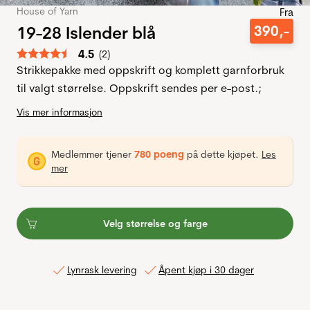
House of Yarn
Fra
19-28 Islender blå
390
,-
Gjennomsnittskarakter:
4.5
(
stemmer:
2
)
Strikkepakke med oppskrift og komplett garnforbruk
til valgt størrelse. Oppskrift sendes per e-post.;
Vis mer informasjon
Medlemmer tjener
780 poeng
på dette kjøpet.
Les
mer
Velg størrelse og farge
Lynrask levering
Åpent kjøp i 30 dager