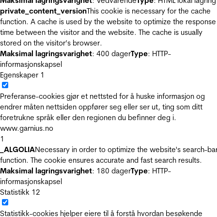
Maksimal lagringsvarighet
: Vedvarende
Type
: HTML lokal lagring
private_content_version
This cookie is necessary for the cache
function. A cache is used by the website to optimize the response
time between the visitor and the website. The cache is usually
stored on the visitor’s browser.
Maksimal lagringsvarighet
: 400 dager
Type
: HTTP-
informasjonskapsel
Egenskaper
1
Preferanse-cookies gjør et nettsted for å huske informasjon og
endrer måten nettsiden oppfører seg eller ser ut, ting som ditt
foretrukne språk eller den regionen du befinner deg i.
www.garnius.no
1
_ALGOLIA
Necessary in order to optimize the website's search-ba
function. The cookie ensures accurate and fast search results.
Maksimal lagringsvarighet
: 180 dager
Type
: HTTP-
informasjonskapsel
Statistikk
12
Statistikk-cookies hjelper eiere til å forstå hvordan besøkende