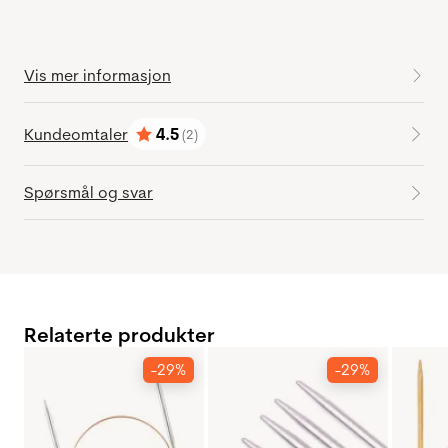
Vis mer informasjon
Kundeomtaler
4.5
(2)
Karakter:
av 5 mulige
Spørsmål og svar
Relaterte produkter
-29%
-29%