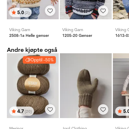
5.0
(2)
Karakter:
av 5 mulige
Viking Garn
Viking Garn
Viking 
2508-1a Helle genser
1205-20 Genser
Andre kjøpte også
Opptil -50%
4.7
5.
(20)
Karakter:
av 5 mulige
Karak
av 5 
Merinor
Jord Clothing
Viking 