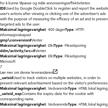
for å kunne tilpasse og måle annonseringseffektiviteten.
IDE
Used by Google DoubleClick to register and report the websit
user's actions after viewing or clicking one of the advertiser's ads
with the purpose of measuring the efficacy of an ad and to presen
targeted ads to the user.
Maksimal lagringsvarighet
: 400 dager
Type
: HTTP-
informasjonskapsel
gmp\conversion#
Venter
Maksimal lagringsvarighet
: Økt
Type
: Pikselsporing
ddm/activity/src=#
Venter
Maksimal lagringsvarighet
: Økt
Type
: Pikselsporing
Microsoft
7
Lær mer om denne leverandøren
_uetsid
Used to track visitors on multiple websites, in order to
present relevant advertisement based on the visitor's preferences
Maksimal lagringsvarighet
: Vedvarende
Type
: HTML lokal lagring
_uetsid_exp
Contains the expiry-date for the cookie with
corresponding name.
Maksimal lagringsvarighet
: Vedvarende
Type
: HTML lokal lagring