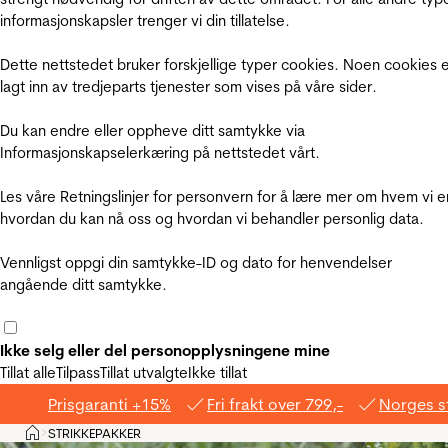
informasjonskapsler trenger vi din tillatelse.
Dette nettstedet bruker forskjellige typer cookies. Noen cookies 
lagt inn av tredjeparts tjenester som vises på våre sider.
Du kan endre eller oppheve ditt samtykke via
Informasjonskapselerkæring på nettstedet vårt.
Les våre Retningslinjer for personvern for å lære mer om hvem vi e
hvordan du kan nå oss og hvordan vi behandler personlig data.
Vennligst oppgi din samtykke-ID og dato for henvendelser
angående ditt samtykke.
Ikke selg eller del personopplysningene mine
Tillat alle
Tilpass
Tillat utvalgte
Ikke tillat
Prisgaranti +15%
Fri frakt over 799,-
Norges s
Hjem
STRIKKEPAKKER
>