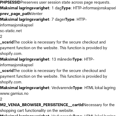
PHPSESSID
Preserves user session state across page requests.
Maksimal lagringsvarighet
: 1 dag
Type
: HTTP-informasjonskapse
prev_page_path
Venter
Maksimal lagringsvarighet
: 7 dager
Type
: HTTP-
informasjonskapsel
sc-static.net
2
_scsrid
The cookie is necessary for the secure checkout and
payment function on the website. This function is provided by
shopify.com.
Maksimal lagringsvarighet
: 13 måneder
Type
: HTTP-
informasjonskapsel
_scsrid
The cookie is necessary for the secure checkout and
payment function on the website. This function is provided by
shopify.com.
Maksimal lagringsvarighet
: Vedvarende
Type
: HTML lokal lagring
www.garnius.no
2
M2_VENIA_BROWSER_PERSISTENCE__cartId
Necessary for the
shopping cart functionality on the website.