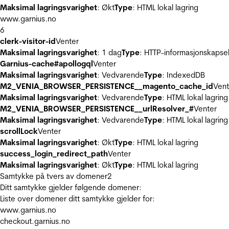
Maksimal lagringsvarighet
: Økt
Type
: HTML lokal lagring
www.garnius.no
6
clerk-visitor-id
Venter
Maksimal lagringsvarighet
: 1 dag
Type
: HTTP-informasjonskapse
Garnius-cache#apollogql
Venter
Maksimal lagringsvarighet
: Vedvarende
Type
: IndexedDB
M2_VENIA_BROWSER_PERSISTENCE__magento_cache_id
Vent
Maksimal lagringsvarighet
: Vedvarende
Type
: HTML lokal lagring
M2_VENIA_BROWSER_PERSISTENCE__urlResolver_#
Venter
Maksimal lagringsvarighet
: Vedvarende
Type
: HTML lokal lagring
scrollLock
Venter
Maksimal lagringsvarighet
: Økt
Type
: HTML lokal lagring
success_login_redirect_path
Venter
Maksimal lagringsvarighet
: Økt
Type
: HTML lokal lagring
Samtykke på tvers av domener
2
Ditt samtykke gjelder følgende domener:
Liste over domener ditt samtykke gjelder for:
www.garnius.no
checkout.garnius.no