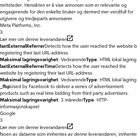
nettsteder. Hensikten er å vise annonser som er relevante og
engasjerende for den enkelte bruker og dermed mer verdifull for
utgivere og tredjeparts annonsører.
Meta Platforms, Inc.
3
Lær mer om denne leverandøren
lastExternalReferrer
Detects how the user reached the website 
registering their last URL-address.
Maksimal lagringsvarighet
: Vedvarende
Type
: HTML lokal lagring
lastExternalReferrerTime
Detects how the user reached the
website by registering their last URL-address.
Maksimal lagringsvarighet
: Vedvarende
Type
: HTML lokal lagring
_fbp
Used by Facebook to deliver a series of advertisement
products such as real time bidding from third party advertisers.
Maksimal lagringsvarighet
: 3 måneder
Type
: HTTP-
informasjonskapsel
Google
3
Lær mer om denne leverandøren
Noen av dataene som innhentes av denne leverandøren, innhente