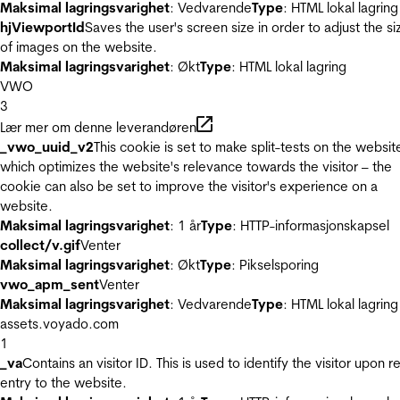
Maksimal lagringsvarighet
: Vedvarende
Type
: HTML lokal lagring
hjViewportId
Saves the user's screen size in order to adjust the si
of images on the website.
Maksimal lagringsvarighet
: Økt
Type
: HTML lokal lagring
VWO
3
Lær mer om denne leverandøren
_vwo_uuid_v2
This cookie is set to make split-tests on the websit
which optimizes the website's relevance towards the visitor – the
cookie can also be set to improve the visitor's experience on a
website.
Maksimal lagringsvarighet
: 1 år
Type
: HTTP-informasjonskapsel
collect/v.gif
Venter
Maksimal lagringsvarighet
: Økt
Type
: Pikselsporing
vwo_apm_sent
Venter
Maksimal lagringsvarighet
: Vedvarende
Type
: HTML lokal lagring
assets.voyado.com
1
_va
Contains an visitor ID. This is used to identify the visitor upon r
entry to the website.