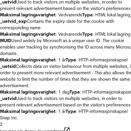
_uetvid
Used to track visitors on multiple websites, in order to
present relevant advertisement based on the visitor's preferences
Maksimal lagringsvarighet
: Vedvarende
Type
: HTML lokal lagring
_uetvid_exp
Contains the expiry-date for the cookie with
corresponding name.
Maksimal lagringsvarighet
: Vedvarende
Type
: HTML lokal lagring
MUID
Used widely by Microsoft as a unique user ID. The cookie
enables user tracking by synchronising the ID across many Microso
domains.
Maksimal lagringsvarighet
: 1 år
Type
: HTTP-informasjonskapsel
_uetsid
Collects data on visitor behaviour from multiple websites, 
order to present more relevant advertisement - This also allows th
website to limit the number of times that they are shown the same
advertisement.
Maksimal lagringsvarighet
: 1 dag
Type
: HTTP-informasjonskapse
_uetvid
Used to track visitors on multiple websites, in order to
present relevant advertisement based on the visitor's preferences
Maksimal lagringsvarighet
: 1 år
Type
: HTTP-informasjonskapsel
Snap Inc.
2