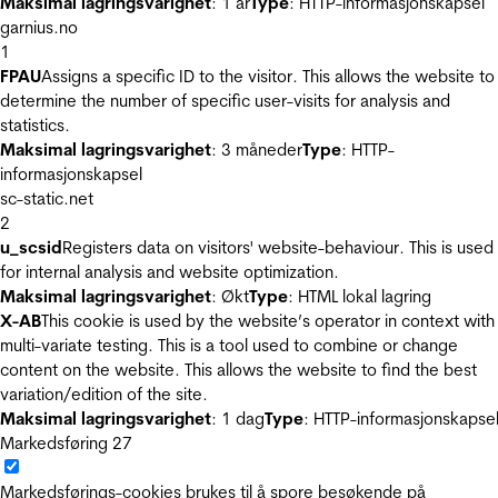
Maksimal lagringsvarighet
: 1 år
Type
: HTTP-informasjonskapsel
garnius.no
1
FPAU
Assigns a specific ID to the visitor. This allows the website to
determine the number of specific user-visits for analysis and
statistics.
Maksimal lagringsvarighet
: 3 måneder
Type
: HTTP-
informasjonskapsel
sc-static.net
2
u_scsid
Registers data on visitors' website-behaviour. This is used
for internal analysis and website optimization.
Maksimal lagringsvarighet
: Økt
Type
: HTML lokal lagring
X-AB
This cookie is used by the website’s operator in context with
multi-variate testing. This is a tool used to combine or change
content on the website. This allows the website to find the best
variation/edition of the site.
Maksimal lagringsvarighet
: 1 dag
Type
: HTTP-informasjonskapse
Markedsføring
27
Markedsførings-cookies brukes til å spore besøkende på