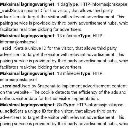
Maksimal lagringsvarighet
: 1 dag
Type
: HTTP-informasjonskapse
_scid
Sets a unique ID for the visitor, that allows third party
advertisers to target the visitor with relevant advertisement. This
pairing service is provided by third party advertisement hubs, whi
facilitates real-time bidding for advertisers.
Maksimal lagringsvarighet
: 13 måneder
Type
: HTTP-
informasjonskapsel
_scid_r
Sets a unique ID for the visitor, that allows third party
advertisers to target the visitor with relevant advertisement. This
pairing service is provided by third party advertisement hubs, whi
facilitates real-time bidding for advertisers.
Maksimal lagringsvarighet
: 13 måneder
Type
: HTTP-
informasjonskapsel
_screload
Used by Snapchat to implement advertisement content
on the website - The cookie detects the efficiency of the ads and
collects visitor data for further visitor segmentation.
Maksimal lagringsvarighet
: Økt
Type
: HTTP-informasjonskapsel
u_sclid
Sets a unique ID for the visitor, that allows third party
advertisers to target the visitor with relevant advertisement. This
pairing service is provided by third party advertisement hubs, whi