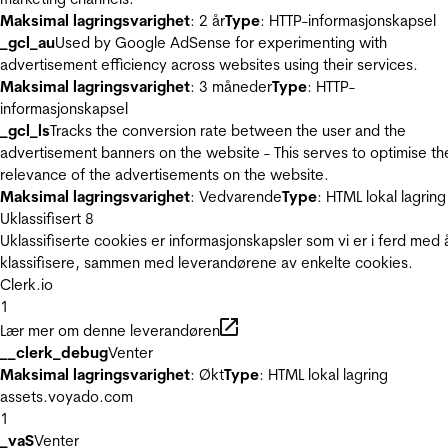
Maksimal lagringsvarighet
: 2 år
Type
: HTTP-informasjonskapsel
_gcl_au
Used by Google AdSense for experimenting with
advertisement efficiency across websites using their services.
Maksimal lagringsvarighet
: 3 måneder
Type
: HTTP-
informasjonskapsel
_gcl_ls
Tracks the conversion rate between the user and the
advertisement banners on the website - This serves to optimise th
relevance of the advertisements on the website.
Maksimal lagringsvarighet
: Vedvarende
Type
: HTML lokal lagring
Uklassifisert
8
Uklassifiserte cookies er informasjonskapsler som vi er i ferd med 
klassifisere, sammen med leverandørene av enkelte cookies.
Clerk.io
1
Lær mer om denne leverandøren
__clerk_debug
Venter
Maksimal lagringsvarighet
: Økt
Type
: HTML lokal lagring
assets.voyado.com
1
_vaS
Venter