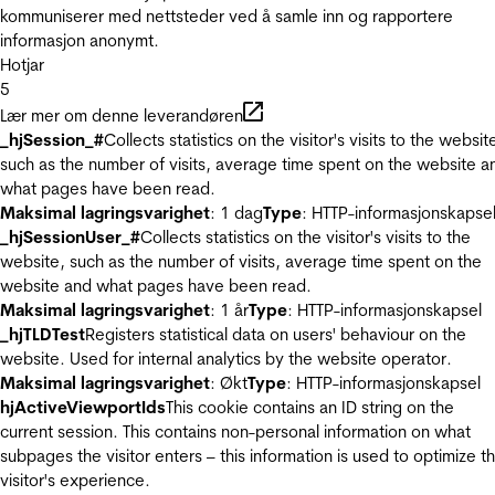
kommuniserer med nettsteder ved å samle inn og rapportere
informasjon anonymt.
Hotjar
5
Lær mer om denne leverandøren
_hjSession_#
Collects statistics on the visitor's visits to the websit
such as the number of visits, average time spent on the website a
what pages have been read.
Maksimal lagringsvarighet
: 1 dag
Type
: HTTP-informasjonskapse
_hjSessionUser_#
Collects statistics on the visitor's visits to the
website, such as the number of visits, average time spent on the
website and what pages have been read.
Maksimal lagringsvarighet
: 1 år
Type
: HTTP-informasjonskapsel
_hjTLDTest
Registers statistical data on users' behaviour on the
website. Used for internal analytics by the website operator.
Maksimal lagringsvarighet
: Økt
Type
: HTTP-informasjonskapsel
hjActiveViewportIds
This cookie contains an ID string on the
current session. This contains non-personal information on what
subpages the visitor enters – this information is used to optimize t
visitor's experience.