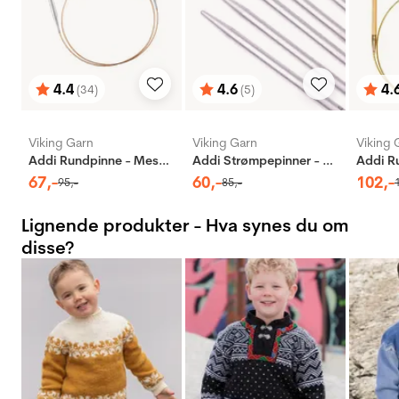
4.4
4.6
4.
(34)
(5)
Karakter:
av 5 mulige
Karakter:
av 5 mulige
Karak
av 5 
Viking Garn
Viking Garn
Viking 
Addi Rundpinne - Messing
Addi Strømpepinner - Aluminium
67
,-
60
,-
102
,-
95
,-
85
,-
Lignende produkter - Hva synes du om
disse?