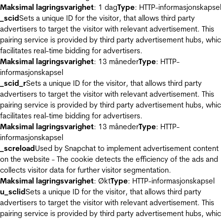
Maksimal lagringsvarighet
: 1 dag
Type
: HTTP-informasjonskapse
_scid
Sets a unique ID for the visitor, that allows third party
advertisers to target the visitor with relevant advertisement. This
pairing service is provided by third party advertisement hubs, whi
facilitates real-time bidding for advertisers.
Maksimal lagringsvarighet
: 13 måneder
Type
: HTTP-
informasjonskapsel
_scid_r
Sets a unique ID for the visitor, that allows third party
advertisers to target the visitor with relevant advertisement. This
pairing service is provided by third party advertisement hubs, whi
facilitates real-time bidding for advertisers.
Maksimal lagringsvarighet
: 13 måneder
Type
: HTTP-
informasjonskapsel
_screload
Used by Snapchat to implement advertisement content
on the website - The cookie detects the efficiency of the ads and
collects visitor data for further visitor segmentation.
Maksimal lagringsvarighet
: Økt
Type
: HTTP-informasjonskapsel
u_sclid
Sets a unique ID for the visitor, that allows third party
advertisers to target the visitor with relevant advertisement. This
pairing service is provided by third party advertisement hubs, whi