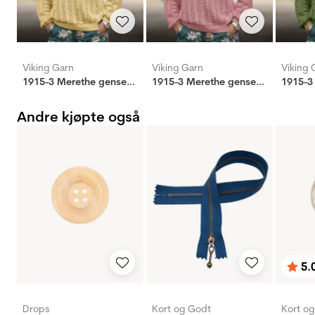
Viking Garn
Viking Garn
Viking 
1915-3 Merethe genser lys gul
1915-3 Merethe genser gammelrosa
Andre kjøpte også
5.
Karak
av 5 
Drops
Kort og Godt
Kort o