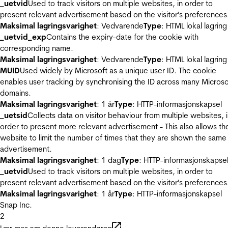
_uetvid
Used to track visitors on multiple websites, in order to
present relevant advertisement based on the visitor's preferences
Maksimal lagringsvarighet
: Vedvarende
Type
: HTML lokal lagring
_uetvid_exp
Contains the expiry-date for the cookie with
corresponding name.
Maksimal lagringsvarighet
: Vedvarende
Type
: HTML lokal lagring
MUID
Used widely by Microsoft as a unique user ID. The cookie
enables user tracking by synchronising the ID across many Microso
domains.
Maksimal lagringsvarighet
: 1 år
Type
: HTTP-informasjonskapsel
_uetsid
Collects data on visitor behaviour from multiple websites, 
order to present more relevant advertisement - This also allows th
website to limit the number of times that they are shown the same
advertisement.
Maksimal lagringsvarighet
: 1 dag
Type
: HTTP-informasjonskapse
_uetvid
Used to track visitors on multiple websites, in order to
present relevant advertisement based on the visitor's preferences
Maksimal lagringsvarighet
: 1 år
Type
: HTTP-informasjonskapsel
Snap Inc.
2