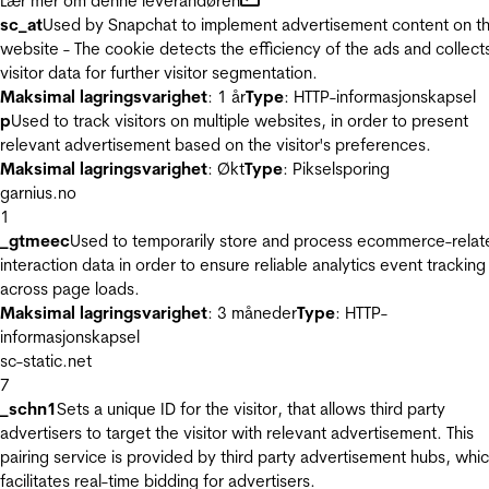
Lær mer om denne leverandøren
sc_at
Used by Snapchat to implement advertisement content on t
website - The cookie detects the efficiency of the ads and collect
visitor data for further visitor segmentation.
Maksimal lagringsvarighet
: 1 år
Type
: HTTP-informasjonskapsel
p
Used to track visitors on multiple websites, in order to present
relevant advertisement based on the visitor's preferences.
Maksimal lagringsvarighet
: Økt
Type
: Pikselsporing
garnius.no
1
_gtmeec
Used to temporarily store and process ecommerce-relat
interaction data in order to ensure reliable analytics event tracking
across page loads.
Maksimal lagringsvarighet
: 3 måneder
Type
: HTTP-
informasjonskapsel
sc-static.net
7
_schn1
Sets a unique ID for the visitor, that allows third party
advertisers to target the visitor with relevant advertisement. This
pairing service is provided by third party advertisement hubs, whi
facilitates real-time bidding for advertisers.