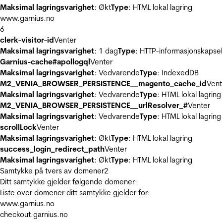
Maksimal lagringsvarighet
: Økt
Type
: HTML lokal lagring
www.garnius.no
6
clerk-visitor-id
Venter
Maksimal lagringsvarighet
: 1 dag
Type
: HTTP-informasjonskapse
Garnius-cache#apollogql
Venter
Maksimal lagringsvarighet
: Vedvarende
Type
: IndexedDB
M2_VENIA_BROWSER_PERSISTENCE__magento_cache_id
Vent
Maksimal lagringsvarighet
: Vedvarende
Type
: HTML lokal lagring
M2_VENIA_BROWSER_PERSISTENCE__urlResolver_#
Venter
Maksimal lagringsvarighet
: Vedvarende
Type
: HTML lokal lagring
scrollLock
Venter
Maksimal lagringsvarighet
: Økt
Type
: HTML lokal lagring
success_login_redirect_path
Venter
Maksimal lagringsvarighet
: Økt
Type
: HTML lokal lagring
Samtykke på tvers av domener
2
Ditt samtykke gjelder følgende domener:
Liste over domener ditt samtykke gjelder for:
www.garnius.no
checkout.garnius.no