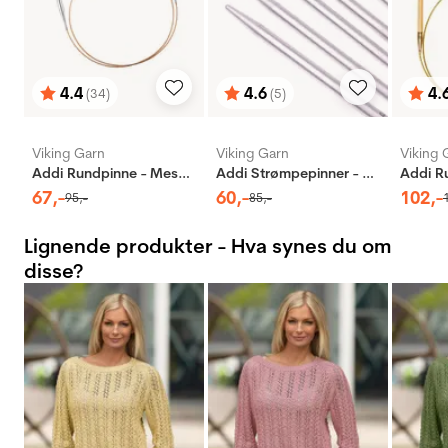
4.4
4.6
4.
(34)
(5)
Karakter:
av 5 mulige
Karakter:
av 5 mulige
Karak
av 5 
Viking Garn
Viking Garn
Viking 
Addi Rundpinne - Messing
Addi Strømpepinner - Aluminium
67
,-
60
,-
102
,-
95
,-
85
,-
Lignende produkter - Hva synes du om
disse?