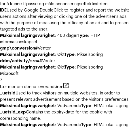
for å kunne tilpasse og måle annonseringseffektiviteten.
IDE
Used by Google DoubleClick to register and report the websit
user's actions after viewing or clicking one of the advertiser's ads
with the purpose of measuring the efficacy of an ad and to presen
targeted ads to the user.
Maksimal lagringsvarighet
: 400 dager
Type
: HTTP-
informasjonskapsel
gmp\conversion#
Venter
Maksimal lagringsvarighet
: Økt
Type
: Pikselsporing
ddm/activity/src=#
Venter
Maksimal lagringsvarighet
: Økt
Type
: Pikselsporing
Microsoft
7
Lær mer om denne leverandøren
_uetsid
Used to track visitors on multiple websites, in order to
present relevant advertisement based on the visitor's preferences
Maksimal lagringsvarighet
: Vedvarende
Type
: HTML lokal lagring
_uetsid_exp
Contains the expiry-date for the cookie with
corresponding name.
Maksimal lagringsvarighet
: Vedvarende
Type
: HTML lokal lagring