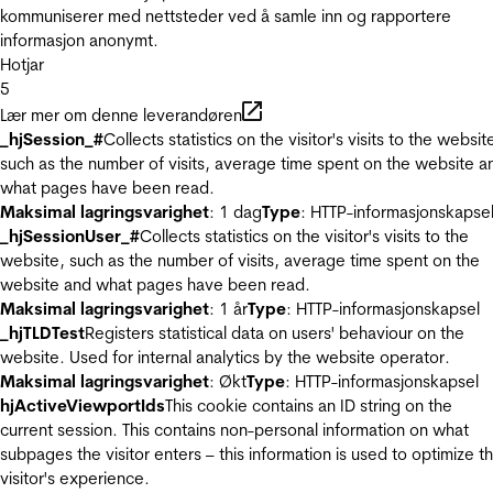
kommuniserer med nettsteder ved å samle inn og rapportere
informasjon anonymt.
Hotjar
5
Lær mer om denne leverandøren
_hjSession_#
Collects statistics on the visitor's visits to the websit
such as the number of visits, average time spent on the website a
what pages have been read.
Maksimal lagringsvarighet
: 1 dag
Type
: HTTP-informasjonskapse
_hjSessionUser_#
Collects statistics on the visitor's visits to the
website, such as the number of visits, average time spent on the
website and what pages have been read.
Maksimal lagringsvarighet
: 1 år
Type
: HTTP-informasjonskapsel
_hjTLDTest
Registers statistical data on users' behaviour on the
website. Used for internal analytics by the website operator.
Maksimal lagringsvarighet
: Økt
Type
: HTTP-informasjonskapsel
hjActiveViewportIds
This cookie contains an ID string on the
current session. This contains non-personal information on what
subpages the visitor enters – this information is used to optimize t
visitor's experience.