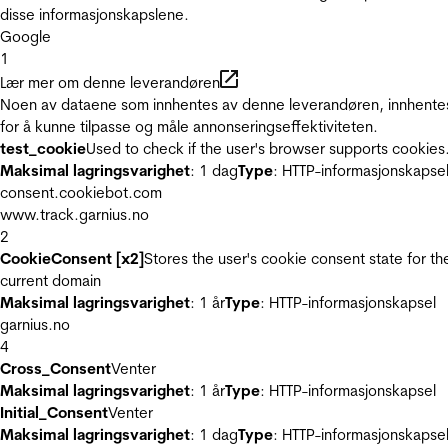
disse informasjonskapslene.
Google
1
Lær mer om denne leverandøren
Noen av dataene som innhentes av denne leverandøren, innhente
for å kunne tilpasse og måle annonseringseffektiviteten.
test_cookie
Used to check if the user's browser supports cookies
Maksimal lagringsvarighet
: 1 dag
Type
: HTTP-informasjonskapse
consent.cookiebot.com
www.track.garnius.no
2
CookieConsent [x2]
Stores the user's cookie consent state for th
current domain
Maksimal lagringsvarighet
: 1 år
Type
: HTTP-informasjonskapsel
garnius.no
4
Cross_Consent
Venter
Maksimal lagringsvarighet
: 1 år
Type
: HTTP-informasjonskapsel
Initial_Consent
Venter
Maksimal lagringsvarighet
: 1 dag
Type
: HTTP-informasjonskapse