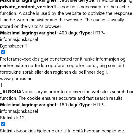
Maksimal lagringsvarighet
: Vedvarende
Type
: HTML lokal lagring
private_content_version
This cookie is necessary for the cache
function. A cache is used by the website to optimize the response
time between the visitor and the website. The cache is usually
stored on the visitor’s browser.
Maksimal lagringsvarighet
: 400 dager
Type
: HTTP-
informasjonskapsel
Egenskaper
1
Preferanse-cookies gjør et nettsted for å huske informasjon og
endrer måten nettsiden oppfører seg eller ser ut, ting som ditt
foretrukne språk eller den regionen du befinner deg i.
www.garnius.no
1
_ALGOLIA
Necessary in order to optimize the website's search-ba
function. The cookie ensures accurate and fast search results.
Maksimal lagringsvarighet
: 180 dager
Type
: HTTP-
informasjonskapsel
Statistikk
12
Statistikk-cookies hjelper eiere til å forstå hvordan besøkende