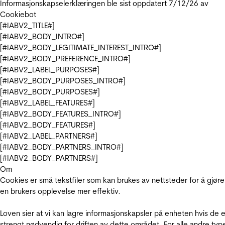
Informasjonskapselerklæringen ble sist oppdatert 7/12/26 av
Cookiebot
[#IABV2_TITLE#]
[#IABV2_BODY_INTRO#]
[#IABV2_BODY_LEGITIMATE_INTEREST_INTRO#]
[#IABV2_BODY_PREFERENCE_INTRO#]
[#IABV2_LABEL_PURPOSES#]
[#IABV2_BODY_PURPOSES_INTRO#]
[#IABV2_BODY_PURPOSES#]
[#IABV2_LABEL_FEATURES#]
[#IABV2_BODY_FEATURES_INTRO#]
[#IABV2_BODY_FEATURES#]
[#IABV2_LABEL_PARTNERS#]
[#IABV2_BODY_PARTNERS_INTRO#]
[#IABV2_BODY_PARTNERS#]
Om
Cookies er små tekstfiler som kan brukes av nettsteder for å gjøre
en brukers opplevelse mer effektiv.
Loven sier at vi kan lagre informasjonskapsler på enheten hvis de e
strengt nødvendig for driften av dette området. For alle andre typ