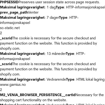
PHPSESSID
Preserves user session state across page requests.
Maksimal lagringsvarighet
: 1 dag
Type
: HTTP-informasjonskapse
prev_page_path
Venter
Maksimal lagringsvarighet
: 7 dager
Type
: HTTP-
informasjonskapsel
sc-static.net
2
_scsrid
The cookie is necessary for the secure checkout and
payment function on the website. This function is provided by
shopify.com.
Maksimal lagringsvarighet
: 13 måneder
Type
: HTTP-
informasjonskapsel
_scsrid
The cookie is necessary for the secure checkout and
payment function on the website. This function is provided by
shopify.com.
Maksimal lagringsvarighet
: Vedvarende
Type
: HTML lokal lagring
www.garnius.no
2
M2_VENIA_BROWSER_PERSISTENCE__cartId
Necessary for the
shopping cart functionality on the website.