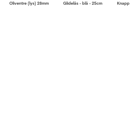
Oliventre (lys) 28mm
Glidelås - blå - 25cm
Knapp 