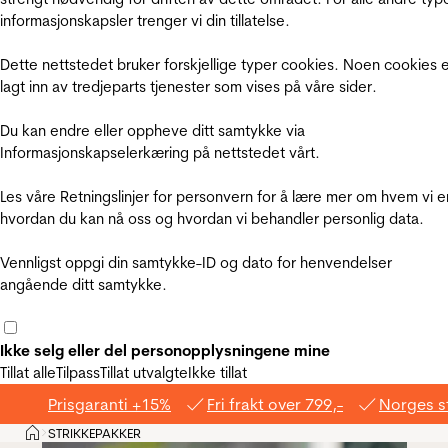
informasjonskapsler trenger vi din tillatelse.
Dette nettstedet bruker forskjellige typer cookies. Noen cookies 
lagt inn av tredjeparts tjenester som vises på våre sider.
Du kan endre eller oppheve ditt samtykke via
Informasjonskapselerkæring på nettstedet vårt.
Les våre Retningslinjer for personvern for å lære mer om hvem vi e
hvordan du kan nå oss og hvordan vi behandler personlig data.
Vennligst oppgi din samtykke-ID og dato for henvendelser
angående ditt samtykke.
Ikke selg eller del personopplysningene mine
Tillat alle
Tilpass
Tillat utvalgte
Ikke tillat
Prisgaranti +15%
Fri frakt over 799,-
Norges s
Hjem
STRIKKEPAKKER
>