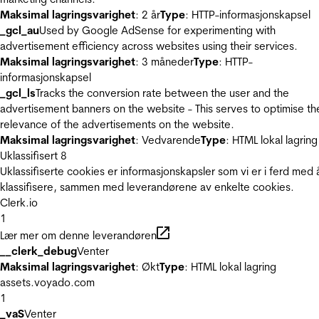
Maksimal lagringsvarighet
: 2 år
Type
: HTTP-informasjonskapsel
_gcl_au
Used by Google AdSense for experimenting with
advertisement efficiency across websites using their services.
Maksimal lagringsvarighet
: 3 måneder
Type
: HTTP-
informasjonskapsel
_gcl_ls
Tracks the conversion rate between the user and the
advertisement banners on the website - This serves to optimise th
relevance of the advertisements on the website.
Maksimal lagringsvarighet
: Vedvarende
Type
: HTML lokal lagring
Uklassifisert
8
Uklassifiserte cookies er informasjonskapsler som vi er i ferd med 
klassifisere, sammen med leverandørene av enkelte cookies.
Clerk.io
1
Lær mer om denne leverandøren
__clerk_debug
Venter
Maksimal lagringsvarighet
: Økt
Type
: HTML lokal lagring
assets.voyado.com
1
_vaS
Venter