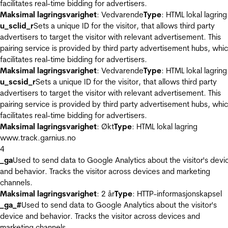
facilitates real-time bidding for advertisers.
Maksimal lagringsvarighet
: Vedvarende
Type
: HTML lokal lagring
u_sclid_r
Sets a unique ID for the visitor, that allows third party
advertisers to target the visitor with relevant advertisement. This
pairing service is provided by third party advertisement hubs, whi
facilitates real-time bidding for advertisers.
Maksimal lagringsvarighet
: Vedvarende
Type
: HTML lokal lagring
u_scsid_r
Sets a unique ID for the visitor, that allows third party
advertisers to target the visitor with relevant advertisement. This
pairing service is provided by third party advertisement hubs, whi
facilitates real-time bidding for advertisers.
Maksimal lagringsvarighet
: Økt
Type
: HTML lokal lagring
www.track.garnius.no
4
_ga
Used to send data to Google Analytics about the visitor's devi
and behavior. Tracks the visitor across devices and marketing
channels.
Maksimal lagringsvarighet
: 2 år
Type
: HTTP-informasjonskapsel
_ga_#
Used to send data to Google Analytics about the visitor's
device and behavior. Tracks the visitor across devices and
marketing channels.