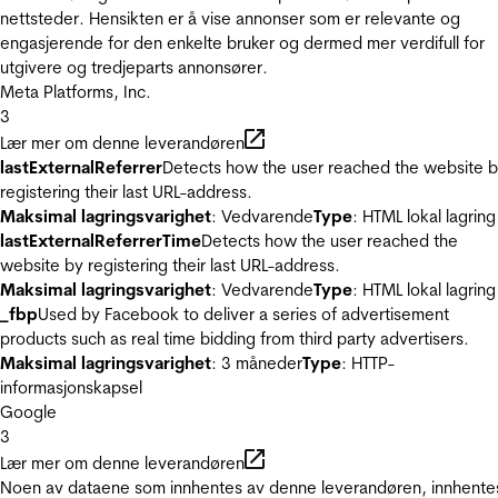
nettsteder. Hensikten er å vise annonser som er relevante og
engasjerende for den enkelte bruker og dermed mer verdifull for
utgivere og tredjeparts annonsører.
Meta Platforms, Inc.
3
Lær mer om denne leverandøren
lastExternalReferrer
Detects how the user reached the website 
registering their last URL-address.
Maksimal lagringsvarighet
: Vedvarende
Type
: HTML lokal lagring
lastExternalReferrerTime
Detects how the user reached the
website by registering their last URL-address.
Maksimal lagringsvarighet
: Vedvarende
Type
: HTML lokal lagring
_fbp
Used by Facebook to deliver a series of advertisement
products such as real time bidding from third party advertisers.
Maksimal lagringsvarighet
: 3 måneder
Type
: HTTP-
informasjonskapsel
Google
3
Lær mer om denne leverandøren
Noen av dataene som innhentes av denne leverandøren, innhente