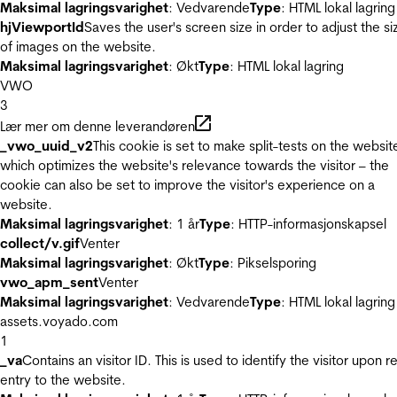
Maksimal lagringsvarighet
: Vedvarende
Type
: HTML lokal lagring
hjViewportId
Saves the user's screen size in order to adjust the si
of images on the website.
Maksimal lagringsvarighet
: Økt
Type
: HTML lokal lagring
VWO
3
Lær mer om denne leverandøren
_vwo_uuid_v2
This cookie is set to make split-tests on the websit
which optimizes the website's relevance towards the visitor – the
cookie can also be set to improve the visitor's experience on a
website.
Maksimal lagringsvarighet
: 1 år
Type
: HTTP-informasjonskapsel
collect/v.gif
Venter
Maksimal lagringsvarighet
: Økt
Type
: Pikselsporing
vwo_apm_sent
Venter
Maksimal lagringsvarighet
: Vedvarende
Type
: HTML lokal lagring
assets.voyado.com
1
_va
Contains an visitor ID. This is used to identify the visitor upon r
entry to the website.