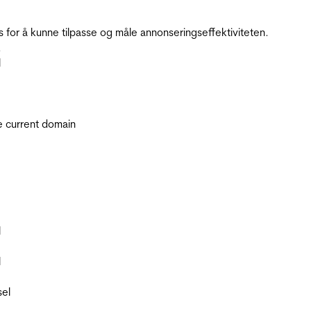
for å kunne tilpasse og måle annonseringseffektiviteten.
.
l
he current domain
l
l
sel