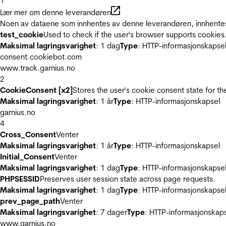
1
Lær mer om denne leverandøren
Noen av dataene som innhentes av denne leverandøren, innhentes 
test_cookie
Used to check if the user's browser supports cookies
Maksimal lagringsvarighet
: 1 dag
Type
: HTTP-informasjonskapse
consent.cookiebot.com
www.track.garnius.no
2
CookieConsent [x2]
Stores the user's cookie consent state for t
Maksimal lagringsvarighet
: 1 år
Type
: HTTP-informasjonskapsel
garnius.no
4
Cross_Consent
Venter
Maksimal lagringsvarighet
: 1 år
Type
: HTTP-informasjonskapsel
Initial_Consent
Venter
Maksimal lagringsvarighet
: 1 dag
Type
: HTTP-informasjonskapse
PHPSESSID
Preserves user session state across page requests.
Maksimal lagringsvarighet
: 1 dag
Type
: HTTP-informasjonskapse
prev_page_path
Venter
Maksimal lagringsvarighet
: 7 dager
Type
: HTTP-informasjonskap
www.garnius.no