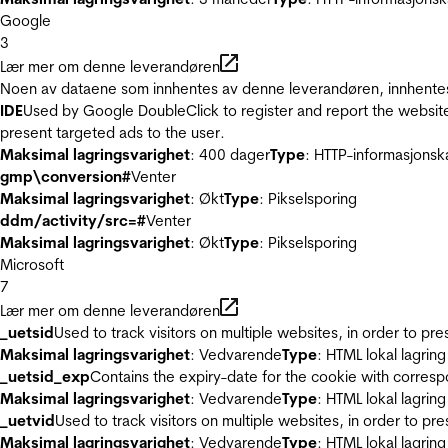
Google
3
Lær mer om denne leverandøren
Noen av dataene som innhentes av denne leverandøren, innhentes 
IDE
Used by Google DoubleClick to register and report the website u
present targeted ads to the user.
Maksimal lagringsvarighet
: 400 dager
Type
: HTTP-informasjonsk
gmp\conversion#
Venter
Maksimal lagringsvarighet
: Økt
Type
: Pikselsporing
ddm/activity/src=#
Venter
Maksimal lagringsvarighet
: Økt
Type
: Pikselsporing
Microsoft
7
Lær mer om denne leverandøren
_uetsid
Used to track visitors on multiple websites, in order to pr
Maksimal lagringsvarighet
: Vedvarende
Type
: HTML lokal lagring
_uetsid_exp
Contains the expiry-date for the cookie with corres
Maksimal lagringsvarighet
: Vedvarende
Type
: HTML lokal lagring
_uetvid
Used to track visitors on multiple websites, in order to pr
Maksimal lagringsvarighet
: Vedvarende
Type
: HTML lokal lagring