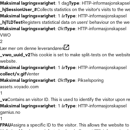
Maksimal lagringsvarighet
: 1 dag
Type
: HTTP-informasjonskapse
_hjSessionUser_#
Collects statistics on the visitor's visits to t
Maksimal lagringsvarighet
: 1 år
Type
: HTTP-informasjonskapsel
_hjTLDTest
Registers statistical data on users' behaviour on the we
Maksimal lagringsvarighet
: Økt
Type
: HTTP-informasjonskapsel
VWO
2
Lær mer om denne leverandøren
_vwo_uuid_v2
This cookie is set to make split-tests on the websi
website.
Maksimal lagringsvarighet
: 1 år
Type
: HTTP-informasjonskapsel
collect/v.gif
Venter
Maksimal lagringsvarighet
: Økt
Type
: Pikselsporing
assets.voyado.com
1
_va
Contains an visitor ID. This is used to identify the visitor upon 
Maksimal lagringsvarighet
: 1 år
Type
: HTTP-informasjonskapsel
garnius.no
1
FPAU
Assigns a specific ID to the visitor. This allows the website to