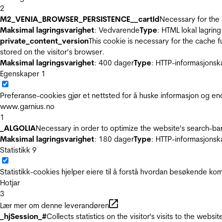
2
M2_VENIA_BROWSER_PERSISTENCE__cartId
Necessary for the 
Maksimal lagringsvarighet
: Vedvarende
Type
: HTML lokal lagring
private_content_version
This cookie is necessary for the cache 
stored on the visitor’s browser.
Maksimal lagringsvarighet
: 400 dager
Type
: HTTP-informasjonsk
Egenskaper
1
Preferanse-cookies gjør et nettsted for å huske informasjon og end
www.garnius.no
1
_ALGOLIA
Necessary in order to optimize the website's search-bar
Maksimal lagringsvarighet
: 180 dager
Type
: HTTP-informasjonsk
Statistikk
9
Statistikk-cookies hjelper eiere til å forstå hvordan besøkende 
Hotjar
3
Lær mer om denne leverandøren
_hjSession_#
Collects statistics on the visitor's visits to the we