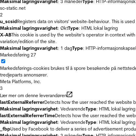
Maksimal lagringsvarighet
: 3 måneder
Type
: HTTP-informasjonsk
sc-static.net
2
u_scsid
Registers data on visitors' website-behaviour. This is used 
Maksimal lagringsvarighet
: Økt
Type
: HTML lokal lagring
X-AB
This cookie is used by the website’s operator in context with 
variation/edition of the site.
Maksimal lagringsvarighet
: 1 dag
Type
: HTTP-informasjonskapse
Markedsføring
27
Markedsførings-cookies brukes til å spore besøkende på nettstede
tredjeparts annonsører.
Meta Platforms, Inc.
3
Lær mer om denne leverandøren
lastExternalReferrer
Detects how the user reached the website by 
Maksimal lagringsvarighet
: Vedvarende
Type
: HTML lokal lagring
lastExternalReferrerTime
Detects how the user reached the websi
Maksimal lagringsvarighet
: Vedvarende
Type
: HTML lokal lagring
_fbp
Used by Facebook to deliver a series of advertisement product
Maksimal lagringsvarighet
: 3 måneder
Type
: HTTP-informasjonsk