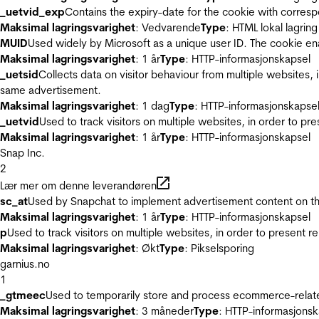
_uetvid_exp
Contains the expiry-date for the cookie with corres
Maksimal lagringsvarighet
: Vedvarende
Type
: HTML lokal lagring
MUID
Used widely by Microsoft as a unique user ID. The cookie en
Maksimal lagringsvarighet
: 1 år
Type
: HTTP-informasjonskapsel
_uetsid
Collects data on visitor behaviour from multiple websites, 
same advertisement.
Maksimal lagringsvarighet
: 1 dag
Type
: HTTP-informasjonskapse
_uetvid
Used to track visitors on multiple websites, in order to pr
Maksimal lagringsvarighet
: 1 år
Type
: HTTP-informasjonskapsel
Snap Inc.
2
Lær mer om denne leverandøren
sc_at
Used by Snapchat to implement advertisement content on the w
Maksimal lagringsvarighet
: 1 år
Type
: HTTP-informasjonskapsel
p
Used to track visitors on multiple websites, in order to present 
Maksimal lagringsvarighet
: Økt
Type
: Pikselsporing
garnius.no
1
_gtmeec
Used to temporarily store and process ecommerce-related 
Maksimal lagringsvarighet
: 3 måneder
Type
: HTTP-informasjonsk