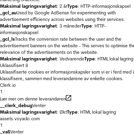
Maksimal lagringsvarighet
: 2 år
Type
: HTTP-informasjonskapsel
_gcl_au
Used by Google AdSense for experimenting with
advertisement efficiency across websites using their services.
Maksimal lagringsvarighet
: 3 måneder
Type
: HTTP-
informasjonskapsel
_gcl_ls
Tracks the conversion rate between the user and the
advertisement banners on the website - This serves to optimise th
relevance of the advertisements on the website.
Maksimal lagringsvarighet
: Vedvarende
Type
: HTML lokal lagring
Uklassifisert
8
Uklassifiserte cookies er informasjonskapsler som vi er i ferd med 
klassifisere, sammen med leverandørene av enkelte cookies.
Clerk.io
1
Lær mer om denne leverandøren
__clerk_debug
Venter
Maksimal lagringsvarighet
: Økt
Type
: HTML lokal lagring
assets.voyado.com
1
_vaS
Venter