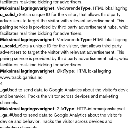
facilitates real-time bidding for advertisers.
Maksimal lagringsvarighet
: Vedvarende
Type
: HTML lokal lagring
u_sclid_r
Sets a unique ID for the visitor, that allows third party
advertisers to target the visitor with relevant advertisement. This
pairing service is provided by third party advertisement hubs, whi
facilitates real-time bidding for advertisers.
Maksimal lagringsvarighet
: Vedvarende
Type
: HTML lokal lagring
u_scsid_r
Sets a unique ID for the visitor, that allows third party
advertisers to target the visitor with relevant advertisement. This
pairing service is provided by third party advertisement hubs, whi
facilitates real-time bidding for advertisers.
Maksimal lagringsvarighet
: Økt
Type
: HTML lokal lagring
www.track.garnius.no
4
_ga
Used to send data to Google Analytics about the visitor's devi
and behavior. Tracks the visitor across devices and marketing
channels.
Maksimal lagringsvarighet
: 2 år
Type
: HTTP-informasjonskapsel
_ga_#
Used to send data to Google Analytics about the visitor's
device and behavior. Tracks the visitor across devices and
marketing channels.