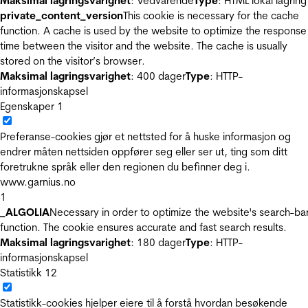
Maksimal lagringsvarighet
: Vedvarende
Type
: HTML lokal lagring
private_content_version
This cookie is necessary for the cache
function. A cache is used by the website to optimize the response
time between the visitor and the website. The cache is usually
stored on the visitor’s browser.
Maksimal lagringsvarighet
: 400 dager
Type
: HTTP-
informasjonskapsel
Egenskaper
1
Preferanse-cookies gjør et nettsted for å huske informasjon og
endrer måten nettsiden oppfører seg eller ser ut, ting som ditt
foretrukne språk eller den regionen du befinner deg i.
www.garnius.no
1
_ALGOLIA
Necessary in order to optimize the website's search-ba
function. The cookie ensures accurate and fast search results.
Maksimal lagringsvarighet
: 180 dager
Type
: HTTP-
informasjonskapsel
Statistikk
12
Statistikk-cookies hjelper eiere til å forstå hvordan besøkende