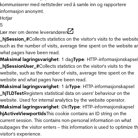
kommuniserer med nettsteder ved å samle inn og rapportere
informasjon anonymt.
Hotjar
5
Lær mer om denne leverandøren
_hjSession_#
Collects statistics on the visitor's visits to the websit
such as the number of visits, average time spent on the website a
what pages have been read.
Maksimal lagringsvarighet
: 1 dag
Type
: HTTP-informasjonskapse
_hjSessionUser_#
Collects statistics on the visitor's visits to the
website, such as the number of visits, average time spent on the
website and what pages have been read.
Maksimal lagringsvarighet
: 1 år
Type
: HTTP-informasjonskapsel
_hjTLDTest
Registers statistical data on users' behaviour on the
website. Used for internal analytics by the website operator.
Maksimal lagringsvarighet
: Økt
Type
: HTTP-informasjonskapsel
hjActiveViewportIds
This cookie contains an ID string on the
current session. This contains non-personal information on what
subpages the visitor enters – this information is used to optimize t
visitor's experience.