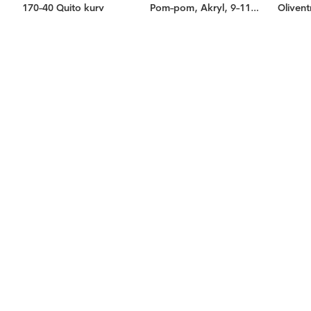
170-40 Quito kurv
Pom-pom, Akryl, 9-11cm, Hvit/Svart
Oliven