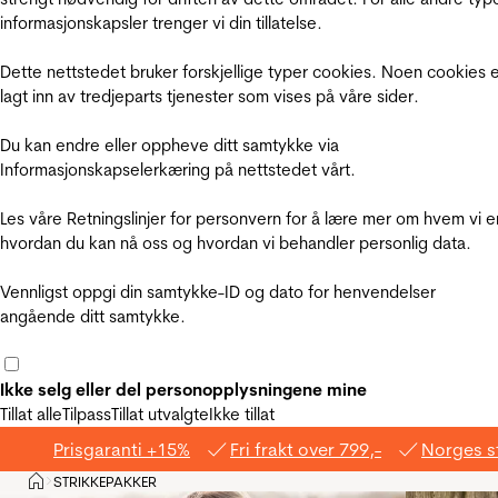
informasjonskapsler trenger vi din tillatelse.
Dette nettstedet bruker forskjellige typer cookies. Noen cookies 
lagt inn av tredjeparts tjenester som vises på våre sider.
Du kan endre eller oppheve ditt samtykke via
Informasjonskapselerkæring på nettstedet vårt.
Les våre Retningslinjer for personvern for å lære mer om hvem vi e
hvordan du kan nå oss og hvordan vi behandler personlig data.
Vennligst oppgi din samtykke-ID og dato for henvendelser
angående ditt samtykke.
Ikke selg eller del personopplysningene mine
Tillat alle
Tilpass
Tillat utvalgte
Ikke tillat
Prisgaranti +15%
Fri frakt over 799,-
Norges s
Hjem
STRIKKEPAKKER
>