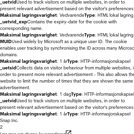
_uetvid
Used to track visitors on multiple websites, in order to
present relevant advertisement based on the visitor's preferences
Maksimal lagringsvarighet
: Vedvarende
Type
: HTML lokal lagring
_uetvid_exp
Contains the expiry-date for the cookie with
corresponding name.
Maksimal lagringsvarighet
: Vedvarende
Type
: HTML lokal lagring
MUID
Used widely by Microsoft as a unique user ID. The cookie
enables user tracking by synchronising the ID across many Microso
domains.
Maksimal lagringsvarighet
: 1 år
Type
: HTTP-informasjonskapsel
_uetsid
Collects data on visitor behaviour from multiple websites, 
order to present more relevant advertisement - This also allows th
website to limit the number of times that they are shown the same
advertisement.
Maksimal lagringsvarighet
: 1 dag
Type
: HTTP-informasjonskapse
_uetvid
Used to track visitors on multiple websites, in order to
present relevant advertisement based on the visitor's preferences
Maksimal lagringsvarighet
: 1 år
Type
: HTTP-informasjonskapsel
Snap Inc.
2