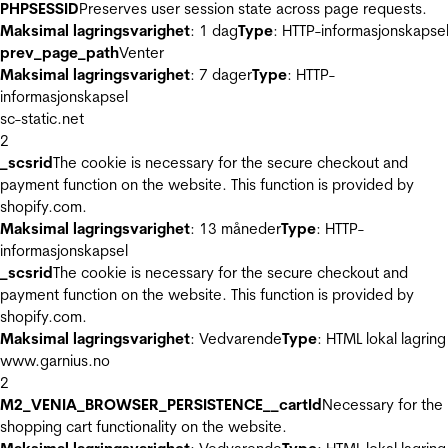
PHPSESSID
Preserves user session state across page requests.
Maksimal lagringsvarighet
: 1 dag
Type
: HTTP-informasjonskapse
prev_page_path
Venter
Maksimal lagringsvarighet
: 7 dager
Type
: HTTP-
informasjonskapsel
sc-static.net
2
_scsrid
The cookie is necessary for the secure checkout and
payment function on the website. This function is provided by
shopify.com.
Maksimal lagringsvarighet
: 13 måneder
Type
: HTTP-
informasjonskapsel
_scsrid
The cookie is necessary for the secure checkout and
payment function on the website. This function is provided by
shopify.com.
Maksimal lagringsvarighet
: Vedvarende
Type
: HTML lokal lagring
www.garnius.no
2
M2_VENIA_BROWSER_PERSISTENCE__cartId
Necessary for the
shopping cart functionality on the website.