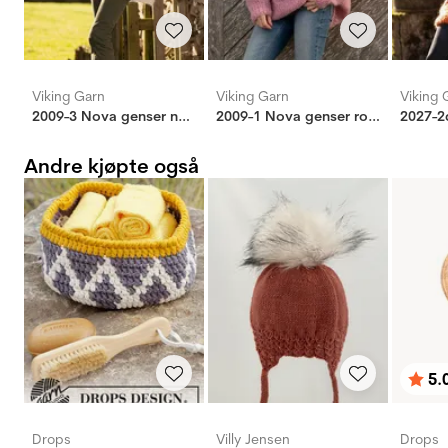
Viking Garn
Viking Garn
Viking 
2009-3 Nova genser natur
2009-1 Nova genser rosa
Andre kjøpte også
5.
Karak
av 5 
Drops
Villy Jensen
Drops