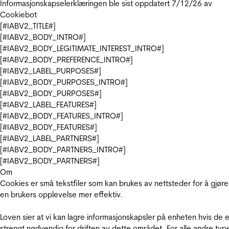
Informasjonskapselerklæringen ble sist oppdatert 7/12/26 av
Cookiebot
[#IABV2_TITLE#]
[#IABV2_BODY_INTRO#]
[#IABV2_BODY_LEGITIMATE_INTEREST_INTRO#]
[#IABV2_BODY_PREFERENCE_INTRO#]
[#IABV2_LABEL_PURPOSES#]
[#IABV2_BODY_PURPOSES_INTRO#]
[#IABV2_BODY_PURPOSES#]
[#IABV2_LABEL_FEATURES#]
[#IABV2_BODY_FEATURES_INTRO#]
[#IABV2_BODY_FEATURES#]
[#IABV2_LABEL_PARTNERS#]
[#IABV2_BODY_PARTNERS_INTRO#]
[#IABV2_BODY_PARTNERS#]
Om
Cookies er små tekstfiler som kan brukes av nettsteder for å gjøre
en brukers opplevelse mer effektiv.
Loven sier at vi kan lagre informasjonskapsler på enheten hvis de e
strengt nødvendig for driften av dette området. For alle andre typ