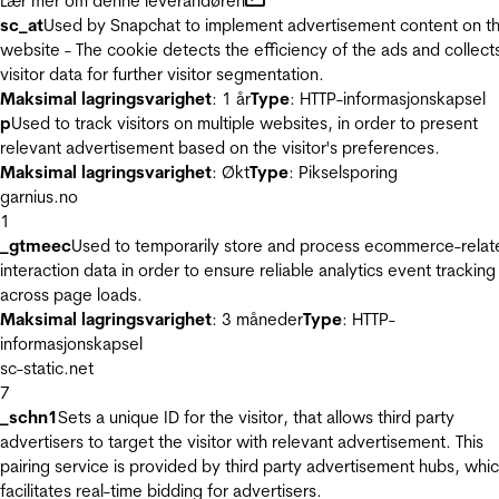
Lær mer om denne leverandøren
sc_at
Used by Snapchat to implement advertisement content on t
website - The cookie detects the efficiency of the ads and collect
visitor data for further visitor segmentation.
Maksimal lagringsvarighet
: 1 år
Type
: HTTP-informasjonskapsel
p
Used to track visitors on multiple websites, in order to present
relevant advertisement based on the visitor's preferences.
Maksimal lagringsvarighet
: Økt
Type
: Pikselsporing
garnius.no
1
_gtmeec
Used to temporarily store and process ecommerce-relat
interaction data in order to ensure reliable analytics event tracking
across page loads.
Maksimal lagringsvarighet
: 3 måneder
Type
: HTTP-
informasjonskapsel
sc-static.net
7
_schn1
Sets a unique ID for the visitor, that allows third party
advertisers to target the visitor with relevant advertisement. This
pairing service is provided by third party advertisement hubs, whi
facilitates real-time bidding for advertisers.