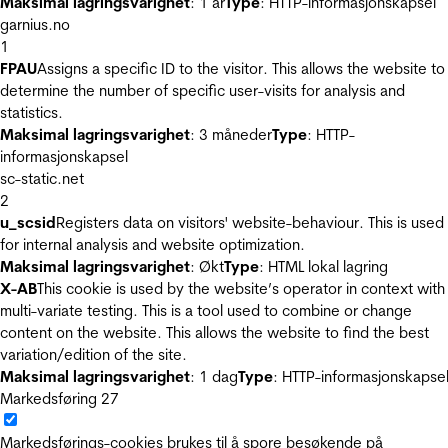
Maksimal lagringsvarighet
: 1 år
Type
: HTTP-informasjonskapsel
garnius.no
1
FPAU
Assigns a specific ID to the visitor. This allows the website to
determine the number of specific user-visits for analysis and
statistics.
Maksimal lagringsvarighet
: 3 måneder
Type
: HTTP-
informasjonskapsel
sc-static.net
2
u_scsid
Registers data on visitors' website-behaviour. This is used
for internal analysis and website optimization.
Maksimal lagringsvarighet
: Økt
Type
: HTML lokal lagring
X-AB
This cookie is used by the website’s operator in context with
multi-variate testing. This is a tool used to combine or change
content on the website. This allows the website to find the best
variation/edition of the site.
Maksimal lagringsvarighet
: 1 dag
Type
: HTTP-informasjonskapse
Markedsføring
27
Markedsførings-cookies brukes til å spore besøkende på