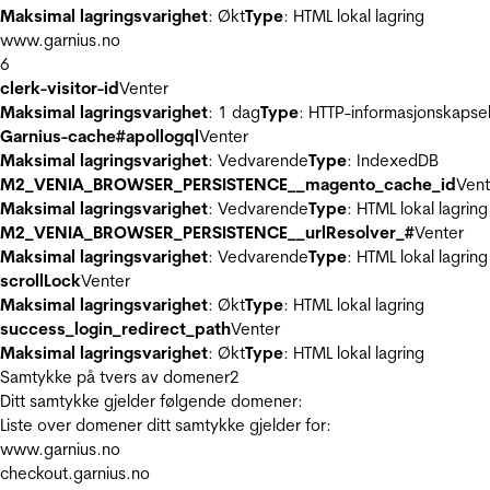
Maksimal lagringsvarighet
: Økt
Type
: HTML lokal lagring
www.garnius.no
6
clerk-visitor-id
Venter
Maksimal lagringsvarighet
: 1 dag
Type
: HTTP-informasjonskapse
Garnius-cache#apollogql
Venter
Maksimal lagringsvarighet
: Vedvarende
Type
: IndexedDB
M2_VENIA_BROWSER_PERSISTENCE__magento_cache_id
Vent
Maksimal lagringsvarighet
: Vedvarende
Type
: HTML lokal lagring
M2_VENIA_BROWSER_PERSISTENCE__urlResolver_#
Venter
Maksimal lagringsvarighet
: Vedvarende
Type
: HTML lokal lagring
scrollLock
Venter
Maksimal lagringsvarighet
: Økt
Type
: HTML lokal lagring
success_login_redirect_path
Venter
Maksimal lagringsvarighet
: Økt
Type
: HTML lokal lagring
Samtykke på tvers av domener
2
Ditt samtykke gjelder følgende domener:
Liste over domener ditt samtykke gjelder for:
www.garnius.no
checkout.garnius.no