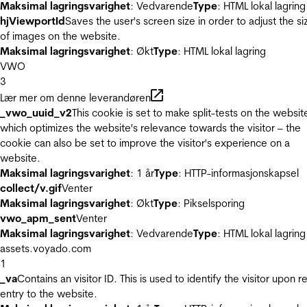
Maksimal lagringsvarighet
: Vedvarende
Type
: HTML lokal lagring
hjViewportId
Saves the user's screen size in order to adjust the si
of images on the website.
Maksimal lagringsvarighet
: Økt
Type
: HTML lokal lagring
VWO
3
Lær mer om denne leverandøren
_vwo_uuid_v2
This cookie is set to make split-tests on the websit
which optimizes the website's relevance towards the visitor – the
cookie can also be set to improve the visitor's experience on a
website.
Maksimal lagringsvarighet
: 1 år
Type
: HTTP-informasjonskapsel
collect/v.gif
Venter
Maksimal lagringsvarighet
: Økt
Type
: Pikselsporing
vwo_apm_sent
Venter
Maksimal lagringsvarighet
: Vedvarende
Type
: HTML lokal lagring
assets.voyado.com
1
_va
Contains an visitor ID. This is used to identify the visitor upon r
entry to the website.