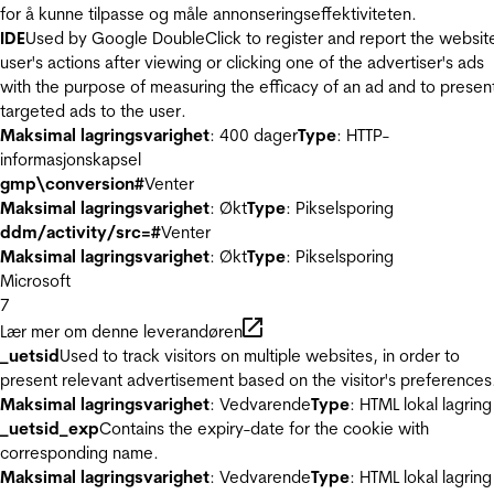
for å kunne tilpasse og måle annonseringseffektiviteten.
IDE
Used by Google DoubleClick to register and report the websit
user's actions after viewing or clicking one of the advertiser's ads
with the purpose of measuring the efficacy of an ad and to presen
targeted ads to the user.
Maksimal lagringsvarighet
: 400 dager
Type
: HTTP-
informasjonskapsel
gmp\conversion#
Venter
Maksimal lagringsvarighet
: Økt
Type
: Pikselsporing
ddm/activity/src=#
Venter
Maksimal lagringsvarighet
: Økt
Type
: Pikselsporing
Microsoft
7
Lær mer om denne leverandøren
_uetsid
Used to track visitors on multiple websites, in order to
present relevant advertisement based on the visitor's preferences
Maksimal lagringsvarighet
: Vedvarende
Type
: HTML lokal lagring
_uetsid_exp
Contains the expiry-date for the cookie with
corresponding name.
Maksimal lagringsvarighet
: Vedvarende
Type
: HTML lokal lagring