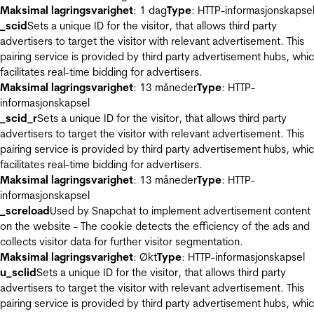
Maksimal lagringsvarighet
: 1 dag
Type
: HTTP-informasjonskapse
_scid
Sets a unique ID for the visitor, that allows third party
advertisers to target the visitor with relevant advertisement. This
pairing service is provided by third party advertisement hubs, whi
facilitates real-time bidding for advertisers.
Maksimal lagringsvarighet
: 13 måneder
Type
: HTTP-
informasjonskapsel
_scid_r
Sets a unique ID for the visitor, that allows third party
advertisers to target the visitor with relevant advertisement. This
pairing service is provided by third party advertisement hubs, whi
facilitates real-time bidding for advertisers.
Maksimal lagringsvarighet
: 13 måneder
Type
: HTTP-
informasjonskapsel
_screload
Used by Snapchat to implement advertisement content
on the website - The cookie detects the efficiency of the ads and
collects visitor data for further visitor segmentation.
Maksimal lagringsvarighet
: Økt
Type
: HTTP-informasjonskapsel
u_sclid
Sets a unique ID for the visitor, that allows third party
advertisers to target the visitor with relevant advertisement. This
pairing service is provided by third party advertisement hubs, whi