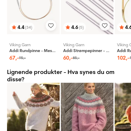
4.4
4.6
4.
(34)
(5)
Karakter:
av 5 mulige
Karakter:
av 5 mulige
Karak
av 5 
Viking Garn
Viking Garn
Viking 
Addi Rundpinne - Messing
Addi Strømpepinner - Aluminium
67
,-
60
,-
102
,-
95
,-
85
,-
Lignende produkter - Hva synes du om
disse?