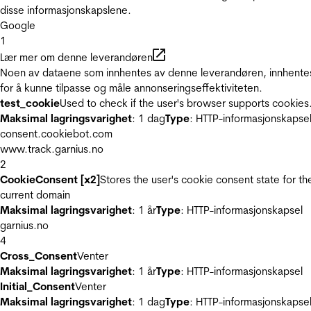
disse informasjonskapslene.
Google
1
Lær mer om denne leverandøren
Noen av dataene som innhentes av denne leverandøren, innhente
for å kunne tilpasse og måle annonseringseffektiviteten.
test_cookie
Used to check if the user's browser supports cookies
Maksimal lagringsvarighet
: 1 dag
Type
: HTTP-informasjonskapse
consent.cookiebot.com
www.track.garnius.no
2
CookieConsent [x2]
Stores the user's cookie consent state for th
current domain
Maksimal lagringsvarighet
: 1 år
Type
: HTTP-informasjonskapsel
garnius.no
4
Cross_Consent
Venter
Maksimal lagringsvarighet
: 1 år
Type
: HTTP-informasjonskapsel
Initial_Consent
Venter
Maksimal lagringsvarighet
: 1 dag
Type
: HTTP-informasjonskapse