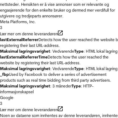
nettsteder. Hensikten er å vise annonser som er relevante og
engasjerende for den enkelte bruker og dermed mer verdifull for
utgivere og tredjeparts annonsører.
Meta Platforms, Inc.
3
Lær mer om denne leverandøren
lastExternalReferrer
Detects how the user reached the website 
registering their last URL-address.
Maksimal lagringsvarighet
: Vedvarende
Type
: HTML lokal lagring
lastExternalReferrerTime
Detects how the user reached the
website by registering their last URL-address.
Maksimal lagringsvarighet
: Vedvarende
Type
: HTML lokal lagring
_fbp
Used by Facebook to deliver a series of advertisement
products such as real time bidding from third party advertisers.
Maksimal lagringsvarighet
: 3 måneder
Type
: HTTP-
informasjonskapsel
Google
3
Lær mer om denne leverandøren
Noen av dataene som innhentes av denne leverandøren, innhente