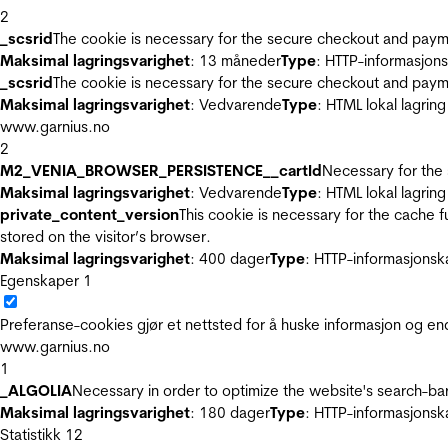
2
_scsrid
The cookie is necessary for the secure checkout and payme
Maksimal lagringsvarighet
: 13 måneder
Type
: HTTP-informasjon
_scsrid
The cookie is necessary for the secure checkout and payme
Maksimal lagringsvarighet
: Vedvarende
Type
: HTML lokal lagring
www.garnius.no
2
M2_VENIA_BROWSER_PERSISTENCE__cartId
Necessary for the 
Maksimal lagringsvarighet
: Vedvarende
Type
: HTML lokal lagring
private_content_version
This cookie is necessary for the cache 
stored on the visitor’s browser.
Maksimal lagringsvarighet
: 400 dager
Type
: HTTP-informasjonsk
Egenskaper
1
Preferanse-cookies gjør et nettsted for å huske informasjon og end
www.garnius.no
1
_ALGOLIA
Necessary in order to optimize the website's search-bar
Maksimal lagringsvarighet
: 180 dager
Type
: HTTP-informasjonsk
Statistikk
12