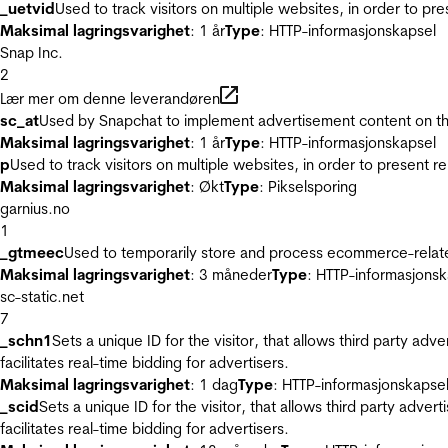
_uetvid
Used to track visitors on multiple websites, in order to pr
Maksimal lagringsvarighet
: 1 år
Type
: HTTP-informasjonskapsel
Snap Inc.
2
Lær mer om denne leverandøren
sc_at
Used by Snapchat to implement advertisement content on the w
Maksimal lagringsvarighet
: 1 år
Type
: HTTP-informasjonskapsel
p
Used to track visitors on multiple websites, in order to present 
Maksimal lagringsvarighet
: Økt
Type
: Pikselsporing
garnius.no
1
_gtmeec
Used to temporarily store and process ecommerce-related 
Maksimal lagringsvarighet
: 3 måneder
Type
: HTTP-informasjonsk
sc-static.net
7
_schn1
Sets a unique ID for the visitor, that allows third party adv
facilitates real-time bidding for advertisers.
Maksimal lagringsvarighet
: 1 dag
Type
: HTTP-informasjonskapse
_scid
Sets a unique ID for the visitor, that allows third party adver
facilitates real-time bidding for advertisers.