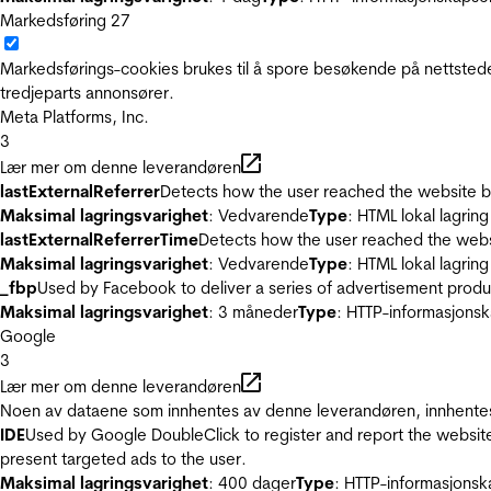
Markedsføring
27
Markedsførings-cookies brukes til å spore besøkende på nettstede
tredjeparts annonsører.
Meta Platforms, Inc.
3
Lær mer om denne leverandøren
lastExternalReferrer
Detects how the user reached the website by 
Maksimal lagringsvarighet
: Vedvarende
Type
: HTML lokal lagring
lastExternalReferrerTime
Detects how the user reached the websi
Maksimal lagringsvarighet
: Vedvarende
Type
: HTML lokal lagring
_fbp
Used by Facebook to deliver a series of advertisement product
Maksimal lagringsvarighet
: 3 måneder
Type
: HTTP-informasjonsk
Google
3
Lær mer om denne leverandøren
Noen av dataene som innhentes av denne leverandøren, innhentes 
IDE
Used by Google DoubleClick to register and report the website u
present targeted ads to the user.
Maksimal lagringsvarighet
: 400 dager
Type
: HTTP-informasjonsk