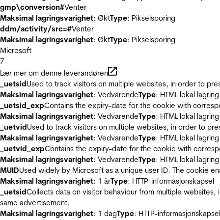
gmp\conversion#
Venter
Maksimal lagringsvarighet
: Økt
Type
: Pikselsporing
ddm/activity/src=#
Venter
Maksimal lagringsvarighet
: Økt
Type
: Pikselsporing
Microsoft
7
Lær mer om denne leverandøren
_uetsid
Used to track visitors on multiple websites, in order to pr
Maksimal lagringsvarighet
: Vedvarende
Type
: HTML lokal lagring
_uetsid_exp
Contains the expiry-date for the cookie with corres
Maksimal lagringsvarighet
: Vedvarende
Type
: HTML lokal lagring
_uetvid
Used to track visitors on multiple websites, in order to pr
Maksimal lagringsvarighet
: Vedvarende
Type
: HTML lokal lagring
_uetvid_exp
Contains the expiry-date for the cookie with corres
Maksimal lagringsvarighet
: Vedvarende
Type
: HTML lokal lagring
MUID
Used widely by Microsoft as a unique user ID. The cookie en
Maksimal lagringsvarighet
: 1 år
Type
: HTTP-informasjonskapsel
_uetsid
Collects data on visitor behaviour from multiple websites, 
same advertisement.
Maksimal lagringsvarighet
: 1 dag
Type
: HTTP-informasjonskapse