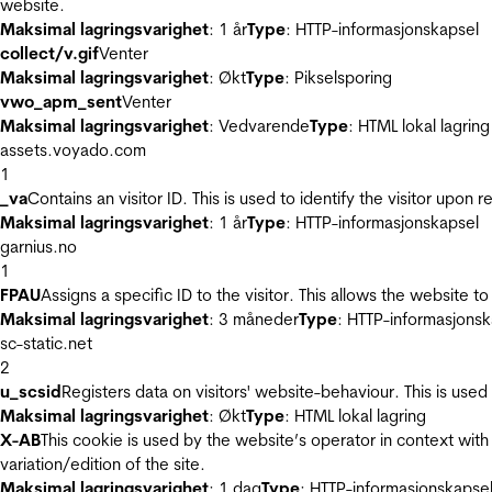
website.
Maksimal lagringsvarighet
: 1 år
Type
: HTTP-informasjonskapsel
collect/v.gif
Venter
Maksimal lagringsvarighet
: Økt
Type
: Pikselsporing
vwo_apm_sent
Venter
Maksimal lagringsvarighet
: Vedvarende
Type
: HTML lokal lagring
assets.voyado.com
1
_va
Contains an visitor ID. This is used to identify the visitor upon 
Maksimal lagringsvarighet
: 1 år
Type
: HTTP-informasjonskapsel
garnius.no
1
FPAU
Assigns a specific ID to the visitor. This allows the website to
Maksimal lagringsvarighet
: 3 måneder
Type
: HTTP-informasjonsk
sc-static.net
2
u_scsid
Registers data on visitors' website-behaviour. This is used 
Maksimal lagringsvarighet
: Økt
Type
: HTML lokal lagring
X-AB
This cookie is used by the website’s operator in context with 
variation/edition of the site.
Maksimal lagringsvarighet
: 1 dag
Type
: HTTP-informasjonskapse