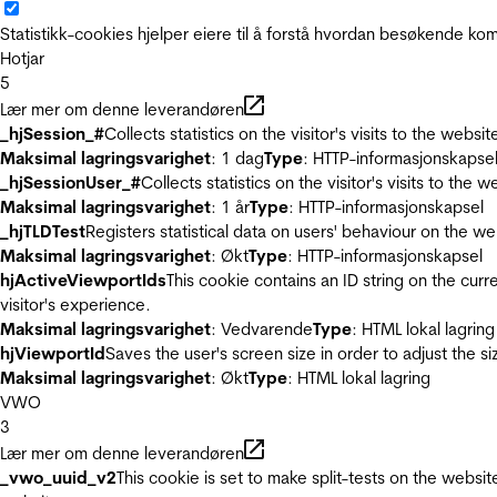
Statistikk-cookies hjelper eiere til å forstå hvordan besøkende 
Hotjar
5
Lær mer om denne leverandøren
_hjSession_#
Collects statistics on the visitor's visits to the we
Maksimal lagringsvarighet
: 1 dag
Type
: HTTP-informasjonskapse
_hjSessionUser_#
Collects statistics on the visitor's visits to t
Maksimal lagringsvarighet
: 1 år
Type
: HTTP-informasjonskapsel
_hjTLDTest
Registers statistical data on users' behaviour on the we
Maksimal lagringsvarighet
: Økt
Type
: HTTP-informasjonskapsel
hjActiveViewportIds
This cookie contains an ID string on the curr
visitor's experience.
Maksimal lagringsvarighet
: Vedvarende
Type
: HTML lokal lagring
hjViewportId
Saves the user's screen size in order to adjust the s
Maksimal lagringsvarighet
: Økt
Type
: HTML lokal lagring
VWO
3
Lær mer om denne leverandøren
_vwo_uuid_v2
This cookie is set to make split-tests on the websi