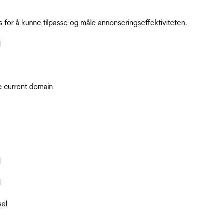
for å kunne tilpasse og måle annonseringseffektiviteten.
.
l
he current domain
l
l
sel