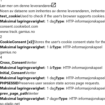
1
Lær mer om denne leverandøren
Noen av dataene som innhentes av denne leverandøren, innhentes 
test_cookie
Used to check if the user's browser supports cookies
Maksimal lagringsvarighet
: 1 dag
Type
: HTTP-informasjonskapse
consent.cookiebot.com
www.track.garnius.no
2
CookieConsent [x2]
Stores the user's cookie consent state for t
Maksimal lagringsvarighet
: 1 år
Type
: HTTP-informasjonskapsel
garnius.no
4
Cross_Consent
Venter
Maksimal lagringsvarighet
: 1 år
Type
: HTTP-informasjonskapsel
Initial_Consent
Venter
Maksimal lagringsvarighet
: 1 dag
Type
: HTTP-informasjonskapse
PHPSESSID
Preserves user session state across page requests.
Maksimal lagringsvarighet
: 1 dag
Type
: HTTP-informasjonskapse
prev_page_path
Venter
Maksimal lagringsvarighet
: 7 dager
Type
: HTTP-informasjonskap
sc-static.net