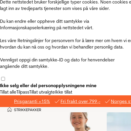
Dette nettstedet bruker forskjellige typer cookies. Noen cookies 
lagt inn av tredjeparts tjenester som vises på våre sider.
Du kan endre eller oppheve ditt samtykke via
Informasjonskapselerkæring på nettstedet vårt.
Les våre Retningslinjer for personvern for å lære mer om hvem vi e
hvordan du kan nå oss og hvordan vi behandler personlig data.
Vennligst oppgi din samtykke-ID og dato for henvendelser
angående ditt samtykke.
Ikke selg eller del personopplysningene mine
Tillat alle
Tilpass
Tillat utvalgte
Ikke tillat
Prisgaranti +15%
Fri frakt over 799,-
Norges s
Hjem
STRIKKEPAKKER
>