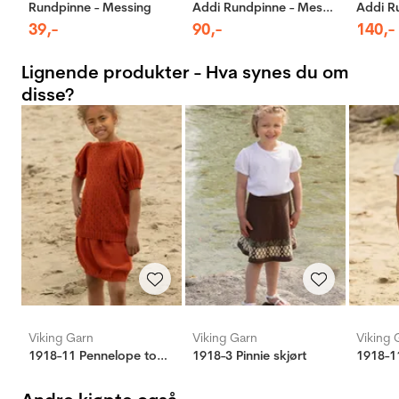
Rundpinne - Messing
Addi Rundpinne - Messing
39
,-
90
,-
140
,-
Lignende produkter - Hva synes du om
disse?
Viking Garn
Viking Garn
Viking 
1918-11 Pennelope topp og skjørt
1918-3 Pinnie skjørt