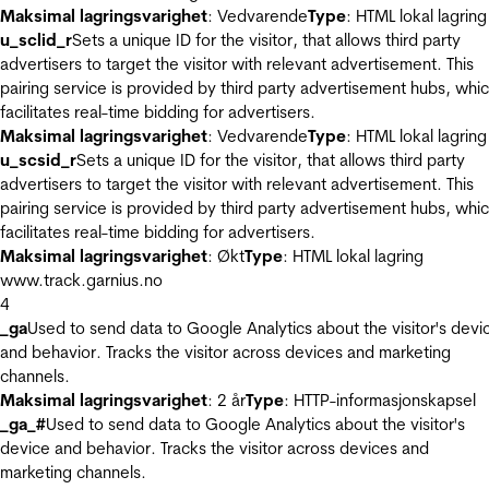
Maksimal lagringsvarighet
: Vedvarende
Type
: HTML lokal lagring
u_sclid_r
Sets a unique ID for the visitor, that allows third party
advertisers to target the visitor with relevant advertisement. This
pairing service is provided by third party advertisement hubs, whi
facilitates real-time bidding for advertisers.
Maksimal lagringsvarighet
: Vedvarende
Type
: HTML lokal lagring
u_scsid_r
Sets a unique ID for the visitor, that allows third party
advertisers to target the visitor with relevant advertisement. This
pairing service is provided by third party advertisement hubs, whi
facilitates real-time bidding for advertisers.
Maksimal lagringsvarighet
: Økt
Type
: HTML lokal lagring
www.track.garnius.no
4
_ga
Used to send data to Google Analytics about the visitor's devi
and behavior. Tracks the visitor across devices and marketing
channels.
Maksimal lagringsvarighet
: 2 år
Type
: HTTP-informasjonskapsel
_ga_#
Used to send data to Google Analytics about the visitor's
device and behavior. Tracks the visitor across devices and
marketing channels.