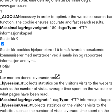
foretrukne språk eller den regionen du befinner deg i.
www.garnius.no
1
_ALGOLIA
Necessary in order to optimize the website's search-ba
function. The cookie ensures accurate and fast search results.
Maksimal lagringsvarighet
: 180 dager
Type
: HTTP-
informasjonskapsel
Statistikk
9
Statistikk-cookies hjelper eiere til å forstå hvordan besøkende
kommuniserer med nettsteder ved å samle inn og rapportere
informasjon anonymt.
Hotjar
3
Lær mer om denne leverandøren
_hjSession_#
Collects statistics on the visitor's visits to the websit
such as the number of visits, average time spent on the website a
what pages have been read.
Maksimal lagringsvarighet
: 1 dag
Type
: HTTP-informasjonskapse
_hjSessionUser_#
Collects statistics on the visitor's visits to the
website, such as the number of visits, average time spent on the