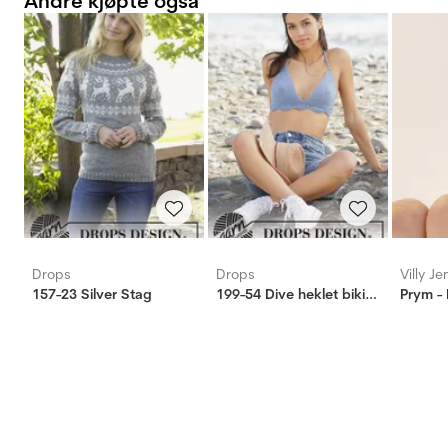
Andre kjøpte også
Drops
Drops
Villy J
157-23 Silver Stag
199-54 Dive heklet bikinitopp