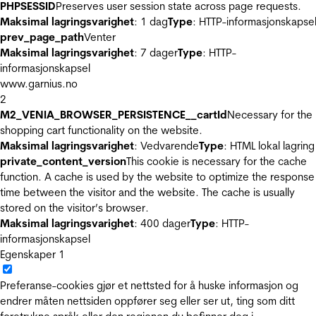
PHPSESSID
Preserves user session state across page requests.
Maksimal lagringsvarighet
: 1 dag
Type
: HTTP-informasjonskapse
prev_page_path
Venter
Maksimal lagringsvarighet
: 7 dager
Type
: HTTP-
informasjonskapsel
www.garnius.no
2
M2_VENIA_BROWSER_PERSISTENCE__cartId
Necessary for the
shopping cart functionality on the website.
Maksimal lagringsvarighet
: Vedvarende
Type
: HTML lokal lagring
private_content_version
This cookie is necessary for the cache
function. A cache is used by the website to optimize the response
time between the visitor and the website. The cache is usually
stored on the visitor’s browser.
Maksimal lagringsvarighet
: 400 dager
Type
: HTTP-
informasjonskapsel
Egenskaper
1
Preferanse-cookies gjør et nettsted for å huske informasjon og
endrer måten nettsiden oppfører seg eller ser ut, ting som ditt