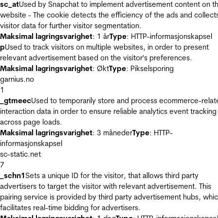
sc_at
Used by Snapchat to implement advertisement content on t
website - The cookie detects the efficiency of the ads and collect
visitor data for further visitor segmentation.
Maksimal lagringsvarighet
: 1 år
Type
: HTTP-informasjonskapsel
p
Used to track visitors on multiple websites, in order to present
relevant advertisement based on the visitor's preferences.
Maksimal lagringsvarighet
: Økt
Type
: Pikselsporing
garnius.no
1
_gtmeec
Used to temporarily store and process ecommerce-relat
interaction data in order to ensure reliable analytics event tracking
across page loads.
Maksimal lagringsvarighet
: 3 måneder
Type
: HTTP-
informasjonskapsel
sc-static.net
7
_schn1
Sets a unique ID for the visitor, that allows third party
advertisers to target the visitor with relevant advertisement. This
pairing service is provided by third party advertisement hubs, whi
facilitates real-time bidding for advertisers.