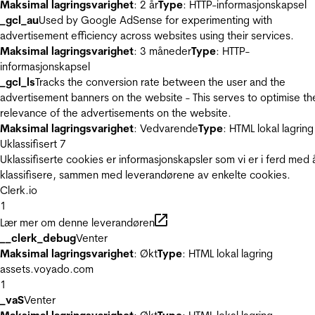
Maksimal lagringsvarighet
: 2 år
Type
: HTTP-informasjonskapsel
_gcl_au
Used by Google AdSense for experimenting with
advertisement efficiency across websites using their services.
Maksimal lagringsvarighet
: 3 måneder
Type
: HTTP-
informasjonskapsel
_gcl_ls
Tracks the conversion rate between the user and the
advertisement banners on the website - This serves to optimise th
relevance of the advertisements on the website.
Maksimal lagringsvarighet
: Vedvarende
Type
: HTML lokal lagring
Uklassifisert
7
Uklassifiserte cookies er informasjonskapsler som vi er i ferd med 
klassifisere, sammen med leverandørene av enkelte cookies.
Clerk.io
1
Lær mer om denne leverandøren
__clerk_debug
Venter
Maksimal lagringsvarighet
: Økt
Type
: HTML lokal lagring
assets.voyado.com
1
_vaS
Venter