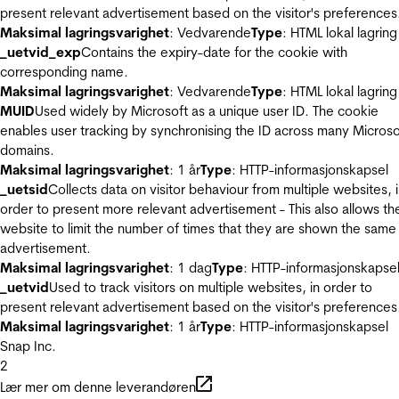
present relevant advertisement based on the visitor's preferences
Maksimal lagringsvarighet
: Vedvarende
Type
: HTML lokal lagring
_uetvid_exp
Contains the expiry-date for the cookie with
corresponding name.
Maksimal lagringsvarighet
: Vedvarende
Type
: HTML lokal lagring
MUID
Used widely by Microsoft as a unique user ID. The cookie
enables user tracking by synchronising the ID across many Microso
domains.
Maksimal lagringsvarighet
: 1 år
Type
: HTTP-informasjonskapsel
_uetsid
Collects data on visitor behaviour from multiple websites, 
order to present more relevant advertisement - This also allows th
website to limit the number of times that they are shown the same
advertisement.
Maksimal lagringsvarighet
: 1 dag
Type
: HTTP-informasjonskapse
_uetvid
Used to track visitors on multiple websites, in order to
present relevant advertisement based on the visitor's preferences
Maksimal lagringsvarighet
: 1 år
Type
: HTTP-informasjonskapsel
Snap Inc.
2
Lær mer om denne leverandøren