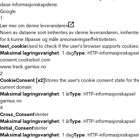
disse informasjonskapslene.
Google
1
Lær mer om denne leverandøren
Noen av dataene som innhentes av denne leverandøren, innhente
for å kunne tilpasse og måle annonseringseffektiviteten.
test_cookie
Used to check if the user's browser supports cookies
Maksimal lagringsvarighet
: 1 dag
Type
: HTTP-informasjonskapse
consent.cookiebot.com
www.track.garnius.no
2
CookieConsent [x2]
Stores the user's cookie consent state for th
current domain
Maksimal lagringsvarighet
: 1 år
Type
: HTTP-informasjonskapsel
garnius.no
4
Cross_Consent
Venter
Maksimal lagringsvarighet
: 1 år
Type
: HTTP-informasjonskapsel
Initial_Consent
Venter
Maksimal lagringsvarighet
: 1 dag
Type
: HTTP-informasjonskapse