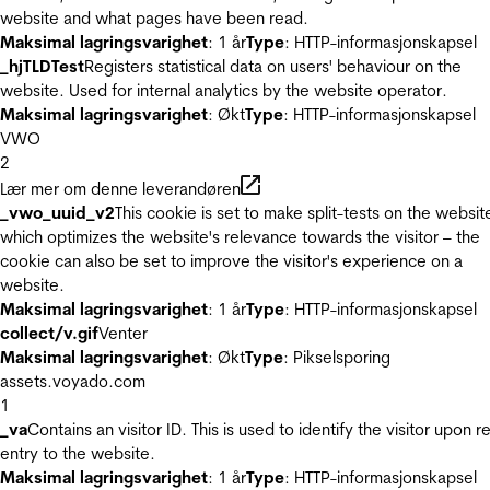
website and what pages have been read.
Maksimal lagringsvarighet
: 1 år
Type
: HTTP-informasjonskapsel
_hjTLDTest
Registers statistical data on users' behaviour on the
website. Used for internal analytics by the website operator.
Maksimal lagringsvarighet
: Økt
Type
: HTTP-informasjonskapsel
VWO
2
Lær mer om denne leverandøren
_vwo_uuid_v2
This cookie is set to make split-tests on the websit
which optimizes the website's relevance towards the visitor – the
cookie can also be set to improve the visitor's experience on a
website.
Maksimal lagringsvarighet
: 1 år
Type
: HTTP-informasjonskapsel
collect/v.gif
Venter
Maksimal lagringsvarighet
: Økt
Type
: Pikselsporing
assets.voyado.com
1
_va
Contains an visitor ID. This is used to identify the visitor upon r
entry to the website.
Maksimal lagringsvarighet
: 1 år
Type
: HTTP-informasjonskapsel