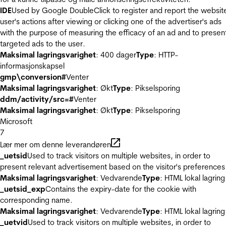
IDE
Used by Google DoubleClick to register and report the websit
user's actions after viewing or clicking one of the advertiser's ads
with the purpose of measuring the efficacy of an ad and to presen
targeted ads to the user.
Maksimal lagringsvarighet
: 400 dager
Type
: HTTP-
informasjonskapsel
gmp\conversion#
Venter
Maksimal lagringsvarighet
: Økt
Type
: Pikselsporing
ddm/activity/src=#
Venter
Maksimal lagringsvarighet
: Økt
Type
: Pikselsporing
Microsoft
7
Lær mer om denne leverandøren
_uetsid
Used to track visitors on multiple websites, in order to
present relevant advertisement based on the visitor's preferences
Maksimal lagringsvarighet
: Vedvarende
Type
: HTML lokal lagring
_uetsid_exp
Contains the expiry-date for the cookie with
corresponding name.
Maksimal lagringsvarighet
: Vedvarende
Type
: HTML lokal lagring
_uetvid
Used to track visitors on multiple websites, in order to