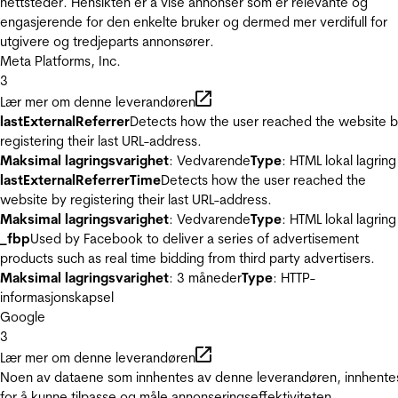
nettsteder. Hensikten er å vise annonser som er relevante og
engasjerende for den enkelte bruker og dermed mer verdifull for
utgivere og tredjeparts annonsører.
Meta Platforms, Inc.
3
Lær mer om denne leverandøren
lastExternalReferrer
Detects how the user reached the website 
registering their last URL-address.
Maksimal lagringsvarighet
: Vedvarende
Type
: HTML lokal lagring
lastExternalReferrerTime
Detects how the user reached the
website by registering their last URL-address.
Maksimal lagringsvarighet
: Vedvarende
Type
: HTML lokal lagring
_fbp
Used by Facebook to deliver a series of advertisement
products such as real time bidding from third party advertisers.
Maksimal lagringsvarighet
: 3 måneder
Type
: HTTP-
informasjonskapsel
Google
3
Lær mer om denne leverandøren
Noen av dataene som innhentes av denne leverandøren, innhente
for å kunne tilpasse og måle annonseringseffektiviteten.