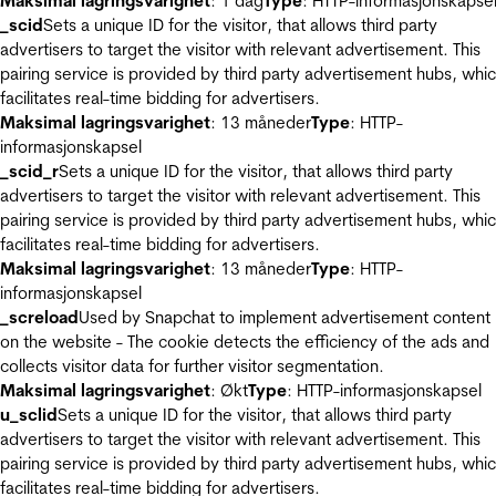
Maksimal lagringsvarighet
: 1 dag
Type
: HTTP-informasjonskapse
_scid
Sets a unique ID for the visitor, that allows third party
advertisers to target the visitor with relevant advertisement. This
pairing service is provided by third party advertisement hubs, whi
facilitates real-time bidding for advertisers.
Maksimal lagringsvarighet
: 13 måneder
Type
: HTTP-
informasjonskapsel
_scid_r
Sets a unique ID for the visitor, that allows third party
advertisers to target the visitor with relevant advertisement. This
pairing service is provided by third party advertisement hubs, whi
facilitates real-time bidding for advertisers.
Maksimal lagringsvarighet
: 13 måneder
Type
: HTTP-
informasjonskapsel
_screload
Used by Snapchat to implement advertisement content
on the website - The cookie detects the efficiency of the ads and
collects visitor data for further visitor segmentation.
Maksimal lagringsvarighet
: Økt
Type
: HTTP-informasjonskapsel
u_sclid
Sets a unique ID for the visitor, that allows third party
advertisers to target the visitor with relevant advertisement. This
pairing service is provided by third party advertisement hubs, whi
facilitates real-time bidding for advertisers.