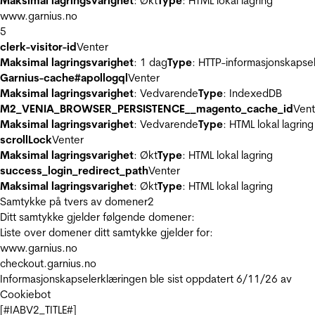
Maksimal lagringsvarighet
: Økt
Type
: HTML lokal lagring
www.garnius.no
5
clerk-visitor-id
Venter
Maksimal lagringsvarighet
: 1 dag
Type
: HTTP-informasjonskapse
Garnius-cache#apollogql
Venter
Maksimal lagringsvarighet
: Vedvarende
Type
: IndexedDB
M2_VENIA_BROWSER_PERSISTENCE__magento_cache_id
Vent
Maksimal lagringsvarighet
: Vedvarende
Type
: HTML lokal lagring
scrollLock
Venter
Maksimal lagringsvarighet
: Økt
Type
: HTML lokal lagring
success_login_redirect_path
Venter
Maksimal lagringsvarighet
: Økt
Type
: HTML lokal lagring
Samtykke på tvers av domener
2
Ditt samtykke gjelder følgende domener:
Liste over domener ditt samtykke gjelder for:
www.garnius.no
checkout.garnius.no
Informasjonskapselerklæringen ble sist oppdatert 6/11/26 av
Cookiebot
[#IABV2_TITLE#]