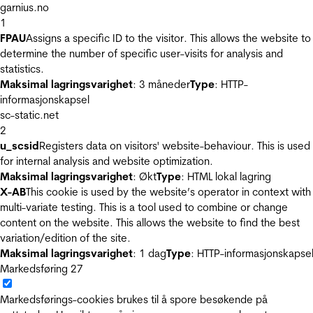
garnius.no
1
FPAU
Assigns a specific ID to the visitor. This allows the website to
determine the number of specific user-visits for analysis and
statistics.
Maksimal lagringsvarighet
: 3 måneder
Type
: HTTP-
informasjonskapsel
sc-static.net
2
u_scsid
Registers data on visitors' website-behaviour. This is used
for internal analysis and website optimization.
Maksimal lagringsvarighet
: Økt
Type
: HTML lokal lagring
X-AB
This cookie is used by the website’s operator in context with
multi-variate testing. This is a tool used to combine or change
content on the website. This allows the website to find the best
variation/edition of the site.
Maksimal lagringsvarighet
: 1 dag
Type
: HTTP-informasjonskapse
Markedsføring
27
Markedsførings-cookies brukes til å spore besøkende på