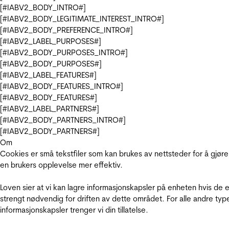
[#IABV2_BODY_INTRO#]
[#IABV2_BODY_LEGITIMATE_INTEREST_INTRO#]
[#IABV2_BODY_PREFERENCE_INTRO#]
[#IABV2_LABEL_PURPOSES#]
[#IABV2_BODY_PURPOSES_INTRO#]
[#IABV2_BODY_PURPOSES#]
[#IABV2_LABEL_FEATURES#]
[#IABV2_BODY_FEATURES_INTRO#]
[#IABV2_BODY_FEATURES#]
[#IABV2_LABEL_PARTNERS#]
[#IABV2_BODY_PARTNERS_INTRO#]
[#IABV2_BODY_PARTNERS#]
Om
Cookies er små tekstfiler som kan brukes av nettsteder for å gjøre
en brukers opplevelse mer effektiv.
Loven sier at vi kan lagre informasjonskapsler på enheten hvis de e
strengt nødvendig for driften av dette området. For alle andre typ
informasjonskapsler trenger vi din tillatelse.