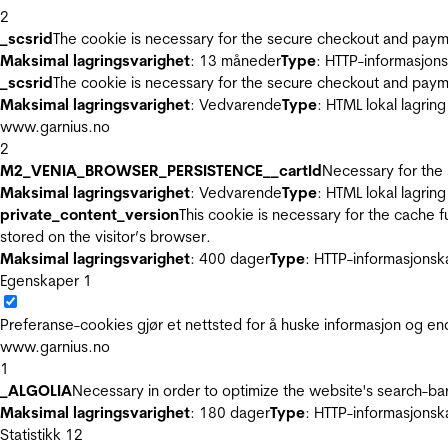
2
_scsrid
The cookie is necessary for the secure checkout and payme
Maksimal lagringsvarighet
: 13 måneder
Type
: HTTP-informasjon
_scsrid
The cookie is necessary for the secure checkout and payme
Maksimal lagringsvarighet
: Vedvarende
Type
: HTML lokal lagring
www.garnius.no
2
M2_VENIA_BROWSER_PERSISTENCE__cartId
Necessary for the 
Maksimal lagringsvarighet
: Vedvarende
Type
: HTML lokal lagring
private_content_version
This cookie is necessary for the cache 
stored on the visitor’s browser.
Maksimal lagringsvarighet
: 400 dager
Type
: HTTP-informasjonsk
Egenskaper
1
Preferanse-cookies gjør et nettsted for å huske informasjon og end
www.garnius.no
1
_ALGOLIA
Necessary in order to optimize the website's search-bar
Maksimal lagringsvarighet
: 180 dager
Type
: HTTP-informasjonsk
Statistikk
12