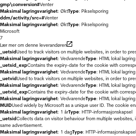
gmp\conversion#
Venter
Maksimal lagringsvarighet
: Økt
Type
: Pikselsporing
ddm/activity/src=#
Venter
Maksimal lagringsvarighet
: Økt
Type
: Pikselsporing
Microsoft
7
Lær mer om denne leverandøren
_uetsid
Used to track visitors on multiple websites, in order to pr
Maksimal lagringsvarighet
: Vedvarende
Type
: HTML lokal lagring
_uetsid_exp
Contains the expiry-date for the cookie with corres
Maksimal lagringsvarighet
: Vedvarende
Type
: HTML lokal lagring
_uetvid
Used to track visitors on multiple websites, in order to pr
Maksimal lagringsvarighet
: Vedvarende
Type
: HTML lokal lagring
_uetvid_exp
Contains the expiry-date for the cookie with corres
Maksimal lagringsvarighet
: Vedvarende
Type
: HTML lokal lagring
MUID
Used widely by Microsoft as a unique user ID. The cookie en
Maksimal lagringsvarighet
: 1 år
Type
: HTTP-informasjonskapsel
_uetsid
Collects data on visitor behaviour from multiple websites, 
same advertisement.
Maksimal lagringsvarighet
: 1 dag
Type
: HTTP-informasjonskapse