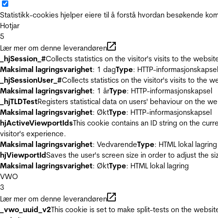
Statistikk-cookies hjelper eiere til å forstå hvordan besøkende 
Hotjar
5
Lær mer om denne leverandøren
_hjSession_#
Collects statistics on the visitor's visits to the we
Maksimal lagringsvarighet
: 1 dag
Type
: HTTP-informasjonskapse
_hjSessionUser_#
Collects statistics on the visitor's visits to t
Maksimal lagringsvarighet
: 1 år
Type
: HTTP-informasjonskapsel
_hjTLDTest
Registers statistical data on users' behaviour on the we
Maksimal lagringsvarighet
: Økt
Type
: HTTP-informasjonskapsel
hjActiveViewportIds
This cookie contains an ID string on the curr
visitor's experience.
Maksimal lagringsvarighet
: Vedvarende
Type
: HTML lokal lagring
hjViewportId
Saves the user's screen size in order to adjust the s
Maksimal lagringsvarighet
: Økt
Type
: HTML lokal lagring
VWO
3
Lær mer om denne leverandøren
_vwo_uuid_v2
This cookie is set to make split-tests on the websi