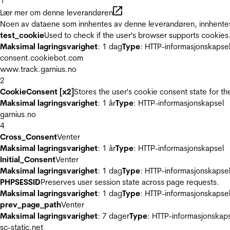
1
Lær mer om denne leverandøren
Noen av dataene som innhentes av denne leverandøren, innhentes 
test_cookie
Used to check if the user's browser supports cookies
Maksimal lagringsvarighet
: 1 dag
Type
: HTTP-informasjonskapse
consent.cookiebot.com
www.track.garnius.no
2
CookieConsent [x2]
Stores the user's cookie consent state for t
Maksimal lagringsvarighet
: 1 år
Type
: HTTP-informasjonskapsel
garnius.no
4
Cross_Consent
Venter
Maksimal lagringsvarighet
: 1 år
Type
: HTTP-informasjonskapsel
Initial_Consent
Venter
Maksimal lagringsvarighet
: 1 dag
Type
: HTTP-informasjonskapse
PHPSESSID
Preserves user session state across page requests.
Maksimal lagringsvarighet
: 1 dag
Type
: HTTP-informasjonskapse
prev_page_path
Venter
Maksimal lagringsvarighet
: 7 dager
Type
: HTTP-informasjonskap
sc-static.net