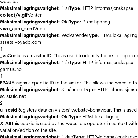
website.
Maksimal lagringsvarighet
: 1 år
Type
: HTTP-informasjonskapsel
collect/v.gif
Venter
Maksimal lagringsvarighet
: Økt
Type
: Pikselsporing
vwo_apm_sent
Venter
Maksimal lagringsvarighet
: Vedvarende
Type
: HTML lokal lagring
assets.voyado.com
1
_va
Contains an visitor ID. This is used to identify the visitor upon 
Maksimal lagringsvarighet
: 1 år
Type
: HTTP-informasjonskapsel
garnius.no
1
FPAU
Assigns a specific ID to the visitor. This allows the website to
Maksimal lagringsvarighet
: 3 måneder
Type
: HTTP-informasjonsk
sc-static.net
2
u_scsid
Registers data on visitors' website-behaviour. This is used 
Maksimal lagringsvarighet
: Økt
Type
: HTML lokal lagring
X-AB
This cookie is used by the website’s operator in context with 
variation/edition of the site.
Maksimal lagringsvarighet
: 1 dag
Type
: HTTP-informasjonskapse