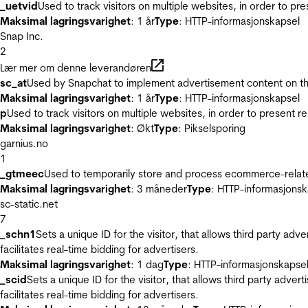
_uetvid
Used to track visitors on multiple websites, in order to pr
Maksimal lagringsvarighet
: 1 år
Type
: HTTP-informasjonskapsel
Snap Inc.
2
Lær mer om denne leverandøren
sc_at
Used by Snapchat to implement advertisement content on the w
Maksimal lagringsvarighet
: 1 år
Type
: HTTP-informasjonskapsel
p
Used to track visitors on multiple websites, in order to present 
Maksimal lagringsvarighet
: Økt
Type
: Pikselsporing
garnius.no
1
_gtmeec
Used to temporarily store and process ecommerce-related 
Maksimal lagringsvarighet
: 3 måneder
Type
: HTTP-informasjonsk
sc-static.net
7
_schn1
Sets a unique ID for the visitor, that allows third party adv
facilitates real-time bidding for advertisers.
Maksimal lagringsvarighet
: 1 dag
Type
: HTTP-informasjonskapse
_scid
Sets a unique ID for the visitor, that allows third party adver
facilitates real-time bidding for advertisers.