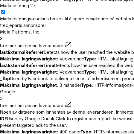
Markedsføring
27
Markedsførings-cookies brukes til å spore besøkende på nettstede
tredjeparts annonsører.
Meta Platforms, Inc.
3
Lær mer om denne leverandøren
lastExternalReferrer
Detects how the user reached the website by 
Maksimal lagringsvarighet
: Vedvarende
Type
: HTML lokal lagring
lastExternalReferrerTime
Detects how the user reached the websi
Maksimal lagringsvarighet
: Vedvarende
Type
: HTML lokal lagring
_fbp
Used by Facebook to deliver a series of advertisement product
Maksimal lagringsvarighet
: 3 måneder
Type
: HTTP-informasjonsk
Google
3
Lær mer om denne leverandøren
Noen av dataene som innhentes av denne leverandøren, innhentes 
IDE
Used by Google DoubleClick to register and report the website u
present targeted ads to the user.
Maksimal lagringsvarighet
: 400 dager
Type
: HTTP-informasjonsk