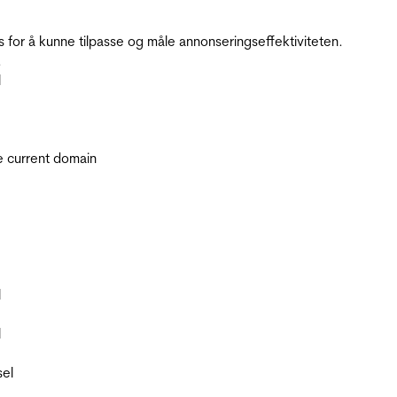
for å kunne tilpasse og måle annonseringseffektiviteten.
.
l
he current domain
l
l
sel