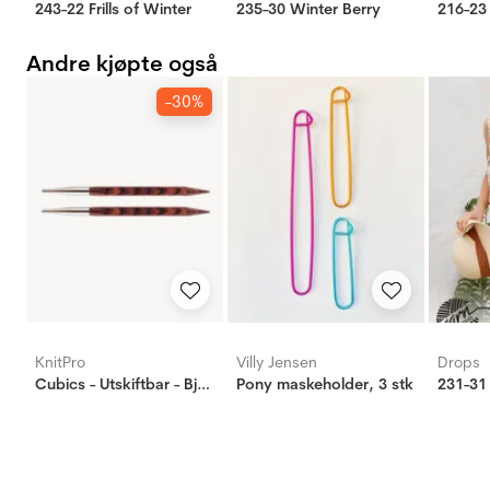
243-22 Frills of Winter
235-30 Winter Berry
216-23
Andre kjøpte også
-30%
KnitPro
Villy Jensen
Drops
Cubics - Utskiftbar - Bjørk - 5mm
Pony maskeholder, 3 stk