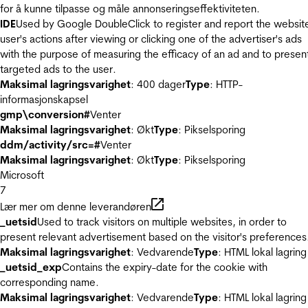
for å kunne tilpasse og måle annonseringseffektiviteten.
IDE
Used by Google DoubleClick to register and report the websit
user's actions after viewing or clicking one of the advertiser's ads
with the purpose of measuring the efficacy of an ad and to presen
targeted ads to the user.
Maksimal lagringsvarighet
: 400 dager
Type
: HTTP-
informasjonskapsel
gmp\conversion#
Venter
Maksimal lagringsvarighet
: Økt
Type
: Pikselsporing
ddm/activity/src=#
Venter
Maksimal lagringsvarighet
: Økt
Type
: Pikselsporing
Microsoft
7
Lær mer om denne leverandøren
_uetsid
Used to track visitors on multiple websites, in order to
present relevant advertisement based on the visitor's preferences
Maksimal lagringsvarighet
: Vedvarende
Type
: HTML lokal lagring
_uetsid_exp
Contains the expiry-date for the cookie with
corresponding name.
Maksimal lagringsvarighet
: Vedvarende
Type
: HTML lokal lagring