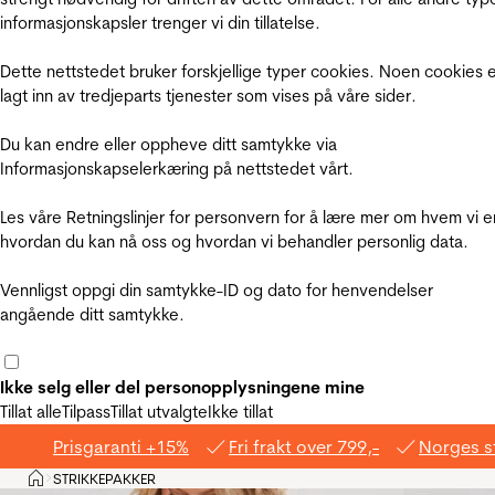
informasjonskapsler trenger vi din tillatelse.
Dette nettstedet bruker forskjellige typer cookies. Noen cookies 
lagt inn av tredjeparts tjenester som vises på våre sider.
Du kan endre eller oppheve ditt samtykke via
Informasjonskapselerkæring på nettstedet vårt.
Les våre Retningslinjer for personvern for å lære mer om hvem vi e
hvordan du kan nå oss og hvordan vi behandler personlig data.
Vennligst oppgi din samtykke-ID og dato for henvendelser
angående ditt samtykke.
Ikke selg eller del personopplysningene mine
Tillat alle
Tilpass
Tillat utvalgte
Ikke tillat
Prisgaranti +15%
Fri frakt over 799,-
Norges s
Hjem
STRIKKEPAKKER
>