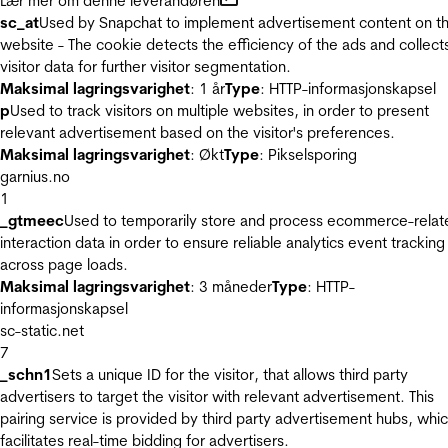
Lær mer om denne leverandøren
sc_at
Used by Snapchat to implement advertisement content on t
website - The cookie detects the efficiency of the ads and collect
visitor data for further visitor segmentation.
Maksimal lagringsvarighet
: 1 år
Type
: HTTP-informasjonskapsel
p
Used to track visitors on multiple websites, in order to present
relevant advertisement based on the visitor's preferences.
Maksimal lagringsvarighet
: Økt
Type
: Pikselsporing
garnius.no
1
_gtmeec
Used to temporarily store and process ecommerce-relat
interaction data in order to ensure reliable analytics event tracking
across page loads.
Maksimal lagringsvarighet
: 3 måneder
Type
: HTTP-
informasjonskapsel
sc-static.net
7
_schn1
Sets a unique ID for the visitor, that allows third party
advertisers to target the visitor with relevant advertisement. This
pairing service is provided by third party advertisement hubs, whi
facilitates real-time bidding for advertisers.