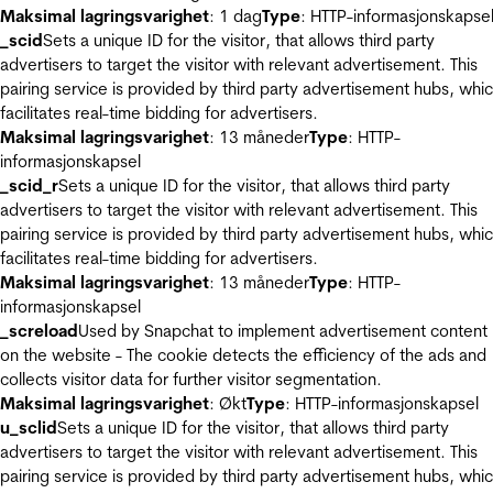
Maksimal lagringsvarighet
: 1 dag
Type
: HTTP-informasjonskapse
_scid
Sets a unique ID for the visitor, that allows third party
advertisers to target the visitor with relevant advertisement. This
pairing service is provided by third party advertisement hubs, whi
facilitates real-time bidding for advertisers.
Maksimal lagringsvarighet
: 13 måneder
Type
: HTTP-
informasjonskapsel
_scid_r
Sets a unique ID for the visitor, that allows third party
advertisers to target the visitor with relevant advertisement. This
pairing service is provided by third party advertisement hubs, whi
facilitates real-time bidding for advertisers.
Maksimal lagringsvarighet
: 13 måneder
Type
: HTTP-
informasjonskapsel
_screload
Used by Snapchat to implement advertisement content
on the website - The cookie detects the efficiency of the ads and
collects visitor data for further visitor segmentation.
Maksimal lagringsvarighet
: Økt
Type
: HTTP-informasjonskapsel
u_sclid
Sets a unique ID for the visitor, that allows third party
advertisers to target the visitor with relevant advertisement. This
pairing service is provided by third party advertisement hubs, whi