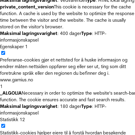
Maksimal lagringsvarighet
: Vedvarende
Type
: HTML lokal lagring
private_content_version
This cookie is necessary for the cache
function. A cache is used by the website to optimize the response
time between the visitor and the website. The cache is usually
stored on the visitor’s browser.
Maksimal lagringsvarighet
: 400 dager
Type
: HTTP-
informasjonskapsel
Egenskaper
1
Preferanse-cookies gjør et nettsted for å huske informasjon og
endrer måten nettsiden oppfører seg eller ser ut, ting som ditt
foretrukne språk eller den regionen du befinner deg i.
www.garnius.no
1
_ALGOLIA
Necessary in order to optimize the website's search-ba
function. The cookie ensures accurate and fast search results.
Maksimal lagringsvarighet
: 180 dager
Type
: HTTP-
informasjonskapsel
Statistikk
12
Statistikk-cookies hjelper eiere til å forstå hvordan besøkende