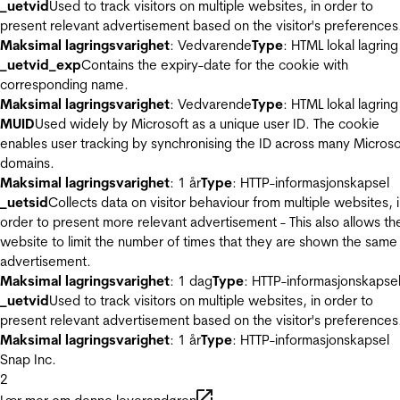
_uetvid
Used to track visitors on multiple websites, in order to
present relevant advertisement based on the visitor's preferences
Maksimal lagringsvarighet
: Vedvarende
Type
: HTML lokal lagring
_uetvid_exp
Contains the expiry-date for the cookie with
corresponding name.
Maksimal lagringsvarighet
: Vedvarende
Type
: HTML lokal lagring
MUID
Used widely by Microsoft as a unique user ID. The cookie
enables user tracking by synchronising the ID across many Microso
domains.
Maksimal lagringsvarighet
: 1 år
Type
: HTTP-informasjonskapsel
_uetsid
Collects data on visitor behaviour from multiple websites, 
order to present more relevant advertisement - This also allows th
website to limit the number of times that they are shown the same
advertisement.
Maksimal lagringsvarighet
: 1 dag
Type
: HTTP-informasjonskapse
_uetvid
Used to track visitors on multiple websites, in order to
present relevant advertisement based on the visitor's preferences
Maksimal lagringsvarighet
: 1 år
Type
: HTTP-informasjonskapsel
Snap Inc.
2