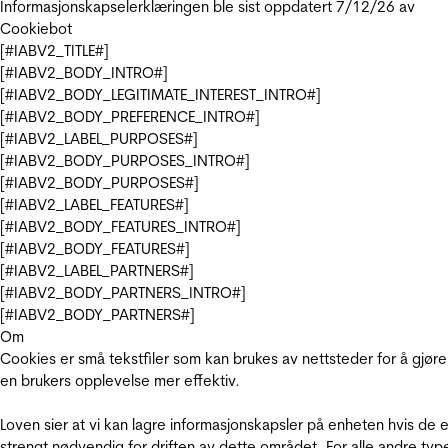
Informasjonskapselerklæringen ble sist oppdatert 7/12/26 av
Cookiebot
[#IABV2_TITLE#]
[#IABV2_BODY_INTRO#]
[#IABV2_BODY_LEGITIMATE_INTEREST_INTRO#]
[#IABV2_BODY_PREFERENCE_INTRO#]
[#IABV2_LABEL_PURPOSES#]
[#IABV2_BODY_PURPOSES_INTRO#]
[#IABV2_BODY_PURPOSES#]
[#IABV2_LABEL_FEATURES#]
[#IABV2_BODY_FEATURES_INTRO#]
[#IABV2_BODY_FEATURES#]
[#IABV2_LABEL_PARTNERS#]
[#IABV2_BODY_PARTNERS_INTRO#]
[#IABV2_BODY_PARTNERS#]
Om
Cookies er små tekstfiler som kan brukes av nettsteder for å gjøre
en brukers opplevelse mer effektiv.
Loven sier at vi kan lagre informasjonskapsler på enheten hvis de e
strengt nødvendig for driften av dette området. For alle andre typ