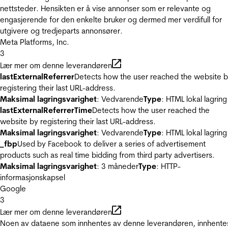
nettsteder. Hensikten er å vise annonser som er relevante og
engasjerende for den enkelte bruker og dermed mer verdifull for
utgivere og tredjeparts annonsører.
Meta Platforms, Inc.
3
Lær mer om denne leverandøren
lastExternalReferrer
Detects how the user reached the website 
registering their last URL-address.
Maksimal lagringsvarighet
: Vedvarende
Type
: HTML lokal lagring
lastExternalReferrerTime
Detects how the user reached the
website by registering their last URL-address.
Maksimal lagringsvarighet
: Vedvarende
Type
: HTML lokal lagring
_fbp
Used by Facebook to deliver a series of advertisement
products such as real time bidding from third party advertisers.
Maksimal lagringsvarighet
: 3 måneder
Type
: HTTP-
informasjonskapsel
Google
3
Lær mer om denne leverandøren
Noen av dataene som innhentes av denne leverandøren, innhente