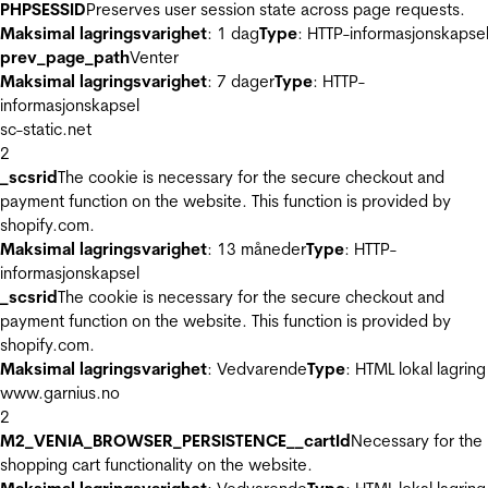
PHPSESSID
Preserves user session state across page requests.
Maksimal lagringsvarighet
: 1 dag
Type
: HTTP-informasjonskapse
prev_page_path
Venter
Maksimal lagringsvarighet
: 7 dager
Type
: HTTP-
informasjonskapsel
sc-static.net
2
_scsrid
The cookie is necessary for the secure checkout and
payment function on the website. This function is provided by
shopify.com.
Maksimal lagringsvarighet
: 13 måneder
Type
: HTTP-
informasjonskapsel
_scsrid
The cookie is necessary for the secure checkout and
payment function on the website. This function is provided by
shopify.com.
Maksimal lagringsvarighet
: Vedvarende
Type
: HTML lokal lagring
www.garnius.no
2
M2_VENIA_BROWSER_PERSISTENCE__cartId
Necessary for the
shopping cart functionality on the website.