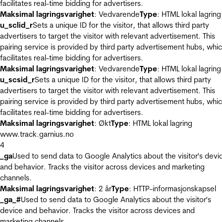
facilitates real-time bidding for advertisers.
Maksimal lagringsvarighet
: Vedvarende
Type
: HTML lokal lagring
u_sclid_r
Sets a unique ID for the visitor, that allows third party
advertisers to target the visitor with relevant advertisement. This
pairing service is provided by third party advertisement hubs, whi
facilitates real-time bidding for advertisers.
Maksimal lagringsvarighet
: Vedvarende
Type
: HTML lokal lagring
u_scsid_r
Sets a unique ID for the visitor, that allows third party
advertisers to target the visitor with relevant advertisement. This
pairing service is provided by third party advertisement hubs, whi
facilitates real-time bidding for advertisers.
Maksimal lagringsvarighet
: Økt
Type
: HTML lokal lagring
www.track.garnius.no
4
_ga
Used to send data to Google Analytics about the visitor's devi
and behavior. Tracks the visitor across devices and marketing
channels.
Maksimal lagringsvarighet
: 2 år
Type
: HTTP-informasjonskapsel
_ga_#
Used to send data to Google Analytics about the visitor's
device and behavior. Tracks the visitor across devices and
marketing channels.