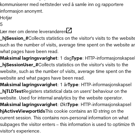
kommuniserer med nettsteder ved å samle inn og rapportere
informasjon anonymt.
Hotjar
5
Lær mer om denne leverandøren
_hjSession_#
Collects statistics on the visitor's visits to the websit
such as the number of visits, average time spent on the website a
what pages have been read.
Maksimal lagringsvarighet
: 1 dag
Type
: HTTP-informasjonskapse
_hjSessionUser_#
Collects statistics on the visitor's visits to the
website, such as the number of visits, average time spent on the
website and what pages have been read.
Maksimal lagringsvarighet
: 1 år
Type
: HTTP-informasjonskapsel
_hjTLDTest
Registers statistical data on users' behaviour on the
website. Used for internal analytics by the website operator.
Maksimal lagringsvarighet
: Økt
Type
: HTTP-informasjonskapsel
hjActiveViewportIds
This cookie contains an ID string on the
current session. This contains non-personal information on what
subpages the visitor enters – this information is used to optimize t
visitor's experience.