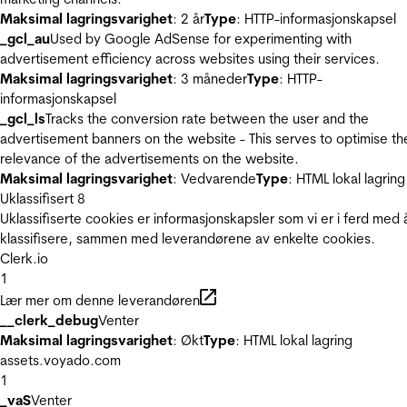
Maksimal lagringsvarighet
: 2 år
Type
: HTTP-informasjonskapsel
_gcl_au
Used by Google AdSense for experimenting with
advertisement efficiency across websites using their services.
Maksimal lagringsvarighet
: 3 måneder
Type
: HTTP-
informasjonskapsel
_gcl_ls
Tracks the conversion rate between the user and the
advertisement banners on the website - This serves to optimise th
relevance of the advertisements on the website.
Maksimal lagringsvarighet
: Vedvarende
Type
: HTML lokal lagring
Uklassifisert
8
Uklassifiserte cookies er informasjonskapsler som vi er i ferd med 
klassifisere, sammen med leverandørene av enkelte cookies.
Clerk.io
1
Lær mer om denne leverandøren
__clerk_debug
Venter
Maksimal lagringsvarighet
: Økt
Type
: HTML lokal lagring
assets.voyado.com
1
_vaS
Venter