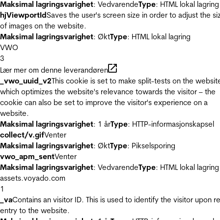
Maksimal lagringsvarighet
: Vedvarende
Type
: HTML lokal lagring
hjViewportId
Saves the user's screen size in order to adjust the si
of images on the website.
Maksimal lagringsvarighet
: Økt
Type
: HTML lokal lagring
VWO
3
Lær mer om denne leverandøren
_vwo_uuid_v2
This cookie is set to make split-tests on the websit
which optimizes the website's relevance towards the visitor – the
cookie can also be set to improve the visitor's experience on a
website.
Maksimal lagringsvarighet
: 1 år
Type
: HTTP-informasjonskapsel
collect/v.gif
Venter
Maksimal lagringsvarighet
: Økt
Type
: Pikselsporing
vwo_apm_sent
Venter
Maksimal lagringsvarighet
: Vedvarende
Type
: HTML lokal lagring
assets.voyado.com
1
_va
Contains an visitor ID. This is used to identify the visitor upon r
entry to the website.