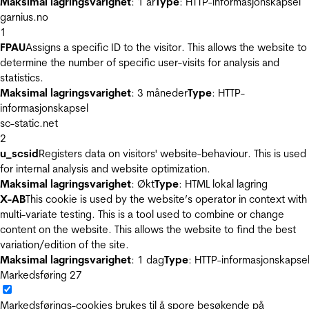
Maksimal lagringsvarighet
: 1 år
Type
: HTTP-informasjonskapsel
garnius.no
1
FPAU
Assigns a specific ID to the visitor. This allows the website to
determine the number of specific user-visits for analysis and
statistics.
Maksimal lagringsvarighet
: 3 måneder
Type
: HTTP-
informasjonskapsel
sc-static.net
2
u_scsid
Registers data on visitors' website-behaviour. This is used
for internal analysis and website optimization.
Maksimal lagringsvarighet
: Økt
Type
: HTML lokal lagring
X-AB
This cookie is used by the website’s operator in context with
multi-variate testing. This is a tool used to combine or change
content on the website. This allows the website to find the best
variation/edition of the site.
Maksimal lagringsvarighet
: 1 dag
Type
: HTTP-informasjonskapse
Markedsføring
27
Markedsførings-cookies brukes til å spore besøkende på