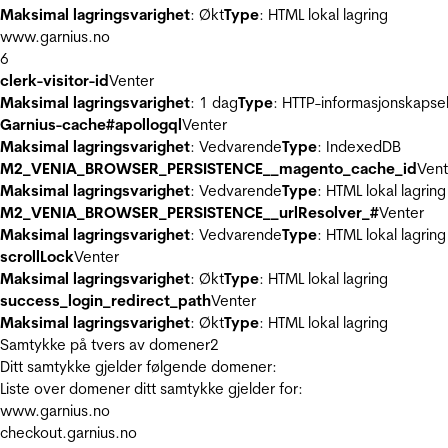
Maksimal lagringsvarighet
: Økt
Type
: HTML lokal lagring
www.garnius.no
6
clerk-visitor-id
Venter
Maksimal lagringsvarighet
: 1 dag
Type
: HTTP-informasjonskapse
Garnius-cache#apollogql
Venter
Maksimal lagringsvarighet
: Vedvarende
Type
: IndexedDB
M2_VENIA_BROWSER_PERSISTENCE__magento_cache_id
Vent
Maksimal lagringsvarighet
: Vedvarende
Type
: HTML lokal lagring
M2_VENIA_BROWSER_PERSISTENCE__urlResolver_#
Venter
Maksimal lagringsvarighet
: Vedvarende
Type
: HTML lokal lagring
scrollLock
Venter
Maksimal lagringsvarighet
: Økt
Type
: HTML lokal lagring
success_login_redirect_path
Venter
Maksimal lagringsvarighet
: Økt
Type
: HTML lokal lagring
Samtykke på tvers av domener
2
Ditt samtykke gjelder følgende domener:
Liste over domener ditt samtykke gjelder for:
www.garnius.no
checkout.garnius.no