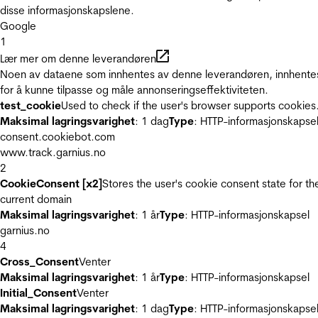
disse informasjonskapslene.
Google
1
Lær mer om denne leverandøren
Noen av dataene som innhentes av denne leverandøren, innhente
for å kunne tilpasse og måle annonseringseffektiviteten.
test_cookie
Used to check if the user's browser supports cookies
Maksimal lagringsvarighet
: 1 dag
Type
: HTTP-informasjonskapse
consent.cookiebot.com
www.track.garnius.no
2
CookieConsent [x2]
Stores the user's cookie consent state for th
current domain
Maksimal lagringsvarighet
: 1 år
Type
: HTTP-informasjonskapsel
garnius.no
4
Cross_Consent
Venter
Maksimal lagringsvarighet
: 1 år
Type
: HTTP-informasjonskapsel
Initial_Consent
Venter
Maksimal lagringsvarighet
: 1 dag
Type
: HTTP-informasjonskapse