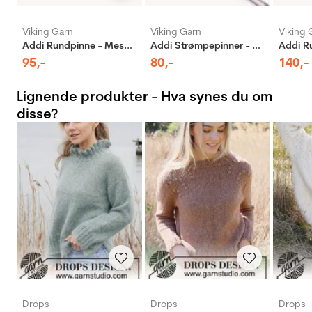
Viking Garn
Viking Garn
Viking 
Addi Rundpinne - Messing
Addi Strømpepinner - Aluminium
95
,-
80
,-
140
,-
Lignende produkter - Hva synes du om
disse?
Drops
Drops
Drops