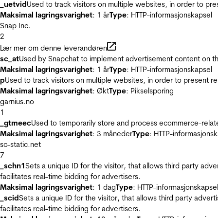
_uetvid
Used to track visitors on multiple websites, in order to pr
Maksimal lagringsvarighet
: 1 år
Type
: HTTP-informasjonskapsel
Snap Inc.
2
Lær mer om denne leverandøren
sc_at
Used by Snapchat to implement advertisement content on the w
Maksimal lagringsvarighet
: 1 år
Type
: HTTP-informasjonskapsel
p
Used to track visitors on multiple websites, in order to present 
Maksimal lagringsvarighet
: Økt
Type
: Pikselsporing
garnius.no
1
_gtmeec
Used to temporarily store and process ecommerce-related 
Maksimal lagringsvarighet
: 3 måneder
Type
: HTTP-informasjonsk
sc-static.net
7
_schn1
Sets a unique ID for the visitor, that allows third party adv
facilitates real-time bidding for advertisers.
Maksimal lagringsvarighet
: 1 dag
Type
: HTTP-informasjonskapse
_scid
Sets a unique ID for the visitor, that allows third party adver
facilitates real-time bidding for advertisers.