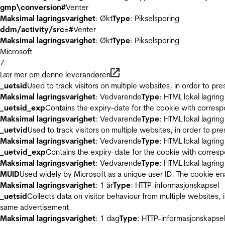
gmp\conversion#
Venter
Maksimal lagringsvarighet
: Økt
Type
: Pikselsporing
ddm/activity/src=#
Venter
Maksimal lagringsvarighet
: Økt
Type
: Pikselsporing
Microsoft
7
Lær mer om denne leverandøren
_uetsid
Used to track visitors on multiple websites, in order to pr
Maksimal lagringsvarighet
: Vedvarende
Type
: HTML lokal lagring
_uetsid_exp
Contains the expiry-date for the cookie with corres
Maksimal lagringsvarighet
: Vedvarende
Type
: HTML lokal lagring
_uetvid
Used to track visitors on multiple websites, in order to pr
Maksimal lagringsvarighet
: Vedvarende
Type
: HTML lokal lagring
_uetvid_exp
Contains the expiry-date for the cookie with corres
Maksimal lagringsvarighet
: Vedvarende
Type
: HTML lokal lagring
MUID
Used widely by Microsoft as a unique user ID. The cookie en
Maksimal lagringsvarighet
: 1 år
Type
: HTTP-informasjonskapsel
_uetsid
Collects data on visitor behaviour from multiple websites, 
same advertisement.
Maksimal lagringsvarighet
: 1 dag
Type
: HTTP-informasjonskapse