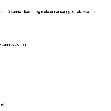
for å kunne tilpasse og måle annonseringseffektiviteten.
.
l
he current domain
l
l
sel