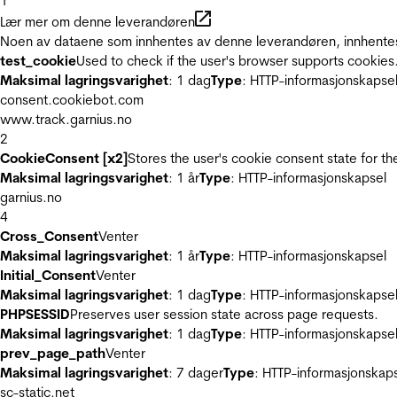
1
Lær mer om denne leverandøren
Noen av dataene som innhentes av denne leverandøren, innhentes 
test_cookie
Used to check if the user's browser supports cookies
Maksimal lagringsvarighet
: 1 dag
Type
: HTTP-informasjonskapse
consent.cookiebot.com
www.track.garnius.no
2
CookieConsent [x2]
Stores the user's cookie consent state for t
Maksimal lagringsvarighet
: 1 år
Type
: HTTP-informasjonskapsel
garnius.no
4
Cross_Consent
Venter
Maksimal lagringsvarighet
: 1 år
Type
: HTTP-informasjonskapsel
Initial_Consent
Venter
Maksimal lagringsvarighet
: 1 dag
Type
: HTTP-informasjonskapse
PHPSESSID
Preserves user session state across page requests.
Maksimal lagringsvarighet
: 1 dag
Type
: HTTP-informasjonskapse
prev_page_path
Venter
Maksimal lagringsvarighet
: 7 dager
Type
: HTTP-informasjonskap
sc-static.net