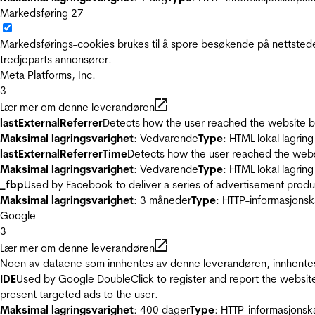
Markedsføring
27
Markedsførings-cookies brukes til å spore besøkende på nettstede
tredjeparts annonsører.
Meta Platforms, Inc.
3
Lær mer om denne leverandøren
lastExternalReferrer
Detects how the user reached the website by 
Maksimal lagringsvarighet
: Vedvarende
Type
: HTML lokal lagring
lastExternalReferrerTime
Detects how the user reached the websi
Maksimal lagringsvarighet
: Vedvarende
Type
: HTML lokal lagring
_fbp
Used by Facebook to deliver a series of advertisement product
Maksimal lagringsvarighet
: 3 måneder
Type
: HTTP-informasjonsk
Google
3
Lær mer om denne leverandøren
Noen av dataene som innhentes av denne leverandøren, innhentes 
IDE
Used by Google DoubleClick to register and report the website u
present targeted ads to the user.
Maksimal lagringsvarighet
: 400 dager
Type
: HTTP-informasjonsk