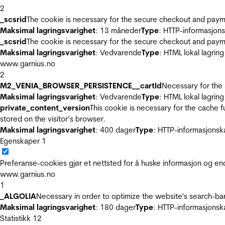
2
_scsrid
The cookie is necessary for the secure checkout and payme
Maksimal lagringsvarighet
: 13 måneder
Type
: HTTP-informasjon
_scsrid
The cookie is necessary for the secure checkout and payme
Maksimal lagringsvarighet
: Vedvarende
Type
: HTML lokal lagring
www.garnius.no
2
M2_VENIA_BROWSER_PERSISTENCE__cartId
Necessary for the 
Maksimal lagringsvarighet
: Vedvarende
Type
: HTML lokal lagring
private_content_version
This cookie is necessary for the cache 
stored on the visitor’s browser.
Maksimal lagringsvarighet
: 400 dager
Type
: HTTP-informasjonsk
Egenskaper
1
Preferanse-cookies gjør et nettsted for å huske informasjon og end
www.garnius.no
1
_ALGOLIA
Necessary in order to optimize the website's search-bar
Maksimal lagringsvarighet
: 180 dager
Type
: HTTP-informasjonsk
Statistikk
12