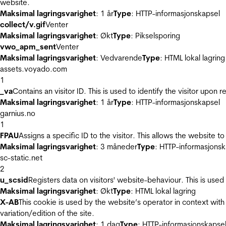
website.
Maksimal lagringsvarighet
: 1 år
Type
: HTTP-informasjonskapsel
collect/v.gif
Venter
Maksimal lagringsvarighet
: Økt
Type
: Pikselsporing
vwo_apm_sent
Venter
Maksimal lagringsvarighet
: Vedvarende
Type
: HTML lokal lagring
assets.voyado.com
1
_va
Contains an visitor ID. This is used to identify the visitor upon 
Maksimal lagringsvarighet
: 1 år
Type
: HTTP-informasjonskapsel
garnius.no
1
FPAU
Assigns a specific ID to the visitor. This allows the website to
Maksimal lagringsvarighet
: 3 måneder
Type
: HTTP-informasjonsk
sc-static.net
2
u_scsid
Registers data on visitors' website-behaviour. This is used 
Maksimal lagringsvarighet
: Økt
Type
: HTML lokal lagring
X-AB
This cookie is used by the website’s operator in context with 
variation/edition of the site.
Maksimal lagringsvarighet
: 1 dag
Type
: HTTP-informasjonskapse