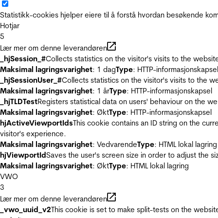
Statistikk-cookies hjelper eiere til å forstå hvordan besøkende 
Hotjar
5
Lær mer om denne leverandøren
_hjSession_#
Collects statistics on the visitor's visits to the we
Maksimal lagringsvarighet
: 1 dag
Type
: HTTP-informasjonskapse
_hjSessionUser_#
Collects statistics on the visitor's visits to t
Maksimal lagringsvarighet
: 1 år
Type
: HTTP-informasjonskapsel
_hjTLDTest
Registers statistical data on users' behaviour on the we
Maksimal lagringsvarighet
: Økt
Type
: HTTP-informasjonskapsel
hjActiveViewportIds
This cookie contains an ID string on the curr
visitor's experience.
Maksimal lagringsvarighet
: Vedvarende
Type
: HTML lokal lagring
hjViewportId
Saves the user's screen size in order to adjust the s
Maksimal lagringsvarighet
: Økt
Type
: HTML lokal lagring
VWO
3
Lær mer om denne leverandøren
_vwo_uuid_v2
This cookie is set to make split-tests on the websi