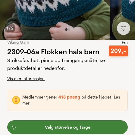
1
/
2
Viking Garn
Fra
2309-06a Flokken hals barn
209
,-
Strikkefasthet, pinne og fremgangsmåte: se
produktdetaljer nedenfor.
Vis mer informasjon
Medlemmer tjener
418 poeng
på dette kjøpet.
Les
mer
Velg størrelse og farge