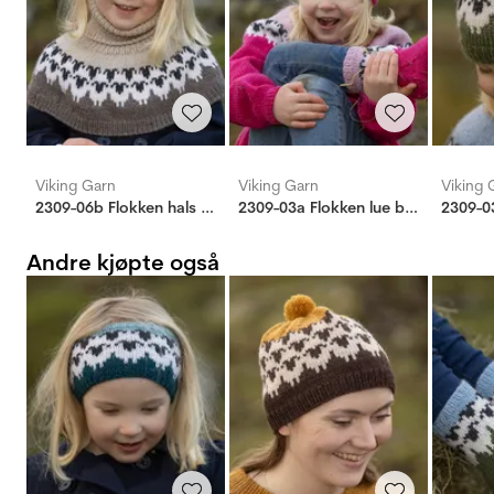
Viking Garn
Viking Garn
Viking 
2309-06b Flokken hals barn
2309-03a Flokken lue barn
Andre kjøpte også