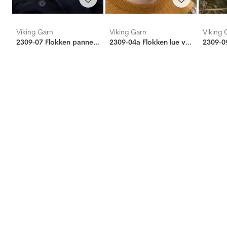
Viking Garn
Viking Garn
Viking 
2309-07 Flokken pannebånd
2309-04a Flokken lue voksen