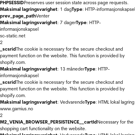
PHPSESSID
Preserves user session state across page requests.
Maksimal lagringsvarighet
: 1 dag
Type
: HTTP-informasjonskapse
prev_page_path
Venter
Maksimal lagringsvarighet
: 7 dager
Type
: HTTP-
informasjonskapsel
sc-static.net
2
_scsrid
The cookie is necessary for the secure checkout and
payment function on the website. This function is provided by
shopify.com.
Maksimal lagringsvarighet
: 13 måneder
Type
: HTTP-
informasjonskapsel
_scsrid
The cookie is necessary for the secure checkout and
payment function on the website. This function is provided by
shopify.com.
Maksimal lagringsvarighet
: Vedvarende
Type
: HTML lokal lagring
www.garnius.no
2
M2_VENIA_BROWSER_PERSISTENCE__cartId
Necessary for the
shopping cart functionality on the website.