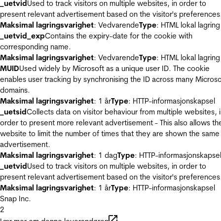
_uetvid
Used to track visitors on multiple websites, in order to
present relevant advertisement based on the visitor's preferences
Maksimal lagringsvarighet
: Vedvarende
Type
: HTML lokal lagring
_uetvid_exp
Contains the expiry-date for the cookie with
corresponding name.
Maksimal lagringsvarighet
: Vedvarende
Type
: HTML lokal lagring
MUID
Used widely by Microsoft as a unique user ID. The cookie
enables user tracking by synchronising the ID across many Microso
domains.
Maksimal lagringsvarighet
: 1 år
Type
: HTTP-informasjonskapsel
_uetsid
Collects data on visitor behaviour from multiple websites, 
order to present more relevant advertisement - This also allows th
website to limit the number of times that they are shown the same
advertisement.
Maksimal lagringsvarighet
: 1 dag
Type
: HTTP-informasjonskapse
_uetvid
Used to track visitors on multiple websites, in order to
present relevant advertisement based on the visitor's preferences
Maksimal lagringsvarighet
: 1 år
Type
: HTTP-informasjonskapsel
Snap Inc.
2