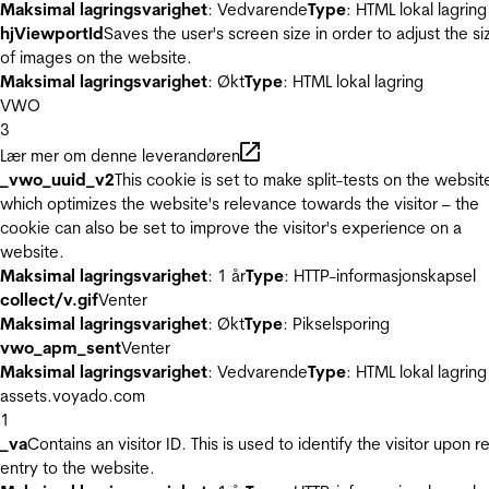
Maksimal lagringsvarighet
: Vedvarende
Type
: HTML lokal lagring
hjViewportId
Saves the user's screen size in order to adjust the si
of images on the website.
Maksimal lagringsvarighet
: Økt
Type
: HTML lokal lagring
VWO
3
Lær mer om denne leverandøren
_vwo_uuid_v2
This cookie is set to make split-tests on the websit
which optimizes the website's relevance towards the visitor – the
cookie can also be set to improve the visitor's experience on a
website.
Maksimal lagringsvarighet
: 1 år
Type
: HTTP-informasjonskapsel
collect/v.gif
Venter
Maksimal lagringsvarighet
: Økt
Type
: Pikselsporing
vwo_apm_sent
Venter
Maksimal lagringsvarighet
: Vedvarende
Type
: HTML lokal lagring
assets.voyado.com
1
_va
Contains an visitor ID. This is used to identify the visitor upon r
entry to the website.