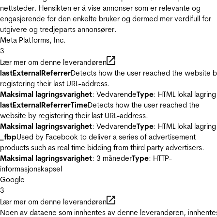
nettsteder. Hensikten er å vise annonser som er relevante og
engasjerende for den enkelte bruker og dermed mer verdifull for
utgivere og tredjeparts annonsører.
Meta Platforms, Inc.
3
Lær mer om denne leverandøren
lastExternalReferrer
Detects how the user reached the website 
registering their last URL-address.
Maksimal lagringsvarighet
: Vedvarende
Type
: HTML lokal lagring
lastExternalReferrerTime
Detects how the user reached the
website by registering their last URL-address.
Maksimal lagringsvarighet
: Vedvarende
Type
: HTML lokal lagring
_fbp
Used by Facebook to deliver a series of advertisement
products such as real time bidding from third party advertisers.
Maksimal lagringsvarighet
: 3 måneder
Type
: HTTP-
informasjonskapsel
Google
3
Lær mer om denne leverandøren
Noen av dataene som innhentes av denne leverandøren, innhente