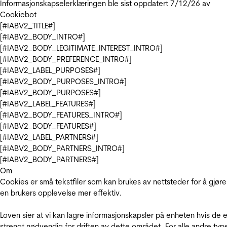
Informasjonskapselerklæringen ble sist oppdatert 7/12/26 av
Cookiebot
[#IABV2_TITLE#]
[#IABV2_BODY_INTRO#]
[#IABV2_BODY_LEGITIMATE_INTEREST_INTRO#]
[#IABV2_BODY_PREFERENCE_INTRO#]
[#IABV2_LABEL_PURPOSES#]
[#IABV2_BODY_PURPOSES_INTRO#]
[#IABV2_BODY_PURPOSES#]
[#IABV2_LABEL_FEATURES#]
[#IABV2_BODY_FEATURES_INTRO#]
[#IABV2_BODY_FEATURES#]
[#IABV2_LABEL_PARTNERS#]
[#IABV2_BODY_PARTNERS_INTRO#]
[#IABV2_BODY_PARTNERS#]
Om
Cookies er små tekstfiler som kan brukes av nettsteder for å gjøre
en brukers opplevelse mer effektiv.
Loven sier at vi kan lagre informasjonskapsler på enheten hvis de e
strengt nødvendig for driften av dette området. For alle andre typ