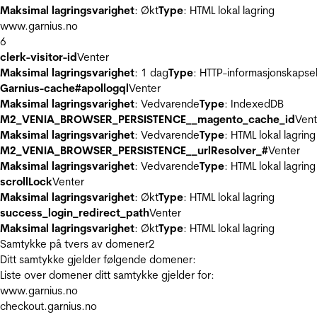
Maksimal lagringsvarighet
: Økt
Type
: HTML lokal lagring
www.garnius.no
6
clerk-visitor-id
Venter
Maksimal lagringsvarighet
: 1 dag
Type
: HTTP-informasjonskapse
Garnius-cache#apollogql
Venter
Maksimal lagringsvarighet
: Vedvarende
Type
: IndexedDB
M2_VENIA_BROWSER_PERSISTENCE__magento_cache_id
Vent
Maksimal lagringsvarighet
: Vedvarende
Type
: HTML lokal lagring
M2_VENIA_BROWSER_PERSISTENCE__urlResolver_#
Venter
Maksimal lagringsvarighet
: Vedvarende
Type
: HTML lokal lagring
scrollLock
Venter
Maksimal lagringsvarighet
: Økt
Type
: HTML lokal lagring
success_login_redirect_path
Venter
Maksimal lagringsvarighet
: Økt
Type
: HTML lokal lagring
Samtykke på tvers av domener
2
Ditt samtykke gjelder følgende domener:
Liste over domener ditt samtykke gjelder for:
www.garnius.no
checkout.garnius.no