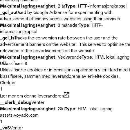
Maksimal lagringsvarighet
: 2 år
Type
: HTTP-informasjonskapsel
_gcl_au
Used by Google AdSense for experimenting with
advertisement efficiency across websites using their services.
Maksimal lagringsvarighet
: 3 måneder
Type
: HTTP-
informasjonskapsel
_gcl_ls
Tracks the conversion rate between the user and the
advertisement banners on the website - This serves to optimise th
relevance of the advertisements on the website.
Maksimal lagringsvarighet
: Vedvarende
Type
: HTML lokal lagring
Uklassifisert
8
Uklassifiserte cookies er informasjonskapsler som vi er i ferd med 
klassifisere, sammen med leverandørene av enkelte cookies.
Clerk.io
1
Lær mer om denne leverandøren
__clerk_debug
Venter
Maksimal lagringsvarighet
: Økt
Type
: HTML lokal lagring
assets.voyado.com
1
_vaS
Venter