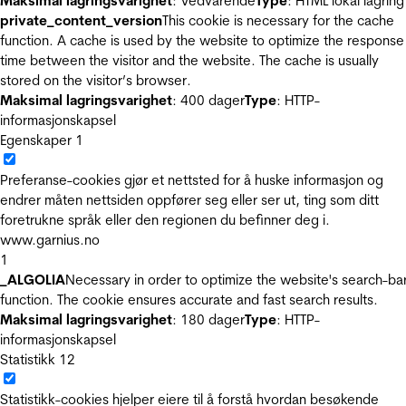
Maksimal lagringsvarighet
: Vedvarende
Type
: HTML lokal lagring
private_content_version
This cookie is necessary for the cache
function. A cache is used by the website to optimize the response
time between the visitor and the website. The cache is usually
stored on the visitor’s browser.
Maksimal lagringsvarighet
: 400 dager
Type
: HTTP-
informasjonskapsel
Egenskaper
1
Preferanse-cookies gjør et nettsted for å huske informasjon og
endrer måten nettsiden oppfører seg eller ser ut, ting som ditt
foretrukne språk eller den regionen du befinner deg i.
www.garnius.no
1
_ALGOLIA
Necessary in order to optimize the website's search-ba
function. The cookie ensures accurate and fast search results.
Maksimal lagringsvarighet
: 180 dager
Type
: HTTP-
informasjonskapsel
Statistikk
12
Statistikk-cookies hjelper eiere til å forstå hvordan besøkende