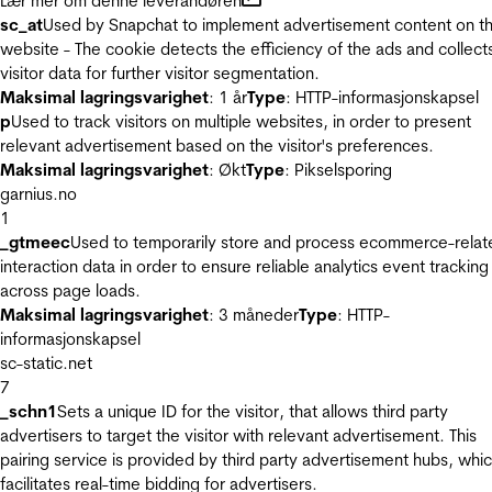
Lær mer om denne leverandøren
sc_at
Used by Snapchat to implement advertisement content on t
website - The cookie detects the efficiency of the ads and collect
visitor data for further visitor segmentation.
Maksimal lagringsvarighet
: 1 år
Type
: HTTP-informasjonskapsel
p
Used to track visitors on multiple websites, in order to present
relevant advertisement based on the visitor's preferences.
Maksimal lagringsvarighet
: Økt
Type
: Pikselsporing
garnius.no
1
_gtmeec
Used to temporarily store and process ecommerce-relat
interaction data in order to ensure reliable analytics event tracking
across page loads.
Maksimal lagringsvarighet
: 3 måneder
Type
: HTTP-
informasjonskapsel
sc-static.net
7
_schn1
Sets a unique ID for the visitor, that allows third party
advertisers to target the visitor with relevant advertisement. This
pairing service is provided by third party advertisement hubs, whi
facilitates real-time bidding for advertisers.