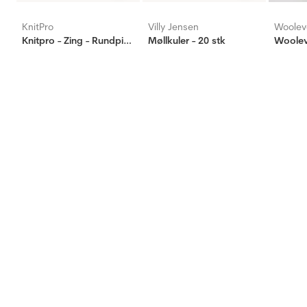
KnitPro
Villy Jensen
Woolev
Knitpro - Zing - Rundpinne
Møllkuler - 20 stk
Woolev