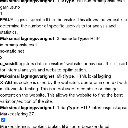
Maksimal lagringsvarighet
: 1 år
Type
: HTTP-informasjonskapsel
garnius.no
1
FPAU
Assigns a specific ID to the visitor. This allows the website to
determine the number of specific user-visits for analysis and
statistics.
Maksimal lagringsvarighet
: 3 måneder
Type
: HTTP-
informasjonskapsel
sc-static.net
2
u_scsid
Registers data on visitors' website-behaviour. This is used
for internal analysis and website optimization.
Maksimal lagringsvarighet
: Økt
Type
: HTML lokal lagring
X-AB
This cookie is used by the website’s operator in context with
multi-variate testing. This is a tool used to combine or change
content on the website. This allows the website to find the best
variation/edition of the site.
Maksimal lagringsvarighet
: 1 dag
Type
: HTTP-informasjonskapse
Markedsføring
27
Markedsførings-cookies brukes til å spore besøkende på