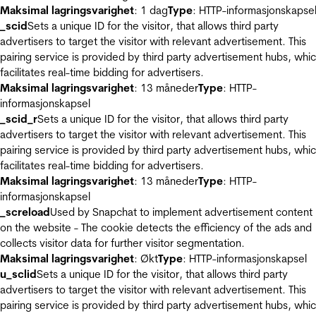
Maksimal lagringsvarighet
: 1 dag
Type
: HTTP-informasjonskapse
_scid
Sets a unique ID for the visitor, that allows third party
advertisers to target the visitor with relevant advertisement. This
pairing service is provided by third party advertisement hubs, whi
facilitates real-time bidding for advertisers.
Maksimal lagringsvarighet
: 13 måneder
Type
: HTTP-
informasjonskapsel
_scid_r
Sets a unique ID for the visitor, that allows third party
advertisers to target the visitor with relevant advertisement. This
pairing service is provided by third party advertisement hubs, whi
facilitates real-time bidding for advertisers.
Maksimal lagringsvarighet
: 13 måneder
Type
: HTTP-
informasjonskapsel
_screload
Used by Snapchat to implement advertisement content
on the website - The cookie detects the efficiency of the ads and
collects visitor data for further visitor segmentation.
Maksimal lagringsvarighet
: Økt
Type
: HTTP-informasjonskapsel
u_sclid
Sets a unique ID for the visitor, that allows third party
advertisers to target the visitor with relevant advertisement. This
pairing service is provided by third party advertisement hubs, whi