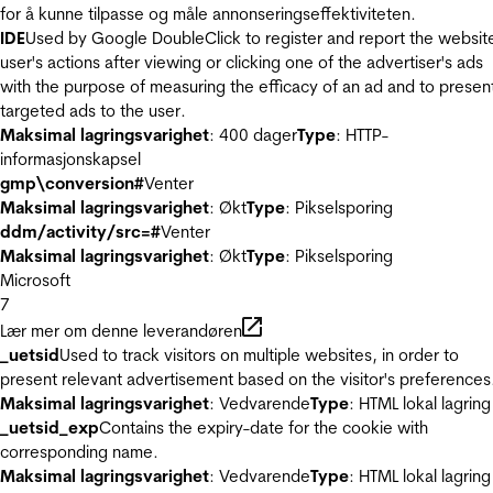
for å kunne tilpasse og måle annonseringseffektiviteten.
IDE
Used by Google DoubleClick to register and report the websit
user's actions after viewing or clicking one of the advertiser's ads
with the purpose of measuring the efficacy of an ad and to presen
targeted ads to the user.
Maksimal lagringsvarighet
: 400 dager
Type
: HTTP-
informasjonskapsel
gmp\conversion#
Venter
Maksimal lagringsvarighet
: Økt
Type
: Pikselsporing
ddm/activity/src=#
Venter
Maksimal lagringsvarighet
: Økt
Type
: Pikselsporing
Microsoft
7
Lær mer om denne leverandøren
_uetsid
Used to track visitors on multiple websites, in order to
present relevant advertisement based on the visitor's preferences
Maksimal lagringsvarighet
: Vedvarende
Type
: HTML lokal lagring
_uetsid_exp
Contains the expiry-date for the cookie with
corresponding name.
Maksimal lagringsvarighet
: Vedvarende
Type
: HTML lokal lagring