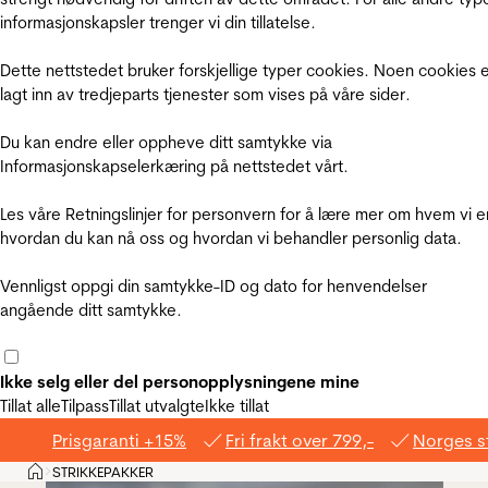
informasjonskapsler trenger vi din tillatelse.
Dette nettstedet bruker forskjellige typer cookies. Noen cookies 
lagt inn av tredjeparts tjenester som vises på våre sider.
Du kan endre eller oppheve ditt samtykke via
Informasjonskapselerkæring på nettstedet vårt.
Les våre Retningslinjer for personvern for å lære mer om hvem vi e
hvordan du kan nå oss og hvordan vi behandler personlig data.
Vennligst oppgi din samtykke-ID og dato for henvendelser
angående ditt samtykke.
Ikke selg eller del personopplysningene mine
Tillat alle
Tilpass
Tillat utvalgte
Ikke tillat
Prisgaranti +15%
Fri frakt over 799,-
Norges s
Hjem
STRIKKEPAKKER
>