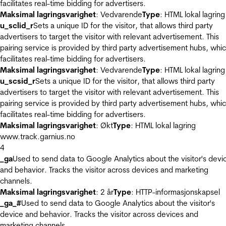
facilitates real-time bidding for advertisers.
Maksimal lagringsvarighet
: Vedvarende
Type
: HTML lokal lagring
u_sclid_r
Sets a unique ID for the visitor, that allows third party
advertisers to target the visitor with relevant advertisement. This
pairing service is provided by third party advertisement hubs, whi
facilitates real-time bidding for advertisers.
Maksimal lagringsvarighet
: Vedvarende
Type
: HTML lokal lagring
u_scsid_r
Sets a unique ID for the visitor, that allows third party
advertisers to target the visitor with relevant advertisement. This
pairing service is provided by third party advertisement hubs, whi
facilitates real-time bidding for advertisers.
Maksimal lagringsvarighet
: Økt
Type
: HTML lokal lagring
www.track.garnius.no
4
_ga
Used to send data to Google Analytics about the visitor's devi
and behavior. Tracks the visitor across devices and marketing
channels.
Maksimal lagringsvarighet
: 2 år
Type
: HTTP-informasjonskapsel
_ga_#
Used to send data to Google Analytics about the visitor's
device and behavior. Tracks the visitor across devices and
marketing channels.