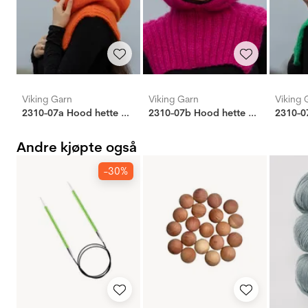
Viking Garn
Viking Garn
Viking 
2310-07a Hood hette orange
2310-07b Hood hette cerise
Andre kjøpte også
-30%