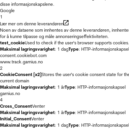
disse informasjonskapslene.
Google
1
Lær mer om denne leverandøren
Noen av dataene som innhentes av denne leverandøren, innhente
for å kunne tilpasse og måle annonseringseffektiviteten.
test_cookie
Used to check if the user's browser supports cookies
Maksimal lagringsvarighet
: 1 dag
Type
: HTTP-informasjonskapse
consent.cookiebot.com
www.track.garnius.no
2
CookieConsent [x2]
Stores the user's cookie consent state for th
current domain
Maksimal lagringsvarighet
: 1 år
Type
: HTTP-informasjonskapsel
garnius.no
4
Cross_Consent
Venter
Maksimal lagringsvarighet
: 1 år
Type
: HTTP-informasjonskapsel
Initial_Consent
Venter
Maksimal lagringsvarighet
: 1 dag
Type
: HTTP-informasjonskapse