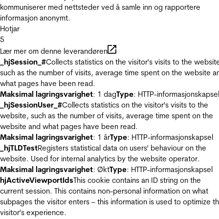
kommuniserer med nettsteder ved å samle inn og rapportere
informasjon anonymt.
Hotjar
5
Lær mer om denne leverandøren
_hjSession_#
Collects statistics on the visitor's visits to the websit
such as the number of visits, average time spent on the website a
what pages have been read.
Maksimal lagringsvarighet
: 1 dag
Type
: HTTP-informasjonskapse
_hjSessionUser_#
Collects statistics on the visitor's visits to the
website, such as the number of visits, average time spent on the
website and what pages have been read.
Maksimal lagringsvarighet
: 1 år
Type
: HTTP-informasjonskapsel
_hjTLDTest
Registers statistical data on users' behaviour on the
website. Used for internal analytics by the website operator.
Maksimal lagringsvarighet
: Økt
Type
: HTTP-informasjonskapsel
hjActiveViewportIds
This cookie contains an ID string on the
current session. This contains non-personal information on what
subpages the visitor enters – this information is used to optimize t
visitor's experience.