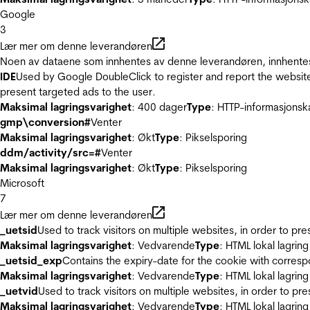
Google
3
Lær mer om denne leverandøren
Noen av dataene som innhentes av denne leverandøren, innhentes 
IDE
Used by Google DoubleClick to register and report the website u
present targeted ads to the user.
Maksimal lagringsvarighet
: 400 dager
Type
: HTTP-informasjonsk
gmp\conversion#
Venter
Maksimal lagringsvarighet
: Økt
Type
: Pikselsporing
ddm/activity/src=#
Venter
Maksimal lagringsvarighet
: Økt
Type
: Pikselsporing
Microsoft
7
Lær mer om denne leverandøren
_uetsid
Used to track visitors on multiple websites, in order to pr
Maksimal lagringsvarighet
: Vedvarende
Type
: HTML lokal lagring
_uetsid_exp
Contains the expiry-date for the cookie with corres
Maksimal lagringsvarighet
: Vedvarende
Type
: HTML lokal lagring
_uetvid
Used to track visitors on multiple websites, in order to pr
Maksimal lagringsvarighet
: Vedvarende
Type
: HTML lokal lagring