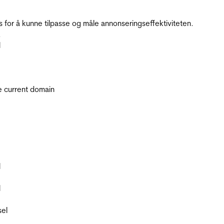
for å kunne tilpasse og måle annonseringseffektiviteten.
.
l
he current domain
l
l
sel