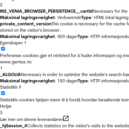
2
M2_VENIA_BROWSER_PERSISTENCE__cartId
Necessary for the 
Maksimal lagringsvarighet
: Vedvarende
Type
: HTML lokal lagring
private_content_version
This cookie is necessary for the cache 
stored on the visitor’s browser.
Maksimal lagringsvarighet
: 400 dager
Type
: HTTP-informasjonsk
Egenskaper
1
Preferanse-cookies gjør et nettsted for å huske informasjon og end
www.garnius.no
1
_ALGOLIA
Necessary in order to optimize the website's search-bar
Maksimal lagringsvarighet
: 180 dager
Type
: HTTP-informasjonsk
Statistikk
9
Statistikk-cookies hjelper eiere til å forstå hvordan besøkende 
Hotjar
3
Lær mer om denne leverandøren
_hjSession_#
Collects statistics on the visitor's visits to the we