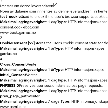
1
Lær mer om denne leverandøren
Noen av dataene som innhentes av denne leverandøren, innhentes 
test_cookie
Used to check if the user's browser supports cookies
Maksimal lagringsvarighet
: 1 dag
Type
: HTTP-informasjonskapse
consent.cookiebot.com
www.track.garnius.no
2
CookieConsent [x2]
Stores the user's cookie consent state for t
Maksimal lagringsvarighet
: 1 år
Type
: HTTP-informasjonskapsel
garnius.no
4
Cross_Consent
Venter
Maksimal lagringsvarighet
: 1 år
Type
: HTTP-informasjonskapsel
Initial_Consent
Venter
Maksimal lagringsvarighet
: 1 dag
Type
: HTTP-informasjonskapse
PHPSESSID
Preserves user session state across page requests.
Maksimal lagringsvarighet
: 1 dag
Type
: HTTP-informasjonskapse
prev_page_path
Venter
Maksimal lagringsvarighet
: 7 dager
Type
: HTTP-informasjonskap
www.garnius.no