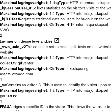
Maksimal lagringsvarighet
: 1 dag
Type
: HTTP-informasjonskapse
_hjSessionUser_#
Collects statistics on the visitor's visits to t
Maksimal lagringsvarighet
: 1 år
Type
: HTTP-informasjonskapsel
_hjTLDTest
Registers statistical data on users' behaviour on the we
Maksimal lagringsvarighet
: Økt
Type
: HTTP-informasjonskapsel
VWO
2
Lær mer om denne leverandøren
_vwo_uuid_v2
This cookie is set to make split-tests on the websi
website.
Maksimal lagringsvarighet
: 1 år
Type
: HTTP-informasjonskapsel
collect/v.gif
Venter
Maksimal lagringsvarighet
: Økt
Type
: Pikselsporing
assets.voyado.com
1
_va
Contains an visitor ID. This is used to identify the visitor upon 
Maksimal lagringsvarighet
: 1 år
Type
: HTTP-informasjonskapsel
garnius.no
1
FPAU
Assigns a specific ID to the visitor. This allows the website to