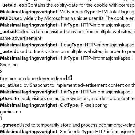
_uetvid_exp
Contains the expiry-date for the cookie with corres
Maksimal lagringsvarighet
: Vedvarende
Type
: HTML lokal lagring
MUID
Used widely by Microsoft as a unique user ID. The cookie en
Maksimal lagringsvarighet
: 1 år
Type
: HTTP-informasjonskapsel
_uetsid
Collects data on visitor behaviour from multiple websites, 
same advertisement.
Maksimal lagringsvarighet
: 1 dag
Type
: HTTP-informasjonskapse
_uetvid
Used to track visitors on multiple websites, in order to pr
Maksimal lagringsvarighet
: 1 år
Type
: HTTP-informasjonskapsel
Snap Inc.
2
Lær mer om denne leverandøren
sc_at
Used by Snapchat to implement advertisement content on the w
Maksimal lagringsvarighet
: 1 år
Type
: HTTP-informasjonskapsel
p
Used to track visitors on multiple websites, in order to present 
Maksimal lagringsvarighet
: Økt
Type
: Pikselsporing
garnius.no
1
_gtmeec
Used to temporarily store and process ecommerce-related 
Maksimal lagringsvarighet
: 3 måneder
Type
: HTTP-informasjonsk