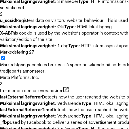
Maksimal lagringsvarighet
: 3 måneder
Type
: HTTP-informasjonsk
sc-static.net
2
u_scsid
Registers data on visitors' website-behaviour. This is used 
Maksimal lagringsvarighet
: Økt
Type
: HTML lokal lagring
X-AB
This cookie is used by the website’s operator in context with 
variation/edition of the site.
Maksimal lagringsvarighet
: 1 dag
Type
: HTTP-informasjonskapse
Markedsføring
27
Markedsførings-cookies brukes til å spore besøkende på nettstede
tredjeparts annonsører.
Meta Platforms, Inc.
3
Lær mer om denne leverandøren
lastExternalReferrer
Detects how the user reached the website by 
Maksimal lagringsvarighet
: Vedvarende
Type
: HTML lokal lagring
lastExternalReferrerTime
Detects how the user reached the websi
Maksimal lagringsvarighet
: Vedvarende
Type
: HTML lokal lagring
_fbp
Used by Facebook to deliver a series of advertisement product
Maksimal lagringsvarighet
: 3 måneder
Type
: HTTP-informasjonsk