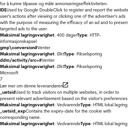
for å kunne tilpasse og måle annonseringseffektiviteten.
IDE
Used by Google DoubleClick to register and report the websit
user's actions after viewing or clicking one of the advertiser's ads
with the purpose of measuring the efficacy of an ad and to presen
targeted ads to the user.
Maksimal lagringsvarighet
: 400 dager
Type
: HTTP-
informasjonskapsel
gmp\conversion#
Venter
Maksimal lagringsvarighet
: Økt
Type
: Pikselsporing
ddm/activity/src=#
Venter
Maksimal lagringsvarighet
: Økt
Type
: Pikselsporing
Microsoft
7
Lær mer om denne leverandøren
_uetsid
Used to track visitors on multiple websites, in order to
present relevant advertisement based on the visitor's preferences
Maksimal lagringsvarighet
: Vedvarende
Type
: HTML lokal lagring
_uetsid_exp
Contains the expiry-date for the cookie with
corresponding name.
Maksimal lagringsvarighet
: Vedvarende
Type
: HTML lokal lagring