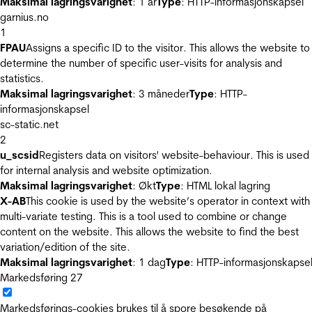
Maksimal lagringsvarighet
: 1 år
Type
: HTTP-informasjonskapsel
garnius.no
1
FPAU
Assigns a specific ID to the visitor. This allows the website to
determine the number of specific user-visits for analysis and
statistics.
Maksimal lagringsvarighet
: 3 måneder
Type
: HTTP-
informasjonskapsel
sc-static.net
2
u_scsid
Registers data on visitors' website-behaviour. This is used
for internal analysis and website optimization.
Maksimal lagringsvarighet
: Økt
Type
: HTML lokal lagring
X-AB
This cookie is used by the website’s operator in context with
multi-variate testing. This is a tool used to combine or change
content on the website. This allows the website to find the best
variation/edition of the site.
Maksimal lagringsvarighet
: 1 dag
Type
: HTTP-informasjonskapse
Markedsføring
27
Markedsførings-cookies brukes til å spore besøkende på