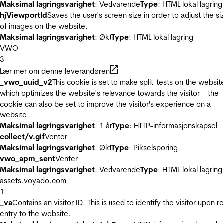
Maksimal lagringsvarighet
: Vedvarende
Type
: HTML lokal lagring
hjViewportId
Saves the user's screen size in order to adjust the si
of images on the website.
Maksimal lagringsvarighet
: Økt
Type
: HTML lokal lagring
VWO
3
Lær mer om denne leverandøren
_vwo_uuid_v2
This cookie is set to make split-tests on the websit
which optimizes the website's relevance towards the visitor – the
cookie can also be set to improve the visitor's experience on a
website.
Maksimal lagringsvarighet
: 1 år
Type
: HTTP-informasjonskapsel
collect/v.gif
Venter
Maksimal lagringsvarighet
: Økt
Type
: Pikselsporing
vwo_apm_sent
Venter
Maksimal lagringsvarighet
: Vedvarende
Type
: HTML lokal lagring
assets.voyado.com
1
_va
Contains an visitor ID. This is used to identify the visitor upon r
entry to the website.