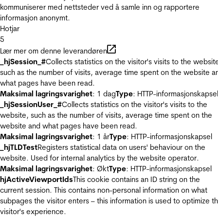
kommuniserer med nettsteder ved å samle inn og rapportere
informasjon anonymt.
Hotjar
5
Lær mer om denne leverandøren
_hjSession_#
Collects statistics on the visitor's visits to the websit
such as the number of visits, average time spent on the website a
what pages have been read.
Maksimal lagringsvarighet
: 1 dag
Type
: HTTP-informasjonskapse
_hjSessionUser_#
Collects statistics on the visitor's visits to the
website, such as the number of visits, average time spent on the
website and what pages have been read.
Maksimal lagringsvarighet
: 1 år
Type
: HTTP-informasjonskapsel
_hjTLDTest
Registers statistical data on users' behaviour on the
website. Used for internal analytics by the website operator.
Maksimal lagringsvarighet
: Økt
Type
: HTTP-informasjonskapsel
hjActiveViewportIds
This cookie contains an ID string on the
current session. This contains non-personal information on what
subpages the visitor enters – this information is used to optimize t
visitor's experience.