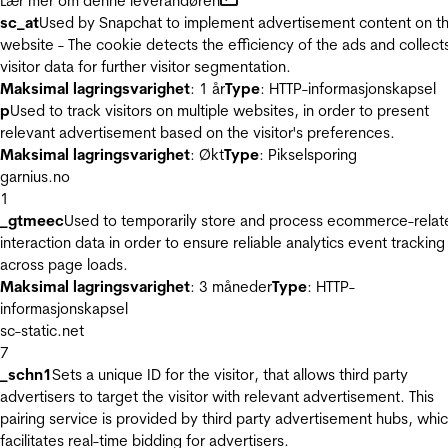
Lær mer om denne leverandøren
sc_at
Used by Snapchat to implement advertisement content on t
website - The cookie detects the efficiency of the ads and collect
visitor data for further visitor segmentation.
Maksimal lagringsvarighet
: 1 år
Type
: HTTP-informasjonskapsel
p
Used to track visitors on multiple websites, in order to present
relevant advertisement based on the visitor's preferences.
Maksimal lagringsvarighet
: Økt
Type
: Pikselsporing
garnius.no
1
_gtmeec
Used to temporarily store and process ecommerce-relat
interaction data in order to ensure reliable analytics event tracking
across page loads.
Maksimal lagringsvarighet
: 3 måneder
Type
: HTTP-
informasjonskapsel
sc-static.net
7
_schn1
Sets a unique ID for the visitor, that allows third party
advertisers to target the visitor with relevant advertisement. This
pairing service is provided by third party advertisement hubs, whi
facilitates real-time bidding for advertisers.