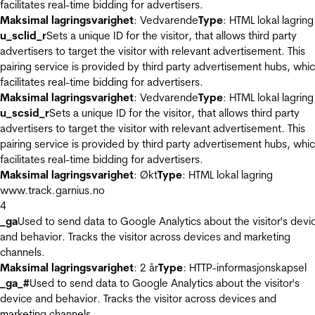
facilitates real-time bidding for advertisers.
Maksimal lagringsvarighet
: Vedvarende
Type
: HTML lokal lagring
u_sclid_r
Sets a unique ID for the visitor, that allows third party
advertisers to target the visitor with relevant advertisement. This
pairing service is provided by third party advertisement hubs, whi
facilitates real-time bidding for advertisers.
Maksimal lagringsvarighet
: Vedvarende
Type
: HTML lokal lagring
u_scsid_r
Sets a unique ID for the visitor, that allows third party
advertisers to target the visitor with relevant advertisement. This
pairing service is provided by third party advertisement hubs, whi
facilitates real-time bidding for advertisers.
Maksimal lagringsvarighet
: Økt
Type
: HTML lokal lagring
www.track.garnius.no
4
_ga
Used to send data to Google Analytics about the visitor's devi
and behavior. Tracks the visitor across devices and marketing
channels.
Maksimal lagringsvarighet
: 2 år
Type
: HTTP-informasjonskapsel
_ga_#
Used to send data to Google Analytics about the visitor's
device and behavior. Tracks the visitor across devices and
marketing channels.