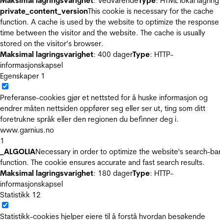
Maksimal lagringsvarighet
: Vedvarende
Type
: HTML lokal lagring
private_content_version
This cookie is necessary for the cache
function. A cache is used by the website to optimize the response
time between the visitor and the website. The cache is usually
stored on the visitor’s browser.
Maksimal lagringsvarighet
: 400 dager
Type
: HTTP-
informasjonskapsel
Egenskaper
1
Preferanse-cookies gjør et nettsted for å huske informasjon og
endrer måten nettsiden oppfører seg eller ser ut, ting som ditt
foretrukne språk eller den regionen du befinner deg i.
www.garnius.no
1
_ALGOLIA
Necessary in order to optimize the website's search-ba
function. The cookie ensures accurate and fast search results.
Maksimal lagringsvarighet
: 180 dager
Type
: HTTP-
informasjonskapsel
Statistikk
12
Statistikk-cookies hjelper eiere til å forstå hvordan besøkende