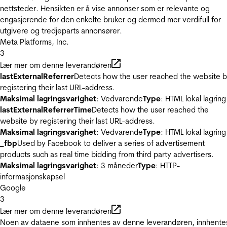
nettsteder. Hensikten er å vise annonser som er relevante og
engasjerende for den enkelte bruker og dermed mer verdifull for
utgivere og tredjeparts annonsører.
Meta Platforms, Inc.
3
Lær mer om denne leverandøren
lastExternalReferrer
Detects how the user reached the website 
registering their last URL-address.
Maksimal lagringsvarighet
: Vedvarende
Type
: HTML lokal lagring
lastExternalReferrerTime
Detects how the user reached the
website by registering their last URL-address.
Maksimal lagringsvarighet
: Vedvarende
Type
: HTML lokal lagring
_fbp
Used by Facebook to deliver a series of advertisement
products such as real time bidding from third party advertisers.
Maksimal lagringsvarighet
: 3 måneder
Type
: HTTP-
informasjonskapsel
Google
3
Lær mer om denne leverandøren
Noen av dataene som innhentes av denne leverandøren, innhente