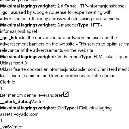
Maksimal lagringsvarighet
: 2 år
Type
: HTTP-informasjonskapsel
_gcl_au
Used by Google AdSense for experimenting with
advertisement efficiency across websites using their services.
Maksimal lagringsvarighet
: 3 måneder
Type
: HTTP-
informasjonskapsel
_gcl_ls
Tracks the conversion rate between the user and the
advertisement banners on the website - This serves to optimise th
relevance of the advertisements on the website.
Maksimal lagringsvarighet
: Vedvarende
Type
: HTML lokal lagring
Uklassifisert
8
Uklassifiserte cookies er informasjonskapsler som vi er i ferd med 
klassifisere, sammen med leverandørene av enkelte cookies.
Clerk.io
1
Lær mer om denne leverandøren
__clerk_debug
Venter
Maksimal lagringsvarighet
: Økt
Type
: HTML lokal lagring
assets.voyado.com
1
_vaS
Venter