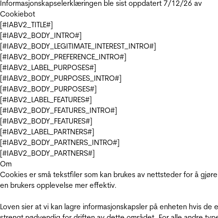
Informasjonskapselerklæringen ble sist oppdatert 7/12/26 av
Cookiebot
[#IABV2_TITLE#]
[#IABV2_BODY_INTRO#]
[#IABV2_BODY_LEGITIMATE_INTEREST_INTRO#]
[#IABV2_BODY_PREFERENCE_INTRO#]
[#IABV2_LABEL_PURPOSES#]
[#IABV2_BODY_PURPOSES_INTRO#]
[#IABV2_BODY_PURPOSES#]
[#IABV2_LABEL_FEATURES#]
[#IABV2_BODY_FEATURES_INTRO#]
[#IABV2_BODY_FEATURES#]
[#IABV2_LABEL_PARTNERS#]
[#IABV2_BODY_PARTNERS_INTRO#]
[#IABV2_BODY_PARTNERS#]
Om
Cookies er små tekstfiler som kan brukes av nettsteder for å gjøre
en brukers opplevelse mer effektiv.
Loven sier at vi kan lagre informasjonskapsler på enheten hvis de e
strengt nødvendig for driften av dette området. For alle andre typ