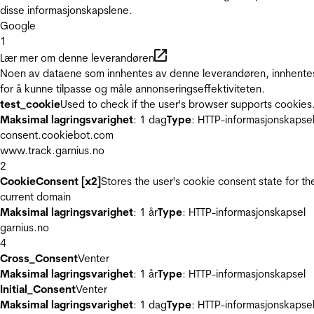
disse informasjonskapslene.
Google
1
Lær mer om denne leverandøren
Noen av dataene som innhentes av denne leverandøren, innhente
for å kunne tilpasse og måle annonseringseffektiviteten.
test_cookie
Used to check if the user's browser supports cookies
Maksimal lagringsvarighet
: 1 dag
Type
: HTTP-informasjonskapse
consent.cookiebot.com
www.track.garnius.no
2
CookieConsent [x2]
Stores the user's cookie consent state for th
current domain
Maksimal lagringsvarighet
: 1 år
Type
: HTTP-informasjonskapsel
garnius.no
4
Cross_Consent
Venter
Maksimal lagringsvarighet
: 1 år
Type
: HTTP-informasjonskapsel
Initial_Consent
Venter
Maksimal lagringsvarighet
: 1 dag
Type
: HTTP-informasjonskapse