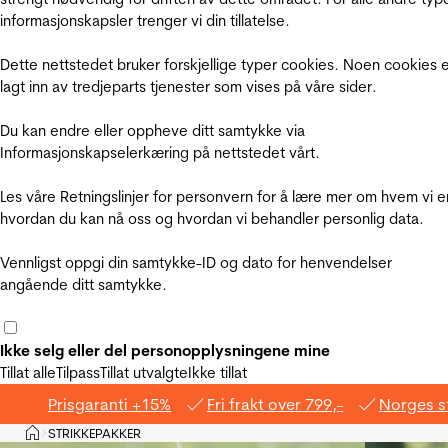
informasjonskapsler trenger vi din tillatelse.
Dette nettstedet bruker forskjellige typer cookies. Noen cookies 
lagt inn av tredjeparts tjenester som vises på våre sider.
Du kan endre eller oppheve ditt samtykke via
Informasjonskapselerkæring på nettstedet vårt.
Les våre Retningslinjer for personvern for å lære mer om hvem vi e
hvordan du kan nå oss og hvordan vi behandler personlig data.
Vennligst oppgi din samtykke-ID og dato for henvendelser
angående ditt samtykke.
Ikke selg eller del personopplysningene mine
Tillat alle
Tilpass
Tillat utvalgte
Ikke tillat
Prisgaranti +15%
Fri frakt over 799,-
Norges s
Hjem
STRIKKEPAKKER
>