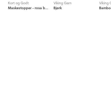
Kort og Godt
Viking Garn
Viking 
Maskestopper - rosa blomst
Bjørk
Bambo