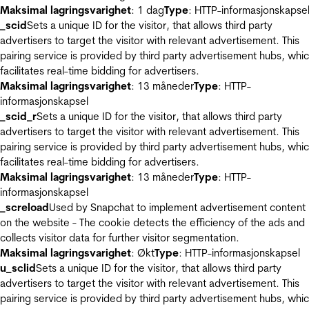
Maksimal lagringsvarighet
: 1 dag
Type
: HTTP-informasjonskapse
_scid
Sets a unique ID for the visitor, that allows third party
advertisers to target the visitor with relevant advertisement. This
pairing service is provided by third party advertisement hubs, whi
facilitates real-time bidding for advertisers.
Maksimal lagringsvarighet
: 13 måneder
Type
: HTTP-
informasjonskapsel
_scid_r
Sets a unique ID for the visitor, that allows third party
advertisers to target the visitor with relevant advertisement. This
pairing service is provided by third party advertisement hubs, whi
facilitates real-time bidding for advertisers.
Maksimal lagringsvarighet
: 13 måneder
Type
: HTTP-
informasjonskapsel
_screload
Used by Snapchat to implement advertisement content
on the website - The cookie detects the efficiency of the ads and
collects visitor data for further visitor segmentation.
Maksimal lagringsvarighet
: Økt
Type
: HTTP-informasjonskapsel
u_sclid
Sets a unique ID for the visitor, that allows third party
advertisers to target the visitor with relevant advertisement. This
pairing service is provided by third party advertisement hubs, whi