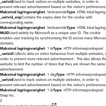
_uetvid
Used to track visitors on multiple websites, in order to
present relevant advertisement based on the visitor's preferences
Maksimal lagringsvarighet
: Vedvarende
Type
: HTML lokal lagring
_uetvid_exp
Contains the expiry-date for the cookie with
corresponding name.
Maksimal lagringsvarighet
: Vedvarende
Type
: HTML lokal lagring
MUID
Used widely by Microsoft as a unique user ID. The cookie
enables user tracking by synchronising the ID across many Microso
domains.
Maksimal lagringsvarighet
: 1 år
Type
: HTTP-informasjonskapsel
_uetsid
Collects data on visitor behaviour from multiple websites, 
order to present more relevant advertisement - This also allows th
website to limit the number of times that they are shown the same
advertisement.
Maksimal lagringsvarighet
: 1 dag
Type
: HTTP-informasjonskapse
_uetvid
Used to track visitors on multiple websites, in order to
present relevant advertisement based on the visitor's preferences
Maksimal lagringsvarighet
: 1 år
Type
: HTTP-informasjonskapsel
Snap Inc.
2