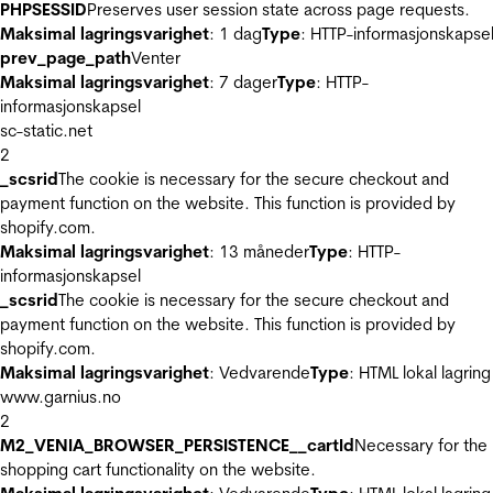
PHPSESSID
Preserves user session state across page requests.
Maksimal lagringsvarighet
: 1 dag
Type
: HTTP-informasjonskapse
prev_page_path
Venter
Maksimal lagringsvarighet
: 7 dager
Type
: HTTP-
informasjonskapsel
sc-static.net
2
_scsrid
The cookie is necessary for the secure checkout and
payment function on the website. This function is provided by
shopify.com.
Maksimal lagringsvarighet
: 13 måneder
Type
: HTTP-
informasjonskapsel
_scsrid
The cookie is necessary for the secure checkout and
payment function on the website. This function is provided by
shopify.com.
Maksimal lagringsvarighet
: Vedvarende
Type
: HTML lokal lagring
www.garnius.no
2
M2_VENIA_BROWSER_PERSISTENCE__cartId
Necessary for the
shopping cart functionality on the website.