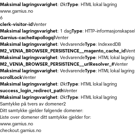
Maksimal lagringsvarighet
: Økt
Type
: HTML lokal lagring
www.garnius.no
6
clerk-visitor-id
Venter
Maksimal lagringsvarighet
: 1 dag
Type
: HTTP-informasjonskapse
Garnius-cache#apollogql
Venter
Maksimal lagringsvarighet
: Vedvarende
Type
: IndexedDB
M2_VENIA_BROWSER_PERSISTENCE__magento_cache_id
Vent
Maksimal lagringsvarighet
: Vedvarende
Type
: HTML lokal lagring
M2_VENIA_BROWSER_PERSISTENCE__urlResolver_#
Venter
Maksimal lagringsvarighet
: Vedvarende
Type
: HTML lokal lagring
scrollLock
Venter
Maksimal lagringsvarighet
: Økt
Type
: HTML lokal lagring
success_login_redirect_path
Venter
Maksimal lagringsvarighet
: Økt
Type
: HTML lokal lagring
Samtykke på tvers av domener
2
Ditt samtykke gjelder følgende domener:
Liste over domener ditt samtykke gjelder for:
www.garnius.no
checkout.garnius.no