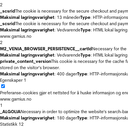
2
_scsrid
The cookie is necessary for the secure checkout and payme
Maksimal lagringsvarighet
: 13 måneder
Type
: HTTP-informasjon
_scsrid
The cookie is necessary for the secure checkout and payme
Maksimal lagringsvarighet
: Vedvarende
Type
: HTML lokal lagring
www.garnius.no
2
M2_VENIA_BROWSER_PERSISTENCE__cartId
Necessary for the 
Maksimal lagringsvarighet
: Vedvarende
Type
: HTML lokal lagring
private_content_version
This cookie is necessary for the cache 
stored on the visitor’s browser.
Maksimal lagringsvarighet
: 400 dager
Type
: HTTP-informasjonsk
Egenskaper
1
Preferanse-cookies gjør et nettsted for å huske informasjon og end
www.garnius.no
1
_ALGOLIA
Necessary in order to optimize the website's search-bar
Maksimal lagringsvarighet
: 180 dager
Type
: HTTP-informasjonsk
Statistikk
12