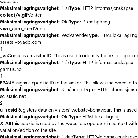
website.
Maksimal lagringsvarighet
: 1 år
Type
: HTTP-informasjonskapsel
collect/v.gif
Venter
Maksimal lagringsvarighet
: Økt
Type
: Pikselsporing
vwo_apm_sent
Venter
Maksimal lagringsvarighet
: Vedvarende
Type
: HTML lokal lagring
assets.voyado.com
1
_va
Contains an visitor ID. This is used to identify the visitor upon 
Maksimal lagringsvarighet
: 1 år
Type
: HTTP-informasjonskapsel
garnius.no
1
FPAU
Assigns a specific ID to the visitor. This allows the website to
Maksimal lagringsvarighet
: 3 måneder
Type
: HTTP-informasjonsk
sc-static.net
2
u_scsid
Registers data on visitors' website-behaviour. This is used 
Maksimal lagringsvarighet
: Økt
Type
: HTML lokal lagring
X-AB
This cookie is used by the website’s operator in context with 
variation/edition of the site.
Maksimal lagringsvarighet
: 1 dag
Type
: HTTP-informasjonskapse