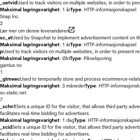
_uetvid
Used to track visitors on multiple websites, in order to pr
Maksimal lagringsvarighet
: 1 år
Type
: HTTP-informasjonskapsel
Snap Inc.
2
Lær mer om denne leverandøren
sc_at
Used by Snapchat to implement advertisement content on the w
Maksimal lagringsvarighet
: 1 år
Type
: HTTP-informasjonskapsel
p
Used to track visitors on multiple websites, in order to present 
Maksimal lagringsvarighet
: Økt
Type
: Pikselsporing
garnius.no
1
_gtmeec
Used to temporarily store and process ecommerce-related 
Maksimal lagringsvarighet
: 3 måneder
Type
: HTTP-informasjonsk
sc-static.net
7
_schn1
Sets a unique ID for the visitor, that allows third party adv
facilitates real-time bidding for advertisers.
Maksimal lagringsvarighet
: 1 dag
Type
: HTTP-informasjonskapse
_scid
Sets a unique ID for the visitor, that allows third party adver
facilitates real-time bidding for advertisers.