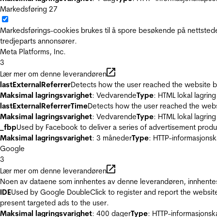
Markedsføring
27
Markedsførings-cookies brukes til å spore besøkende på nettstede
tredjeparts annonsører.
Meta Platforms, Inc.
3
Lær mer om denne leverandøren
lastExternalReferrer
Detects how the user reached the website by 
Maksimal lagringsvarighet
: Vedvarende
Type
: HTML lokal lagring
lastExternalReferrerTime
Detects how the user reached the websi
Maksimal lagringsvarighet
: Vedvarende
Type
: HTML lokal lagring
_fbp
Used by Facebook to deliver a series of advertisement product
Maksimal lagringsvarighet
: 3 måneder
Type
: HTTP-informasjonsk
Google
3
Lær mer om denne leverandøren
Noen av dataene som innhentes av denne leverandøren, innhentes 
IDE
Used by Google DoubleClick to register and report the website u
present targeted ads to the user.
Maksimal lagringsvarighet
: 400 dager
Type
: HTTP-informasjonsk