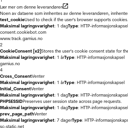
1
Lær mer om denne leverandøren
Noen av dataene som innhentes av denne leverandøren, innhentes 
test_cookie
Used to check if the user's browser supports cookies
Maksimal lagringsvarighet
: 1 dag
Type
: HTTP-informasjonskapse
consent.cookiebot.com
www.track.garnius.no
2
CookieConsent [x2]
Stores the user's cookie consent state for t
Maksimal lagringsvarighet
: 1 år
Type
: HTTP-informasjonskapsel
garnius.no
4
Cross_Consent
Venter
Maksimal lagringsvarighet
: 1 år
Type
: HTTP-informasjonskapsel
Initial_Consent
Venter
Maksimal lagringsvarighet
: 1 dag
Type
: HTTP-informasjonskapse
PHPSESSID
Preserves user session state across page requests.
Maksimal lagringsvarighet
: 1 dag
Type
: HTTP-informasjonskapse
prev_page_path
Venter
Maksimal lagringsvarighet
: 7 dager
Type
: HTTP-informasjonskap
sc-static.net