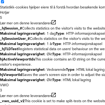
Statistikk-cookies hjelper eiere til å forstå hvordan besøkende 
Hotjar
5
Lær mer om denne leverandøren
_hjSession_#
Collects statistics on the visitor's visits to the we
Maksimal lagringsvarighet
: 1 dag
Type
: HTTP-informasjonskapse
_hjSessionUser_#
Collects statistics on the visitor's visits to t
Maksimal lagringsvarighet
: 1 år
Type
: HTTP-informasjonskapsel
_hjTLDTest
Registers statistical data on users' behaviour on the we
Maksimal lagringsvarighet
: Økt
Type
: HTTP-informasjonskapsel
hjActiveViewportIds
This cookie contains an ID string on the curr
visitor's experience.
Maksimal lagringsvarighet
: Vedvarende
Type
: HTML lokal lagring
hjViewportId
Saves the user's screen size in order to adjust the s
Maksimal lagringsvarighet
: Økt
Type
: HTML lokal lagring
VWO
3
Lær mer om denne leverandøren
_vwo_uuid_v2
This cookie is set to make split-tests on the websi