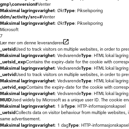
gmp\conversion#
Venter
Maksimal lagringsvarighet
: Økt
Type
: Pikselsporing
ddm/activity/src=#
Venter
Maksimal lagringsvarighet
: Økt
Type
: Pikselsporing
Microsoft
7
Lær mer om denne leverandøren
_uetsid
Used to track visitors on multiple websites, in order to pr
Maksimal lagringsvarighet
: Vedvarende
Type
: HTML lokal lagring
_uetsid_exp
Contains the expiry-date for the cookie with corres
Maksimal lagringsvarighet
: Vedvarende
Type
: HTML lokal lagring
_uetvid
Used to track visitors on multiple websites, in order to pr
Maksimal lagringsvarighet
: Vedvarende
Type
: HTML lokal lagring
_uetvid_exp
Contains the expiry-date for the cookie with corres
Maksimal lagringsvarighet
: Vedvarende
Type
: HTML lokal lagring
MUID
Used widely by Microsoft as a unique user ID. The cookie en
Maksimal lagringsvarighet
: 1 år
Type
: HTTP-informasjonskapsel
_uetsid
Collects data on visitor behaviour from multiple websites, 
same advertisement.
Maksimal lagringsvarighet
: 1 dag
Type
: HTTP-informasjonskapse