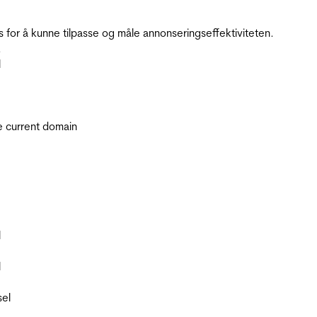
for å kunne tilpasse og måle annonseringseffektiviteten.
.
l
he current domain
l
l
sel