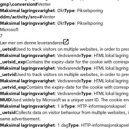
gmp\conversion#
Venter
Maksimal lagringsvarighet
: Økt
Type
: Pikselsporing
ddm/activity/src=#
Venter
Maksimal lagringsvarighet
: Økt
Type
: Pikselsporing
Microsoft
7
Lær mer om denne leverandøren
_uetsid
Used to track visitors on multiple websites, in order to pr
Maksimal lagringsvarighet
: Vedvarende
Type
: HTML lokal lagring
_uetsid_exp
Contains the expiry-date for the cookie with corres
Maksimal lagringsvarighet
: Vedvarende
Type
: HTML lokal lagring
_uetvid
Used to track visitors on multiple websites, in order to pr
Maksimal lagringsvarighet
: Vedvarende
Type
: HTML lokal lagring
_uetvid_exp
Contains the expiry-date for the cookie with corres
Maksimal lagringsvarighet
: Vedvarende
Type
: HTML lokal lagring
MUID
Used widely by Microsoft as a unique user ID. The cookie en
Maksimal lagringsvarighet
: 1 år
Type
: HTTP-informasjonskapsel
_uetsid
Collects data on visitor behaviour from multiple websites, 
same advertisement.
Maksimal lagringsvarighet
: 1 dag
Type
: HTTP-informasjonskapse