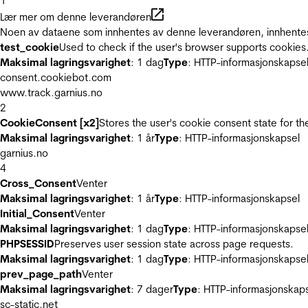
1
Lær mer om denne leverandøren
Noen av dataene som innhentes av denne leverandøren, innhentes 
test_cookie
Used to check if the user's browser supports cookies
Maksimal lagringsvarighet
: 1 dag
Type
: HTTP-informasjonskapse
consent.cookiebot.com
www.track.garnius.no
2
CookieConsent [x2]
Stores the user's cookie consent state for t
Maksimal lagringsvarighet
: 1 år
Type
: HTTP-informasjonskapsel
garnius.no
4
Cross_Consent
Venter
Maksimal lagringsvarighet
: 1 år
Type
: HTTP-informasjonskapsel
Initial_Consent
Venter
Maksimal lagringsvarighet
: 1 dag
Type
: HTTP-informasjonskapse
PHPSESSID
Preserves user session state across page requests.
Maksimal lagringsvarighet
: 1 dag
Type
: HTTP-informasjonskapse
prev_page_path
Venter
Maksimal lagringsvarighet
: 7 dager
Type
: HTTP-informasjonskap
sc-static.net