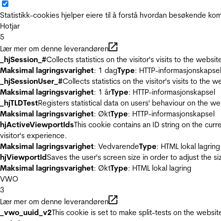
Statistikk-cookies hjelper eiere til å forstå hvordan besøkende 
Hotjar
5
Lær mer om denne leverandøren
_hjSession_#
Collects statistics on the visitor's visits to the we
Maksimal lagringsvarighet
: 1 dag
Type
: HTTP-informasjonskapse
_hjSessionUser_#
Collects statistics on the visitor's visits to t
Maksimal lagringsvarighet
: 1 år
Type
: HTTP-informasjonskapsel
_hjTLDTest
Registers statistical data on users' behaviour on the we
Maksimal lagringsvarighet
: Økt
Type
: HTTP-informasjonskapsel
hjActiveViewportIds
This cookie contains an ID string on the curr
visitor's experience.
Maksimal lagringsvarighet
: Vedvarende
Type
: HTML lokal lagring
hjViewportId
Saves the user's screen size in order to adjust the s
Maksimal lagringsvarighet
: Økt
Type
: HTML lokal lagring
VWO
3
Lær mer om denne leverandøren
_vwo_uuid_v2
This cookie is set to make split-tests on the websi