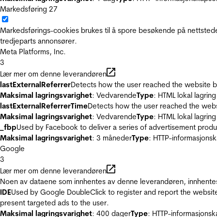
Markedsføring
27
Markedsførings-cookies brukes til å spore besøkende på nettstede
tredjeparts annonsører.
Meta Platforms, Inc.
3
Lær mer om denne leverandøren
lastExternalReferrer
Detects how the user reached the website by 
Maksimal lagringsvarighet
: Vedvarende
Type
: HTML lokal lagring
lastExternalReferrerTime
Detects how the user reached the websi
Maksimal lagringsvarighet
: Vedvarende
Type
: HTML lokal lagring
_fbp
Used by Facebook to deliver a series of advertisement product
Maksimal lagringsvarighet
: 3 måneder
Type
: HTTP-informasjonsk
Google
3
Lær mer om denne leverandøren
Noen av dataene som innhentes av denne leverandøren, innhentes 
IDE
Used by Google DoubleClick to register and report the website u
present targeted ads to the user.
Maksimal lagringsvarighet
: 400 dager
Type
: HTTP-informasjonsk