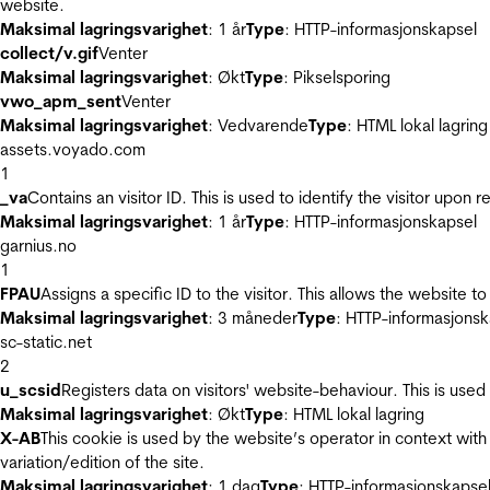
website.
Maksimal lagringsvarighet
: 1 år
Type
: HTTP-informasjonskapsel
collect/v.gif
Venter
Maksimal lagringsvarighet
: Økt
Type
: Pikselsporing
vwo_apm_sent
Venter
Maksimal lagringsvarighet
: Vedvarende
Type
: HTML lokal lagring
assets.voyado.com
1
_va
Contains an visitor ID. This is used to identify the visitor upon 
Maksimal lagringsvarighet
: 1 år
Type
: HTTP-informasjonskapsel
garnius.no
1
FPAU
Assigns a specific ID to the visitor. This allows the website to
Maksimal lagringsvarighet
: 3 måneder
Type
: HTTP-informasjonsk
sc-static.net
2
u_scsid
Registers data on visitors' website-behaviour. This is used 
Maksimal lagringsvarighet
: Økt
Type
: HTML lokal lagring
X-AB
This cookie is used by the website’s operator in context with 
variation/edition of the site.
Maksimal lagringsvarighet
: 1 dag
Type
: HTTP-informasjonskapse