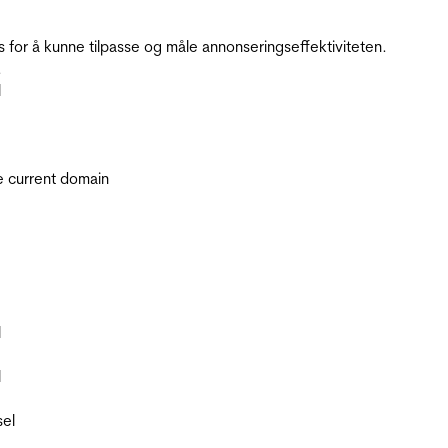
for å kunne tilpasse og måle annonseringseffektiviteten.
.
l
he current domain
l
l
sel