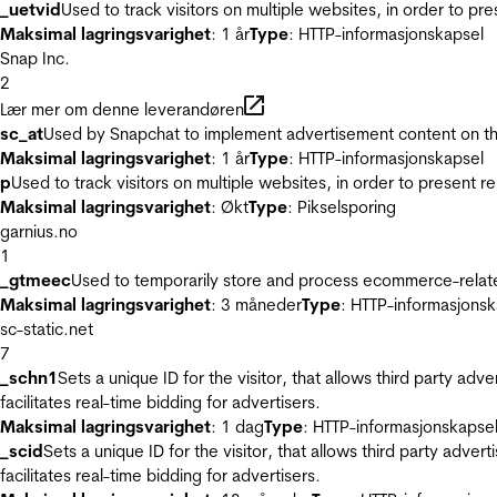
_uetvid
Used to track visitors on multiple websites, in order to pr
Maksimal lagringsvarighet
: 1 år
Type
: HTTP-informasjonskapsel
Snap Inc.
2
Lær mer om denne leverandøren
sc_at
Used by Snapchat to implement advertisement content on the w
Maksimal lagringsvarighet
: 1 år
Type
: HTTP-informasjonskapsel
p
Used to track visitors on multiple websites, in order to present 
Maksimal lagringsvarighet
: Økt
Type
: Pikselsporing
garnius.no
1
_gtmeec
Used to temporarily store and process ecommerce-related 
Maksimal lagringsvarighet
: 3 måneder
Type
: HTTP-informasjonsk
sc-static.net
7
_schn1
Sets a unique ID for the visitor, that allows third party adv
facilitates real-time bidding for advertisers.
Maksimal lagringsvarighet
: 1 dag
Type
: HTTP-informasjonskapse
_scid
Sets a unique ID for the visitor, that allows third party adver
facilitates real-time bidding for advertisers.