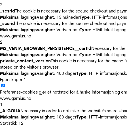
2
_scsrid
The cookie is necessary for the secure checkout and payme
Maksimal lagringsvarighet
: 13 måneder
Type
: HTTP-informasjon
_scsrid
The cookie is necessary for the secure checkout and payme
Maksimal lagringsvarighet
: Vedvarende
Type
: HTML lokal lagring
www.garnius.no
2
M2_VENIA_BROWSER_PERSISTENCE__cartId
Necessary for the 
Maksimal lagringsvarighet
: Vedvarende
Type
: HTML lokal lagring
private_content_version
This cookie is necessary for the cache 
stored on the visitor’s browser.
Maksimal lagringsvarighet
: 400 dager
Type
: HTTP-informasjonsk
Egenskaper
1
Preferanse-cookies gjør et nettsted for å huske informasjon og end
www.garnius.no
1
_ALGOLIA
Necessary in order to optimize the website's search-bar
Maksimal lagringsvarighet
: 180 dager
Type
: HTTP-informasjonsk
Statistikk
12