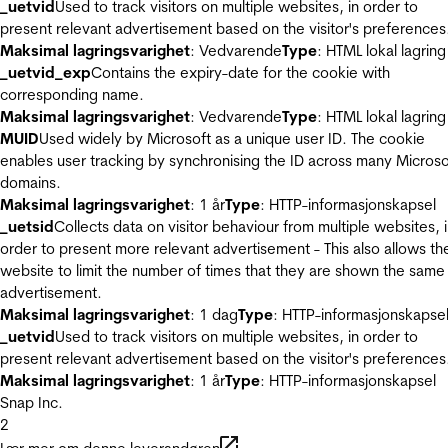
_uetvid
Used to track visitors on multiple websites, in order to
present relevant advertisement based on the visitor's preferences
Maksimal lagringsvarighet
: Vedvarende
Type
: HTML lokal lagring
_uetvid_exp
Contains the expiry-date for the cookie with
corresponding name.
Maksimal lagringsvarighet
: Vedvarende
Type
: HTML lokal lagring
MUID
Used widely by Microsoft as a unique user ID. The cookie
enables user tracking by synchronising the ID across many Microso
domains.
Maksimal lagringsvarighet
: 1 år
Type
: HTTP-informasjonskapsel
_uetsid
Collects data on visitor behaviour from multiple websites, 
order to present more relevant advertisement - This also allows th
website to limit the number of times that they are shown the same
advertisement.
Maksimal lagringsvarighet
: 1 dag
Type
: HTTP-informasjonskapse
_uetvid
Used to track visitors on multiple websites, in order to
present relevant advertisement based on the visitor's preferences
Maksimal lagringsvarighet
: 1 år
Type
: HTTP-informasjonskapsel
Snap Inc.
2