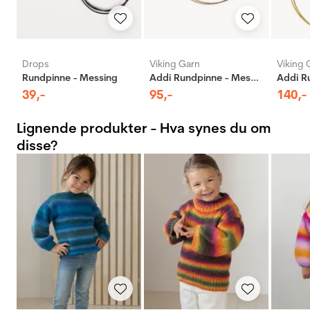
Drops
Viking Garn
Viking 
Rundpinne - Messing
Addi Rundpinne - Messing
39
,-
95
,-
140
,-
Lignende produkter - Hva synes du om
disse?