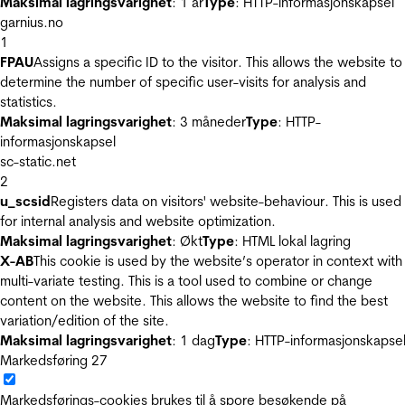
Maksimal lagringsvarighet
: 1 år
Type
: HTTP-informasjonskapsel
garnius.no
1
FPAU
Assigns a specific ID to the visitor. This allows the website to
determine the number of specific user-visits for analysis and
statistics.
Maksimal lagringsvarighet
: 3 måneder
Type
: HTTP-
informasjonskapsel
sc-static.net
2
u_scsid
Registers data on visitors' website-behaviour. This is used
for internal analysis and website optimization.
Maksimal lagringsvarighet
: Økt
Type
: HTML lokal lagring
X-AB
This cookie is used by the website’s operator in context with
multi-variate testing. This is a tool used to combine or change
content on the website. This allows the website to find the best
variation/edition of the site.
Maksimal lagringsvarighet
: 1 dag
Type
: HTTP-informasjonskapse
Markedsføring
27
Markedsførings-cookies brukes til å spore besøkende på