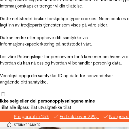
informasjonskapsler trenger vi din tillatelse.
Dette nettstedet bruker forskjellige typer cookies. Noen cookies 
lagt inn av tredjeparts tjenester som vises på våre sider.
Du kan endre eller oppheve ditt samtykke via
Informasjonskapselerkæring på nettstedet vårt.
Les våre Retningslinjer for personvern for å lære mer om hvem vi e
hvordan du kan nå oss og hvordan vi behandler personlig data.
Vennligst oppgi din samtykke-ID og dato for henvendelser
angående ditt samtykke.
Ikke selg eller del personopplysningene mine
Tillat alle
Tilpass
Tillat utvalgte
Ikke tillat
Prisgaranti +15%
Fri frakt over 799,-
Norges s
Hjem
STRIKKEPAKKER
>