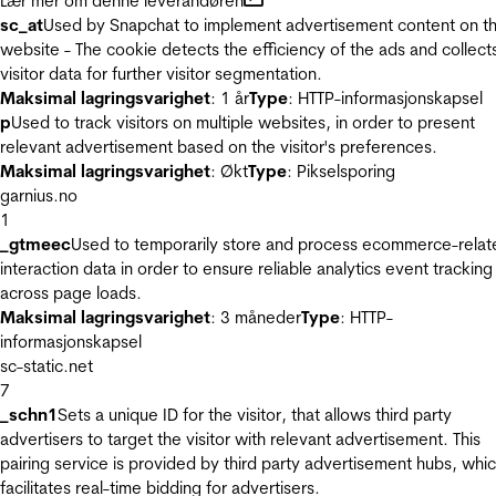
Lær mer om denne leverandøren
sc_at
Used by Snapchat to implement advertisement content on t
website - The cookie detects the efficiency of the ads and collect
visitor data for further visitor segmentation.
Maksimal lagringsvarighet
: 1 år
Type
: HTTP-informasjonskapsel
p
Used to track visitors on multiple websites, in order to present
relevant advertisement based on the visitor's preferences.
Maksimal lagringsvarighet
: Økt
Type
: Pikselsporing
garnius.no
1
_gtmeec
Used to temporarily store and process ecommerce-relat
interaction data in order to ensure reliable analytics event tracking
across page loads.
Maksimal lagringsvarighet
: 3 måneder
Type
: HTTP-
informasjonskapsel
sc-static.net
7
_schn1
Sets a unique ID for the visitor, that allows third party
advertisers to target the visitor with relevant advertisement. This
pairing service is provided by third party advertisement hubs, whi
facilitates real-time bidding for advertisers.