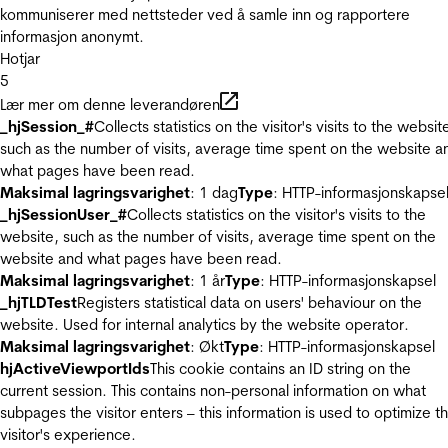
kommuniserer med nettsteder ved å samle inn og rapportere
informasjon anonymt.
Hotjar
5
Lær mer om denne leverandøren
_hjSession_#
Collects statistics on the visitor's visits to the websit
such as the number of visits, average time spent on the website a
what pages have been read.
Maksimal lagringsvarighet
: 1 dag
Type
: HTTP-informasjonskapse
_hjSessionUser_#
Collects statistics on the visitor's visits to the
website, such as the number of visits, average time spent on the
website and what pages have been read.
Maksimal lagringsvarighet
: 1 år
Type
: HTTP-informasjonskapsel
_hjTLDTest
Registers statistical data on users' behaviour on the
website. Used for internal analytics by the website operator.
Maksimal lagringsvarighet
: Økt
Type
: HTTP-informasjonskapsel
hjActiveViewportIds
This cookie contains an ID string on the
current session. This contains non-personal information on what
subpages the visitor enters – this information is used to optimize t
visitor's experience.