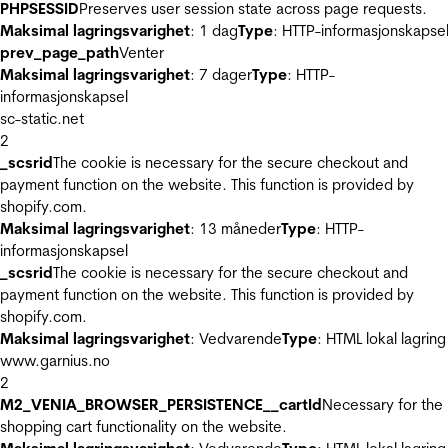
PHPSESSID
Preserves user session state across page requests.
Maksimal lagringsvarighet
: 1 dag
Type
: HTTP-informasjonskapse
prev_page_path
Venter
Maksimal lagringsvarighet
: 7 dager
Type
: HTTP-
informasjonskapsel
sc-static.net
2
_scsrid
The cookie is necessary for the secure checkout and
payment function on the website. This function is provided by
shopify.com.
Maksimal lagringsvarighet
: 13 måneder
Type
: HTTP-
informasjonskapsel
_scsrid
The cookie is necessary for the secure checkout and
payment function on the website. This function is provided by
shopify.com.
Maksimal lagringsvarighet
: Vedvarende
Type
: HTML lokal lagring
www.garnius.no
2
M2_VENIA_BROWSER_PERSISTENCE__cartId
Necessary for the
shopping cart functionality on the website.