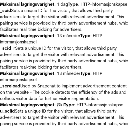
Maksimal lagringsvarighet
: 1 dag
Type
: HTTP-informasjonskapse
_scid
Sets a unique ID for the visitor, that allows third party
advertisers to target the visitor with relevant advertisement. This
pairing service is provided by third party advertisement hubs, whi
facilitates real-time bidding for advertisers.
Maksimal lagringsvarighet
: 13 måneder
Type
: HTTP-
informasjonskapsel
_scid_r
Sets a unique ID for the visitor, that allows third party
advertisers to target the visitor with relevant advertisement. This
pairing service is provided by third party advertisement hubs, whi
facilitates real-time bidding for advertisers.
Maksimal lagringsvarighet
: 13 måneder
Type
: HTTP-
informasjonskapsel
_screload
Used by Snapchat to implement advertisement content
on the website - The cookie detects the efficiency of the ads and
collects visitor data for further visitor segmentation.
Maksimal lagringsvarighet
: Økt
Type
: HTTP-informasjonskapsel
u_sclid
Sets a unique ID for the visitor, that allows third party
advertisers to target the visitor with relevant advertisement. This
pairing service is provided by third party advertisement hubs, whi