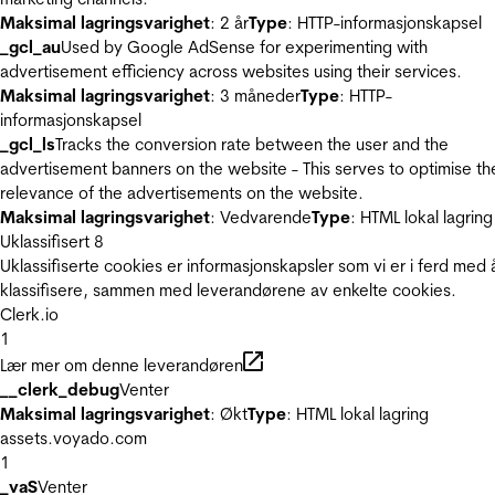
Maksimal lagringsvarighet
: 2 år
Type
: HTTP-informasjonskapsel
_gcl_au
Used by Google AdSense for experimenting with
advertisement efficiency across websites using their services.
Maksimal lagringsvarighet
: 3 måneder
Type
: HTTP-
informasjonskapsel
_gcl_ls
Tracks the conversion rate between the user and the
advertisement banners on the website - This serves to optimise th
relevance of the advertisements on the website.
Maksimal lagringsvarighet
: Vedvarende
Type
: HTML lokal lagring
Uklassifisert
8
Uklassifiserte cookies er informasjonskapsler som vi er i ferd med 
klassifisere, sammen med leverandørene av enkelte cookies.
Clerk.io
1
Lær mer om denne leverandøren
__clerk_debug
Venter
Maksimal lagringsvarighet
: Økt
Type
: HTML lokal lagring
assets.voyado.com
1
_vaS
Venter