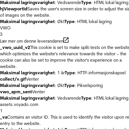
Maksimal lagringsvarighet
: Vedvarende
Type
: HTML lokal lagring
hjViewportId
Saves the user's screen size in order to adjust the si
of images on the website.
Maksimal lagringsvarighet
: Økt
Type
: HTML lokal lagring
VWO
3
Lær mer om denne leverandøren
_vwo_uuid_v2
This cookie is set to make split-tests on the websit
which optimizes the website's relevance towards the visitor – the
cookie can also be set to improve the visitor's experience on a
website.
Maksimal lagringsvarighet
: 1 år
Type
: HTTP-informasjonskapsel
collect/v.gif
Venter
Maksimal lagringsvarighet
: Økt
Type
: Pikselsporing
vwo_apm_sent
Venter
Maksimal lagringsvarighet
: Vedvarende
Type
: HTML lokal lagring
assets.voyado.com
1
_va
Contains an visitor ID. This is used to identify the visitor upon r
entry to the website.