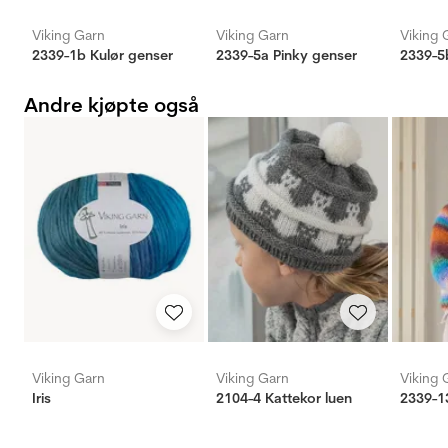
Viking Garn
Viking Garn
Viking 
2339-1b Kulør genser
2339-5a Pinky genser
2339-5
Andre kjøpte også
Viking Garn
Viking Garn
Viking 
Iris
2104-4 Kattekor luen