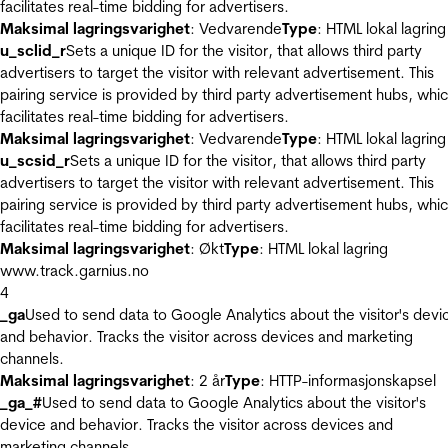
facilitates real-time bidding for advertisers.
Maksimal lagringsvarighet
: Vedvarende
Type
: HTML lokal lagring
u_sclid_r
Sets a unique ID for the visitor, that allows third party
advertisers to target the visitor with relevant advertisement. This
pairing service is provided by third party advertisement hubs, whi
facilitates real-time bidding for advertisers.
Maksimal lagringsvarighet
: Vedvarende
Type
: HTML lokal lagring
u_scsid_r
Sets a unique ID for the visitor, that allows third party
advertisers to target the visitor with relevant advertisement. This
pairing service is provided by third party advertisement hubs, whi
facilitates real-time bidding for advertisers.
Maksimal lagringsvarighet
: Økt
Type
: HTML lokal lagring
www.track.garnius.no
4
_ga
Used to send data to Google Analytics about the visitor's devi
and behavior. Tracks the visitor across devices and marketing
channels.
Maksimal lagringsvarighet
: 2 år
Type
: HTTP-informasjonskapsel
_ga_#
Used to send data to Google Analytics about the visitor's
device and behavior. Tracks the visitor across devices and
marketing channels.