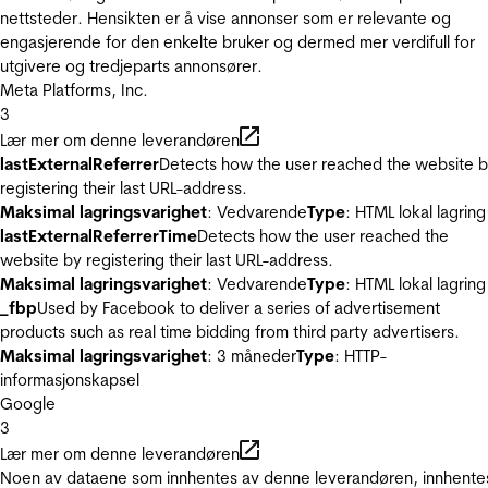
nettsteder. Hensikten er å vise annonser som er relevante og
engasjerende for den enkelte bruker og dermed mer verdifull for
utgivere og tredjeparts annonsører.
Meta Platforms, Inc.
3
Lær mer om denne leverandøren
lastExternalReferrer
Detects how the user reached the website 
registering their last URL-address.
Maksimal lagringsvarighet
: Vedvarende
Type
: HTML lokal lagring
lastExternalReferrerTime
Detects how the user reached the
website by registering their last URL-address.
Maksimal lagringsvarighet
: Vedvarende
Type
: HTML lokal lagring
_fbp
Used by Facebook to deliver a series of advertisement
products such as real time bidding from third party advertisers.
Maksimal lagringsvarighet
: 3 måneder
Type
: HTTP-
informasjonskapsel
Google
3
Lær mer om denne leverandøren
Noen av dataene som innhentes av denne leverandøren, innhente