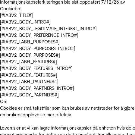
Informasjonskapselerklæringen ble sist oppdatert 7/12/26 av
Cookiebot
[#IABV2_TITLE#]
[#IABV2_BODY_INTRO#]
[#IABV2_BODY_LEGITIMATE_INTEREST_INTRO#]
[#IABV2_BODY_PREFERENCE_INTRO#]
[#IABV2_LABEL_PURPOSES#]
[#IABV2_BODY_PURPOSES_INTRO#]
[#IABV2_BODY_PURPOSES#]
[#IABV2_LABEL_FEATURES#]
[#IABV2_BODY_FEATURES_INTRO#]
[#IABV2_BODY_FEATURES#]
[#IABV2_LABEL_PARTNERS#]
[#IABV2_BODY_PARTNERS_INTRO#]
[#IABV2_BODY_PARTNERS#]
Om
Cookies er små tekstfiler som kan brukes av nettsteder for å gjøre
en brukers opplevelse mer effektiv.
Loven sier at vi kan lagre informasjonskapsler på enheten hvis de e
strengt nødvendig for driften av dette området. For alle andre typ