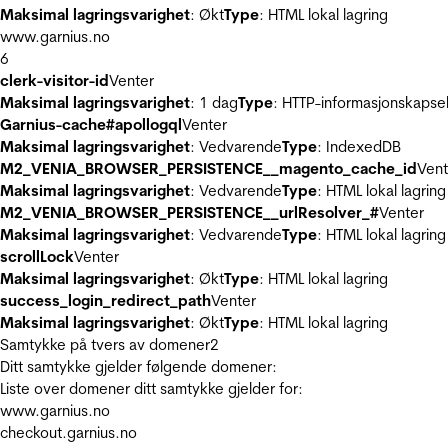
Maksimal lagringsvarighet
: Økt
Type
: HTML lokal lagring
www.garnius.no
6
clerk-visitor-id
Venter
Maksimal lagringsvarighet
: 1 dag
Type
: HTTP-informasjonskapse
Garnius-cache#apollogql
Venter
Maksimal lagringsvarighet
: Vedvarende
Type
: IndexedDB
M2_VENIA_BROWSER_PERSISTENCE__magento_cache_id
Vent
Maksimal lagringsvarighet
: Vedvarende
Type
: HTML lokal lagring
M2_VENIA_BROWSER_PERSISTENCE__urlResolver_#
Venter
Maksimal lagringsvarighet
: Vedvarende
Type
: HTML lokal lagring
scrollLock
Venter
Maksimal lagringsvarighet
: Økt
Type
: HTML lokal lagring
success_login_redirect_path
Venter
Maksimal lagringsvarighet
: Økt
Type
: HTML lokal lagring
Samtykke på tvers av domener
2
Ditt samtykke gjelder følgende domener:
Liste over domener ditt samtykke gjelder for:
www.garnius.no
checkout.garnius.no