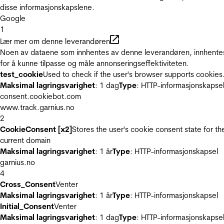
disse informasjonskapslene.
Google
1
Lær mer om denne leverandøren
Noen av dataene som innhentes av denne leverandøren, innhente
for å kunne tilpasse og måle annonseringseffektiviteten.
test_cookie
Used to check if the user's browser supports cookies
Maksimal lagringsvarighet
: 1 dag
Type
: HTTP-informasjonskapse
consent.cookiebot.com
www.track.garnius.no
2
CookieConsent [x2]
Stores the user's cookie consent state for th
current domain
Maksimal lagringsvarighet
: 1 år
Type
: HTTP-informasjonskapsel
garnius.no
4
Cross_Consent
Venter
Maksimal lagringsvarighet
: 1 år
Type
: HTTP-informasjonskapsel
Initial_Consent
Venter
Maksimal lagringsvarighet
: 1 dag
Type
: HTTP-informasjonskapse