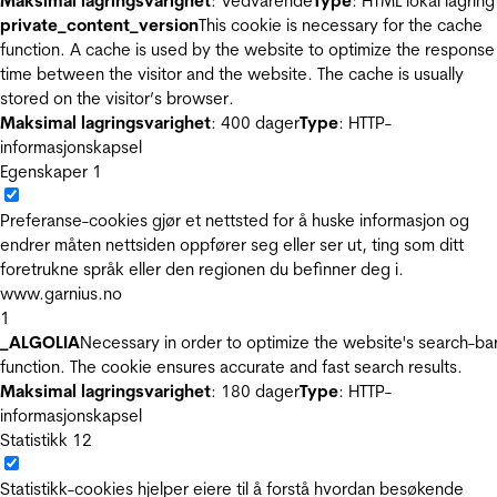
Maksimal lagringsvarighet
: Vedvarende
Type
: HTML lokal lagring
private_content_version
This cookie is necessary for the cache
function. A cache is used by the website to optimize the response
time between the visitor and the website. The cache is usually
stored on the visitor’s browser.
Maksimal lagringsvarighet
: 400 dager
Type
: HTTP-
informasjonskapsel
Egenskaper
1
Preferanse-cookies gjør et nettsted for å huske informasjon og
endrer måten nettsiden oppfører seg eller ser ut, ting som ditt
foretrukne språk eller den regionen du befinner deg i.
www.garnius.no
1
_ALGOLIA
Necessary in order to optimize the website's search-ba
function. The cookie ensures accurate and fast search results.
Maksimal lagringsvarighet
: 180 dager
Type
: HTTP-
informasjonskapsel
Statistikk
12
Statistikk-cookies hjelper eiere til å forstå hvordan besøkende