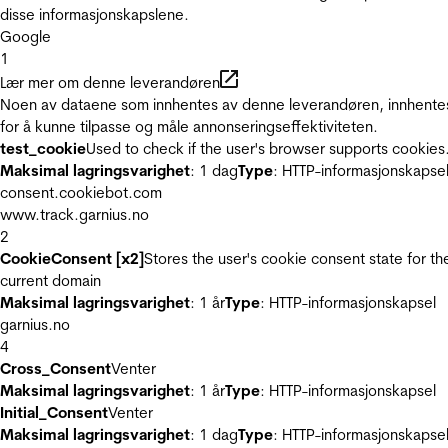
disse informasjonskapslene.
Google
1
Lær mer om denne leverandøren
Noen av dataene som innhentes av denne leverandøren, innhente
for å kunne tilpasse og måle annonseringseffektiviteten.
test_cookie
Used to check if the user's browser supports cookies
Maksimal lagringsvarighet
: 1 dag
Type
: HTTP-informasjonskapse
consent.cookiebot.com
www.track.garnius.no
2
CookieConsent [x2]
Stores the user's cookie consent state for th
current domain
Maksimal lagringsvarighet
: 1 år
Type
: HTTP-informasjonskapsel
garnius.no
4
Cross_Consent
Venter
Maksimal lagringsvarighet
: 1 år
Type
: HTTP-informasjonskapsel
Initial_Consent
Venter
Maksimal lagringsvarighet
: 1 dag
Type
: HTTP-informasjonskapse