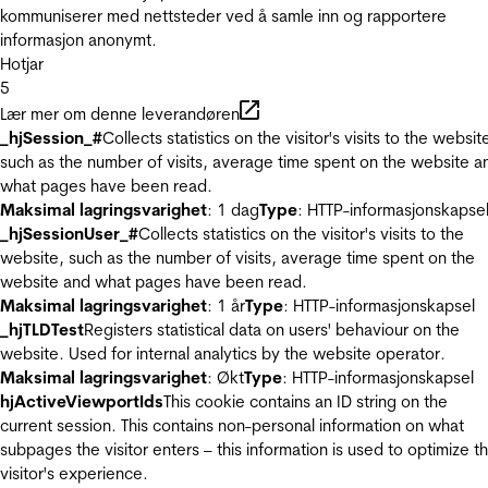
kommuniserer med nettsteder ved å samle inn og rapportere
informasjon anonymt.
Hotjar
5
Lær mer om denne leverandøren
_hjSession_#
Collects statistics on the visitor's visits to the websit
such as the number of visits, average time spent on the website a
what pages have been read.
Maksimal lagringsvarighet
: 1 dag
Type
: HTTP-informasjonskapse
_hjSessionUser_#
Collects statistics on the visitor's visits to the
website, such as the number of visits, average time spent on the
website and what pages have been read.
Maksimal lagringsvarighet
: 1 år
Type
: HTTP-informasjonskapsel
_hjTLDTest
Registers statistical data on users' behaviour on the
website. Used for internal analytics by the website operator.
Maksimal lagringsvarighet
: Økt
Type
: HTTP-informasjonskapsel
hjActiveViewportIds
This cookie contains an ID string on the
current session. This contains non-personal information on what
subpages the visitor enters – this information is used to optimize t
visitor's experience.