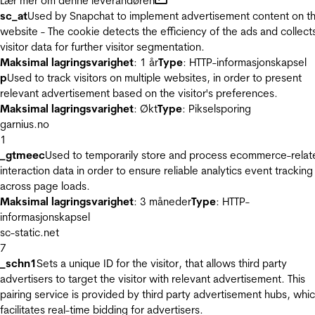
Lær mer om denne leverandøren
sc_at
Used by Snapchat to implement advertisement content on t
website - The cookie detects the efficiency of the ads and collect
visitor data for further visitor segmentation.
Maksimal lagringsvarighet
: 1 år
Type
: HTTP-informasjonskapsel
p
Used to track visitors on multiple websites, in order to present
relevant advertisement based on the visitor's preferences.
Maksimal lagringsvarighet
: Økt
Type
: Pikselsporing
garnius.no
1
_gtmeec
Used to temporarily store and process ecommerce-relat
interaction data in order to ensure reliable analytics event tracking
across page loads.
Maksimal lagringsvarighet
: 3 måneder
Type
: HTTP-
informasjonskapsel
sc-static.net
7
_schn1
Sets a unique ID for the visitor, that allows third party
advertisers to target the visitor with relevant advertisement. This
pairing service is provided by third party advertisement hubs, whi
facilitates real-time bidding for advertisers.