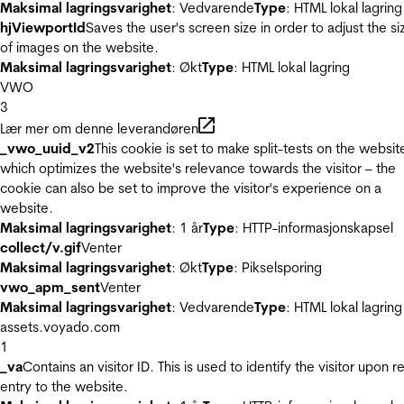
Maksimal lagringsvarighet
: Vedvarende
Type
: HTML lokal lagring
hjViewportId
Saves the user's screen size in order to adjust the si
of images on the website.
Maksimal lagringsvarighet
: Økt
Type
: HTML lokal lagring
VWO
3
Lær mer om denne leverandøren
_vwo_uuid_v2
This cookie is set to make split-tests on the websit
which optimizes the website's relevance towards the visitor – the
cookie can also be set to improve the visitor's experience on a
website.
Maksimal lagringsvarighet
: 1 år
Type
: HTTP-informasjonskapsel
collect/v.gif
Venter
Maksimal lagringsvarighet
: Økt
Type
: Pikselsporing
vwo_apm_sent
Venter
Maksimal lagringsvarighet
: Vedvarende
Type
: HTML lokal lagring
assets.voyado.com
1
_va
Contains an visitor ID. This is used to identify the visitor upon r
entry to the website.