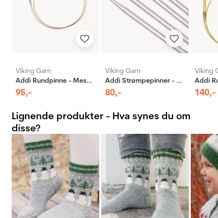
Viking Garn
Viking Garn
Viking 
Addi Rundpinne - Messing
Addi Strømpepinner - Aluminium
95
,-
80
,-
140
,-
Lignende produkter - Hva synes du om
disse?