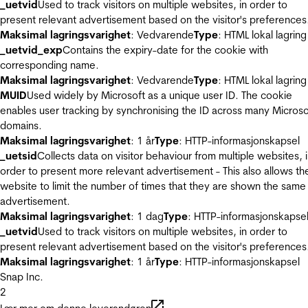
_uetvid
Used to track visitors on multiple websites, in order to
present relevant advertisement based on the visitor's preferences
Maksimal lagringsvarighet
: Vedvarende
Type
: HTML lokal lagring
_uetvid_exp
Contains the expiry-date for the cookie with
corresponding name.
Maksimal lagringsvarighet
: Vedvarende
Type
: HTML lokal lagring
MUID
Used widely by Microsoft as a unique user ID. The cookie
enables user tracking by synchronising the ID across many Microso
domains.
Maksimal lagringsvarighet
: 1 år
Type
: HTTP-informasjonskapsel
_uetsid
Collects data on visitor behaviour from multiple websites, 
order to present more relevant advertisement - This also allows th
website to limit the number of times that they are shown the same
advertisement.
Maksimal lagringsvarighet
: 1 dag
Type
: HTTP-informasjonskapse
_uetvid
Used to track visitors on multiple websites, in order to
present relevant advertisement based on the visitor's preferences
Maksimal lagringsvarighet
: 1 år
Type
: HTTP-informasjonskapsel
Snap Inc.
2