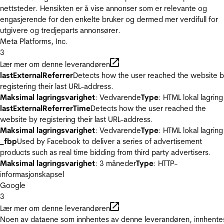
nettsteder. Hensikten er å vise annonser som er relevante og
engasjerende for den enkelte bruker og dermed mer verdifull for
utgivere og tredjeparts annonsører.
Meta Platforms, Inc.
3
Lær mer om denne leverandøren
lastExternalReferrer
Detects how the user reached the website 
registering their last URL-address.
Maksimal lagringsvarighet
: Vedvarende
Type
: HTML lokal lagring
lastExternalReferrerTime
Detects how the user reached the
website by registering their last URL-address.
Maksimal lagringsvarighet
: Vedvarende
Type
: HTML lokal lagring
_fbp
Used by Facebook to deliver a series of advertisement
products such as real time bidding from third party advertisers.
Maksimal lagringsvarighet
: 3 måneder
Type
: HTTP-
informasjonskapsel
Google
3
Lær mer om denne leverandøren
Noen av dataene som innhentes av denne leverandøren, innhente