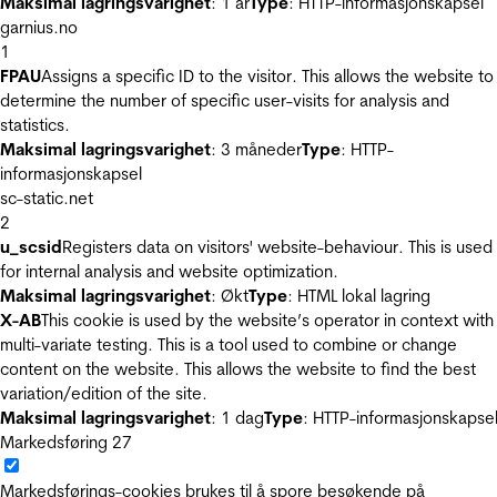
Maksimal lagringsvarighet
: 1 år
Type
: HTTP-informasjonskapsel
garnius.no
1
FPAU
Assigns a specific ID to the visitor. This allows the website to
determine the number of specific user-visits for analysis and
statistics.
Maksimal lagringsvarighet
: 3 måneder
Type
: HTTP-
informasjonskapsel
sc-static.net
2
u_scsid
Registers data on visitors' website-behaviour. This is used
for internal analysis and website optimization.
Maksimal lagringsvarighet
: Økt
Type
: HTML lokal lagring
X-AB
This cookie is used by the website’s operator in context with
multi-variate testing. This is a tool used to combine or change
content on the website. This allows the website to find the best
variation/edition of the site.
Maksimal lagringsvarighet
: 1 dag
Type
: HTTP-informasjonskapse
Markedsføring
27
Markedsførings-cookies brukes til å spore besøkende på