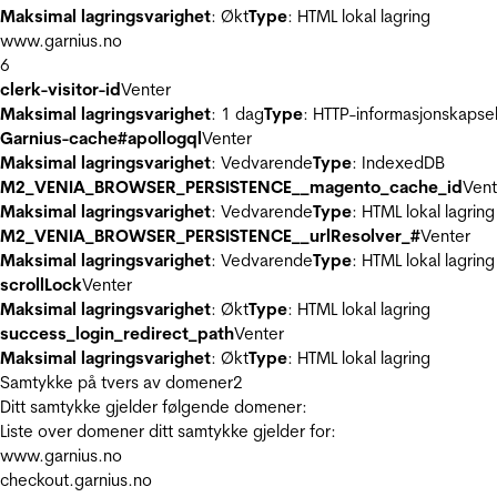
Maksimal lagringsvarighet
: Økt
Type
: HTML lokal lagring
www.garnius.no
6
clerk-visitor-id
Venter
Maksimal lagringsvarighet
: 1 dag
Type
: HTTP-informasjonskapse
Garnius-cache#apollogql
Venter
Maksimal lagringsvarighet
: Vedvarende
Type
: IndexedDB
M2_VENIA_BROWSER_PERSISTENCE__magento_cache_id
Vent
Maksimal lagringsvarighet
: Vedvarende
Type
: HTML lokal lagring
M2_VENIA_BROWSER_PERSISTENCE__urlResolver_#
Venter
Maksimal lagringsvarighet
: Vedvarende
Type
: HTML lokal lagring
scrollLock
Venter
Maksimal lagringsvarighet
: Økt
Type
: HTML lokal lagring
success_login_redirect_path
Venter
Maksimal lagringsvarighet
: Økt
Type
: HTML lokal lagring
Samtykke på tvers av domener
2
Ditt samtykke gjelder følgende domener:
Liste over domener ditt samtykke gjelder for:
www.garnius.no
checkout.garnius.no