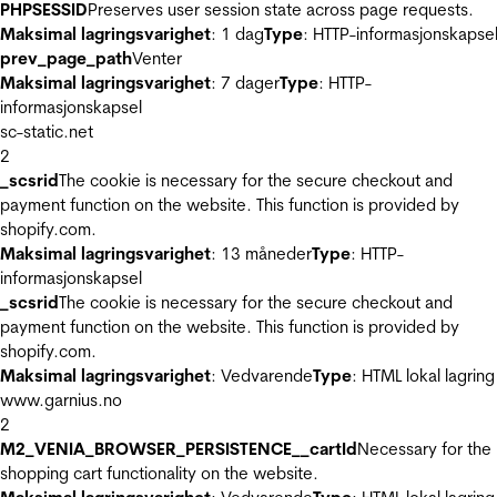
PHPSESSID
Preserves user session state across page requests.
Maksimal lagringsvarighet
: 1 dag
Type
: HTTP-informasjonskapse
prev_page_path
Venter
Maksimal lagringsvarighet
: 7 dager
Type
: HTTP-
informasjonskapsel
sc-static.net
2
_scsrid
The cookie is necessary for the secure checkout and
payment function on the website. This function is provided by
shopify.com.
Maksimal lagringsvarighet
: 13 måneder
Type
: HTTP-
informasjonskapsel
_scsrid
The cookie is necessary for the secure checkout and
payment function on the website. This function is provided by
shopify.com.
Maksimal lagringsvarighet
: Vedvarende
Type
: HTML lokal lagring
www.garnius.no
2
M2_VENIA_BROWSER_PERSISTENCE__cartId
Necessary for the
shopping cart functionality on the website.