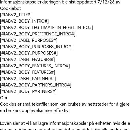
Informasjonskapselerklæringen ble sist oppdatert 7/12/26 av
Cookiebot
[#IABV2_TITLE#]
[#IABV2_BODY_INTRO#]
[#IABV2_BODY_LEGITIMATE_INTEREST_INTRO#]
[#IABV2_BODY_PREFERENCE_INTRO#]
[#IABV2_LABEL_PURPOSES#]
[#IABV2_BODY_PURPOSES_INTRO#]
[#IABV2_BODY_PURPOSES#]
[#IABV2_LABEL_FEATURES#]
[#IABV2_BODY_FEATURES_INTRO#]
[#IABV2_BODY_FEATURES#]
[#IABV2_LABEL_PARTNERS#]
[#IABV2_BODY_PARTNERS_INTRO#]
[#IABV2_BODY_PARTNERS#]
Om
Cookies er små tekstfiler som kan brukes av nettsteder for å gjøre
en brukers opplevelse mer effektiv.
Loven sier at vi kan lagre informasjonskapsler på enheten hvis de e
strengt nødvendig for driften av dette området. For alle andre typ