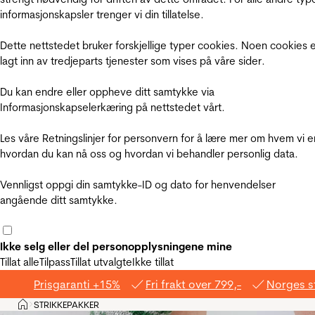
informasjonskapsler trenger vi din tillatelse.
Dette nettstedet bruker forskjellige typer cookies. Noen cookies 
lagt inn av tredjeparts tjenester som vises på våre sider.
Du kan endre eller oppheve ditt samtykke via
Informasjonskapselerkæring på nettstedet vårt.
Les våre Retningslinjer for personvern for å lære mer om hvem vi e
hvordan du kan nå oss og hvordan vi behandler personlig data.
Vennligst oppgi din samtykke-ID og dato for henvendelser
angående ditt samtykke.
Ikke selg eller del personopplysningene mine
Tillat alle
Tilpass
Tillat utvalgte
Ikke tillat
Prisgaranti +15%
Fri frakt over 799,-
Norges s
Hjem
STRIKKEPAKKER
>