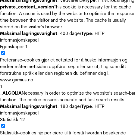
Maksimal lagringsvarighet
: Vedvarende
Type
: HTML lokal lagring
private_content_version
This cookie is necessary for the cache
function. A cache is used by the website to optimize the response
time between the visitor and the website. The cache is usually
stored on the visitor’s browser.
Maksimal lagringsvarighet
: 400 dager
Type
: HTTP-
informasjonskapsel
Egenskaper
1
Preferanse-cookies gjør et nettsted for å huske informasjon og
endrer måten nettsiden oppfører seg eller ser ut, ting som ditt
foretrukne språk eller den regionen du befinner deg i.
www.garnius.no
1
_ALGOLIA
Necessary in order to optimize the website's search-ba
function. The cookie ensures accurate and fast search results.
Maksimal lagringsvarighet
: 180 dager
Type
: HTTP-
informasjonskapsel
Statistikk
12
Statistikk-cookies hjelper eiere til å forstå hvordan besøkende