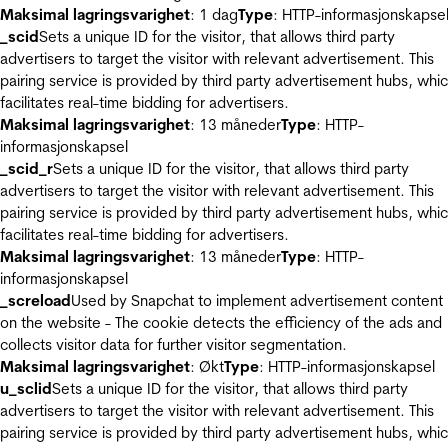
Maksimal lagringsvarighet
: 1 dag
Type
: HTTP-informasjonskapse
_scid
Sets a unique ID for the visitor, that allows third party
advertisers to target the visitor with relevant advertisement. This
pairing service is provided by third party advertisement hubs, whi
facilitates real-time bidding for advertisers.
Maksimal lagringsvarighet
: 13 måneder
Type
: HTTP-
informasjonskapsel
_scid_r
Sets a unique ID for the visitor, that allows third party
advertisers to target the visitor with relevant advertisement. This
pairing service is provided by third party advertisement hubs, whi
facilitates real-time bidding for advertisers.
Maksimal lagringsvarighet
: 13 måneder
Type
: HTTP-
informasjonskapsel
_screload
Used by Snapchat to implement advertisement content
on the website - The cookie detects the efficiency of the ads and
collects visitor data for further visitor segmentation.
Maksimal lagringsvarighet
: Økt
Type
: HTTP-informasjonskapsel
u_sclid
Sets a unique ID for the visitor, that allows third party
advertisers to target the visitor with relevant advertisement. This
pairing service is provided by third party advertisement hubs, whi