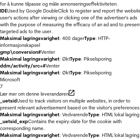
for å kunne tilpasse og måle annonseringseffektiviteten.
IDE
Used by Google DoubleClick to register and report the websit
user's actions after viewing or clicking one of the advertiser's ads
with the purpose of measuring the efficacy of an ad and to presen
targeted ads to the user.
Maksimal lagringsvarighet
: 400 dager
Type
: HTTP-
informasjonskapsel
gmp\conversion#
Venter
Maksimal lagringsvarighet
: Økt
Type
: Pikselsporing
ddm/activity/src=#
Venter
Maksimal lagringsvarighet
: Økt
Type
: Pikselsporing
Microsoft
7
Lær mer om denne leverandøren
_uetsid
Used to track visitors on multiple websites, in order to
present relevant advertisement based on the visitor's preferences
Maksimal lagringsvarighet
: Vedvarende
Type
: HTML lokal lagring
_uetsid_exp
Contains the expiry-date for the cookie with
corresponding name.
Maksimal lagringsvarighet
: Vedvarende
Type
: HTML lokal lagring