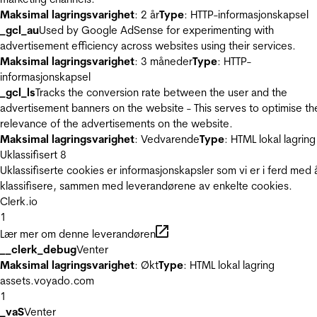
Maksimal lagringsvarighet
: 2 år
Type
: HTTP-informasjonskapsel
_gcl_au
Used by Google AdSense for experimenting with
advertisement efficiency across websites using their services.
Maksimal lagringsvarighet
: 3 måneder
Type
: HTTP-
informasjonskapsel
_gcl_ls
Tracks the conversion rate between the user and the
advertisement banners on the website - This serves to optimise th
relevance of the advertisements on the website.
Maksimal lagringsvarighet
: Vedvarende
Type
: HTML lokal lagring
Uklassifisert
8
Uklassifiserte cookies er informasjonskapsler som vi er i ferd med 
klassifisere, sammen med leverandørene av enkelte cookies.
Clerk.io
1
Lær mer om denne leverandøren
__clerk_debug
Venter
Maksimal lagringsvarighet
: Økt
Type
: HTML lokal lagring
assets.voyado.com
1
_vaS
Venter