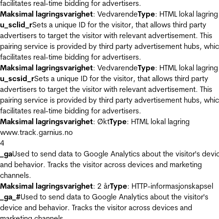
facilitates real-time bidding for advertisers.
Maksimal lagringsvarighet
: Vedvarende
Type
: HTML lokal lagring
u_sclid_r
Sets a unique ID for the visitor, that allows third party
advertisers to target the visitor with relevant advertisement. This
pairing service is provided by third party advertisement hubs, whi
facilitates real-time bidding for advertisers.
Maksimal lagringsvarighet
: Vedvarende
Type
: HTML lokal lagring
u_scsid_r
Sets a unique ID for the visitor, that allows third party
advertisers to target the visitor with relevant advertisement. This
pairing service is provided by third party advertisement hubs, whi
facilitates real-time bidding for advertisers.
Maksimal lagringsvarighet
: Økt
Type
: HTML lokal lagring
www.track.garnius.no
4
_ga
Used to send data to Google Analytics about the visitor's devi
and behavior. Tracks the visitor across devices and marketing
channels.
Maksimal lagringsvarighet
: 2 år
Type
: HTTP-informasjonskapsel
_ga_#
Used to send data to Google Analytics about the visitor's
device and behavior. Tracks the visitor across devices and
marketing channels.