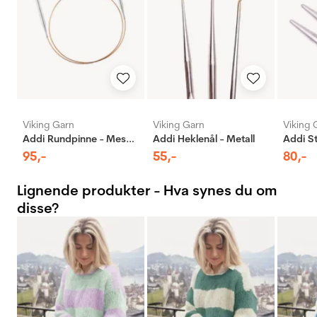
Viking Garn
Viking Garn
Viking 
Addi Rundpinne - Messing
Addi Heklenål - Metall
95
,-
55
,-
80
,-
Lignende produkter - Hva synes du om
disse?