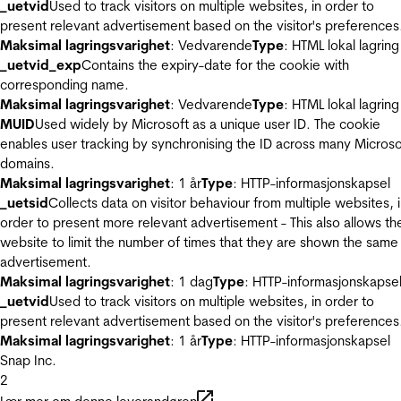
_uetvid
Used to track visitors on multiple websites, in order to
present relevant advertisement based on the visitor's preferences
Maksimal lagringsvarighet
: Vedvarende
Type
: HTML lokal lagring
_uetvid_exp
Contains the expiry-date for the cookie with
corresponding name.
Maksimal lagringsvarighet
: Vedvarende
Type
: HTML lokal lagring
MUID
Used widely by Microsoft as a unique user ID. The cookie
enables user tracking by synchronising the ID across many Microso
domains.
Maksimal lagringsvarighet
: 1 år
Type
: HTTP-informasjonskapsel
_uetsid
Collects data on visitor behaviour from multiple websites, 
order to present more relevant advertisement - This also allows th
website to limit the number of times that they are shown the same
advertisement.
Maksimal lagringsvarighet
: 1 dag
Type
: HTTP-informasjonskapse
_uetvid
Used to track visitors on multiple websites, in order to
present relevant advertisement based on the visitor's preferences
Maksimal lagringsvarighet
: 1 år
Type
: HTTP-informasjonskapsel
Snap Inc.
2