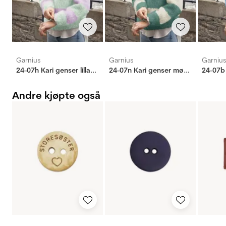
Garnius
Garnius
Garniu
24-07h Kari genser lilla/mint
24-07n Kari genser mørk jadegrønn
24-07b 
Andre kjøpte også