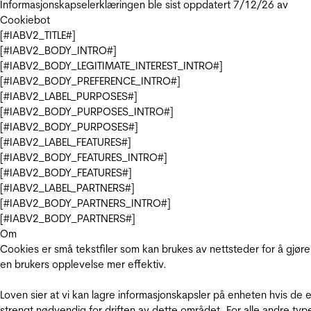
Informasjonskapselerklæringen ble sist oppdatert 7/12/26 av
Cookiebot
[#IABV2_TITLE#]
[#IABV2_BODY_INTRO#]
[#IABV2_BODY_LEGITIMATE_INTEREST_INTRO#]
[#IABV2_BODY_PREFERENCE_INTRO#]
[#IABV2_LABEL_PURPOSES#]
[#IABV2_BODY_PURPOSES_INTRO#]
[#IABV2_BODY_PURPOSES#]
[#IABV2_LABEL_FEATURES#]
[#IABV2_BODY_FEATURES_INTRO#]
[#IABV2_BODY_FEATURES#]
[#IABV2_LABEL_PARTNERS#]
[#IABV2_BODY_PARTNERS_INTRO#]
[#IABV2_BODY_PARTNERS#]
Om
Cookies er små tekstfiler som kan brukes av nettsteder for å gjøre
en brukers opplevelse mer effektiv.
Loven sier at vi kan lagre informasjonskapsler på enheten hvis de e
strengt nødvendig for driften av dette området. For alle andre typ