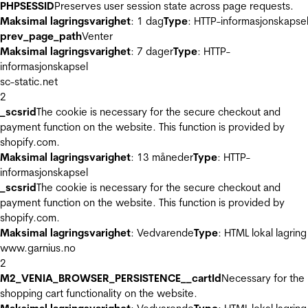
PHPSESSID
Preserves user session state across page requests.
Maksimal lagringsvarighet
: 1 dag
Type
: HTTP-informasjonskapse
prev_page_path
Venter
Maksimal lagringsvarighet
: 7 dager
Type
: HTTP-
informasjonskapsel
sc-static.net
2
_scsrid
The cookie is necessary for the secure checkout and
payment function on the website. This function is provided by
shopify.com.
Maksimal lagringsvarighet
: 13 måneder
Type
: HTTP-
informasjonskapsel
_scsrid
The cookie is necessary for the secure checkout and
payment function on the website. This function is provided by
shopify.com.
Maksimal lagringsvarighet
: Vedvarende
Type
: HTML lokal lagring
www.garnius.no
2
M2_VENIA_BROWSER_PERSISTENCE__cartId
Necessary for the
shopping cart functionality on the website.