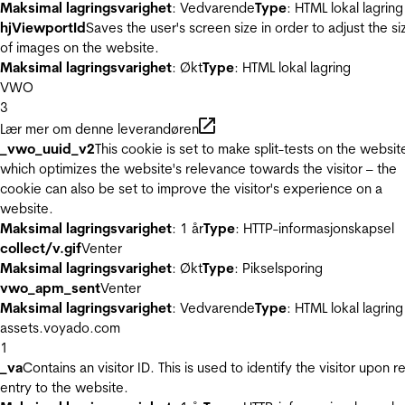
Maksimal lagringsvarighet
: Vedvarende
Type
: HTML lokal lagring
hjViewportId
Saves the user's screen size in order to adjust the si
of images on the website.
Maksimal lagringsvarighet
: Økt
Type
: HTML lokal lagring
VWO
3
Lær mer om denne leverandøren
_vwo_uuid_v2
This cookie is set to make split-tests on the websit
which optimizes the website's relevance towards the visitor – the
cookie can also be set to improve the visitor's experience on a
website.
Maksimal lagringsvarighet
: 1 år
Type
: HTTP-informasjonskapsel
collect/v.gif
Venter
Maksimal lagringsvarighet
: Økt
Type
: Pikselsporing
vwo_apm_sent
Venter
Maksimal lagringsvarighet
: Vedvarende
Type
: HTML lokal lagring
assets.voyado.com
1
_va
Contains an visitor ID. This is used to identify the visitor upon r
entry to the website.