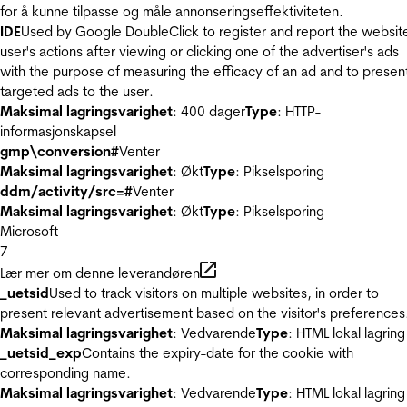
for å kunne tilpasse og måle annonseringseffektiviteten.
IDE
Used by Google DoubleClick to register and report the websit
user's actions after viewing or clicking one of the advertiser's ads
with the purpose of measuring the efficacy of an ad and to presen
targeted ads to the user.
Maksimal lagringsvarighet
: 400 dager
Type
: HTTP-
informasjonskapsel
gmp\conversion#
Venter
Maksimal lagringsvarighet
: Økt
Type
: Pikselsporing
ddm/activity/src=#
Venter
Maksimal lagringsvarighet
: Økt
Type
: Pikselsporing
Microsoft
7
Lær mer om denne leverandøren
_uetsid
Used to track visitors on multiple websites, in order to
present relevant advertisement based on the visitor's preferences
Maksimal lagringsvarighet
: Vedvarende
Type
: HTML lokal lagring
_uetsid_exp
Contains the expiry-date for the cookie with
corresponding name.
Maksimal lagringsvarighet
: Vedvarende
Type
: HTML lokal lagring