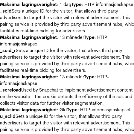
Maksimal lagringsvarighet
: 1 dag
Type
: HTTP-informasjonskapse
_scid
Sets a unique ID for the visitor, that allows third party
advertisers to target the visitor with relevant advertisement. This
pairing service is provided by third party advertisement hubs, whi
facilitates real-time bidding for advertisers.
Maksimal lagringsvarighet
: 13 måneder
Type
: HTTP-
informasjonskapsel
_scid_r
Sets a unique ID for the visitor, that allows third party
advertisers to target the visitor with relevant advertisement. This
pairing service is provided by third party advertisement hubs, whi
facilitates real-time bidding for advertisers.
Maksimal lagringsvarighet
: 13 måneder
Type
: HTTP-
informasjonskapsel
_screload
Used by Snapchat to implement advertisement content
on the website - The cookie detects the efficiency of the ads and
collects visitor data for further visitor segmentation.
Maksimal lagringsvarighet
: Økt
Type
: HTTP-informasjonskapsel
u_sclid
Sets a unique ID for the visitor, that allows third party
advertisers to target the visitor with relevant advertisement. This
pairing service is provided by third party advertisement hubs, whi