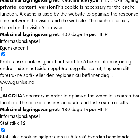
Maksimal lagringsvarighet
: Vedvarende
Type
: HTML lokal lagring
private_content_version
This cookie is necessary for the cache
function. A cache is used by the website to optimize the response
time between the visitor and the website. The cache is usually
stored on the visitor’s browser.
Maksimal lagringsvarighet
: 400 dager
Type
: HTTP-
informasjonskapsel
Egenskaper
1
Preferanse-cookies gjør et nettsted for å huske informasjon og
endrer måten nettsiden oppfører seg eller ser ut, ting som ditt
foretrukne språk eller den regionen du befinner deg i.
www.garnius.no
1
_ALGOLIA
Necessary in order to optimize the website's search-ba
function. The cookie ensures accurate and fast search results.
Maksimal lagringsvarighet
: 180 dager
Type
: HTTP-
informasjonskapsel
Statistikk
12
Statistikk-cookies hjelper eiere til å forstå hvordan besøkende