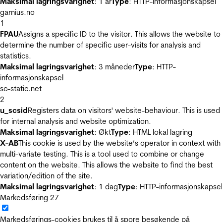
Maksimal lagringsvarighet
: 1 år
Type
: HTTP-informasjonskapsel
garnius.no
1
FPAU
Assigns a specific ID to the visitor. This allows the website to
determine the number of specific user-visits for analysis and
statistics.
Maksimal lagringsvarighet
: 3 måneder
Type
: HTTP-
informasjonskapsel
sc-static.net
2
u_scsid
Registers data on visitors' website-behaviour. This is used
for internal analysis and website optimization.
Maksimal lagringsvarighet
: Økt
Type
: HTML lokal lagring
X-AB
This cookie is used by the website’s operator in context with
multi-variate testing. This is a tool used to combine or change
content on the website. This allows the website to find the best
variation/edition of the site.
Maksimal lagringsvarighet
: 1 dag
Type
: HTTP-informasjonskapse
Markedsføring
27
Markedsførings-cookies brukes til å spore besøkende på