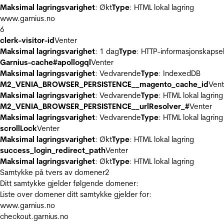
Maksimal lagringsvarighet
: Økt
Type
: HTML lokal lagring
www.garnius.no
6
clerk-visitor-id
Venter
Maksimal lagringsvarighet
: 1 dag
Type
: HTTP-informasjonskapse
Garnius-cache#apollogql
Venter
Maksimal lagringsvarighet
: Vedvarende
Type
: IndexedDB
M2_VENIA_BROWSER_PERSISTENCE__magento_cache_id
Vent
Maksimal lagringsvarighet
: Vedvarende
Type
: HTML lokal lagring
M2_VENIA_BROWSER_PERSISTENCE__urlResolver_#
Venter
Maksimal lagringsvarighet
: Vedvarende
Type
: HTML lokal lagring
scrollLock
Venter
Maksimal lagringsvarighet
: Økt
Type
: HTML lokal lagring
success_login_redirect_path
Venter
Maksimal lagringsvarighet
: Økt
Type
: HTML lokal lagring
Samtykke på tvers av domener
2
Ditt samtykke gjelder følgende domener:
Liste over domener ditt samtykke gjelder for:
www.garnius.no
checkout.garnius.no