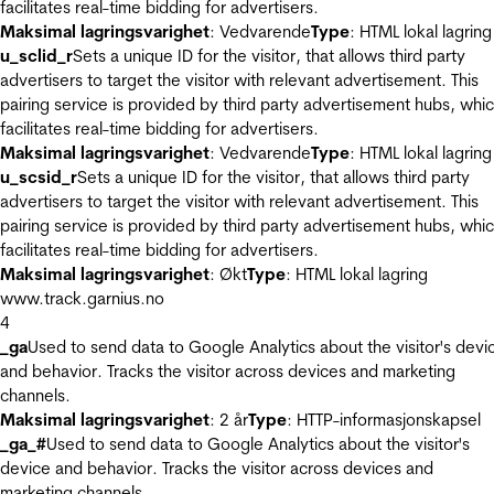
facilitates real-time bidding for advertisers.
Maksimal lagringsvarighet
: Vedvarende
Type
: HTML lokal lagring
u_sclid_r
Sets a unique ID for the visitor, that allows third party
advertisers to target the visitor with relevant advertisement. This
pairing service is provided by third party advertisement hubs, whi
facilitates real-time bidding for advertisers.
Maksimal lagringsvarighet
: Vedvarende
Type
: HTML lokal lagring
u_scsid_r
Sets a unique ID for the visitor, that allows third party
advertisers to target the visitor with relevant advertisement. This
pairing service is provided by third party advertisement hubs, whi
facilitates real-time bidding for advertisers.
Maksimal lagringsvarighet
: Økt
Type
: HTML lokal lagring
www.track.garnius.no
4
_ga
Used to send data to Google Analytics about the visitor's devi
and behavior. Tracks the visitor across devices and marketing
channels.
Maksimal lagringsvarighet
: 2 år
Type
: HTTP-informasjonskapsel
_ga_#
Used to send data to Google Analytics about the visitor's
device and behavior. Tracks the visitor across devices and
marketing channels.