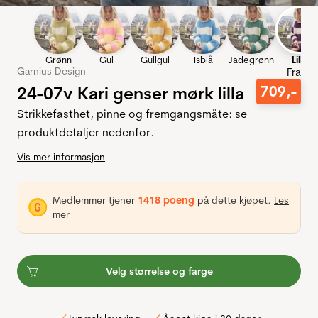
Grønn
Gul
Gullgul
Isblå
Jadegrønn
Lilla
Garnius Design
Fra
24-07v Kari genser mørk lilla
709
,-
Strikkefasthet, pinne og fremgangsmåte: se
produktdetaljer nedenfor.
Vis mer informasjon
Medlemmer tjener
1418 poeng
på dette kjøpet.
Les
mer
Velg størrelse og farge