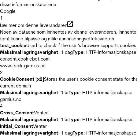
disse informasjonskapslene.
Google
1
Lær mer om denne leverandøren
Noen av dataene som innhentes av denne leverandøren, innhente
for å kunne tilpasse og måle annonseringseffektiviteten.
test_cookie
Used to check if the user's browser supports cookies
Maksimal lagringsvarighet
: 1 dag
Type
: HTTP-informasjonskapse
consent.cookiebot.com
www.track.garnius.no
2
CookieConsent [x2]
Stores the user's cookie consent state for th
current domain
Maksimal lagringsvarighet
: 1 år
Type
: HTTP-informasjonskapsel
garnius.no
4
Cross_Consent
Venter
Maksimal lagringsvarighet
: 1 år
Type
: HTTP-informasjonskapsel
Initial_Consent
Venter
Maksimal lagringsvarighet
: 1 dag
Type
: HTTP-informasjonskapse