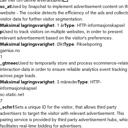
Lær mer om denne leverandøren
sc_at
Used by Snapchat to implement advertisement content on t
website - The cookie detects the efficiency of the ads and collect
visitor data for further visitor segmentation.
Maksimal lagringsvarighet
: 1 år
Type
: HTTP-informasjonskapsel
p
Used to track visitors on multiple websites, in order to present
relevant advertisement based on the visitor's preferences.
Maksimal lagringsvarighet
: Økt
Type
: Pikselsporing
garnius.no
1
_gtmeec
Used to temporarily store and process ecommerce-relat
interaction data in order to ensure reliable analytics event tracking
across page loads.
Maksimal lagringsvarighet
: 3 måneder
Type
: HTTP-
informasjonskapsel
sc-static.net
7
_schn1
Sets a unique ID for the visitor, that allows third party
advertisers to target the visitor with relevant advertisement. This
pairing service is provided by third party advertisement hubs, whi
facilitates real-time bidding for advertisers.