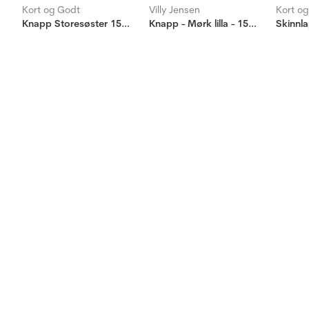
Kort og Godt
Villy Jensen
Kort o
Knapp Storesøster 15mm
Knapp - Mørk lilla - 15mm
Skinnla