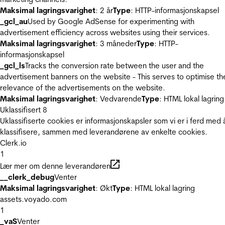
Maksimal lagringsvarighet
: 2 år
Type
: HTTP-informasjonskapsel
_gcl_au
Used by Google AdSense for experimenting with
advertisement efficiency across websites using their services.
Maksimal lagringsvarighet
: 3 måneder
Type
: HTTP-
informasjonskapsel
_gcl_ls
Tracks the conversion rate between the user and the
advertisement banners on the website - This serves to optimise th
relevance of the advertisements on the website.
Maksimal lagringsvarighet
: Vedvarende
Type
: HTML lokal lagring
Uklassifisert
8
Uklassifiserte cookies er informasjonskapsler som vi er i ferd med 
klassifisere, sammen med leverandørene av enkelte cookies.
Clerk.io
1
Lær mer om denne leverandøren
__clerk_debug
Venter
Maksimal lagringsvarighet
: Økt
Type
: HTML lokal lagring
assets.voyado.com
1
_vaS
Venter