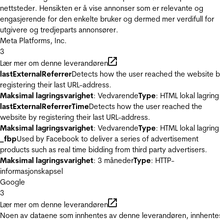
nettsteder. Hensikten er å vise annonser som er relevante og
engasjerende for den enkelte bruker og dermed mer verdifull for
utgivere og tredjeparts annonsører.
Meta Platforms, Inc.
3
Lær mer om denne leverandøren
lastExternalReferrer
Detects how the user reached the website 
registering their last URL-address.
Maksimal lagringsvarighet
: Vedvarende
Type
: HTML lokal lagring
lastExternalReferrerTime
Detects how the user reached the
website by registering their last URL-address.
Maksimal lagringsvarighet
: Vedvarende
Type
: HTML lokal lagring
_fbp
Used by Facebook to deliver a series of advertisement
products such as real time bidding from third party advertisers.
Maksimal lagringsvarighet
: 3 måneder
Type
: HTTP-
informasjonskapsel
Google
3
Lær mer om denne leverandøren
Noen av dataene som innhentes av denne leverandøren, innhente