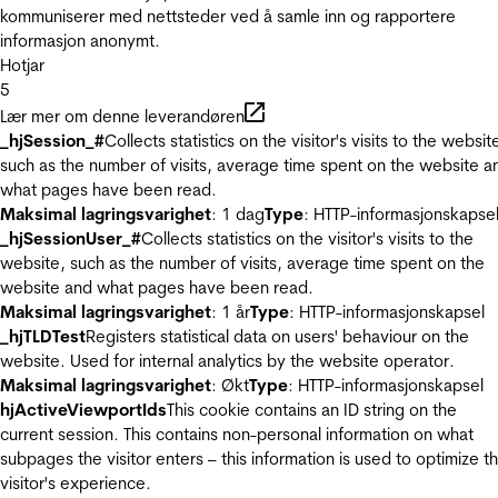
kommuniserer med nettsteder ved å samle inn og rapportere
informasjon anonymt.
Hotjar
5
Lær mer om denne leverandøren
_hjSession_#
Collects statistics on the visitor's visits to the websit
such as the number of visits, average time spent on the website a
what pages have been read.
Maksimal lagringsvarighet
: 1 dag
Type
: HTTP-informasjonskapse
_hjSessionUser_#
Collects statistics on the visitor's visits to the
website, such as the number of visits, average time spent on the
website and what pages have been read.
Maksimal lagringsvarighet
: 1 år
Type
: HTTP-informasjonskapsel
_hjTLDTest
Registers statistical data on users' behaviour on the
website. Used for internal analytics by the website operator.
Maksimal lagringsvarighet
: Økt
Type
: HTTP-informasjonskapsel
hjActiveViewportIds
This cookie contains an ID string on the
current session. This contains non-personal information on what
subpages the visitor enters – this information is used to optimize t
visitor's experience.