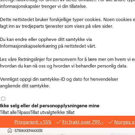
informasjonskapsler trenger vi din tillatelse.
Dette nettstedet bruker forskjellige typer cookies. Noen cookies 
lagt inn av tredjeparts tjenester som vises på våre sider.
Du kan endre eller oppheve ditt samtykke via
Informasjonskapselerkæring på nettstedet vårt.
Les våre Retningslinjer for personvern for å lære mer om hvem vi e
hvordan du kan nå oss og hvordan vi behandler personlig data.
Vennligst oppgi din samtykke-ID og dato for henvendelser
angående ditt samtykke.
Ikke selg eller del personopplysningene mine
Tillat alle
Tilpass
Tillat utvalgte
Ikke tillat
Prisgaranti +15%
Fri frakt over 799,-
Norges s
Hjem
STRIKKEPAKKER
>