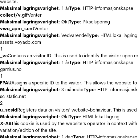
website.
Maksimal lagringsvarighet
: 1 år
Type
: HTTP-informasjonskapsel
collect/v.gif
Venter
Maksimal lagringsvarighet
: Økt
Type
: Pikselsporing
vwo_apm_sent
Venter
Maksimal lagringsvarighet
: Vedvarende
Type
: HTML lokal lagring
assets.voyado.com
1
_va
Contains an visitor ID. This is used to identify the visitor upon 
Maksimal lagringsvarighet
: 1 år
Type
: HTTP-informasjonskapsel
garnius.no
1
FPAU
Assigns a specific ID to the visitor. This allows the website to
Maksimal lagringsvarighet
: 3 måneder
Type
: HTTP-informasjonsk
sc-static.net
2
u_scsid
Registers data on visitors' website-behaviour. This is used 
Maksimal lagringsvarighet
: Økt
Type
: HTML lokal lagring
X-AB
This cookie is used by the website’s operator in context with 
variation/edition of the site.
Maksimal lagringsvarighet
: 1 dag
Type
: HTTP-informasjonskapse