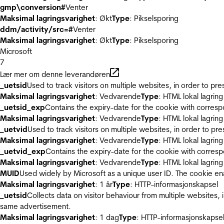
gmp\conversion#
Venter
Maksimal lagringsvarighet
: Økt
Type
: Pikselsporing
ddm/activity/src=#
Venter
Maksimal lagringsvarighet
: Økt
Type
: Pikselsporing
Microsoft
7
Lær mer om denne leverandøren
_uetsid
Used to track visitors on multiple websites, in order to pr
Maksimal lagringsvarighet
: Vedvarende
Type
: HTML lokal lagring
_uetsid_exp
Contains the expiry-date for the cookie with corres
Maksimal lagringsvarighet
: Vedvarende
Type
: HTML lokal lagring
_uetvid
Used to track visitors on multiple websites, in order to pr
Maksimal lagringsvarighet
: Vedvarende
Type
: HTML lokal lagring
_uetvid_exp
Contains the expiry-date for the cookie with corres
Maksimal lagringsvarighet
: Vedvarende
Type
: HTML lokal lagring
MUID
Used widely by Microsoft as a unique user ID. The cookie en
Maksimal lagringsvarighet
: 1 år
Type
: HTTP-informasjonskapsel
_uetsid
Collects data on visitor behaviour from multiple websites, 
same advertisement.
Maksimal lagringsvarighet
: 1 dag
Type
: HTTP-informasjonskapse