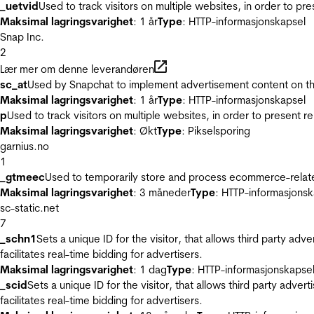
_uetvid
Used to track visitors on multiple websites, in order to pr
Maksimal lagringsvarighet
: 1 år
Type
: HTTP-informasjonskapsel
Snap Inc.
2
Lær mer om denne leverandøren
sc_at
Used by Snapchat to implement advertisement content on the w
Maksimal lagringsvarighet
: 1 år
Type
: HTTP-informasjonskapsel
p
Used to track visitors on multiple websites, in order to present 
Maksimal lagringsvarighet
: Økt
Type
: Pikselsporing
garnius.no
1
_gtmeec
Used to temporarily store and process ecommerce-related 
Maksimal lagringsvarighet
: 3 måneder
Type
: HTTP-informasjonsk
sc-static.net
7
_schn1
Sets a unique ID for the visitor, that allows third party adv
facilitates real-time bidding for advertisers.
Maksimal lagringsvarighet
: 1 dag
Type
: HTTP-informasjonskapse
_scid
Sets a unique ID for the visitor, that allows third party adver
facilitates real-time bidding for advertisers.