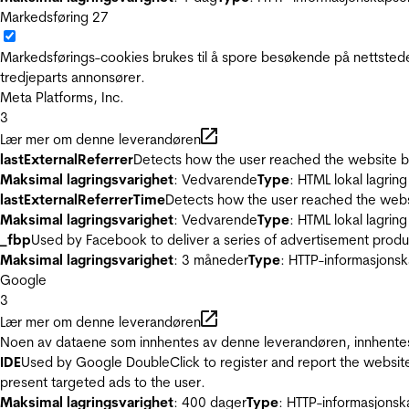
Markedsføring
27
Markedsførings-cookies brukes til å spore besøkende på nettstede
tredjeparts annonsører.
Meta Platforms, Inc.
3
Lær mer om denne leverandøren
lastExternalReferrer
Detects how the user reached the website by 
Maksimal lagringsvarighet
: Vedvarende
Type
: HTML lokal lagring
lastExternalReferrerTime
Detects how the user reached the websi
Maksimal lagringsvarighet
: Vedvarende
Type
: HTML lokal lagring
_fbp
Used by Facebook to deliver a series of advertisement product
Maksimal lagringsvarighet
: 3 måneder
Type
: HTTP-informasjonsk
Google
3
Lær mer om denne leverandøren
Noen av dataene som innhentes av denne leverandøren, innhentes 
IDE
Used by Google DoubleClick to register and report the website u
present targeted ads to the user.
Maksimal lagringsvarighet
: 400 dager
Type
: HTTP-informasjonsk