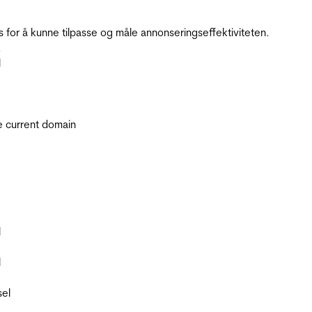
for å kunne tilpasse og måle annonseringseffektiviteten.
.
l
he current domain
l
l
sel