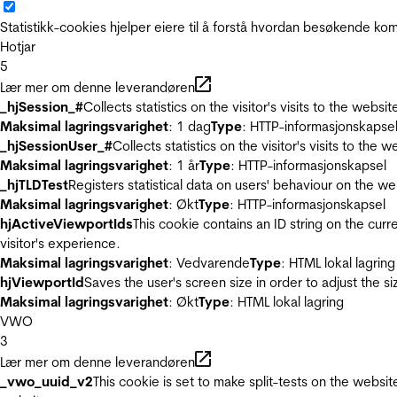
Statistikk-cookies hjelper eiere til å forstå hvordan besøkende 
Hotjar
5
Lær mer om denne leverandøren
_hjSession_#
Collects statistics on the visitor's visits to the we
Maksimal lagringsvarighet
: 1 dag
Type
: HTTP-informasjonskapse
_hjSessionUser_#
Collects statistics on the visitor's visits to t
Maksimal lagringsvarighet
: 1 år
Type
: HTTP-informasjonskapsel
_hjTLDTest
Registers statistical data on users' behaviour on the we
Maksimal lagringsvarighet
: Økt
Type
: HTTP-informasjonskapsel
hjActiveViewportIds
This cookie contains an ID string on the curr
visitor's experience.
Maksimal lagringsvarighet
: Vedvarende
Type
: HTML lokal lagring
hjViewportId
Saves the user's screen size in order to adjust the s
Maksimal lagringsvarighet
: Økt
Type
: HTML lokal lagring
VWO
3
Lær mer om denne leverandøren
_vwo_uuid_v2
This cookie is set to make split-tests on the websi