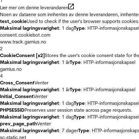
1
Lær mer om denne leverandøren
Noen av dataene som innhentes av denne leverandøren, innhentes 
test_cookie
Used to check if the user's browser supports cookies
Maksimal lagringsvarighet
: 1 dag
Type
: HTTP-informasjonskapse
consent.cookiebot.com
www.track.garnius.no
2
CookieConsent [x2]
Stores the user's cookie consent state for t
Maksimal lagringsvarighet
: 1 år
Type
: HTTP-informasjonskapsel
garnius.no
4
Cross_Consent
Venter
Maksimal lagringsvarighet
: 1 år
Type
: HTTP-informasjonskapsel
Initial_Consent
Venter
Maksimal lagringsvarighet
: 1 dag
Type
: HTTP-informasjonskapse
PHPSESSID
Preserves user session state across page requests.
Maksimal lagringsvarighet
: 1 dag
Type
: HTTP-informasjonskapse
prev_page_path
Venter
Maksimal lagringsvarighet
: 7 dager
Type
: HTTP-informasjonskap
sc-static.net