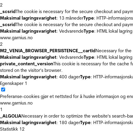
2
_scsrid
The cookie is necessary for the secure checkout and payme
Maksimal lagringsvarighet
: 13 måneder
Type
: HTTP-informasjon
_scsrid
The cookie is necessary for the secure checkout and payme
Maksimal lagringsvarighet
: Vedvarende
Type
: HTML lokal lagring
www.garnius.no
2
M2_VENIA_BROWSER_PERSISTENCE__cartId
Necessary for the 
Maksimal lagringsvarighet
: Vedvarende
Type
: HTML lokal lagring
private_content_version
This cookie is necessary for the cache 
stored on the visitor’s browser.
Maksimal lagringsvarighet
: 400 dager
Type
: HTTP-informasjonsk
Egenskaper
1
Preferanse-cookies gjør et nettsted for å huske informasjon og end
www.garnius.no
1
_ALGOLIA
Necessary in order to optimize the website's search-bar
Maksimal lagringsvarighet
: 180 dager
Type
: HTTP-informasjonsk
Statistikk
12