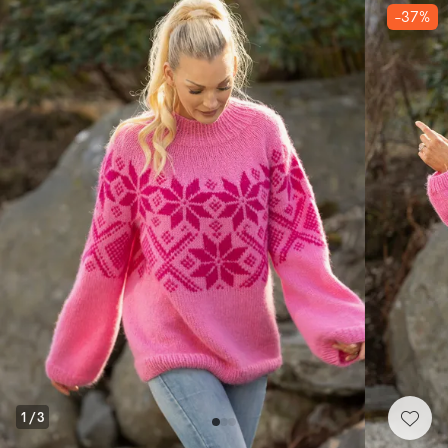
-37%
1
/
3