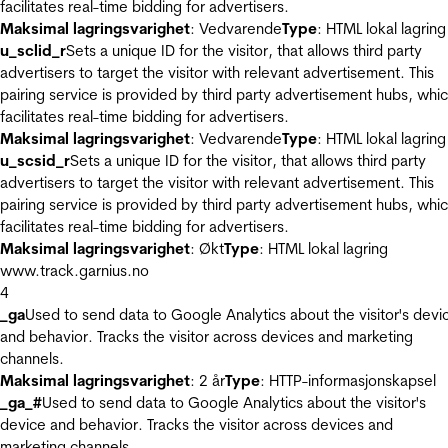
facilitates real-time bidding for advertisers.
Maksimal lagringsvarighet
: Vedvarende
Type
: HTML lokal lagring
u_sclid_r
Sets a unique ID for the visitor, that allows third party
advertisers to target the visitor with relevant advertisement. This
pairing service is provided by third party advertisement hubs, whi
facilitates real-time bidding for advertisers.
Maksimal lagringsvarighet
: Vedvarende
Type
: HTML lokal lagring
u_scsid_r
Sets a unique ID for the visitor, that allows third party
advertisers to target the visitor with relevant advertisement. This
pairing service is provided by third party advertisement hubs, whi
facilitates real-time bidding for advertisers.
Maksimal lagringsvarighet
: Økt
Type
: HTML lokal lagring
www.track.garnius.no
4
_ga
Used to send data to Google Analytics about the visitor's devi
and behavior. Tracks the visitor across devices and marketing
channels.
Maksimal lagringsvarighet
: 2 år
Type
: HTTP-informasjonskapsel
_ga_#
Used to send data to Google Analytics about the visitor's
device and behavior. Tracks the visitor across devices and
marketing channels.