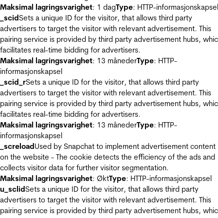
Maksimal lagringsvarighet
: 1 dag
Type
: HTTP-informasjonskapse
_scid
Sets a unique ID for the visitor, that allows third party
advertisers to target the visitor with relevant advertisement. This
pairing service is provided by third party advertisement hubs, whi
facilitates real-time bidding for advertisers.
Maksimal lagringsvarighet
: 13 måneder
Type
: HTTP-
informasjonskapsel
_scid_r
Sets a unique ID for the visitor, that allows third party
advertisers to target the visitor with relevant advertisement. This
pairing service is provided by third party advertisement hubs, whi
facilitates real-time bidding for advertisers.
Maksimal lagringsvarighet
: 13 måneder
Type
: HTTP-
informasjonskapsel
_screload
Used by Snapchat to implement advertisement content
on the website - The cookie detects the efficiency of the ads and
collects visitor data for further visitor segmentation.
Maksimal lagringsvarighet
: Økt
Type
: HTTP-informasjonskapsel
u_sclid
Sets a unique ID for the visitor, that allows third party
advertisers to target the visitor with relevant advertisement. This
pairing service is provided by third party advertisement hubs, whi