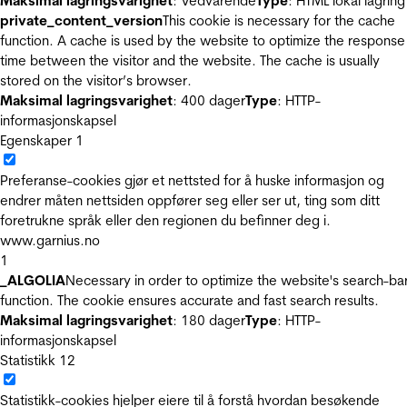
Maksimal lagringsvarighet
: Vedvarende
Type
: HTML lokal lagring
private_content_version
This cookie is necessary for the cache
function. A cache is used by the website to optimize the response
time between the visitor and the website. The cache is usually
stored on the visitor’s browser.
Maksimal lagringsvarighet
: 400 dager
Type
: HTTP-
informasjonskapsel
Egenskaper
1
Preferanse-cookies gjør et nettsted for å huske informasjon og
endrer måten nettsiden oppfører seg eller ser ut, ting som ditt
foretrukne språk eller den regionen du befinner deg i.
www.garnius.no
1
_ALGOLIA
Necessary in order to optimize the website's search-ba
function. The cookie ensures accurate and fast search results.
Maksimal lagringsvarighet
: 180 dager
Type
: HTTP-
informasjonskapsel
Statistikk
12
Statistikk-cookies hjelper eiere til å forstå hvordan besøkende