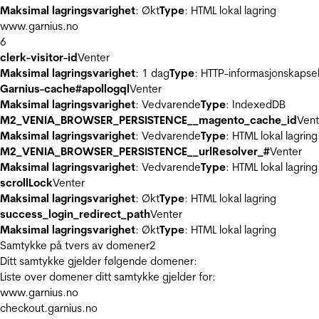
Maksimal lagringsvarighet
: Økt
Type
: HTML lokal lagring
www.garnius.no
6
clerk-visitor-id
Venter
Maksimal lagringsvarighet
: 1 dag
Type
: HTTP-informasjonskapse
Garnius-cache#apollogql
Venter
Maksimal lagringsvarighet
: Vedvarende
Type
: IndexedDB
M2_VENIA_BROWSER_PERSISTENCE__magento_cache_id
Vent
Maksimal lagringsvarighet
: Vedvarende
Type
: HTML lokal lagring
M2_VENIA_BROWSER_PERSISTENCE__urlResolver_#
Venter
Maksimal lagringsvarighet
: Vedvarende
Type
: HTML lokal lagring
scrollLock
Venter
Maksimal lagringsvarighet
: Økt
Type
: HTML lokal lagring
success_login_redirect_path
Venter
Maksimal lagringsvarighet
: Økt
Type
: HTML lokal lagring
Samtykke på tvers av domener
2
Ditt samtykke gjelder følgende domener:
Liste over domener ditt samtykke gjelder for:
www.garnius.no
checkout.garnius.no