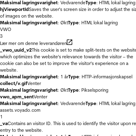
Maksimal lagringsvarighet
: Vedvarende
Type
: HTML lokal lagring
hjViewportId
Saves the user's screen size in order to adjust the si
of images on the website.
Maksimal lagringsvarighet
: Økt
Type
: HTML lokal lagring
VWO
3
Lær mer om denne leverandøren
_vwo_uuid_v2
This cookie is set to make split-tests on the websit
which optimizes the website's relevance towards the visitor – the
cookie can also be set to improve the visitor's experience on a
website.
Maksimal lagringsvarighet
: 1 år
Type
: HTTP-informasjonskapsel
collect/v.gif
Venter
Maksimal lagringsvarighet
: Økt
Type
: Pikselsporing
vwo_apm_sent
Venter
Maksimal lagringsvarighet
: Vedvarende
Type
: HTML lokal lagring
assets.voyado.com
1
_va
Contains an visitor ID. This is used to identify the visitor upon r
entry to the website.