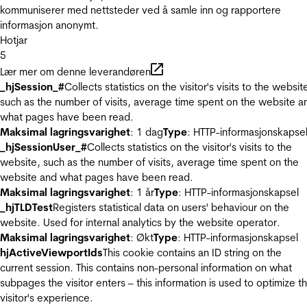
kommuniserer med nettsteder ved å samle inn og rapportere
informasjon anonymt.
Hotjar
5
Lær mer om denne leverandøren
_hjSession_#
Collects statistics on the visitor's visits to the websit
such as the number of visits, average time spent on the website a
what pages have been read.
Maksimal lagringsvarighet
: 1 dag
Type
: HTTP-informasjonskapse
_hjSessionUser_#
Collects statistics on the visitor's visits to the
website, such as the number of visits, average time spent on the
website and what pages have been read.
Maksimal lagringsvarighet
: 1 år
Type
: HTTP-informasjonskapsel
_hjTLDTest
Registers statistical data on users' behaviour on the
website. Used for internal analytics by the website operator.
Maksimal lagringsvarighet
: Økt
Type
: HTTP-informasjonskapsel
hjActiveViewportIds
This cookie contains an ID string on the
current session. This contains non-personal information on what
subpages the visitor enters – this information is used to optimize t
visitor's experience.