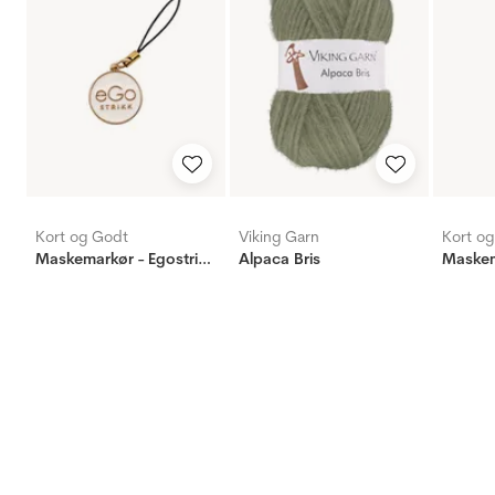
Kort og Godt
Viking Garn
Kort o
Maskemarkør - Egostrikk - hvit/gull
Alpaca Bris