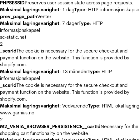
PHPSESSID
Preserves user session state across page requests.
Maksimal lagringsvarighet
: 1 dag
Type
: HTTP-informasjonskapse
prev_page_path
Venter
Maksimal lagringsvarighet
: 7 dager
Type
: HTTP-
informasjonskapsel
sc-static.net
2
_scsrid
The cookie is necessary for the secure checkout and
payment function on the website. This function is provided by
shopify.com.
Maksimal lagringsvarighet
: 13 måneder
Type
: HTTP-
informasjonskapsel
_scsrid
The cookie is necessary for the secure checkout and
payment function on the website. This function is provided by
shopify.com.
Maksimal lagringsvarighet
: Vedvarende
Type
: HTML lokal lagring
www.garnius.no
2
M2_VENIA_BROWSER_PERSISTENCE__cartId
Necessary for the
shopping cart functionality on the website.