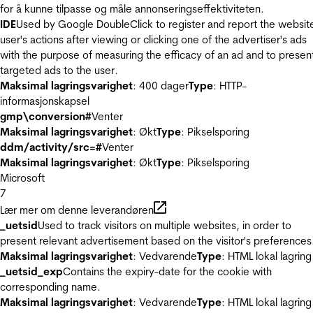
for å kunne tilpasse og måle annonseringseffektiviteten.
IDE
Used by Google DoubleClick to register and report the websit
user's actions after viewing or clicking one of the advertiser's ads
with the purpose of measuring the efficacy of an ad and to presen
targeted ads to the user.
Maksimal lagringsvarighet
: 400 dager
Type
: HTTP-
informasjonskapsel
gmp\conversion#
Venter
Maksimal lagringsvarighet
: Økt
Type
: Pikselsporing
ddm/activity/src=#
Venter
Maksimal lagringsvarighet
: Økt
Type
: Pikselsporing
Microsoft
7
Lær mer om denne leverandøren
_uetsid
Used to track visitors on multiple websites, in order to
present relevant advertisement based on the visitor's preferences
Maksimal lagringsvarighet
: Vedvarende
Type
: HTML lokal lagring
_uetsid_exp
Contains the expiry-date for the cookie with
corresponding name.
Maksimal lagringsvarighet
: Vedvarende
Type
: HTML lokal lagring