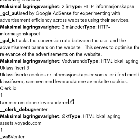
Maksimal lagringsvarighet
: 2 år
Type
: HTTP-informasjonskapsel
_gcl_au
Used by Google AdSense for experimenting with
advertisement efficiency across websites using their services.
Maksimal lagringsvarighet
: 3 måneder
Type
: HTTP-
informasjonskapsel
_gcl_ls
Tracks the conversion rate between the user and the
advertisement banners on the website - This serves to optimise th
relevance of the advertisements on the website.
Maksimal lagringsvarighet
: Vedvarende
Type
: HTML lokal lagring
Uklassifisert
8
Uklassifiserte cookies er informasjonskapsler som vi er i ferd med 
klassifisere, sammen med leverandørene av enkelte cookies.
Clerk.io
1
Lær mer om denne leverandøren
__clerk_debug
Venter
Maksimal lagringsvarighet
: Økt
Type
: HTML lokal lagring
assets.voyado.com
1
_vaS
Venter