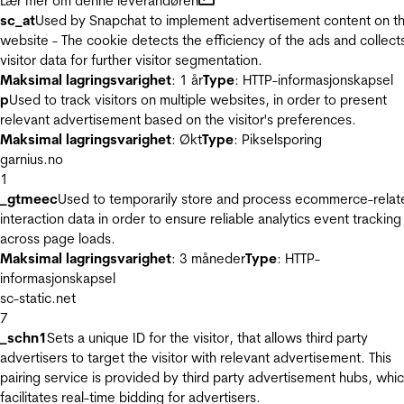
Lær mer om denne leverandøren
sc_at
Used by Snapchat to implement advertisement content on t
website - The cookie detects the efficiency of the ads and collect
visitor data for further visitor segmentation.
Maksimal lagringsvarighet
: 1 år
Type
: HTTP-informasjonskapsel
p
Used to track visitors on multiple websites, in order to present
relevant advertisement based on the visitor's preferences.
Maksimal lagringsvarighet
: Økt
Type
: Pikselsporing
garnius.no
1
_gtmeec
Used to temporarily store and process ecommerce-relat
interaction data in order to ensure reliable analytics event tracking
across page loads.
Maksimal lagringsvarighet
: 3 måneder
Type
: HTTP-
informasjonskapsel
sc-static.net
7
_schn1
Sets a unique ID for the visitor, that allows third party
advertisers to target the visitor with relevant advertisement. This
pairing service is provided by third party advertisement hubs, whi
facilitates real-time bidding for advertisers.