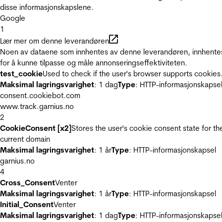
disse informasjonskapslene.
Google
1
Lær mer om denne leverandøren
Noen av dataene som innhentes av denne leverandøren, innhente
for å kunne tilpasse og måle annonseringseffektiviteten.
test_cookie
Used to check if the user's browser supports cookies
Maksimal lagringsvarighet
: 1 dag
Type
: HTTP-informasjonskapse
consent.cookiebot.com
www.track.garnius.no
2
CookieConsent [x2]
Stores the user's cookie consent state for th
current domain
Maksimal lagringsvarighet
: 1 år
Type
: HTTP-informasjonskapsel
garnius.no
4
Cross_Consent
Venter
Maksimal lagringsvarighet
: 1 år
Type
: HTTP-informasjonskapsel
Initial_Consent
Venter
Maksimal lagringsvarighet
: 1 dag
Type
: HTTP-informasjonskapse