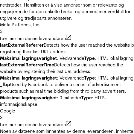
nettsteder. Hensikten er å vise annonser som er relevante og
engasjerende for den enkelte bruker og dermed mer verdifull for
utgivere og tredjeparts annonsører.
Meta Platforms, Inc.
3
Lær mer om denne leverandøren
lastExternalReferrer
Detects how the user reached the website 
registering their last URL-address.
Maksimal lagringsvarighet
: Vedvarende
Type
: HTML lokal lagring
lastExternalReferrerTime
Detects how the user reached the
website by registering their last URL-address.
Maksimal lagringsvarighet
: Vedvarende
Type
: HTML lokal lagring
_fbp
Used by Facebook to deliver a series of advertisement
products such as real time bidding from third party advertisers.
Maksimal lagringsvarighet
: 3 måneder
Type
: HTTP-
informasjonskapsel
Google
3
Lær mer om denne leverandøren
Noen av dataene som innhentes av denne leverandøren, innhente