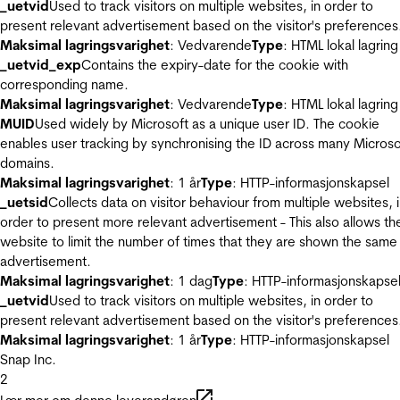
_uetvid
Used to track visitors on multiple websites, in order to
present relevant advertisement based on the visitor's preferences
Maksimal lagringsvarighet
: Vedvarende
Type
: HTML lokal lagring
_uetvid_exp
Contains the expiry-date for the cookie with
corresponding name.
Maksimal lagringsvarighet
: Vedvarende
Type
: HTML lokal lagring
MUID
Used widely by Microsoft as a unique user ID. The cookie
enables user tracking by synchronising the ID across many Microso
domains.
Maksimal lagringsvarighet
: 1 år
Type
: HTTP-informasjonskapsel
_uetsid
Collects data on visitor behaviour from multiple websites, 
order to present more relevant advertisement - This also allows th
website to limit the number of times that they are shown the same
advertisement.
Maksimal lagringsvarighet
: 1 dag
Type
: HTTP-informasjonskapse
_uetvid
Used to track visitors on multiple websites, in order to
present relevant advertisement based on the visitor's preferences
Maksimal lagringsvarighet
: 1 år
Type
: HTTP-informasjonskapsel
Snap Inc.
2