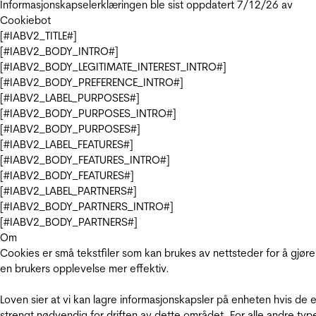
Informasjonskapselerklæringen ble sist oppdatert 7/12/26 av
Cookiebot
[#IABV2_TITLE#]
[#IABV2_BODY_INTRO#]
[#IABV2_BODY_LEGITIMATE_INTEREST_INTRO#]
[#IABV2_BODY_PREFERENCE_INTRO#]
[#IABV2_LABEL_PURPOSES#]
[#IABV2_BODY_PURPOSES_INTRO#]
[#IABV2_BODY_PURPOSES#]
[#IABV2_LABEL_FEATURES#]
[#IABV2_BODY_FEATURES_INTRO#]
[#IABV2_BODY_FEATURES#]
[#IABV2_LABEL_PARTNERS#]
[#IABV2_BODY_PARTNERS_INTRO#]
[#IABV2_BODY_PARTNERS#]
Om
Cookies er små tekstfiler som kan brukes av nettsteder for å gjøre
en brukers opplevelse mer effektiv.
Loven sier at vi kan lagre informasjonskapsler på enheten hvis de e
strengt nødvendig for driften av dette området. For alle andre typ