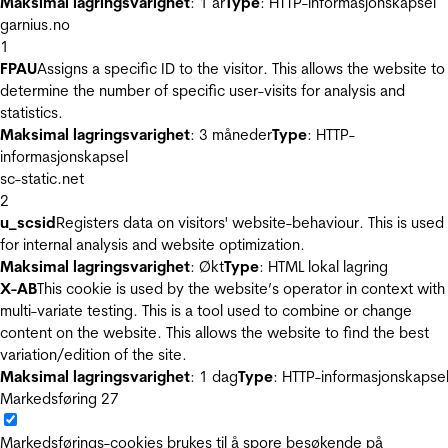
Maksimal lagringsvarighet
: 1 år
Type
: HTTP-informasjonskapsel
garnius.no
1
FPAU
Assigns a specific ID to the visitor. This allows the website to
determine the number of specific user-visits for analysis and
statistics.
Maksimal lagringsvarighet
: 3 måneder
Type
: HTTP-
informasjonskapsel
sc-static.net
2
u_scsid
Registers data on visitors' website-behaviour. This is used
for internal analysis and website optimization.
Maksimal lagringsvarighet
: Økt
Type
: HTML lokal lagring
X-AB
This cookie is used by the website’s operator in context with
multi-variate testing. This is a tool used to combine or change
content on the website. This allows the website to find the best
variation/edition of the site.
Maksimal lagringsvarighet
: 1 dag
Type
: HTTP-informasjonskapse
Markedsføring
27
Markedsførings-cookies brukes til å spore besøkende på