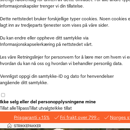
informasjonskapsler trenger vi din tillatelse.
Dette nettstedet bruker forskjellige typer cookies. Noen cookies 
lagt inn av tredjeparts tjenester som vises på våre sider.
Du kan endre eller oppheve ditt samtykke via
Informasjonskapselerkæring på nettstedet vårt.
Les våre Retningslinjer for personvern for å lære mer om hvem vi e
hvordan du kan nå oss og hvordan vi behandler personlig data.
Vennligst oppgi din samtykke-ID og dato for henvendelser
angående ditt samtykke.
Ikke selg eller del personopplysningene mine
Tillat alle
Tilpass
Tillat utvalgte
Ikke tillat
Prisgaranti +15%
Fri frakt over 799,-
Norges s
Hjem
STRIKKEPAKKER
>