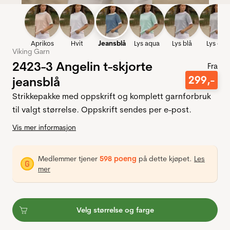
Aprikos
Hvit
Jeansblå
Lys aqua
Lys blå
Lys grå
Viking Garn
2423-3 Angelin t-skjorte
Fra
299
,-
jeansblå
Strikkepakke med oppskrift og komplett garnforbruk
til valgt størrelse. Oppskrift sendes per e-post.
Vis mer informasjon
Medlemmer tjener
598 poeng
på dette kjøpet.
Les
mer
Velg størrelse og farge