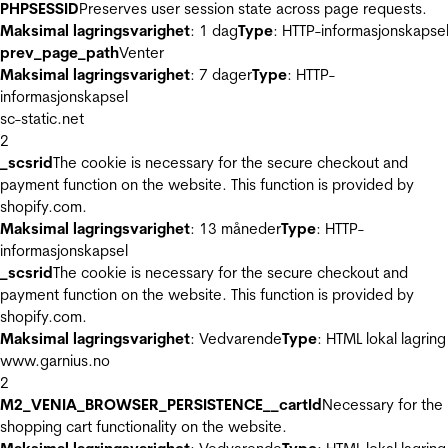
PHPSESSID
Preserves user session state across page requests.
Maksimal lagringsvarighet
: 1 dag
Type
: HTTP-informasjonskapse
prev_page_path
Venter
Maksimal lagringsvarighet
: 7 dager
Type
: HTTP-
informasjonskapsel
sc-static.net
2
_scsrid
The cookie is necessary for the secure checkout and
payment function on the website. This function is provided by
shopify.com.
Maksimal lagringsvarighet
: 13 måneder
Type
: HTTP-
informasjonskapsel
_scsrid
The cookie is necessary for the secure checkout and
payment function on the website. This function is provided by
shopify.com.
Maksimal lagringsvarighet
: Vedvarende
Type
: HTML lokal lagring
www.garnius.no
2
M2_VENIA_BROWSER_PERSISTENCE__cartId
Necessary for the
shopping cart functionality on the website.