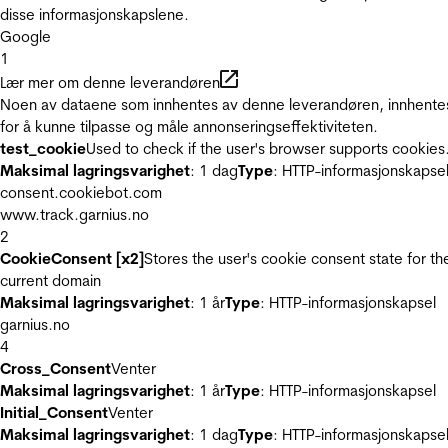
disse informasjonskapslene.
Google
1
Lær mer om denne leverandøren
Noen av dataene som innhentes av denne leverandøren, innhente
for å kunne tilpasse og måle annonseringseffektiviteten.
test_cookie
Used to check if the user's browser supports cookies
Maksimal lagringsvarighet
: 1 dag
Type
: HTTP-informasjonskapse
consent.cookiebot.com
www.track.garnius.no
2
CookieConsent [x2]
Stores the user's cookie consent state for th
current domain
Maksimal lagringsvarighet
: 1 år
Type
: HTTP-informasjonskapsel
garnius.no
4
Cross_Consent
Venter
Maksimal lagringsvarighet
: 1 år
Type
: HTTP-informasjonskapsel
Initial_Consent
Venter
Maksimal lagringsvarighet
: 1 dag
Type
: HTTP-informasjonskapse