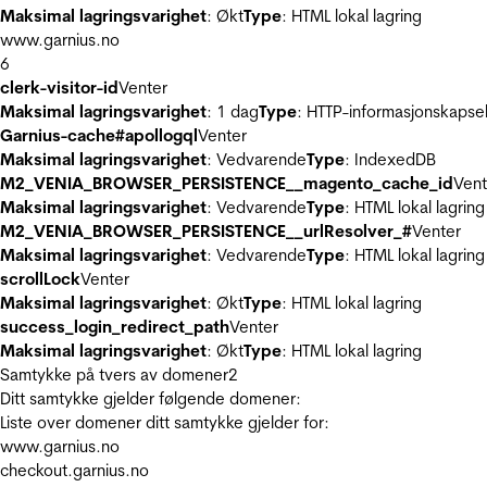
Maksimal lagringsvarighet
: Økt
Type
: HTML lokal lagring
www.garnius.no
6
clerk-visitor-id
Venter
Maksimal lagringsvarighet
: 1 dag
Type
: HTTP-informasjonskapse
Garnius-cache#apollogql
Venter
Maksimal lagringsvarighet
: Vedvarende
Type
: IndexedDB
M2_VENIA_BROWSER_PERSISTENCE__magento_cache_id
Vent
Maksimal lagringsvarighet
: Vedvarende
Type
: HTML lokal lagring
M2_VENIA_BROWSER_PERSISTENCE__urlResolver_#
Venter
Maksimal lagringsvarighet
: Vedvarende
Type
: HTML lokal lagring
scrollLock
Venter
Maksimal lagringsvarighet
: Økt
Type
: HTML lokal lagring
success_login_redirect_path
Venter
Maksimal lagringsvarighet
: Økt
Type
: HTML lokal lagring
Samtykke på tvers av domener
2
Ditt samtykke gjelder følgende domener:
Liste over domener ditt samtykke gjelder for:
www.garnius.no
checkout.garnius.no