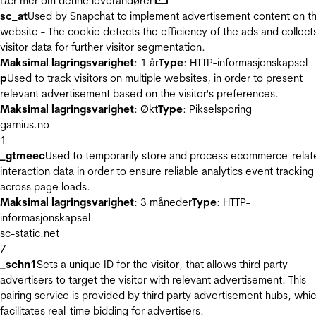
Lær mer om denne leverandøren
sc_at
Used by Snapchat to implement advertisement content on t
website - The cookie detects the efficiency of the ads and collect
visitor data for further visitor segmentation.
Maksimal lagringsvarighet
: 1 år
Type
: HTTP-informasjonskapsel
p
Used to track visitors on multiple websites, in order to present
relevant advertisement based on the visitor's preferences.
Maksimal lagringsvarighet
: Økt
Type
: Pikselsporing
garnius.no
1
_gtmeec
Used to temporarily store and process ecommerce-relat
interaction data in order to ensure reliable analytics event tracking
across page loads.
Maksimal lagringsvarighet
: 3 måneder
Type
: HTTP-
informasjonskapsel
sc-static.net
7
_schn1
Sets a unique ID for the visitor, that allows third party
advertisers to target the visitor with relevant advertisement. This
pairing service is provided by third party advertisement hubs, whi
facilitates real-time bidding for advertisers.