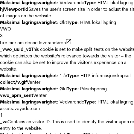
Maksimal lagringsvarighet
: Vedvarende
Type
: HTML lokal lagring
hjViewportId
Saves the user's screen size in order to adjust the si
of images on the website.
Maksimal lagringsvarighet
: Økt
Type
: HTML lokal lagring
VWO
3
Lær mer om denne leverandøren
_vwo_uuid_v2
This cookie is set to make split-tests on the websit
which optimizes the website's relevance towards the visitor – the
cookie can also be set to improve the visitor's experience on a
website.
Maksimal lagringsvarighet
: 1 år
Type
: HTTP-informasjonskapsel
collect/v.gif
Venter
Maksimal lagringsvarighet
: Økt
Type
: Pikselsporing
vwo_apm_sent
Venter
Maksimal lagringsvarighet
: Vedvarende
Type
: HTML lokal lagring
assets.voyado.com
1
_va
Contains an visitor ID. This is used to identify the visitor upon r
entry to the website.