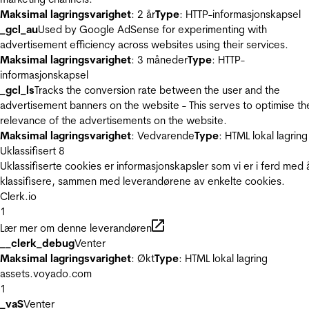
Maksimal lagringsvarighet
: 2 år
Type
: HTTP-informasjonskapsel
_gcl_au
Used by Google AdSense for experimenting with
advertisement efficiency across websites using their services.
Maksimal lagringsvarighet
: 3 måneder
Type
: HTTP-
informasjonskapsel
_gcl_ls
Tracks the conversion rate between the user and the
advertisement banners on the website - This serves to optimise th
relevance of the advertisements on the website.
Maksimal lagringsvarighet
: Vedvarende
Type
: HTML lokal lagring
Uklassifisert
8
Uklassifiserte cookies er informasjonskapsler som vi er i ferd med 
klassifisere, sammen med leverandørene av enkelte cookies.
Clerk.io
1
Lær mer om denne leverandøren
__clerk_debug
Venter
Maksimal lagringsvarighet
: Økt
Type
: HTML lokal lagring
assets.voyado.com
1
_vaS
Venter