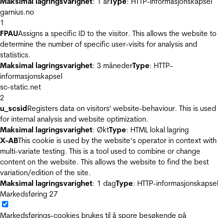
Maksimal lagringsvarighet
: 1 år
Type
: HTTP-informasjonskapsel
garnius.no
1
FPAU
Assigns a specific ID to the visitor. This allows the website to
determine the number of specific user-visits for analysis and
statistics.
Maksimal lagringsvarighet
: 3 måneder
Type
: HTTP-
informasjonskapsel
sc-static.net
2
u_scsid
Registers data on visitors' website-behaviour. This is used
for internal analysis and website optimization.
Maksimal lagringsvarighet
: Økt
Type
: HTML lokal lagring
X-AB
This cookie is used by the website’s operator in context with
multi-variate testing. This is a tool used to combine or change
content on the website. This allows the website to find the best
variation/edition of the site.
Maksimal lagringsvarighet
: 1 dag
Type
: HTTP-informasjonskapse
Markedsføring
27
Markedsførings-cookies brukes til å spore besøkende på