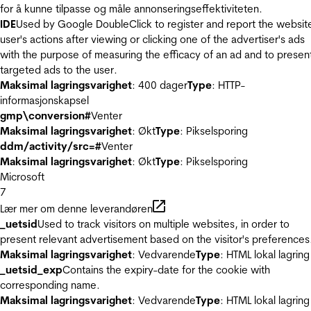
for å kunne tilpasse og måle annonseringseffektiviteten.
IDE
Used by Google DoubleClick to register and report the websit
user's actions after viewing or clicking one of the advertiser's ads
with the purpose of measuring the efficacy of an ad and to presen
targeted ads to the user.
Maksimal lagringsvarighet
: 400 dager
Type
: HTTP-
informasjonskapsel
gmp\conversion#
Venter
Maksimal lagringsvarighet
: Økt
Type
: Pikselsporing
ddm/activity/src=#
Venter
Maksimal lagringsvarighet
: Økt
Type
: Pikselsporing
Microsoft
7
Lær mer om denne leverandøren
_uetsid
Used to track visitors on multiple websites, in order to
present relevant advertisement based on the visitor's preferences
Maksimal lagringsvarighet
: Vedvarende
Type
: HTML lokal lagring
_uetsid_exp
Contains the expiry-date for the cookie with
corresponding name.
Maksimal lagringsvarighet
: Vedvarende
Type
: HTML lokal lagring