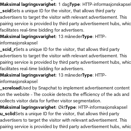
Maksimal lagringsvarighet
: 1 dag
Type
: HTTP-informasjonskapse
_scid
Sets a unique ID for the visitor, that allows third party
advertisers to target the visitor with relevant advertisement. This
pairing service is provided by third party advertisement hubs, whi
facilitates real-time bidding for advertisers.
Maksimal lagringsvarighet
: 13 måneder
Type
: HTTP-
informasjonskapsel
_scid_r
Sets a unique ID for the visitor, that allows third party
advertisers to target the visitor with relevant advertisement. This
pairing service is provided by third party advertisement hubs, whi
facilitates real-time bidding for advertisers.
Maksimal lagringsvarighet
: 13 måneder
Type
: HTTP-
informasjonskapsel
_screload
Used by Snapchat to implement advertisement content
on the website - The cookie detects the efficiency of the ads and
collects visitor data for further visitor segmentation.
Maksimal lagringsvarighet
: Økt
Type
: HTTP-informasjonskapsel
u_sclid
Sets a unique ID for the visitor, that allows third party
advertisers to target the visitor with relevant advertisement. This
pairing service is provided by third party advertisement hubs, whi