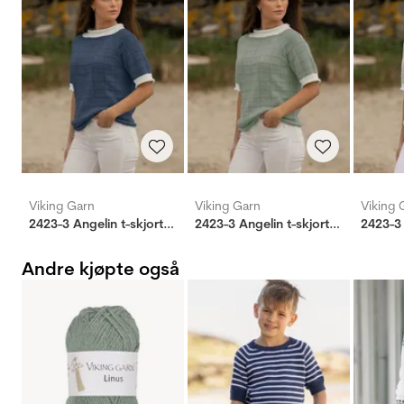
Viking Garn
Viking Garn
Viking 
2423-3 Angelin t-skjorte marine
2423-3 Angelin t-skjorte mintgrønn
Andre kjøpte også