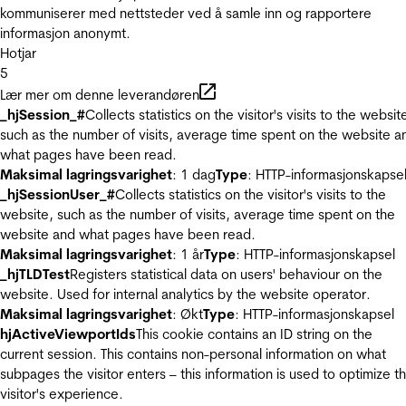
kommuniserer med nettsteder ved å samle inn og rapportere
informasjon anonymt.
Hotjar
5
Lær mer om denne leverandøren
_hjSession_#
Collects statistics on the visitor's visits to the websit
such as the number of visits, average time spent on the website a
what pages have been read.
Maksimal lagringsvarighet
: 1 dag
Type
: HTTP-informasjonskapse
_hjSessionUser_#
Collects statistics on the visitor's visits to the
website, such as the number of visits, average time spent on the
website and what pages have been read.
Maksimal lagringsvarighet
: 1 år
Type
: HTTP-informasjonskapsel
_hjTLDTest
Registers statistical data on users' behaviour on the
website. Used for internal analytics by the website operator.
Maksimal lagringsvarighet
: Økt
Type
: HTTP-informasjonskapsel
hjActiveViewportIds
This cookie contains an ID string on the
current session. This contains non-personal information on what
subpages the visitor enters – this information is used to optimize t
visitor's experience.