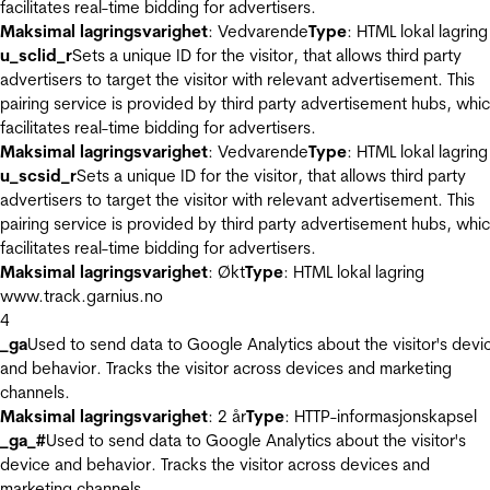
facilitates real-time bidding for advertisers.
Maksimal lagringsvarighet
: Vedvarende
Type
: HTML lokal lagring
u_sclid_r
Sets a unique ID for the visitor, that allows third party
advertisers to target the visitor with relevant advertisement. This
pairing service is provided by third party advertisement hubs, whi
facilitates real-time bidding for advertisers.
Maksimal lagringsvarighet
: Vedvarende
Type
: HTML lokal lagring
u_scsid_r
Sets a unique ID for the visitor, that allows third party
advertisers to target the visitor with relevant advertisement. This
pairing service is provided by third party advertisement hubs, whi
facilitates real-time bidding for advertisers.
Maksimal lagringsvarighet
: Økt
Type
: HTML lokal lagring
www.track.garnius.no
4
_ga
Used to send data to Google Analytics about the visitor's devi
and behavior. Tracks the visitor across devices and marketing
channels.
Maksimal lagringsvarighet
: 2 år
Type
: HTTP-informasjonskapsel
_ga_#
Used to send data to Google Analytics about the visitor's
device and behavior. Tracks the visitor across devices and
marketing channels.