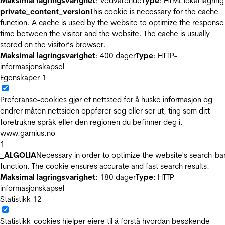
Maksimal lagringsvarighet
: Vedvarende
Type
: HTML lokal lagring
private_content_version
This cookie is necessary for the cache
function. A cache is used by the website to optimize the response
time between the visitor and the website. The cache is usually
stored on the visitor’s browser.
Maksimal lagringsvarighet
: 400 dager
Type
: HTTP-
informasjonskapsel
Egenskaper
1
Preferanse-cookies gjør et nettsted for å huske informasjon og
endrer måten nettsiden oppfører seg eller ser ut, ting som ditt
foretrukne språk eller den regionen du befinner deg i.
www.garnius.no
1
_ALGOLIA
Necessary in order to optimize the website's search-ba
function. The cookie ensures accurate and fast search results.
Maksimal lagringsvarighet
: 180 dager
Type
: HTTP-
informasjonskapsel
Statistikk
12
Statistikk-cookies hjelper eiere til å forstå hvordan besøkende