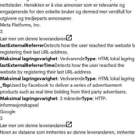
nettsteder. Hensikten er å vise annonser som er relevante og
engasjerende for den enkelte bruker og dermed mer verdifull for
utgivere og tredjeparts annonsører.
Meta Platforms, Inc.
3
Lær mer om denne leverandøren
lastExternalReferrer
Detects how the user reached the website 
registering their last URL-address.
Maksimal lagringsvarighet
: Vedvarende
Type
: HTML lokal lagring
lastExternalReferrerTime
Detects how the user reached the
website by registering their last URL-address.
Maksimal lagringsvarighet
: Vedvarende
Type
: HTML lokal lagring
_fbp
Used by Facebook to deliver a series of advertisement
products such as real time bidding from third party advertisers.
Maksimal lagringsvarighet
: 3 måneder
Type
: HTTP-
informasjonskapsel
Google
3
Lær mer om denne leverandøren
Noen av dataene som innhentes av denne leverandøren, innhente