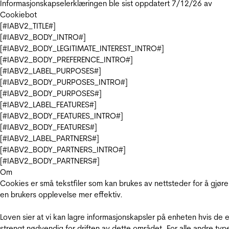
Informasjonskapselerklæringen ble sist oppdatert 7/12/26 av
Cookiebot
[#IABV2_TITLE#]
[#IABV2_BODY_INTRO#]
[#IABV2_BODY_LEGITIMATE_INTEREST_INTRO#]
[#IABV2_BODY_PREFERENCE_INTRO#]
[#IABV2_LABEL_PURPOSES#]
[#IABV2_BODY_PURPOSES_INTRO#]
[#IABV2_BODY_PURPOSES#]
[#IABV2_LABEL_FEATURES#]
[#IABV2_BODY_FEATURES_INTRO#]
[#IABV2_BODY_FEATURES#]
[#IABV2_LABEL_PARTNERS#]
[#IABV2_BODY_PARTNERS_INTRO#]
[#IABV2_BODY_PARTNERS#]
Om
Cookies er små tekstfiler som kan brukes av nettsteder for å gjøre
en brukers opplevelse mer effektiv.
Loven sier at vi kan lagre informasjonskapsler på enheten hvis de e
strengt nødvendig for driften av dette området. For alle andre typ