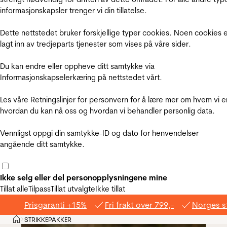
informasjonskapsler trenger vi din tillatelse.
Dette nettstedet bruker forskjellige typer cookies. Noen cookies 
lagt inn av tredjeparts tjenester som vises på våre sider.
Du kan endre eller oppheve ditt samtykke via
Informasjonskapselerkæring på nettstedet vårt.
Les våre Retningslinjer for personvern for å lære mer om hvem vi e
hvordan du kan nå oss og hvordan vi behandler personlig data.
Vennligst oppgi din samtykke-ID og dato for henvendelser
angående ditt samtykke.
Ikke selg eller del personopplysningene mine
Tillat alle
Tilpass
Tillat utvalgte
Ikke tillat
Prisgaranti +15%
Fri frakt over 799,-
Norges s
Hjem
STRIKKEPAKKER
>