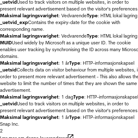
_uetvid
Used to track visitors on multiple websites, in order to
present relevant advertisement based on the visitor's preferences
Maksimal lagringsvarighet
: Vedvarende
Type
: HTML lokal lagring
_uetvid_exp
Contains the expiry-date for the cookie with
corresponding name.
Maksimal lagringsvarighet
: Vedvarende
Type
: HTML lokal lagring
MUID
Used widely by Microsoft as a unique user ID. The cookie
enables user tracking by synchronising the ID across many Microso
domains.
Maksimal lagringsvarighet
: 1 år
Type
: HTTP-informasjonskapsel
_uetsid
Collects data on visitor behaviour from multiple websites, 
order to present more relevant advertisement - This also allows th
website to limit the number of times that they are shown the same
advertisement.
Maksimal lagringsvarighet
: 1 dag
Type
: HTTP-informasjonskapse
_uetvid
Used to track visitors on multiple websites, in order to
present relevant advertisement based on the visitor's preferences
Maksimal lagringsvarighet
: 1 år
Type
: HTTP-informasjonskapsel
Snap Inc.
2