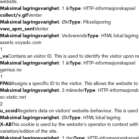
website.
Maksimal lagringsvarighet
: 1 år
Type
: HTTP-informasjonskapsel
collect/v.gif
Venter
Maksimal lagringsvarighet
: Økt
Type
: Pikselsporing
vwo_apm_sent
Venter
Maksimal lagringsvarighet
: Vedvarende
Type
: HTML lokal lagring
assets.voyado.com
1
_va
Contains an visitor ID. This is used to identify the visitor upon 
Maksimal lagringsvarighet
: 1 år
Type
: HTTP-informasjonskapsel
garnius.no
1
FPAU
Assigns a specific ID to the visitor. This allows the website to
Maksimal lagringsvarighet
: 3 måneder
Type
: HTTP-informasjonsk
sc-static.net
2
u_scsid
Registers data on visitors' website-behaviour. This is used 
Maksimal lagringsvarighet
: Økt
Type
: HTML lokal lagring
X-AB
This cookie is used by the website’s operator in context with 
variation/edition of the site.
Maksimal lagringsvarighet
: 1 dag
Type
: HTTP-informasjonskapse