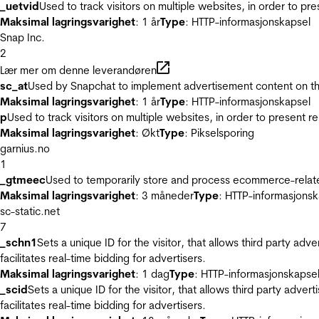
_uetvid
Used to track visitors on multiple websites, in order to pr
Maksimal lagringsvarighet
: 1 år
Type
: HTTP-informasjonskapsel
Snap Inc.
2
Lær mer om denne leverandøren
sc_at
Used by Snapchat to implement advertisement content on the w
Maksimal lagringsvarighet
: 1 år
Type
: HTTP-informasjonskapsel
p
Used to track visitors on multiple websites, in order to present 
Maksimal lagringsvarighet
: Økt
Type
: Pikselsporing
garnius.no
1
_gtmeec
Used to temporarily store and process ecommerce-related 
Maksimal lagringsvarighet
: 3 måneder
Type
: HTTP-informasjonsk
sc-static.net
7
_schn1
Sets a unique ID for the visitor, that allows third party adv
facilitates real-time bidding for advertisers.
Maksimal lagringsvarighet
: 1 dag
Type
: HTTP-informasjonskapse
_scid
Sets a unique ID for the visitor, that allows third party adver
facilitates real-time bidding for advertisers.