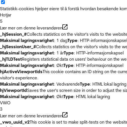
Statistikk-cookies hjelper eiere til å forstå hvordan besøkende 
Hotjar
5
Lær mer om denne leverandøren
_hjSession_#
Collects statistics on the visitor's visits to the we
Maksimal lagringsvarighet
: 1 dag
Type
: HTTP-informasjonskapse
_hjSessionUser_#
Collects statistics on the visitor's visits to t
Maksimal lagringsvarighet
: 1 år
Type
: HTTP-informasjonskapsel
_hjTLDTest
Registers statistical data on users' behaviour on the we
Maksimal lagringsvarighet
: Økt
Type
: HTTP-informasjonskapsel
hjActiveViewportIds
This cookie contains an ID string on the curr
visitor's experience.
Maksimal lagringsvarighet
: Vedvarende
Type
: HTML lokal lagring
hjViewportId
Saves the user's screen size in order to adjust the s
Maksimal lagringsvarighet
: Økt
Type
: HTML lokal lagring
VWO
3
Lær mer om denne leverandøren
_vwo_uuid_v2
This cookie is set to make split-tests on the websi