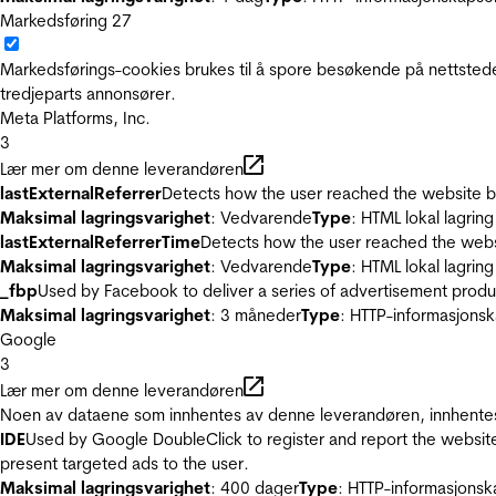
Markedsføring
27
Markedsførings-cookies brukes til å spore besøkende på nettstede
tredjeparts annonsører.
Meta Platforms, Inc.
3
Lær mer om denne leverandøren
lastExternalReferrer
Detects how the user reached the website by 
Maksimal lagringsvarighet
: Vedvarende
Type
: HTML lokal lagring
lastExternalReferrerTime
Detects how the user reached the websi
Maksimal lagringsvarighet
: Vedvarende
Type
: HTML lokal lagring
_fbp
Used by Facebook to deliver a series of advertisement product
Maksimal lagringsvarighet
: 3 måneder
Type
: HTTP-informasjonsk
Google
3
Lær mer om denne leverandøren
Noen av dataene som innhentes av denne leverandøren, innhentes 
IDE
Used by Google DoubleClick to register and report the website u
present targeted ads to the user.
Maksimal lagringsvarighet
: 400 dager
Type
: HTTP-informasjonsk