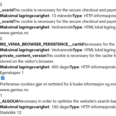
2
_scsrid
The cookie is necessary for the secure checkout and payme
Maksimal lagringsvarighet
: 13 måneder
Type
: HTTP-informasjon
_scsrid
The cookie is necessary for the secure checkout and payme
Maksimal lagringsvarighet
: Vedvarende
Type
: HTML lokal lagring
www.garnius.no
2
M2_VENIA_BROWSER_PERSISTENCE__cartId
Necessary for the 
Maksimal lagringsvarighet
: Vedvarende
Type
: HTML lokal lagring
private_content_version
This cookie is necessary for the cache 
stored on the visitor’s browser.
Maksimal lagringsvarighet
: 400 dager
Type
: HTTP-informasjonsk
Egenskaper
1
Preferanse-cookies gjør et nettsted for å huske informasjon og end
www.garnius.no
1
_ALGOLIA
Necessary in order to optimize the website's search-bar
Maksimal lagringsvarighet
: 180 dager
Type
: HTTP-informasjonsk
Statistikk
12