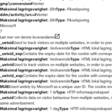
gmp\conversion#
Venter
Maksimal lagringsvarighet
: Økt
Type
: Pikselsporing
ddm/activity/src=#
Venter
Maksimal lagringsvarighet
: Økt
Type
: Pikselsporing
Microsoft
7
Lær mer om denne leverandøren
_uetsid
Used to track visitors on multiple websites, in order to pr
Maksimal lagringsvarighet
: Vedvarende
Type
: HTML lokal lagring
_uetsid_exp
Contains the expiry-date for the cookie with corres
Maksimal lagringsvarighet
: Vedvarende
Type
: HTML lokal lagring
_uetvid
Used to track visitors on multiple websites, in order to pr
Maksimal lagringsvarighet
: Vedvarende
Type
: HTML lokal lagring
_uetvid_exp
Contains the expiry-date for the cookie with corres
Maksimal lagringsvarighet
: Vedvarende
Type
: HTML lokal lagring
MUID
Used widely by Microsoft as a unique user ID. The cookie en
Maksimal lagringsvarighet
: 1 år
Type
: HTTP-informasjonskapsel
_uetsid
Collects data on visitor behaviour from multiple websites, 
same advertisement.
Maksimal lagringsvarighet
: 1 dag
Type
: HTTP-informasjonskapse