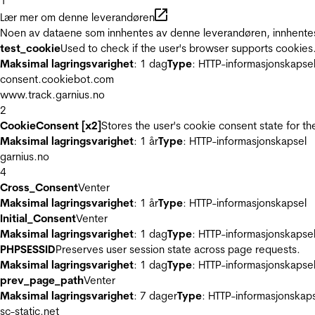
1
Lær mer om denne leverandøren
Noen av dataene som innhentes av denne leverandøren, innhentes 
test_cookie
Used to check if the user's browser supports cookies
Maksimal lagringsvarighet
: 1 dag
Type
: HTTP-informasjonskapse
consent.cookiebot.com
www.track.garnius.no
2
CookieConsent [x2]
Stores the user's cookie consent state for t
Maksimal lagringsvarighet
: 1 år
Type
: HTTP-informasjonskapsel
garnius.no
4
Cross_Consent
Venter
Maksimal lagringsvarighet
: 1 år
Type
: HTTP-informasjonskapsel
Initial_Consent
Venter
Maksimal lagringsvarighet
: 1 dag
Type
: HTTP-informasjonskapse
PHPSESSID
Preserves user session state across page requests.
Maksimal lagringsvarighet
: 1 dag
Type
: HTTP-informasjonskapse
prev_page_path
Venter
Maksimal lagringsvarighet
: 7 dager
Type
: HTTP-informasjonskap
sc-static.net