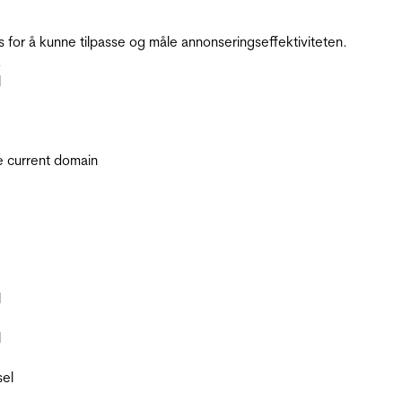
for å kunne tilpasse og måle annonseringseffektiviteten.
.
l
he current domain
l
l
sel