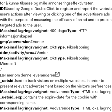
for å kunne tilpasse og måle annonseringseffektiviteten.
IDE
Used by Google DoubleClick to register and report the websit
user's actions after viewing or clicking one of the advertiser's ads
with the purpose of measuring the efficacy of an ad and to presen
targeted ads to the user.
Maksimal lagringsvarighet
: 400 dager
Type
: HTTP-
informasjonskapsel
gmp\conversion#
Venter
Maksimal lagringsvarighet
: Økt
Type
: Pikselsporing
ddm/activity/src=#
Venter
Maksimal lagringsvarighet
: Økt
Type
: Pikselsporing
Microsoft
7
Lær mer om denne leverandøren
_uetsid
Used to track visitors on multiple websites, in order to
present relevant advertisement based on the visitor's preferences
Maksimal lagringsvarighet
: Vedvarende
Type
: HTML lokal lagring
_uetsid_exp
Contains the expiry-date for the cookie with
corresponding name.
Maksimal lagringsvarighet
: Vedvarende
Type
: HTML lokal lagring