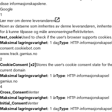
disse informasjonskapslene.
Google
1
Lær mer om denne leverandøren
Noen av dataene som innhentes av denne leverandøren, innhente
for å kunne tilpasse og måle annonseringseffektiviteten.
test_cookie
Used to check if the user's browser supports cookies
Maksimal lagringsvarighet
: 1 dag
Type
: HTTP-informasjonskapse
consent.cookiebot.com
www.track.garnius.no
2
CookieConsent [x2]
Stores the user's cookie consent state for th
current domain
Maksimal lagringsvarighet
: 1 år
Type
: HTTP-informasjonskapsel
garnius.no
4
Cross_Consent
Venter
Maksimal lagringsvarighet
: 1 år
Type
: HTTP-informasjonskapsel
Initial_Consent
Venter
Maksimal lagringsvarighet
: 1 dag
Type
: HTTP-informasjonskapse