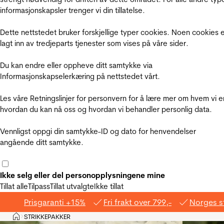
informasjonskapsler trenger vi din tillatelse.
Dette nettstedet bruker forskjellige typer cookies. Noen cookies 
lagt inn av tredjeparts tjenester som vises på våre sider.
Du kan endre eller oppheve ditt samtykke via
Informasjonskapselerkæring på nettstedet vårt.
Les våre Retningslinjer for personvern for å lære mer om hvem vi e
hvordan du kan nå oss og hvordan vi behandler personlig data.
Vennligst oppgi din samtykke-ID og dato for henvendelser
angående ditt samtykke.
Ikke selg eller del personopplysningene mine
Tillat alle
Tilpass
Tillat utvalgte
Ikke tillat
Prisgaranti +15%
Fri frakt over 799,-
Norges s
Hjem
STRIKKEPAKKER
>