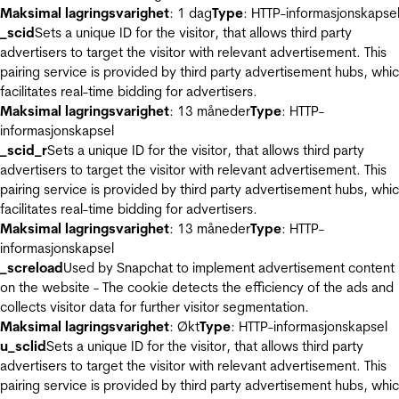
Maksimal lagringsvarighet
: 1 dag
Type
: HTTP-informasjonskapse
_scid
Sets a unique ID for the visitor, that allows third party
advertisers to target the visitor with relevant advertisement. This
pairing service is provided by third party advertisement hubs, whi
facilitates real-time bidding for advertisers.
Maksimal lagringsvarighet
: 13 måneder
Type
: HTTP-
informasjonskapsel
_scid_r
Sets a unique ID for the visitor, that allows third party
advertisers to target the visitor with relevant advertisement. This
pairing service is provided by third party advertisement hubs, whi
facilitates real-time bidding for advertisers.
Maksimal lagringsvarighet
: 13 måneder
Type
: HTTP-
informasjonskapsel
_screload
Used by Snapchat to implement advertisement content
on the website - The cookie detects the efficiency of the ads and
collects visitor data for further visitor segmentation.
Maksimal lagringsvarighet
: Økt
Type
: HTTP-informasjonskapsel
u_sclid
Sets a unique ID for the visitor, that allows third party
advertisers to target the visitor with relevant advertisement. This
pairing service is provided by third party advertisement hubs, whi