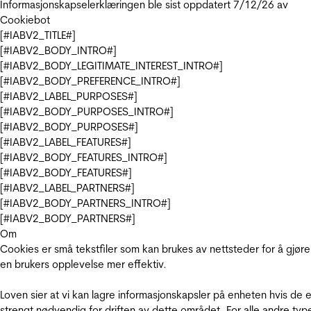
Informasjonskapselerklæringen ble sist oppdatert 7/12/26 av
Cookiebot
[#IABV2_TITLE#]
[#IABV2_BODY_INTRO#]
[#IABV2_BODY_LEGITIMATE_INTEREST_INTRO#]
[#IABV2_BODY_PREFERENCE_INTRO#]
[#IABV2_LABEL_PURPOSES#]
[#IABV2_BODY_PURPOSES_INTRO#]
[#IABV2_BODY_PURPOSES#]
[#IABV2_LABEL_FEATURES#]
[#IABV2_BODY_FEATURES_INTRO#]
[#IABV2_BODY_FEATURES#]
[#IABV2_LABEL_PARTNERS#]
[#IABV2_BODY_PARTNERS_INTRO#]
[#IABV2_BODY_PARTNERS#]
Om
Cookies er små tekstfiler som kan brukes av nettsteder for å gjøre
en brukers opplevelse mer effektiv.
Loven sier at vi kan lagre informasjonskapsler på enheten hvis de e
strengt nødvendig for driften av dette området. For alle andre typ