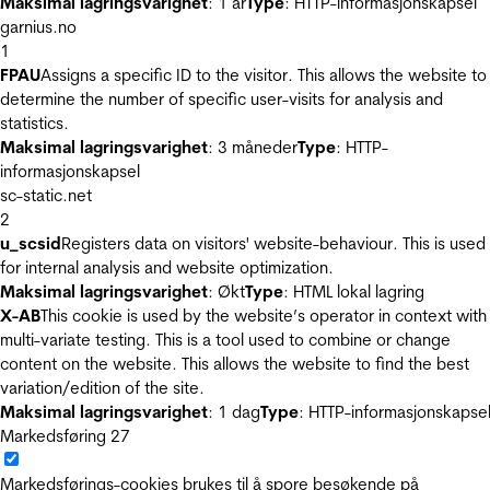
Maksimal lagringsvarighet
: 1 år
Type
: HTTP-informasjonskapsel
garnius.no
1
FPAU
Assigns a specific ID to the visitor. This allows the website to
determine the number of specific user-visits for analysis and
statistics.
Maksimal lagringsvarighet
: 3 måneder
Type
: HTTP-
informasjonskapsel
sc-static.net
2
u_scsid
Registers data on visitors' website-behaviour. This is used
for internal analysis and website optimization.
Maksimal lagringsvarighet
: Økt
Type
: HTML lokal lagring
X-AB
This cookie is used by the website’s operator in context with
multi-variate testing. This is a tool used to combine or change
content on the website. This allows the website to find the best
variation/edition of the site.
Maksimal lagringsvarighet
: 1 dag
Type
: HTTP-informasjonskapse
Markedsføring
27
Markedsførings-cookies brukes til å spore besøkende på