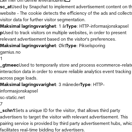
Lær mer om denne leverandøren
sc_at
Used by Snapchat to implement advertisement content on t
website - The cookie detects the efficiency of the ads and collect
visitor data for further visitor segmentation.
Maksimal lagringsvarighet
: 1 år
Type
: HTTP-informasjonskapsel
p
Used to track visitors on multiple websites, in order to present
relevant advertisement based on the visitor's preferences.
Maksimal lagringsvarighet
: Økt
Type
: Pikselsporing
garnius.no
1
_gtmeec
Used to temporarily store and process ecommerce-relat
interaction data in order to ensure reliable analytics event tracking
across page loads.
Maksimal lagringsvarighet
: 3 måneder
Type
: HTTP-
informasjonskapsel
sc-static.net
7
_schn1
Sets a unique ID for the visitor, that allows third party
advertisers to target the visitor with relevant advertisement. This
pairing service is provided by third party advertisement hubs, whi
facilitates real-time bidding for advertisers.