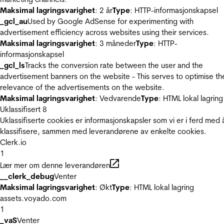
Maksimal lagringsvarighet
: 2 år
Type
: HTTP-informasjonskapsel
_gcl_au
Used by Google AdSense for experimenting with
advertisement efficiency across websites using their services.
Maksimal lagringsvarighet
: 3 måneder
Type
: HTTP-
informasjonskapsel
_gcl_ls
Tracks the conversion rate between the user and the
advertisement banners on the website - This serves to optimise th
relevance of the advertisements on the website.
Maksimal lagringsvarighet
: Vedvarende
Type
: HTML lokal lagring
Uklassifisert
8
Uklassifiserte cookies er informasjonskapsler som vi er i ferd med 
klassifisere, sammen med leverandørene av enkelte cookies.
Clerk.io
1
Lær mer om denne leverandøren
__clerk_debug
Venter
Maksimal lagringsvarighet
: Økt
Type
: HTML lokal lagring
assets.voyado.com
1
_vaS
Venter