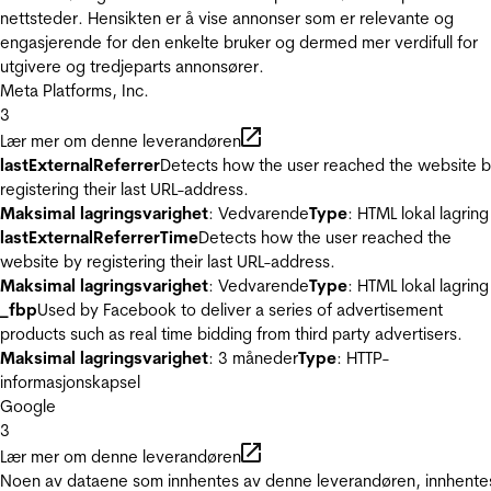
nettsteder. Hensikten er å vise annonser som er relevante og
engasjerende for den enkelte bruker og dermed mer verdifull for
utgivere og tredjeparts annonsører.
Meta Platforms, Inc.
3
Lær mer om denne leverandøren
lastExternalReferrer
Detects how the user reached the website 
registering their last URL-address.
Maksimal lagringsvarighet
: Vedvarende
Type
: HTML lokal lagring
lastExternalReferrerTime
Detects how the user reached the
website by registering their last URL-address.
Maksimal lagringsvarighet
: Vedvarende
Type
: HTML lokal lagring
_fbp
Used by Facebook to deliver a series of advertisement
products such as real time bidding from third party advertisers.
Maksimal lagringsvarighet
: 3 måneder
Type
: HTTP-
informasjonskapsel
Google
3
Lær mer om denne leverandøren
Noen av dataene som innhentes av denne leverandøren, innhente