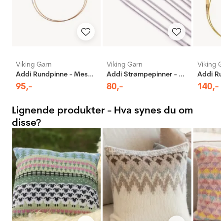
Viking Garn
Viking Garn
Viking 
Addi Rundpinne - Messing
Addi Strømpepinner - Aluminium
95
,-
80
,-
140
,-
Lignende produkter - Hva synes du om
disse?