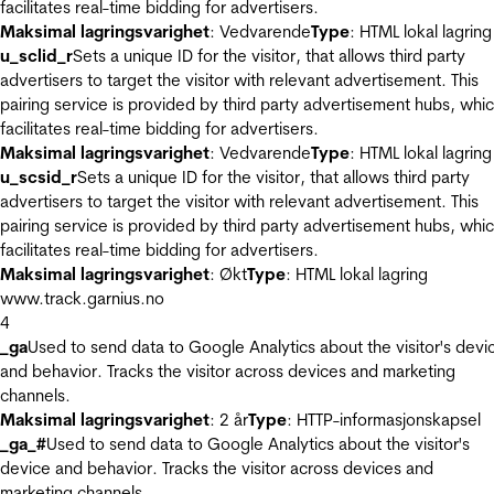
facilitates real-time bidding for advertisers.
Maksimal lagringsvarighet
: Vedvarende
Type
: HTML lokal lagring
u_sclid_r
Sets a unique ID for the visitor, that allows third party
advertisers to target the visitor with relevant advertisement. This
pairing service is provided by third party advertisement hubs, whi
facilitates real-time bidding for advertisers.
Maksimal lagringsvarighet
: Vedvarende
Type
: HTML lokal lagring
u_scsid_r
Sets a unique ID for the visitor, that allows third party
advertisers to target the visitor with relevant advertisement. This
pairing service is provided by third party advertisement hubs, whi
facilitates real-time bidding for advertisers.
Maksimal lagringsvarighet
: Økt
Type
: HTML lokal lagring
www.track.garnius.no
4
_ga
Used to send data to Google Analytics about the visitor's devi
and behavior. Tracks the visitor across devices and marketing
channels.
Maksimal lagringsvarighet
: 2 år
Type
: HTTP-informasjonskapsel
_ga_#
Used to send data to Google Analytics about the visitor's
device and behavior. Tracks the visitor across devices and
marketing channels.