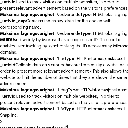
_uetvid
Used to track visitors on multiple websites, in order to
present relevant advertisement based on the visitor's preferences
Maksimal lagringsvarighet
: Vedvarende
Type
: HTML lokal lagring
_uetvid_exp
Contains the expiry-date for the cookie with
corresponding name.
Maksimal lagringsvarighet
: Vedvarende
Type
: HTML lokal lagring
MUID
Used widely by Microsoft as a unique user ID. The cookie
enables user tracking by synchronising the ID across many Microso
domains.
Maksimal lagringsvarighet
: 1 år
Type
: HTTP-informasjonskapsel
_uetsid
Collects data on visitor behaviour from multiple websites, 
order to present more relevant advertisement - This also allows th
website to limit the number of times that they are shown the same
advertisement.
Maksimal lagringsvarighet
: 1 dag
Type
: HTTP-informasjonskapse
_uetvid
Used to track visitors on multiple websites, in order to
present relevant advertisement based on the visitor's preferences
Maksimal lagringsvarighet
: 1 år
Type
: HTTP-informasjonskapsel
Snap Inc.
2