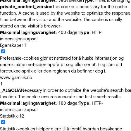
Maksimal lagringsvarighet
: Vedvarende
Type
: HTML lokal lagring
private_content_version
This cookie is necessary for the cache
function. A cache is used by the website to optimize the response
time between the visitor and the website. The cache is usually
stored on the visitor’s browser.
Maksimal lagringsvarighet
: 400 dager
Type
: HTTP-
informasjonskapsel
Egenskaper
1
Preferanse-cookies gjør et nettsted for å huske informasjon og
endrer måten nettsiden oppfører seg eller ser ut, ting som ditt
foretrukne språk eller den regionen du befinner deg i.
www.garnius.no
1
_ALGOLIA
Necessary in order to optimize the website's search-ba
function. The cookie ensures accurate and fast search results.
Maksimal lagringsvarighet
: 180 dager
Type
: HTTP-
informasjonskapsel
Statistikk
12
Statistikk-cookies hjelper eiere til å forstå hvordan besøkende