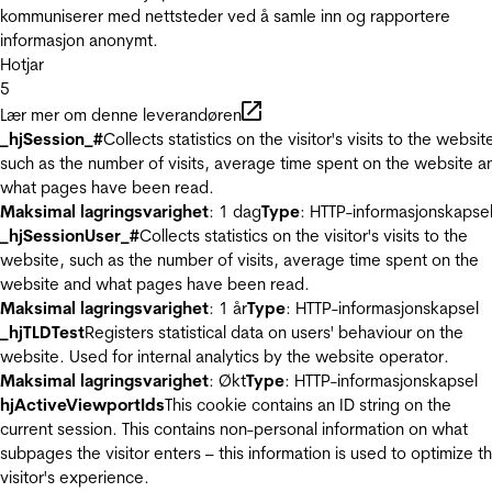
kommuniserer med nettsteder ved å samle inn og rapportere
informasjon anonymt.
Hotjar
5
Lær mer om denne leverandøren
_hjSession_#
Collects statistics on the visitor's visits to the websit
such as the number of visits, average time spent on the website a
what pages have been read.
Maksimal lagringsvarighet
: 1 dag
Type
: HTTP-informasjonskapse
_hjSessionUser_#
Collects statistics on the visitor's visits to the
website, such as the number of visits, average time spent on the
website and what pages have been read.
Maksimal lagringsvarighet
: 1 år
Type
: HTTP-informasjonskapsel
_hjTLDTest
Registers statistical data on users' behaviour on the
website. Used for internal analytics by the website operator.
Maksimal lagringsvarighet
: Økt
Type
: HTTP-informasjonskapsel
hjActiveViewportIds
This cookie contains an ID string on the
current session. This contains non-personal information on what
subpages the visitor enters – this information is used to optimize t
visitor's experience.