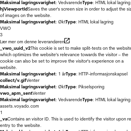
Maksimal lagringsvarighet
: Vedvarende
Type
: HTML lokal lagring
hjViewportId
Saves the user's screen size in order to adjust the si
of images on the website.
Maksimal lagringsvarighet
: Økt
Type
: HTML lokal lagring
VWO
3
Lær mer om denne leverandøren
_vwo_uuid_v2
This cookie is set to make split-tests on the websit
which optimizes the website's relevance towards the visitor – the
cookie can also be set to improve the visitor's experience on a
website.
Maksimal lagringsvarighet
: 1 år
Type
: HTTP-informasjonskapsel
collect/v.gif
Venter
Maksimal lagringsvarighet
: Økt
Type
: Pikselsporing
vwo_apm_sent
Venter
Maksimal lagringsvarighet
: Vedvarende
Type
: HTML lokal lagring
assets.voyado.com
1
_va
Contains an visitor ID. This is used to identify the visitor upon r
entry to the website.