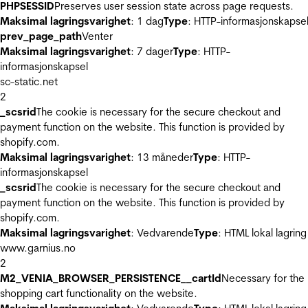
PHPSESSID
Preserves user session state across page requests.
Maksimal lagringsvarighet
: 1 dag
Type
: HTTP-informasjonskapse
prev_page_path
Venter
Maksimal lagringsvarighet
: 7 dager
Type
: HTTP-
informasjonskapsel
sc-static.net
2
_scsrid
The cookie is necessary for the secure checkout and
payment function on the website. This function is provided by
shopify.com.
Maksimal lagringsvarighet
: 13 måneder
Type
: HTTP-
informasjonskapsel
_scsrid
The cookie is necessary for the secure checkout and
payment function on the website. This function is provided by
shopify.com.
Maksimal lagringsvarighet
: Vedvarende
Type
: HTML lokal lagring
www.garnius.no
2
M2_VENIA_BROWSER_PERSISTENCE__cartId
Necessary for the
shopping cart functionality on the website.