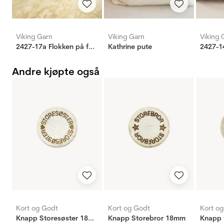
Viking Garn
Viking Garn
Viking 
2427-17a Flokken på ferie pute
Kathrine pute
2427-1
Andre kjøpte også
Kort og Godt
Kort og Godt
Kort o
Knapp Storesøster 18mm
Knapp Storebror 18mm
Knapp 