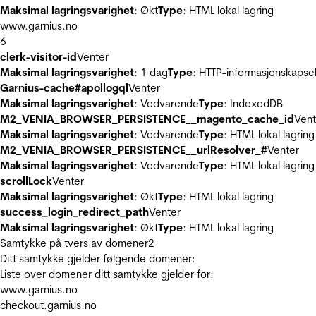
Maksimal lagringsvarighet
: Økt
Type
: HTML lokal lagring
www.garnius.no
6
clerk-visitor-id
Venter
Maksimal lagringsvarighet
: 1 dag
Type
: HTTP-informasjonskapse
Garnius-cache#apollogql
Venter
Maksimal lagringsvarighet
: Vedvarende
Type
: IndexedDB
M2_VENIA_BROWSER_PERSISTENCE__magento_cache_id
Vent
Maksimal lagringsvarighet
: Vedvarende
Type
: HTML lokal lagring
M2_VENIA_BROWSER_PERSISTENCE__urlResolver_#
Venter
Maksimal lagringsvarighet
: Vedvarende
Type
: HTML lokal lagring
scrollLock
Venter
Maksimal lagringsvarighet
: Økt
Type
: HTML lokal lagring
success_login_redirect_path
Venter
Maksimal lagringsvarighet
: Økt
Type
: HTML lokal lagring
Samtykke på tvers av domener
2
Ditt samtykke gjelder følgende domener:
Liste over domener ditt samtykke gjelder for:
www.garnius.no
checkout.garnius.no