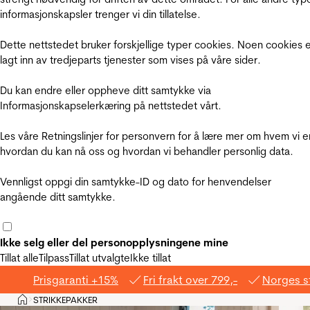
informasjonskapsler trenger vi din tillatelse.
Dette nettstedet bruker forskjellige typer cookies. Noen cookies 
lagt inn av tredjeparts tjenester som vises på våre sider.
Du kan endre eller oppheve ditt samtykke via
Informasjonskapselerkæring på nettstedet vårt.
Les våre Retningslinjer for personvern for å lære mer om hvem vi e
hvordan du kan nå oss og hvordan vi behandler personlig data.
Vennligst oppgi din samtykke-ID og dato for henvendelser
angående ditt samtykke.
Ikke selg eller del personopplysningene mine
Tillat alle
Tilpass
Tillat utvalgte
Ikke tillat
Prisgaranti +15%
Fri frakt over 799,-
Norges s
Hjem
STRIKKEPAKKER
>