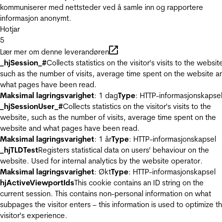
kommuniserer med nettsteder ved å samle inn og rapportere
informasjon anonymt.
Hotjar
5
Lær mer om denne leverandøren
_hjSession_#
Collects statistics on the visitor's visits to the websit
such as the number of visits, average time spent on the website a
what pages have been read.
Maksimal lagringsvarighet
: 1 dag
Type
: HTTP-informasjonskapse
_hjSessionUser_#
Collects statistics on the visitor's visits to the
website, such as the number of visits, average time spent on the
website and what pages have been read.
Maksimal lagringsvarighet
: 1 år
Type
: HTTP-informasjonskapsel
_hjTLDTest
Registers statistical data on users' behaviour on the
website. Used for internal analytics by the website operator.
Maksimal lagringsvarighet
: Økt
Type
: HTTP-informasjonskapsel
hjActiveViewportIds
This cookie contains an ID string on the
current session. This contains non-personal information on what
subpages the visitor enters – this information is used to optimize t
visitor's experience.