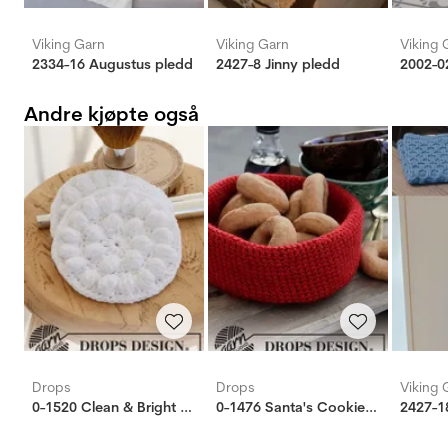
Viking Garn
Viking Garn
Viking 
2334-16 Augustus pledd
2427-8 Jinny pledd
2002-0
Andre kjøpte også
Drops
Drops
Viking 
0-1520 Clean & Bright Sminkepads
0-1476 Santa's Cookies kurv