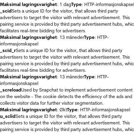
Maksimal lagringsvarighet
: 1 dag
Type
: HTTP-informasjonskapse
_scid
Sets a unique ID for the visitor, that allows third party
advertisers to target the visitor with relevant advertisement. This
pairing service is provided by third party advertisement hubs, whi
facilitates real-time bidding for advertisers.
Maksimal lagringsvarighet
: 13 måneder
Type
: HTTP-
informasjonskapsel
_scid_r
Sets a unique ID for the visitor, that allows third party
advertisers to target the visitor with relevant advertisement. This
pairing service is provided by third party advertisement hubs, whi
facilitates real-time bidding for advertisers.
Maksimal lagringsvarighet
: 13 måneder
Type
: HTTP-
informasjonskapsel
_screload
Used by Snapchat to implement advertisement content
on the website - The cookie detects the efficiency of the ads and
collects visitor data for further visitor segmentation.
Maksimal lagringsvarighet
: Økt
Type
: HTTP-informasjonskapsel
u_sclid
Sets a unique ID for the visitor, that allows third party
advertisers to target the visitor with relevant advertisement. This
pairing service is provided by third party advertisement hubs, whi