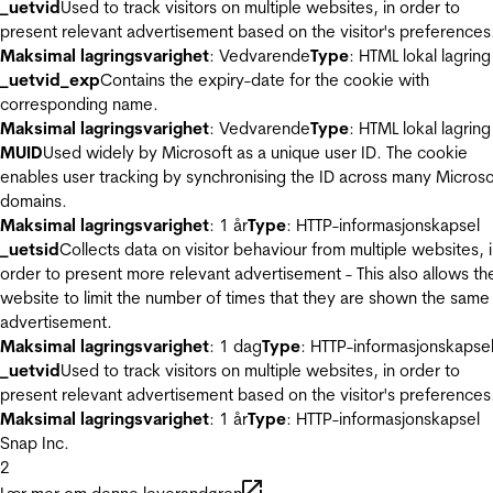
_uetvid
Used to track visitors on multiple websites, in order to
present relevant advertisement based on the visitor's preferences
Maksimal lagringsvarighet
: Vedvarende
Type
: HTML lokal lagring
_uetvid_exp
Contains the expiry-date for the cookie with
corresponding name.
Maksimal lagringsvarighet
: Vedvarende
Type
: HTML lokal lagring
MUID
Used widely by Microsoft as a unique user ID. The cookie
enables user tracking by synchronising the ID across many Microso
domains.
Maksimal lagringsvarighet
: 1 år
Type
: HTTP-informasjonskapsel
_uetsid
Collects data on visitor behaviour from multiple websites, 
order to present more relevant advertisement - This also allows th
website to limit the number of times that they are shown the same
advertisement.
Maksimal lagringsvarighet
: 1 dag
Type
: HTTP-informasjonskapse
_uetvid
Used to track visitors on multiple websites, in order to
present relevant advertisement based on the visitor's preferences
Maksimal lagringsvarighet
: 1 år
Type
: HTTP-informasjonskapsel
Snap Inc.
2