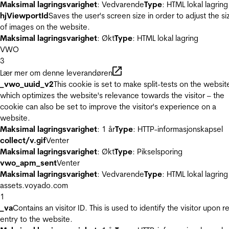
Maksimal lagringsvarighet
: Vedvarende
Type
: HTML lokal lagring
hjViewportId
Saves the user's screen size in order to adjust the si
of images on the website.
Maksimal lagringsvarighet
: Økt
Type
: HTML lokal lagring
VWO
3
Lær mer om denne leverandøren
_vwo_uuid_v2
This cookie is set to make split-tests on the websit
which optimizes the website's relevance towards the visitor – the
cookie can also be set to improve the visitor's experience on a
website.
Maksimal lagringsvarighet
: 1 år
Type
: HTTP-informasjonskapsel
collect/v.gif
Venter
Maksimal lagringsvarighet
: Økt
Type
: Pikselsporing
vwo_apm_sent
Venter
Maksimal lagringsvarighet
: Vedvarende
Type
: HTML lokal lagring
assets.voyado.com
1
_va
Contains an visitor ID. This is used to identify the visitor upon r
entry to the website.