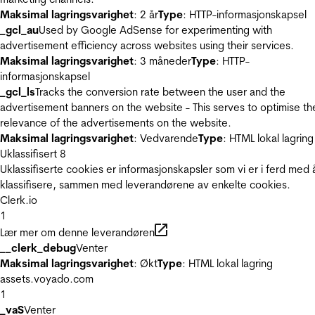
Maksimal lagringsvarighet
: 2 år
Type
: HTTP-informasjonskapsel
_gcl_au
Used by Google AdSense for experimenting with
advertisement efficiency across websites using their services.
Maksimal lagringsvarighet
: 3 måneder
Type
: HTTP-
informasjonskapsel
_gcl_ls
Tracks the conversion rate between the user and the
advertisement banners on the website - This serves to optimise th
relevance of the advertisements on the website.
Maksimal lagringsvarighet
: Vedvarende
Type
: HTML lokal lagring
Uklassifisert
8
Uklassifiserte cookies er informasjonskapsler som vi er i ferd med 
klassifisere, sammen med leverandørene av enkelte cookies.
Clerk.io
1
Lær mer om denne leverandøren
__clerk_debug
Venter
Maksimal lagringsvarighet
: Økt
Type
: HTML lokal lagring
assets.voyado.com
1
_vaS
Venter