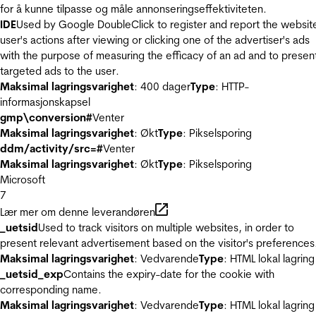
for å kunne tilpasse og måle annonseringseffektiviteten.
IDE
Used by Google DoubleClick to register and report the websit
user's actions after viewing or clicking one of the advertiser's ads
with the purpose of measuring the efficacy of an ad and to presen
targeted ads to the user.
Maksimal lagringsvarighet
: 400 dager
Type
: HTTP-
informasjonskapsel
gmp\conversion#
Venter
Maksimal lagringsvarighet
: Økt
Type
: Pikselsporing
ddm/activity/src=#
Venter
Maksimal lagringsvarighet
: Økt
Type
: Pikselsporing
Microsoft
7
Lær mer om denne leverandøren
_uetsid
Used to track visitors on multiple websites, in order to
present relevant advertisement based on the visitor's preferences
Maksimal lagringsvarighet
: Vedvarende
Type
: HTML lokal lagring
_uetsid_exp
Contains the expiry-date for the cookie with
corresponding name.
Maksimal lagringsvarighet
: Vedvarende
Type
: HTML lokal lagring