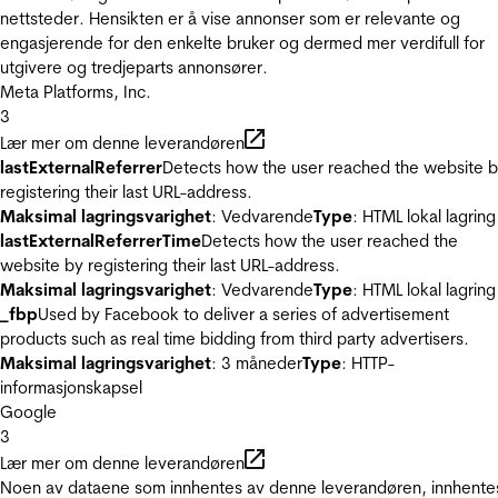
nettsteder. Hensikten er å vise annonser som er relevante og
engasjerende for den enkelte bruker og dermed mer verdifull for
utgivere og tredjeparts annonsører.
Meta Platforms, Inc.
3
Lær mer om denne leverandøren
lastExternalReferrer
Detects how the user reached the website 
registering their last URL-address.
Maksimal lagringsvarighet
: Vedvarende
Type
: HTML lokal lagring
lastExternalReferrerTime
Detects how the user reached the
website by registering their last URL-address.
Maksimal lagringsvarighet
: Vedvarende
Type
: HTML lokal lagring
_fbp
Used by Facebook to deliver a series of advertisement
products such as real time bidding from third party advertisers.
Maksimal lagringsvarighet
: 3 måneder
Type
: HTTP-
informasjonskapsel
Google
3
Lær mer om denne leverandøren
Noen av dataene som innhentes av denne leverandøren, innhente