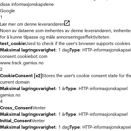
disse informasjonskapslene.
Google
1
Lær mer om denne leverandøren
Noen av dataene som innhentes av denne leverandøren, innhente
for å kunne tilpasse og måle annonseringseffektiviteten.
test_cookie
Used to check if the user's browser supports cookies
Maksimal lagringsvarighet
: 1 dag
Type
: HTTP-informasjonskapse
consent.cookiebot.com
www.track.garnius.no
2
CookieConsent [x2]
Stores the user's cookie consent state for th
current domain
Maksimal lagringsvarighet
: 1 år
Type
: HTTP-informasjonskapsel
garnius.no
4
Cross_Consent
Venter
Maksimal lagringsvarighet
: 1 år
Type
: HTTP-informasjonskapsel
Initial_Consent
Venter
Maksimal lagringsvarighet
: 1 dag
Type
: HTTP-informasjonskapse