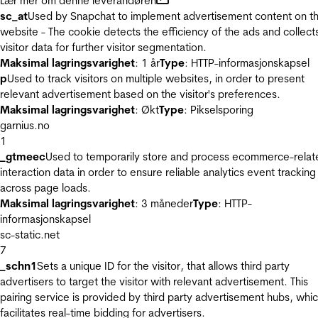
Lær mer om denne leverandøren
sc_at
Used by Snapchat to implement advertisement content on t
website - The cookie detects the efficiency of the ads and collect
visitor data for further visitor segmentation.
Maksimal lagringsvarighet
: 1 år
Type
: HTTP-informasjonskapsel
p
Used to track visitors on multiple websites, in order to present
relevant advertisement based on the visitor's preferences.
Maksimal lagringsvarighet
: Økt
Type
: Pikselsporing
garnius.no
1
_gtmeec
Used to temporarily store and process ecommerce-relat
interaction data in order to ensure reliable analytics event tracking
across page loads.
Maksimal lagringsvarighet
: 3 måneder
Type
: HTTP-
informasjonskapsel
sc-static.net
7
_schn1
Sets a unique ID for the visitor, that allows third party
advertisers to target the visitor with relevant advertisement. This
pairing service is provided by third party advertisement hubs, whi
facilitates real-time bidding for advertisers.