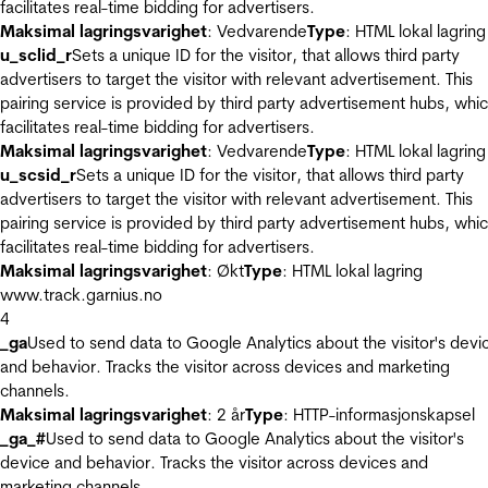
facilitates real-time bidding for advertisers.
Maksimal lagringsvarighet
: Vedvarende
Type
: HTML lokal lagring
u_sclid_r
Sets a unique ID for the visitor, that allows third party
advertisers to target the visitor with relevant advertisement. This
pairing service is provided by third party advertisement hubs, whi
facilitates real-time bidding for advertisers.
Maksimal lagringsvarighet
: Vedvarende
Type
: HTML lokal lagring
u_scsid_r
Sets a unique ID for the visitor, that allows third party
advertisers to target the visitor with relevant advertisement. This
pairing service is provided by third party advertisement hubs, whi
facilitates real-time bidding for advertisers.
Maksimal lagringsvarighet
: Økt
Type
: HTML lokal lagring
www.track.garnius.no
4
_ga
Used to send data to Google Analytics about the visitor's devi
and behavior. Tracks the visitor across devices and marketing
channels.
Maksimal lagringsvarighet
: 2 år
Type
: HTTP-informasjonskapsel
_ga_#
Used to send data to Google Analytics about the visitor's
device and behavior. Tracks the visitor across devices and
marketing channels.