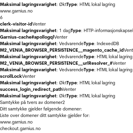
Maksimal lagringsvarighet
: Økt
Type
: HTML lokal lagring
www.garnius.no
6
clerk-visitor-id
Venter
Maksimal lagringsvarighet
: 1 dag
Type
: HTTP-informasjonskapse
Garnius-cache#apollogql
Venter
Maksimal lagringsvarighet
: Vedvarende
Type
: IndexedDB
M2_VENIA_BROWSER_PERSISTENCE__magento_cache_id
Vent
Maksimal lagringsvarighet
: Vedvarende
Type
: HTML lokal lagring
M2_VENIA_BROWSER_PERSISTENCE__urlResolver_#
Venter
Maksimal lagringsvarighet
: Vedvarende
Type
: HTML lokal lagring
scrollLock
Venter
Maksimal lagringsvarighet
: Økt
Type
: HTML lokal lagring
success_login_redirect_path
Venter
Maksimal lagringsvarighet
: Økt
Type
: HTML lokal lagring
Samtykke på tvers av domener
2
Ditt samtykke gjelder følgende domener:
Liste over domener ditt samtykke gjelder for:
www.garnius.no
checkout.garnius.no