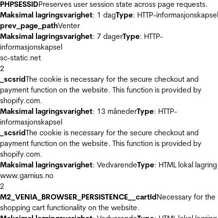
PHPSESSID
Preserves user session state across page requests.
Maksimal lagringsvarighet
: 1 dag
Type
: HTTP-informasjonskapse
prev_page_path
Venter
Maksimal lagringsvarighet
: 7 dager
Type
: HTTP-
informasjonskapsel
sc-static.net
2
_scsrid
The cookie is necessary for the secure checkout and
payment function on the website. This function is provided by
shopify.com.
Maksimal lagringsvarighet
: 13 måneder
Type
: HTTP-
informasjonskapsel
_scsrid
The cookie is necessary for the secure checkout and
payment function on the website. This function is provided by
shopify.com.
Maksimal lagringsvarighet
: Vedvarende
Type
: HTML lokal lagring
www.garnius.no
2
M2_VENIA_BROWSER_PERSISTENCE__cartId
Necessary for the
shopping cart functionality on the website.