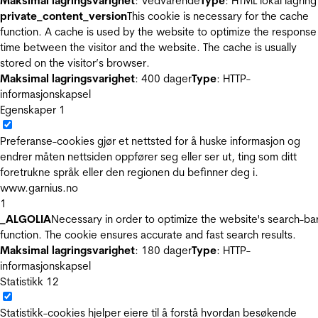
Maksimal lagringsvarighet
: Vedvarende
Type
: HTML lokal lagring
private_content_version
This cookie is necessary for the cache
function. A cache is used by the website to optimize the response
time between the visitor and the website. The cache is usually
stored on the visitor’s browser.
Maksimal lagringsvarighet
: 400 dager
Type
: HTTP-
informasjonskapsel
Egenskaper
1
Preferanse-cookies gjør et nettsted for å huske informasjon og
endrer måten nettsiden oppfører seg eller ser ut, ting som ditt
foretrukne språk eller den regionen du befinner deg i.
www.garnius.no
1
_ALGOLIA
Necessary in order to optimize the website's search-ba
function. The cookie ensures accurate and fast search results.
Maksimal lagringsvarighet
: 180 dager
Type
: HTTP-
informasjonskapsel
Statistikk
12
Statistikk-cookies hjelper eiere til å forstå hvordan besøkende