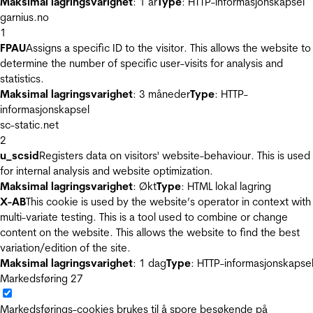
Maksimal lagringsvarighet
: 1 år
Type
: HTTP-informasjonskapsel
garnius.no
1
FPAU
Assigns a specific ID to the visitor. This allows the website to
determine the number of specific user-visits for analysis and
statistics.
Maksimal lagringsvarighet
: 3 måneder
Type
: HTTP-
informasjonskapsel
sc-static.net
2
u_scsid
Registers data on visitors' website-behaviour. This is used
for internal analysis and website optimization.
Maksimal lagringsvarighet
: Økt
Type
: HTML lokal lagring
X-AB
This cookie is used by the website’s operator in context with
multi-variate testing. This is a tool used to combine or change
content on the website. This allows the website to find the best
variation/edition of the site.
Maksimal lagringsvarighet
: 1 dag
Type
: HTTP-informasjonskapse
Markedsføring
27
Markedsførings-cookies brukes til å spore besøkende på