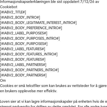
Informasjonskapselerklæringen ble sist oppdatert 7/12/26 av
Cookiebot
[#IABV2_TITLE#]
[#IABV2_BODY_INTRO#]
[#IABV2_BODY_LEGITIMATE_INTEREST_INTRO#]
[#IABV2_BODY_PREFERENCE_INTRO#]
[#IABV2_LABEL_PURPOSES#]
[#IABV2_BODY_PURPOSES_INTRO#]
[#IABV2_BODY_PURPOSES#]
[#IABV2_LABEL_FEATURES#]
[#IABV2_BODY_FEATURES_INTRO#]
[#IABV2_BODY_FEATURES#]
[#IABV2_LABEL_PARTNERS#]
[#IABV2_BODY_PARTNERS_INTRO#]
[#IABV2_BODY_PARTNERS#]
Om
Cookies er små tekstfiler som kan brukes av nettsteder for å gjøre
en brukers opplevelse mer effektiv.
Loven sier at vi kan lagre informasjonskapsler på enheten hvis de e
strengt nødvendig for driften av dette området. For alle andre typ