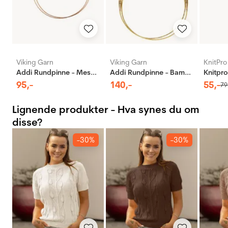
Viking Garn
Viking Garn
KnitPro
Addi Rundpinne - Messing
Addi Rundpinne - Bambus
95
,-
140
,-
55
,-
79
Lignende produkter - Hva synes du om
disse?
-30%
-30%