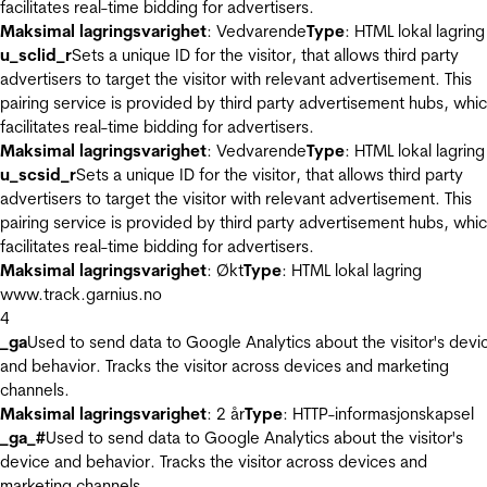
facilitates real-time bidding for advertisers.
Maksimal lagringsvarighet
: Vedvarende
Type
: HTML lokal lagring
u_sclid_r
Sets a unique ID for the visitor, that allows third party
advertisers to target the visitor with relevant advertisement. This
pairing service is provided by third party advertisement hubs, whi
facilitates real-time bidding for advertisers.
Maksimal lagringsvarighet
: Vedvarende
Type
: HTML lokal lagring
u_scsid_r
Sets a unique ID for the visitor, that allows third party
advertisers to target the visitor with relevant advertisement. This
pairing service is provided by third party advertisement hubs, whi
facilitates real-time bidding for advertisers.
Maksimal lagringsvarighet
: Økt
Type
: HTML lokal lagring
www.track.garnius.no
4
_ga
Used to send data to Google Analytics about the visitor's devi
and behavior. Tracks the visitor across devices and marketing
channels.
Maksimal lagringsvarighet
: 2 år
Type
: HTTP-informasjonskapsel
_ga_#
Used to send data to Google Analytics about the visitor's
device and behavior. Tracks the visitor across devices and
marketing channels.