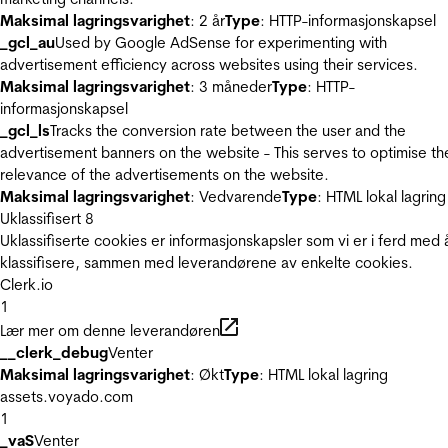
Maksimal lagringsvarighet
: 2 år
Type
: HTTP-informasjonskapsel
_gcl_au
Used by Google AdSense for experimenting with
advertisement efficiency across websites using their services.
Maksimal lagringsvarighet
: 3 måneder
Type
: HTTP-
informasjonskapsel
_gcl_ls
Tracks the conversion rate between the user and the
advertisement banners on the website - This serves to optimise th
relevance of the advertisements on the website.
Maksimal lagringsvarighet
: Vedvarende
Type
: HTML lokal lagring
Uklassifisert
8
Uklassifiserte cookies er informasjonskapsler som vi er i ferd med 
klassifisere, sammen med leverandørene av enkelte cookies.
Clerk.io
1
Lær mer om denne leverandøren
__clerk_debug
Venter
Maksimal lagringsvarighet
: Økt
Type
: HTML lokal lagring
assets.voyado.com
1
_vaS
Venter