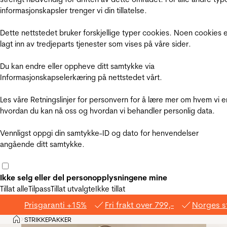
informasjonskapsler trenger vi din tillatelse.
Dette nettstedet bruker forskjellige typer cookies. Noen cookies 
lagt inn av tredjeparts tjenester som vises på våre sider.
Du kan endre eller oppheve ditt samtykke via
Informasjonskapselerkæring på nettstedet vårt.
Les våre Retningslinjer for personvern for å lære mer om hvem vi e
hvordan du kan nå oss og hvordan vi behandler personlig data.
Vennligst oppgi din samtykke-ID og dato for henvendelser
angående ditt samtykke.
Ikke selg eller del personopplysningene mine
Tillat alle
Tilpass
Tillat utvalgte
Ikke tillat
Prisgaranti +15%
Fri frakt over 799,-
Norges s
Hjem
STRIKKEPAKKER
>