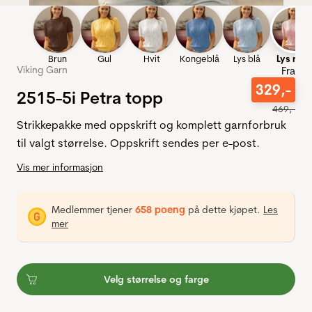
Brun
Gul
Hvit
Kongeblå
Lys blå
Lys rosa
Viking Garn
Fra
329
,-
2515-5i Petra topp
469
,-
Strikkepakke med oppskrift og komplett garnforbruk
til valgt størrelse. Oppskrift sendes per e-post.
Vis mer informasjon
Medlemmer tjener
658 poeng
på dette kjøpet.
Les
mer
Velg størrelse og farge