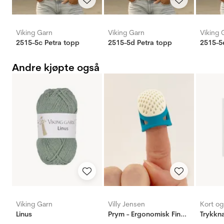
Viking Garn
Viking Garn
Viking 
2515-5c Petra topp
2515-5d Petra topp
2515-5
Andre kjøpte også
Viking Garn
Villy Jensen
Kort o
Linus
Prym - Ergonomisk Fingerbøl, X-Large
Trykkn