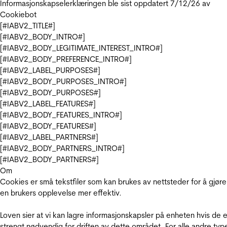
Informasjonskapselerklæringen ble sist oppdatert 7/12/26 av
Cookiebot
[#IABV2_TITLE#]
[#IABV2_BODY_INTRO#]
[#IABV2_BODY_LEGITIMATE_INTEREST_INTRO#]
[#IABV2_BODY_PREFERENCE_INTRO#]
[#IABV2_LABEL_PURPOSES#]
[#IABV2_BODY_PURPOSES_INTRO#]
[#IABV2_BODY_PURPOSES#]
[#IABV2_LABEL_FEATURES#]
[#IABV2_BODY_FEATURES_INTRO#]
[#IABV2_BODY_FEATURES#]
[#IABV2_LABEL_PARTNERS#]
[#IABV2_BODY_PARTNERS_INTRO#]
[#IABV2_BODY_PARTNERS#]
Om
Cookies er små tekstfiler som kan brukes av nettsteder for å gjøre
en brukers opplevelse mer effektiv.
Loven sier at vi kan lagre informasjonskapsler på enheten hvis de e
strengt nødvendig for driften av dette området. For alle andre typ