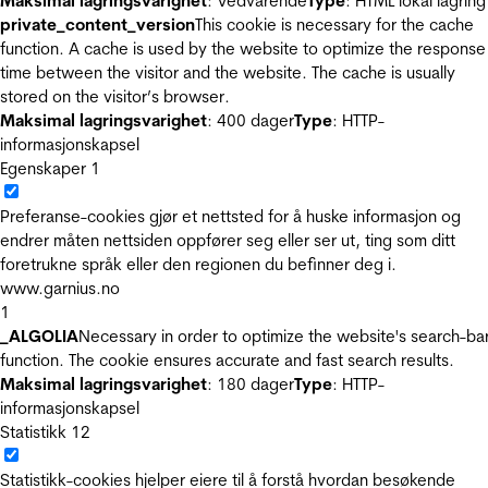
Maksimal lagringsvarighet
: Vedvarende
Type
: HTML lokal lagring
private_content_version
This cookie is necessary for the cache
function. A cache is used by the website to optimize the response
time between the visitor and the website. The cache is usually
stored on the visitor’s browser.
Maksimal lagringsvarighet
: 400 dager
Type
: HTTP-
informasjonskapsel
Egenskaper
1
Preferanse-cookies gjør et nettsted for å huske informasjon og
endrer måten nettsiden oppfører seg eller ser ut, ting som ditt
foretrukne språk eller den regionen du befinner deg i.
www.garnius.no
1
_ALGOLIA
Necessary in order to optimize the website's search-ba
function. The cookie ensures accurate and fast search results.
Maksimal lagringsvarighet
: 180 dager
Type
: HTTP-
informasjonskapsel
Statistikk
12
Statistikk-cookies hjelper eiere til å forstå hvordan besøkende