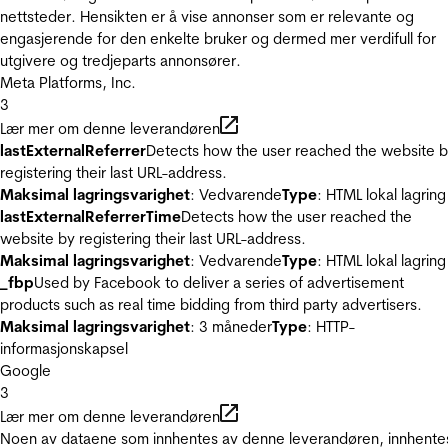
nettsteder. Hensikten er å vise annonser som er relevante og
engasjerende for den enkelte bruker og dermed mer verdifull for
utgivere og tredjeparts annonsører.
Meta Platforms, Inc.
3
Lær mer om denne leverandøren
lastExternalReferrer
Detects how the user reached the website 
registering their last URL-address.
Maksimal lagringsvarighet
: Vedvarende
Type
: HTML lokal lagring
lastExternalReferrerTime
Detects how the user reached the
website by registering their last URL-address.
Maksimal lagringsvarighet
: Vedvarende
Type
: HTML lokal lagring
_fbp
Used by Facebook to deliver a series of advertisement
products such as real time bidding from third party advertisers.
Maksimal lagringsvarighet
: 3 måneder
Type
: HTTP-
informasjonskapsel
Google
3
Lær mer om denne leverandøren
Noen av dataene som innhentes av denne leverandøren, innhente