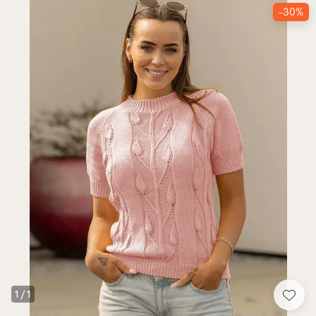
-30%
1
/
1