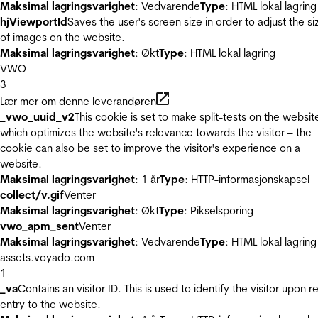
Maksimal lagringsvarighet
: Vedvarende
Type
: HTML lokal lagring
hjViewportId
Saves the user's screen size in order to adjust the si
of images on the website.
Maksimal lagringsvarighet
: Økt
Type
: HTML lokal lagring
VWO
3
Lær mer om denne leverandøren
_vwo_uuid_v2
This cookie is set to make split-tests on the websit
which optimizes the website's relevance towards the visitor – the
cookie can also be set to improve the visitor's experience on a
website.
Maksimal lagringsvarighet
: 1 år
Type
: HTTP-informasjonskapsel
collect/v.gif
Venter
Maksimal lagringsvarighet
: Økt
Type
: Pikselsporing
vwo_apm_sent
Venter
Maksimal lagringsvarighet
: Vedvarende
Type
: HTML lokal lagring
assets.voyado.com
1
_va
Contains an visitor ID. This is used to identify the visitor upon r
entry to the website.