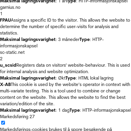
Maksimal lagringsvarighet
: 1 år
Type
: HTTP-informasjonskapsel
garnius.no
1
FPAU
Assigns a specific ID to the visitor. This allows the website to
determine the number of specific user-visits for analysis and
statistics.
Maksimal lagringsvarighet
: 3 måneder
Type
: HTTP-
informasjonskapsel
sc-static.net
2
u_scsid
Registers data on visitors' website-behaviour. This is used
for internal analysis and website optimization.
Maksimal lagringsvarighet
: Økt
Type
: HTML lokal lagring
X-AB
This cookie is used by the website’s operator in context with
multi-variate testing. This is a tool used to combine or change
content on the website. This allows the website to find the best
variation/edition of the site.
Maksimal lagringsvarighet
: 1 dag
Type
: HTTP-informasjonskapse
Markedsføring
27
Markedsførings-cookies brukes til å spore besøkende på