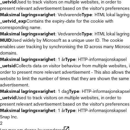
_uetvid
Used to track visitors on multiple websites, in order to
present relevant advertisement based on the visitor's preferences
Maksimal lagringsvarighet
: Vedvarende
Type
: HTML lokal lagring
_uetvid_exp
Contains the expiry-date for the cookie with
corresponding name.
Maksimal lagringsvarighet
: Vedvarende
Type
: HTML lokal lagring
MUID
Used widely by Microsoft as a unique user ID. The cookie
enables user tracking by synchronising the ID across many Microso
domains.
Maksimal lagringsvarighet
: 1 år
Type
: HTTP-informasjonskapsel
_uetsid
Collects data on visitor behaviour from multiple websites, 
order to present more relevant advertisement - This also allows th
website to limit the number of times that they are shown the same
advertisement.
Maksimal lagringsvarighet
: 1 dag
Type
: HTTP-informasjonskapse
_uetvid
Used to track visitors on multiple websites, in order to
present relevant advertisement based on the visitor's preferences
Maksimal lagringsvarighet
: 1 år
Type
: HTTP-informasjonskapsel
Snap Inc.
2