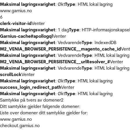
Maksimal lagringsvarighet
: Økt
Type
: HTML lokal lagring
www.garnius.no
6
clerk-visitor-id
Venter
Maksimal lagringsvarighet
: 1 dag
Type
: HTTP-informasjonskapse
Garnius-cache#apollogql
Venter
Maksimal lagringsvarighet
: Vedvarende
Type
: IndexedDB
M2_VENIA_BROWSER_PERSISTENCE__magento_cache_id
Vent
Maksimal lagringsvarighet
: Vedvarende
Type
: HTML lokal lagring
M2_VENIA_BROWSER_PERSISTENCE__urlResolver_#
Venter
Maksimal lagringsvarighet
: Vedvarende
Type
: HTML lokal lagring
scrollLock
Venter
Maksimal lagringsvarighet
: Økt
Type
: HTML lokal lagring
success_login_redirect_path
Venter
Maksimal lagringsvarighet
: Økt
Type
: HTML lokal lagring
Samtykke på tvers av domener
2
Ditt samtykke gjelder følgende domener:
Liste over domener ditt samtykke gjelder for:
www.garnius.no
checkout.garnius.no