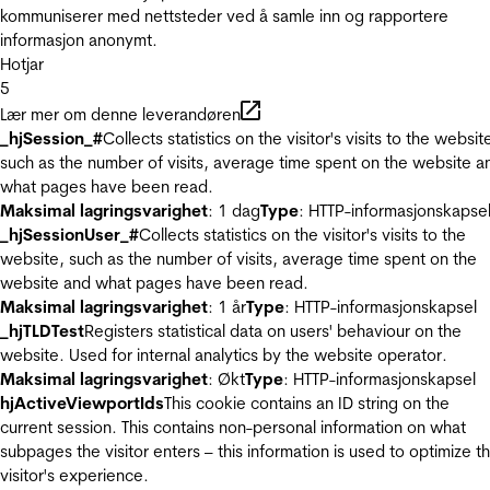
kommuniserer med nettsteder ved å samle inn og rapportere
informasjon anonymt.
Hotjar
5
Lær mer om denne leverandøren
_hjSession_#
Collects statistics on the visitor's visits to the websit
such as the number of visits, average time spent on the website a
what pages have been read.
Maksimal lagringsvarighet
: 1 dag
Type
: HTTP-informasjonskapse
_hjSessionUser_#
Collects statistics on the visitor's visits to the
website, such as the number of visits, average time spent on the
website and what pages have been read.
Maksimal lagringsvarighet
: 1 år
Type
: HTTP-informasjonskapsel
_hjTLDTest
Registers statistical data on users' behaviour on the
website. Used for internal analytics by the website operator.
Maksimal lagringsvarighet
: Økt
Type
: HTTP-informasjonskapsel
hjActiveViewportIds
This cookie contains an ID string on the
current session. This contains non-personal information on what
subpages the visitor enters – this information is used to optimize t
visitor's experience.