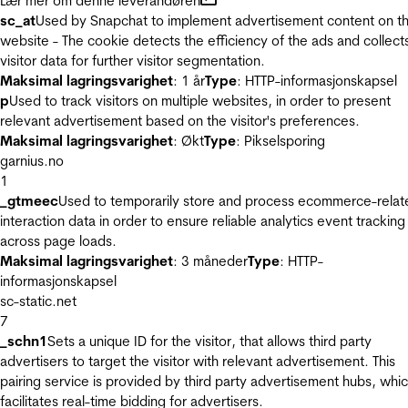
Lær mer om denne leverandøren
sc_at
Used by Snapchat to implement advertisement content on t
website - The cookie detects the efficiency of the ads and collect
visitor data for further visitor segmentation.
Maksimal lagringsvarighet
: 1 år
Type
: HTTP-informasjonskapsel
p
Used to track visitors on multiple websites, in order to present
relevant advertisement based on the visitor's preferences.
Maksimal lagringsvarighet
: Økt
Type
: Pikselsporing
garnius.no
1
_gtmeec
Used to temporarily store and process ecommerce-relat
interaction data in order to ensure reliable analytics event tracking
across page loads.
Maksimal lagringsvarighet
: 3 måneder
Type
: HTTP-
informasjonskapsel
sc-static.net
7
_schn1
Sets a unique ID for the visitor, that allows third party
advertisers to target the visitor with relevant advertisement. This
pairing service is provided by third party advertisement hubs, whi
facilitates real-time bidding for advertisers.