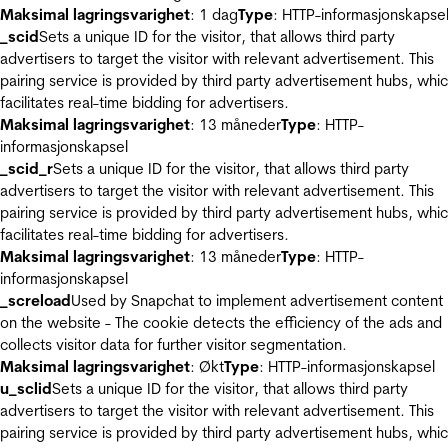
Maksimal lagringsvarighet
: 1 dag
Type
: HTTP-informasjonskapse
_scid
Sets a unique ID for the visitor, that allows third party
advertisers to target the visitor with relevant advertisement. This
pairing service is provided by third party advertisement hubs, whi
facilitates real-time bidding for advertisers.
Maksimal lagringsvarighet
: 13 måneder
Type
: HTTP-
informasjonskapsel
_scid_r
Sets a unique ID for the visitor, that allows third party
advertisers to target the visitor with relevant advertisement. This
pairing service is provided by third party advertisement hubs, whi
facilitates real-time bidding for advertisers.
Maksimal lagringsvarighet
: 13 måneder
Type
: HTTP-
informasjonskapsel
_screload
Used by Snapchat to implement advertisement content
on the website - The cookie detects the efficiency of the ads and
collects visitor data for further visitor segmentation.
Maksimal lagringsvarighet
: Økt
Type
: HTTP-informasjonskapsel
u_sclid
Sets a unique ID for the visitor, that allows third party
advertisers to target the visitor with relevant advertisement. This
pairing service is provided by third party advertisement hubs, whi