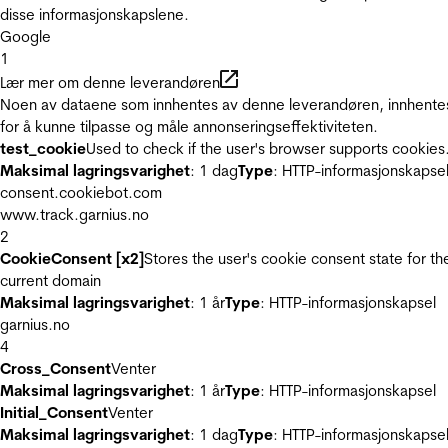
disse informasjonskapslene.
Google
1
Lær mer om denne leverandøren
Noen av dataene som innhentes av denne leverandøren, innhente
for å kunne tilpasse og måle annonseringseffektiviteten.
test_cookie
Used to check if the user's browser supports cookies
Maksimal lagringsvarighet
: 1 dag
Type
: HTTP-informasjonskapse
consent.cookiebot.com
www.track.garnius.no
2
CookieConsent [x2]
Stores the user's cookie consent state for th
current domain
Maksimal lagringsvarighet
: 1 år
Type
: HTTP-informasjonskapsel
garnius.no
4
Cross_Consent
Venter
Maksimal lagringsvarighet
: 1 år
Type
: HTTP-informasjonskapsel
Initial_Consent
Venter
Maksimal lagringsvarighet
: 1 dag
Type
: HTTP-informasjonskapse