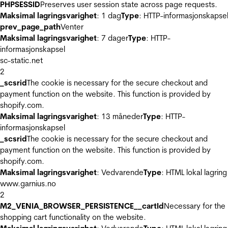
PHPSESSID
Preserves user session state across page requests.
Maksimal lagringsvarighet
: 1 dag
Type
: HTTP-informasjonskapse
prev_page_path
Venter
Maksimal lagringsvarighet
: 7 dager
Type
: HTTP-
informasjonskapsel
sc-static.net
2
_scsrid
The cookie is necessary for the secure checkout and
payment function on the website. This function is provided by
shopify.com.
Maksimal lagringsvarighet
: 13 måneder
Type
: HTTP-
informasjonskapsel
_scsrid
The cookie is necessary for the secure checkout and
payment function on the website. This function is provided by
shopify.com.
Maksimal lagringsvarighet
: Vedvarende
Type
: HTML lokal lagring
www.garnius.no
2
M2_VENIA_BROWSER_PERSISTENCE__cartId
Necessary for the
shopping cart functionality on the website.