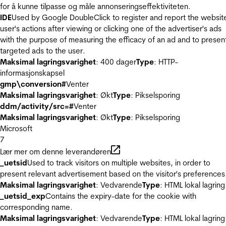
for å kunne tilpasse og måle annonseringseffektiviteten.
IDE
Used by Google DoubleClick to register and report the websit
user's actions after viewing or clicking one of the advertiser's ads
with the purpose of measuring the efficacy of an ad and to presen
targeted ads to the user.
Maksimal lagringsvarighet
: 400 dager
Type
: HTTP-
informasjonskapsel
gmp\conversion#
Venter
Maksimal lagringsvarighet
: Økt
Type
: Pikselsporing
ddm/activity/src=#
Venter
Maksimal lagringsvarighet
: Økt
Type
: Pikselsporing
Microsoft
7
Lær mer om denne leverandøren
_uetsid
Used to track visitors on multiple websites, in order to
present relevant advertisement based on the visitor's preferences
Maksimal lagringsvarighet
: Vedvarende
Type
: HTML lokal lagring
_uetsid_exp
Contains the expiry-date for the cookie with
corresponding name.
Maksimal lagringsvarighet
: Vedvarende
Type
: HTML lokal lagring