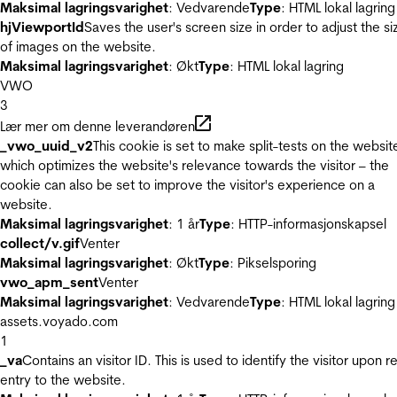
Maksimal lagringsvarighet
: Vedvarende
Type
: HTML lokal lagring
hjViewportId
Saves the user's screen size in order to adjust the si
of images on the website.
Maksimal lagringsvarighet
: Økt
Type
: HTML lokal lagring
VWO
3
Lær mer om denne leverandøren
_vwo_uuid_v2
This cookie is set to make split-tests on the websit
which optimizes the website's relevance towards the visitor – the
cookie can also be set to improve the visitor's experience on a
website.
Maksimal lagringsvarighet
: 1 år
Type
: HTTP-informasjonskapsel
collect/v.gif
Venter
Maksimal lagringsvarighet
: Økt
Type
: Pikselsporing
vwo_apm_sent
Venter
Maksimal lagringsvarighet
: Vedvarende
Type
: HTML lokal lagring
assets.voyado.com
1
_va
Contains an visitor ID. This is used to identify the visitor upon r
entry to the website.