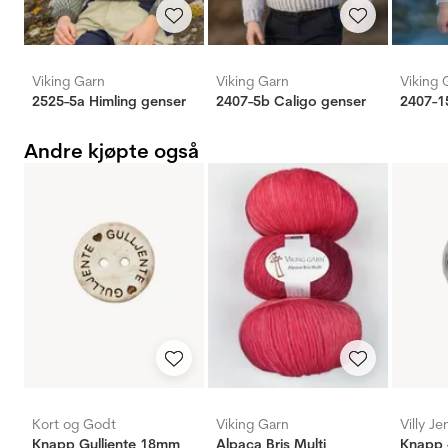
Viking Garn
Viking Garn
Viking 
2525-5a Himling genser
2407-5b Caligo genser
2407-1
Andre kjøpte også
Kort og Godt
Viking Garn
Villy J
Knapp Gulljente 18mm
Alpaca Bris Multi
Knapp 