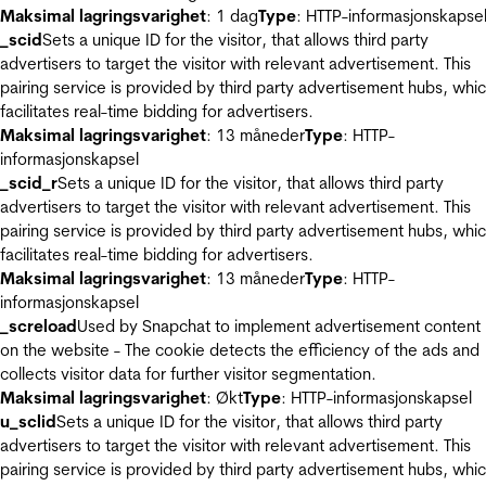
Maksimal lagringsvarighet
: 1 dag
Type
: HTTP-informasjonskapse
_scid
Sets a unique ID for the visitor, that allows third party
advertisers to target the visitor with relevant advertisement. This
pairing service is provided by third party advertisement hubs, whi
facilitates real-time bidding for advertisers.
Maksimal lagringsvarighet
: 13 måneder
Type
: HTTP-
informasjonskapsel
_scid_r
Sets a unique ID for the visitor, that allows third party
advertisers to target the visitor with relevant advertisement. This
pairing service is provided by third party advertisement hubs, whi
facilitates real-time bidding for advertisers.
Maksimal lagringsvarighet
: 13 måneder
Type
: HTTP-
informasjonskapsel
_screload
Used by Snapchat to implement advertisement content
on the website - The cookie detects the efficiency of the ads and
collects visitor data for further visitor segmentation.
Maksimal lagringsvarighet
: Økt
Type
: HTTP-informasjonskapsel
u_sclid
Sets a unique ID for the visitor, that allows third party
advertisers to target the visitor with relevant advertisement. This
pairing service is provided by third party advertisement hubs, whi