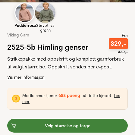
Pudderrosa
Støvet lys
grønn
Viking Garn
Fra
329
,-
2525-5b Himling genser
469
,-
Strikkepakke med oppskrift og komplett garnforbruk
til valgt størrelse. Oppskrift sendes per e-post.
Vis mer informasjon
Medlemmer tjener
658 poeng
på dette kjøpet.
Les
mer
Velg størrelse og farge