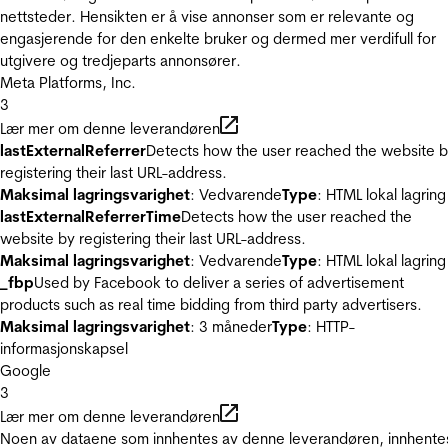
nettsteder. Hensikten er å vise annonser som er relevante og
engasjerende for den enkelte bruker og dermed mer verdifull for
utgivere og tredjeparts annonsører.
Meta Platforms, Inc.
3
Lær mer om denne leverandøren
lastExternalReferrer
Detects how the user reached the website 
registering their last URL-address.
Maksimal lagringsvarighet
: Vedvarende
Type
: HTML lokal lagring
lastExternalReferrerTime
Detects how the user reached the
website by registering their last URL-address.
Maksimal lagringsvarighet
: Vedvarende
Type
: HTML lokal lagring
_fbp
Used by Facebook to deliver a series of advertisement
products such as real time bidding from third party advertisers.
Maksimal lagringsvarighet
: 3 måneder
Type
: HTTP-
informasjonskapsel
Google
3
Lær mer om denne leverandøren
Noen av dataene som innhentes av denne leverandøren, innhente