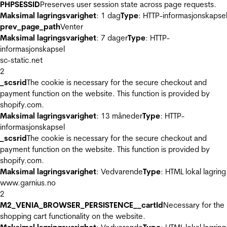
PHPSESSID
Preserves user session state across page requests.
Maksimal lagringsvarighet
: 1 dag
Type
: HTTP-informasjonskapse
prev_page_path
Venter
Maksimal lagringsvarighet
: 7 dager
Type
: HTTP-
informasjonskapsel
sc-static.net
2
_scsrid
The cookie is necessary for the secure checkout and
payment function on the website. This function is provided by
shopify.com.
Maksimal lagringsvarighet
: 13 måneder
Type
: HTTP-
informasjonskapsel
_scsrid
The cookie is necessary for the secure checkout and
payment function on the website. This function is provided by
shopify.com.
Maksimal lagringsvarighet
: Vedvarende
Type
: HTML lokal lagring
www.garnius.no
2
M2_VENIA_BROWSER_PERSISTENCE__cartId
Necessary for the
shopping cart functionality on the website.