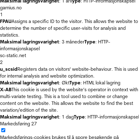
Maksimal lagringsvarighet
: 1 år
Type
: HTTP-informasjonskapsel
garnius.no
1
FPAU
Assigns a specific ID to the visitor. This allows the website to
determine the number of specific user-visits for analysis and
statistics.
Maksimal lagringsvarighet
: 3 måneder
Type
: HTTP-
informasjonskapsel
sc-static.net
2
u_scsid
Registers data on visitors' website-behaviour. This is used
for internal analysis and website optimization.
Maksimal lagringsvarighet
: Økt
Type
: HTML lokal lagring
X-AB
This cookie is used by the website’s operator in context with
multi-variate testing. This is a tool used to combine or change
content on the website. This allows the website to find the best
variation/edition of the site.
Maksimal lagringsvarighet
: 1 dag
Type
: HTTP-informasjonskapse
Markedsføring
27
Markedsførings-cookies brukes til å spore besøkende på