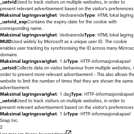
_uetvid
Used to track visitors on multiple websites, in order to
present relevant advertisement based on the visitor's preferences
Maksimal lagringsvarighet
: Vedvarende
Type
: HTML lokal lagring
_uetvid_exp
Contains the expiry-date for the cookie with
corresponding name.
Maksimal lagringsvarighet
: Vedvarende
Type
: HTML lokal lagring
MUID
Used widely by Microsoft as a unique user ID. The cookie
enables user tracking by synchronising the ID across many Microso
domains.
Maksimal lagringsvarighet
: 1 år
Type
: HTTP-informasjonskapsel
_uetsid
Collects data on visitor behaviour from multiple websites, 
order to present more relevant advertisement - This also allows th
website to limit the number of times that they are shown the same
advertisement.
Maksimal lagringsvarighet
: 1 dag
Type
: HTTP-informasjonskapse
_uetvid
Used to track visitors on multiple websites, in order to
present relevant advertisement based on the visitor's preferences
Maksimal lagringsvarighet
: 1 år
Type
: HTTP-informasjonskapsel
Snap Inc.
2