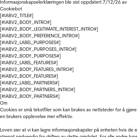
Informasjonskapselerklæringen ble sist oppdatert 7/12/26 av
Cookiebot
[#IABV2_TITLE#]
[#IABV2_BODY_INTRO#]
[#IABV2_BODY_LEGITIMATE_INTEREST_INTRO#]
[#IABV2_BODY_PREFERENCE_INTRO#]
[#IABV2_LABEL_PURPOSES#]
[#IABV2_BODY_PURPOSES_INTRO#]
[#IABV2_BODY_PURPOSES#]
[#IABV2_LABEL_FEATURES#]
[#IABV2_BODY_FEATURES_INTRO#]
[#IABV2_BODY_FEATURES#]
[#IABV2_LABEL_PARTNERS#]
[#IABV2_BODY_PARTNERS_INTRO#]
[#IABV2_BODY_PARTNERS#]
Om
Cookies er små tekstfiler som kan brukes av nettsteder for å gjøre
en brukers opplevelse mer effektiv.
Loven sier at vi kan lagre informasjonskapsler på enheten hvis de e
strengt nødvendig for driften av dette området. For alle andre typ