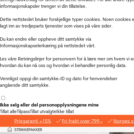
informasjonskapsler trenger vi din tillatelse.
Dette nettstedet bruker forskjellige typer cookies. Noen cookies 
lagt inn av tredjeparts tjenester som vises på våre sider.
Du kan endre eller oppheve ditt samtykke via
Informasjonskapselerkæring på nettstedet vårt.
Les våre Retningslinjer for personvern for å lære mer om hvem vi e
hvordan du kan nå oss og hvordan vi behandler personlig data.
Vennligst oppgi din samtykke-ID og dato for henvendelser
angående ditt samtykke.
Ikke selg eller del personopplysningene mine
Tillat alle
Tilpass
Tillat utvalgte
Ikke tillat
Prisgaranti +15%
Fri frakt over 799,-
Norges s
Hjem
STRIKKEPAKKER
>