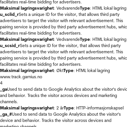
facilitates real-time bidding for advertisers.
Maksimal lagringsvarighet
: Vedvarende
Type
: HTML lokal lagring
u_sclid_r
Sets a unique ID for the visitor, that allows third party
advertisers to target the visitor with relevant advertisement. This
pairing service is provided by third party advertisement hubs, whi
facilitates real-time bidding for advertisers.
Maksimal lagringsvarighet
: Vedvarende
Type
: HTML lokal lagring
u_scsid_r
Sets a unique ID for the visitor, that allows third party
advertisers to target the visitor with relevant advertisement. This
pairing service is provided by third party advertisement hubs, whi
facilitates real-time bidding for advertisers.
Maksimal lagringsvarighet
: Økt
Type
: HTML lokal lagring
www.track.garnius.no
4
_ga
Used to send data to Google Analytics about the visitor's devi
and behavior. Tracks the visitor across devices and marketing
channels.
Maksimal lagringsvarighet
: 2 år
Type
: HTTP-informasjonskapsel
_ga_#
Used to send data to Google Analytics about the visitor's
device and behavior. Tracks the visitor across devices and
marketing channels.