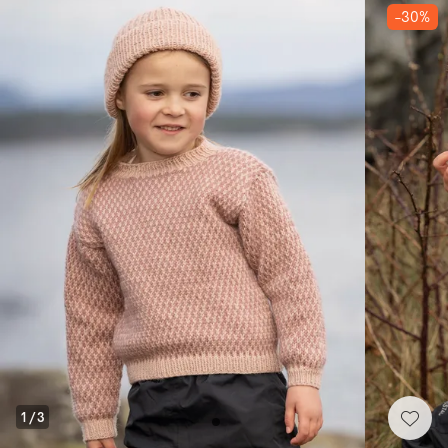
-30%
1
/
3