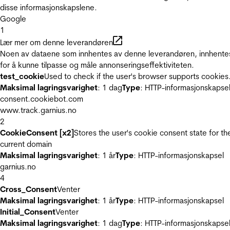
disse informasjonskapslene.
Google
1
Lær mer om denne leverandøren
Noen av dataene som innhentes av denne leverandøren, innhente
for å kunne tilpasse og måle annonseringseffektiviteten.
test_cookie
Used to check if the user's browser supports cookies
Maksimal lagringsvarighet
: 1 dag
Type
: HTTP-informasjonskapse
consent.cookiebot.com
www.track.garnius.no
2
CookieConsent [x2]
Stores the user's cookie consent state for th
current domain
Maksimal lagringsvarighet
: 1 år
Type
: HTTP-informasjonskapsel
garnius.no
4
Cross_Consent
Venter
Maksimal lagringsvarighet
: 1 år
Type
: HTTP-informasjonskapsel
Initial_Consent
Venter
Maksimal lagringsvarighet
: 1 dag
Type
: HTTP-informasjonskapse