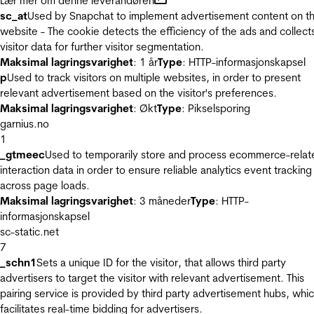
Lær mer om denne leverandøren
sc_at
Used by Snapchat to implement advertisement content on t
website - The cookie detects the efficiency of the ads and collect
visitor data for further visitor segmentation.
Maksimal lagringsvarighet
: 1 år
Type
: HTTP-informasjonskapsel
p
Used to track visitors on multiple websites, in order to present
relevant advertisement based on the visitor's preferences.
Maksimal lagringsvarighet
: Økt
Type
: Pikselsporing
garnius.no
1
_gtmeec
Used to temporarily store and process ecommerce-relat
interaction data in order to ensure reliable analytics event tracking
across page loads.
Maksimal lagringsvarighet
: 3 måneder
Type
: HTTP-
informasjonskapsel
sc-static.net
7
_schn1
Sets a unique ID for the visitor, that allows third party
advertisers to target the visitor with relevant advertisement. This
pairing service is provided by third party advertisement hubs, whi
facilitates real-time bidding for advertisers.