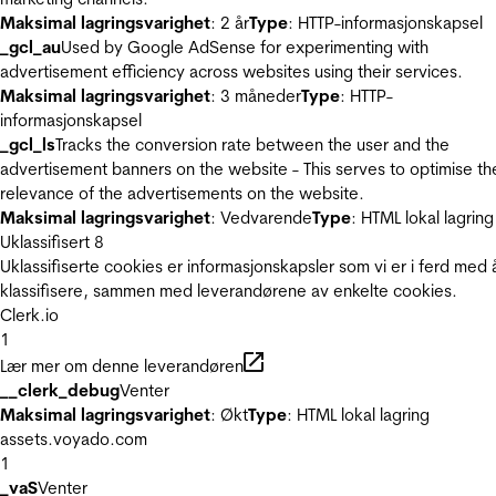
Maksimal lagringsvarighet
: 2 år
Type
: HTTP-informasjonskapsel
_gcl_au
Used by Google AdSense for experimenting with
advertisement efficiency across websites using their services.
Maksimal lagringsvarighet
: 3 måneder
Type
: HTTP-
informasjonskapsel
_gcl_ls
Tracks the conversion rate between the user and the
advertisement banners on the website - This serves to optimise th
relevance of the advertisements on the website.
Maksimal lagringsvarighet
: Vedvarende
Type
: HTML lokal lagring
Uklassifisert
8
Uklassifiserte cookies er informasjonskapsler som vi er i ferd med 
klassifisere, sammen med leverandørene av enkelte cookies.
Clerk.io
1
Lær mer om denne leverandøren
__clerk_debug
Venter
Maksimal lagringsvarighet
: Økt
Type
: HTML lokal lagring
assets.voyado.com
1
_vaS
Venter