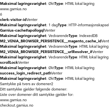
Maksimal lagringsvarighet
: Økt
Type
: HTML lokal lagring
www.garnius.no
6
clerk-visitor-id
Venter
Maksimal lagringsvarighet
: 1 dag
Type
: HTTP-informasjonskapse
Garnius-cache#apollogql
Venter
Maksimal lagringsvarighet
: Vedvarende
Type
: IndexedDB
M2_VENIA_BROWSER_PERSISTENCE__magento_cache_id
Vent
Maksimal lagringsvarighet
: Vedvarende
Type
: HTML lokal lagring
M2_VENIA_BROWSER_PERSISTENCE__urlResolver_#
Venter
Maksimal lagringsvarighet
: Vedvarende
Type
: HTML lokal lagring
scrollLock
Venter
Maksimal lagringsvarighet
: Økt
Type
: HTML lokal lagring
success_login_redirect_path
Venter
Maksimal lagringsvarighet
: Økt
Type
: HTML lokal lagring
Samtykke på tvers av domener
2
Ditt samtykke gjelder følgende domener:
Liste over domener ditt samtykke gjelder for:
www.garnius.no
checkout.garnius.no