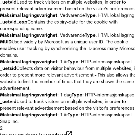
_uetvid
Used to track visitors on multiple websites, in order to
present relevant advertisement based on the visitor's preferences
Maksimal lagringsvarighet
: Vedvarende
Type
: HTML lokal lagring
_uetvid_exp
Contains the expiry-date for the cookie with
corresponding name.
Maksimal lagringsvarighet
: Vedvarende
Type
: HTML lokal lagring
MUID
Used widely by Microsoft as a unique user ID. The cookie
enables user tracking by synchronising the ID across many Microso
domains.
Maksimal lagringsvarighet
: 1 år
Type
: HTTP-informasjonskapsel
_uetsid
Collects data on visitor behaviour from multiple websites, 
order to present more relevant advertisement - This also allows th
website to limit the number of times that they are shown the same
advertisement.
Maksimal lagringsvarighet
: 1 dag
Type
: HTTP-informasjonskapse
_uetvid
Used to track visitors on multiple websites, in order to
present relevant advertisement based on the visitor's preferences
Maksimal lagringsvarighet
: 1 år
Type
: HTTP-informasjonskapsel
Snap Inc.
2