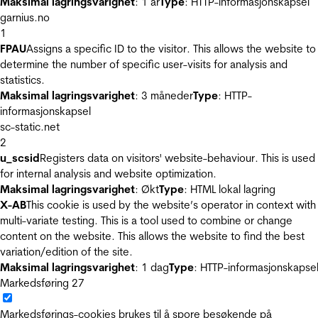
Maksimal lagringsvarighet
: 1 år
Type
: HTTP-informasjonskapsel
garnius.no
1
FPAU
Assigns a specific ID to the visitor. This allows the website to
determine the number of specific user-visits for analysis and
statistics.
Maksimal lagringsvarighet
: 3 måneder
Type
: HTTP-
informasjonskapsel
sc-static.net
2
u_scsid
Registers data on visitors' website-behaviour. This is used
for internal analysis and website optimization.
Maksimal lagringsvarighet
: Økt
Type
: HTML lokal lagring
X-AB
This cookie is used by the website’s operator in context with
multi-variate testing. This is a tool used to combine or change
content on the website. This allows the website to find the best
variation/edition of the site.
Maksimal lagringsvarighet
: 1 dag
Type
: HTTP-informasjonskapse
Markedsføring
27
Markedsførings-cookies brukes til å spore besøkende på