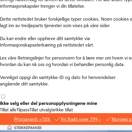
informasjonskapsler trenger vi din tillatelse.
Dette nettstedet bruker forskjellige typer cookies. Noen cookies 
lagt inn av tredjeparts tjenester som vises på våre sider.
Du kan endre eller oppheve ditt samtykke via
Informasjonskapselerkæring på nettstedet vårt.
Les våre Retningslinjer for personvern for å lære mer om hvem vi e
hvordan du kan nå oss og hvordan vi behandler personlig data.
Vennligst oppgi din samtykke-ID og dato for henvendelser
angående ditt samtykke.
Ikke selg eller del personopplysningene mine
Tillat alle
Tilpass
Tillat utvalgte
Ikke tillat
Prisgaranti +15%
Fri frakt over 799,-
Norges s
Hjem
STRIKKEPAKKER
>