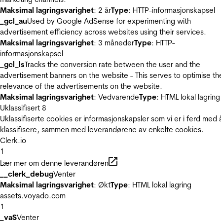
Maksimal lagringsvarighet
: 2 år
Type
: HTTP-informasjonskapsel
_gcl_au
Used by Google AdSense for experimenting with
advertisement efficiency across websites using their services.
Maksimal lagringsvarighet
: 3 måneder
Type
: HTTP-
informasjonskapsel
_gcl_ls
Tracks the conversion rate between the user and the
advertisement banners on the website - This serves to optimise th
relevance of the advertisements on the website.
Maksimal lagringsvarighet
: Vedvarende
Type
: HTML lokal lagring
Uklassifisert
8
Uklassifiserte cookies er informasjonskapsler som vi er i ferd med 
klassifisere, sammen med leverandørene av enkelte cookies.
Clerk.io
1
Lær mer om denne leverandøren
__clerk_debug
Venter
Maksimal lagringsvarighet
: Økt
Type
: HTML lokal lagring
assets.voyado.com
1
_vaS
Venter