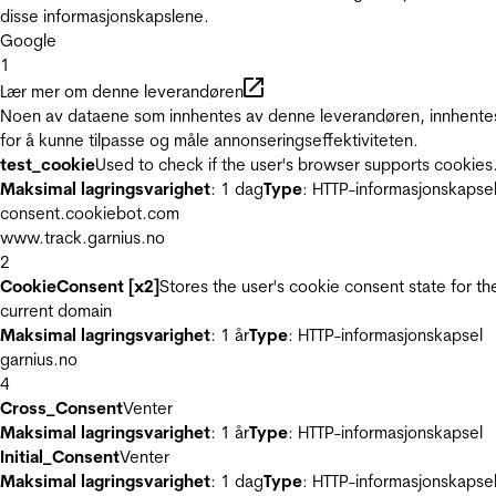
disse informasjonskapslene.
Google
1
Lær mer om denne leverandøren
Noen av dataene som innhentes av denne leverandøren, innhente
for å kunne tilpasse og måle annonseringseffektiviteten.
test_cookie
Used to check if the user's browser supports cookies
Maksimal lagringsvarighet
: 1 dag
Type
: HTTP-informasjonskapse
consent.cookiebot.com
www.track.garnius.no
2
CookieConsent [x2]
Stores the user's cookie consent state for th
current domain
Maksimal lagringsvarighet
: 1 år
Type
: HTTP-informasjonskapsel
garnius.no
4
Cross_Consent
Venter
Maksimal lagringsvarighet
: 1 år
Type
: HTTP-informasjonskapsel
Initial_Consent
Venter
Maksimal lagringsvarighet
: 1 dag
Type
: HTTP-informasjonskapse