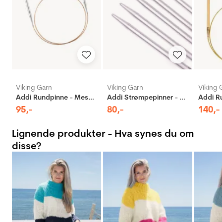
Viking Garn
Viking Garn
Viking 
Addi Rundpinne - Messing
Addi Strømpepinner - Aluminium
95
,-
80
,-
140
,-
Lignende produkter - Hva synes du om
disse?