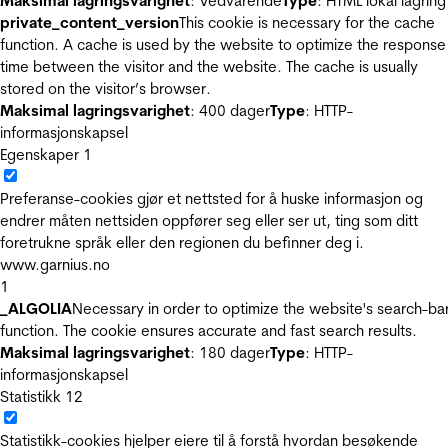
Maksimal lagringsvarighet
: Vedvarende
Type
: HTML lokal lagring
private_content_version
This cookie is necessary for the cache
function. A cache is used by the website to optimize the response
time between the visitor and the website. The cache is usually
stored on the visitor’s browser.
Maksimal lagringsvarighet
: 400 dager
Type
: HTTP-
informasjonskapsel
Egenskaper
1
Preferanse-cookies gjør et nettsted for å huske informasjon og
endrer måten nettsiden oppfører seg eller ser ut, ting som ditt
foretrukne språk eller den regionen du befinner deg i.
www.garnius.no
1
_ALGOLIA
Necessary in order to optimize the website's search-ba
function. The cookie ensures accurate and fast search results.
Maksimal lagringsvarighet
: 180 dager
Type
: HTTP-
informasjonskapsel
Statistikk
12
Statistikk-cookies hjelper eiere til å forstå hvordan besøkende