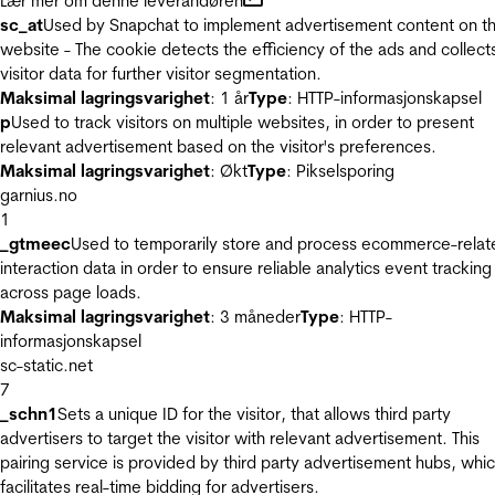
Lær mer om denne leverandøren
sc_at
Used by Snapchat to implement advertisement content on t
website - The cookie detects the efficiency of the ads and collect
visitor data for further visitor segmentation.
Maksimal lagringsvarighet
: 1 år
Type
: HTTP-informasjonskapsel
p
Used to track visitors on multiple websites, in order to present
relevant advertisement based on the visitor's preferences.
Maksimal lagringsvarighet
: Økt
Type
: Pikselsporing
garnius.no
1
_gtmeec
Used to temporarily store and process ecommerce-relat
interaction data in order to ensure reliable analytics event tracking
across page loads.
Maksimal lagringsvarighet
: 3 måneder
Type
: HTTP-
informasjonskapsel
sc-static.net
7
_schn1
Sets a unique ID for the visitor, that allows third party
advertisers to target the visitor with relevant advertisement. This
pairing service is provided by third party advertisement hubs, whi
facilitates real-time bidding for advertisers.