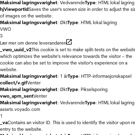
Maksimal lagringsvarighet
: Vedvarende
Type
: HTML lokal lagring
hjViewportId
Saves the user's screen size in order to adjust the si
of images on the website.
Maksimal lagringsvarighet
: Økt
Type
: HTML lokal lagring
VWO
3
Lær mer om denne leverandøren
_vwo_uuid_v2
This cookie is set to make split-tests on the websit
which optimizes the website's relevance towards the visitor – the
cookie can also be set to improve the visitor's experience on a
website.
Maksimal lagringsvarighet
: 1 år
Type
: HTTP-informasjonskapsel
collect/v.gif
Venter
Maksimal lagringsvarighet
: Økt
Type
: Pikselsporing
vwo_apm_sent
Venter
Maksimal lagringsvarighet
: Vedvarende
Type
: HTML lokal lagring
assets.voyado.com
1
_va
Contains an visitor ID. This is used to identify the visitor upon r
entry to the website.