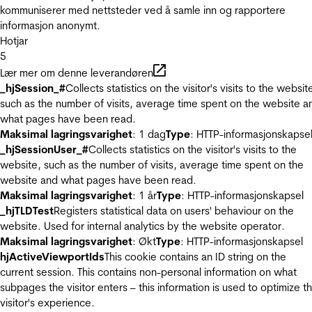
kommuniserer med nettsteder ved å samle inn og rapportere
informasjon anonymt.
Hotjar
5
Lær mer om denne leverandøren
_hjSession_#
Collects statistics on the visitor's visits to the websit
such as the number of visits, average time spent on the website a
what pages have been read.
Maksimal lagringsvarighet
: 1 dag
Type
: HTTP-informasjonskapse
_hjSessionUser_#
Collects statistics on the visitor's visits to the
website, such as the number of visits, average time spent on the
website and what pages have been read.
Maksimal lagringsvarighet
: 1 år
Type
: HTTP-informasjonskapsel
_hjTLDTest
Registers statistical data on users' behaviour on the
website. Used for internal analytics by the website operator.
Maksimal lagringsvarighet
: Økt
Type
: HTTP-informasjonskapsel
hjActiveViewportIds
This cookie contains an ID string on the
current session. This contains non-personal information on what
subpages the visitor enters – this information is used to optimize t
visitor's experience.