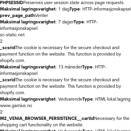
PHPSESSID
Preserves user session state across page requests.
Maksimal lagringsvarighet
: 1 dag
Type
: HTTP-informasjonskapse
prev_page_path
Venter
Maksimal lagringsvarighet
: 7 dager
Type
: HTTP-
informasjonskapsel
sc-static.net
2
_scsrid
The cookie is necessary for the secure checkout and
payment function on the website. This function is provided by
shopify.com.
Maksimal lagringsvarighet
: 13 måneder
Type
: HTTP-
informasjonskapsel
_scsrid
The cookie is necessary for the secure checkout and
payment function on the website. This function is provided by
shopify.com.
Maksimal lagringsvarighet
: Vedvarende
Type
: HTML lokal lagring
www.garnius.no
2
M2_VENIA_BROWSER_PERSISTENCE__cartId
Necessary for the
shopping cart functionality on the website.