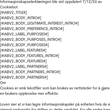
Informasjonskapselerklæringen ble sist oppdatert 7/12/26 av
Cookiebot
[#IABV2_TITLE#]
[#IABV2_BODY_INTRO#]
[#IABV2_BODY_LEGITIMATE_INTEREST_INTRO#]
[#IABV2_BODY_PREFERENCE_INTRO#]
[#IABV2_LABEL_PURPOSES#]
[#IABV2_BODY_PURPOSES_INTRO#]
[#IABV2_BODY_PURPOSES#]
[#IABV2_LABEL_FEATURES#]
[#IABV2_BODY_FEATURES_INTRO#]
[#IABV2_BODY_FEATURES#]
[#IABV2_LABEL_PARTNERS#]
[#IABV2_BODY_PARTNERS_INTRO#]
[#IABV2_BODY_PARTNERS#]
Om
Cookies er små tekstfiler som kan brukes av nettsteder for å gjøre
en brukers opplevelse mer effektiv.
Loven sier at vi kan lagre informasjonskapsler på enheten hvis de e
strengt nødvendig for driften av dette området. For alle andre typ