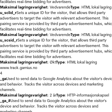
facilitates real-time bidding for advertisers.
Maksimal lagringsvarighet
: Vedvarende
Type
: HTML lokal lagring
u_sclid_r
Sets a unique ID for the visitor, that allows third party
advertisers to target the visitor with relevant advertisement. This
pairing service is provided by third party advertisement hubs, whi
facilitates real-time bidding for advertisers.
Maksimal lagringsvarighet
: Vedvarende
Type
: HTML lokal lagring
u_scsid_r
Sets a unique ID for the visitor, that allows third party
advertisers to target the visitor with relevant advertisement. This
pairing service is provided by third party advertisement hubs, whi
facilitates real-time bidding for advertisers.
Maksimal lagringsvarighet
: Økt
Type
: HTML lokal lagring
www.track.garnius.no
4
_ga
Used to send data to Google Analytics about the visitor's devi
and behavior. Tracks the visitor across devices and marketing
channels.
Maksimal lagringsvarighet
: 2 år
Type
: HTTP-informasjonskapsel
_ga_#
Used to send data to Google Analytics about the visitor's
device and behavior. Tracks the visitor across devices and
marketing channels.