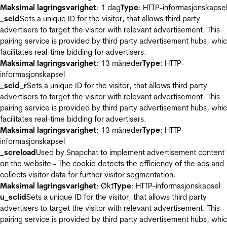
Maksimal lagringsvarighet
: 1 dag
Type
: HTTP-informasjonskapse
_scid
Sets a unique ID for the visitor, that allows third party
advertisers to target the visitor with relevant advertisement. This
pairing service is provided by third party advertisement hubs, whi
facilitates real-time bidding for advertisers.
Maksimal lagringsvarighet
: 13 måneder
Type
: HTTP-
informasjonskapsel
_scid_r
Sets a unique ID for the visitor, that allows third party
advertisers to target the visitor with relevant advertisement. This
pairing service is provided by third party advertisement hubs, whi
facilitates real-time bidding for advertisers.
Maksimal lagringsvarighet
: 13 måneder
Type
: HTTP-
informasjonskapsel
_screload
Used by Snapchat to implement advertisement content
on the website - The cookie detects the efficiency of the ads and
collects visitor data for further visitor segmentation.
Maksimal lagringsvarighet
: Økt
Type
: HTTP-informasjonskapsel
u_sclid
Sets a unique ID for the visitor, that allows third party
advertisers to target the visitor with relevant advertisement. This
pairing service is provided by third party advertisement hubs, whi