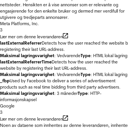
nettsteder. Hensikten er å vise annonser som er relevante og
engasjerende for den enkelte bruker og dermed mer verdifull for
utgivere og tredjeparts annonsører.
Meta Platforms, Inc.
3
Lær mer om denne leverandøren
lastExternalReferrer
Detects how the user reached the website 
registering their last URL-address.
Maksimal lagringsvarighet
: Vedvarende
Type
: HTML lokal lagring
lastExternalReferrerTime
Detects how the user reached the
website by registering their last URL-address.
Maksimal lagringsvarighet
: Vedvarende
Type
: HTML lokal lagring
_fbp
Used by Facebook to deliver a series of advertisement
products such as real time bidding from third party advertisers.
Maksimal lagringsvarighet
: 3 måneder
Type
: HTTP-
informasjonskapsel
Google
3
Lær mer om denne leverandøren
Noen av dataene som innhentes av denne leverandøren, innhente