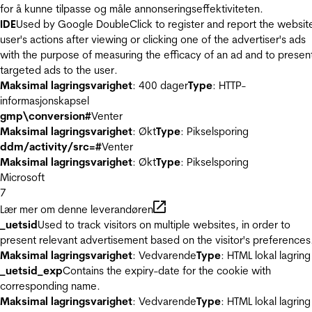
for å kunne tilpasse og måle annonseringseffektiviteten.
IDE
Used by Google DoubleClick to register and report the websit
user's actions after viewing or clicking one of the advertiser's ads
with the purpose of measuring the efficacy of an ad and to presen
targeted ads to the user.
Maksimal lagringsvarighet
: 400 dager
Type
: HTTP-
informasjonskapsel
gmp\conversion#
Venter
Maksimal lagringsvarighet
: Økt
Type
: Pikselsporing
ddm/activity/src=#
Venter
Maksimal lagringsvarighet
: Økt
Type
: Pikselsporing
Microsoft
7
Lær mer om denne leverandøren
_uetsid
Used to track visitors on multiple websites, in order to
present relevant advertisement based on the visitor's preferences
Maksimal lagringsvarighet
: Vedvarende
Type
: HTML lokal lagring
_uetsid_exp
Contains the expiry-date for the cookie with
corresponding name.
Maksimal lagringsvarighet
: Vedvarende
Type
: HTML lokal lagring