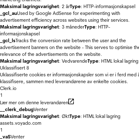
Maksimal lagringsvarighet
: 2 år
Type
: HTTP-informasjonskapsel
_gcl_au
Used by Google AdSense for experimenting with
advertisement efficiency across websites using their services.
Maksimal lagringsvarighet
: 3 måneder
Type
: HTTP-
informasjonskapsel
_gcl_ls
Tracks the conversion rate between the user and the
advertisement banners on the website - This serves to optimise th
relevance of the advertisements on the website.
Maksimal lagringsvarighet
: Vedvarende
Type
: HTML lokal lagring
Uklassifisert
8
Uklassifiserte cookies er informasjonskapsler som vi er i ferd med 
klassifisere, sammen med leverandørene av enkelte cookies.
Clerk.io
1
Lær mer om denne leverandøren
__clerk_debug
Venter
Maksimal lagringsvarighet
: Økt
Type
: HTML lokal lagring
assets.voyado.com
1
_vaS
Venter