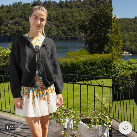
1
/
4