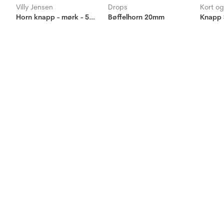
Villy Jensen
Drops
Kort o
Horn knapp - mørk - 50mm
Bøffelhorn 20mm