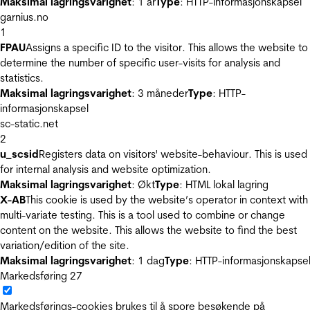
Maksimal lagringsvarighet
: 1 år
Type
: HTTP-informasjonskapsel
garnius.no
1
FPAU
Assigns a specific ID to the visitor. This allows the website to
determine the number of specific user-visits for analysis and
statistics.
Maksimal lagringsvarighet
: 3 måneder
Type
: HTTP-
informasjonskapsel
sc-static.net
2
u_scsid
Registers data on visitors' website-behaviour. This is used
for internal analysis and website optimization.
Maksimal lagringsvarighet
: Økt
Type
: HTML lokal lagring
X-AB
This cookie is used by the website’s operator in context with
multi-variate testing. This is a tool used to combine or change
content on the website. This allows the website to find the best
variation/edition of the site.
Maksimal lagringsvarighet
: 1 dag
Type
: HTTP-informasjonskapse
Markedsføring
27
Markedsførings-cookies brukes til å spore besøkende på