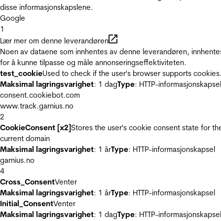
disse informasjonskapslene.
Google
1
Lær mer om denne leverandøren
Noen av dataene som innhentes av denne leverandøren, innhente
for å kunne tilpasse og måle annonseringseffektiviteten.
test_cookie
Used to check if the user's browser supports cookies
Maksimal lagringsvarighet
: 1 dag
Type
: HTTP-informasjonskapse
consent.cookiebot.com
www.track.garnius.no
2
CookieConsent [x2]
Stores the user's cookie consent state for th
current domain
Maksimal lagringsvarighet
: 1 år
Type
: HTTP-informasjonskapsel
garnius.no
4
Cross_Consent
Venter
Maksimal lagringsvarighet
: 1 år
Type
: HTTP-informasjonskapsel
Initial_Consent
Venter
Maksimal lagringsvarighet
: 1 dag
Type
: HTTP-informasjonskapse