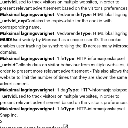
_uetvid
Used to track visitors on multiple websites, in order to
present relevant advertisement based on the visitor's preferences
Maksimal lagringsvarighet
: Vedvarende
Type
: HTML lokal lagring
_uetvid_exp
Contains the expiry-date for the cookie with
corresponding name.
Maksimal lagringsvarighet
: Vedvarende
Type
: HTML lokal lagring
MUID
Used widely by Microsoft as a unique user ID. The cookie
enables user tracking by synchronising the ID across many Microso
domains.
Maksimal lagringsvarighet
: 1 år
Type
: HTTP-informasjonskapsel
_uetsid
Collects data on visitor behaviour from multiple websites, 
order to present more relevant advertisement - This also allows th
website to limit the number of times that they are shown the same
advertisement.
Maksimal lagringsvarighet
: 1 dag
Type
: HTTP-informasjonskapse
_uetvid
Used to track visitors on multiple websites, in order to
present relevant advertisement based on the visitor's preferences
Maksimal lagringsvarighet
: 1 år
Type
: HTTP-informasjonskapsel
Snap Inc.
2