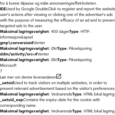
for å kunne tilpasse og måle annonseringseffektiviteten.
IDE
Used by Google DoubleClick to register and report the websit
user's actions after viewing or clicking one of the advertiser's ads
with the purpose of measuring the efficacy of an ad and to presen
targeted ads to the user.
Maksimal lagringsvarighet
: 400 dager
Type
: HTTP-
informasjonskapsel
gmp\conversion#
Venter
Maksimal lagringsvarighet
: Økt
Type
: Pikselsporing
ddm/activity/src=#
Venter
Maksimal lagringsvarighet
: Økt
Type
: Pikselsporing
Microsoft
7
Lær mer om denne leverandøren
_uetsid
Used to track visitors on multiple websites, in order to
present relevant advertisement based on the visitor's preferences
Maksimal lagringsvarighet
: Vedvarende
Type
: HTML lokal lagring
_uetsid_exp
Contains the expiry-date for the cookie with
corresponding name.
Maksimal lagringsvarighet
: Vedvarende
Type
: HTML lokal lagring