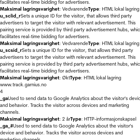
facilitates real-time bidding for advertisers.
Maksimal lagringsvarighet
: Vedvarende
Type
: HTML lokal lagring
u_sclid_r
Sets a unique ID for the visitor, that allows third party
advertisers to target the visitor with relevant advertisement. This
pairing service is provided by third party advertisement hubs, whi
facilitates real-time bidding for advertisers.
Maksimal lagringsvarighet
: Vedvarende
Type
: HTML lokal lagring
u_scsid_r
Sets a unique ID for the visitor, that allows third party
advertisers to target the visitor with relevant advertisement. This
pairing service is provided by third party advertisement hubs, whi
facilitates real-time bidding for advertisers.
Maksimal lagringsvarighet
: Økt
Type
: HTML lokal lagring
www.track.garnius.no
4
_ga
Used to send data to Google Analytics about the visitor's devi
and behavior. Tracks the visitor across devices and marketing
channels.
Maksimal lagringsvarighet
: 2 år
Type
: HTTP-informasjonskapsel
_ga_#
Used to send data to Google Analytics about the visitor's
device and behavior. Tracks the visitor across devices and
marketing channels.