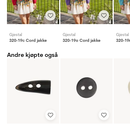
Gjestal
Gjestal
Gjestal
320-19c Cord jakke
320-19o Cord jakke
320-19
Andre kjøpte også