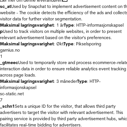
Lær mer om denne leverandøren
sc_at
Used by Snapchat to implement advertisement content on t
website - The cookie detects the efficiency of the ads and collect
visitor data for further visitor segmentation.
Maksimal lagringsvarighet
: 1 år
Type
: HTTP-informasjonskapsel
p
Used to track visitors on multiple websites, in order to present
relevant advertisement based on the visitor's preferences.
Maksimal lagringsvarighet
: Økt
Type
: Pikselsporing
garnius.no
1
_gtmeec
Used to temporarily store and process ecommerce-relat
interaction data in order to ensure reliable analytics event tracking
across page loads.
Maksimal lagringsvarighet
: 3 måneder
Type
: HTTP-
informasjonskapsel
sc-static.net
7
_schn1
Sets a unique ID for the visitor, that allows third party
advertisers to target the visitor with relevant advertisement. This
pairing service is provided by third party advertisement hubs, whi
facilitates real-time bidding for advertisers.