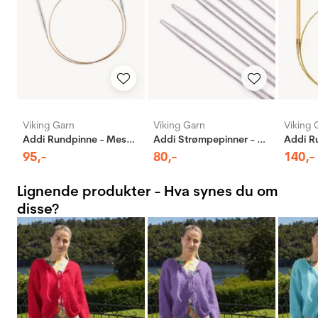
Viking Garn
Viking Garn
Viking 
Addi Rundpinne - Messing
Addi Strømpepinner - Aluminium
95
,-
80
,-
140
,-
Lignende produkter - Hva synes du om
disse?