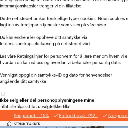
informasjonskapsler trenger vi din tillatelse.
Dette nettstedet bruker forskjellige typer cookies. Noen cookies 
lagt inn av tredjeparts tjenester som vises på våre sider.
Du kan endre eller oppheve ditt samtykke via
Informasjonskapselerkæring på nettstedet vårt.
Les våre Retningslinjer for personvern for å lære mer om hvem vi e
hvordan du kan nå oss og hvordan vi behandler personlig data.
Vennligst oppgi din samtykke-ID og dato for henvendelser
angående ditt samtykke.
Ikke selg eller del personopplysningene mine
Tillat alle
Tilpass
Tillat utvalgte
Ikke tillat
Prisgaranti +15%
Fri frakt over 799,-
Norges s
Hjem
STRIKKEPAKKER
>