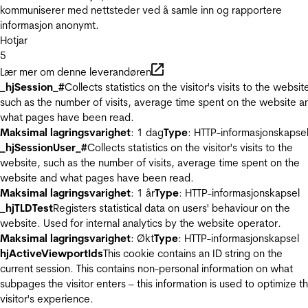
kommuniserer med nettsteder ved å samle inn og rapportere
informasjon anonymt.
Hotjar
5
Lær mer om denne leverandøren
_hjSession_#
Collects statistics on the visitor's visits to the websit
such as the number of visits, average time spent on the website a
what pages have been read.
Maksimal lagringsvarighet
: 1 dag
Type
: HTTP-informasjonskapse
_hjSessionUser_#
Collects statistics on the visitor's visits to the
website, such as the number of visits, average time spent on the
website and what pages have been read.
Maksimal lagringsvarighet
: 1 år
Type
: HTTP-informasjonskapsel
_hjTLDTest
Registers statistical data on users' behaviour on the
website. Used for internal analytics by the website operator.
Maksimal lagringsvarighet
: Økt
Type
: HTTP-informasjonskapsel
hjActiveViewportIds
This cookie contains an ID string on the
current session. This contains non-personal information on what
subpages the visitor enters – this information is used to optimize t
visitor's experience.