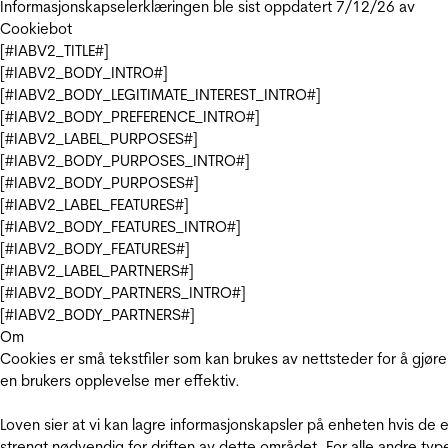
Informasjonskapselerklæringen ble sist oppdatert 7/12/26 av
Cookiebot
[#IABV2_TITLE#]
[#IABV2_BODY_INTRO#]
[#IABV2_BODY_LEGITIMATE_INTEREST_INTRO#]
[#IABV2_BODY_PREFERENCE_INTRO#]
[#IABV2_LABEL_PURPOSES#]
[#IABV2_BODY_PURPOSES_INTRO#]
[#IABV2_BODY_PURPOSES#]
[#IABV2_LABEL_FEATURES#]
[#IABV2_BODY_FEATURES_INTRO#]
[#IABV2_BODY_FEATURES#]
[#IABV2_LABEL_PARTNERS#]
[#IABV2_BODY_PARTNERS_INTRO#]
[#IABV2_BODY_PARTNERS#]
Om
Cookies er små tekstfiler som kan brukes av nettsteder for å gjøre
en brukers opplevelse mer effektiv.
Loven sier at vi kan lagre informasjonskapsler på enheten hvis de e
strengt nødvendig for driften av dette området. For alle andre typ