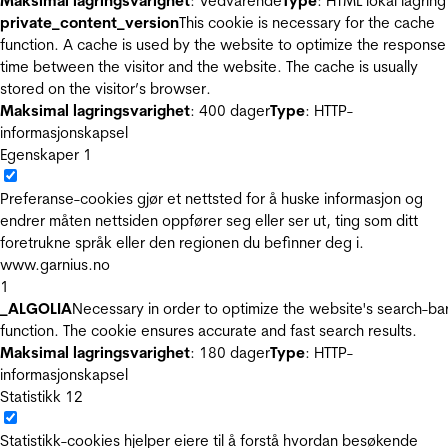
Maksimal lagringsvarighet
: Vedvarende
Type
: HTML lokal lagring
private_content_version
This cookie is necessary for the cache
function. A cache is used by the website to optimize the response
time between the visitor and the website. The cache is usually
stored on the visitor’s browser.
Maksimal lagringsvarighet
: 400 dager
Type
: HTTP-
informasjonskapsel
Egenskaper
1
Preferanse-cookies gjør et nettsted for å huske informasjon og
endrer måten nettsiden oppfører seg eller ser ut, ting som ditt
foretrukne språk eller den regionen du befinner deg i.
www.garnius.no
1
_ALGOLIA
Necessary in order to optimize the website's search-ba
function. The cookie ensures accurate and fast search results.
Maksimal lagringsvarighet
: 180 dager
Type
: HTTP-
informasjonskapsel
Statistikk
12
Statistikk-cookies hjelper eiere til å forstå hvordan besøkende