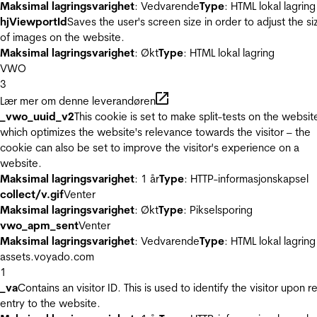
Maksimal lagringsvarighet
: Vedvarende
Type
: HTML lokal lagring
hjViewportId
Saves the user's screen size in order to adjust the si
of images on the website.
Maksimal lagringsvarighet
: Økt
Type
: HTML lokal lagring
VWO
3
Lær mer om denne leverandøren
_vwo_uuid_v2
This cookie is set to make split-tests on the websit
which optimizes the website's relevance towards the visitor – the
cookie can also be set to improve the visitor's experience on a
website.
Maksimal lagringsvarighet
: 1 år
Type
: HTTP-informasjonskapsel
collect/v.gif
Venter
Maksimal lagringsvarighet
: Økt
Type
: Pikselsporing
vwo_apm_sent
Venter
Maksimal lagringsvarighet
: Vedvarende
Type
: HTML lokal lagring
assets.voyado.com
1
_va
Contains an visitor ID. This is used to identify the visitor upon r
entry to the website.