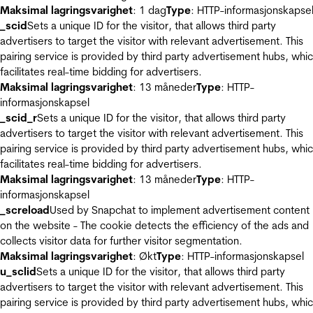
Maksimal lagringsvarighet
: 1 dag
Type
: HTTP-informasjonskapse
_scid
Sets a unique ID for the visitor, that allows third party
advertisers to target the visitor with relevant advertisement. This
pairing service is provided by third party advertisement hubs, whi
facilitates real-time bidding for advertisers.
Maksimal lagringsvarighet
: 13 måneder
Type
: HTTP-
informasjonskapsel
_scid_r
Sets a unique ID for the visitor, that allows third party
advertisers to target the visitor with relevant advertisement. This
pairing service is provided by third party advertisement hubs, whi
facilitates real-time bidding for advertisers.
Maksimal lagringsvarighet
: 13 måneder
Type
: HTTP-
informasjonskapsel
_screload
Used by Snapchat to implement advertisement content
on the website - The cookie detects the efficiency of the ads and
collects visitor data for further visitor segmentation.
Maksimal lagringsvarighet
: Økt
Type
: HTTP-informasjonskapsel
u_sclid
Sets a unique ID for the visitor, that allows third party
advertisers to target the visitor with relevant advertisement. This
pairing service is provided by third party advertisement hubs, whi