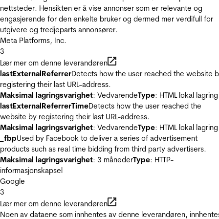
nettsteder. Hensikten er å vise annonser som er relevante og
engasjerende for den enkelte bruker og dermed mer verdifull for
utgivere og tredjeparts annonsører.
Meta Platforms, Inc.
3
Lær mer om denne leverandøren
lastExternalReferrer
Detects how the user reached the website 
registering their last URL-address.
Maksimal lagringsvarighet
: Vedvarende
Type
: HTML lokal lagring
lastExternalReferrerTime
Detects how the user reached the
website by registering their last URL-address.
Maksimal lagringsvarighet
: Vedvarende
Type
: HTML lokal lagring
_fbp
Used by Facebook to deliver a series of advertisement
products such as real time bidding from third party advertisers.
Maksimal lagringsvarighet
: 3 måneder
Type
: HTTP-
informasjonskapsel
Google
3
Lær mer om denne leverandøren
Noen av dataene som innhentes av denne leverandøren, innhente