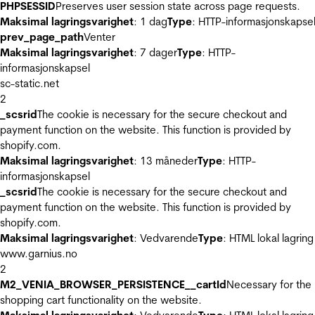
PHPSESSID
Preserves user session state across page requests.
Maksimal lagringsvarighet
: 1 dag
Type
: HTTP-informasjonskapse
prev_page_path
Venter
Maksimal lagringsvarighet
: 7 dager
Type
: HTTP-
informasjonskapsel
sc-static.net
2
_scsrid
The cookie is necessary for the secure checkout and
payment function on the website. This function is provided by
shopify.com.
Maksimal lagringsvarighet
: 13 måneder
Type
: HTTP-
informasjonskapsel
_scsrid
The cookie is necessary for the secure checkout and
payment function on the website. This function is provided by
shopify.com.
Maksimal lagringsvarighet
: Vedvarende
Type
: HTML lokal lagring
www.garnius.no
2
M2_VENIA_BROWSER_PERSISTENCE__cartId
Necessary for the
shopping cart functionality on the website.