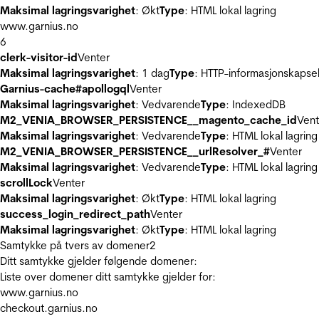
Maksimal lagringsvarighet
: Økt
Type
: HTML lokal lagring
www.garnius.no
6
clerk-visitor-id
Venter
Maksimal lagringsvarighet
: 1 dag
Type
: HTTP-informasjonskapse
Garnius-cache#apollogql
Venter
Maksimal lagringsvarighet
: Vedvarende
Type
: IndexedDB
M2_VENIA_BROWSER_PERSISTENCE__magento_cache_id
Vent
Maksimal lagringsvarighet
: Vedvarende
Type
: HTML lokal lagring
M2_VENIA_BROWSER_PERSISTENCE__urlResolver_#
Venter
Maksimal lagringsvarighet
: Vedvarende
Type
: HTML lokal lagring
scrollLock
Venter
Maksimal lagringsvarighet
: Økt
Type
: HTML lokal lagring
success_login_redirect_path
Venter
Maksimal lagringsvarighet
: Økt
Type
: HTML lokal lagring
Samtykke på tvers av domener
2
Ditt samtykke gjelder følgende domener:
Liste over domener ditt samtykke gjelder for:
www.garnius.no
checkout.garnius.no