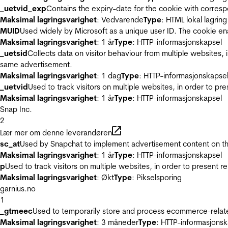
_uetvid_exp
Contains the expiry-date for the cookie with corres
Maksimal lagringsvarighet
: Vedvarende
Type
: HTML lokal lagring
MUID
Used widely by Microsoft as a unique user ID. The cookie en
Maksimal lagringsvarighet
: 1 år
Type
: HTTP-informasjonskapsel
_uetsid
Collects data on visitor behaviour from multiple websites, 
same advertisement.
Maksimal lagringsvarighet
: 1 dag
Type
: HTTP-informasjonskapse
_uetvid
Used to track visitors on multiple websites, in order to pr
Maksimal lagringsvarighet
: 1 år
Type
: HTTP-informasjonskapsel
Snap Inc.
2
Lær mer om denne leverandøren
sc_at
Used by Snapchat to implement advertisement content on the w
Maksimal lagringsvarighet
: 1 år
Type
: HTTP-informasjonskapsel
p
Used to track visitors on multiple websites, in order to present 
Maksimal lagringsvarighet
: Økt
Type
: Pikselsporing
garnius.no
1
_gtmeec
Used to temporarily store and process ecommerce-related 
Maksimal lagringsvarighet
: 3 måneder
Type
: HTTP-informasjonsk