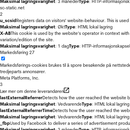
Maksimal lagringsvarighet
: 3 måneder
Type
: HTTP-informasjonsk
sc-static.net
2
u_scsid
Registers data on visitors' website-behaviour. This is used 
Maksimal lagringsvarighet
: Økt
Type
: HTML lokal lagring
X-AB
This cookie is used by the website’s operator in context with 
variation/edition of the site.
Maksimal lagringsvarighet
: 1 dag
Type
: HTTP-informasjonskapse
Markedsføring
27
Markedsførings-cookies brukes til å spore besøkende på nettstede
tredjeparts annonsører.
Meta Platforms, Inc.
3
Lær mer om denne leverandøren
lastExternalReferrer
Detects how the user reached the website by 
Maksimal lagringsvarighet
: Vedvarende
Type
: HTML lokal lagring
lastExternalReferrerTime
Detects how the user reached the websi
Maksimal lagringsvarighet
: Vedvarende
Type
: HTML lokal lagring
_fbp
Used by Facebook to deliver a series of advertisement product
Maksimal lagringsvarighet
: 3 måneder
Type
: HTTP-informasjonsk