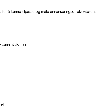
for å kunne tilpasse og måle annonseringseffektiviteten.
.
l
he current domain
l
l
sel