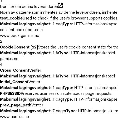
1
Lær mer om denne leverandøren
Noen av dataene som innhentes av denne leverandøren, innhentes 
test_cookie
Used to check if the user's browser supports cookies
Maksimal lagringsvarighet
: 1 dag
Type
: HTTP-informasjonskapse
consent.cookiebot.com
www.track.garnius.no
2
CookieConsent [x2]
Stores the user's cookie consent state for t
Maksimal lagringsvarighet
: 1 år
Type
: HTTP-informasjonskapsel
garnius.no
4
Cross_Consent
Venter
Maksimal lagringsvarighet
: 1 år
Type
: HTTP-informasjonskapsel
Initial_Consent
Venter
Maksimal lagringsvarighet
: 1 dag
Type
: HTTP-informasjonskapse
PHPSESSID
Preserves user session state across page requests.
Maksimal lagringsvarighet
: 1 dag
Type
: HTTP-informasjonskapse
prev_page_path
Venter
Maksimal lagringsvarighet
: 7 dager
Type
: HTTP-informasjonskap
www.garnius.no