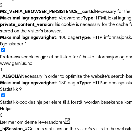
2
M2_VENIA_BROWSER_PERSISTENCE__cartId
Necessary for the 
Maksimal lagringsvarighet
: Vedvarende
Type
: HTML lokal lagring
private_content_version
This cookie is necessary for the cache 
stored on the visitor’s browser.
Maksimal lagringsvarighet
: 400 dager
Type
: HTTP-informasjonsk
Egenskaper
1
Preferanse-cookies gjør et nettsted for å huske informasjon og end
www.garnius.no
1
_ALGOLIA
Necessary in order to optimize the website's search-bar
Maksimal lagringsvarighet
: 180 dager
Type
: HTTP-informasjonsk
Statistikk
9
Statistikk-cookies hjelper eiere til å forstå hvordan besøkende 
Hotjar
3
Lær mer om denne leverandøren
_hjSession_#
Collects statistics on the visitor's visits to the we