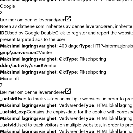
Google
3
Lær mer om denne leverandøren
Noen av dataene som innhentes av denne leverandøren, innhentes 
IDE
Used by Google DoubleClick to register and report the website u
present targeted ads to the user.
Maksimal lagringsvarighet
: 400 dager
Type
: HTTP-informasjonsk
gmp\conversion#
Venter
Maksimal lagringsvarighet
: Økt
Type
: Pikselsporing
ddm/activity/src=#
Venter
Maksimal lagringsvarighet
: Økt
Type
: Pikselsporing
Microsoft
7
Lær mer om denne leverandøren
_uetsid
Used to track visitors on multiple websites, in order to pr
Maksimal lagringsvarighet
: Vedvarende
Type
: HTML lokal lagring
_uetsid_exp
Contains the expiry-date for the cookie with corres
Maksimal lagringsvarighet
: Vedvarende
Type
: HTML lokal lagring
_uetvid
Used to track visitors on multiple websites, in order to pr
Maksimal lagringsvarighet
: Vedvarende
Type
: HTML lokal lagring