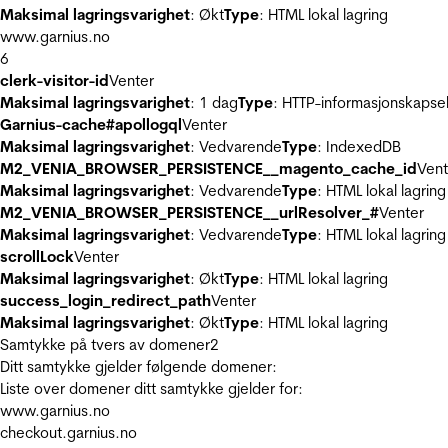
Maksimal lagringsvarighet
: Økt
Type
: HTML lokal lagring
www.garnius.no
6
clerk-visitor-id
Venter
Maksimal lagringsvarighet
: 1 dag
Type
: HTTP-informasjonskapse
Garnius-cache#apollogql
Venter
Maksimal lagringsvarighet
: Vedvarende
Type
: IndexedDB
M2_VENIA_BROWSER_PERSISTENCE__magento_cache_id
Vent
Maksimal lagringsvarighet
: Vedvarende
Type
: HTML lokal lagring
M2_VENIA_BROWSER_PERSISTENCE__urlResolver_#
Venter
Maksimal lagringsvarighet
: Vedvarende
Type
: HTML lokal lagring
scrollLock
Venter
Maksimal lagringsvarighet
: Økt
Type
: HTML lokal lagring
success_login_redirect_path
Venter
Maksimal lagringsvarighet
: Økt
Type
: HTML lokal lagring
Samtykke på tvers av domener
2
Ditt samtykke gjelder følgende domener:
Liste over domener ditt samtykke gjelder for:
www.garnius.no
checkout.garnius.no