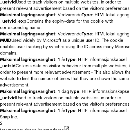
_uetvid
Used to track visitors on multiple websites, in order to
present relevant advertisement based on the visitor's preferences
Maksimal lagringsvarighet
: Vedvarende
Type
: HTML lokal lagring
_uetvid_exp
Contains the expiry-date for the cookie with
corresponding name.
Maksimal lagringsvarighet
: Vedvarende
Type
: HTML lokal lagring
MUID
Used widely by Microsoft as a unique user ID. The cookie
enables user tracking by synchronising the ID across many Microso
domains.
Maksimal lagringsvarighet
: 1 år
Type
: HTTP-informasjonskapsel
_uetsid
Collects data on visitor behaviour from multiple websites, 
order to present more relevant advertisement - This also allows th
website to limit the number of times that they are shown the same
advertisement.
Maksimal lagringsvarighet
: 1 dag
Type
: HTTP-informasjonskapse
_uetvid
Used to track visitors on multiple websites, in order to
present relevant advertisement based on the visitor's preferences
Maksimal lagringsvarighet
: 1 år
Type
: HTTP-informasjonskapsel
Snap Inc.
2