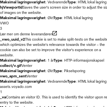
Maksimal lagringsvarighet
: Vedvarende
Type
: HTML lokal lagring
hjViewportId
Saves the user's screen size in order to adjust the si
of images on the website.
Maksimal lagringsvarighet
: Økt
Type
: HTML lokal lagring
VWO
3
Lær mer om denne leverandøren
_vwo_uuid_v2
This cookie is set to make split-tests on the websit
which optimizes the website's relevance towards the visitor – the
cookie can also be set to improve the visitor's experience on a
website.
Maksimal lagringsvarighet
: 1 år
Type
: HTTP-informasjonskapsel
collect/v.gif
Venter
Maksimal lagringsvarighet
: Økt
Type
: Pikselsporing
vwo_apm_sent
Venter
Maksimal lagringsvarighet
: Vedvarende
Type
: HTML lokal lagring
assets.voyado.com
1
_va
Contains an visitor ID. This is used to identify the visitor upon r
entry to the website.