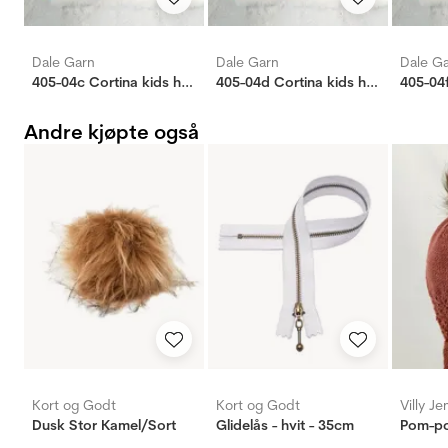
Dale Garn
Dale Garn
Dale G
405-04c Cortina kids heldress
405-04d Cortina kids heldress
Andre kjøpte også
Kort og Godt
Kort og Godt
Villy J
Dusk Stor Kamel/Sort
Glidelås - hvit - 35cm