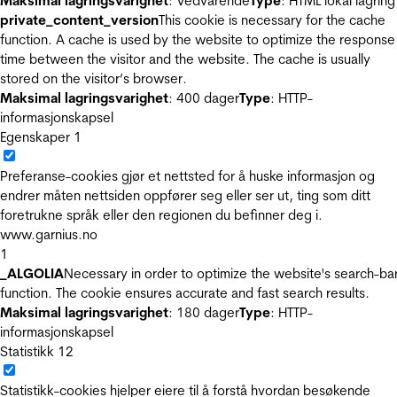
Maksimal lagringsvarighet
: Vedvarende
Type
: HTML lokal lagring
private_content_version
This cookie is necessary for the cache
function. A cache is used by the website to optimize the response
time between the visitor and the website. The cache is usually
stored on the visitor’s browser.
Maksimal lagringsvarighet
: 400 dager
Type
: HTTP-
informasjonskapsel
Egenskaper
1
Preferanse-cookies gjør et nettsted for å huske informasjon og
endrer måten nettsiden oppfører seg eller ser ut, ting som ditt
foretrukne språk eller den regionen du befinner deg i.
www.garnius.no
1
_ALGOLIA
Necessary in order to optimize the website's search-ba
function. The cookie ensures accurate and fast search results.
Maksimal lagringsvarighet
: 180 dager
Type
: HTTP-
informasjonskapsel
Statistikk
12
Statistikk-cookies hjelper eiere til å forstå hvordan besøkende