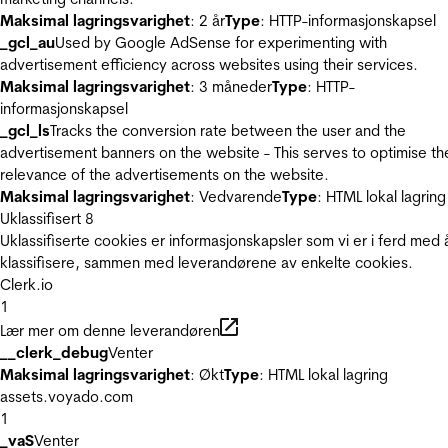
Maksimal lagringsvarighet
: 2 år
Type
: HTTP-informasjonskapsel
_gcl_au
Used by Google AdSense for experimenting with
advertisement efficiency across websites using their services.
Maksimal lagringsvarighet
: 3 måneder
Type
: HTTP-
informasjonskapsel
_gcl_ls
Tracks the conversion rate between the user and the
advertisement banners on the website - This serves to optimise th
relevance of the advertisements on the website.
Maksimal lagringsvarighet
: Vedvarende
Type
: HTML lokal lagring
Uklassifisert
8
Uklassifiserte cookies er informasjonskapsler som vi er i ferd med 
klassifisere, sammen med leverandørene av enkelte cookies.
Clerk.io
1
Lær mer om denne leverandøren
__clerk_debug
Venter
Maksimal lagringsvarighet
: Økt
Type
: HTML lokal lagring
assets.voyado.com
1
_vaS
Venter