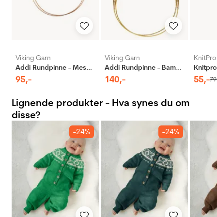
Viking Garn
Viking Garn
KnitPro
Addi Rundpinne - Messing
Addi Rundpinne - Bambus
95
,-
140
,-
55
,-
79
Lignende produkter - Hva synes du om
disse?
-24%
-24%