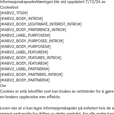
Informasjonskapselerklæringen ble sist oppdatert 7/12/26 av
Cookiebot
[#IABV2_TITLE#]
[#IABV2_BODY_INTRO#]
[#IABV2_BODY_LEGITIMATE_INTEREST_INTRO#]
[#IABV2_BODY_PREFERENCE_INTRO#]
[#IABV2_LABEL_PURPOSES#]
[#IABV2_BODY_PURPOSES_INTRO#]
[#IABV2_BODY_PURPOSES#]
[#IABV2_LABEL_FEATURES#]
[#IABV2_BODY_FEATURES_INTRO#]
[#IABV2_BODY_FEATURES#]
[#IABV2_LABEL_PARTNERS#]
[#IABV2_BODY_PARTNERS_INTRO#]
[#IABV2_BODY_PARTNERS#]
Om
Cookies er små tekstfiler som kan brukes av nettsteder for å gjøre
en brukers opplevelse mer effektiv.
Loven sier at vi kan lagre informasjonskapsler på enheten hvis de e
strengt nødvendig for driften av dette området. For alle andre typ