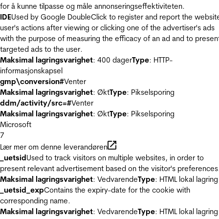
for å kunne tilpasse og måle annonseringseffektiviteten.
IDE
Used by Google DoubleClick to register and report the websit
user's actions after viewing or clicking one of the advertiser's ads
with the purpose of measuring the efficacy of an ad and to presen
targeted ads to the user.
Maksimal lagringsvarighet
: 400 dager
Type
: HTTP-
informasjonskapsel
gmp\conversion#
Venter
Maksimal lagringsvarighet
: Økt
Type
: Pikselsporing
ddm/activity/src=#
Venter
Maksimal lagringsvarighet
: Økt
Type
: Pikselsporing
Microsoft
7
Lær mer om denne leverandøren
_uetsid
Used to track visitors on multiple websites, in order to
present relevant advertisement based on the visitor's preferences
Maksimal lagringsvarighet
: Vedvarende
Type
: HTML lokal lagring
_uetsid_exp
Contains the expiry-date for the cookie with
corresponding name.
Maksimal lagringsvarighet
: Vedvarende
Type
: HTML lokal lagring