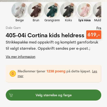
Beige
Brun
Grangrønn
Koks
Lys rosa
Muldvar
Dale Garn
Fra
405-04i Cortina kids heldress
619
,-
Strikkepakke med oppskrift og komplett garnforbruk
til valgt størrelse. Oppskrift sendes per e-post.;
Vis mer informasjon
Medlemmer tjener
1238 poeng
på dette kjøpet.
Les
mer
Velg størrelse og farge