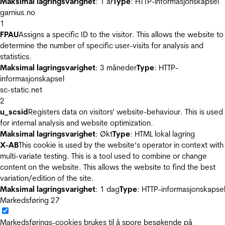
Maksimal lagringsvarighet
: 1 år
Type
: HTTP-informasjonskapsel
garnius.no
1
FPAU
Assigns a specific ID to the visitor. This allows the website to
determine the number of specific user-visits for analysis and
statistics.
Maksimal lagringsvarighet
: 3 måneder
Type
: HTTP-
informasjonskapsel
sc-static.net
2
u_scsid
Registers data on visitors' website-behaviour. This is used
for internal analysis and website optimization.
Maksimal lagringsvarighet
: Økt
Type
: HTML lokal lagring
X-AB
This cookie is used by the website’s operator in context with
multi-variate testing. This is a tool used to combine or change
content on the website. This allows the website to find the best
variation/edition of the site.
Maksimal lagringsvarighet
: 1 dag
Type
: HTTP-informasjonskapse
Markedsføring
27
Markedsførings-cookies brukes til å spore besøkende på