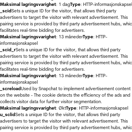
Maksimal lagringsvarighet
: 1 dag
Type
: HTTP-informasjonskapse
_scid
Sets a unique ID for the visitor, that allows third party
advertisers to target the visitor with relevant advertisement. This
pairing service is provided by third party advertisement hubs, whi
facilitates real-time bidding for advertisers.
Maksimal lagringsvarighet
: 13 måneder
Type
: HTTP-
informasjonskapsel
_scid_r
Sets a unique ID for the visitor, that allows third party
advertisers to target the visitor with relevant advertisement. This
pairing service is provided by third party advertisement hubs, whi
facilitates real-time bidding for advertisers.
Maksimal lagringsvarighet
: 13 måneder
Type
: HTTP-
informasjonskapsel
_screload
Used by Snapchat to implement advertisement content
on the website - The cookie detects the efficiency of the ads and
collects visitor data for further visitor segmentation.
Maksimal lagringsvarighet
: Økt
Type
: HTTP-informasjonskapsel
u_sclid
Sets a unique ID for the visitor, that allows third party
advertisers to target the visitor with relevant advertisement. This
pairing service is provided by third party advertisement hubs, whi