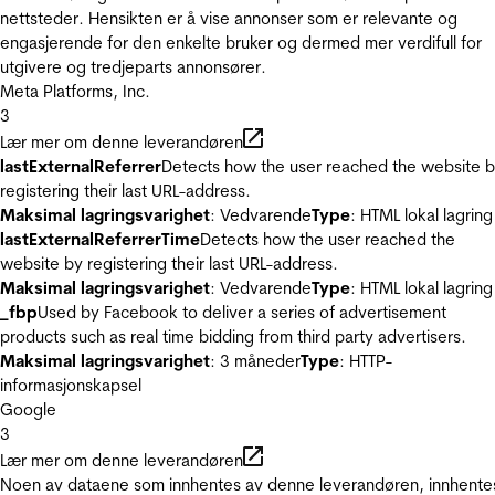
nettsteder. Hensikten er å vise annonser som er relevante og
engasjerende for den enkelte bruker og dermed mer verdifull for
utgivere og tredjeparts annonsører.
Meta Platforms, Inc.
3
Lær mer om denne leverandøren
lastExternalReferrer
Detects how the user reached the website 
registering their last URL-address.
Maksimal lagringsvarighet
: Vedvarende
Type
: HTML lokal lagring
lastExternalReferrerTime
Detects how the user reached the
website by registering their last URL-address.
Maksimal lagringsvarighet
: Vedvarende
Type
: HTML lokal lagring
_fbp
Used by Facebook to deliver a series of advertisement
products such as real time bidding from third party advertisers.
Maksimal lagringsvarighet
: 3 måneder
Type
: HTTP-
informasjonskapsel
Google
3
Lær mer om denne leverandøren
Noen av dataene som innhentes av denne leverandøren, innhente