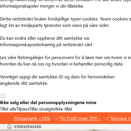
informasjonskapsler trenger vi din tillatelse.
Dette nettstedet bruker forskjellige typer cookies. Noen cookies 
lagt inn av tredjeparts tjenester som vises på våre sider.
Du kan endre eller oppheve ditt samtykke via
Informasjonskapselerkæring på nettstedet vårt.
Les våre Retningslinjer for personvern for å lære mer om hvem vi e
hvordan du kan nå oss og hvordan vi behandler personlig data.
Vennligst oppgi din samtykke-ID og dato for henvendelser
angående ditt samtykke.
Ikke selg eller del personopplysningene mine
Tillat alle
Tilpass
Tillat utvalgte
Ikke tillat
Prisgaranti +15%
Fri frakt over 799,-
Norges s
Hjem
STRIKKEPAKKER
>