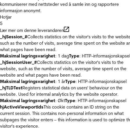
kommuniserer med nettsteder ved å samle inn og rapportere
informasjon anonymt.
Hotjar
5
Lær mer om denne leverandøren
_hjSession_#
Collects statistics on the visitor's visits to the websit
such as the number of visits, average time spent on the website a
what pages have been read.
Maksimal lagringsvarighet
: 1 dag
Type
: HTTP-informasjonskapse
_hjSessionUser_#
Collects statistics on the visitor's visits to the
website, such as the number of visits, average time spent on the
website and what pages have been read.
Maksimal lagringsvarighet
: 1 år
Type
: HTTP-informasjonskapsel
_hjTLDTest
Registers statistical data on users' behaviour on the
website. Used for internal analytics by the website operator.
Maksimal lagringsvarighet
: Økt
Type
: HTTP-informasjonskapsel
hjActiveViewportIds
This cookie contains an ID string on the
current session. This contains non-personal information on what
subpages the visitor enters – this information is used to optimize t
visitor's experience.