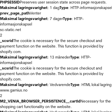
PHPSESSID
Preserves user session state across page requests.
Maksimal lagringsvarighet
: 1 dag
Type
: HTTP-informasjonskapse
prev_page_path
Venter
Maksimal lagringsvarighet
: 7 dager
Type
: HTTP-
informasjonskapsel
sc-static.net
2
_scsrid
The cookie is necessary for the secure checkout and
payment function on the website. This function is provided by
shopify.com.
Maksimal lagringsvarighet
: 13 måneder
Type
: HTTP-
informasjonskapsel
_scsrid
The cookie is necessary for the secure checkout and
payment function on the website. This function is provided by
shopify.com.
Maksimal lagringsvarighet
: Vedvarende
Type
: HTML lokal lagring
www.garnius.no
2
M2_VENIA_BROWSER_PERSISTENCE__cartId
Necessary for the
shopping cart functionality on the website.