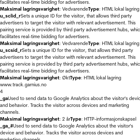
facilitates real-time bidding for advertisers.
Maksimal lagringsvarighet
: Vedvarende
Type
: HTML lokal lagring
u_sclid_r
Sets a unique ID for the visitor, that allows third party
advertisers to target the visitor with relevant advertisement. This
pairing service is provided by third party advertisement hubs, whi
facilitates real-time bidding for advertisers.
Maksimal lagringsvarighet
: Vedvarende
Type
: HTML lokal lagring
u_scsid_r
Sets a unique ID for the visitor, that allows third party
advertisers to target the visitor with relevant advertisement. This
pairing service is provided by third party advertisement hubs, whi
facilitates real-time bidding for advertisers.
Maksimal lagringsvarighet
: Økt
Type
: HTML lokal lagring
www.track.garnius.no
4
_ga
Used to send data to Google Analytics about the visitor's devi
and behavior. Tracks the visitor across devices and marketing
channels.
Maksimal lagringsvarighet
: 2 år
Type
: HTTP-informasjonskapsel
_ga_#
Used to send data to Google Analytics about the visitor's
device and behavior. Tracks the visitor across devices and
marketing channels.