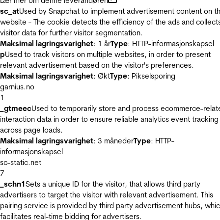
Lær mer om denne leverandøren
sc_at
Used by Snapchat to implement advertisement content on t
website - The cookie detects the efficiency of the ads and collect
visitor data for further visitor segmentation.
Maksimal lagringsvarighet
: 1 år
Type
: HTTP-informasjonskapsel
p
Used to track visitors on multiple websites, in order to present
relevant advertisement based on the visitor's preferences.
Maksimal lagringsvarighet
: Økt
Type
: Pikselsporing
garnius.no
1
_gtmeec
Used to temporarily store and process ecommerce-relat
interaction data in order to ensure reliable analytics event tracking
across page loads.
Maksimal lagringsvarighet
: 3 måneder
Type
: HTTP-
informasjonskapsel
sc-static.net
7
_schn1
Sets a unique ID for the visitor, that allows third party
advertisers to target the visitor with relevant advertisement. This
pairing service is provided by third party advertisement hubs, whi
facilitates real-time bidding for advertisers.