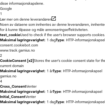
disse informasjonskapslene.
Google
1
Lær mer om denne leverandøren
Noen av dataene som innhentes av denne leverandøren, innhente
for å kunne tilpasse og måle annonseringseffektiviteten.
test_cookie
Used to check if the user's browser supports cookies
Maksimal lagringsvarighet
: 1 dag
Type
: HTTP-informasjonskapse
consent.cookiebot.com
www.track.garnius.no
2
CookieConsent [x2]
Stores the user's cookie consent state for th
current domain
Maksimal lagringsvarighet
: 1 år
Type
: HTTP-informasjonskapsel
garnius.no
4
Cross_Consent
Venter
Maksimal lagringsvarighet
: 1 år
Type
: HTTP-informasjonskapsel
Initial_Consent
Venter
Maksimal lagringsvarighet
: 1 dag
Type
: HTTP-informasjonskapse