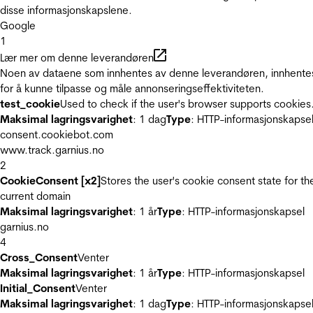
disse informasjonskapslene.
Google
1
Lær mer om denne leverandøren
Noen av dataene som innhentes av denne leverandøren, innhente
for å kunne tilpasse og måle annonseringseffektiviteten.
test_cookie
Used to check if the user's browser supports cookies
Maksimal lagringsvarighet
: 1 dag
Type
: HTTP-informasjonskapse
consent.cookiebot.com
www.track.garnius.no
2
CookieConsent [x2]
Stores the user's cookie consent state for th
current domain
Maksimal lagringsvarighet
: 1 år
Type
: HTTP-informasjonskapsel
garnius.no
4
Cross_Consent
Venter
Maksimal lagringsvarighet
: 1 år
Type
: HTTP-informasjonskapsel
Initial_Consent
Venter
Maksimal lagringsvarighet
: 1 dag
Type
: HTTP-informasjonskapse