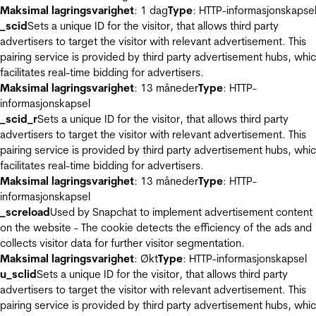
Maksimal lagringsvarighet
: 1 dag
Type
: HTTP-informasjonskapse
_scid
Sets a unique ID for the visitor, that allows third party
advertisers to target the visitor with relevant advertisement. This
pairing service is provided by third party advertisement hubs, whi
facilitates real-time bidding for advertisers.
Maksimal lagringsvarighet
: 13 måneder
Type
: HTTP-
informasjonskapsel
_scid_r
Sets a unique ID for the visitor, that allows third party
advertisers to target the visitor with relevant advertisement. This
pairing service is provided by third party advertisement hubs, whi
facilitates real-time bidding for advertisers.
Maksimal lagringsvarighet
: 13 måneder
Type
: HTTP-
informasjonskapsel
_screload
Used by Snapchat to implement advertisement content
on the website - The cookie detects the efficiency of the ads and
collects visitor data for further visitor segmentation.
Maksimal lagringsvarighet
: Økt
Type
: HTTP-informasjonskapsel
u_sclid
Sets a unique ID for the visitor, that allows third party
advertisers to target the visitor with relevant advertisement. This
pairing service is provided by third party advertisement hubs, whi