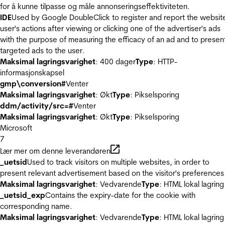
for å kunne tilpasse og måle annonseringseffektiviteten.
IDE
Used by Google DoubleClick to register and report the websit
user's actions after viewing or clicking one of the advertiser's ads
with the purpose of measuring the efficacy of an ad and to presen
targeted ads to the user.
Maksimal lagringsvarighet
: 400 dager
Type
: HTTP-
informasjonskapsel
gmp\conversion#
Venter
Maksimal lagringsvarighet
: Økt
Type
: Pikselsporing
ddm/activity/src=#
Venter
Maksimal lagringsvarighet
: Økt
Type
: Pikselsporing
Microsoft
7
Lær mer om denne leverandøren
_uetsid
Used to track visitors on multiple websites, in order to
present relevant advertisement based on the visitor's preferences
Maksimal lagringsvarighet
: Vedvarende
Type
: HTML lokal lagring
_uetsid_exp
Contains the expiry-date for the cookie with
corresponding name.
Maksimal lagringsvarighet
: Vedvarende
Type
: HTML lokal lagring