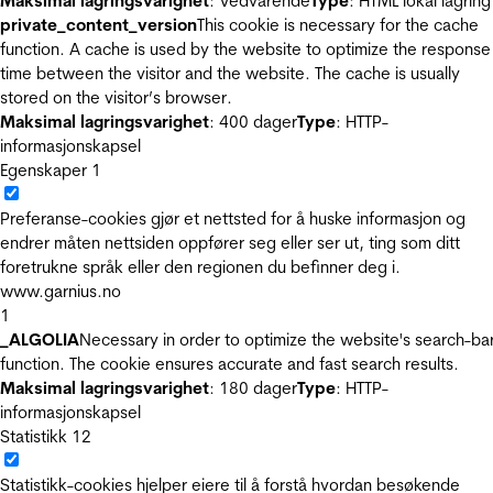
Maksimal lagringsvarighet
: Vedvarende
Type
: HTML lokal lagring
private_content_version
This cookie is necessary for the cache
function. A cache is used by the website to optimize the response
time between the visitor and the website. The cache is usually
stored on the visitor’s browser.
Maksimal lagringsvarighet
: 400 dager
Type
: HTTP-
informasjonskapsel
Egenskaper
1
Preferanse-cookies gjør et nettsted for å huske informasjon og
endrer måten nettsiden oppfører seg eller ser ut, ting som ditt
foretrukne språk eller den regionen du befinner deg i.
www.garnius.no
1
_ALGOLIA
Necessary in order to optimize the website's search-ba
function. The cookie ensures accurate and fast search results.
Maksimal lagringsvarighet
: 180 dager
Type
: HTTP-
informasjonskapsel
Statistikk
12
Statistikk-cookies hjelper eiere til å forstå hvordan besøkende