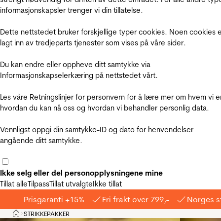
informasjonskapsler trenger vi din tillatelse.
Dette nettstedet bruker forskjellige typer cookies. Noen cookies 
lagt inn av tredjeparts tjenester som vises på våre sider.
Du kan endre eller oppheve ditt samtykke via
Informasjonskapselerkæring på nettstedet vårt.
Les våre Retningslinjer for personvern for å lære mer om hvem vi e
hvordan du kan nå oss og hvordan vi behandler personlig data.
Vennligst oppgi din samtykke-ID og dato for henvendelser
angående ditt samtykke.
Ikke selg eller del personopplysningene mine
Tillat alle
Tilpass
Tillat utvalgte
Ikke tillat
Prisgaranti +15%
Fri frakt over 799,-
Norges s
Hjem
STRIKKEPAKKER
>