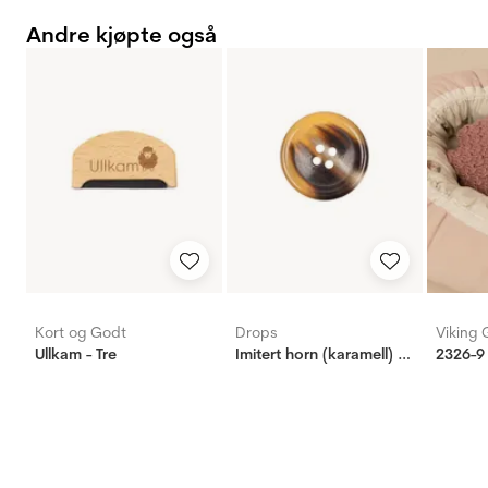
Andre kjøpte også
Kort og Godt
Drops
Viking 
Ullkam - Tre
Imitert horn (karamell) 23mm
2326-9