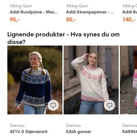
Viking Garn
Viking Garn
Viking 
Addi Rundpinne - Messing
Addi Strømpepinner - Aluminium
95
,-
80
,-
140
,-
Lignende produkter - Hva synes du om
disse?
Garnius
Garnius
Garniu
421V-3 Stjernenatt
KAIA genser
KARINA