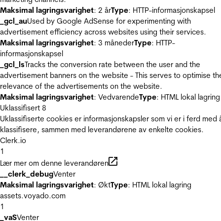
Maksimal lagringsvarighet
: 2 år
Type
: HTTP-informasjonskapsel
_gcl_au
Used by Google AdSense for experimenting with
advertisement efficiency across websites using their services.
Maksimal lagringsvarighet
: 3 måneder
Type
: HTTP-
informasjonskapsel
_gcl_ls
Tracks the conversion rate between the user and the
advertisement banners on the website - This serves to optimise th
relevance of the advertisements on the website.
Maksimal lagringsvarighet
: Vedvarende
Type
: HTML lokal lagring
Uklassifisert
8
Uklassifiserte cookies er informasjonskapsler som vi er i ferd med 
klassifisere, sammen med leverandørene av enkelte cookies.
Clerk.io
1
Lær mer om denne leverandøren
__clerk_debug
Venter
Maksimal lagringsvarighet
: Økt
Type
: HTML lokal lagring
assets.voyado.com
1
_vaS
Venter