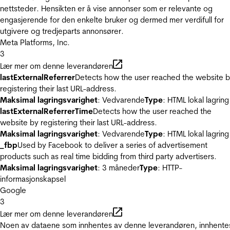
nettsteder. Hensikten er å vise annonser som er relevante og
engasjerende for den enkelte bruker og dermed mer verdifull for
utgivere og tredjeparts annonsører.
Meta Platforms, Inc.
3
Lær mer om denne leverandøren
lastExternalReferrer
Detects how the user reached the website 
registering their last URL-address.
Maksimal lagringsvarighet
: Vedvarende
Type
: HTML lokal lagring
lastExternalReferrerTime
Detects how the user reached the
website by registering their last URL-address.
Maksimal lagringsvarighet
: Vedvarende
Type
: HTML lokal lagring
_fbp
Used by Facebook to deliver a series of advertisement
products such as real time bidding from third party advertisers.
Maksimal lagringsvarighet
: 3 måneder
Type
: HTTP-
informasjonskapsel
Google
3
Lær mer om denne leverandøren
Noen av dataene som innhentes av denne leverandøren, innhente