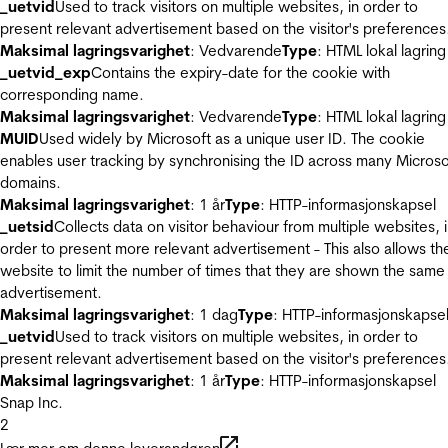
_uetvid
Used to track visitors on multiple websites, in order to
present relevant advertisement based on the visitor's preferences
Maksimal lagringsvarighet
: Vedvarende
Type
: HTML lokal lagring
_uetvid_exp
Contains the expiry-date for the cookie with
corresponding name.
Maksimal lagringsvarighet
: Vedvarende
Type
: HTML lokal lagring
MUID
Used widely by Microsoft as a unique user ID. The cookie
enables user tracking by synchronising the ID across many Microso
domains.
Maksimal lagringsvarighet
: 1 år
Type
: HTTP-informasjonskapsel
_uetsid
Collects data on visitor behaviour from multiple websites, 
order to present more relevant advertisement - This also allows th
website to limit the number of times that they are shown the same
advertisement.
Maksimal lagringsvarighet
: 1 dag
Type
: HTTP-informasjonskapse
_uetvid
Used to track visitors on multiple websites, in order to
present relevant advertisement based on the visitor's preferences
Maksimal lagringsvarighet
: 1 år
Type
: HTTP-informasjonskapsel
Snap Inc.
2