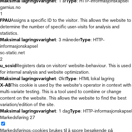
Maksimal lagringsvarighet
: 1 år
Type
: HTTP-informasjonskapsel
garnius.no
1
FPAU
Assigns a specific ID to the visitor. This allows the website to
determine the number of specific user-visits for analysis and
statistics.
Maksimal lagringsvarighet
: 3 måneder
Type
: HTTP-
informasjonskapsel
sc-static.net
2
u_scsid
Registers data on visitors' website-behaviour. This is used
for internal analysis and website optimization.
Maksimal lagringsvarighet
: Økt
Type
: HTML lokal lagring
X-AB
This cookie is used by the website’s operator in context with
multi-variate testing. This is a tool used to combine or change
content on the website. This allows the website to find the best
variation/edition of the site.
Maksimal lagringsvarighet
: 1 dag
Type
: HTTP-informasjonskapse
Markedsføring
27
Markedsførings-cookies brukes til å spore besøkende på