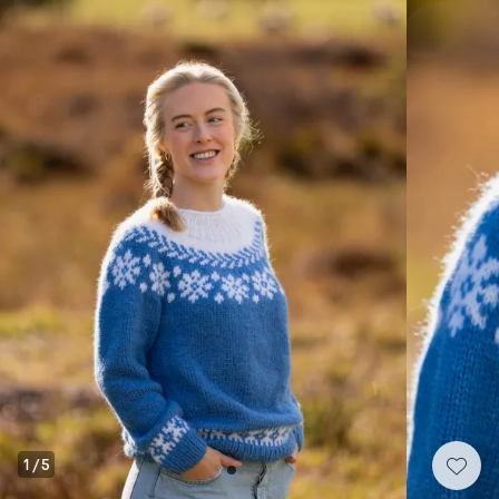
1
/
5