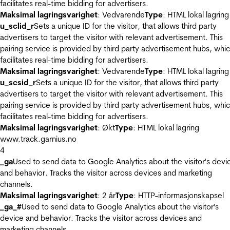
facilitates real-time bidding for advertisers.
Maksimal lagringsvarighet
: Vedvarende
Type
: HTML lokal lagring
u_sclid_r
Sets a unique ID for the visitor, that allows third party
advertisers to target the visitor with relevant advertisement. This
pairing service is provided by third party advertisement hubs, whi
facilitates real-time bidding for advertisers.
Maksimal lagringsvarighet
: Vedvarende
Type
: HTML lokal lagring
u_scsid_r
Sets a unique ID for the visitor, that allows third party
advertisers to target the visitor with relevant advertisement. This
pairing service is provided by third party advertisement hubs, whi
facilitates real-time bidding for advertisers.
Maksimal lagringsvarighet
: Økt
Type
: HTML lokal lagring
www.track.garnius.no
4
_ga
Used to send data to Google Analytics about the visitor's devi
and behavior. Tracks the visitor across devices and marketing
channels.
Maksimal lagringsvarighet
: 2 år
Type
: HTTP-informasjonskapsel
_ga_#
Used to send data to Google Analytics about the visitor's
device and behavior. Tracks the visitor across devices and
marketing channels.