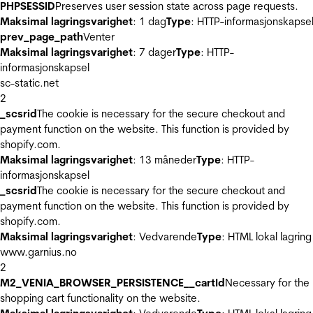
PHPSESSID
Preserves user session state across page requests.
Maksimal lagringsvarighet
: 1 dag
Type
: HTTP-informasjonskapse
prev_page_path
Venter
Maksimal lagringsvarighet
: 7 dager
Type
: HTTP-
informasjonskapsel
sc-static.net
2
_scsrid
The cookie is necessary for the secure checkout and
payment function on the website. This function is provided by
shopify.com.
Maksimal lagringsvarighet
: 13 måneder
Type
: HTTP-
informasjonskapsel
_scsrid
The cookie is necessary for the secure checkout and
payment function on the website. This function is provided by
shopify.com.
Maksimal lagringsvarighet
: Vedvarende
Type
: HTML lokal lagring
www.garnius.no
2
M2_VENIA_BROWSER_PERSISTENCE__cartId
Necessary for the
shopping cart functionality on the website.