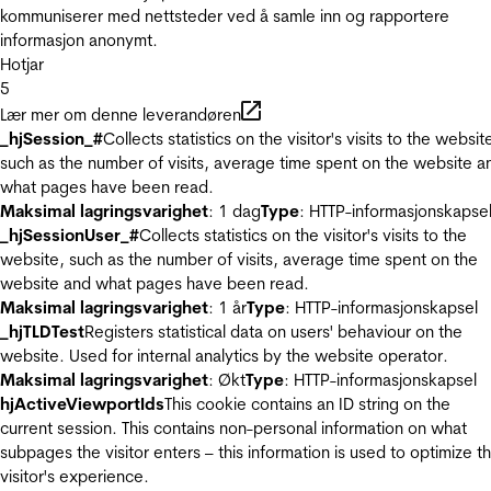
kommuniserer med nettsteder ved å samle inn og rapportere
informasjon anonymt.
Hotjar
5
Lær mer om denne leverandøren
_hjSession_#
Collects statistics on the visitor's visits to the websit
such as the number of visits, average time spent on the website a
what pages have been read.
Maksimal lagringsvarighet
: 1 dag
Type
: HTTP-informasjonskapse
_hjSessionUser_#
Collects statistics on the visitor's visits to the
website, such as the number of visits, average time spent on the
website and what pages have been read.
Maksimal lagringsvarighet
: 1 år
Type
: HTTP-informasjonskapsel
_hjTLDTest
Registers statistical data on users' behaviour on the
website. Used for internal analytics by the website operator.
Maksimal lagringsvarighet
: Økt
Type
: HTTP-informasjonskapsel
hjActiveViewportIds
This cookie contains an ID string on the
current session. This contains non-personal information on what
subpages the visitor enters – this information is used to optimize t
visitor's experience.