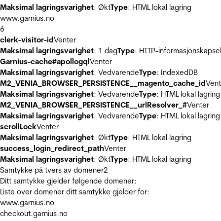
Maksimal lagringsvarighet
: Økt
Type
: HTML lokal lagring
www.garnius.no
6
clerk-visitor-id
Venter
Maksimal lagringsvarighet
: 1 dag
Type
: HTTP-informasjonskapse
Garnius-cache#apollogql
Venter
Maksimal lagringsvarighet
: Vedvarende
Type
: IndexedDB
M2_VENIA_BROWSER_PERSISTENCE__magento_cache_id
Vent
Maksimal lagringsvarighet
: Vedvarende
Type
: HTML lokal lagring
M2_VENIA_BROWSER_PERSISTENCE__urlResolver_#
Venter
Maksimal lagringsvarighet
: Vedvarende
Type
: HTML lokal lagring
scrollLock
Venter
Maksimal lagringsvarighet
: Økt
Type
: HTML lokal lagring
success_login_redirect_path
Venter
Maksimal lagringsvarighet
: Økt
Type
: HTML lokal lagring
Samtykke på tvers av domener
2
Ditt samtykke gjelder følgende domener:
Liste over domener ditt samtykke gjelder for:
www.garnius.no
checkout.garnius.no