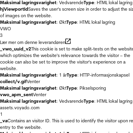
Maksimal lagringsvarighet
: Vedvarende
Type
: HTML lokal lagring
hjViewportId
Saves the user's screen size in order to adjust the si
of images on the website.
Maksimal lagringsvarighet
: Økt
Type
: HTML lokal lagring
VWO
3
Lær mer om denne leverandøren
_vwo_uuid_v2
This cookie is set to make split-tests on the websit
which optimizes the website's relevance towards the visitor – the
cookie can also be set to improve the visitor's experience on a
website.
Maksimal lagringsvarighet
: 1 år
Type
: HTTP-informasjonskapsel
collect/v.gif
Venter
Maksimal lagringsvarighet
: Økt
Type
: Pikselsporing
vwo_apm_sent
Venter
Maksimal lagringsvarighet
: Vedvarende
Type
: HTML lokal lagring
assets.voyado.com
1
_va
Contains an visitor ID. This is used to identify the visitor upon r
entry to the website.