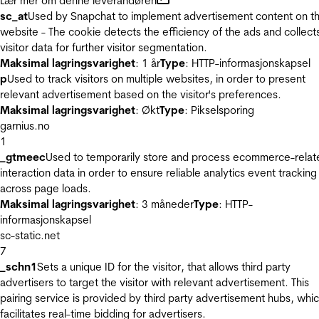
Lær mer om denne leverandøren
sc_at
Used by Snapchat to implement advertisement content on t
website - The cookie detects the efficiency of the ads and collect
visitor data for further visitor segmentation.
Maksimal lagringsvarighet
: 1 år
Type
: HTTP-informasjonskapsel
p
Used to track visitors on multiple websites, in order to present
relevant advertisement based on the visitor's preferences.
Maksimal lagringsvarighet
: Økt
Type
: Pikselsporing
garnius.no
1
_gtmeec
Used to temporarily store and process ecommerce-relat
interaction data in order to ensure reliable analytics event tracking
across page loads.
Maksimal lagringsvarighet
: 3 måneder
Type
: HTTP-
informasjonskapsel
sc-static.net
7
_schn1
Sets a unique ID for the visitor, that allows third party
advertisers to target the visitor with relevant advertisement. This
pairing service is provided by third party advertisement hubs, whi
facilitates real-time bidding for advertisers.